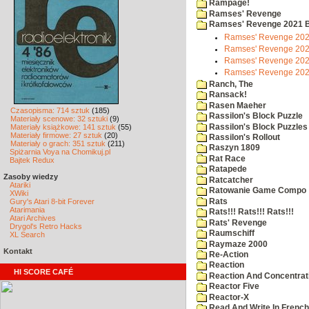
Rampage!
Ramses' Revenge
Ramses' Revenge 2021 
Ramses' Revenge 202
Ramses' Revenge 202
Ramses' Revenge 202
Ramses' Revenge 20
Ranch, The
Ransack!
Rasen Maeher
Czasopisma: 714 sztuk
(185)
Rassilon's Block Puzzle
Materiały scenowe: 32 sztuki
(9)
Rassilon's Block Puzzles
Materiały książkowe: 141 sztuk
(55)
Materiały firmowe: 27 sztuk
(20)
Rassilon's Rollout
Materiały o grach: 351 sztuk
(211)
Raszyn 1809
Spiżarnia Voya na Chomikuj.pl
Rat Race
Bajtek Redux
Ratapede
Zasoby wiedzy
Ratcatcher
Atariki
Ratowanie Game Compo
XWiki
Rats
Gury's Atari 8-bit Forever
Atarimania
Rats!!! Rats!!! Rats!!!
Atari Archives
Rats' Revenge
Drygol's Retro Hacks
Raumschiff
XL Search
Raymaze 2000
Kontakt
Re-Action
Reaction
HI SCORE CAFÉ
Reaction And Concentrati
Reactor Five
Reactor-X
Read And Write In French