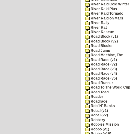
River Raid Cold Winter
River Raid Plus
River Raid Tornado
River Raid on Mars
River Rally
River Rat
River Rescue
Road Block (v1)
Road Block (v2)
Road Blocks
Road Jump
Road Machine, The
Road Race (v1)
Road Race (v2)
Road Race (v3)
Road Race (v4)
Road Race (v5)
Road Runner
Road To The World Cup
Road Toad
Roader
Roadrace
Rob 'N' Banks
Robal (v1)
Robal (v2)
Robbery
Robbies Mission
Robbo (v1)
Robbo (v10)