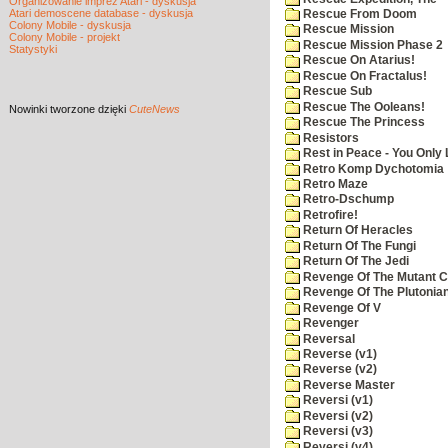
Organizowanie imprez Atari - dyskusja
Atari demoscene database - dyskusja
Rescue From Doom
Colony Mobile - dyskusja
Rescue Mission
Colony Mobile - projekt
Rescue Mission Phase 2
Statystyki
Rescue On Atarius!
Rescue On Fractalus!
Rescue Sub
Rescue The Ooleans!
Nowinki
tworzone dzięki
CuteNews
Rescue The Princess
Resistors
Rest in Peace - You Only
Retro Komp Dychotomia
Retro Maze
Retro-Dschump
Retrofire!
Return Of Heracles
Return Of The Fungi
Return Of The Jedi
Revenge Of The Mutant 
Revenge Of The Plutonian
Revenge Of V
Revenger
Reversal
Reverse (v1)
Reverse (v2)
Reverse Master
Reversi (v1)
Reversi (v2)
Reversi (v3)
Reversi (v4)