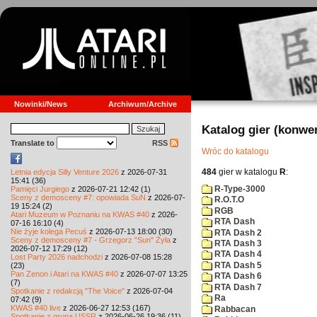
Nowinki/News
Archiwum/Archive
Katalog gier (konwe
Translate to
RSS
Wróc do katalogu
484
gier w katalogu
R
:
Letnia edycja Silly Venture 2026
z 2026-07-31
15:41 (36)
R-Type-3000
Pamięci Jurgiego
z 2026-07-21 12:42 (1)
Sceny z demosceny #7: opowiada SuN
z 2026-07-
R.O.T.O
19 15:24 (2)
RGB
Atari Muzeum w Poznaniu na KWAS #40
z 2026-
RTA Dash
07-16 16:10 (4)
Nie żyje kolega Pecuś
z 2026-07-13 18:00 (30)
RTA Dash 2
Sceny z demosceny #7 - Grzegorz "Sun" Żyła
z
RTA Dash 3
2026-07-12 17:29 (12)
RTA Dash 4
Lost Party 2026 nadchodzi
z 2026-07-08 15:28
RTA Dash 5
(23)
Pan Zenon i Atari na KWAS #40
z 2026-07-07 13:25
RTA Dash 6
(7)
RTA Dash 7
Spotkanie z redakcją "The Voice"
z 2026-07-04
Ra
07:42 (9)
KWAS #40 live
z 2026-06-27 12:53 (167)
Rabbacan
Spotkanie z grupą USSR
z 2026-06-26 19:36 (11)