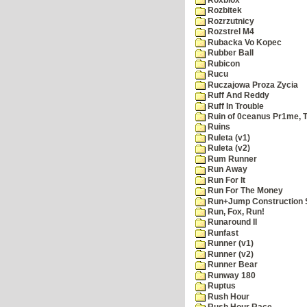
Rozbitek
Rozrzutnicy
Rozstrel M4
Rubacka Vo Kopec
Rubber Ball
Rubicon
Rucu
Ruczajowa Proza Zycia
Ruff And Reddy
Ruff In Trouble
Ruin of 0ceanus Pr1me, 
Ruins
Ruleta (v1)
Ruleta (v2)
Rum Runner
Run Away
Run For It
Run For The Money
Run+Jump Construction S
Run, Fox, Run!
Runaround II
Runfast
Runner (v1)
Runner (v2)
Runner Bear
Runway 180
Ruptus
Rush Hour