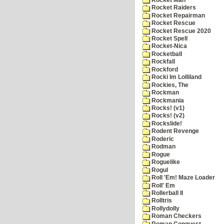
Rocket Raiders
Rocket Repairman
Rocket Rescue
Rocket Rescue 2020
Rocket Spell
Rocket-Nica
Rocketball
Rockfall
Rockford
Rocki Im Lolliland
Rockies, The
Rockman
Rockmania
Rocks! (v1)
Rocks! (v2)
Rockslide!
Rodent Revenge
Roderic
Rodman
Rogue
Roguelike
Rogul
Roll 'Em! Maze Loader
Roll' Em
Rollerball II
Rolltris
Rollydolly
Roman Checkers
Roman Conquest