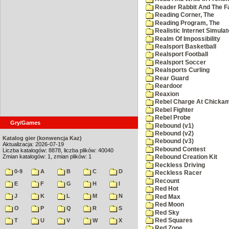
Reader Rabbit And The F
Reading Corner, The
Reading Program, The
Realistic Internet Simulat
Realm Of Impossibility
Realsport Basketball
Realsport Football
Realsport Soccer
Realsports Curling
Rear Guard
Reardoor
Reaxion
Rebel Charge At Chicka
Rebel Fighter
Rebel Probe
Gry/Games
Rebound (v1)
Rebound (v2)
Katalog gier (konwencja Kaz)
Rebound (v3)
Aktualizacja: 2026-07-19
Rebound Contest
Liczba katalogów: 8878, liczba plików: 40040
Zmian katalogów: 1, zmian plików: 1
Rebound Creation Kit
Reckless Driving
0-9
A
B
C
D
Reckless Racer
Recount
E
F
G
H
I
Red Hot
J
K
L
M
N
Red Max
Red Moon
O
P
Q
R
S
Red Sky
Red Squares
T
U
V
W
X
Red Zone