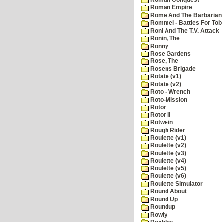
Roman Empire
Rome And The Barbarian
Rommel - Battles For Tob
Roni And The T.V. Attack
Ronin, The
Ronny
Rose Gardens
Rose, The
Rosens Brigade
Rotate (v1)
Rotate (v2)
Roto - Wrench
Roto-Mission
Rotor
Rotor II
Rotwein
Rough Rider
Roulette (v1)
Roulette (v2)
Roulette (v3)
Roulette (v4)
Roulette (v5)
Roulette (v6)
Roulette Simulator
Round About
Round Up
Roundup
Rowly
Roxblox