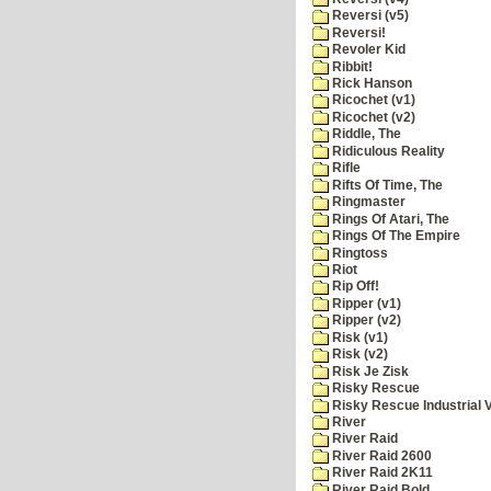
Reversi (v5)
Reversi!
Revoler Kid
Ribbit!
Rick Hanson
Ricochet (v1)
Ricochet (v2)
Riddle, The
Ridiculous Reality
Rifle
Rifts Of Time, The
Ringmaster
Rings Of Atari, The
Rings Of The Empire
Ringtoss
Riot
Rip Off!
Ripper (v1)
Ripper (v2)
Risk (v1)
Risk (v2)
Risk Je Zisk
Risky Rescue
Risky Rescue Industrial 
River
River Raid
River Raid 2600
River Raid 2K11
River Raid Bold