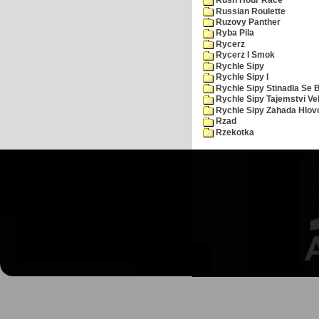
Rush Hour Race
Russian Roulette
Ruzovy Panther
Ryba Pila
Rycerz
Rycerz I Smok
Rychle Sipy
Rychle Sipy I
Rychle Sipy Stinadla Se 
Rychle Sipy Tajemstvi Ve
Rychle Sipy Zahada Hlov
Rzad
Rzekotka