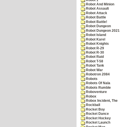
Robot And Minion
Robot Assault
Robot Attack
Robot Battle
Robot Battle!
Robot Dungeon
Robot Dungeon 2021
Robot Island
Robot Karel
Robot Knights
Robot R-29
Robot R-30
Robot Raid
Robot T-58
Robot Tank
Robot War
Robotron 2084
Robots
Robots Of Nala
Robots Rumble
Roboventure
Robox
Robox Incident, The
Rockball
Rocket Boy
Rocket Dance
Rocket Hockey
Rocket Launch
Rocket Man