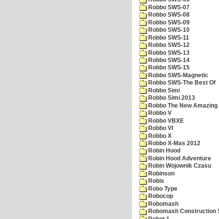
Robbo SWS-07
Robbo SWS-08
Robbo SWS-09
Robbo SWS-10
Robbo SWS-11
Robbo SWS-12
Robbo SWS-13
Robbo SWS-14
Robbo SWS-15
Robbo SWS-Magnetic
Robbo SWS-The Best Of
Robbo Simi
Robbo Simi 2013
Robbo The New Amazing A
Robbo V
Robbo VBXE
Robbo VI
Robbo X
Robbo X-Mas 2012
Robin Hood
Robin Hood Adventure
Robin Wojownik Czasu
Robinson
Robix
Robo Type
Robocop
Robomash
Robomash Construction 
Robot 1