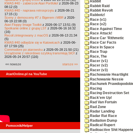
Rabbit
KWAS #40 - zabierzcie Atari Portfolio!
z 2026-06-23
Rabbit Raid
08:12 (0)
KWAS #40 - naprawa retrosprzętu
z 2026-06-21
Rabbit Revolt
17:15 (1)
Rabbotz!
Sceny z demosceny #7 z Bigerem i MBR
z 2026-
Race (v1)
06-19 22:08 (0)
Race (v2)
Atari Floppy Image Toolkit
z 2026-06-17 13:51 (9)
Spotkanie online z grupą LST
z 2026-06-16 16:32
Race Against Time
(16)
Race Attack!
Recoil zintegrowany z macOS
z 2026-06-13 21:34
Race Car 'Rithmetic
(5)
KWAS #40 odbędzie się w Katowicach
z 2026-06-
Race Car Facts
07 17:59 (25)
Race In Space
Commodore po atarowsku
z 2026-05-28 21:50 (21)
Race Trap
Urządzenie z rekordowo szybką transmisją SIO!
z
Race, The
2026-05-24 20:57 (116)
Racer (v1)
«« nowsze
starsze »»
Racer (v2)
Racer (v3)
AtariOnline.pl na YouTube
Rachowanie Heartlight
Rachowanie Nessie
Rachunek Prawdopodobi
Racing
Racing Destruction Set
Rack'em Up!
Rad Van Fortuin
Rad Zone
Radar Landing
Radar Rat Race
Radiation Dump
Radical Rupert
Pomocnik/Helper
Radioactive Shit Happens