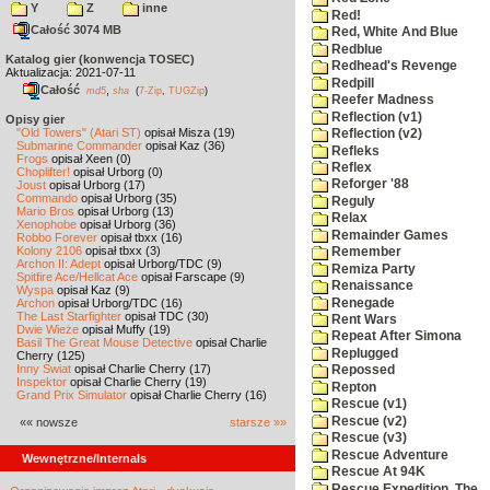
Y
Z
inne
Red!
Całość 3074 MB
Red, White And Blue
Redblue
Katalog gier (konwencja TOSEC)
Redhead's Revenge
Aktualizacja: 2021-07-11
Redpill
Całość
,
md5
sha
(
7-Zip
,
TUGZip
)
Reefer Madness
Reflection (v1)
Opisy gier
"Old Towers" (Atari ST)
opisał Misza (19)
Reflection (v2)
Submarine Commander
opisał Kaz (36)
Refleks
Frogs
opisał Xeen (0)
Reflex
Choplifter!
opisał Urborg (0)
Reforger '88
Joust
opisał Urborg (17)
Commando
opisał Urborg (35)
Reguly
Mario Bros
opisał Urborg (13)
Relax
Xenophobe
opisał Urborg (36)
Remainder Games
Robbo Forever
opisał tbxx (16)
Kolony 2106
opisał tbxx (3)
Remember
Archon II: Adept
opisał Urborg/TDC (9)
Remiza Party
Spitfire Ace/Hellcat Ace
opisał Farscape (9)
Renaissance
Wyspa
opisał Kaz (9)
Renegade
Archon
opisał Urborg/TDC (16)
The Last Starfighter
opisał TDC (30)
Rent Wars
Dwie Wieże
opisał Muffy (19)
Repeat After Simona
Basil The Great Mouse Detective
opisał Charlie
Replugged
Cherry (125)
Inny Świat
opisał Charlie Cherry (17)
Repossed
Inspektor
opisał Charlie Cherry (19)
Repton
Grand Prix Simulator
opisał Charlie Cherry (16)
Rescue (v1)
Rescue (v2)
«« nowsze
starsze »»
Rescue (v3)
Rescue Adventure
Wewnętrzne/Internals
Rescue At 94K
Rescue Expedition, The