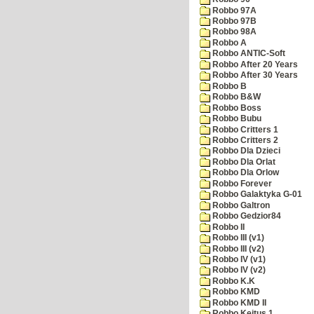
Robbo 97A
Robbo 97B
Robbo 98A
Robbo A
Robbo ANTIC-Soft
Robbo After 20 Years
Robbo After 30 Years
Robbo B
Robbo B&W
Robbo Boss
Robbo Bubu
Robbo Critters 1
Robbo Critters 2
Robbo Dla Dzieci
Robbo Dla Orlat
Robbo Dla Orlow
Robbo Forever
Robbo Galaktyka G-01
Robbo Galtron
Robbo Gedzior84
Robbo II
Robbo III (v1)
Robbo III (v2)
Robbo IV (v1)
Robbo IV (v2)
Robbo K.K
Robbo KMD
Robbo KMD II
Robbo Kejtus 1