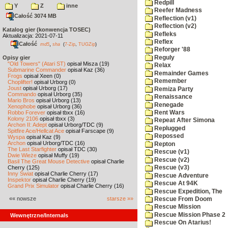
Redpill
Y
Z
inne
Reefer Madness
Całość 3074 MB
Reflection (v1)
Reflection (v2)
Katalog gier (konwencja TOSEC)
Refleks
Aktualizacja: 2021-07-11
Reflex
Całość
,
md5
sha
(
7-Zip
,
TUGZip
)
Reforger '88
Reguly
Opisy gier
"Old Towers" (Atari ST)
opisał Misza (19)
Relax
Submarine Commander
opisał Kaz (36)
Remainder Games
Frogs
opisał Xeen (0)
Remember
Choplifter!
opisał Urborg (0)
Joust
opisał Urborg (17)
Remiza Party
Commando
opisał Urborg (35)
Renaissance
Mario Bros
opisał Urborg (13)
Renegade
Xenophobe
opisał Urborg (36)
Robbo Forever
opisał tbxx (16)
Rent Wars
Kolony 2106
opisał tbxx (3)
Repeat After Simona
Archon II: Adept
opisał Urborg/TDC (9)
Replugged
Spitfire Ace/Hellcat Ace
opisał Farscape (9)
Repossed
Wyspa
opisał Kaz (9)
Archon
opisał Urborg/TDC (16)
Repton
The Last Starfighter
opisał TDC (30)
Rescue (v1)
Dwie Wieże
opisał Muffy (19)
Rescue (v2)
Basil The Great Mouse Detective
opisał Charlie
Cherry (125)
Rescue (v3)
Inny Świat
opisał Charlie Cherry (17)
Rescue Adventure
Inspektor
opisał Charlie Cherry (19)
Rescue At 94K
Grand Prix Simulator
opisał Charlie Cherry (16)
Rescue Expedition, The
«« nowsze
starsze »»
Rescue From Doom
Rescue Mission
Rescue Mission Phase 2
Wewnętrzne/Internals
Rescue On Atarius!