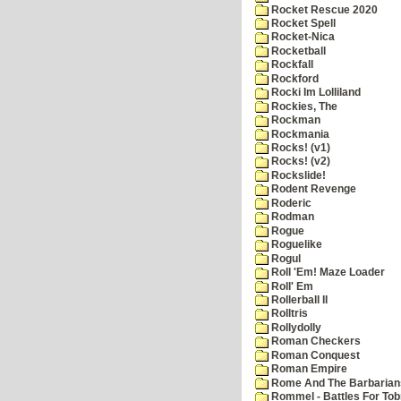
Rocket Rescue 2020
Rocket Spell
Rocket-Nica
Rocketball
Rockfall
Rockford
Rocki Im Lolliland
Rockies, The
Rockman
Rockmania
Rocks! (v1)
Rocks! (v2)
Rockslide!
Rodent Revenge
Roderic
Rodman
Rogue
Roguelike
Rogul
Roll 'Em! Maze Loader
Roll' Em
Rollerball II
Rolltris
Rollydolly
Roman Checkers
Roman Conquest
Roman Empire
Rome And The Barbarian
Rommel - Battles For Tob