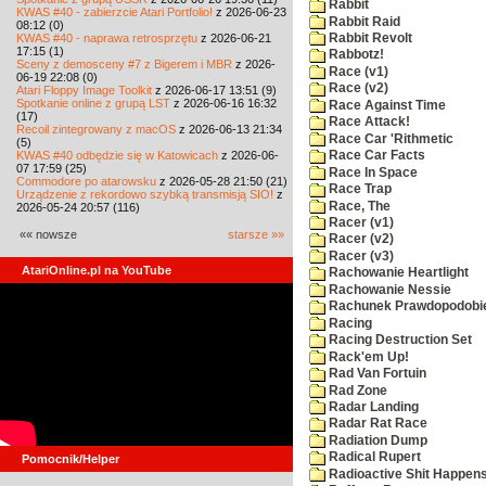
Rabbit
KWAS #40 - zabierzcie Atari Portfolio!
z 2026-06-23
Rabbit Raid
08:12 (0)
KWAS #40 - naprawa retrosprzętu
z 2026-06-21
Rabbit Revolt
17:15 (1)
Rabbotz!
Sceny z demosceny #7 z Bigerem i MBR
z 2026-
Race (v1)
06-19 22:08 (0)
Race (v2)
Atari Floppy Image Toolkit
z 2026-06-17 13:51 (9)
Spotkanie online z grupą LST
z 2026-06-16 16:32
Race Against Time
(17)
Race Attack!
Recoil zintegrowany z macOS
z 2026-06-13 21:34
Race Car 'Rithmetic
(5)
KWAS #40 odbędzie się w Katowicach
z 2026-06-
Race Car Facts
07 17:59 (25)
Race In Space
Commodore po atarowsku
z 2026-05-28 21:50 (21)
Race Trap
Urządzenie z rekordowo szybką transmisją SIO!
z
Race, The
2026-05-24 20:57 (116)
Racer (v1)
«« nowsze
starsze »»
Racer (v2)
Racer (v3)
AtariOnline.pl na YouTube
Rachowanie Heartlight
Rachowanie Nessie
Rachunek Prawdopodobi
Racing
Racing Destruction Set
Rack'em Up!
Rad Van Fortuin
Rad Zone
Radar Landing
Radar Rat Race
Radiation Dump
Radical Rupert
Pomocnik/Helper
Radioactive Shit Happens