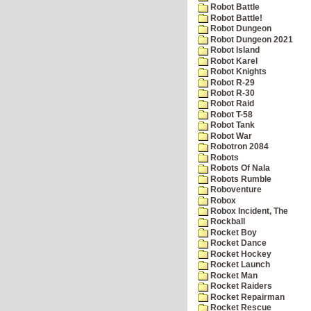
Robot Battle
Robot Battle!
Robot Dungeon
Robot Dungeon 2021
Robot Island
Robot Karel
Robot Knights
Robot R-29
Robot R-30
Robot Raid
Robot T-58
Robot Tank
Robot War
Robotron 2084
Robots
Robots Of Nala
Robots Rumble
Roboventure
Robox
Robox Incident, The
Rockball
Rocket Boy
Rocket Dance
Rocket Hockey
Rocket Launch
Rocket Man
Rocket Raiders
Rocket Repairman
Rocket Rescue