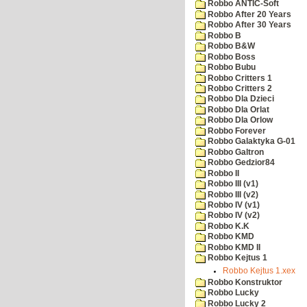
Robbo ANTIC-Soft
Robbo After 20 Years
Robbo After 30 Years
Robbo B
Robbo B&W
Robbo Boss
Robbo Bubu
Robbo Critters 1
Robbo Critters 2
Robbo Dla Dzieci
Robbo Dla Orlat
Robbo Dla Orlow
Robbo Forever
Robbo Galaktyka G-01
Robbo Galtron
Robbo Gedzior84
Robbo II
Robbo III (v1)
Robbo III (v2)
Robbo IV (v1)
Robbo IV (v2)
Robbo K.K
Robbo KMD
Robbo KMD II
Robbo Kejtus 1
Robbo Kejtus 1.xex
Robbo Konstruktor
Robbo Lucky
Robbo Lucky 2