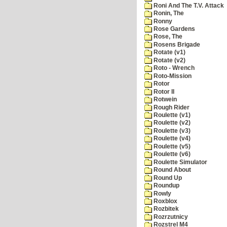
Roni And The T.V. Attack
Ronin, The
Ronny
Rose Gardens
Rose, The
Rosens Brigade
Rotate (v1)
Rotate (v2)
Roto - Wrench
Roto-Mission
Rotor
Rotor II
Rotwein
Rough Rider
Roulette (v1)
Roulette (v2)
Roulette (v3)
Roulette (v4)
Roulette (v5)
Roulette (v6)
Roulette Simulator
Round About
Round Up
Roundup
Rowly
Roxblox
Rozbitek
Rozrzutnicy
Rozstrel M4