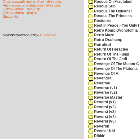
Rescue On Fractalus!
Organizowanie imprez Atari - dyskusja
Atari demoscene database - dyskusja
Rescue Sub
Colony Mobile - dyskusja
Rescue The Ooleans!
Colony Mobile - projekt
Rescue The Princess
Statystyki
Resistors
Rest in Peace - You Only
Retro Komp Dychotomia
Nowinki
tworzone dzięki
CuteNews
Retro Maze
Retro-Dschump
Retrofire!
Return Of Heracles
Return Of The Fungi
Return Of The Jedi
Revenge Of The Mutant 
Revenge Of The Plutonian
Revenge Of V
Revenger
Reversal
Reverse (v1)
Reverse (v2)
Reverse Master
Reversi (v1)
Reversi (v2)
Reversi (v3)
Reversi (v4)
Reversi (v5)
Reversi!
Revoler Kid
Ribbit!