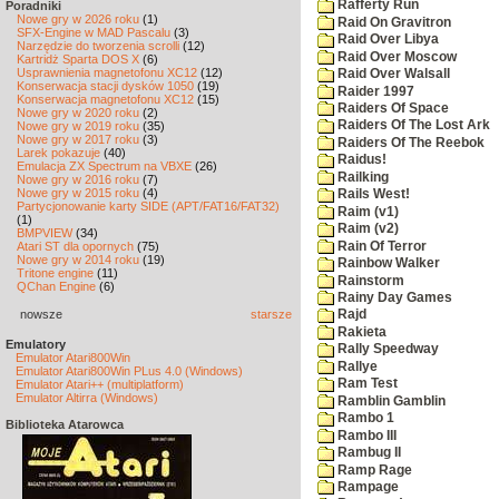
Rafferty Run
Poradniki
Nowe gry w 2026 roku
(1)
Raid On Gravitron
SFX-Engine w MAD Pascalu
(3)
Raid Over Libya
Narzędzie do tworzenia scrolli
(12)
Raid Over Moscow
Kartridż Sparta DOS X
(6)
Usprawnienia magnetofonu XC12
(12)
Raid Over Walsall
Konserwacja stacji dysków 1050
(19)
Raider 1997
Konserwacja magnetofonu XC12
(15)
Raiders Of Space
Nowe gry w 2020 roku
(2)
Raiders Of The Lost Ark
Nowe gry w 2019 roku
(35)
Nowe gry w 2017 roku
(3)
Raiders Of The Reebok
Larek pokazuje
(40)
Raidus!
Emulacja ZX Spectrum na VBXE
(26)
Railking
Nowe gry w 2016 roku
(7)
Nowe gry w 2015 roku
(4)
Rails West!
Partycjonowanie karty SIDE (APT/FAT16/FAT32)
Raim (v1)
(1)
Raim (v2)
BMPVIEW
(34)
Rain Of Terror
Atari ST dla opornych
(75)
Nowe gry w 2014 roku
(19)
Rainbow Walker
Tritone engine
(11)
Rainstorm
QChan Engine
(6)
Rainy Day Games
nowsze
starsze
Rajd
Rakieta
Emulatory
Rally Speedway
Emulator Atari800Win
Rallye
Emulator Atari800Win PLus 4.0 (Windows)
Ram Test
Emulator Atari++ (multiplatform)
Emulator Altirra (Windows)
Ramblin Gamblin
Rambo 1
Biblioteka Atarowca
Rambo III
Rambug II
Ramp Rage
Rampage