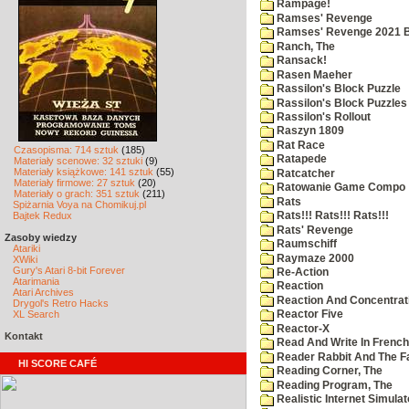
Rampage!
Ramses' Revenge
Ramses' Revenge 2021 
Ranch, The
Ransack!
Rasen Maeher
Rassilon's Block Puzzle
Rassilon's Block Puzzles
Rassilon's Rollout
Raszyn 1809
Rat Race
Czasopisma: 714 sztuk
(185)
Ratapede
Materiały scenowe: 32 sztuki
(9)
Materiały książkowe: 141 sztuk
(55)
Ratcatcher
Materiały firmowe: 27 sztuk
(20)
Ratowanie Game Compo
Materiały o grach: 351 sztuk
(211)
Rats
Spiżarnia Voya na Chomikuj.pl
Bajtek Redux
Rats!!! Rats!!! Rats!!!
Rats' Revenge
Zasoby wiedzy
Raumschiff
Atariki
Raymaze 2000
XWiki
Gury's Atari 8-bit Forever
Re-Action
Atarimania
Reaction
Atari Archives
Reaction And Concentrati
Drygol's Retro Hacks
XL Search
Reactor Five
Reactor-X
Kontakt
Read And Write In French
Reader Rabbit And The F
HI SCORE CAFÉ
Reading Corner, The
Reading Program, The
Realistic Internet Simulat