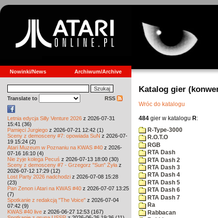
Nowinki/News
Archiwum/Archive
Katalog gier (konwe
Translate to
RSS
Wróc do katalogu
484
gier w katalogu
R
:
Letnia edycja Silly Venture 2026
z 2026-07-31
15:41 (36)
R-Type-3000
Pamięci Jurgiego
z 2026-07-21 12:42 (1)
Sceny z demosceny #7: opowiada SuN
z 2026-07-
R.O.T.O
19 15:24 (2)
RGB
Atari Muzeum w Poznaniu na KWAS #40
z 2026-
RTA Dash
07-16 16:10 (4)
Nie żyje kolega Pecuś
z 2026-07-13 18:00 (30)
RTA Dash 2
Sceny z demosceny #7 - Grzegorz "Sun" Żyła
z
RTA Dash 3
2026-07-12 17:29 (12)
RTA Dash 4
Lost Party 2026 nadchodzi
z 2026-07-08 15:28
RTA Dash 5
(23)
Pan Zenon i Atari na KWAS #40
z 2026-07-07 13:25
RTA Dash 6
(7)
RTA Dash 7
Spotkanie z redakcją "The Voice"
z 2026-07-04
Ra
07:42 (9)
KWAS #40 live
z 2026-06-27 12:53 (167)
Rabbacan
Spotkanie z grupą USSR
z 2026-06-26 19:36 (11)