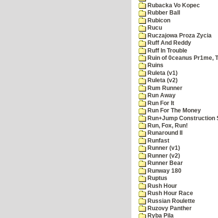
Rubacka Vo Kopec
Rubber Ball
Rubicon
Rucu
Ruczajowa Proza Zycia
Ruff And Reddy
Ruff In Trouble
Ruin of 0ceanus Pr1me, 
Ruins
Ruleta (v1)
Ruleta (v2)
Rum Runner
Run Away
Run For It
Run For The Money
Run+Jump Construction S
Run, Fox, Run!
Runaround II
Runfast
Runner (v1)
Runner (v2)
Runner Bear
Runway 180
Ruptus
Rush Hour
Rush Hour Race
Russian Roulette
Ruzovy Panther
Ryba Pila