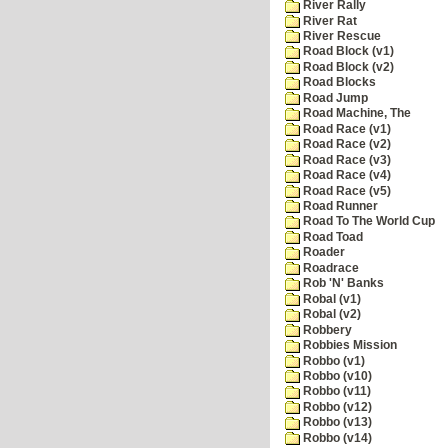
River Rally
River Rat
River Rescue
Road Block (v1)
Road Block (v2)
Road Blocks
Road Jump
Road Machine, The
Road Race (v1)
Road Race (v2)
Road Race (v3)
Road Race (v4)
Road Race (v5)
Road Runner
Road To The World Cup
Road Toad
Roader
Roadrace
Rob 'N' Banks
Robal (v1)
Robal (v2)
Robbery
Robbies Mission
Robbo (v1)
Robbo (v10)
Robbo (v11)
Robbo (v12)
Robbo (v13)
Robbo (v14)