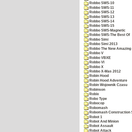
Robbo SWS-10
Robbo SWS-11
Robbo SWS-12
Robbo SWS-13
Robbo SWS-14
Robbo SWS-15
Robbo SWS-Magnetic
Robbo SWS-The Best Of
Robbo Simi
Robbo Simi 2013
Robbo The New Amazing A
Robbo V
Robbo VBXE
Robbo VI
Robbo X
Robbo X-Mas 2012
Robin Hood
Robin Hood Adventure
Robin Wojownik Czasu
Robinson
Robix
Robo Type
Robocop
Robomash
Robomash Construction 
Robot 1
Robot And Minion
Robot Assault
Robot Attack