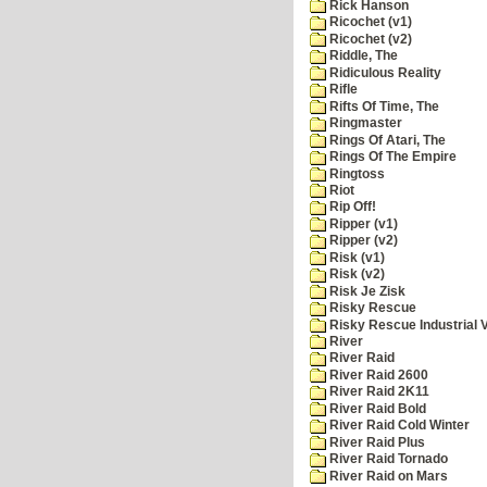
Rick Hanson
Ricochet (v1)
Ricochet (v2)
Riddle, The
Ridiculous Reality
Rifle
Rifts Of Time, The
Ringmaster
Rings Of Atari, The
Rings Of The Empire
Ringtoss
Riot
Rip Off!
Ripper (v1)
Ripper (v2)
Risk (v1)
Risk (v2)
Risk Je Zisk
Risky Rescue
Risky Rescue Industrial 
River
River Raid
River Raid 2600
River Raid 2K11
River Raid Bold
River Raid Cold Winter
River Raid Plus
River Raid Tornado
River Raid on Mars