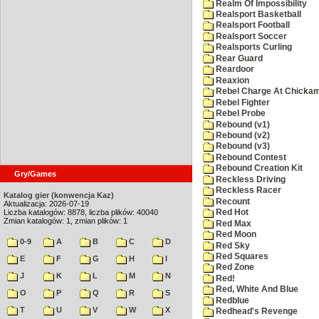
Realm Of Impossibility
Realsport Basketball
Realsport Football
Realsport Soccer
Realsports Curling
Rear Guard
Reardoor
Reaxion
Rebel Charge At Chicka
Rebel Fighter
Rebel Probe
Rebound (v1)
Rebound (v2)
Rebound (v3)
Rebound Contest
Rebound Creation Kit
Gry/Games
Reckless Driving
Reckless Racer
Katalog gier (konwencja Kaz)
Recount
Aktualizacja: 2026-07-19
Liczba katalogów: 8878, liczba plików: 40040
Red Hot
Zmian katalogów: 1, zmian plików: 1
Red Max
Red Moon
0-9
A
B
C
D
Red Sky
Red Squares
E
F
G
H
I
Red Zone
J
K
L
M
N
Red!
Red, White And Blue
O
P
Q
R
S
Redblue
T
U
V
W
X
Redhead's Revenge