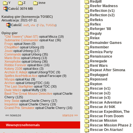
Redpill
Y
Z
inne
Reefer Madness
Całość 3074 MB
Reflection (v1)
Reflection (v2)
Katalog gier (konwencja TOSEC)
Refleks
Aktualizacja: 2021-07-11
Reflex
Całość
,
md5
sha
(
7-Zip
,
TUGZip
)
Reforger '88
Opisy gier
Reguly
"Old Towers" (Atari ST)
opisał Misza (19)
Relax
Submarine Commander
opisał Kaz (36)
Remainder Games
Frogs
opisał Xeen (0)
Choplifter!
opisał Urborg (0)
Remember
Joust
opisał Urborg (17)
Remiza Party
Commando
opisał Urborg (35)
Renaissance
Mario Bros
opisał Urborg (13)
Renegade
Xenophobe
opisał Urborg (36)
Robbo Forever
opisał tbxx (16)
Rent Wars
Kolony 2106
opisał tbxx (3)
Repeat After Simona
Archon II: Adept
opisał Urborg/TDC (9)
Replugged
Spitfire Ace/Hellcat Ace
opisał Farscape (9)
Wyspa
opisał Kaz (9)
Repossed
Archon
opisał Urborg/TDC (16)
Repton
The Last Starfighter
opisał TDC (30)
Rescue (v1)
Dwie Wieże
opisał Muffy (19)
Rescue (v2)
Basil The Great Mouse Detective
opisał Charlie
Cherry (125)
Rescue (v3)
Inny Świat
opisał Charlie Cherry (17)
Rescue Adventure
Inspektor
opisał Charlie Cherry (19)
Rescue At 94K
Grand Prix Simulator
opisał Charlie Cherry (16)
Rescue Expedition, The
«« nowsze
starsze »»
Rescue From Doom
Rescue Mission
Wewnętrzne/Internals
Rescue Mission Phase 2
Rescue On Atarius!