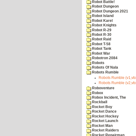
Robot Battle!
Robot Dungeon
Robot Dungeon 2021
Robot Island
Robot Karel
Robot Knights
Robot R-29
Robot R-30
Robot Raid
Robot T-58
Robot Tank
Robot War
Robotron 2084
Robots
Robots Of Nala
Robots Rumble
Robots Rumble (v1,vb
Robots Rumble (v2,vb
Roboventure
Robox
Robox Incident, The
Rockball
Rocket Boy
Rocket Dance
Rocket Hockey
Rocket Launch
Rocket Man
Rocket Raiders
Rocket Repairman