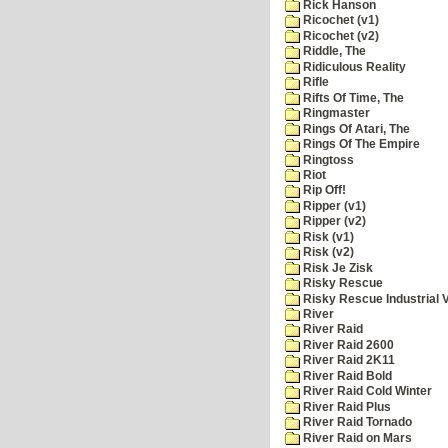
Rick Hanson
Ricochet (v1)
Ricochet (v2)
Riddle, The
Ridiculous Reality
Rifle
Rifts Of Time, The
Ringmaster
Rings Of Atari, The
Rings Of The Empire
Ringtoss
Riot
Rip Off!
Ripper (v1)
Ripper (v2)
Risk (v1)
Risk (v2)
Risk Je Zisk
Risky Rescue
Risky Rescue Industrial 
River
River Raid
River Raid 2600
River Raid 2K11
River Raid Bold
River Raid Cold Winter
River Raid Plus
River Raid Tornado
River Raid on Mars