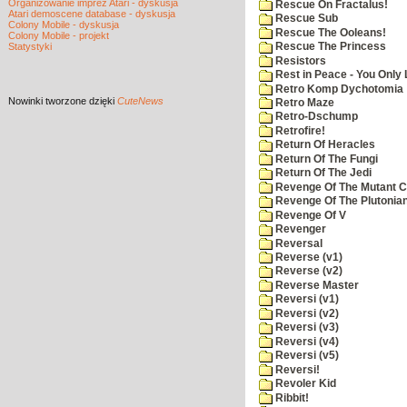
Organizowanie imprez Atari - dyskusja
Rescue On Fractalus!
Atari demoscene database - dyskusja
Rescue Sub
Colony Mobile - dyskusja
Rescue The Ooleans!
Colony Mobile - projekt
Statystyki
Rescue The Princess
Resistors
Rest in Peace - You Only
Retro Komp Dychotomia
Nowinki
tworzone dzięki
CuteNews
Retro Maze
Retro-Dschump
Retrofire!
Return Of Heracles
Return Of The Fungi
Return Of The Jedi
Revenge Of The Mutant 
Revenge Of The Plutonian
Revenge Of V
Revenger
Reversal
Reverse (v1)
Reverse (v2)
Reverse Master
Reversi (v1)
Reversi (v2)
Reversi (v3)
Reversi (v4)
Reversi (v5)
Reversi!
Revoler Kid
Ribbit!