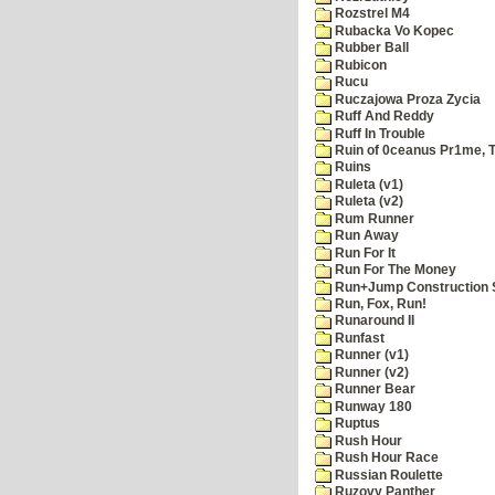
Rozstrel M4
Rubacka Vo Kopec
Rubber Ball
Rubicon
Rucu
Ruczajowa Proza Zycia
Ruff And Reddy
Ruff In Trouble
Ruin of 0ceanus Pr1me, 
Ruins
Ruleta (v1)
Ruleta (v2)
Rum Runner
Run Away
Run For It
Run For The Money
Run+Jump Construction S
Run, Fox, Run!
Runaround II
Runfast
Runner (v1)
Runner (v2)
Runner Bear
Runway 180
Ruptus
Rush Hour
Rush Hour Race
Russian Roulette
Ruzovy Panther