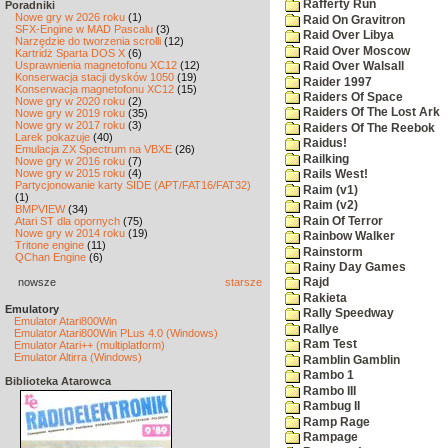
Rafferty Run
Poradniki
Nowe gry w 2026 roku
(1)
Raid On Gravitron
SFX-Engine w MAD Pascalu
(3)
Raid Over Libya
Narzędzie do tworzenia scrolli
(12)
Raid Over Moscow
Kartridż Sparta DOS X
(6)
Usprawnienia magnetofonu XC12
(12)
Raid Over Walsall
Konserwacja stacji dysków 1050
(19)
Raider 1997
Konserwacja magnetofonu XC12
(15)
Raiders Of Space
Nowe gry w 2020 roku
(2)
Raiders Of The Lost Ark
Nowe gry w 2019 roku
(35)
Nowe gry w 2017 roku
(3)
Raiders Of The Reebok
Larek pokazuje
(40)
Raidus!
Emulacja ZX Spectrum na VBXE
(26)
Railking
Nowe gry w 2016 roku
(7)
Nowe gry w 2015 roku
(4)
Rails West!
Partycjonowanie karty SIDE (APT/FAT16/FAT32)
Raim (v1)
(1)
Raim (v2)
BMPVIEW
(34)
Rain Of Terror
Atari ST dla opornych
(75)
Nowe gry w 2014 roku
(19)
Rainbow Walker
Tritone engine
(11)
Rainstorm
QChan Engine
(6)
Rainy Day Games
nowsze
starsze
Rajd
Rakieta
Emulatory
Rally Speedway
Emulator Atari800Win
Rallye
Emulator Atari800Win PLus 4.0 (Windows)
Ram Test
Emulator Atari++ (multiplatform)
Emulator Altirra (Windows)
Ramblin Gamblin
Rambo 1
Biblioteka Atarowca
Rambo III
Rambug II
Ramp Rage
Rampage