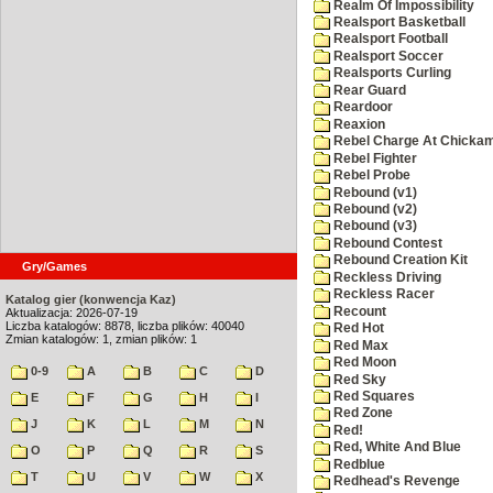
Realm Of Impossibility
Realsport Basketball
Realsport Football
Realsport Soccer
Realsports Curling
Rear Guard
Reardoor
Reaxion
Rebel Charge At Chicka
Rebel Fighter
Rebel Probe
Rebound (v1)
Rebound (v2)
Rebound (v3)
Rebound Contest
Rebound Creation Kit
Gry/Games
Reckless Driving
Reckless Racer
Katalog gier (konwencja Kaz)
Recount
Aktualizacja: 2026-07-19
Liczba katalogów: 8878, liczba plików: 40040
Red Hot
Zmian katalogów: 1, zmian plików: 1
Red Max
Red Moon
0-9
A
B
C
D
Red Sky
Red Squares
E
F
G
H
I
Red Zone
J
K
L
M
N
Red!
Red, White And Blue
O
P
Q
R
S
Redblue
T
U
V
W
X
Redhead's Revenge