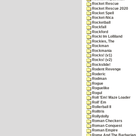
Rocket Rescue
Rocket Rescue 2020
Rocket Spell
Rocket-Nica
Rocketball
Rockfall
Rockford
Rocki Im Lolliland
Rockies, The
Rockman
Rockmania
Rocks! (v1)
Rocks! (v2)
Rockslide!
Rodent Revenge
Roderic
Rodman
Rogue
Roguelike
Rogul
Roll 'Em! Maze Loader
Roll' Em
Rollerball II
Rolltris
Rollydolly
Roman Checkers
Roman Conquest
Roman Empire
Rome And The Barbarian