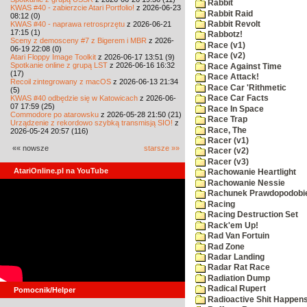
Rabbit
KWAS #40 - zabierzcie Atari Portfolio!
z 2026-06-23
Rabbit Raid
08:12 (0)
KWAS #40 - naprawa retrosprzętu
z 2026-06-21
Rabbit Revolt
17:15 (1)
Rabbotz!
Sceny z demosceny #7 z Bigerem i MBR
z 2026-
Race (v1)
06-19 22:08 (0)
Race (v2)
Atari Floppy Image Toolkit
z 2026-06-17 13:51 (9)
Spotkanie online z grupą LST
z 2026-06-16 16:32
Race Against Time
(17)
Race Attack!
Recoil zintegrowany z macOS
z 2026-06-13 21:34
Race Car 'Rithmetic
(5)
KWAS #40 odbędzie się w Katowicach
z 2026-06-
Race Car Facts
07 17:59 (25)
Race In Space
Commodore po atarowsku
z 2026-05-28 21:50 (21)
Race Trap
Urządzenie z rekordowo szybką transmisją SIO!
z
Race, The
2026-05-24 20:57 (116)
Racer (v1)
«« nowsze
starsze »»
Racer (v2)
Racer (v3)
AtariOnline.pl na YouTube
Rachowanie Heartlight
Rachowanie Nessie
Rachunek Prawdopodobi
Racing
Racing Destruction Set
Rack'em Up!
Rad Van Fortuin
Rad Zone
Radar Landing
Radar Rat Race
Radiation Dump
Radical Rupert
Pomocnik/Helper
Radioactive Shit Happens