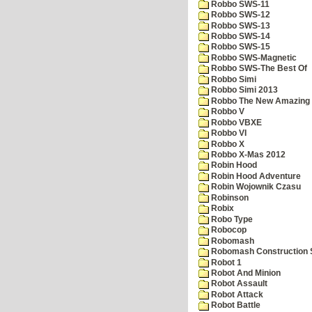
Robbo SWS-11
Robbo SWS-12
Robbo SWS-13
Robbo SWS-14
Robbo SWS-15
Robbo SWS-Magnetic
Robbo SWS-The Best Of
Robbo Simi
Robbo Simi 2013
Robbo The New Amazing A
Robbo V
Robbo VBXE
Robbo VI
Robbo X
Robbo X-Mas 2012
Robin Hood
Robin Hood Adventure
Robin Wojownik Czasu
Robinson
Robix
Robo Type
Robocop
Robomash
Robomash Construction 
Robot 1
Robot And Minion
Robot Assault
Robot Attack
Robot Battle