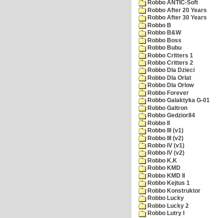
Robbo ANTIC-Soft
Robbo After 20 Years
Robbo After 30 Years
Robbo B
Robbo B&W
Robbo Boss
Robbo Bubu
Robbo Critters 1
Robbo Critters 2
Robbo Dla Dzieci
Robbo Dla Orlat
Robbo Dla Orlow
Robbo Forever
Robbo Galaktyka G-01
Robbo Galtron
Robbo Gedzior84
Robbo II
Robbo III (v1)
Robbo III (v2)
Robbo IV (v1)
Robbo IV (v2)
Robbo K.K
Robbo KMD
Robbo KMD II
Robbo Kejtus 1
Robbo Konstruktor
Robbo Lucky
Robbo Lucky 2
Robbo Lutry I