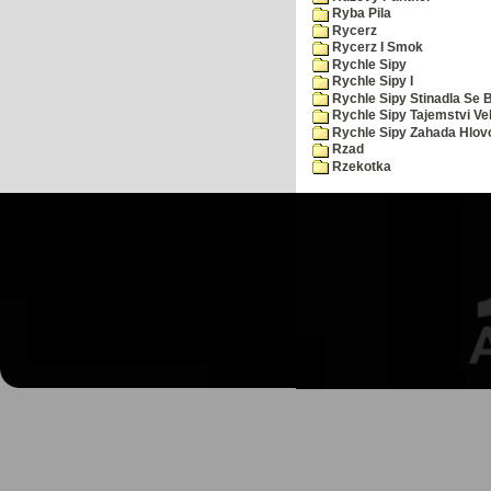
Ryba Pila
Rycerz
Rycerz I Smok
Rychle Sipy
Rychle Sipy I
Rychle Sipy Stinadla Se 
Rychle Sipy Tajemstvi Ve
Rychle Sipy Zahada Hlov
Rzad
Rzekotka