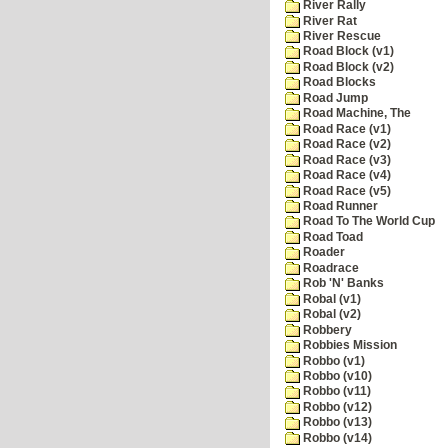
River Rally
River Rat
River Rescue
Road Block (v1)
Road Block (v2)
Road Blocks
Road Jump
Road Machine, The
Road Race (v1)
Road Race (v2)
Road Race (v3)
Road Race (v4)
Road Race (v5)
Road Runner
Road To The World Cup
Road Toad
Roader
Roadrace
Rob 'N' Banks
Robal (v1)
Robal (v2)
Robbery
Robbies Mission
Robbo (v1)
Robbo (v10)
Robbo (v11)
Robbo (v12)
Robbo (v13)
Robbo (v14)