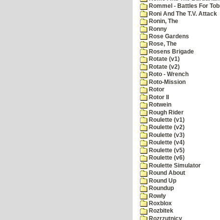
Rommel - Battles For Tob
Roni And The T.V. Attack
Ronin, The
Ronny
Rose Gardens
Rose, The
Rosens Brigade
Rotate (v1)
Rotate (v2)
Roto - Wrench
Roto-Mission
Rotor
Rotor II
Rotwein
Rough Rider
Roulette (v1)
Roulette (v2)
Roulette (v3)
Roulette (v4)
Roulette (v5)
Roulette (v6)
Roulette Simulator
Round About
Round Up
Roundup
Rowly
Roxblox
Rozbitek
Rozrzutnicy