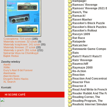
Rampage!
Ramses' Revenge
Ramses' Revenge 2021 
Ranch, The
Ransack!
Rasen Maeher
Rassilon's Block Puzzle
Rassilon's Block Puzzles
Rassilon's Rollout
Raszyn 1809
Rat Race
Czasopisma: 714 sztuk
(185)
Materiały scenowe: 32 sztuki
(9)
Ratapede
Materiały książkowe: 141 sztuk
(55)
Ratcatcher
Materiały firmowe: 27 sztuk
(20)
Ratowanie Game Compo
Materiały o grach: 351 sztuk
(211)
Rats
Spiżarnia Voya na Chomikuj.pl
Bajtek Redux
Rats!!! Rats!!! Rats!!!
Rats' Revenge
Zasoby wiedzy
Raumschiff
Atariki
XWiki
Raymaze 2000
Gury's Atari 8-bit Forever
Re-Action
Atarimania
Reaction
Atari Archives
Reaction And Concentrati
Drygol's Retro Hacks
XL Search
Reactor Five
Reactor-X
Kontakt
Read And Write In French
Reader Rabbit And The F
HI SCORE CAFÉ
Reading Corner, The
Reading Program, The
Realistic Internet Simulat