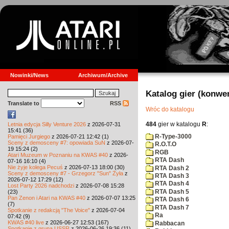
Nowinki/News
Archiwum/Archive
Katalog gier (konwe
Translate to
RSS
Wróc do katalogu
484
gier w katalogu
R
:
Letnia edycja Silly Venture 2026
z 2026-07-31
15:41 (36)
R-Type-3000
Pamięci Jurgiego
z 2026-07-21 12:42 (1)
Sceny z demosceny #7: opowiada SuN
z 2026-07-
R.O.T.O
19 15:24 (2)
RGB
Atari Muzeum w Poznaniu na KWAS #40
z 2026-
RTA Dash
07-16 16:10 (4)
Nie żyje kolega Pecuś
z 2026-07-13 18:00 (30)
RTA Dash 2
Sceny z demosceny #7 - Grzegorz "Sun" Żyła
z
RTA Dash 3
2026-07-12 17:29 (12)
RTA Dash 4
Lost Party 2026 nadchodzi
z 2026-07-08 15:28
RTA Dash 5
(23)
Pan Zenon i Atari na KWAS #40
z 2026-07-07 13:25
RTA Dash 6
(7)
RTA Dash 7
Spotkanie z redakcją "The Voice"
z 2026-07-04
Ra
07:42 (9)
KWAS #40 live
z 2026-06-27 12:53 (167)
Rabbacan
Spotkanie z grupą USSR
z 2026-06-26 19:36 (11)