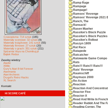
Ramp Rage
Rampage
Rampage!
Ramses' Revenge
Ramses' Revenge 2021 
Ranch, The
Ransack!
Rasen Maeher
Rassilon's Block Puzzle
Rassilon's Block Puzzles
Czasopisma: 714 sztuk
(185)
Materiały scenowe: 32 sztuki
(9)
Rassilon's Rollout
Materiały książkowe: 141 sztuk
(55)
Raszyn 1809
Materiały firmowe: 27 sztuk
(20)
Rat Race
Materiały o grach: 351 sztuk
(211)
Ratapede
Spiżarnia Voya na Chomikuj.pl
Bajtek Redux
Ratcatcher
Ratowanie Game Compo
Zasoby wiedzy
Rats
Atariki
XWiki
Rats!!! Rats!!! Rats!!!
Gury's Atari 8-bit Forever
Rats' Revenge
Atarimania
Raumschiff
Atari Archives
Raymaze 2000
Drygol's Retro Hacks
XL Search
Re-Action
Reaction
Kontakt
Reaction And Concentrati
Reactor Five
HI SCORE CAFÉ
Reactor-X
Read And Write In French
Reader Rabbit And The F
Reading Corner, The