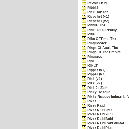
Revoler Kid
Ribbit!
Rick Hanson
Ricochet (v1)
Ricochet (v2)
Riddle, The
Ridiculous Reality
Rifle
Rifts Of Time, The
Ringmaster
Rings Of Atari, The
Rings Of The Empire
Ringtoss
Riot
Rip Off!
Ripper (v1)
Ripper (v2)
Risk (v1)
Risk (v2)
Risk Je Zisk
Risky Rescue
Risky Rescue Industrial 
River
River Raid
River Raid 2600
River Raid 2K11
River Raid Bold
River Raid Cold Winter
River Raid Plus