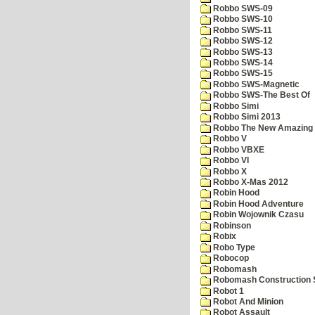
Robbo SWS-09
Robbo SWS-10
Robbo SWS-11
Robbo SWS-12
Robbo SWS-13
Robbo SWS-14
Robbo SWS-15
Robbo SWS-Magnetic
Robbo SWS-The Best Of
Robbo Simi
Robbo Simi 2013
Robbo The New Amazing A
Robbo V
Robbo VBXE
Robbo VI
Robbo X
Robbo X-Mas 2012
Robin Hood
Robin Hood Adventure
Robin Wojownik Czasu
Robinson
Robix
Robo Type
Robocop
Robomash
Robomash Construction 
Robot 1
Robot And Minion
Robot Assault