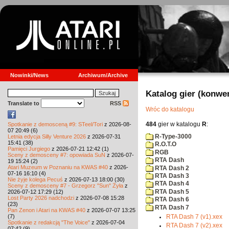
Nowinki/News
Archiwum/Archive
Katalog gier (konwe
Translate to
RSS
Wróc do katalogu
484
gier w katalogu
R
:
Spotkanie z demosceną #9: STeel/Tori
z 2026-08-
07 20:49 (6)
R-Type-3000
Letnia edycja Silly Venture 2026
z 2026-07-31
15:41 (38)
R.O.T.O
Pamięci Jurgiego
z 2026-07-21 12:42 (1)
RGB
Sceny z demosceny #7: opowiada SuN
z 2026-07-
RTA Dash
19 15:24 (2)
Atari Muzeum w Poznaniu na KWAS #40
z 2026-
RTA Dash 2
07-16 16:10 (4)
RTA Dash 3
Nie żyje kolega Pecuś
z 2026-07-13 18:00 (30)
RTA Dash 4
Sceny z demosceny #7 - Grzegorz "Sun" Żyła
z
RTA Dash 5
2026-07-12 17:29 (12)
Lost Party 2026 nadchodzi
z 2026-07-08 15:28
RTA Dash 6
(23)
RTA Dash 7
Pan Zenon i Atari na KWAS #40
z 2026-07-07 13:25
(7)
RTA Dash 7 (v1).xex
Spotkanie z redakcją "The Voice"
z 2026-07-04
RTA Dash 7 (v2).xex
07:42 (9)