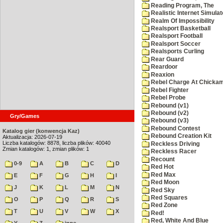
Reading Program, The
Realistic Internet Simulat
Realm Of Impossibility
Realsport Basketball
Realsport Football
Realsport Soccer
Realsports Curling
Rear Guard
Reardoor
Reaxion
Rebel Charge At Chicka
Rebel Fighter
Rebel Probe
Rebound (v1)
Rebound (v2)
Gry/Games
Rebound (v3)
Rebound Contest
Katalog gier (konwencja Kaz)
Rebound Creation Kit
Aktualizacja: 2026-07-19
Liczba katalogów: 8878, liczba plików: 40040
Reckless Driving
Zmian katalogów: 1, zmian plików: 1
Reckless Racer
Recount
0-9
A
B
C
D
Red Hot
Red Max
E
F
G
H
I
Red Moon
J
K
L
M
N
Red Sky
Red Squares
O
P
Q
R
S
Red Zone
T
U
V
W
X
Red!
Red, White And Blue