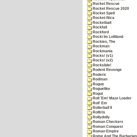
Rocket Rescue
Rocket Rescue 2020
Rocket Spell
Rocket-Nica
Rocketball
Rockfall
Rockford
Rocki Im Lolliland
Rockies, The
Rockman
Rockmania
Rocks! (v1)
Rocks! (v2)
Rockslide!
Rodent Revenge
Roderic
Rodman
Rogue
Roguelike
Rogul
Roll 'Em! Maze Loader
Roll' Em
Rollerball II
Rolltris
Rollydolly
Roman Checkers
Roman Conquest
Roman Empire
Rome And The Barbarian