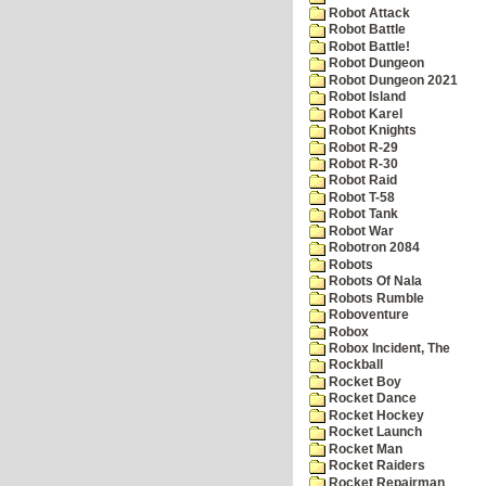
Robot Attack
Robot Battle
Robot Battle!
Robot Dungeon
Robot Dungeon 2021
Robot Island
Robot Karel
Robot Knights
Robot R-29
Robot R-30
Robot Raid
Robot T-58
Robot Tank
Robot War
Robotron 2084
Robots
Robots Of Nala
Robots Rumble
Roboventure
Robox
Robox Incident, The
Rockball
Rocket Boy
Rocket Dance
Rocket Hockey
Rocket Launch
Rocket Man
Rocket Raiders
Rocket Repairman