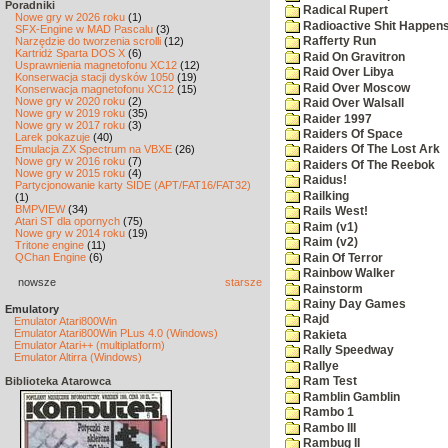
Poradniki
Radical Rupert
Nowe gry w 2026 roku
(1)
Radioactive Shit Happens
SFX-Engine w MAD Pascalu
(3)
Narzędzie do tworzenia scrolli
(12)
Rafferty Run
Kartridż Sparta DOS X
(6)
Raid On Gravitron
Usprawnienia magnetofonu XC12
(12)
Raid Over Libya
Konserwacja stacji dysków 1050
(19)
Raid Over Moscow
Konserwacja magnetofonu XC12
(15)
Nowe gry w 2020 roku
(2)
Raid Over Walsall
Nowe gry w 2019 roku
(35)
Raider 1997
Nowe gry w 2017 roku
(3)
Raiders Of Space
Larek pokazuje
(40)
Emulacja ZX Spectrum na VBXE
(26)
Raiders Of The Lost Ark
Nowe gry w 2016 roku
(7)
Raiders Of The Reebok
Nowe gry w 2015 roku
(4)
Raidus!
Partycjonowanie karty SIDE (APT/FAT16/FAT32)
Railking
(1)
BMPVIEW
(34)
Rails West!
Atari ST dla opornych
(75)
Raim (v1)
Nowe gry w 2014 roku
(19)
Raim (v2)
Tritone engine
(11)
QChan Engine
(6)
Rain Of Terror
Rainbow Walker
nowsze
starsze
Rainstorm
Rainy Day Games
Emulatory
Rajd
Emulator Atari800Win
Emulator Atari800Win PLus 4.0 (Windows)
Rakieta
Emulator Atari++ (multiplatform)
Rally Speedway
Emulator Altirra (Windows)
Rallye
Biblioteka Atarowca
Ram Test
Ramblin Gamblin
Rambo 1
Rambo III
Rambug II