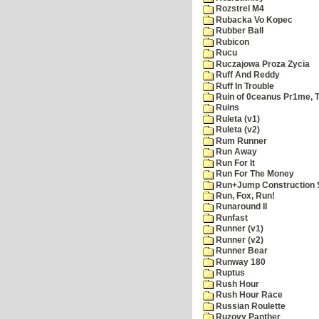
Rozstrel M4
Rubacka Vo Kopec
Rubber Ball
Rubicon
Rucu
Ruczajowa Proza Zycia
Ruff And Reddy
Ruff In Trouble
Ruin of 0ceanus Pr1me, 
Ruins
Ruleta (v1)
Ruleta (v2)
Rum Runner
Run Away
Run For It
Run For The Money
Run+Jump Construction S
Run, Fox, Run!
Runaround II
Runfast
Runner (v1)
Runner (v2)
Runner Bear
Runway 180
Ruptus
Rush Hour
Rush Hour Race
Russian Roulette
Ruzovy Panther