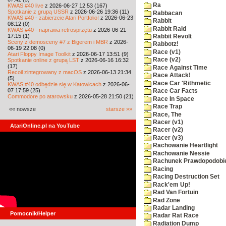
Ra
KWAS #40 live
z 2026-06-27 12:53 (167)
Spotkanie z grupą USSR
z 2026-06-26 19:36 (11)
Rabbacan
KWAS #40 - zabierzcie Atari Portfolio!
z 2026-06-23
Rabbit
08:12 (0)
Rabbit Raid
KWAS #40 - naprawa retrosprzętu
z 2026-06-21
17:15 (1)
Rabbit Revolt
Sceny z demosceny #7 z Bigerem i MBR
z 2026-
Rabbotz!
06-19 22:08 (0)
Race (v1)
Atari Floppy Image Toolkit
z 2026-06-17 13:51 (9)
Race (v2)
Spotkanie online z grupą LST
z 2026-06-16 16:32
(17)
Race Against Time
Recoil zintegrowany z macOS
z 2026-06-13 21:34
Race Attack!
(5)
Race Car 'Rithmetic
KWAS #40 odbędzie się w Katowicach
z 2026-06-
07 17:59 (25)
Race Car Facts
Commodore po atarowsku
z 2026-05-28 21:50 (21)
Race In Space
Race Trap
«« nowsze
starsze »»
Race, The
Racer (v1)
AtariOnline.pl na YouTube
Racer (v2)
Racer (v3)
Rachowanie Heartlight
Rachowanie Nessie
Rachunek Prawdopodobi
Racing
Racing Destruction Set
Rack'em Up!
Rad Van Fortuin
Rad Zone
Radar Landing
Pomocnik/Helper
Radar Rat Race
Radiation Dump