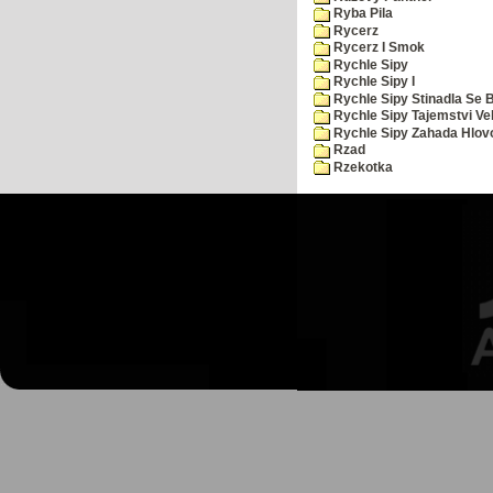
Ryba Pila
Rycerz
Rycerz I Smok
Rychle Sipy
Rychle Sipy I
Rychle Sipy Stinadla Se 
Rychle Sipy Tajemstvi Ve
Rychle Sipy Zahada Hlov
Rzad
Rzekotka