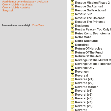
Atari demoscene database - dyskusja
Rescue Mission Phase 2
Colony Mobile - dyskusja
Rescue On Atarius!
Colony Mobile - projekt
Rescue On Fractalus!
Statystyki
Rescue Sub
Rescue The Ooleans!
Rescue The Princess
Nowinki
tworzone dzięki
CuteNews
Resistors
Rest in Peace - You Only
Retro Komp Dychotomia
Retro Maze
Retro-Dschump
Retrofire!
Return Of Heracles
Return Of The Fungi
Return Of The Jedi
Revenge Of The Mutant 
Revenge Of The Plutonian
Revenge Of V
Revenger
Reversal
Reverse (v1)
Reverse (v2)
Reverse Master
Reversi (v1)
Reversi (v2)
Reversi (v3)
Reversi (v4)
Reversi (v5)
Reversi!