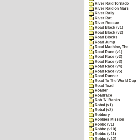
River Raid Tornado
River Raid on Mars
River Rally
River Rat
River Rescue
Road Block (v1)
Road Block (v2)
Road Blocks
Road Jump
Road Machine, The
Road Race (v1)
Road Race (v2)
Road Race (v3)
Road Race (v4)
Road Race (v5)
Road Runner
Road To The World Cup
Road Toad
Roader
Roadrace
Rob 'N' Banks
Robal (v1)
Robal (v2)
Robbery
Robbies Mission
Robbo (v1)
Robbo (v10)
Robbo (v11)
Robbo (v12)