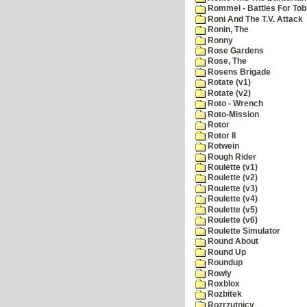
Rommel - Battles For Tob
Roni And The T.V. Attack
Ronin, The
Ronny
Rose Gardens
Rose, The
Rosens Brigade
Rotate (v1)
Rotate (v2)
Roto - Wrench
Roto-Mission
Rotor
Rotor II
Rotwein
Rough Rider
Roulette (v1)
Roulette (v2)
Roulette (v3)
Roulette (v4)
Roulette (v5)
Roulette (v6)
Roulette Simulator
Round About
Round Up
Roundup
Rowly
Roxblox
Rozbitek
Rozrzutnicy