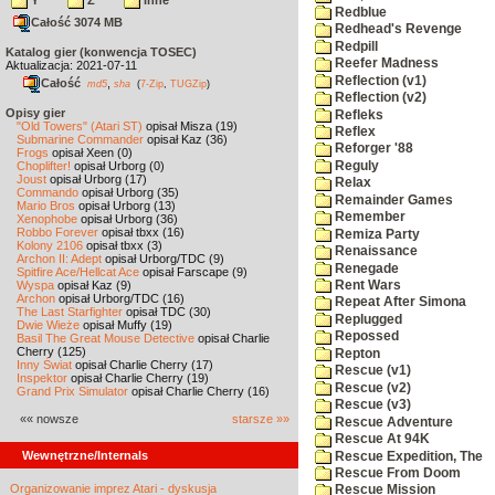
Y
Z
inne
Redblue
Całość 3074 MB
Redhead's Revenge
Redpill
Katalog gier (konwencja TOSEC)
Reefer Madness
Aktualizacja: 2021-07-11
Reflection (v1)
Całość
,
md5
sha
(
7-Zip
,
TUGZip
)
Reflection (v2)
Opisy gier
Refleks
"Old Towers" (Atari ST)
opisał Misza (19)
Reflex
Submarine Commander
opisał Kaz (36)
Reforger '88
Frogs
opisał Xeen (0)
Reguly
Choplifter!
opisał Urborg (0)
Joust
opisał Urborg (17)
Relax
Commando
opisał Urborg (35)
Remainder Games
Mario Bros
opisał Urborg (13)
Remember
Xenophobe
opisał Urborg (36)
Robbo Forever
opisał tbxx (16)
Remiza Party
Kolony 2106
opisał tbxx (3)
Renaissance
Archon II: Adept
opisał Urborg/TDC (9)
Renegade
Spitfire Ace/Hellcat Ace
opisał Farscape (9)
Wyspa
opisał Kaz (9)
Rent Wars
Archon
opisał Urborg/TDC (16)
Repeat After Simona
The Last Starfighter
opisał TDC (30)
Replugged
Dwie Wieże
opisał Muffy (19)
Repossed
Basil The Great Mouse Detective
opisał Charlie
Cherry (125)
Repton
Inny Świat
opisał Charlie Cherry (17)
Rescue (v1)
Inspektor
opisał Charlie Cherry (19)
Rescue (v2)
Grand Prix Simulator
opisał Charlie Cherry (16)
Rescue (v3)
«« nowsze
starsze »»
Rescue Adventure
Rescue At 94K
Wewnętrzne/Internals
Rescue Expedition, The
Rescue From Doom
Organizowanie imprez Atari - dyskusja
Rescue Mission