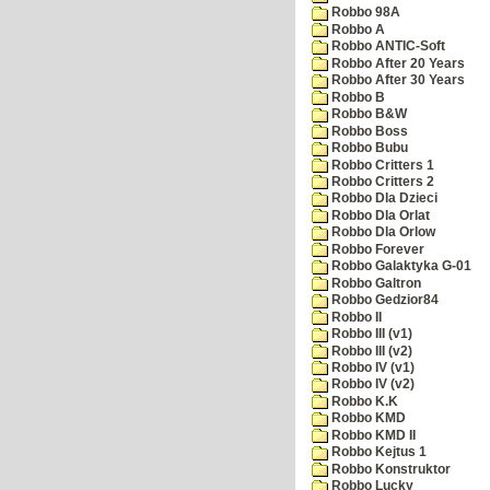
Robbo 98A
Robbo A
Robbo ANTIC-Soft
Robbo After 20 Years
Robbo After 30 Years
Robbo B
Robbo B&W
Robbo Boss
Robbo Bubu
Robbo Critters 1
Robbo Critters 2
Robbo Dla Dzieci
Robbo Dla Orlat
Robbo Dla Orlow
Robbo Forever
Robbo Galaktyka G-01
Robbo Galtron
Robbo Gedzior84
Robbo II
Robbo III (v1)
Robbo III (v2)
Robbo IV (v1)
Robbo IV (v2)
Robbo K.K
Robbo KMD
Robbo KMD II
Robbo Kejtus 1
Robbo Konstruktor
Robbo Lucky