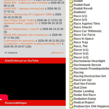
Rabbit
KWAS #40 - zabierzcie Atari Portfolio!
z 2026-06-23
Rabbit Raid
08:12 (0)
KWAS #40 - naprawa retrosprzętu
z 2026-06-21
Rabbit Revolt
17:15 (1)
Rabbotz!
Sceny z demosceny #7 z Bigerem i MBR
z 2026-
Race (v1)
06-19 22:08 (0)
Race (v2)
Atari Floppy Image Toolkit
z 2026-06-17 13:51 (9)
Spotkanie online z grupą LST
z 2026-06-16 16:32
Race Against Time
(16)
Race Attack!
Recoil zintegrowany z macOS
z 2026-06-13 21:34
Race Car 'Rithmetic
(5)
KWAS #40 odbędzie się w Katowicach
z 2026-06-
Race Car Facts
07 17:59 (25)
Race In Space
Commodore po atarowsku
z 2026-05-28 21:50 (21)
Race Trap
Urządzenie z rekordowo szybką transmisją SIO!
z
Race, The
2026-05-24 20:57 (116)
Racer (v1)
«« nowsze
starsze »»
Racer (v2)
Racer (v3)
AtariOnline.pl na YouTube
Rachowanie Heartlight
Rachowanie Nessie
Rachunek Prawdopodobi
Racing
Racing Destruction Set
Rack'em Up!
Rad Van Fortuin
Rad Zone
Radar Landing
Radar Rat Race
Radiation Dump
Radical Rupert
Pomocnik/Helper
Radioactive Shit Happens