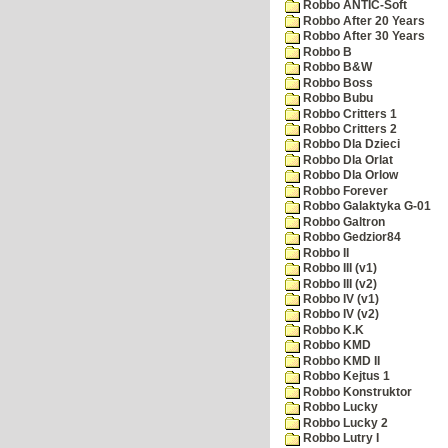
Robbo ANTIC-Soft
Robbo After 20 Years
Robbo After 30 Years
Robbo B
Robbo B&W
Robbo Boss
Robbo Bubu
Robbo Critters 1
Robbo Critters 2
Robbo Dla Dzieci
Robbo Dla Orlat
Robbo Dla Orlow
Robbo Forever
Robbo Galaktyka G-01
Robbo Galtron
Robbo Gedzior84
Robbo II
Robbo III (v1)
Robbo III (v2)
Robbo IV (v1)
Robbo IV (v2)
Robbo K.K
Robbo KMD
Robbo KMD II
Robbo Kejtus 1
Robbo Konstruktor
Robbo Lucky
Robbo Lucky 2
Robbo Lutry I