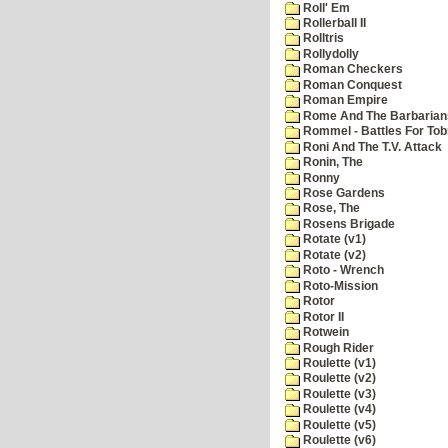
Roll' Em
Rollerball II
Rolltris
Rollydolly
Roman Checkers
Roman Conquest
Roman Empire
Rome And The Barbarian
Rommel - Battles For Tob
Roni And The T.V. Attack
Ronin, The
Ronny
Rose Gardens
Rose, The
Rosens Brigade
Rotate (v1)
Rotate (v2)
Roto - Wrench
Roto-Mission
Rotor
Rotor II
Rotwein
Rough Rider
Roulette (v1)
Roulette (v2)
Roulette (v3)
Roulette (v4)
Roulette (v5)
Roulette (v6)