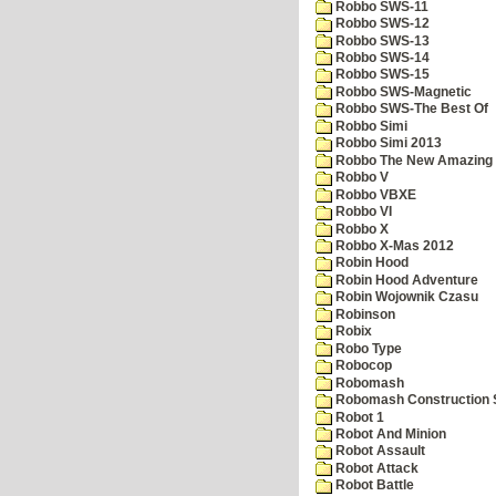
Robbo SWS-11
Robbo SWS-12
Robbo SWS-13
Robbo SWS-14
Robbo SWS-15
Robbo SWS-Magnetic
Robbo SWS-The Best Of
Robbo Simi
Robbo Simi 2013
Robbo The New Amazing A
Robbo V
Robbo VBXE
Robbo VI
Robbo X
Robbo X-Mas 2012
Robin Hood
Robin Hood Adventure
Robin Wojownik Czasu
Robinson
Robix
Robo Type
Robocop
Robomash
Robomash Construction 
Robot 1
Robot And Minion
Robot Assault
Robot Attack
Robot Battle