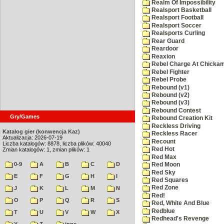
Realm Of Impossibility
Realsport Basketball
Realsport Football
Realsport Soccer
Realsports Curling
Rear Guard
Reardoor
Reaxion
Rebel Charge At Chicka
Rebel Fighter
Rebel Probe
Rebound (v1)
Rebound (v2)
Rebound (v3)
Rebound Contest
Gry/Games
Rebound Creation Kit
Reckless Driving
Katalog gier (konwencja Kaz)
Reckless Racer
Aktualizacja: 2026-07-19
Recount
Liczba katalogów: 8878, liczba plików: 40040
Red Hot
Zmian katalogów: 1, zmian plików: 1
Red Max
0-9
A
B
C
D
Red Moon
Red Sky
E
F
G
H
I
Red Squares
Red Zone
J
K
L
M
N
Red!
O
P
Q
R
S
Red, White And Blue
Redblue
T
U
V
W
X
Redhead's Revenge