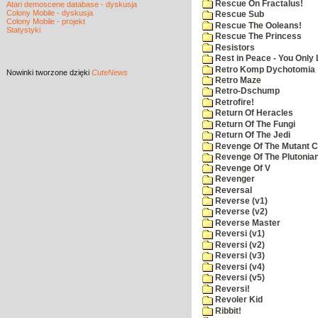
Rescue On Fractalus!
Atari demoscene database - dyskusja
Colony Mobile - dyskusja
Rescue Sub
Colony Mobile - projekt
Rescue The Ooleans!
Statystyki
Rescue The Princess
Resistors
Rest in Peace - You Only
Retro Komp Dychotomia
Nowinki
tworzone dzięki
CuteNews
Retro Maze
Retro-Dschump
Retrofire!
Return Of Heracles
Return Of The Fungi
Return Of The Jedi
Revenge Of The Mutant 
Revenge Of The Plutonian
Revenge Of V
Revenger
Reversal
Reverse (v1)
Reverse (v2)
Reverse Master
Reversi (v1)
Reversi (v2)
Reversi (v3)
Reversi (v4)
Reversi (v5)
Reversi!
Revoler Kid
Ribbit!