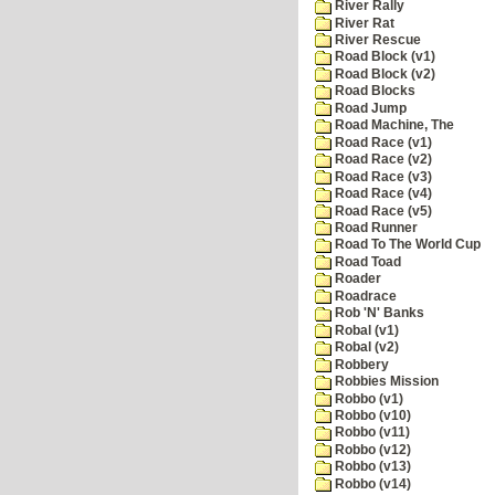
River Rally
River Rat
River Rescue
Road Block (v1)
Road Block (v2)
Road Blocks
Road Jump
Road Machine, The
Road Race (v1)
Road Race (v2)
Road Race (v3)
Road Race (v4)
Road Race (v5)
Road Runner
Road To The World Cup
Road Toad
Roader
Roadrace
Rob 'N' Banks
Robal (v1)
Robal (v2)
Robbery
Robbies Mission
Robbo (v1)
Robbo (v10)
Robbo (v11)
Robbo (v12)
Robbo (v13)
Robbo (v14)