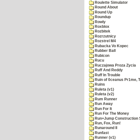
Roulette Simulator
Round About
Round Up
Roundup
Rowly
Roxblox
Rozbitek
Rozrzutnicy
Rozstrel M4
Rubacka Vo Kopec
Rubber Ball
Rubicon
Rucu
Ruczajowa Proza Zycia
Ruff And Reddy
Ruff In Trouble
Ruin of 0ceanus Pr1me, 
Ruins
Ruleta (v1)
Ruleta (v2)
Rum Runner
Run Away
Run For It
Run For The Money
Run+Jump Construction S
Run, Fox, Run!
Runaround II
Runfast
Runner (v1)