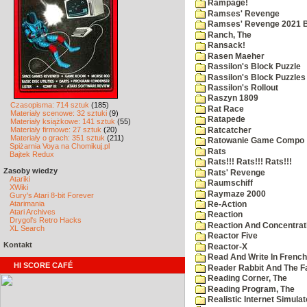
Rampage!
Ramses' Revenge
Ramses' Revenge 2021 
Ranch, The
Ransack!
Rasen Maeher
Rassilon's Block Puzzle
Rassilon's Block Puzzles
Rassilon's Rollout
Raszyn 1809
Czasopisma: 714 sztuk
(185)
Rat Race
Materiały scenowe: 32 sztuki
(9)
Ratapede
Materiały książkowe: 141 sztuk
(55)
Materiały firmowe: 27 sztuk
(20)
Ratcatcher
Materiały o grach: 351 sztuk
(211)
Ratowanie Game Compo
Spiżarnia Voya na Chomikuj.pl
Rats
Bajtek Redux
Rats!!! Rats!!! Rats!!!
Zasoby wiedzy
Rats' Revenge
Atariki
Raumschiff
XWiki
Raymaze 2000
Gury's Atari 8-bit Forever
Atarimania
Re-Action
Atari Archives
Reaction
Drygol's Retro Hacks
Reaction And Concentrati
XL Search
Reactor Five
Kontakt
Reactor-X
Read And Write In French
HI SCORE CAFÉ
Reader Rabbit And The F
Reading Corner, The
Reading Program, The
Realistic Internet Simulat