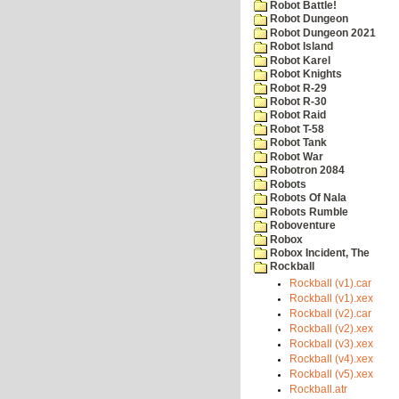
Robot Battle!
Robot Dungeon
Robot Dungeon 2021
Robot Island
Robot Karel
Robot Knights
Robot R-29
Robot R-30
Robot Raid
Robot T-58
Robot Tank
Robot War
Robotron 2084
Robots
Robots Of Nala
Robots Rumble
Roboventure
Robox
Robox Incident, The
Rockball
Rockball (v1).car
Rockball (v1).xex
Rockball (v2).car
Rockball (v2).xex
Rockball (v3).xex
Rockball (v4).xex
Rockball (v5).xex
Rockball.atr