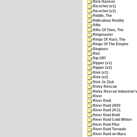
Rick Hanson
Ricochet (v1)
Ricochet (v2)
Riddle, The
Ridiculous Reality
Rifle
Rifts Of Time, The
Ringmaster
Rings Of Atari, The
Rings Of The Empire
Ringtoss
Riot
Rip Off!
Ripper (v1)
Ripper (v2)
Risk (v1)
Risk (v2)
Risk Je Zisk
Risky Rescue
Risky Rescue Industrial 
River
River Raid
River Raid 2600
River Raid 2K11
River Raid Bold
River Raid Cold Winter
River Raid Plus
River Raid Tornado
River Raid on Mars