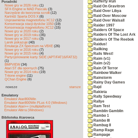
Rafferty Run
Poradniki
Nowe gry w 2026 roku
(1)
Raid On Gravitron
SFX-Engine w MAD Pascalu
(3)
Raid Over Libya
Narzędzie do tworzenia scrolli
(12)
Raid Over Moscow
Kartridż Sparta DOS X
(6)
Usprawnienia magnetofonu XC12
(12)
Raid Over Walsall
Konserwacja stacji dysków 1050
(19)
Raider 1997
Konserwacja magnetofonu XC12
(15)
Raiders Of Space
Nowe gry w 2020 roku
(2)
Raiders Of The Lost Ark
Nowe gry w 2019 roku
(35)
Nowe gry w 2017 roku
(3)
Raiders Of The Reebok
Larek pokazuje
(40)
Raidus!
Emulacja ZX Spectrum na VBXE
(26)
Railking
Nowe gry w 2016 roku
(7)
Nowe gry w 2015 roku
(4)
Rails West!
Partycjonowanie karty SIDE (APT/FAT16/FAT32)
Raim (v1)
(1)
Raim (v2)
BMPVIEW
(34)
Rain Of Terror
Atari ST dla opornych
(75)
Nowe gry w 2014 roku
(19)
Rainbow Walker
Tritone engine
(11)
Rainstorm
QChan Engine
(6)
Rainy Day Games
nowsze
starsze
Rajd
Rakieta
Emulatory
Rally Speedway
Emulator Atari800Win
Rallye
Emulator Atari800Win PLus 4.0 (Windows)
Ram Test
Emulator Atari++ (multiplatform)
Emulator Altirra (Windows)
Ramblin Gamblin
Rambo 1
Biblioteka Atarowca
Rambo III
Rambug II
Ramp Rage
Rampage