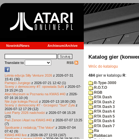
Nowinki/News
Archiwum/Archive
Katalog gier (konwe
Translate to
RSS
Wróc do katalogu
484
gier w katalogu
R
:
Letnia edycja Silly Venture 2026
z 2026-07-31
15:41 (36)
R-Type-3000
Pamięci Jurgiego
z 2026-07-21 12:42 (1)
Sceny z demosceny #7: opowiada SuN
z 2026-07-
R.O.T.O
19 15:24 (2)
RGB
Atari Muzeum w Poznaniu na KWAS #40
z 2026-
RTA Dash
07-16 16:10 (4)
Nie żyje kolega Pecuś
z 2026-07-13 18:00 (30)
RTA Dash 2
Sceny z demosceny #7 - Grzegorz "Sun" Żyła
z
RTA Dash 3
2026-07-12 17:29 (12)
RTA Dash 4
Lost Party 2026 nadchodzi
z 2026-07-08 15:28
RTA Dash 5
(23)
Pan Zenon i Atari na KWAS #40
z 2026-07-07 13:25
RTA Dash 6
(7)
RTA Dash 7
Spotkanie z redakcją "The Voice"
z 2026-07-04
Ra
07:42 (9)
KWAS #40 live
z 2026-06-27 12:53 (167)
Rabbacan
Spotkanie z grupą USSR
z 2026-06-26 19:36 (11)