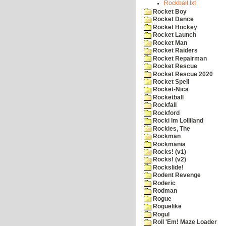
Rockball.txt
Rocket Boy
Rocket Dance
Rocket Hockey
Rocket Launch
Rocket Man
Rocket Raiders
Rocket Repairman
Rocket Rescue
Rocket Rescue 2020
Rocket Spell
Rocket-Nica
Rocketball
Rockfall
Rockford
Rocki Im Lolliland
Rockies, The
Rockman
Rockmania
Rocks! (v1)
Rocks! (v2)
Rockslide!
Rodent Revenge
Roderic
Rodman
Rogue
Roguelike
Rogul
Roll 'Em! Maze Loader