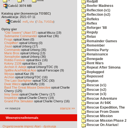
Y
Z
inne
Redpill
Całość 3074 MB
Reefer Madness
Reflection (v1)
Katalog gier (konwencja TOSEC)
Reflection (v2)
Aktualizacja: 2021-07-11
Refleks
Całość
,
md5
sha
(
7-Zip
,
TUGZip
)
Reflex
Reforger '88
Opisy gier
Reguly
"Old Towers" (Atari ST)
opisał Misza (19)
Submarine Commander
opisał Kaz (36)
Relax
Frogs
opisał Xeen (0)
Remainder Games
Choplifter!
opisał Urborg (0)
Remember
Joust
opisał Urborg (17)
Commando
opisał Urborg (35)
Remiza Party
Mario Bros
opisał Urborg (13)
Renaissance
Xenophobe
opisał Urborg (36)
Renegade
Robbo Forever
opisał tbxx (16)
Rent Wars
Kolony 2106
opisał tbxx (3)
Archon II: Adept
opisał Urborg/TDC (9)
Repeat After Simona
Spitfire Ace/Hellcat Ace
opisał Farscape (9)
Replugged
Wyspa
opisał Kaz (9)
Repossed
Archon
opisał Urborg/TDC (16)
The Last Starfighter
opisał TDC (30)
Repton
Dwie Wieże
opisał Muffy (19)
Rescue (v1)
Basil The Great Mouse Detective
opisał Charlie
Rescue (v2)
Cherry (125)
Rescue (v3)
Inny Świat
opisał Charlie Cherry (17)
Inspektor
opisał Charlie Cherry (19)
Rescue Adventure
Grand Prix Simulator
opisał Charlie Cherry (16)
Rescue At 94K
Rescue Expedition, The
«« nowsze
starsze »»
Rescue From Doom
Rescue Mission
Wewnętrzne/Internals
Rescue Mission Phase 2
Rescue On Atarius!
Organizowanie imprez Atari - dyskusja