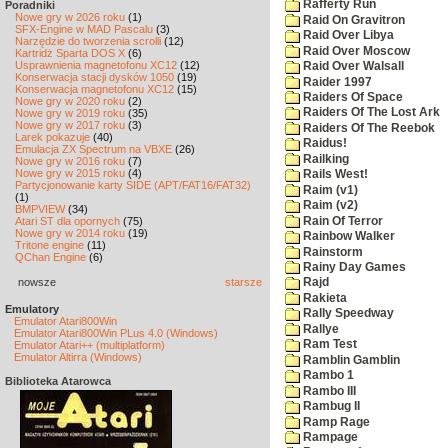
Rafferty Run
Poradniki
Nowe gry w 2026 roku
(1)
Raid On Gravitron
SFX-Engine w MAD Pascalu
(3)
Raid Over Libya
Narzędzie do tworzenia scrolli
(12)
Raid Over Moscow
Kartridż Sparta DOS X
(6)
Usprawnienia magnetofonu XC12
(12)
Raid Over Walsall
Konserwacja stacji dysków 1050
(19)
Raider 1997
Konserwacja magnetofonu XC12
(15)
Raiders Of Space
Nowe gry w 2020 roku
(2)
Raiders Of The Lost Ark
Nowe gry w 2019 roku
(35)
Nowe gry w 2017 roku
(3)
Raiders Of The Reebok
Larek pokazuje
(40)
Raidus!
Emulacja ZX Spectrum na VBXE
(26)
Railking
Nowe gry w 2016 roku
(7)
Nowe gry w 2015 roku
(4)
Rails West!
Partycjonowanie karty SIDE (APT/FAT16/FAT32)
Raim (v1)
(1)
Raim (v2)
BMPVIEW
(34)
Rain Of Terror
Atari ST dla opornych
(75)
Nowe gry w 2014 roku
(19)
Rainbow Walker
Tritone engine
(11)
Rainstorm
QChan Engine
(6)
Rainy Day Games
nowsze
starsze
Rajd
Rakieta
Emulatory
Rally Speedway
Emulator Atari800Win
Rallye
Emulator Atari800Win PLus 4.0 (Windows)
Ram Test
Emulator Atari++ (multiplatform)
Emulator Altirra (Windows)
Ramblin Gamblin
Rambo 1
Biblioteka Atarowca
Rambo III
Rambug II
Ramp Rage
Rampage