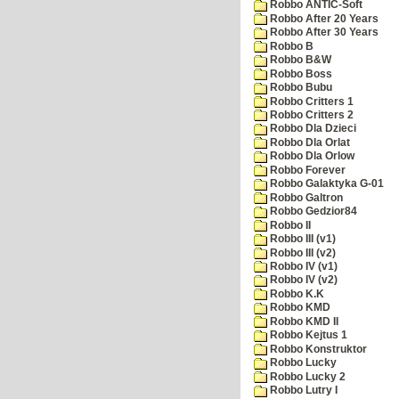
Robbo ANTIC-Soft
Robbo After 20 Years
Robbo After 30 Years
Robbo B
Robbo B&W
Robbo Boss
Robbo Bubu
Robbo Critters 1
Robbo Critters 2
Robbo Dla Dzieci
Robbo Dla Orlat
Robbo Dla Orlow
Robbo Forever
Robbo Galaktyka G-01
Robbo Galtron
Robbo Gedzior84
Robbo II
Robbo III (v1)
Robbo III (v2)
Robbo IV (v1)
Robbo IV (v2)
Robbo K.K
Robbo KMD
Robbo KMD II
Robbo Kejtus 1
Robbo Konstruktor
Robbo Lucky
Robbo Lucky 2
Robbo Lutry I