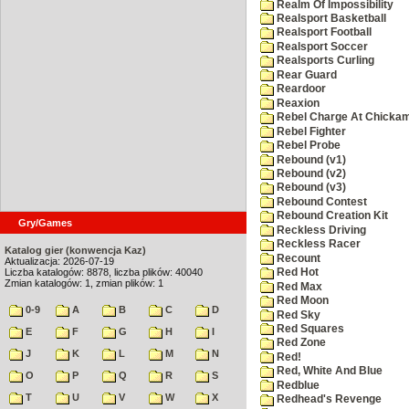
Realm Of Impossibility
Realsport Basketball
Realsport Football
Realsport Soccer
Realsports Curling
Rear Guard
Reardoor
Reaxion
Rebel Charge At Chicka
Rebel Fighter
Rebel Probe
Rebound (v1)
Rebound (v2)
Rebound (v3)
Rebound Contest
Rebound Creation Kit
Gry/Games
Reckless Driving
Reckless Racer
Katalog gier (konwencja Kaz)
Recount
Aktualizacja: 2026-07-19
Liczba katalogów: 8878, liczba plików: 40040
Red Hot
Zmian katalogów: 1, zmian plików: 1
Red Max
Red Moon
0-9
A
B
C
D
Red Sky
Red Squares
E
F
G
H
I
Red Zone
J
K
L
M
N
Red!
Red, White And Blue
O
P
Q
R
S
Redblue
T
U
V
W
X
Redhead's Revenge