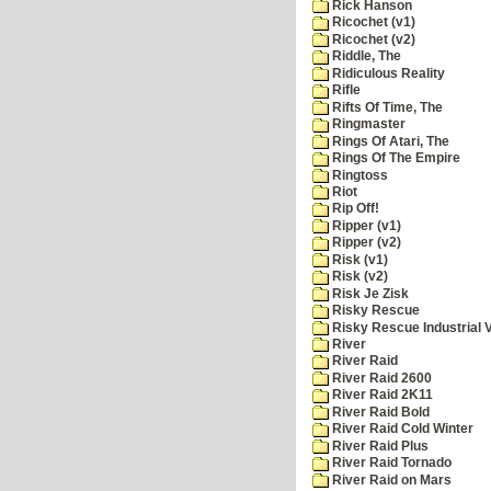
Rick Hanson
Ricochet (v1)
Ricochet (v2)
Riddle, The
Ridiculous Reality
Rifle
Rifts Of Time, The
Ringmaster
Rings Of Atari, The
Rings Of The Empire
Ringtoss
Riot
Rip Off!
Ripper (v1)
Ripper (v2)
Risk (v1)
Risk (v2)
Risk Je Zisk
Risky Rescue
Risky Rescue Industrial 
River
River Raid
River Raid 2600
River Raid 2K11
River Raid Bold
River Raid Cold Winter
River Raid Plus
River Raid Tornado
River Raid on Mars