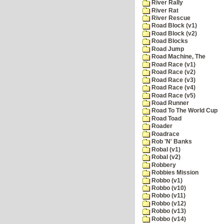
River Rally
River Rat
River Rescue
Road Block (v1)
Road Block (v2)
Road Blocks
Road Jump
Road Machine, The
Road Race (v1)
Road Race (v2)
Road Race (v3)
Road Race (v4)
Road Race (v5)
Road Runner
Road To The World Cup
Road Toad
Roader
Roadrace
Rob 'N' Banks
Robal (v1)
Robal (v2)
Robbery
Robbies Mission
Robbo (v1)
Robbo (v10)
Robbo (v11)
Robbo (v12)
Robbo (v13)
Robbo (v14)