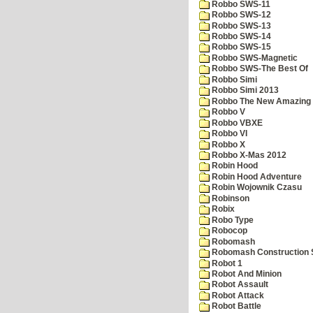
Robbo SWS-11
Robbo SWS-12
Robbo SWS-13
Robbo SWS-14
Robbo SWS-15
Robbo SWS-Magnetic
Robbo SWS-The Best Of
Robbo Simi
Robbo Simi 2013
Robbo The New Amazing A
Robbo V
Robbo VBXE
Robbo VI
Robbo X
Robbo X-Mas 2012
Robin Hood
Robin Hood Adventure
Robin Wojownik Czasu
Robinson
Robix
Robo Type
Robocop
Robomash
Robomash Construction 
Robot 1
Robot And Minion
Robot Assault
Robot Attack
Robot Battle