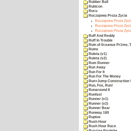
Rubber Ball
Rubicon
Rucu
Ruczajowa Proza Zycia
Ruczajowa Proza Zycia
Ruczajowa Proza Zycia
Ruczajowa Proza Zyci
Ruff And Reddy
Ruff In Trouble
Ruin of 0ceanus Pr1me, 
Ruins
Ruleta (v1)
Ruleta (v2)
Rum Runner
Run Away
Run For It
Run For The Money
Run+Jump Construction S
Run, Fox, Run!
Runaround II
Runfast
Runner (v1)
Runner (v2)
Runner Bear
Runway 180
Ruptus
Rush Hour
Rush Hour Race
Russian Roulette