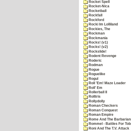
Rocket Spell
Rocket-Nica
Rocketball
Rockfall
Rockford
Rocki Im Lolliland
Rockies, The
Rockman
Rockmania
Rocks! (v1)
Rocks! (v2)
Rockslide!
Rodent Revenge
Roderic
Rodman
Rogue
Roguelike
Rogul
Roll 'Em! Maze Loader
Roll' Em
Rollerball II
Rolltris
Rollydolly
Roman Checkers
Roman Conquest
Roman Empire
Rome And The Barbarian
Rommel - Battles For Tob
Roni And The T.V. Attack