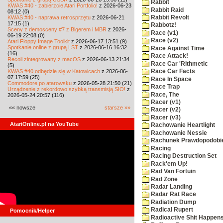
Rabbit
KWAS #40 - zabierzcie Atari Portfolio!
z 2026-06-23
Rabbit Raid
08:12 (0)
KWAS #40 - naprawa retrosprzętu
z 2026-06-21
Rabbit Revolt
17:15 (1)
Rabbotz!
Sceny z demosceny #7 z Bigerem i MBR
z 2026-
Race (v1)
06-19 22:08 (0)
Race (v2)
Atari Floppy Image Toolkit
z 2026-06-17 13:51 (9)
Spotkanie online z grupą LST
z 2026-06-16 16:32
Race Against Time
(16)
Race Attack!
Recoil zintegrowany z macOS
z 2026-06-13 21:34
Race Car 'Rithmetic
(5)
KWAS #40 odbędzie się w Katowicach
z 2026-06-
Race Car Facts
07 17:59 (25)
Race In Space
Commodore po atarowsku
z 2026-05-28 21:50 (21)
Race Trap
Urządzenie z rekordowo szybką transmisją SIO!
z
Race, The
2026-05-24 20:57 (116)
Racer (v1)
«« nowsze
starsze »»
Racer (v2)
Racer (v3)
AtariOnline.pl na YouTube
Rachowanie Heartlight
Rachowanie Nessie
Rachunek Prawdopodobi
Racing
Racing Destruction Set
Rack'em Up!
Rad Van Fortuin
Rad Zone
Radar Landing
Radar Rat Race
Radiation Dump
Radical Rupert
Pomocnik/Helper
Radioactive Shit Happens