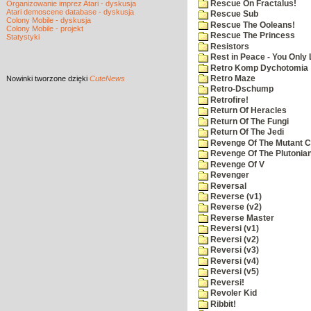
Rescue On Fractalus!
Organizowanie imprez Atari - dyskusja
Atari demoscene database - dyskusja
Rescue Sub
Colony Mobile - dyskusja
Rescue The Ooleans!
Colony Mobile - projekt
Rescue The Princess
Statystyki
Resistors
Rest in Peace - You Only
Retro Komp Dychotomia
Nowinki
tworzone dzięki
CuteNews
Retro Maze
Retro-Dschump
Retrofire!
Return Of Heracles
Return Of The Fungi
Return Of The Jedi
Revenge Of The Mutant 
Revenge Of The Plutonian
Revenge Of V
Revenger
Reversal
Reverse (v1)
Reverse (v2)
Reverse Master
Reversi (v1)
Reversi (v2)
Reversi (v3)
Reversi (v4)
Reversi (v5)
Reversi!
Revoler Kid
Ribbit!