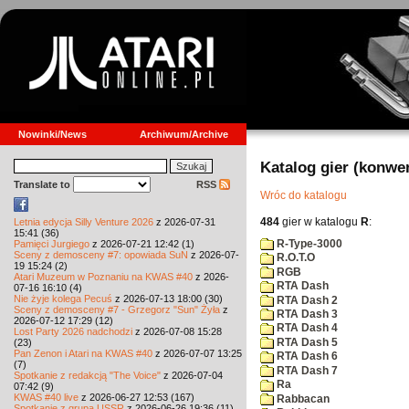
Nowinki/News
Archiwum/Archive
Katalog gier (konwe
Translate to
RSS
Wróc do katalogu
484
gier w katalogu
R
:
Letnia edycja Silly Venture 2026
z 2026-07-31
15:41 (36)
R-Type-3000
Pamięci Jurgiego
z 2026-07-21 12:42 (1)
Sceny z demosceny #7: opowiada SuN
z 2026-07-
R.O.T.O
19 15:24 (2)
RGB
Atari Muzeum w Poznaniu na KWAS #40
z 2026-
RTA Dash
07-16 16:10 (4)
Nie żyje kolega Pecuś
z 2026-07-13 18:00 (30)
RTA Dash 2
Sceny z demosceny #7 - Grzegorz "Sun" Żyła
z
RTA Dash 3
2026-07-12 17:29 (12)
RTA Dash 4
Lost Party 2026 nadchodzi
z 2026-07-08 15:28
RTA Dash 5
(23)
Pan Zenon i Atari na KWAS #40
z 2026-07-07 13:25
RTA Dash 6
(7)
RTA Dash 7
Spotkanie z redakcją "The Voice"
z 2026-07-04
Ra
07:42 (9)
KWAS #40 live
z 2026-06-27 12:53 (167)
Rabbacan
Spotkanie z grupą USSR
z 2026-06-26 19:36 (11)