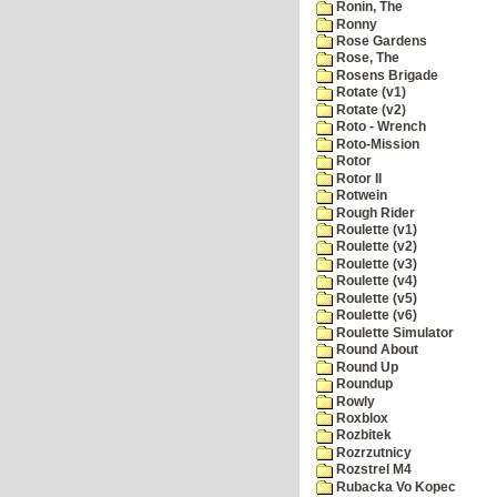
Ronin, The
Ronny
Rose Gardens
Rose, The
Rosens Brigade
Rotate (v1)
Rotate (v2)
Roto - Wrench
Roto-Mission
Rotor
Rotor II
Rotwein
Rough Rider
Roulette (v1)
Roulette (v2)
Roulette (v3)
Roulette (v4)
Roulette (v5)
Roulette (v6)
Roulette Simulator
Round About
Round Up
Roundup
Rowly
Roxblox
Rozbitek
Rozrzutnicy
Rozstrel M4
Rubacka Vo Kopec