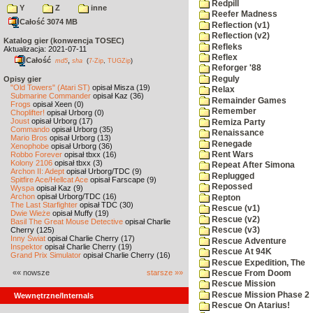
Redpill
Y
Z
inne
Reefer Madness
Całość 3074 MB
Reflection (v1)
Reflection (v2)
Katalog gier (konwencja TOSEC)
Refleks
Aktualizacja: 2021-07-11
Reflex
Całość
,
md5
sha
(
7-Zip
,
TUGZip
)
Reforger '88
Reguly
Opisy gier
"Old Towers" (Atari ST)
opisał Misza (19)
Relax
Submarine Commander
opisał Kaz (36)
Remainder Games
Frogs
opisał Xeen (0)
Remember
Choplifter!
opisał Urborg (0)
Joust
opisał Urborg (17)
Remiza Party
Commando
opisał Urborg (35)
Renaissance
Mario Bros
opisał Urborg (13)
Renegade
Xenophobe
opisał Urborg (36)
Robbo Forever
opisał tbxx (16)
Rent Wars
Kolony 2106
opisał tbxx (3)
Repeat After Simona
Archon II: Adept
opisał Urborg/TDC (9)
Replugged
Spitfire Ace/Hellcat Ace
opisał Farscape (9)
Repossed
Wyspa
opisał Kaz (9)
Archon
opisał Urborg/TDC (16)
Repton
The Last Starfighter
opisał TDC (30)
Rescue (v1)
Dwie Wieże
opisał Muffy (19)
Rescue (v2)
Basil The Great Mouse Detective
opisał Charlie
Cherry (125)
Rescue (v3)
Inny Świat
opisał Charlie Cherry (17)
Rescue Adventure
Inspektor
opisał Charlie Cherry (19)
Rescue At 94K
Grand Prix Simulator
opisał Charlie Cherry (16)
Rescue Expedition, The
«« nowsze
starsze »»
Rescue From Doom
Rescue Mission
Rescue Mission Phase 2
Wewnętrzne/Internals
Rescue On Atarius!