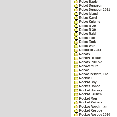
Robot Battle!
Robot Dungeon
Robot Dungeon 2021
Robot Island
Robot Karel
Robot Knights
Robot R-29
Robot R-30
Robot Raid
Robot T-58
Robot Tank
Robot War
Robotron 2084
Robots
Robots Of Nala
Robots Rumble
Roboventure
Robox
Robox Incident, The
Rockball
Rocket Boy
Rocket Dance
Rocket Hockey
Rocket Launch
Rocket Man
Rocket Raiders
Rocket Repairman
Rocket Rescue
Rocket Rescue 2020