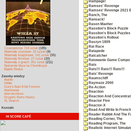
Rampage!
Ramses' Revenge
Ramses' Revenge 2021 
Ranch, The
Ransack!
Rasen Maeher
Rassilon's Block Puzzle
Rassilon's Block Puzzles
Rassilon's Rollout
Raszyn 1809
Rat Race
Czasopisma: 714 sztuk
(185)
Ratapede
Materiały scenowe: 32 sztuki
(9)
Materiały książkowe: 141 sztuk
(55)
Ratcatcher
Materiały firmowe: 27 sztuk
(20)
Ratowanie Game Compo
Materiały o grach: 351 sztuk
(211)
Rats
Spiżarnia Voya na Chomikuj.pl
Bajtek Redux
Rats!!! Rats!!! Rats!!!
Rats' Revenge
Zasoby wiedzy
Raumschiff
Atariki
Raymaze 2000
XWiki
Gury's Atari 8-bit Forever
Re-Action
Atarimania
Reaction
Atari Archives
Reaction And Concentrati
Drygol's Retro Hacks
XL Search
Reactor Five
Reactor-X
Kontakt
Read And Write In French
Reader Rabbit And The F
HI SCORE CAFÉ
Reading Corner, The
Reading Program, The
Realistic Internet Simulat