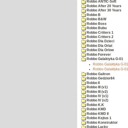
Robbo ANTIC-Soft
Robbo After 20 Years
Robbo After 30 Years
Robbo B
Robbo B&W
Robbo Boss
Robbo Bubu
Robbo Critters 1
Robbo Critters 2
Robbo Dla Dzieci
Robbo Dla Orlat
Robbo Dla Orlow
Robbo Forever
Robbo Galaktyka G-01
Robbo Galaktyka G-01
Robbo Galaktyka G-01
Robbo Galtron
Robbo Gedzior84
Robbo II
Robbo III (v1)
Robbo III (v2)
Robbo IV (v1)
Robbo IV (v2)
Robbo K.K
Robbo KMD
Robbo KMD II
Robbo Kejtus 1
Robbo Konstruktor
Robbo Lucky