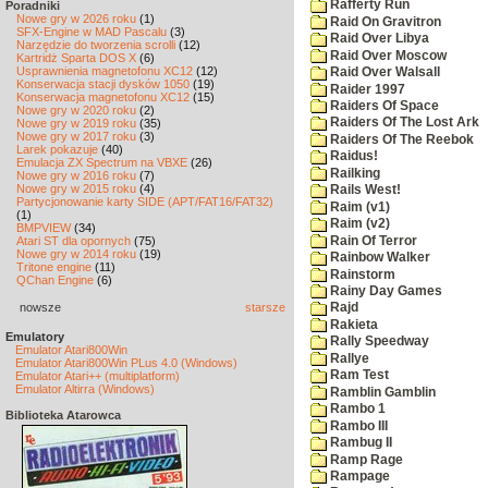
Rafferty Run
Poradniki
Nowe gry w 2026 roku
(1)
Raid On Gravitron
SFX-Engine w MAD Pascalu
(3)
Raid Over Libya
Narzędzie do tworzenia scrolli
(12)
Raid Over Moscow
Kartridż Sparta DOS X
(6)
Usprawnienia magnetofonu XC12
(12)
Raid Over Walsall
Konserwacja stacji dysków 1050
(19)
Raider 1997
Konserwacja magnetofonu XC12
(15)
Raiders Of Space
Nowe gry w 2020 roku
(2)
Raiders Of The Lost Ark
Nowe gry w 2019 roku
(35)
Nowe gry w 2017 roku
(3)
Raiders Of The Reebok
Larek pokazuje
(40)
Raidus!
Emulacja ZX Spectrum na VBXE
(26)
Railking
Nowe gry w 2016 roku
(7)
Nowe gry w 2015 roku
(4)
Rails West!
Partycjonowanie karty SIDE (APT/FAT16/FAT32)
Raim (v1)
(1)
Raim (v2)
BMPVIEW
(34)
Rain Of Terror
Atari ST dla opornych
(75)
Nowe gry w 2014 roku
(19)
Rainbow Walker
Tritone engine
(11)
Rainstorm
QChan Engine
(6)
Rainy Day Games
nowsze
starsze
Rajd
Rakieta
Emulatory
Rally Speedway
Emulator Atari800Win
Rallye
Emulator Atari800Win PLus 4.0 (Windows)
Ram Test
Emulator Atari++ (multiplatform)
Emulator Altirra (Windows)
Ramblin Gamblin
Rambo 1
Biblioteka Atarowca
Rambo III
Rambug II
Ramp Rage
Rampage