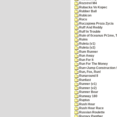
Rozstrel M4
Rubacka Vo Kopec
Rubber Ball
Rubicon
Rucu
Ruczajowa Proza Zycia
Ruff And Reddy
Ruff In Trouble
Ruin of 0ceanus Pr1me, 
Ruins
Ruleta (v1)
Ruleta (v2)
Rum Runner
Run Away
Run For It
Run For The Money
Run+Jump Construction S
Run, Fox, Run!
Runaround II
Runfast
Runner (v1)
Runner (v2)
Runner Bear
Runway 180
Ruptus
Rush Hour
Rush Hour Race
Russian Roulette
Ruzovy Panther