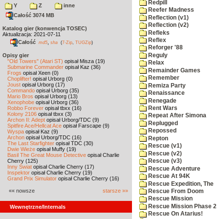
Redpill
Y
Z
inne
Reefer Madness
Całość 3074 MB
Reflection (v1)
Reflection (v2)
Katalog gier (konwencja TOSEC)
Refleks
Aktualizacja: 2021-07-11
Reflex
Całość
,
md5
sha
(
7-Zip
,
TUGZip
)
Reforger '88
Reguly
Opisy gier
"Old Towers" (Atari ST)
opisał Misza (19)
Relax
Submarine Commander
opisał Kaz (36)
Remainder Games
Frogs
opisał Xeen (0)
Remember
Choplifter!
opisał Urborg (0)
Joust
opisał Urborg (17)
Remiza Party
Commando
opisał Urborg (35)
Renaissance
Mario Bros
opisał Urborg (13)
Renegade
Xenophobe
opisał Urborg (36)
Robbo Forever
opisał tbxx (16)
Rent Wars
Kolony 2106
opisał tbxx (3)
Repeat After Simona
Archon II: Adept
opisał Urborg/TDC (9)
Replugged
Spitfire Ace/Hellcat Ace
opisał Farscape (9)
Repossed
Wyspa
opisał Kaz (9)
Archon
opisał Urborg/TDC (16)
Repton
The Last Starfighter
opisał TDC (30)
Rescue (v1)
Dwie Wieże
opisał Muffy (19)
Rescue (v2)
Basil The Great Mouse Detective
opisał Charlie
Cherry (125)
Rescue (v3)
Inny Świat
opisał Charlie Cherry (17)
Rescue Adventure
Inspektor
opisał Charlie Cherry (19)
Rescue At 94K
Grand Prix Simulator
opisał Charlie Cherry (16)
Rescue Expedition, The
«« nowsze
starsze »»
Rescue From Doom
Rescue Mission
Rescue Mission Phase 2
Wewnętrzne/Internals
Rescue On Atarius!