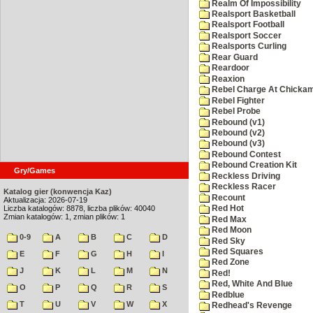
Realm Of Impossibility
Realsport Basketball
Realsport Football
Realsport Soccer
Realsports Curling
Rear Guard
Reardoor
Reaxion
Rebel Charge At Chicka
Rebel Fighter
Rebel Probe
Rebound (v1)
Rebound (v2)
Rebound (v3)
Rebound Contest
Rebound Creation Kit
Gry/Games
Reckless Driving
Reckless Racer
Katalog gier (konwencja Kaz)
Recount
Aktualizacja: 2026-07-19
Liczba katalogów: 8878, liczba plików: 40040
Red Hot
Zmian katalogów: 1, zmian plików: 1
Red Max
Red Moon
0-9
A
B
C
D
Red Sky
Red Squares
E
F
G
H
I
Red Zone
J
K
L
M
N
Red!
Red, White And Blue
O
P
Q
R
S
Redblue
T
U
V
W
X
Redhead's Revenge