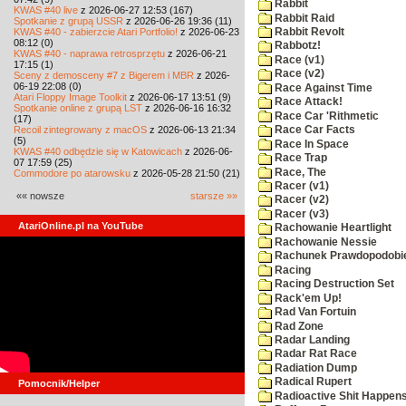
Rabbit
KWAS #40 live
z 2026-06-27 12:53 (167)
Rabbit Raid
Spotkanie z grupą USSR
z 2026-06-26 19:36 (11)
KWAS #40 - zabierzcie Atari Portfolio!
z 2026-06-23
Rabbit Revolt
08:12 (0)
Rabbotz!
KWAS #40 - naprawa retrosprzętu
z 2026-06-21
Race (v1)
17:15 (1)
Race (v2)
Sceny z demosceny #7 z Bigerem i MBR
z 2026-
06-19 22:08 (0)
Race Against Time
Atari Floppy Image Toolkit
z 2026-06-17 13:51 (9)
Race Attack!
Spotkanie online z grupą LST
z 2026-06-16 16:32
Race Car 'Rithmetic
(17)
Recoil zintegrowany z macOS
z 2026-06-13 21:34
Race Car Facts
(5)
Race In Space
KWAS #40 odbędzie się w Katowicach
z 2026-06-
Race Trap
07 17:59 (25)
Race, The
Commodore po atarowsku
z 2026-05-28 21:50 (21)
Racer (v1)
«« nowsze
starsze »»
Racer (v2)
Racer (v3)
AtariOnline.pl na YouTube
Rachowanie Heartlight
Rachowanie Nessie
Rachunek Prawdopodobi
Racing
Racing Destruction Set
Rack'em Up!
Rad Van Fortuin
Rad Zone
Radar Landing
Radar Rat Race
Radiation Dump
Radical Rupert
Pomocnik/Helper
Radioactive Shit Happens