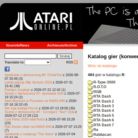
Nowinki/News
Archiwum/Archive
Katalog gier (konwe
Translate to
RSS
Wróc do katalogu
484
gier w katalogu
R
:
Spotkanie z demosceną #9: STeel/Tori
z 2026-08-
07 20:49 (3)
R-Type-3000
Letnia edycja Silly Venture 2026
z 2026-07-31
15:41 (38)
R.O.T.O
Pamięci Jurgiego
z 2026-07-21 12:42 (1)
RGB
Sceny z demosceny #7: opowiada SuN
z 2026-07-
RTA Dash
19 15:24 (2)
Atari Muzeum w Poznaniu na KWAS #40
z 2026-
RTA Dash 2
07-16 16:10 (4)
RTA Dash 3
Nie żyje kolega Pecuś
z 2026-07-13 18:00 (30)
RTA Dash 4
Sceny z demosceny #7 - Grzegorz "Sun" Żyła
z
RTA Dash 5
2026-07-12 17:29 (12)
Lost Party 2026 nadchodzi
z 2026-07-08 15:28
RTA Dash 6
(23)
RTA Dash 7
Pan Zenon i Atari na KWAS #40
z 2026-07-07 13:25
Ra
(7)
Spotkanie z redakcją "The Voice"
z 2026-07-04
Rabbacan
07:42 (9)