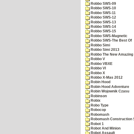
Robbo SWS-09
Robbo SWS-10
Robbo SWS-11
Robbo SWS-12
Robbo SWS-13
Robbo SWS-14
Robbo SWS-15
Robbo SWS-Magnetic
Robbo SWS-The Best Of
Robbo Simi
Robbo Simi 2013
Robbo The New Amazing A
Robbo V
Robbo VBXE
Robbo VI
Robbo X
Robbo X-Mas 2012
Robin Hood
Robin Hood Adventure
Robin Wojownik Czasu
Robinson
Robix
Robo Type
Robocop
Robomash
Robomash Construction 
Robot 1
Robot And Minion
Robot Assault