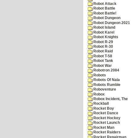
Robot Attack
Robot Battle
Robot Battle!
Robot Dungeon
Robot Dungeon 2021
Robot Island
Robot Karel
Robot Knights
Robot R-29
Robot R-30
Robot Raid
Robot T-58
Robot Tank
Robot War
Robotron 2084
Robots
Robots Of Nala
Robots Rumble
Roboventure
Robox
Robox Incident, The
Rockball
Rocket Boy
Rocket Dance
Rocket Hockey
Rocket Launch
Rocket Man
Rocket Raiders
Rocket Repairman