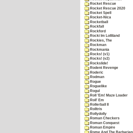
Rocket Rescue
Rocket Rescue 2020
Rocket Spell
Rocket-Nica
Rocketball
Rockfall
Rockford
Rocki Im Lolliland
Rockies, The
Rockman
Rockmania
Rocks! (v1)
Rocks! (v2)
Rockslide!
Rodent Revenge
Roderic
Rodman
Rogue
Roguelike
Rogul
Roll 'Em! Maze Loader
Roll' Em
Rollerball II
Rolltris
Rollydolly
Roman Checkers
Roman Conquest
Roman Empire
Rome And The Barbarian