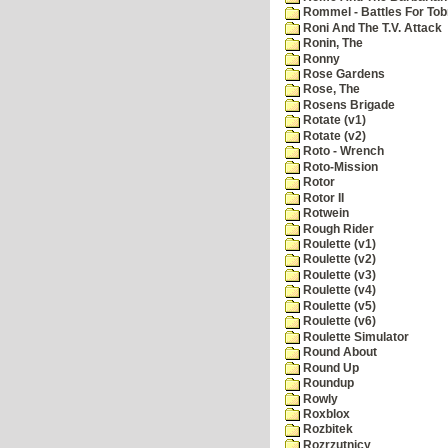
Rommel - Battles For Tob
Roni And The T.V. Attack
Ronin, The
Ronny
Rose Gardens
Rose, The
Rosens Brigade
Rotate (v1)
Rotate (v2)
Roto - Wrench
Roto-Mission
Rotor
Rotor II
Rotwein
Rough Rider
Roulette (v1)
Roulette (v2)
Roulette (v3)
Roulette (v4)
Roulette (v5)
Roulette (v6)
Roulette Simulator
Round About
Round Up
Roundup
Rowly
Roxblox
Rozbitek
Rozrzutnicy