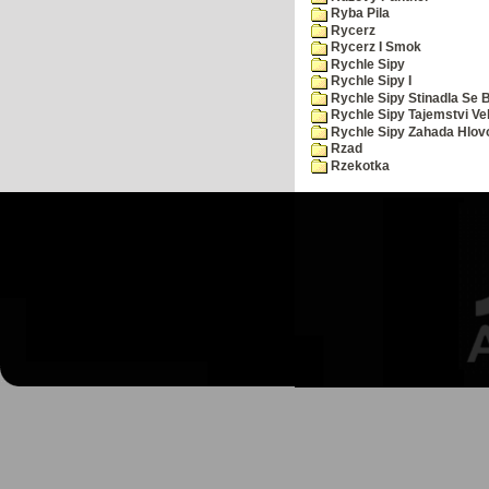
Ryba Pila
Rycerz
Rycerz I Smok
Rychle Sipy
Rychle Sipy I
Rychle Sipy Stinadla Se 
Rychle Sipy Tajemstvi Ve
Rychle Sipy Zahada Hlov
Rzad
Rzekotka