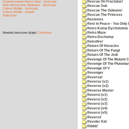
Rescue On Fractalus!
Organizowanie imprez Atari - dyskusja
Atari demoscene database - dyskusja
Rescue Sub
Colony Mobile - dyskusja
Rescue The Ooleans!
Colony Mobile - projekt
Rescue The Princess
Statystyki
Resistors
Rest in Peace - You Only
Retro Komp Dychotomia
Nowinki
tworzone dzięki
CuteNews
Retro Maze
Retro-Dschump
Retrofire!
Return Of Heracles
Return Of The Fungi
Return Of The Jedi
Revenge Of The Mutant 
Revenge Of The Plutonian
Revenge Of V
Revenger
Reversal
Reverse (v1)
Reverse (v2)
Reverse Master
Reversi (v1)
Reversi (v2)
Reversi (v3)
Reversi (v4)
Reversi (v5)
Reversi!
Revoler Kid
Ribbit!