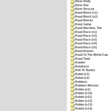
River Rally
River Rat
River Rescue
Road Block (v1)
Road Block (v2)
Road Blocks
Road Jump
Road Machine, The
Road Race (v1)
Road Race (v2)
Road Race (v3)
Road Race (v4)
Road Race (v5)
Road Runner
Road To The World Cup
Road Toad
Roader
Roadrace
Rob 'N' Banks
Robal (v1)
Robal (v2)
Robbery
Robbies Mission
Robbo (v1)
Robbo (v10)
Robbo (v11)
Robbo (v12)
Robbo (v13)
Robbo (v14)