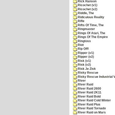
Rick Hanson
Ricochet (v1)
Ricochet (v2)
Riddle, The
Ridiculous Reality
Rifle
Rifts Of Time, The
Ringmaster
Rings Of Atari, The
Rings Of The Empire
Ringtoss
Riot
Rip Off!
Ripper (v1)
Ripper (v2)
Risk (v1)
Risk (v2)
Risk Je Zisk
Risky Rescue
Risky Rescue Industrial 
River
River Raid
River Raid 2600
River Raid 2K11
River Raid Bold
River Raid Cold Winter
River Raid Plus
River Raid Tornado
River Raid on Mars