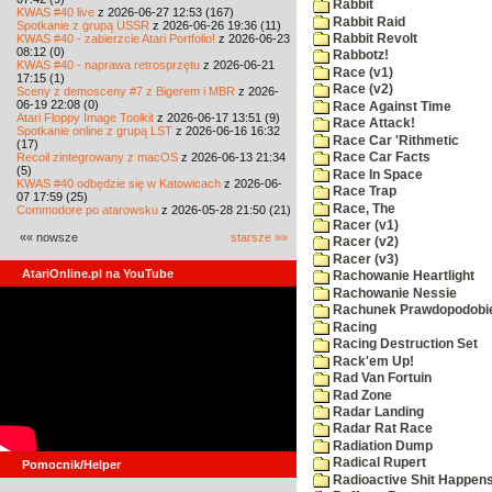
Rabbit
KWAS #40 live
z 2026-06-27 12:53 (167)
Rabbit Raid
Spotkanie z grupą USSR
z 2026-06-26 19:36 (11)
KWAS #40 - zabierzcie Atari Portfolio!
z 2026-06-23
Rabbit Revolt
08:12 (0)
Rabbotz!
KWAS #40 - naprawa retrosprzętu
z 2026-06-21
Race (v1)
17:15 (1)
Race (v2)
Sceny z demosceny #7 z Bigerem i MBR
z 2026-
06-19 22:08 (0)
Race Against Time
Atari Floppy Image Toolkit
z 2026-06-17 13:51 (9)
Race Attack!
Spotkanie online z grupą LST
z 2026-06-16 16:32
Race Car 'Rithmetic
(17)
Recoil zintegrowany z macOS
z 2026-06-13 21:34
Race Car Facts
(5)
Race In Space
KWAS #40 odbędzie się w Katowicach
z 2026-06-
Race Trap
07 17:59 (25)
Race, The
Commodore po atarowsku
z 2026-05-28 21:50 (21)
Racer (v1)
«« nowsze
starsze »»
Racer (v2)
Racer (v3)
AtariOnline.pl na YouTube
Rachowanie Heartlight
Rachowanie Nessie
Rachunek Prawdopodobi
Racing
Racing Destruction Set
Rack'em Up!
Rad Van Fortuin
Rad Zone
Radar Landing
Radar Rat Race
Radiation Dump
Radical Rupert
Pomocnik/Helper
Radioactive Shit Happens