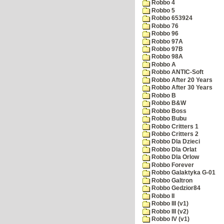
Robbo 4
Robbo 5
Robbo 653924
Robbo 76
Robbo 96
Robbo 97A
Robbo 97B
Robbo 98A
Robbo A
Robbo ANTIC-Soft
Robbo After 20 Years
Robbo After 30 Years
Robbo B
Robbo B&W
Robbo Boss
Robbo Bubu
Robbo Critters 1
Robbo Critters 2
Robbo Dla Dzieci
Robbo Dla Orlat
Robbo Dla Orlow
Robbo Forever
Robbo Galaktyka G-01
Robbo Galtron
Robbo Gedzior84
Robbo II
Robbo III (v1)
Robbo III (v2)
Robbo IV (v1)