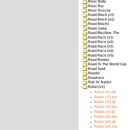
River Rally
River Rat
River Rescue
Road Block (v1)
Road Block (v2)
Road Blocks
Road Jump
Road Machine, The
Road Race (v1)
Road Race (v2)
Road Race (v3)
Road Race (v4)
Road Race (v5)
Road Runner
Road To The World Cup
Road Toad
Roader
Roadrace
Rob 'N' Banks
Robal (v1)
Robal (v1).atr
Robal (v1).xex
Robal (v2).atr
Robal (v2).xex
Robal (v3).atr
Robal (v3).xex
Robal (v4).atr
Robal (v4).xex