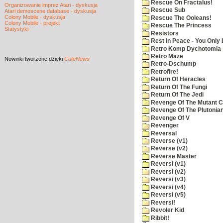
Rescue On Fractalus!
Organizowanie imprez Atari - dyskusja
Rescue Sub
Atari demoscene database - dyskusja
Colony Mobile - dyskusja
Rescue The Ooleans!
Colony Mobile - projekt
Rescue The Princess
Statystyki
Resistors
Rest in Peace - You Only
Retro Komp Dychotomia
Retro Maze
Nowinki
tworzone dzięki
CuteNews
Retro-Dschump
Retrofire!
Return Of Heracles
Return Of The Fungi
Return Of The Jedi
Revenge Of The Mutant 
Revenge Of The Plutonian
Revenge Of V
Revenger
Reversal
Reverse (v1)
Reverse (v2)
Reverse Master
Reversi (v1)
Reversi (v2)
Reversi (v3)
Reversi (v4)
Reversi (v5)
Reversi!
Revoler Kid
Ribbit!