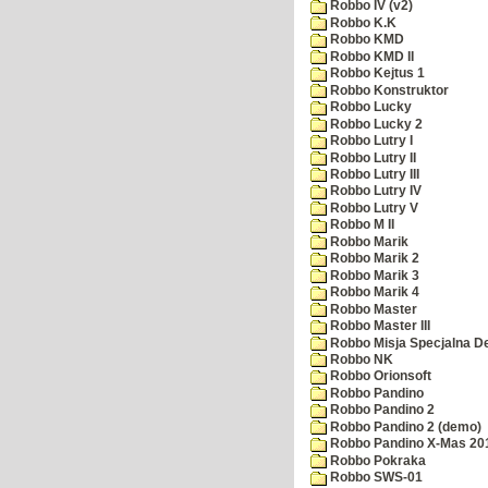
Robbo IV (v2)
Robbo K.K
Robbo KMD
Robbo KMD II
Robbo Kejtus 1
Robbo Konstruktor
Robbo Lucky
Robbo Lucky 2
Robbo Lutry I
Robbo Lutry II
Robbo Lutry III
Robbo Lutry IV
Robbo Lutry V
Robbo M II
Robbo Marik
Robbo Marik 2
Robbo Marik 3
Robbo Marik 4
Robbo Master
Robbo Master III
Robbo Misja Specjalna 
Robbo NK
Robbo Orionsoft
Robbo Pandino
Robbo Pandino 2
Robbo Pandino 2 (demo)
Robbo Pandino X-Mas 20
Robbo Pokraka
Robbo SWS-01