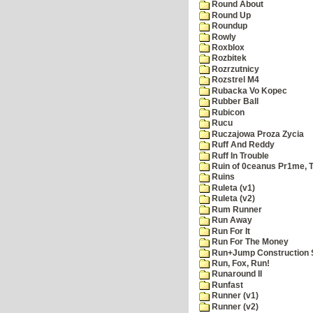
Round About
Round Up
Roundup
Rowly
Roxblox
Rozbitek
Rozrzutnicy
Rozstrel M4
Rubacka Vo Kopec
Rubber Ball
Rubicon
Rucu
Ruczajowa Proza Zycia
Ruff And Reddy
Ruff In Trouble
Ruin of 0ceanus Pr1me, 
Ruins
Ruleta (v1)
Ruleta (v2)
Rum Runner
Run Away
Run For It
Run For The Money
Run+Jump Construction S
Run, Fox, Run!
Runaround II
Runfast
Runner (v1)
Runner (v2)