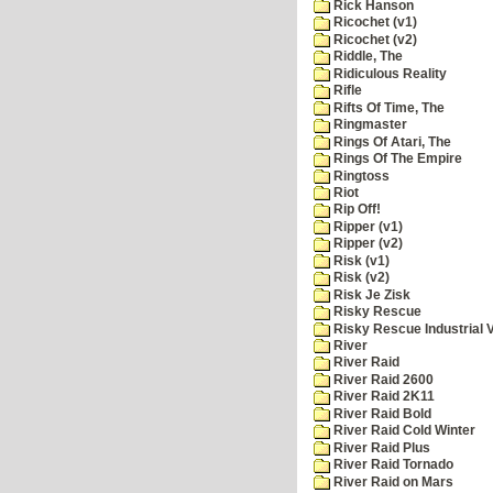
Rick Hanson
Ricochet (v1)
Ricochet (v2)
Riddle, The
Ridiculous Reality
Rifle
Rifts Of Time, The
Ringmaster
Rings Of Atari, The
Rings Of The Empire
Ringtoss
Riot
Rip Off!
Ripper (v1)
Ripper (v2)
Risk (v1)
Risk (v2)
Risk Je Zisk
Risky Rescue
Risky Rescue Industrial 
River
River Raid
River Raid 2600
River Raid 2K11
River Raid Bold
River Raid Cold Winter
River Raid Plus
River Raid Tornado
River Raid on Mars