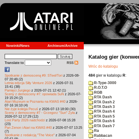
Nowinki/News
Archiwum/Archive
Katalog gier (konwe
Translate to
RSS
Wróc do katalogu
484
gier w katalogu
R
:
Spotkanie z demosceną #9: STeel/Tori
z 2026-08-
07 20:49 (2)
R-Type-3000
Letnia edycja Silly Venture 2026
z 2026-07-31
15:41 (38)
R.O.T.O
Pamięci Jurgiego
z 2026-07-21 12:42 (1)
RGB
Sceny z demosceny #7: opowiada SuN
z 2026-07-
RTA Dash
19 15:24 (2)
Atari Muzeum w Poznaniu na KWAS #40
z 2026-
RTA Dash 2
07-16 16:10 (4)
RTA Dash 3
Nie żyje kolega Pecuś
z 2026-07-13 18:00 (30)
RTA Dash 4
Sceny z demosceny #7 - Grzegorz "Sun" Żyła
z
RTA Dash 5
2026-07-12 17:29 (12)
Lost Party 2026 nadchodzi
z 2026-07-08 15:28
RTA Dash 6
(23)
RTA Dash 7
Pan Zenon i Atari na KWAS #40
z 2026-07-07 13:25
Ra
(7)
Spotkanie z redakcją "The Voice"
z 2026-07-04
Rabbacan
07:42 (9)