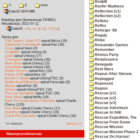
Redpill
Y
Z
inne
Reefer Madness
Reflection (v1)
Całość 3074 MB
Reflection (v2)
Katalog gier (konwencja TOSEC)
Refleks
Aktualizacja: 2021-07-11
Reflex
Całość
,
md5
sha
(
7-Zip
,
TUGZip
)
Reforger '88
Reguly
Opisy gier
Relax
"Old Towers" (Atari ST)
opisał Misza (19)
Submarine Commander
opisał Kaz (36)
Remainder Games
Frogs
opisał Xeen (0)
Remember
Choplifter!
opisał Urborg (0)
Remiza Party
Joust
opisał Urborg (17)
Commando
opisał Urborg (35)
Renaissance
Mario Bros
opisał Urborg (13)
Renegade
Xenophobe
opisał Urborg (36)
Rent Wars
Robbo Forever
opisał tbxx (16)
Repeat After Simona
Kolony 2106
opisał tbxx (3)
Archon II: Adept
opisał Urborg/TDC (9)
Replugged
Spitfire Ace/Hellcat Ace
opisał Farscape (9)
Repossed
Wyspa
opisał Kaz (9)
Repton
Archon
opisał Urborg/TDC (16)
The Last Starfighter
opisał TDC (30)
Rescue (v1)
Dwie Wieże
opisał Muffy (19)
Rescue (v2)
Basil The Great Mouse Detective
opisał Charlie
Rescue (v3)
Cherry (125)
Rescue Adventure
Inny Świat
opisał Charlie Cherry (17)
Inspektor
opisał Charlie Cherry (19)
Rescue At 94K
Grand Prix Simulator
opisał Charlie Cherry (16)
Rescue Expedition, The
Rescue From Doom
«« nowsze
starsze »»
Rescue Mission
Rescue Mission Phase 2
Wewnętrzne/Internals
Rescue On Atarius!