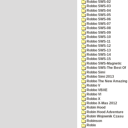
Robbo SWS-02
Robbo SWS-03
Robbo SWS-04
Robbo SWS-05
Robbo SWS-06
Robbo SWS-07
Robbo SWS-08
Robbo SWS-09
Robbo SWS-10
Robbo SWS-11
Robbo SWS-12
Robbo SWS-13
Robbo SWS-14
Robbo SWS-15
Robbo SWS-Magnetic
Robbo SWS-The Best Of
Robbo Simi
Robbo Simi 2013
Robbo The New Amazing A
Robbo V
Robbo VBXE
Robbo VI
Robbo X
Robbo X-Mas 2012
Robin Hood
Robin Hood Adventure
Robin Wojownik Czasu
Robinson
Robix