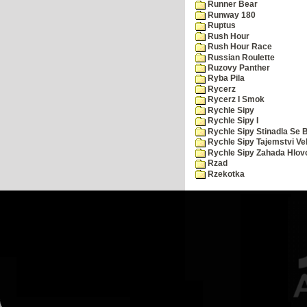
Runner Bear
Runway 180
Ruptus
Rush Hour
Rush Hour Race
Russian Roulette
Ruzovy Panther
Ryba Pila
Rycerz
Rycerz I Smok
Rychle Sipy
Rychle Sipy I
Rychle Sipy Stinadla Se 
Rychle Sipy Tajemstvi Ve
Rychle Sipy Zahada Hlov
Rzad
Rzekotka