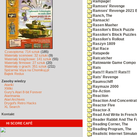
Rampage!
Ramses' Revenge
Ramses' Revenge 2021 
Ranch, The
Ransack!
Rasen Maeher
Rassilon's Block Puzzle
Rassilon's Block Puzzles
Rassilon's Rollout
Raszyn 1809
Rat Race
Czasopisma: 714 sztuk
(185)
Ratapede
Materiały scenowe: 32 sztuki
(9)
Ratcatcher
Materiały książkowe: 141 sztuk
(55)
Materiały firmowe: 27 sztuk
(20)
Ratowanie Game Compo
Materiały o grach: 351 sztuk
(211)
Rats
Spiżarnia Voya na Chomikuj.pl
Rats!!! Rats!!! Rats!!!
Bajtek Redux
Rats' Revenge
Zasoby wiedzy
Raumschiff
Atariki
Raymaze 2000
XWiki
Re-Action
Gury's Atari 8-bit Forever
Atarimania
Reaction
Atari Archives
Reaction And Concentrati
Drygol's Retro Hacks
Reactor Five
XL Search
Reactor-X
Kontakt
Read And Write In French
Reader Rabbit And The F
HI SCORE CAFÉ
Reading Corner, The
Reading Program, The
Realistic Internet Simulat