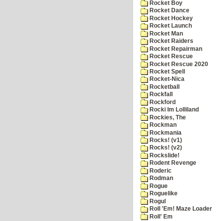
Rocket Boy
Rocket Dance
Rocket Hockey
Rocket Launch
Rocket Man
Rocket Raiders
Rocket Repairman
Rocket Rescue
Rocket Rescue 2020
Rocket Spell
Rocket-Nica
Rocketball
Rockfall
Rockford
Rocki Im Lolliland
Rockies, The
Rockman
Rockmania
Rocks! (v1)
Rocks! (v2)
Rockslide!
Rodent Revenge
Roderic
Rodman
Rogue
Roguelike
Rogul
Roll 'Em! Maze Loader
Roll' Em