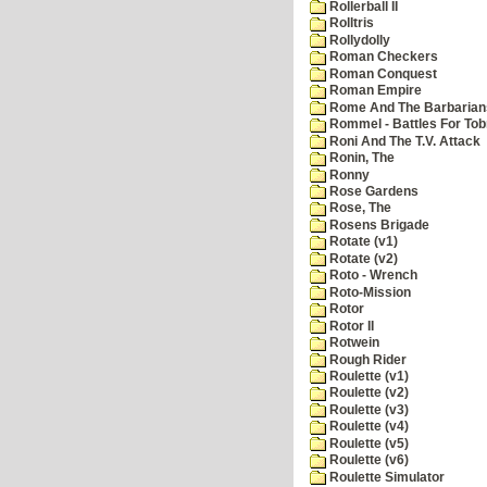
Rollerball II
Rolltris
Rollydolly
Roman Checkers
Roman Conquest
Roman Empire
Rome And The Barbarian
Rommel - Battles For Tob
Roni And The T.V. Attack
Ronin, The
Ronny
Rose Gardens
Rose, The
Rosens Brigade
Rotate (v1)
Rotate (v2)
Roto - Wrench
Roto-Mission
Rotor
Rotor II
Rotwein
Rough Rider
Roulette (v1)
Roulette (v2)
Roulette (v3)
Roulette (v4)
Roulette (v5)
Roulette (v6)
Roulette Simulator