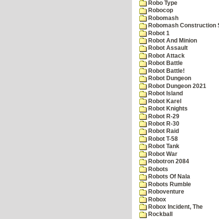
Robo Type
Robocop
Robomash
Robomash Construction 
Robot 1
Robot And Minion
Robot Assault
Robot Attack
Robot Battle
Robot Battle!
Robot Dungeon
Robot Dungeon 2021
Robot Island
Robot Karel
Robot Knights
Robot R-29
Robot R-30
Robot Raid
Robot T-58
Robot Tank
Robot War
Robotron 2084
Robots
Robots Of Nala
Robots Rumble
Roboventure
Robox
Robox Incident, The
Rockball