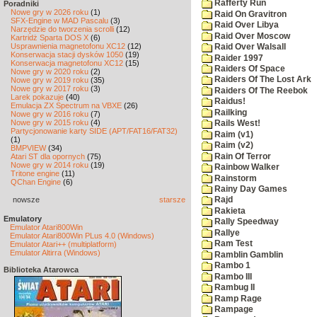
Rafferty Run
Poradniki
Nowe gry w 2026 roku
(1)
Raid On Gravitron
SFX-Engine w MAD Pascalu
(3)
Raid Over Libya
Narzędzie do tworzenia scrolli
(12)
Raid Over Moscow
Kartridż Sparta DOS X
(6)
Usprawnienia magnetofonu XC12
(12)
Raid Over Walsall
Konserwacja stacji dysków 1050
(19)
Raider 1997
Konserwacja magnetofonu XC12
(15)
Raiders Of Space
Nowe gry w 2020 roku
(2)
Raiders Of The Lost Ark
Nowe gry w 2019 roku
(35)
Nowe gry w 2017 roku
(3)
Raiders Of The Reebok
Larek pokazuje
(40)
Raidus!
Emulacja ZX Spectrum na VBXE
(26)
Railking
Nowe gry w 2016 roku
(7)
Nowe gry w 2015 roku
(4)
Rails West!
Partycjonowanie karty SIDE (APT/FAT16/FAT32)
Raim (v1)
(1)
Raim (v2)
BMPVIEW
(34)
Rain Of Terror
Atari ST dla opornych
(75)
Nowe gry w 2014 roku
(19)
Rainbow Walker
Tritone engine
(11)
Rainstorm
QChan Engine
(6)
Rainy Day Games
nowsze
starsze
Rajd
Rakieta
Emulatory
Rally Speedway
Emulator Atari800Win
Rallye
Emulator Atari800Win PLus 4.0 (Windows)
Ram Test
Emulator Atari++ (multiplatform)
Emulator Altirra (Windows)
Ramblin Gamblin
Rambo 1
Biblioteka Atarowca
Rambo III
Rambug II
Ramp Rage
Rampage