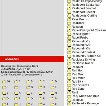
Realm Of Impossibility
Realsport Basketball
Realsport Football
Realsport Soccer
Realsports Curling
Rear Guard
Reardoor
Reaxion
Rebel Charge At Chicka
Rebel Fighter
Rebel Probe
Rebound (v1)
Rebound (v2)
Rebound (v3)
Rebound Contest
Rebound Creation Kit
Gry/Games
Reckless Driving
Reckless Racer
Katalog gier (konwencja Kaz)
Recount
Aktualizacja: 2026-07-19
Red Hot
Liczba katalogów: 8878, liczba plików: 40040
Red Max
Zmian katalogów: 1, zmian plików: 1
Red Moon
0-9
A
B
C
D
Red Sky
Red Squares
E
F
G
H
I
Red Zone
Red!
J
K
L
M
N
Red, White And Blue
O
P
Q
R
S
Redblue
Redhead's Revenge
T
U
V
W
X