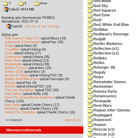
Red Moon
Y
Z
inne
Red Sky
Całość 3074 MB
Red Squares
Red Zone
Katalog gier (konwencja TOSEC)
Red!
Aktualizacja: 2021-07-11
Red, White And Blue
Całość
,
md5
sha
(
7-Zip
,
TUGZip
)
Redblue
Redhead's Revenge
Opisy gier
"Old Towers" (Atari ST)
opisał Misza (19)
Redpill
Submarine Commander
opisał Kaz (36)
Reefer Madness
Frogs
opisał Xeen (0)
Reflection (v1)
Choplifter!
opisał Urborg (0)
Joust
opisał Urborg (17)
Reflection (v2)
Commando
opisał Urborg (35)
Refleks
Mario Bros
opisał Urborg (13)
Reflex
Xenophobe
opisał Urborg (36)
Reforger '88
Robbo Forever
opisał tbxx (16)
Kolony 2106
opisał tbxx (3)
Reguly
Archon II: Adept
opisał Urborg/TDC (9)
Relax
Spitfire Ace/Hellcat Ace
opisał Farscape (9)
Remainder Games
Wyspa
opisał Kaz (9)
Archon
opisał Urborg/TDC (16)
Remember
The Last Starfighter
opisał TDC (30)
Remiza Party
Dwie Wieże
opisał Muffy (19)
Renaissance
Basil The Great Mouse Detective
opisał Charlie
Renegade
Cherry (125)
Inny Świat
opisał Charlie Cherry (17)
Rent Wars
Inspektor
opisał Charlie Cherry (19)
Repeat After Simona
Grand Prix Simulator
opisał Charlie Cherry (16)
Replugged
«« nowsze
starsze »»
Repossed
Repton
Rescue (v1)
Wewnętrzne/Internals
Rescue (v2)