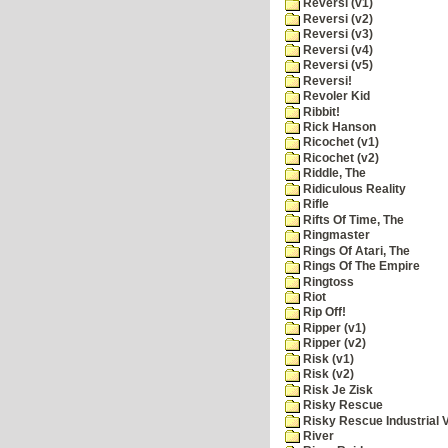
Reversi (v1)
Reversi (v2)
Reversi (v3)
Reversi (v4)
Reversi (v5)
Reversi!
Revoler Kid
Ribbit!
Rick Hanson
Ricochet (v1)
Ricochet (v2)
Riddle, The
Ridiculous Reality
Rifle
Rifts Of Time, The
Ringmaster
Rings Of Atari, The
Rings Of The Empire
Ringtoss
Riot
Rip Off!
Ripper (v1)
Ripper (v2)
Risk (v1)
Risk (v2)
Risk Je Zisk
Risky Rescue
Risky Rescue Industrial 
River