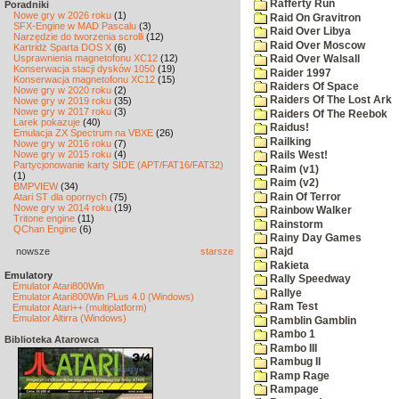
Rafferty Run
Poradniki
Nowe gry w 2026 roku
(1)
Raid On Gravitron
SFX-Engine w MAD Pascalu
(3)
Raid Over Libya
Narzędzie do tworzenia scrolli
(12)
Raid Over Moscow
Kartridż Sparta DOS X
(6)
Usprawnienia magnetofonu XC12
(12)
Raid Over Walsall
Konserwacja stacji dysków 1050
(19)
Raider 1997
Konserwacja magnetofonu XC12
(15)
Raiders Of Space
Nowe gry w 2020 roku
(2)
Raiders Of The Lost Ark
Nowe gry w 2019 roku
(35)
Nowe gry w 2017 roku
(3)
Raiders Of The Reebok
Larek pokazuje
(40)
Raidus!
Emulacja ZX Spectrum na VBXE
(26)
Railking
Nowe gry w 2016 roku
(7)
Nowe gry w 2015 roku
(4)
Rails West!
Partycjonowanie karty SIDE (APT/FAT16/FAT32)
Raim (v1)
(1)
Raim (v2)
BMPVIEW
(34)
Rain Of Terror
Atari ST dla opornych
(75)
Nowe gry w 2014 roku
(19)
Rainbow Walker
Tritone engine
(11)
Rainstorm
QChan Engine
(6)
Rainy Day Games
nowsze
starsze
Rajd
Rakieta
Emulatory
Rally Speedway
Emulator Atari800Win
Rallye
Emulator Atari800Win PLus 4.0 (Windows)
Ram Test
Emulator Atari++ (multiplatform)
Emulator Altirra (Windows)
Ramblin Gamblin
Rambo 1
Biblioteka Atarowca
Rambo III
Rambug II
Ramp Rage
Rampage