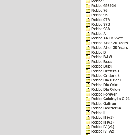
Robbo 5
Robbo 653924
Robbo 76
Robbo 96
Robbo 97A
Robbo 97B
Robbo 98A
Robbo A
Robbo ANTIC-Soft
Robbo After 20 Years
Robbo After 30 Years
Robbo B
Robbo B&W
Robbo Boss
Robbo Bubu
Robbo Critters 1
Robbo Critters 2
Robbo Dla Dzieci
Robbo Dla Orlat
Robbo Dla Orlow
Robbo Forever
Robbo Galaktyka G-01
Robbo Galtron
Robbo Gedzior84
Robbo II
Robbo III (v1)
Robbo III (v2)
Robbo IV (v1)
Robbo IV (v2)