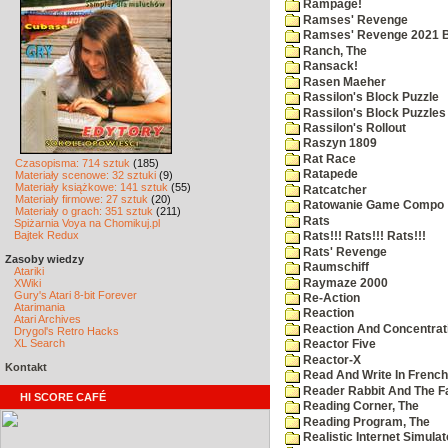
Rampage!
Ramses' Revenge
Ramses' Revenge 2021 
Ranch, The
Ransack!
Rasen Maeher
Rassilon's Block Puzzle
Rassilon's Block Puzzles
Rassilon's Rollout
Raszyn 1809
Rat Race
Czasopisma: 714 sztuk
(185)
Ratapede
Materiały scenowe: 32 sztuki
(9)
Materiały książkowe: 141 sztuk
(55)
Ratcatcher
Materiały firmowe: 27 sztuk
(20)
Ratowanie Game Compo
Materiały o grach: 351 sztuk
(211)
Rats
Spiżarnia Voya na Chomikuj.pl
Bajtek Redux
Rats!!! Rats!!! Rats!!!
Rats' Revenge
Zasoby wiedzy
Raumschiff
Atariki
Raymaze 2000
XWiki
Gury's Atari 8-bit Forever
Re-Action
Atarimania
Reaction
Atari Archives
Reaction And Concentrati
Drygol's Retro Hacks
XL Search
Reactor Five
Reactor-X
Kontakt
Read And Write In French
Reader Rabbit And The F
HI SCORE CAFÉ
Reading Corner, The
Reading Program, The
Realistic Internet Simulat