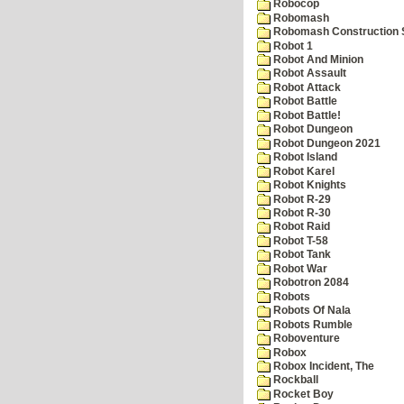
Robocop
Robomash
Robomash Construction 
Robot 1
Robot And Minion
Robot Assault
Robot Attack
Robot Battle
Robot Battle!
Robot Dungeon
Robot Dungeon 2021
Robot Island
Robot Karel
Robot Knights
Robot R-29
Robot R-30
Robot Raid
Robot T-58
Robot Tank
Robot War
Robotron 2084
Robots
Robots Of Nala
Robots Rumble
Roboventure
Robox
Robox Incident, The
Rockball
Rocket Boy