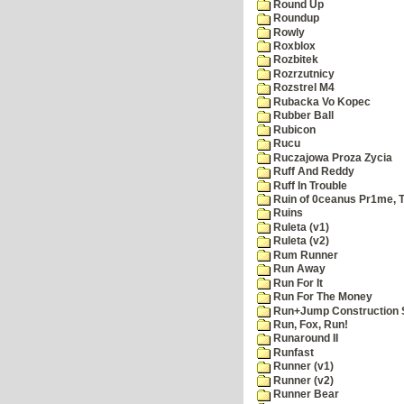
Round Up
Roundup
Rowly
Roxblox
Rozbitek
Rozrzutnicy
Rozstrel M4
Rubacka Vo Kopec
Rubber Ball
Rubicon
Rucu
Ruczajowa Proza Zycia
Ruff And Reddy
Ruff In Trouble
Ruin of 0ceanus Pr1me, 
Ruins
Ruleta (v1)
Ruleta (v2)
Rum Runner
Run Away
Run For It
Run For The Money
Run+Jump Construction S
Run, Fox, Run!
Runaround II
Runfast
Runner (v1)
Runner (v2)
Runner Bear