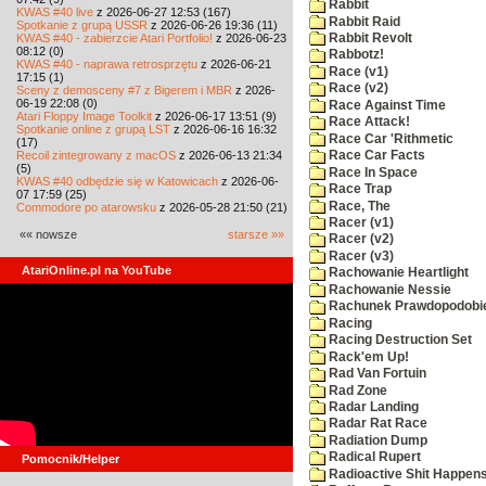
Rabbit
KWAS #40 live
z 2026-06-27 12:53 (167)
Rabbit Raid
Spotkanie z grupą USSR
z 2026-06-26 19:36 (11)
KWAS #40 - zabierzcie Atari Portfolio!
z 2026-06-23
Rabbit Revolt
08:12 (0)
Rabbotz!
KWAS #40 - naprawa retrosprzętu
z 2026-06-21
Race (v1)
17:15 (1)
Race (v2)
Sceny z demosceny #7 z Bigerem i MBR
z 2026-
06-19 22:08 (0)
Race Against Time
Atari Floppy Image Toolkit
z 2026-06-17 13:51 (9)
Race Attack!
Spotkanie online z grupą LST
z 2026-06-16 16:32
Race Car 'Rithmetic
(17)
Recoil zintegrowany z macOS
z 2026-06-13 21:34
Race Car Facts
(5)
Race In Space
KWAS #40 odbędzie się w Katowicach
z 2026-06-
Race Trap
07 17:59 (25)
Race, The
Commodore po atarowsku
z 2026-05-28 21:50 (21)
Racer (v1)
«« nowsze
starsze »»
Racer (v2)
Racer (v3)
AtariOnline.pl na YouTube
Rachowanie Heartlight
Rachowanie Nessie
Rachunek Prawdopodobi
Racing
Racing Destruction Set
Rack'em Up!
Rad Van Fortuin
Rad Zone
Radar Landing
Radar Rat Race
Radiation Dump
Radical Rupert
Pomocnik/Helper
Radioactive Shit Happens