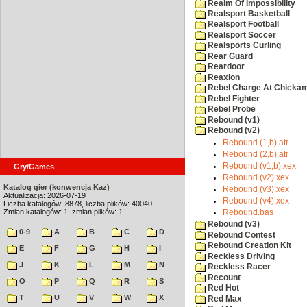
Realm Of Impossibility
Realsport Basketball
Realsport Football
Realsport Soccer
Realsports Curling
Rear Guard
Reardoor
Reaxion
Rebel Charge At Chicka
Rebel Fighter
Rebel Probe
Rebound (v1)
Rebound (v2)
Rebound (1,b).atr
Rebound (2,b).atr
Rebound (v1,b).xex
Gry/Games
Rebound (v2).xex
Katalog gier (konwencja Kaz)
Rebound (v3).xex
Aktualizacja: 2026-07-19
Rebound (v4).xex
Liczba katalogów: 8878, liczba plików: 40040
Zmian katalogów: 1, zmian plików: 1
Rebound.bas
Rebound (v3)
0-9
A
B
C
D
Rebound Contest
Rebound Creation Kit
E
F
G
H
I
Reckless Driving
J
K
L
M
N
Reckless Racer
Recount
O
P
Q
R
S
Red Hot
T
U
V
W
X
Red Max