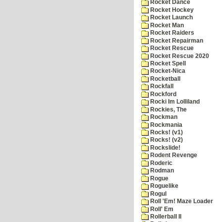
Rocket Dance
Rocket Hockey
Rocket Launch
Rocket Man
Rocket Raiders
Rocket Repairman
Rocket Rescue
Rocket Rescue 2020
Rocket Spell
Rocket-Nica
Rocketball
Rockfall
Rockford
Rocki Im Lolliland
Rockies, The
Rockman
Rockmania
Rocks! (v1)
Rocks! (v2)
Rockslide!
Rodent Revenge
Roderic
Rodman
Rogue
Roguelike
Rogul
Roll 'Em! Maze Loader
Roll' Em
Rollerball II