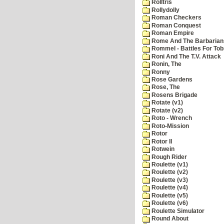
Rolltris
Rollydolly
Roman Checkers
Roman Conquest
Roman Empire
Rome And The Barbarian
Rommel - Battles For Tob
Roni And The T.V. Attack
Ronin, The
Ronny
Rose Gardens
Rose, The
Rosens Brigade
Rotate (v1)
Rotate (v2)
Roto - Wrench
Roto-Mission
Rotor
Rotor II
Rotwein
Rough Rider
Roulette (v1)
Roulette (v2)
Roulette (v3)
Roulette (v4)
Roulette (v5)
Roulette (v6)
Roulette Simulator
Round About