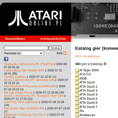
Nowinki/News
Archiwum/Archive
Katalog gier (konwe
Translate to
RSS
Wróc do katalogu
484
gier w katalogu
R
:
Spotkanie z demosceną #9: STeel/Tori
z 2026-08-
07 20:49 (5)
R-Type-3000
Letnia edycja Silly Venture 2026
z 2026-07-31
15:41 (38)
R.O.T.O
Pamięci Jurgiego
z 2026-07-21 12:42 (1)
RGB
Sceny z demosceny #7: opowiada SuN
z 2026-07-
RTA Dash
19 15:24 (2)
Atari Muzeum w Poznaniu na KWAS #40
z 2026-
RTA Dash 2
07-16 16:10 (4)
RTA Dash 3
Nie żyje kolega Pecuś
z 2026-07-13 18:00 (30)
RTA Dash 4
Sceny z demosceny #7 - Grzegorz "Sun" Żyła
z
RTA Dash 5
2026-07-12 17:29 (12)
Lost Party 2026 nadchodzi
z 2026-07-08 15:28
RTA Dash 6
(23)
RTA Dash 7
Pan Zenon i Atari na KWAS #40
z 2026-07-07 13:25
Ra
(7)
Spotkanie z redakcją "The Voice"
z 2026-07-04
Rabbacan
07:42 (9)