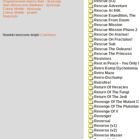
Rescue (v3)
Organizowanie imprez Atari - dyskusja
Atari demoscene database - dyskusja
Rescue Adventure
Colony Mobile - dyskusja
Rescue At 94K
Colony Mobile - projekt
Rescue Expedition, The
Statystyki
Rescue From Doom
Rescue Mission
Rescue Mission Phase 2
Rescue On Atarius!
Nowinki
tworzone dzięki
CuteNews
Rescue On Fractalus!
Rescue Sub
Rescue The Ooleans!
Rescue The Princess
Resistors
Rest in Peace - You Only
Retro Komp Dychotomia
Retro Maze
Retro-Dschump
Retrofire!
Return Of Heracles
Return Of The Fungi
Return Of The Jedi
Revenge Of The Mutant 
Revenge Of The Plutonian
Revenge Of V
Revenger
Reversal
Reverse (v1)
Reverse (v2)
Reverse Master