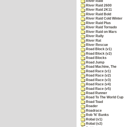
River Raid
River Raid 2600
River Raid 2K11
River Raid Bold
River Raid Cold Winter
River Raid Plus
River Raid Tornado
River Raid on Mars
River Rally
River Rat
River Rescue
Road Block (v1)
Road Block (v2)
Road Blocks
Road Jump
Road Machine, The
Road Race (v1)
Road Race (v2)
Road Race (v3)
Road Race (v4)
Road Race (v5)
Road Runner
Road To The World Cup
Road Toad
Roader
Roadrace
Rob 'N' Banks
Robal (v1)
Robal (v2)