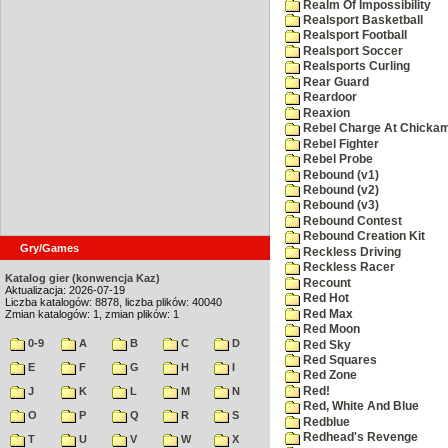
Realm Of Impossibility
Realsport Basketball
Realsport Football
Realsport Soccer
Realsports Curling
Rear Guard
Reardoor
Reaxion
Rebel Charge At Chicka
Rebel Fighter
Rebel Probe
Rebound (v1)
Rebound (v2)
Rebound (v3)
Rebound Contest
Rebound Creation Kit
Gry/Games
Reckless Driving
Reckless Racer
Katalog gier (konwencja Kaz)
Recount
Aktualizacja: 2026-07-19
Red Hot
Liczba katalogów: 8878, liczba plików: 40040
Red Max
Zmian katalogów: 1, zmian plików: 1
Red Moon
0-9
A
B
C
D
Red Sky
Red Squares
E
F
G
H
I
Red Zone
Red!
J
K
L
M
N
Red, White And Blue
O
P
Q
R
S
Redblue
Redhead's Revenge
T
U
V
W
X