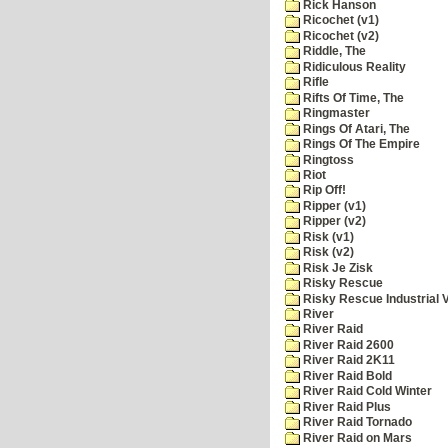
Rick Hanson
Ricochet (v1)
Ricochet (v2)
Riddle, The
Ridiculous Reality
Rifle
Rifts Of Time, The
Ringmaster
Rings Of Atari, The
Rings Of The Empire
Ringtoss
Riot
Rip Off!
Ripper (v1)
Ripper (v2)
Risk (v1)
Risk (v2)
Risk Je Zisk
Risky Rescue
Risky Rescue Industrial 
River
River Raid
River Raid 2600
River Raid 2K11
River Raid Bold
River Raid Cold Winter
River Raid Plus
River Raid Tornado
River Raid on Mars