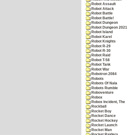
Robot Assault
Robot Attack
Robot Battle
Robot Battle!
Robot Dungeon
Robot Dungeon 2021
Robot Island
Robot Karel
Robot Knights
Robot R-29
Robot R-30
Robot Raid
Robot T-58
Robot Tank
Robot War
Robotron 2084
Robots
Robots Of Nala
Robots Rumble
Roboventure
Robox
Robox Incident, The
Rockball
Rocket Boy
Rocket Dance
Rocket Hockey
Rocket Launch
Rocket Man
Rocket Raiders