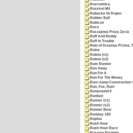
Rozrzutnicy
Rozstrel M4
Rubacka Vo Kopec
Rubber Ball
Rubicon
Rucu
Ruczajowa Proza Zycia
Ruff And Reddy
Ruff In Trouble
Ruin of 0ceanus Pr1me, 
Ruins
Ruleta (v1)
Ruleta (v2)
Rum Runner
Run Away
Run For It
Run For The Money
Run+Jump Construction S
Run, Fox, Run!
Runaround II
Runfast
Runner (v1)
Runner (v2)
Runner Bear
Runway 180
Ruptus
Rush Hour
Rush Hour Race
Russian Roulette