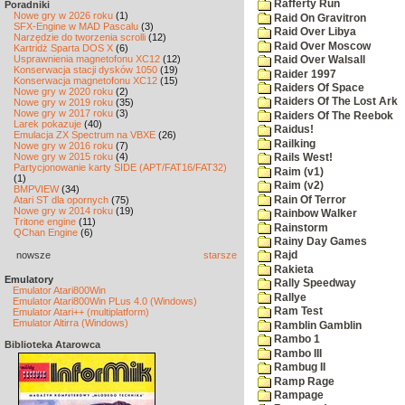
Rafferty Run
Poradniki
Nowe gry w 2026 roku
(1)
Raid On Gravitron
SFX-Engine w MAD Pascalu
(3)
Raid Over Libya
Narzędzie do tworzenia scrolli
(12)
Raid Over Moscow
Kartridż Sparta DOS X
(6)
Usprawnienia magnetofonu XC12
(12)
Raid Over Walsall
Konserwacja stacji dysków 1050
(19)
Raider 1997
Konserwacja magnetofonu XC12
(15)
Raiders Of Space
Nowe gry w 2020 roku
(2)
Raiders Of The Lost Ark
Nowe gry w 2019 roku
(35)
Nowe gry w 2017 roku
(3)
Raiders Of The Reebok
Larek pokazuje
(40)
Raidus!
Emulacja ZX Spectrum na VBXE
(26)
Railking
Nowe gry w 2016 roku
(7)
Nowe gry w 2015 roku
(4)
Rails West!
Partycjonowanie karty SIDE (APT/FAT16/FAT32)
Raim (v1)
(1)
Raim (v2)
BMPVIEW
(34)
Rain Of Terror
Atari ST dla opornych
(75)
Nowe gry w 2014 roku
(19)
Rainbow Walker
Tritone engine
(11)
Rainstorm
QChan Engine
(6)
Rainy Day Games
nowsze
starsze
Rajd
Rakieta
Emulatory
Rally Speedway
Emulator Atari800Win
Rallye
Emulator Atari800Win PLus 4.0 (Windows)
Ram Test
Emulator Atari++ (multiplatform)
Emulator Altirra (Windows)
Ramblin Gamblin
Rambo 1
Biblioteka Atarowca
Rambo III
Rambug II
Ramp Rage
Rampage