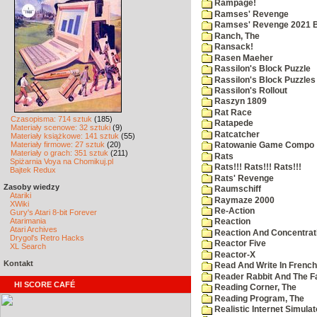
Rampage!
Ramses' Revenge
Ramses' Revenge 2021 
Ranch, The
Ransack!
Rasen Maeher
Rassilon's Block Puzzle
Rassilon's Block Puzzles
Rassilon's Rollout
Raszyn 1809
Rat Race
Czasopisma: 714 sztuk
(185)
Ratapede
Materiały scenowe: 32 sztuki
(9)
Ratcatcher
Materiały książkowe: 141 sztuk
(55)
Materiały firmowe: 27 sztuk
(20)
Ratowanie Game Compo
Materiały o grach: 351 sztuk
(211)
Rats
Spiżarnia Voya na Chomikuj.pl
Rats!!! Rats!!! Rats!!!
Bajtek Redux
Rats' Revenge
Zasoby wiedzy
Raumschiff
Atariki
Raymaze 2000
XWiki
Re-Action
Gury's Atari 8-bit Forever
Atarimania
Reaction
Atari Archives
Reaction And Concentrati
Drygol's Retro Hacks
Reactor Five
XL Search
Reactor-X
Kontakt
Read And Write In French
Reader Rabbit And The F
HI SCORE CAFÉ
Reading Corner, The
Reading Program, The
Realistic Internet Simulat