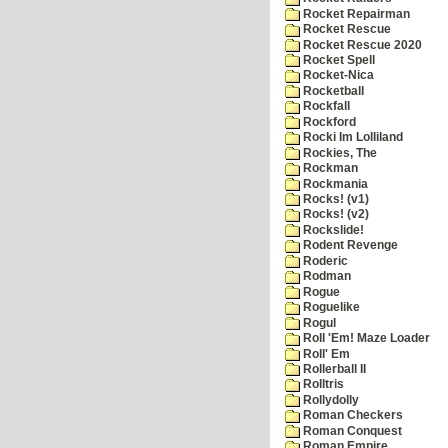
Rocket Repairman
Rocket Rescue
Rocket Rescue 2020
Rocket Spell
Rocket-Nica
Rocketball
Rockfall
Rockford
Rocki Im Lolliland
Rockies, The
Rockman
Rockmania
Rocks! (v1)
Rocks! (v2)
Rockslide!
Rodent Revenge
Roderic
Rodman
Rogue
Roguelike
Rogul
Roll 'Em! Maze Loader
Roll' Em
Rollerball II
Rolltris
Rollydolly
Roman Checkers
Roman Conquest
Roman Empire