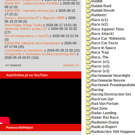
Rabbit
KWAS #40 - zabierzcie Atari Portfolio!
z 2026-06-23
Rabbit Raid
08:12 (0)
KWAS #40 - naprawa retrosprzętu
z 2026-06-21
Rabbit Revolt
17:15 (1)
Rabbotz!
Sceny z demosceny #7 z Bigerem i MBR
z 2026-
Race (v1)
06-19 22:08 (0)
Race (v2)
Atari Floppy Image Toolkit
z 2026-06-17 13:51 (9)
Spotkanie online z grupą LST
z 2026-06-16 16:32
Race Against Time
(17)
Race Attack!
Recoil zintegrowany z macOS
z 2026-06-13 21:34
Race Car 'Rithmetic
(5)
KWAS #40 odbędzie się w Katowicach
z 2026-06-
Race Car Facts
07 17:59 (25)
Race In Space
Commodore po atarowsku
z 2026-05-28 21:50 (21)
Race Trap
Urządzenie z rekordowo szybką transmisją SIO!
z
Race, The
2026-05-24 20:57 (116)
Racer (v1)
«« nowsze
starsze »»
Racer (v2)
Racer (v3)
AtariOnline.pl na YouTube
Rachowanie Heartlight
Rachowanie Nessie
Rachunek Prawdopodobi
Racing
Racing Destruction Set
Rack'em Up!
Rad Van Fortuin
Rad Zone
Radar Landing
Radar Rat Race
Radiation Dump
Radical Rupert
Pomocnik/Helper
Radioactive Shit Happens