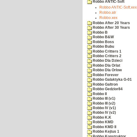
Robbo ANTIC-Soft
Robbo ANTIC-Soft.xex
Robbo.atr
Robbo.xex
Robbo After 20 Years
Robbo After 30 Years
Robbo B
Robbo B&W
Robbo Boss
Robbo Bubu
Robbo Critters 1
Robbo Critters 2
Robbo Dla Dzieci
Robbo Dla Orlat
Robbo Dla Orlow
Robbo Forever
Robbo Galaktyka G-01
Robbo Galtron
Robbo Gedzior84
Robbo II
Robbo III (v1)
Robbo III (v2)
Robbo IV (v1)
Robbo IV (v2)
Robbo K.K
Robbo KMD
Robbo KMD II
Robbo Kejtus 1
Robbo Konstruktor