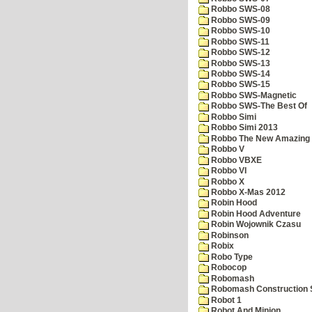
Robbo SWS-08
Robbo SWS-09
Robbo SWS-10
Robbo SWS-11
Robbo SWS-12
Robbo SWS-13
Robbo SWS-14
Robbo SWS-15
Robbo SWS-Magnetic
Robbo SWS-The Best Of
Robbo Simi
Robbo Simi 2013
Robbo The New Amazing A
Robbo V
Robbo VBXE
Robbo VI
Robbo X
Robbo X-Mas 2012
Robin Hood
Robin Hood Adventure
Robin Wojownik Czasu
Robinson
Robix
Robo Type
Robocop
Robomash
Robomash Construction 
Robot 1
Robot And Minion