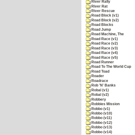
River Rally
River Rat
River Rescue
Road Block (v1)
Road Block (v2)
Road Blocks
Road Jump
Road Machine, The
Road Race (v1)
Road Race (v2)
Road Race (v3)
Road Race (v4)
Road Race (v5)
Road Runner
Road To The World Cup
Road Toad
Roader
Roadrace
Rob 'N' Banks
Robal (v1)
Robal (v2)
Robbery
Robbies Mission
Robbo (v1)
Robbo (v10)
Robbo (v11)
Robbo (v12)
Robbo (v13)
Robbo (v14)