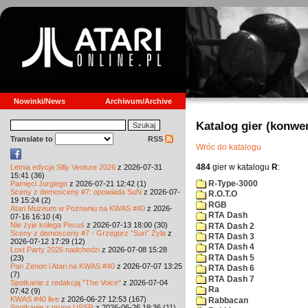
Nowinki/News
Archiwum/Archive
Katalog gier (konwe
Translate to
RSS
Wróc do katalogu
484
gier w katalogu
R
:
Letnia edycja Silly Venture 2026
z 2026-07-31
15:41 (36)
R-Type-3000
Pamięci Jurgiego
z 2026-07-21 12:42 (1)
Sceny z demosceny #7: opowiada SuN
z 2026-07-
R.O.T.O
19 15:24 (2)
RGB
Atari Muzeum w Poznaniu na KWAS #40
z 2026-
RTA Dash
07-16 16:10 (4)
Nie żyje kolega Pecuś
z 2026-07-13 18:00 (30)
RTA Dash 2
Sceny z demosceny #7 - Grzegorz "Sun" Żyła
z
RTA Dash 3
2026-07-12 17:29 (12)
RTA Dash 4
Lost Party 2026 nadchodzi
z 2026-07-08 15:28
RTA Dash 5
(23)
Pan Zenon i Atari na KWAS #40
z 2026-07-07 13:25
RTA Dash 6
(7)
RTA Dash 7
Spotkanie z redakcją "The Voice"
z 2026-07-04
Ra
07:42 (9)
KWAS #40 live
z 2026-06-27 12:53 (167)
Rabbacan
Spotkanie z grupą USSR
z 2026-06-26 19:36 (11)