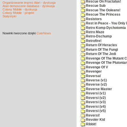
Rescue On Fractalus!
Organizowanie imprez Atari - dyskusja
Rescue Sub
Atari demoscene database - dyskusja
Colony Mobile - dyskusja
Rescue The Ooleans!
Colony Mobile - projekt
Rescue The Princess
Statystyki
Resistors
Rest in Peace - You Only
Retro Komp Dychotomia
Retro Maze
Nowinki
tworzone dzięki
CuteNews
Retro-Dschump
Retrofire!
Return Of Heracles
Return Of The Fungi
Return Of The Jedi
Revenge Of The Mutant 
Revenge Of The Plutonian
Revenge Of V
Revenger
Reversal
Reverse (v1)
Reverse (v2)
Reverse Master
Reversi (v1)
Reversi (v2)
Reversi (v3)
Reversi (v4)
Reversi (v5)
Reversi!
Revoler Kid
Ribbit!