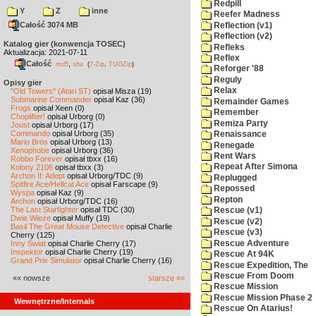
Redpill
Y
Z
inne
Reefer Madness
Całość 3074 MB
Reflection (v1)
Reflection (v2)
Katalog gier (konwencja TOSEC)
Refleks
Aktualizacja: 2021-07-11
Reflex
Całość
,
md5
sha
(
7-Zip
,
TUGZip
)
Reforger '88
Reguly
Opisy gier
Relax
"Old Towers" (Atari ST)
opisał Misza (19)
Submarine Commander
opisał Kaz (36)
Remainder Games
Frogs
opisał Xeen (0)
Remember
Choplifter!
opisał Urborg (0)
Remiza Party
Joust
opisał Urborg (17)
Commando
opisał Urborg (35)
Renaissance
Mario Bros
opisał Urborg (13)
Renegade
Xenophobe
opisał Urborg (36)
Rent Wars
Robbo Forever
opisał tbxx (16)
Repeat After Simona
Kolony 2106
opisał tbxx (3)
Archon II: Adept
opisał Urborg/TDC (9)
Replugged
Spitfire Ace/Hellcat Ace
opisał Farscape (9)
Repossed
Wyspa
opisał Kaz (9)
Repton
Archon
opisał Urborg/TDC (16)
The Last Starfighter
opisał TDC (30)
Rescue (v1)
Dwie Wieże
opisał Muffy (19)
Rescue (v2)
Basil The Great Mouse Detective
opisał Charlie
Rescue (v3)
Cherry (125)
Rescue Adventure
Inny Świat
opisał Charlie Cherry (17)
Inspektor
opisał Charlie Cherry (19)
Rescue At 94K
Grand Prix Simulator
opisał Charlie Cherry (16)
Rescue Expedition, The
Rescue From Doom
«« nowsze
starsze »»
Rescue Mission
Rescue Mission Phase 2
Wewnętrzne/Internals
Rescue On Atarius!