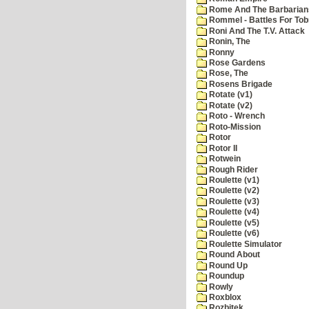
Rome And The Barbarian
Rommel - Battles For Tob
Roni And The T.V. Attack
Ronin, The
Ronny
Rose Gardens
Rose, The
Rosens Brigade
Rotate (v1)
Rotate (v2)
Roto - Wrench
Roto-Mission
Rotor
Rotor II
Rotwein
Rough Rider
Roulette (v1)
Roulette (v2)
Roulette (v3)
Roulette (v4)
Roulette (v5)
Roulette (v6)
Roulette Simulator
Round About
Round Up
Roundup
Rowly
Roxblox
Rozbitek