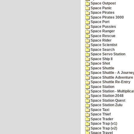
Space Outpost
Space Panic
Space Pirates
Space Pirates 3000
Space Port
Space Pussies
Space Ranger
Space Rescue
Space Rider
Space Scientist
Space Search
Space Servo Station
Space Ship II
Space Shot
Space Shuttle
Space Shuttle - A Journe
Space Shuttle Adventure
Space Shuttle Re-Entry
Space Station
Space Station - Multiplica
Space Station 2048
Space Station Quest
Space Station Zulu
Space Taxi
Space Thief
Space Trader
Space Trap (v1)
Space Trap (v2)
Space Travel