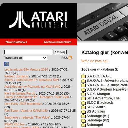
Nowinki/News
Archiwum/Archive
Katalog gier (konwe
Translate to
RSS
Wróc do katalogu
1069
gier w katalogu
S
:
Letnia edycja Silly Venture 2026
z 2026-07-31
15:41 (36)
S.A.B.O.T.A.G.E
Pamięci Jurgiego
z 2026-07-21 12:42 (1)
Sceny z demosceny #7: opowiada SuN
z 2026-07-
S.A.G.A. I - Adventurelan
19 15:24 (2)
S.A.G.A. II - La Tulipe Noir
Atari Muzeum w Poznaniu na KWAS #40
z 2026-
S.N.O.P System NapeĂŞn
07-16 16:10 (4)
Nie żyje kolega Pecuś
z 2026-07-13 18:00 (30)
S.O.S. Mangan
Sceny z demosceny #7 - Grzegorz "Sun" Żyła
z
SDI I Adventure, The
2026-07-12 17:29 (12)
SLCC Blackjack
Lost Party 2026 nadchodzi
z 2026-07-08 15:28
SOS Saturn
(23)
Pan Zenon i Atari na KWAS #40
z 2026-07-07 13:25
SS Achilles
(7)
Sabotage (v1)
Spotkanie z redakcją "The Voice"
z 2026-07-04
Sabotage (v2)
07:42 (9)
KWAS #40 live
z 2026-06-27 12:53 (167)
Sabotage!
Spotkanie z grupą USSR
z 2026-06-26 19:36 (11)