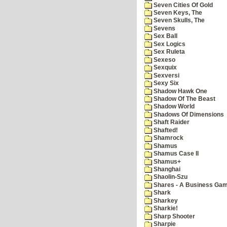
Seven Cities Of Gold
Seven Keys, The
Seven Skulls, The
Sevens
Sex Ball
Sex Logics
Sex Ruleta
Sexeso
Sexquix
Sexversi
Sexy Six
Shadow Hawk One
Shadow Of The Beast
Shadow World
Shadows Of Dimensions
Shaft Raider
Shafted!
Shamrock
Shamus
Shamus Case II
Shamus+
Shanghai
Shaolin-Szu
Shares - A Business Ga
Shark
Sharkey
Sharkie!
Sharp Shooter
Sharpie