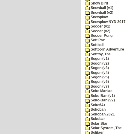
Snow Bird
Snowball (v1)
Snowball (v2)
Snowplow
Snowplow NYD 2017
Soccer (v1)
Soccer (v2)
Soccer Pong
Soft Pac
Softball
Softporn Adventure
Softtoy, The
Sogon (v1)
Sogon (v2)
Sogon (v3)
Sogon (v4)
Sogon (v5)
Sogon (v6)
Sogon (v7)
Soko Maniac
Soko-Ban (v1)
Soko-Ban (v2)
Soko64+
Sokoban
Sokoban 2021
Sokobar
Solar Star
Solar System, The
Solitaer