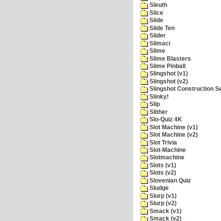
Sleuth
Slice
Slide
Slide Ten
Slider
Slimaci
Slime
Slime Blasters
Slime Pinball
Slingshot (v1)
Slingshot (v2)
Slingshot Construction S
Slinky!
Slip
Slither
Slo-Quiz 4K
Slot Machine (v1)
Slot Machine (v2)
Slot Trivia
Slot-Machine
Slotmachine
Slots (v1)
Slots (v2)
Slovenian Quiz
Sludge
Slurp (v1)
Slurp (v2)
Smack (v1)
Smack (v2)