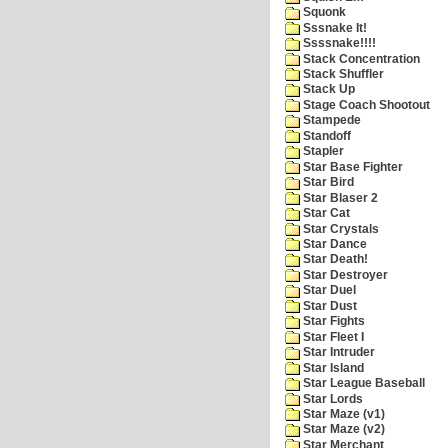
Squonk
Sssnake It!
Ssssnake!!!!
Stack Concentration
Stack Shuffler
Stack Up
Stage Coach Shootout
Stampede
Standoff
Stapler
Star Base Fighter
Star Bird
Star Blaser 2
Star Cat
Star Crystals
Star Dance
Star Death!
Star Destroyer
Star Duel
Star Dust
Star Fights
Star Fleet I
Star Intruder
Star Island
Star League Baseball
Star Lords
Star Maze (v1)
Star Maze (v2)
Star Merchant