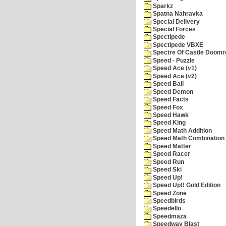
Sparkz
Spatna Nahravka
Special Delivery
Special Forces
Spectipede
Spectipede VBXE
Spectre Of Castle Doomr
Speed - Puzzle
Speed Ace (v1)
Speed Ace (v2)
Speed Ball
Speed Demon
Speed Facts
Speed Fox
Speed Hawk
Speed King
Speed Math Addition
Speed Math Combination
Speed Matter
Speed Racer
Speed Run
Speed Ski
Speed Up!
Speed Up!! Gold Edition
Speed Zone
Speedbirds
Speedello
Speedmaza
Speedway Blast