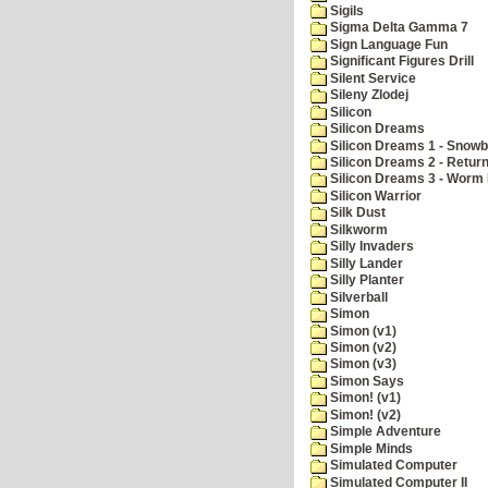
Sigils
Sigma Delta Gamma 7
Sign Language Fun
Significant Figures Drill
Silent Service
Sileny Zlodej
Silicon
Silicon Dreams
Silicon Dreams 1 - Snowb
Silicon Dreams 2 - Retur
Silicon Dreams 3 - Worm 
Silicon Warrior
Silk Dust
Silkworm
Silly Invaders
Silly Lander
Silly Planter
Silverball
Simon
Simon (v1)
Simon (v2)
Simon (v3)
Simon Says
Simon! (v1)
Simon! (v2)
Simple Adventure
Simple Minds
Simulated Computer
Simulated Computer II