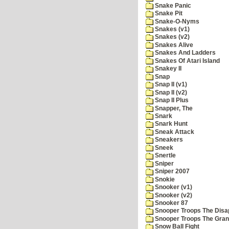
Snake Panic
Snake Pit
Snake-O-Nyms
Snakes (v1)
Snakes (v2)
Snakes Alive
Snakes And Ladders
Snakes Of Atari Island
Snakey II
Snap
Snap II (v1)
Snap II (v2)
Snap II Plus
Snapper, The
Snark
Snark Hunt
Sneak Attack
Sneakers
Sneek
Snertle
Sniper
Sniper 2007
Snokie
Snooker (v1)
Snooker (v2)
Snooker 87
Snooper Troops The Disa
Snooper Troops The Grani
Snow Ball Fight