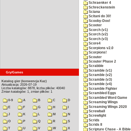
Schraenker 4
Schreckenstein
Sciana
Scitani do 30!
Scooby-Doo!
Scooter
Scorch (v1)
Scorch (v2)
Scorch (v3)
Score4
Scorpions v2.0
Scorpions!
Scouter
Scouter Phase 2
Scrabble
Scramble (v1)
Gry/Games
Scramble (v2)
Scramble (v3)
Katalog gier (konwencja Kaz)
Scramble (v4)
Aktualizacja: 2026-07-19
Liczba katalogów: 8878, liczba plików: 40040
Scramble Fighter
Zmian katalogów: 1, zmian plików: 1
Scrambled Eggs
Scrambled Word Game
0-9
A
B
C
D
Screaming Wings
Screaming Wings 2020
E
F
G
H
I
Screwball
J
K
L
M
N
Screwlight
Scrids
O
P
Q
R
S
Scrids II
T
U
V
W
X
Scripture Chase - A Bible