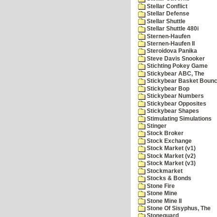
Stellar Conflict
Stellar Defense
Stellar Shuttle
Stellar Shuttle 480i
Sternen-Haufen
Sternen-Haufen II
Steroidova Panika
Steve Davis Snooker
Stichting Pokey Game
Stickybear ABC, The
Stickybear Basket Boun
Stickybear Bop
Stickybear Numbers
Stickybear Opposites
Stickybear Shapes
Stimulating Simulations
Stinger
Stock Broker
Stock Exchange
Stock Market (v1)
Stock Market (v2)
Stock Market (v3)
Stockmarket
Stocks & Bonds
Stone Fire
Stone Mine
Stone Mine II
Stone Of Sisyphus, The
Stoneguard