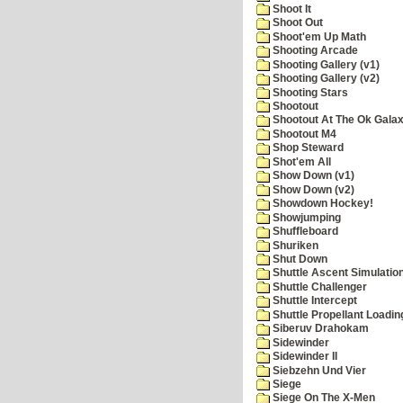
Shoot It
Shoot Out
Shoot'em Up Math
Shooting Arcade
Shooting Gallery (v1)
Shooting Gallery (v2)
Shooting Stars
Shootout
Shootout At The Ok Gala
Shootout M4
Shop Steward
Shot'em All
Show Down (v1)
Show Down (v2)
Showdown Hockey!
Showjumping
Shuffleboard
Shuriken
Shut Down
Shuttle Ascent Simulatio
Shuttle Challenger
Shuttle Intercept
Shuttle Propellant Loadin
Siberuv Drahokam
Sidewinder
Sidewinder II
Siebzehn Und Vier
Siege
Siege On The X-Men