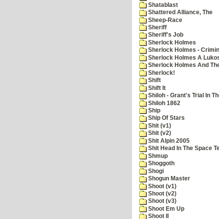
Shatablast
Shattered Alliance, The
Sheep-Race
Sheriff
Sheriff's Job
Sherlock Holmes
Sherlock Holmes - Crimin
Sherlock Holmes A Lukos
Sherlock Holmes And The
Sherlock!
Shift
Shift It
Shiloh - Grant's Trial In T
Shiloh 1862
Ship
Ship Of Stars
Shit (v1)
Shit (v2)
Shit Alpin 2005
Shit Head In The Space T
Shmup
Shoggoth
Shogi
Shogun Master
Shoot (v1)
Shoot (v2)
Shoot (v3)
Shoot Em Up
Shoot II