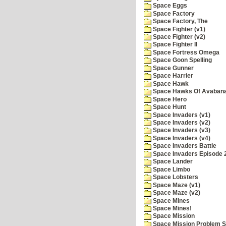
Space Eggs
Space Factory
Space Factory, The
Space Fighter (v1)
Space Fighter (v2)
Space Fighter II
Space Fortress Omega
Space Goon Spelling
Space Gunner
Space Harrier
Space Hawk
Space Hawks Of Avabana
Space Hero
Space Hunt
Space Invaders (v1)
Space Invaders (v2)
Space Invaders (v3)
Space Invaders (v4)
Space Invaders Battle
Space Invaders Episode 
Space Lander
Space Limbo
Space Lobsters
Space Maze (v1)
Space Maze (v2)
Space Mines
Space Mines!
Space Mission
Space Mission Problem S