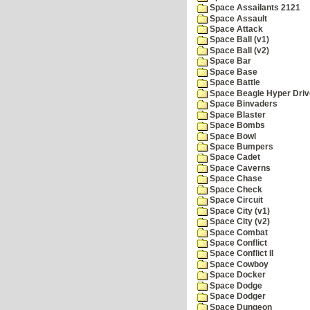
Space Assailants 2121
Space Assault
Space Attack
Space Ball (v1)
Space Ball (v2)
Space Bar
Space Base
Space Battle
Space Beagle Hyper Driv
Space Binvaders
Space Blaster
Space Bombs
Space Bowl
Space Bumpers
Space Cadet
Space Caverns
Space Chase
Space Check
Space Circuit
Space City (v1)
Space City (v2)
Space Combat
Space Conflict
Space Conflict II
Space Cowboy
Space Docker
Space Dodge
Space Dodger
Space Dungeon