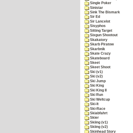
Single Poker
Sinistar
Sink The Bismark
Sir Ed
Sir Lancelot
Sisyphos
Sitting Target
Sixgun Shootout
Skakatory
Skarb Piratow
Skarbnik
Skate Crazy
Skateboard
Skeet
Skeet Shoot
Ski (v1)
Ski (v2)
Ski Jump
Ski King
Ski King II
Ski Run
Ski Weltcup
Ski-It
Ski-Race
Skiabfahrt
Skier
Skiing (v1)
Skiing (v2)
Skinhead Story