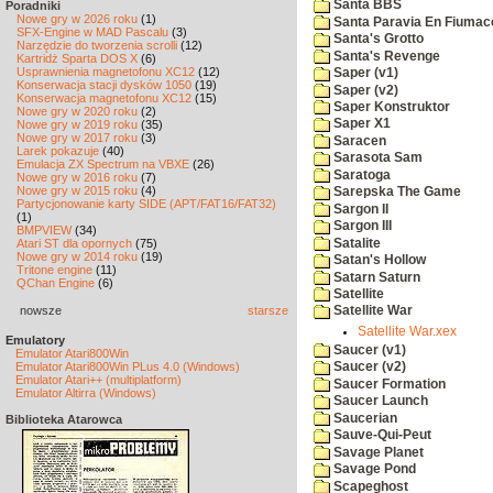
Santa BBS
Poradniki
Nowe gry w 2026 roku
(1)
Santa Paravia En Fiumac
SFX-Engine w MAD Pascalu
(3)
Santa's Grotto
Narzędzie do tworzenia scrolli
(12)
Santa's Revenge
Kartridż Sparta DOS X
(6)
Usprawnienia magnetofonu XC12
(12)
Saper (v1)
Konserwacja stacji dysków 1050
(19)
Saper (v2)
Konserwacja magnetofonu XC12
(15)
Saper Konstruktor
Nowe gry w 2020 roku
(2)
Saper X1
Nowe gry w 2019 roku
(35)
Nowe gry w 2017 roku
(3)
Saracen
Larek pokazuje
(40)
Sarasota Sam
Emulacja ZX Spectrum na VBXE
(26)
Saratoga
Nowe gry w 2016 roku
(7)
Nowe gry w 2015 roku
(4)
Sarepska The Game
Partycjonowanie karty SIDE (APT/FAT16/FAT32)
Sargon II
(1)
Sargon III
BMPVIEW
(34)
Satalite
Atari ST dla opornych
(75)
Nowe gry w 2014 roku
(19)
Satan's Hollow
Tritone engine
(11)
Satarn Saturn
QChan Engine
(6)
Satellite
nowsze
starsze
Satellite War
Satellite War.xex
Emulatory
Saucer (v1)
Emulator Atari800Win
Emulator Atari800Win PLus 4.0 (Windows)
Saucer (v2)
Emulator Atari++ (multiplatform)
Saucer Formation
Emulator Altirra (Windows)
Saucer Launch
Saucerian
Biblioteka Atarowca
Sauve-Qui-Peut
Savage Planet
Savage Pond
Scapeghost