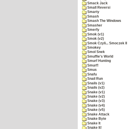
Smack Jack
Small Reversi
Smarty
Smash
Smash The Windows
Smasher
Smerfy
Smok (v1)
Smok (v2)
Smok Czyli... Smoczek II
Smokey
Smol Snek
Smuffie's World
Smurf Hunting
Smurf!
Smus
Snafu
Snail Run
Snails (v1)
Snails (v2)
Snake (v1)
Snake (v2)
Snake (v3)
Snake (v4)
Snake (v5)
Snake Attack
Snake Byte
Snake It
Snake It!