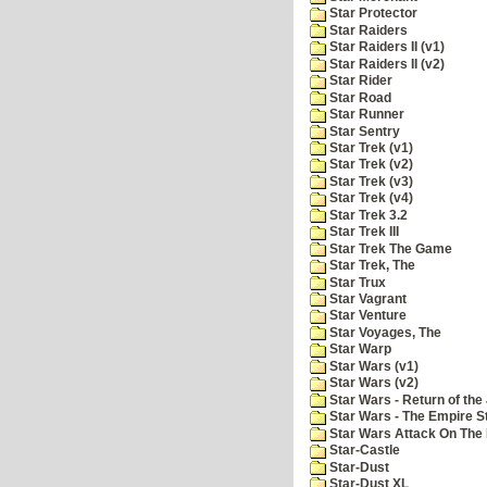
Star Protector
Star Raiders
Star Raiders II (v1)
Star Raiders II (v2)
Star Rider
Star Road
Star Runner
Star Sentry
Star Trek (v1)
Star Trek (v2)
Star Trek (v3)
Star Trek (v4)
Star Trek 3.2
Star Trek III
Star Trek The Game
Star Trek, The
Star Trux
Star Vagrant
Star Venture
Star Voyages, The
Star Warp
Star Wars (v1)
Star Wars (v2)
Star Wars - Return of the 
Star Wars - The Empire S
Star Wars Attack On The 
Star-Castle
Star-Dust
Star-Dust XL