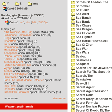
Scrolls Of Abadon, The
Y
Z
inne
Scromber
Całość 3074 MB
Se Busca
Sea Alert
Katalog gier (konwencja TOSEC)
Sea Bandit
Aktualizacja: 2021-07-11
Sea Battle!
Całość
,
md5
sha
(
7-Zip
,
TUGZip
)
Sea Chase
Opisy gier
Sea Dragon
"Old Towers" (Atari ST)
opisał Misza (19)
Sea Falcon IV
Submarine Commander
opisał Kaz (36)
Sea Fighter
Frogs
opisał Xeen (0)
Sea Horse Hide'n Seek
Choplifter!
opisał Urborg (0)
Joust
opisał Urborg (17)
Sea Of Zirun
Commando
opisał Urborg (35)
Sea War
Mario Bros
opisał Urborg (13)
Sea Wars
Xenophobe
opisał Urborg (36)
Robbo Forever
opisał tbxx (16)
Seafox
Kolony 2106
opisał tbxx (3)
Seahorses
Archon II: Adept
opisał Urborg/TDC (9)
Seaquest
Spitfire Ace/Hellcat Ace
opisał Farscape (9)
Search For The Jewel Of 
Wyspa
opisał Kaz (9)
Archon
opisał Urborg/TDC (16)
Search For The Spectrix
The Last Starfighter
opisał TDC (30)
Search, The
Dwie Wieże
opisał Muffy (19)
Seastalker
Basil The Great Mouse Detective
opisał Charlie
Cherry (125)
Seawolf II
Inny Świat
opisał Charlie Cherry (17)
Secret Agent
Inspektor
opisał Charlie Cherry (19)
Secret Agent Mission 1
Grand Prix Simulator
opisał Charlie Cherry (16)
Secret Code
«« nowsze
starsze »»
Secret Diary Of Adrian Mo
Secret Formula
Wewnętrzne/Internals
Secret Nuclear Factory
Secret Of Kyobu Di, The