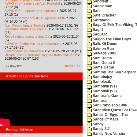
Saboteur
KWAS #40 - zabierzcie Atari Portfolio!
z 2026-06-23
Saddleman
08:12 (0)
KWAS #40 - naprawa retrosprzętu
z 2026-06-21
Safe
17:15 (1)
Safe Cracker
Sceny z demosceny #7 z Bigerem i MBR
z 2026-
Safryland
06-19 22:08 (0)
Saga Of Erik The Viking, 
Atari Floppy Image Toolkit
z 2026-06-17 13:51 (9)
Spotkanie online z grupą LST
z 2026-06-16 16:32
Sagi 1
(16)
Saguaro
Recoil zintegrowany z macOS
z 2026-06-13 21:34
Saigon The Final Days
(5)
KWAS #40 odbędzie się w Katowicach
z 2026-06-
Sails Of Doom
07 17:59 (25)
Salmon Run
Commodore po atarowsku
z 2026-05-28 21:50 (21)
Salvage 2001
Urządzenie z rekordowo szybką transmisją SIO!
z
Sam Doma
2026-05-24 20:57 (116)
Sam Doma II
«« nowsze
starsze »»
Same Game
Sammy The Sea Serpent
AtariOnline.pl na YouTube
Samobojcy
Samolocik
Samotnik (v1)
Samotnik (v2)
Samurai's Game
Samuraj
San Francisco 1906
Sanctified Quest For Pow
Sands Of Egypt, The
Sands Of Mars
Sandy
Sandy 3.2
Pomocnik/Helper
Sandy New Version