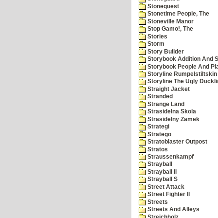
Stonequest
Stonetime People, The
Stoneville Manor
Stop Gamo!, The
Stories
Storm
Story Builder
Storybook Addition And S
Storybook People And Pl
Storyline Rumpelstiltskin
Storyline The Ugly Duckl
Straight Jacket
Stranded
Strange Land
Strasidelna Skola
Strasidelny Zamek
Strategi
Stratego
Stratoblaster Outpost
Stratos
Straussenkampf
Strayball
Strayball II
Strayball S
Street Attack
Street Fighter II
Streets
Streets And Alleys
Streichholz