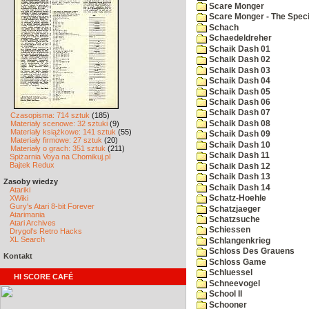
Scare Monger
Scare Monger - The Specia
Schach
Schaedeldreher
Schaik Dash 01
Schaik Dash 02
Schaik Dash 03
Schaik Dash 04
Schaik Dash 05
Schaik Dash 06
Schaik Dash 07
Czasopisma: 714 sztuk
(185)
Schaik Dash 08
Materiały scenowe: 32 sztuki
(9)
Materiały książkowe: 141 sztuk
(55)
Schaik Dash 09
Materiały firmowe: 27 sztuk
(20)
Schaik Dash 10
Materiały o grach: 351 sztuk
(211)
Schaik Dash 11
Spiżarnia Voya na Chomikuj.pl
Bajtek Redux
Schaik Dash 12
Schaik Dash 13
Zasoby wiedzy
Schaik Dash 14
Atariki
XWiki
Schatz-Hoehle
Gury's Atari 8-bit Forever
Schatzjaeger
Atarimania
Schatzsuche
Atari Archives
Schiessen
Drygol's Retro Hacks
XL Search
Schlangenkrieg
Schloss Des Grauens
Kontakt
Schloss Game
Schluessel
HI SCORE CAFÉ
Schneevogel
School II
Schooner