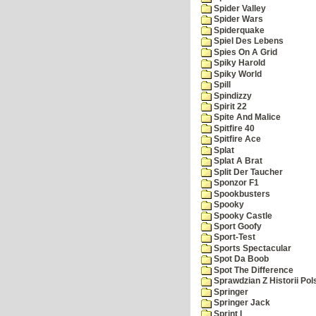
Spider Valley
Spider Wars
Spiderquake
Spiel Des Lebens
Spies On A Grid
Spiky Harold
Spiky World
Spill
Spindizzy
Spirit 22
Spite And Malice
Spitfire 40
Spitfire Ace
Splat
Splat A Brat
Split Der Taucher
Sponzor F1
Spookbusters
Spooky
Spooky Castle
Sport Goofy
Sport-Test
Sports Spectacular
Spot Da Boob
Spot The Difference
Sprawdzian Z Historii Pol
Springer
Springer Jack
Sprint I