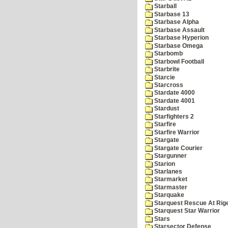
Starball
Starbase 13
Starbase Alpha
Starbase Assault
Starbase Hyperion
Starbase Omega
Starbomb
Starbowl Football
Starbrite
Starcie
Starcross
Stardate 4000
Stardate 4001
Stardust
Starfighters 2
Starfire
Starfire Warrior
Stargate
Stargate Courier
Stargunner
Starion
Starlanes
Starmarket
Starmaster
Starquake
Starquest Rescue At Rige
Starquest Star Warrior
Stars
Starsector Defense