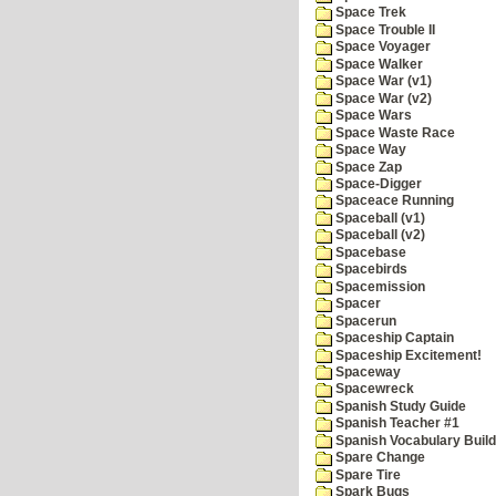
Space Trek
Space Trouble II
Space Voyager
Space Walker
Space War (v1)
Space War (v2)
Space Wars
Space Waste Race
Space Way
Space Zap
Space-Digger
Spaceace Running
Spaceball (v1)
Spaceball (v2)
Spacebase
Spacebirds
Spacemission
Spacer
Spacerun
Spaceship Captain
Spaceship Excitement!
Spaceway
Spacewreck
Spanish Study Guide
Spanish Teacher #1
Spanish Vocabulary Build
Spare Change
Spare Tire
Spark Bugs