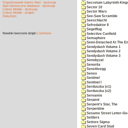
Organizowanie imprez Atari - dyskusja
Secretum Labyrinth King
Atari demoscene database - dyskusja
Sector 10
Colony Mobile - dyskusja
Sector Wars
Colony Mobile - projekt
See-Saw Scramble
Statystyki
Seeschlacht
Sefredaktor II
Segelflug
Nowinki
tworzone dzięki
CuteNews
Selective Canfield
Semaphore
Semi-Detached At The End
Sendydash Volume 1
Sendydash Volume 2
Sendydash Volume 3
Senobyzal
Senorita
Sensitivegg
Senso
Sentinel
Sentinel I
Serduszka (v1)
Serduszka (v2)
Sereamis
Serpent
Serpent's Star, The
Serpentine
Sesame Street Letter-Go
Settlers
Settore Sigma
Seven Card Stud