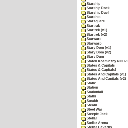
Starship
Starship Dock
Starship Duel
Starshot
Starsquare
Startrak
Startrek (v1)
Startrek (v2)
Starware
Starwarp
Stary Dom (v1)
Stary Dom (v2)
Stary Dum
Statek Kosmiczny NCC-
States & Capitals
States & Capitals!
States And Capitals (v1)
States And Capitals (v2)
Static
Station
Stationfall
Statki
Stealth
Steam
Steel War
Steeple Jack
Stellar
Stellar Arena
Stellar Caverns