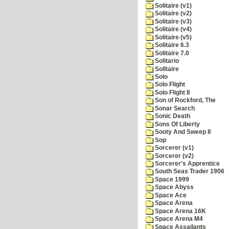
Solitaire (v1)
Solitaire (v2)
Solitaire (v3)
Solitaire (v4)
Solitaire (v5)
Solitaire 6.3
Solitaire 7.0
Solitario
Solltaire
Solo
Solo Flight
Solo Flight II
Son of Rockford, The
Sonar Search
Sonic Death
Sons Of Liberty
Sooty And Sweep II
Sop
Sorcerer (v1)
Sorcerer (v2)
Sorcerer's Apprentice
South Seas Trader 1906
Space 1999
Space Abyss
Space Ace
Space Arena
Space Arena 16K
Space Arena M4
Space Assailants