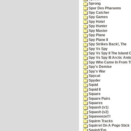
Sprong
Spur Des Pharaons
Spy Catcher
Spy Games
Spy Hotel
Spy Hunter
Spy Master
Spy Plane
Spy Plane II
Spy Strikes Back!, The
Spy Vs Spy
Spy Vs Spy II The Island 
Spy Vs Spy III Arctic Anti
Spy Who Came In From T
Spy's Demise
Spy's War
Spycat
Spyder
Sqoid
Sqoid II
Square
Square Pairs
Squares
Squash (v1)
Squash (v2)
Squeeeeze!!!
Squirm Tracks
Squirrel On A Pogo Stick
Squish'Em