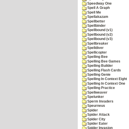
Speedway One
Spell A Graph
Spell Me
Spellakazam
Spellbetter
Spellbinder
Spellbound (v1)
Spellbound (v2)
Spellbound (v3)
Spellbreaker
Spelldiver
Spellicopter
Spelling Bee
Spelling Bee Games
Spelling Builder
Spelling Flash Cards
Spelling Genie
Spelling In Context Eight
Spelling In Context One
Spelling Practice
Spellweaver
Spelunker
Sperm Invaders
Speurneus
Spider
Spider Attack
Spider City
Spider Eater
Spider Invasion