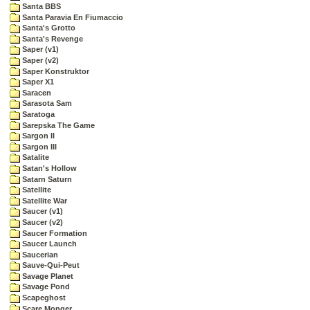
Santa BBS
Santa Paravia En Fiumaccio
Santa's Grotto
Santa's Revenge
Saper (v1)
Saper (v2)
Saper Konstruktor
Saper X1
Saracen
Sarasota Sam
Saratoga
Sarepska The Game
Sargon II
Sargon III
Satalite
Satan's Hollow
Satarn Saturn
Satellite
Satellite War
Saucer (v1)
Saucer (v2)
Saucer Formation
Saucer Launch
Saucerian
Sauve-Qui-Peut
Savage Planet
Savage Pond
Scapeghost
Scare Monger