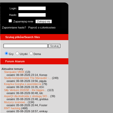
Login:
Hasło:
Zapamiętaj mnie
Zapomniane hasło?
Poproś o członkostwo
Szukaj plików/Search files
Gry
Użytki
Dema
Forum Atarum
Aktualne tematy
Starquake VBXE
(13)
ostatni: 06-08-2026 23:14, Konop
Studio komputerowe The Marauder -...
(249)
ostatni: 06-08-2026 19:56, pigula
Książka Gorgha o asemblerze
(79)
ostatni: 06-08-2026 15:35, tOri
Silly Venture 2026SE - the bigges...
(113)
ostatni: 06-08-2026 00:48, tdc
AspeQt dla Androida z obsługą SIO...
(39)
ostatni: 05-08-2026 23:48, greblus
Muzycy scenowi...
(134)
ostatni: 05-08-2026 20:44, Foster
RMT hacking
(468)
ostatni: 05-08-2026 18:57, emkay