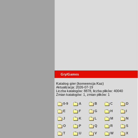
Gry/Games
Katalog gier (konwencja Kaz)
Aktualizacja: 2026-07-19
Liczba katalogów: 8878, liczba plików: 40040
Zmian katalogów: 1, zmian plików: 1
0-9
A
B
C
D
E
F
G
H
I
J
K
L
M
N
O
P
Q
R
S
T
U
V
W
X