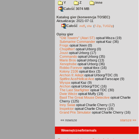
Y
Z
inne
Całość 3074 MB
Katalog gier (konwencja TOSEC)
Aktualizacja: 2021-07-11
Całość
,
md5
sha
(
7-Zip
,
TUGZip
)
Opisy gier
"Old Towers" (Atari ST)
opisał Misza (19)
Submarine Commander
opisał Kaz (36)
Frogs
opisał Xeen (0)
Choplifter!
opisał Urborg (0)
Joust
opisał Urborg (17)
Commando
opisał Urborg (35)
Mario Bros
opisał Urborg (13)
Xenophobe
opisał Urborg (36)
Robbo Forever
opisał tbxx (16)
Kolony 2106
opisał tbxx (3)
Archon II: Adept
opisał Urborg/TDC (9)
Spitfire Ace/Hellcat Ace
opisał Farscape (9)
Wyspa
opisał Kaz (9)
Archon
opisał Urborg/TDC (16)
The Last Starfighter
opisał TDC (30)
Dwie Wieże
opisał Muffy (19)
Basil The Great Mouse Detective
opisał Charlie
Cherry (125)
Inny Świat
opisał Charlie Cherry (17)
Inspektor
opisał Charlie Cherry (19)
Grand Prix Simulator
opisał Charlie Cherry (16)
«« nowsze
starsze »»
Wewnętrzne/Internals