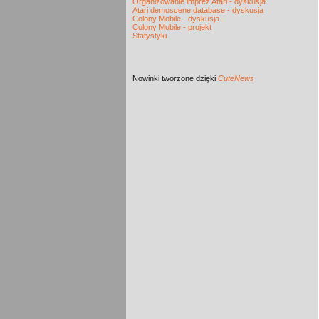
Organizowanie imprez Atari - dyskusja
Atari demoscene database - dyskusja
Colony Mobile - dyskusja
Colony Mobile - projekt
Statystyki
Nowinki
tworzone dzięki
CuteNews