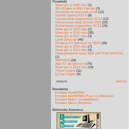
Poradniki
Nowe gry w 2026 roku
(1)
SFX-Engine w MAD Pascalu
(3)
Narzędzie do tworzenia scrolli
(12)
Kartridż Sparta DOS X
(6)
Usprawnienia magnetofonu XC12
(12)
Konserwacja stacji dysków 1050
(19)
Konserwacja magnetofonu XC12
(15)
Nowe gry w 2020 roku
(2)
Nowe gry w 2019 roku
(35)
Nowe gry w 2017 roku
(3)
Larek pokazuje
(40)
Emulacja ZX Spectrum na VBXE
(26)
Nowe gry w 2016 roku
(7)
Nowe gry w 2015 roku
(4)
Partycjonowanie karty SIDE (APT/FAT16/FAT32)
(1)
BMPVIEW
(34)
Atari ST dla opornych
(75)
Nowe gry w 2014 roku
(19)
Tritone engine
(11)
QChan Engine
(6)
nowsze
starsze
Emulatory
Emulator Atari800Win
Emulator Atari800Win PLus 4.0 (Windows)
Emulator Atari++ (multiplatform)
Emulator Altirra (Windows)
Biblioteka Atarowca