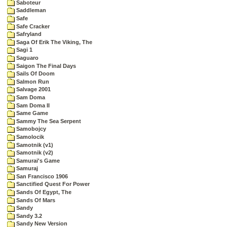
Saboteur
Saddleman
Safe
Safe Cracker
Safryland
Saga Of Erik The Viking, The
Sagi 1
Saguaro
Saigon The Final Days
Sails Of Doom
Salmon Run
Salvage 2001
Sam Doma
Sam Doma II
Same Game
Sammy The Sea Serpent
Samobojcy
Samolocik
Samotnik (v1)
Samotnik (v2)
Samurai's Game
Samuraj
San Francisco 1906
Sanctified Quest For Power
Sands Of Egypt, The
Sands Of Mars
Sandy
Sandy 3.2
Sandy New Version