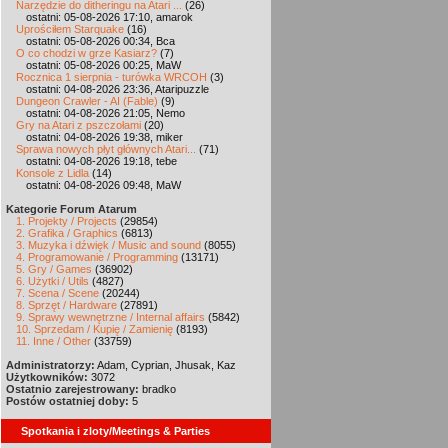
Narzędzie do ditheringu na Atari ...
(26)
ostatni: 05-08-2026 17:10, amarok
Uprościłem Starquake
(16)
ostatni: 05-08-2026 00:34, Bca
O co chodzi w grze Kasiarz?
(7)
ostatni: 05-08-2026 00:25, MaW
Rocznica 1 sierpnia - turówka WRCOH
(3)
ostatni: 04-08-2026 23:36, Ataripuzzle
Dungeon Crawler - AI (Fable)
(9)
ostatni: 04-08-2026 21:05, Nemo
Gry na Atari z pszczołami
(20)
ostatni: 04-08-2026 19:38, miker
Sprawa nowych płyt głównych Atari...
(71)
ostatni: 04-08-2026 19:18, tebe
Konsole z Lidla
(14)
ostatni: 04-08-2026 09:48, MaW
Kategorie Forum Atarum
1. Projekty / Projects
(29854)
2. Grafika / Graphics
(6813)
3. Muzyka i dźwięk / Music and sound
(8055)
4. Programowanie / Programming
(13171)
5. Gry / Games
(36902)
6. Użytki / Utils
(4827)
7. Scena / Scene
(20244)
8. Sprzęt / Hardware
(27891)
9. Sprawy wewnętrzne / Internal affairs
(5842)
10. Sprzedam / Kupię / Zamienię
(8193)
11. Inne / Other
(33759)
Administratorzy:
Adam, Cyprian, Jhusak, Kaz
Użytkowników:
3072
Ostatnio zarejestrowany:
bradko
Postów ostatniej doby:
5
Spotkania i zloty/Meetings & Parties