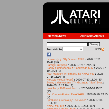
Nowinki/News
Archiwum/Archive
Translate to
RSS
Letnia edycja Silly Venture 2026
z 2026-07-31
15:41 (36)
Pamięci Jurgiego
z 2026-07-21 12:42 (1)
Sceny z demosceny #7: opowiada SuN
z 2026-07-
19 15:24 (2)
Atari Muzeum w Poznaniu na KWAS #40
z 2026-
07-16 16:10 (4)
Nie żyje kolega Pecuś
z 2026-07-13 18:00 (30)
Sceny z demosceny #7 - Grzegorz "Sun" Żyła
z
2026-07-12 17:29 (12)
Lost Party 2026 nadchodzi
z 2026-07-08 15:28
(23)
Pan Zenon i Atari na KWAS #40
z 2026-07-07 13:25
(7)
Spotkanie z redakcją "The Voice"
z 2026-07-04
07:42 (9)
KWAS #40 live
z 2026-06-27 12:53 (167)
Spotkanie z grupą USSR
z 2026-06-26 19:36 (11)