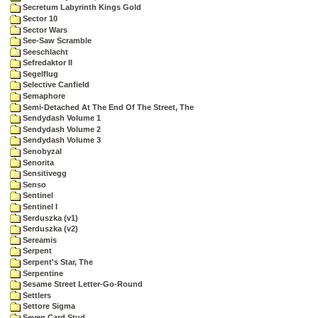
Secretum Labyrinth Kings Gold
Sector 10
Sector Wars
See-Saw Scramble
Seeschlacht
Sefredaktor II
Segelflug
Selective Canfield
Semaphore
Semi-Detached At The End Of The Street, The
Sendydash Volume 1
Sendydash Volume 2
Sendydash Volume 3
Senobyzal
Senorita
Sensitivegg
Senso
Sentinel
Sentinel I
Serduszka (v1)
Serduszka (v2)
Sereamis
Serpent
Serpent's Star, The
Serpentine
Sesame Street Letter-Go-Round
Settlers
Settore Sigma
Seven Card Stud