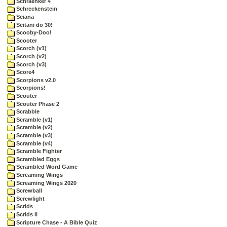
Schraenker 4
Schreckenstein
Sciana
Scitani do 30!
Scooby-Doo!
Scooter
Scorch (v1)
Scorch (v2)
Scorch (v3)
Score4
Scorpions v2.0
Scorpions!
Scouter
Scouter Phase 2
Scrabble
Scramble (v1)
Scramble (v2)
Scramble (v3)
Scramble (v4)
Scramble Fighter
Scrambled Eggs
Scrambled Word Game
Screaming Wings
Screaming Wings 2020
Screwball
Screwlight
Scrids
Scrids II
Scripture Chase - A Bible Quiz