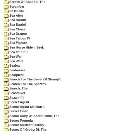
Scrolls Of Abadon, The
Scromber
Se Busca
Sea Alert
Sea Bandit
Sea Battle!
Sea Chase
Sea Dragon
Sea Falcon IV
Sea Fighter
Sea Horse Hide'n Seek
Sea Of Zirun
Sea War
Sea Wars
Seafox
Seahorses
Seaquest
Search For The Jewel Of Strength
Search For The Spectrix
Search, The
Seastalker
Seawolf II
Secret Agent
Secret Agent Mission 1
Secret Code
Secret Diary Of Adrian Mole, The
Secret Formula
Secret Nuclear Factory
Secret Of Kyobu Di, The