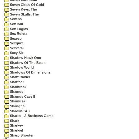
Seven Cities Of Gold
Seven Keys, The
Seven Skulls, The
Sevens
Sex Ball
Sex Logics
Sex Ruleta
Sexeso
Sexquix
Sexversi
Sexy Six
Shadow Hawk One
Shadow Of The Beast
Shadow World
Shadows Of Dimensions
Shaft Raider
Shafted!
Shamrock
Shamus
Shamus Case II
Shamus+
Shanghai
Shaolin-Szu
Shares - A Business Game
Shark
Sharkey
Sharkie!
Sharp Shooter