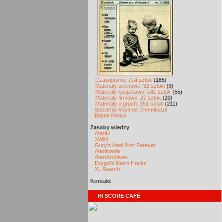
Czasopisma: 714 sztuk
(185)
Materiały scenowe: 32 sztuki
(9)
Materiały książkowe: 141 sztuk
(55)
Materiały firmowe: 27 sztuk
(20)
Materiały o grach: 351 sztuk
(211)
Spiżarnia Voya na Chomikuj.pl
Bajtek Redux
Zasoby wiedzy
Atariki
XWiki
Gury's Atari 8-bit Forever
Atarimania
Atari Archives
Drygol's Retro Hacks
XL Search
Kontakt
HI SCORE CAFÉ