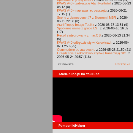
KWAS #40 - zabierzcie Atari Portfolio!
z 2026-06-23
08:12 (0)
KWAS #40 - naprawa retrosprzętu
z 2026-06-21
17:15 (1)
Sceny z demosceny #7 z Bigerem i MBR
z 2026-
06-19 22:08 (0)
Atari Floppy Image Toolkit
z 2026-06-17 13:51 (9)
Spotkanie online z grupą LST
z 2026-06-16 16:32
(17)
Recoil zintegrowany z macOS
z 2026-06-13 21:34
(5)
KWAS #40 odbędzie się w Katowicach
z 2026-06-
07 17:59 (25)
Commodore po atarowsku
z 2026-05-28 21:50 (21)
Urządzenie z rekordowo szybką transmisją SIO!
z
2026-05-24 20:57 (116)
«« nowsze
starsze »»
AtariOnline.pl na YouTube
Pomocnik/Helper