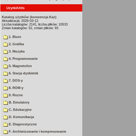
Użytki/Utils
Katalog użytków (konwencja Kaz)
Aktualizacja: 2026-03-12
Liczba katalogów: 2141, liczba plików: 10533
Zmian katalogów: 52, zmian plików: 93
1. Biuro
2. Grafika
3. Muzyka
4. Programowanie
5. Magnetofon
6. Stacja dyskietek
7. DOS-y
8. ROM-y
9. Rozne
B. Emulatory
C. Edukacyjne
D. Komunikacja
E. Diagnostyczne
F. Archiwizowanie i kompresowanie