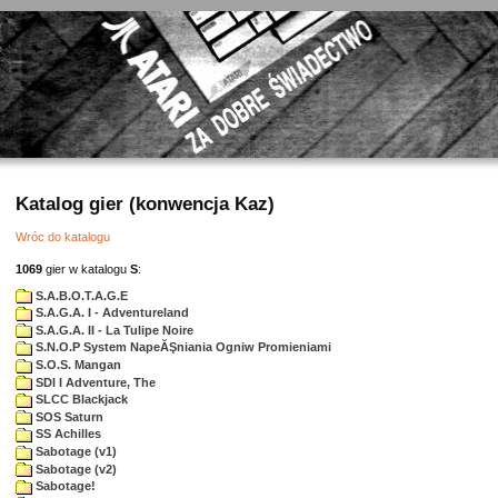
Katalog gier (konwencja Kaz)
Wróc do katalogu
1069
gier w katalogu
S
:
S.A.B.O.T.A.G.E
S.A.G.A. I - Adventureland
S.A.G.A. II - La Tulipe Noire
S.N.O.P System NapeĂŞniania Ogniw Promieniami
S.O.S. Mangan
SDI I Adventure, The
SLCC Blackjack
SOS Saturn
SS Achilles
Sabotage (v1)
Sabotage (v2)
Sabotage!