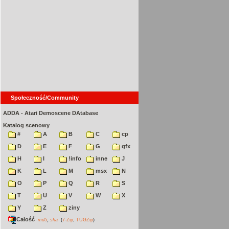
Społeczność/Community
ADDA - Atari Demoscene DAtabase
Katalog scenowy
#
A
B
C
cp
D
E
F
G
gfx
H
I
!info
inne
J
K
L
M
msx
N
O
P
Q
R
S
T
U
V
W
X
Y
Z
ziny
Całość
,
md5
sha
(
7-Zip
,
TUGZip
)