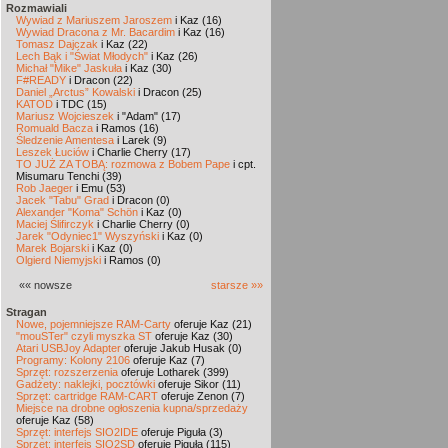
Rozmawiali
Wywiad z Mariuszem Jaroszem
i Kaz (16)
Wywiad Dracona z Mr. Bacardim
i Kaz (16)
Tomasz Dajczak
i Kaz (22)
Lech Bąk i "Świat Młodych"
i Kaz (26)
Michał "Mike" Jaskuła
i Kaz (30)
F#READY
i Dracon (22)
Daniel „Arctus” Kowalski
i Dracon (25)
KATOD
i TDC (15)
Mariusz Wojcieszek
i "Adam" (17)
Romuald Bacza
i Ramos (16)
Śledzenie Amentesa
i Larek (9)
Leszek Łuciów
i Charlie Cherry (17)
TO JUŻ ZA TOBĄ: rozmowa z Bobem Pape
i cpt.
Misumaru Tenchi (39)
Rob Jaeger
i Emu (53)
Jacek "Tabu" Grad
i Dracon (0)
Alexander "Koma" Schön
i Kaz (0)
Maciej Ślifirczyk
i Charlie Cherry (0)
Jarek "Odyniec1" Wyszyński
i Kaz (0)
Marek Bojarski
i Kaz (0)
Olgierd Niemyjski
i Ramos (0)
«« nowsze
starsze »»
Stragan
Nowe, pojemniejsze RAM-Carty
oferuje Kaz (21)
"mouSTer" czyli myszka ST
oferuje Kaz (30)
Atari USBJoy Adapter
oferuje Jakub Husak (0)
Programy: Kolony 2106
oferuje Kaz (7)
Sprzęt: rozszerzenia
oferuje Lotharek (399)
Gadżety: naklejki, pocztówki
oferuje Sikor (11)
Sprzęt: cartridge RAM-CART
oferuje Zenon (7)
Miejsce na drobne ogłoszenia kupna/sprzedaży
oferuje Kaz (58)
Sprzęt: interfejs SIO2IDE
oferuje Piguła (3)
Sprzęt: interfejs SIO2SD
oferuje Piguła (115)