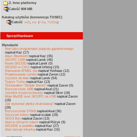
Z. Inne platformy
Całość 908 MB
Katalog użytków (konwencja TOSEC)
Całość
,
md5
sha
(
7-Zip
,
TUGZip
)
Sprzęt/Hardware
Wynalazki
Atari jako programator pojazdu gąsienicowego
napisał Kaz (17)
Atari i Bluetooth
napisał Kaz (35)
SIO2PC-USB
napisał Larek (46)
Nowe SIO2SD
napisał Larek (0)
SIO2SD w CA12
napisał Urborg (15)
Ratowanie ATMEL-ów
napisał Yoohaas (12)
Projektowanie cartów
napisał Zenon (12)
Joystick do Atari
napisał Larek (54)
Tygrys Turbo
napisał Kaz (13)
Testowałem "Simple Stereo"
napisał Zaxon (5)
Rozszerzenie 1MB
napisał Asal (21)
Joystick trzyprzyciskowy
napisał Sikor (18)
Moje MyIDE oraz SIO2PC na USB
napisał Zaxon
(16)
Jak wykonać płytkę drukowaną?
napisał Zaxon
(28)
Rozszerzenie 576kB
napisał Asal (36)
Soczyste kolory
napisał scalak (29)
XEGS Box
napisał Zaxon (13)
Atari w różnych rolach
napisał Różyk (9)
SIO2IDE w pudełku
napisał Kaz (27)
Atari steruje tokarką
napisał Kaz (15)