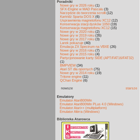
Poradniki
Nowe gry w 2026 roku
(1)
SFX-Engine w MAD Pascalu
(3)
Narzędzie do tworzenia scrolli
(12)
Kartridż Sparta DOS X
(6)
Usprawnienia magnetofonu XC12
(12)
Konserwacja stacji dysków 1050
(19)
Konserwacja magnetofonu XC12
(15)
Nowe gry w 2020 roku
(2)
Nowe gry w 2019 roku
(35)
Nowe gry w 2017 roku
(3)
Larek pokazuje
(40)
Emulacja ZX Spectrum na VBXE
(26)
Nowe gry w 2016 roku
(7)
Nowe gry w 2015 roku
(4)
Partycjonowanie karty SIDE (APT/FAT16/FAT32)
(1)
BMPVIEW
(34)
Atari ST dla opornych
(75)
Nowe gry w 2014 roku
(19)
Tritone engine
(11)
QChan Engine
(6)
nowsze
starsze
Emulatory
Emulator Atari800Win
Emulator Atari800Win PLus 4.0 (Windows)
Emulator Atari++ (multiplatform)
Emulator Altirra (Windows)
Biblioteka Atarowca