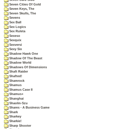
Seven Cities Of Gold
Seven Keys, The
Seven Skulls, The
Sevens
Sex Ball
Sex Logics
Sex Ruleta
Sexeso
Sexquix
Sexversi
Sexy Six
Shadow Hawk One
Shadow Of The Beast
Shadow World
Shadows Of Dimensions
Shaft Raider
Shafted!
Shamrock
Shamus
Shamus Case II
Shamus+
Shanghai
Shaolin-Szu
Shares - A Business Game
Shark
Sharkey
Sharkie!
Sharp Shooter