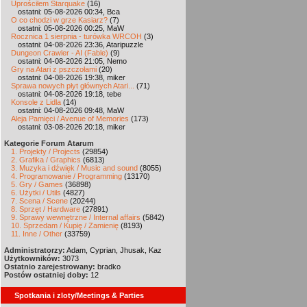
Uprościłem Starquake
(16)
ostatni: 05-08-2026 00:34, Bca
O co chodzi w grze Kasiarz?
(7)
ostatni: 05-08-2026 00:25, MaW
Rocznica 1 sierpnia - turówka WRCOH
(3)
ostatni: 04-08-2026 23:36, Ataripuzzle
Dungeon Crawler - AI (Fable)
(9)
ostatni: 04-08-2026 21:05, Nemo
Gry na Atari z pszczołami
(20)
ostatni: 04-08-2026 19:38, miker
Sprawa nowych płyt głównych Atari...
(71)
ostatni: 04-08-2026 19:18, tebe
Konsole z Lidla
(14)
ostatni: 04-08-2026 09:48, MaW
Aleja Pamięci / Avenue of Memories
(173)
ostatni: 03-08-2026 20:18, miker
Kategorie Forum Atarum
1. Projekty / Projects
(29854)
2. Grafika / Graphics
(6813)
3. Muzyka i dźwięk / Music and sound
(8055)
4. Programowanie / Programming
(13170)
5. Gry / Games
(36898)
6. Użytki / Utils
(4827)
7. Scena / Scene
(20244)
8. Sprzęt / Hardware
(27891)
9. Sprawy wewnętrzne / Internal affairs
(5842)
10. Sprzedam / Kupię / Zamienię
(8193)
11. Inne / Other
(33759)
Administratorzy:
Adam, Cyprian, Jhusak, Kaz
Użytkowników:
3073
Ostatnio zarejestrowany:
bradko
Postów ostatniej doby:
12
Spotkania i zloty/Meetings & Parties