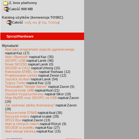
Z. Inne platformy
Całość 908 MB
Katalog użytków (konwencja TOSEC)
Całość
,
md5
sha
(
7-Zip
,
TUGZip
)
Sprzęt/Hardware
Wynalazki
Atari jako programator pojazdu gąsienicowego
napisał Kaz (17)
Atari i Bluetooth
napisał Kaz (35)
SIO2PC-USB
napisał Larek (46)
Nowe SIO2SD
napisał Larek (0)
SIO2SD w CA12
napisał Urborg (15)
Ratowanie ATMEL-ów
napisał Yoohaas (12)
Projektowanie cartów
napisał Zenon (12)
Joystick do Atari
napisał Larek (54)
Tygrys Turbo
napisał Kaz (13)
Testowałem "Simple Stereo"
napisał Zaxon (5)
Rozszerzenie 1MB
napisał Asal (21)
Joystick trzyprzyciskowy
napisał Sikor (18)
Moje MyIDE oraz SIO2PC na USB
napisał Zaxon
(16)
Jak wykonać płytkę drukowaną?
napisał Zaxon
(28)
Rozszerzenie 576kB
napisał Asal (36)
Soczyste kolory
napisał scalak (29)
XEGS Box
napisał Zaxon (13)
Atari w różnych rolach
napisał Różyk (9)
SIO2IDE w pudełku
napisał Kaz (27)
Atari steruje tokarką
napisał Kaz (15)