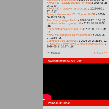
KWAS #40 - zabierzcie Atari Portfolio!
z 2026-06-23
08:12 (0)
KWAS #40 - naprawa retrosprzętu
z 2026-06-21
17:15 (1)
Sceny z demosceny #7 z Bigerem i MBR
z 2026-
06-19 22:08 (0)
Atari Floppy Image Toolkit
z 2026-06-17 13:51 (9)
Spotkanie online z grupą LST
z 2026-06-16 16:32
(16)
Recoil zintegrowany z macOS
z 2026-06-13 21:34
(5)
KWAS #40 odbędzie się w Katowicach
z 2026-06-
07 17:59 (25)
Commodore po atarowsku
z 2026-05-28 21:50 (21)
Urządzenie z rekordowo szybką transmisją SIO!
z
2026-05-24 20:57 (116)
«« nowsze
starsze »»
AtariOnline.pl na YouTube
Pomocnik/Helper