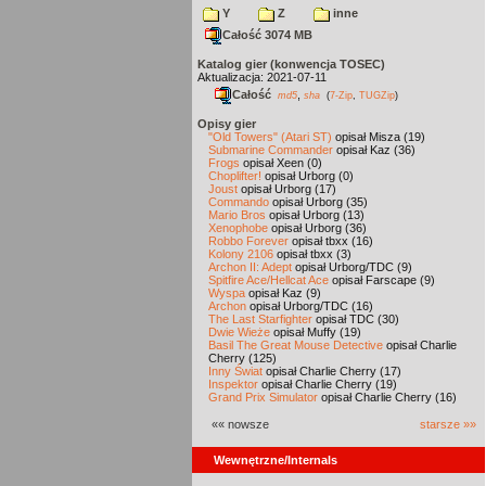
Y
Z
inne
Całość 3074 MB
Katalog gier (konwencja TOSEC)
Aktualizacja: 2021-07-11
Całość
,
md5
sha
(
7-Zip
,
TUGZip
)
Opisy gier
"Old Towers" (Atari ST)
opisał Misza (19)
Submarine Commander
opisał Kaz (36)
Frogs
opisał Xeen (0)
Choplifter!
opisał Urborg (0)
Joust
opisał Urborg (17)
Commando
opisał Urborg (35)
Mario Bros
opisał Urborg (13)
Xenophobe
opisał Urborg (36)
Robbo Forever
opisał tbxx (16)
Kolony 2106
opisał tbxx (3)
Archon II: Adept
opisał Urborg/TDC (9)
Spitfire Ace/Hellcat Ace
opisał Farscape (9)
Wyspa
opisał Kaz (9)
Archon
opisał Urborg/TDC (16)
The Last Starfighter
opisał TDC (30)
Dwie Wieże
opisał Muffy (19)
Basil The Great Mouse Detective
opisał Charlie
Cherry (125)
Inny Świat
opisał Charlie Cherry (17)
Inspektor
opisał Charlie Cherry (19)
Grand Prix Simulator
opisał Charlie Cherry (16)
«« nowsze
starsze »»
Wewnętrzne/Internals