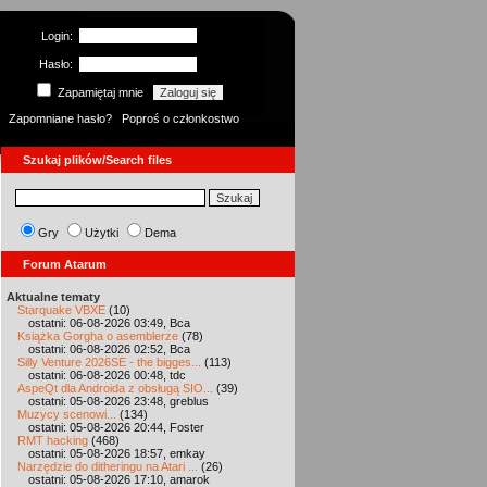
Login:
Hasło:
Zapamiętaj mnie
Zapomniane hasło?
Poproś o członkostwo
Szukaj plików/Search files
Gry
Użytki
Dema
Forum Atarum
Aktualne tematy
Starquake VBXE
(10)
ostatni: 06-08-2026 03:49, Bca
Książka Gorgha o asemblerze
(78)
ostatni: 06-08-2026 02:52, Bca
Silly Venture 2026SE - the bigges...
(113)
ostatni: 06-08-2026 00:48, tdc
AspeQt dla Androida z obsługą SIO...
(39)
ostatni: 05-08-2026 23:48, greblus
Muzycy scenowi...
(134)
ostatni: 05-08-2026 20:44, Foster
RMT hacking
(468)
ostatni: 05-08-2026 18:57, emkay
Narzędzie do ditheringu na Atari ...
(26)
ostatni: 05-08-2026 17:10, amarok