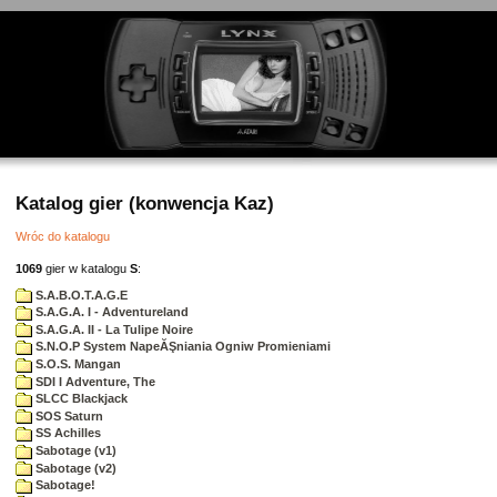
Katalog gier (konwencja Kaz)
Wróc do katalogu
1069
gier w katalogu
S
:
S.A.B.O.T.A.G.E
S.A.G.A. I - Adventureland
S.A.G.A. II - La Tulipe Noire
S.N.O.P System NapeĂŞniania Ogniw Promieniami
S.O.S. Mangan
SDI I Adventure, The
SLCC Blackjack
SOS Saturn
SS Achilles
Sabotage (v1)
Sabotage (v2)
Sabotage!