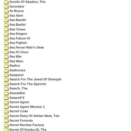
Scrolls Of Abadon, The
Scromber
Se Busca
Sea Alert
Sea Bandit
Sea Battle!
Sea Chase
Sea Dragon
Sea Falcon IV
Sea Fighter
Sea Horse Hide'n Seek
Sea Of Zirun
Sea War
Sea Wars
Seafox
Seahorses
Seaquest
Search For The Jewel Of Strength
Search For The Spectrix
Search, The
Seastalker
Seawolf II
Secret Agent
Secret Agent Mission 1
Secret Code
Secret Diary Of Adrian Mole, The
Secret Formula
Secret Nuclear Factory
Secret Of Kyobu Di, The