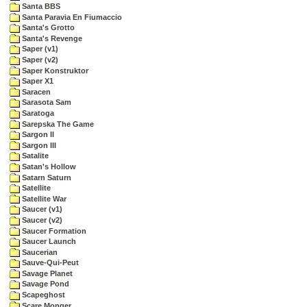
Santa BBS
Santa Paravia En Fiumaccio
Santa's Grotto
Santa's Revenge
Saper (v1)
Saper (v2)
Saper Konstruktor
Saper X1
Saracen
Sarasota Sam
Saratoga
Sarepska The Game
Sargon II
Sargon III
Satalite
Satan's Hollow
Satarn Saturn
Satellite
Satellite War
Saucer (v1)
Saucer (v2)
Saucer Formation
Saucer Launch
Saucerian
Sauve-Qui-Peut
Savage Planet
Savage Pond
Scapeghost
Scare Monger