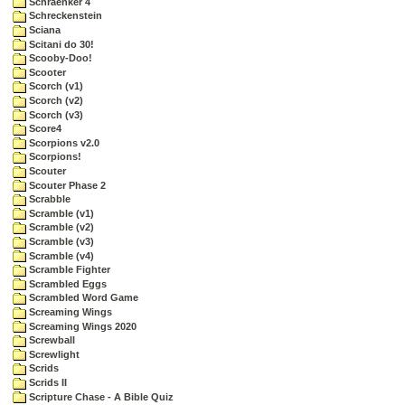
Schraenker 4
Schreckenstein
Sciana
Scitani do 30!
Scooby-Doo!
Scooter
Scorch (v1)
Scorch (v2)
Scorch (v3)
Score4
Scorpions v2.0
Scorpions!
Scouter
Scouter Phase 2
Scrabble
Scramble (v1)
Scramble (v2)
Scramble (v3)
Scramble (v4)
Scramble Fighter
Scrambled Eggs
Scrambled Word Game
Screaming Wings
Screaming Wings 2020
Screwball
Screwlight
Scrids
Scrids II
Scripture Chase - A Bible Quiz