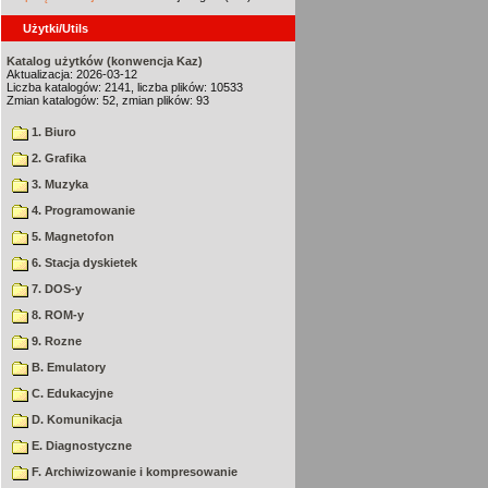
Użytki/Utils
Katalog użytków (konwencja Kaz)
Aktualizacja: 2026-03-12
Liczba katalogów: 2141, liczba plików: 10533
Zmian katalogów: 52, zmian plików: 93
1. Biuro
2. Grafika
3. Muzyka
4. Programowanie
5. Magnetofon
6. Stacja dyskietek
7. DOS-y
8. ROM-y
9. Rozne
B. Emulatory
C. Edukacyjne
D. Komunikacja
E. Diagnostyczne
F. Archiwizowanie i kompresowanie