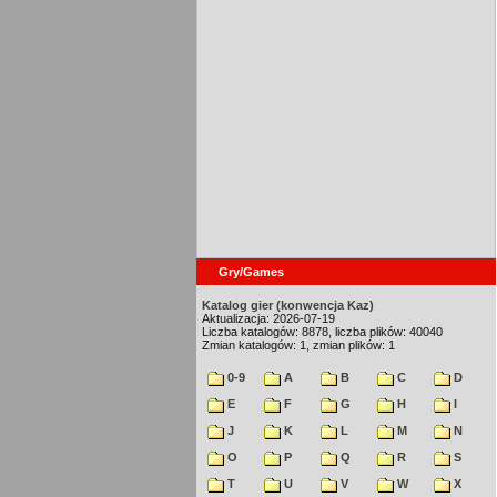
Gry/Games
Katalog gier (konwencja Kaz)
Aktualizacja: 2026-07-19
Liczba katalogów: 8878, liczba plików: 40040
Zmian katalogów: 1, zmian plików: 1
0-9
A
B
C
D
E
F
G
H
I
J
K
L
M
N
O
P
Q
R
S
T
U
V
W
X