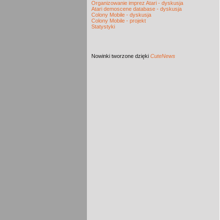
Organizowanie imprez Atari - dyskusja
Atari demoscene database - dyskusja
Colony Mobile - dyskusja
Colony Mobile - projekt
Statystyki
Nowinki
tworzone dzięki
CuteNews