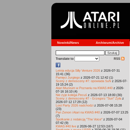
Nowinki/News
Archiwum/Archive
Translate to
RSS
Letnia edycja Silly Venture 2026
z 2026-07-31
15:41 (36)
Pamięci Jurgiego
z 2026-07-21 12:42 (1)
Sceny z demosceny #7: opowiada SuN
z 2026-07-
19 15:24 (2)
Atari Muzeum w Poznaniu na KWAS #40
z 2026-
07-16 16:10 (4)
Nie żyje kolega Pecuś
z 2026-07-13 18:00 (30)
Sceny z demosceny #7 - Grzegorz "Sun" Żyła
z
2026-07-12 17:29 (12)
Lost Party 2026 nadchodzi
z 2026-07-08 15:28
(23)
Pan Zenon i Atari na KWAS #40
z 2026-07-07 13:25
(7)
Spotkanie z redakcją "The Voice"
z 2026-07-04
07:42 (9)
KWAS #40 live
z 2026-06-27 12:53 (167)
Spotkanie z grupą USSR
z 2026-06-26 19:36 (11)