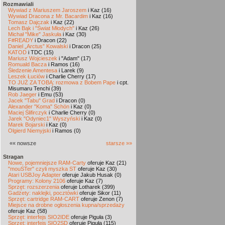
Rozmawiali
Wywiad z Mariuszem Jaroszem
i Kaz (16)
Wywiad Dracona z Mr. Bacardim
i Kaz (16)
Tomasz Dajczak
i Kaz (22)
Lech Bąk i "Świat Młodych"
i Kaz (26)
Michał "Mike" Jaskuła
i Kaz (30)
F#READY
i Dracon (22)
Daniel „Arctus” Kowalski
i Dracon (25)
KATOD
i TDC (15)
Mariusz Wojcieszek
i "Adam" (17)
Romuald Bacza
i Ramos (16)
Śledzenie Amentesa
i Larek (9)
Leszek Łuciów
i Charlie Cherry (17)
TO JUŻ ZA TOBĄ: rozmowa z Bobem Pape
i cpt.
Misumaru Tenchi (39)
Rob Jaeger
i Emu (53)
Jacek "Tabu" Grad
i Dracon (0)
Alexander "Koma" Schön
i Kaz (0)
Maciej Ślifirczyk
i Charlie Cherry (0)
Jarek "Odyniec1" Wyszyński
i Kaz (0)
Marek Bojarski
i Kaz (0)
Olgierd Niemyjski
i Ramos (0)
«« nowsze
starsze »»
Stragan
Nowe, pojemniejsze RAM-Carty
oferuje Kaz (21)
"mouSTer" czyli myszka ST
oferuje Kaz (30)
Atari USBJoy Adapter
oferuje Jakub Husak (0)
Programy: Kolony 2106
oferuje Kaz (7)
Sprzęt: rozszerzenia
oferuje Lotharek (399)
Gadżety: naklejki, pocztówki
oferuje Sikor (11)
Sprzęt: cartridge RAM-CART
oferuje Zenon (7)
Miejsce na drobne ogłoszenia kupna/sprzedaży
oferuje Kaz (58)
Sprzęt: interfejs SIO2IDE
oferuje Piguła (3)
Sprzęt: interfejs SIO2SD
oferuje Piguła (115)