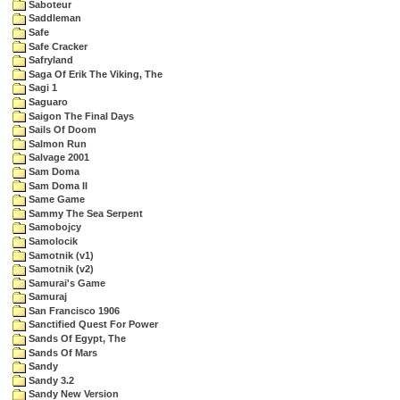
Saboteur
Saddleman
Safe
Safe Cracker
Safryland
Saga Of Erik The Viking, The
Sagi 1
Saguaro
Saigon The Final Days
Sails Of Doom
Salmon Run
Salvage 2001
Sam Doma
Sam Doma II
Same Game
Sammy The Sea Serpent
Samobojcy
Samolocik
Samotnik (v1)
Samotnik (v2)
Samurai's Game
Samuraj
San Francisco 1906
Sanctified Quest For Power
Sands Of Egypt, The
Sands Of Mars
Sandy
Sandy 3.2
Sandy New Version