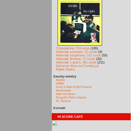
Czasopisma: 714 sztuk
(185)
Materiały scenowe: 32 sztuki
(9)
Materiały książkowe: 141 sztuk
(55)
Materiały firmowe: 27 sztuk
(20)
Materiały o grach: 351 sztuk
(211)
Spiżarnia Voya na Chomikuj.pl
Bajtek Redux
Zasoby wiedzy
Atariki
XWiki
Gury's Atari 8-bit Forever
Atarimania
Atari Archives
Drygol's Retro Hacks
XL Search
Kontakt
HI SCORE CAFÉ