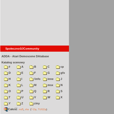
Społeczność/Community
ADDA - Atari Demoscene DAtabase
Katalog scenowy
#
A
B
C
cp
D
E
F
G
gfx
H
I
!info
inne
J
K
L
M
msx
N
O
P
Q
R
S
T
U
V
W
X
Y
Z
ziny
Całość
,
md5
sha
(
7-Zip
,
TUGZip
)