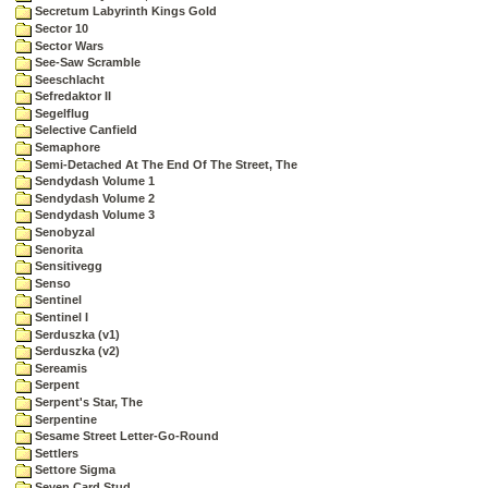
Secretum Labyrinth Kings Gold
Sector 10
Sector Wars
See-Saw Scramble
Seeschlacht
Sefredaktor II
Segelflug
Selective Canfield
Semaphore
Semi-Detached At The End Of The Street, The
Sendydash Volume 1
Sendydash Volume 2
Sendydash Volume 3
Senobyzal
Senorita
Sensitivegg
Senso
Sentinel
Sentinel I
Serduszka (v1)
Serduszka (v2)
Sereamis
Serpent
Serpent's Star, The
Serpentine
Sesame Street Letter-Go-Round
Settlers
Settore Sigma
Seven Card Stud