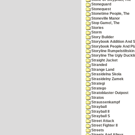
Stoneguard
Stonequest
Stonetime People, The
Stoneville Manor
Stop Gamo!, The
Stories
Storm
Story Builder
Storybook Addition And S
Storybook People And Pl
Storyline Rumpelstiltskin
Storyline The Ugly Duckl
Straight Jacket
Stranded
Strange Land
Strasidelna Skola
Strasidelny Zamek
Strategi
Stratego
Stratoblaster Outpost
Stratos
Straussenkampf
Strayball
Strayball II
Strayball S
Street Attack
Street Fighter II
Streets
Streets And Alleys