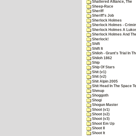
Shattered Alliance, The
Sheep-Race
Sheriff
Sheriff's Job
Sherlock Holmes
Sherlock Holmes - Crimin
Sherlock Holmes A Lukos
Sherlock Holmes And The
Sherlock!
Shift
Shift It
Shiloh - Grant's Trial In T
Shiloh 1862
Ship
Ship Of Stars
Shit (v1)
Shit (v2)
Shit Alpin 2005
Shit Head In The Space T
Shmup
Shoggoth
Shogi
Shogun Master
Shoot (v1)
Shoot (v2)
Shoot (v3)
Shoot Em Up
Shoot II
Shoot It