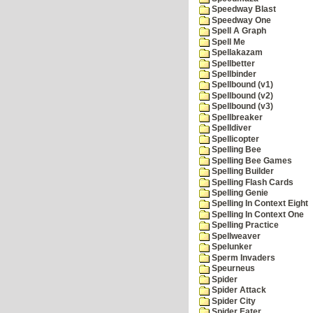
Speedway Blast
Speedway One
Spell A Graph
Spell Me
Spellakazam
Spellbetter
Spellbinder
Spellbound (v1)
Spellbound (v2)
Spellbound (v3)
Spellbreaker
Spelldiver
Spellicopter
Spelling Bee
Spelling Bee Games
Spelling Builder
Spelling Flash Cards
Spelling Genie
Spelling In Context Eight
Spelling In Context One
Spelling Practice
Spellweaver
Spelunker
Sperm Invaders
Speurneus
Spider
Spider Attack
Spider City
Spider Eater