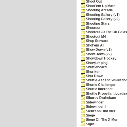
Shoot Out
Shoot'em Up Math
Shooting Arcade
Shooting Gallery (v1)
Shooting Gallery (v2)
Shooting Stars
Shootout
Shootout At The Ok Gala
Shootout M4
Shop Steward
Shot'em All
Show Down (v1)
Show Down (v2)
Showdown Hockey!
Showjumping
Shuffleboard
Shuriken
Shut Down
Shuttle Ascent Simulatio
Shuttle Challenger
Shuttle Intercept
Shuttle Propellant Loadin
Siberuv Drahokam
Sidewinder
Sidewinder II
Siebzehn Und Vier
Siege
Siege On The X-Men
Sigils