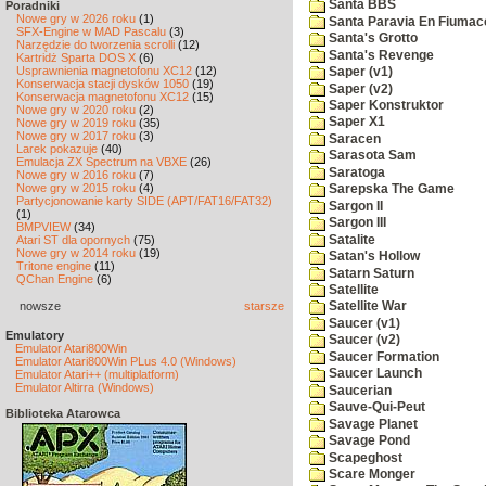
Santa BBS
Poradniki
Nowe gry w 2026 roku
(1)
Santa Paravia En Fiumac
SFX-Engine w MAD Pascalu
(3)
Santa's Grotto
Narzędzie do tworzenia scrolli
(12)
Santa's Revenge
Kartridż Sparta DOS X
(6)
Usprawnienia magnetofonu XC12
(12)
Saper (v1)
Konserwacja stacji dysków 1050
(19)
Saper (v2)
Konserwacja magnetofonu XC12
(15)
Saper Konstruktor
Nowe gry w 2020 roku
(2)
Saper X1
Nowe gry w 2019 roku
(35)
Nowe gry w 2017 roku
(3)
Saracen
Larek pokazuje
(40)
Sarasota Sam
Emulacja ZX Spectrum na VBXE
(26)
Saratoga
Nowe gry w 2016 roku
(7)
Nowe gry w 2015 roku
(4)
Sarepska The Game
Partycjonowanie karty SIDE (APT/FAT16/FAT32)
Sargon II
(1)
Sargon III
BMPVIEW
(34)
Satalite
Atari ST dla opornych
(75)
Nowe gry w 2014 roku
(19)
Satan's Hollow
Tritone engine
(11)
Satarn Saturn
QChan Engine
(6)
Satellite
nowsze
starsze
Satellite War
Saucer (v1)
Emulatory
Saucer (v2)
Emulator Atari800Win
Saucer Formation
Emulator Atari800Win PLus 4.0 (Windows)
Saucer Launch
Emulator Atari++ (multiplatform)
Emulator Altirra (Windows)
Saucerian
Sauve-Qui-Peut
Biblioteka Atarowca
Savage Planet
Savage Pond
Scapeghost
Scare Monger