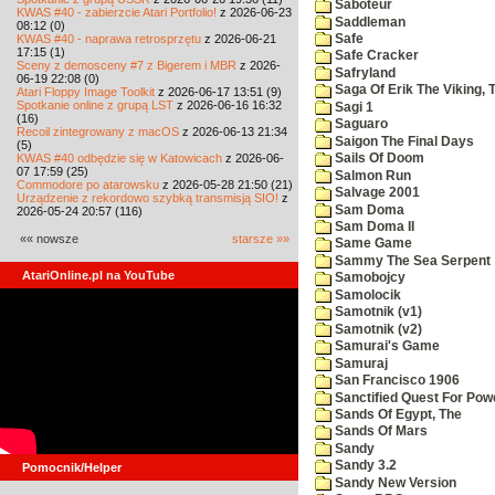
Saboteur
KWAS #40 - zabierzcie Atari Portfolio!
z 2026-06-23
Saddleman
08:12 (0)
KWAS #40 - naprawa retrosprzętu
z 2026-06-21
Safe
17:15 (1)
Safe Cracker
Sceny z demosceny #7 z Bigerem i MBR
z 2026-
Safryland
06-19 22:08 (0)
Saga Of Erik The Viking, 
Atari Floppy Image Toolkit
z 2026-06-17 13:51 (9)
Spotkanie online z grupą LST
z 2026-06-16 16:32
Sagi 1
(16)
Saguaro
Recoil zintegrowany z macOS
z 2026-06-13 21:34
Saigon The Final Days
(5)
KWAS #40 odbędzie się w Katowicach
z 2026-06-
Sails Of Doom
07 17:59 (25)
Salmon Run
Commodore po atarowsku
z 2026-05-28 21:50 (21)
Salvage 2001
Urządzenie z rekordowo szybką transmisją SIO!
z
Sam Doma
2026-05-24 20:57 (116)
Sam Doma II
«« nowsze
starsze »»
Same Game
Sammy The Sea Serpent
AtariOnline.pl na YouTube
Samobojcy
Samolocik
Samotnik (v1)
Samotnik (v2)
Samurai's Game
Samuraj
San Francisco 1906
Sanctified Quest For Pow
Sands Of Egypt, The
Sands Of Mars
Sandy
Sandy 3.2
Pomocnik/Helper
Sandy New Version