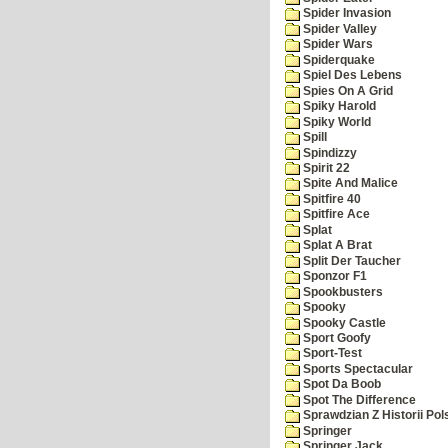
Spider Invasion
Spider Valley
Spider Wars
Spiderquake
Spiel Des Lebens
Spies On A Grid
Spiky Harold
Spiky World
Spill
Spindizzy
Spirit 22
Spite And Malice
Spitfire 40
Spitfire Ace
Splat
Splat A Brat
Split Der Taucher
Sponzor F1
Spookbusters
Spooky
Spooky Castle
Sport Goofy
Sport-Test
Sports Spectacular
Spot Da Boob
Spot The Difference
Sprawdzian Z Historii Pol
Springer
Springer Jack