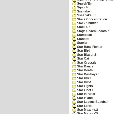
Squish'Em
Squonk
Sssnake It!
Ssssnake!!!!
Stack Concentration
Stack Shuffler
Stack Up
Stage Coach Shootout
Stampede
Standoff
Stapler
Star Base Fighter
Star Bird
Star Blaser 2
Star Cat
Star Crystals
Star Dance
Star Death!
Star Destroyer
Star Duel
Star Dust
Star Fights
Star Fleet I
Star Intruder
Star Island
Star League Baseball
Star Lords
Star Maze (v1)
Star Maze (v2)