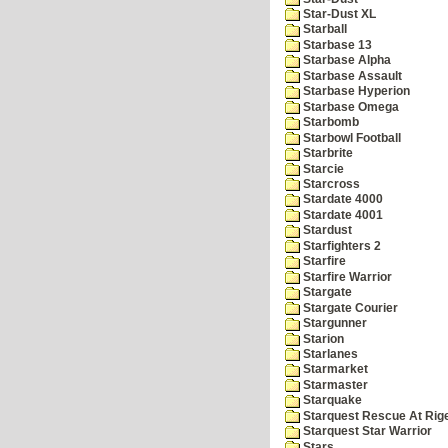
Star-Dust XL
Starball
Starbase 13
Starbase Alpha
Starbase Assault
Starbase Hyperion
Starbase Omega
Starbomb
Starbowl Football
Starbrite
Starcie
Starcross
Stardate 4000
Stardate 4001
Stardust
Starfighters 2
Starfire
Starfire Warrior
Stargate
Stargate Courier
Stargunner
Starion
Starlanes
Starmarket
Starmaster
Starquake
Starquest Rescue At Rige
Starquest Star Warrior
Stars