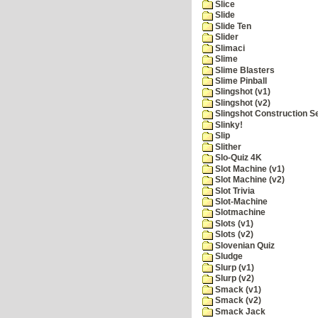
Slice
Slide
Slide Ten
Slider
Slimaci
Slime
Slime Blasters
Slime Pinball
Slingshot (v1)
Slingshot (v2)
Slingshot Construction S
Slinky!
Slip
Slither
Slo-Quiz 4K
Slot Machine (v1)
Slot Machine (v2)
Slot Trivia
Slot-Machine
Slotmachine
Slots (v1)
Slots (v2)
Slovenian Quiz
Sludge
Slurp (v1)
Slurp (v2)
Smack (v1)
Smack (v2)
Smack Jack