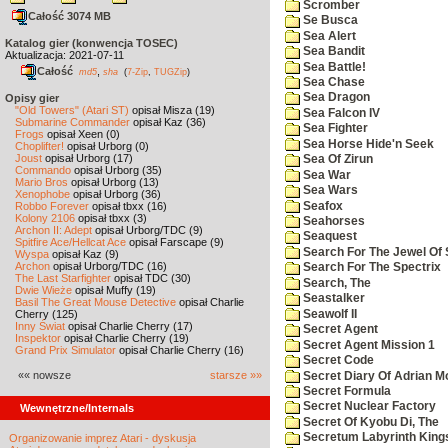
Scromber
Całość 3074 MB
Se Busca
Sea Alert
Katalog gier (konwencja TOSEC)
Sea Bandit
Aktualizacja: 2021-07-11
Sea Battle!
Całość
,
md5
sha
(
7-Zip
,
TUGZip
)
Sea Chase
Sea Dragon
Opisy gier
"Old Towers" (Atari ST)
opisał Misza (19)
Sea Falcon IV
Submarine Commander
opisał Kaz (36)
Sea Fighter
Frogs
opisał Xeen (0)
Sea Horse Hide'n Seek
Choplifter!
opisał Urborg (0)
Joust
opisał Urborg (17)
Sea Of Zirun
Commando
opisał Urborg (35)
Sea War
Mario Bros
opisał Urborg (13)
Sea Wars
Xenophobe
opisał Urborg (36)
Seafox
Robbo Forever
opisał tbxx (16)
Kolony 2106
opisał tbxx (3)
Seahorses
Archon II: Adept
opisał Urborg/TDC (9)
Seaquest
Spitfire Ace/Hellcat Ace
opisał Farscape (9)
Search For The Jewel Of 
Wyspa
opisał Kaz (9)
Archon
opisał Urborg/TDC (16)
Search For The Spectrix
The Last Starfighter
opisał TDC (30)
Search, The
Dwie Wieże
opisał Muffy (19)
Seastalker
Basil The Great Mouse Detective
opisał Charlie
Seawolf II
Cherry (125)
Inny Świat
opisał Charlie Cherry (17)
Secret Agent
Inspektor
opisał Charlie Cherry (19)
Secret Agent Mission 1
Grand Prix Simulator
opisał Charlie Cherry (16)
Secret Code
«« nowsze
starsze »»
Secret Diary Of Adrian Mo
Secret Formula
Secret Nuclear Factory
Wewnętrzne/Internals
Secret Of Kyobu Di, The
Secretum Labyrinth King
Organizowanie imprez Atari - dyskusja