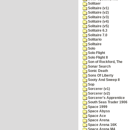
Solitaer
Solitaire (v1)
Solitaire (v2)
Solitaire (v3)
Solitaire (v4)
Solitaire (v5)
Solitaire 6.3
Solitaire 7.0
Solitario
Solltaire
Solo
Solo Flight
Solo Flight II
Son of Rockford, The
Sonar Search
Sonic Death
Sons Of Liberty
Sooty And Sweep II
Sop
Sorcerer (v1)
Sorcerer (v2)
Sorcerer's Apprentice
South Seas Trader 1906
Space 1999
Space Abyss
Space Ace
Space Arena
Space Arena 16K
Space Arena M4