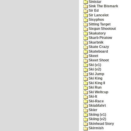
Sinistar
Sink The Bismark
Sir Ed
Sir Lancelot
Sisyphos
Sitting Target
Sixgun Shootout
Skakatory
Skarb Piratow
Skarbnik
Skate Crazy
Skateboard
Skeet
Skeet Shoot
Ski (v1)
Ski (v2)
Ski Jump
Ski King
Ski King II
Ski Run
Ski Weltcup
Ski-It
Ski-Race
Skiabfahrt
Skier
Skiing (v1)
Skiing (v2)
Skinhead Story
Skirmish