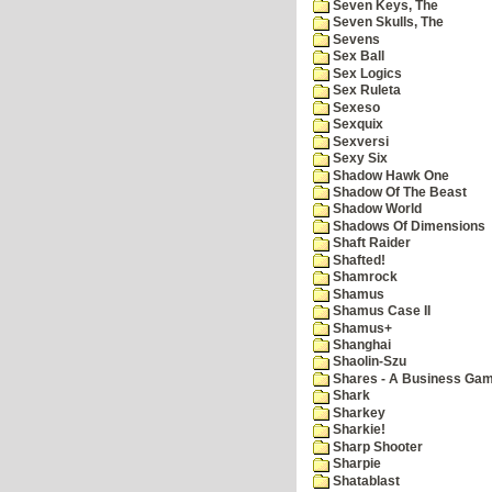
Seven Keys, The
Seven Skulls, The
Sevens
Sex Ball
Sex Logics
Sex Ruleta
Sexeso
Sexquix
Sexversi
Sexy Six
Shadow Hawk One
Shadow Of The Beast
Shadow World
Shadows Of Dimensions
Shaft Raider
Shafted!
Shamrock
Shamus
Shamus Case II
Shamus+
Shanghai
Shaolin-Szu
Shares - A Business Ga
Shark
Sharkey
Sharkie!
Sharp Shooter
Sharpie
Shatablast