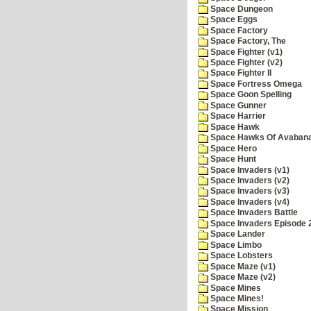
Space Dungeon
Space Eggs
Space Factory
Space Factory, The
Space Fighter (v1)
Space Fighter (v2)
Space Fighter II
Space Fortress Omega
Space Goon Spelling
Space Gunner
Space Harrier
Space Hawk
Space Hawks Of Avabana
Space Hero
Space Hunt
Space Invaders (v1)
Space Invaders (v2)
Space Invaders (v3)
Space Invaders (v4)
Space Invaders Battle
Space Invaders Episode 
Space Lander
Space Limbo
Space Lobsters
Space Maze (v1)
Space Maze (v2)
Space Mines
Space Mines!
Space Mission