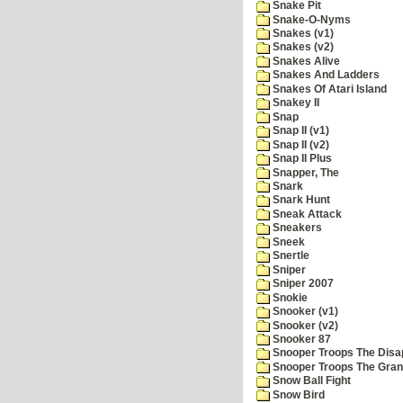
Snake Pit
Snake-O-Nyms
Snakes (v1)
Snakes (v2)
Snakes Alive
Snakes And Ladders
Snakes Of Atari Island
Snakey II
Snap
Snap II (v1)
Snap II (v2)
Snap II Plus
Snapper, The
Snark
Snark Hunt
Sneak Attack
Sneakers
Sneek
Snertle
Sniper
Sniper 2007
Snokie
Snooker (v1)
Snooker (v2)
Snooker 87
Snooper Troops The Disa
Snooper Troops The Grani
Snow Ball Fight
Snow Bird