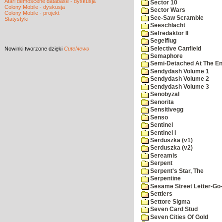
Atari demoscene database - dyskusja
Sector 10
Colony Mobile - dyskusja
Sector Wars
Colony Mobile - projekt
See-Saw Scramble
Statystyki
Seeschlacht
Sefredaktor II
Segelflug
Selective Canfield
Nowinki
tworzone dzięki
CuteNews
Semaphore
Semi-Detached At The End
Sendydash Volume 1
Sendydash Volume 2
Sendydash Volume 3
Senobyzal
Senorita
Sensitivegg
Senso
Sentinel
Sentinel I
Serduszka (v1)
Serduszka (v2)
Sereamis
Serpent
Serpent's Star, The
Serpentine
Sesame Street Letter-Go
Settlers
Settore Sigma
Seven Card Stud
Seven Cities Of Gold