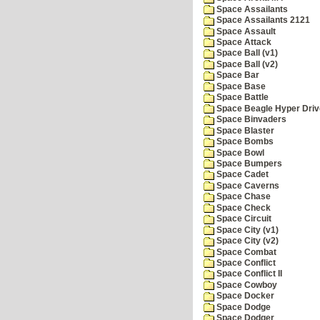
Space Assailants
Space Assailants 2121
Space Assault
Space Attack
Space Ball (v1)
Space Ball (v2)
Space Bar
Space Base
Space Battle
Space Beagle Hyper Driv
Space Binvaders
Space Blaster
Space Bombs
Space Bowl
Space Bumpers
Space Cadet
Space Caverns
Space Chase
Space Check
Space Circuit
Space City (v1)
Space City (v2)
Space Combat
Space Conflict
Space Conflict II
Space Cowboy
Space Docker
Space Dodge
Space Dodger