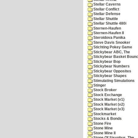
Stellar Caverns
Stellar Conflict
Stellar Defense
Stellar Shuttle
Stellar Shuttle 480i
Sternen-Haufen
Sternen-Haufen II
Steroidova Panika
Steve Davis Snooker
Stichting Pokey Game
Stickybear ABC, The
Stickybear Basket Boun
Stickybear Bop
Stickybear Numbers
Stickybear Opposites
Stickybear Shapes
Stimulating Simulations
Stinger
Stock Broker
Stock Exchange
Stock Market (v1)
Stock Market (v2)
Stock Market (v3)
Stockmarket
Stocks & Bonds
Stone Fire
Stone Mine
Stone Mine II
Stone Of Sisyphus, The