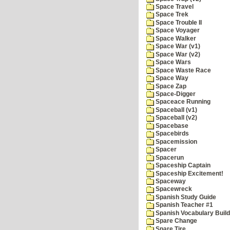
Space Travel
Space Trek
Space Trouble II
Space Voyager
Space Walker
Space War (v1)
Space War (v2)
Space Wars
Space Waste Race
Space Way
Space Zap
Space-Digger
Spaceace Running
Spaceball (v1)
Spaceball (v2)
Spacebase
Spacebirds
Spacemission
Spacer
Spacerun
Spaceship Captain
Spaceship Excitement!
Spaceway
Spacewreck
Spanish Study Guide
Spanish Teacher #1
Spanish Vocabulary Build
Spare Change
Spare Tire