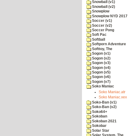
Snowball (v1)
Snowball (v2)
Snowplow
Snowplow NYD 2017
Soccer (v1)
Soccer (v2)
Soccer Pong
Soft Pac
Softball
Softporn Adventure
Softtoy, The
Sogon (v1)
Sogon (v2)
Sogon (v3)
Sogon (v4)
Sogon (v5)
Sogon (v6)
Sogon (v7)
Soko Maniac
Soko Maniac.atr
Soko Maniac.xex
Soko-Ban (v1)
Soko-Ban (v2)
Soko64+
Sokoban
Sokoban 2021
Sokobar
Solar Star
Solar System, The