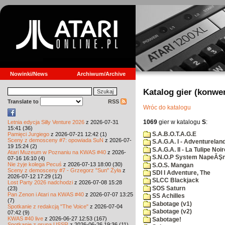
Nowinki/News
Archiwum/Archive
Katalog gier (konwe
Translate to
RSS
Wróc do katalogu
1069
gier w katalogu
S
:
Letnia edycja Silly Venture 2026
z 2026-07-31
15:41 (36)
S.A.B.O.T.A.G.E
Pamięci Jurgiego
z 2026-07-21 12:42 (1)
Sceny z demosceny #7: opowiada SuN
z 2026-07-
S.A.G.A. I - Adventurelan
19 15:24 (2)
S.A.G.A. II - La Tulipe Noir
Atari Muzeum w Poznaniu na KWAS #40
z 2026-
S.N.O.P System NapeĂŞn
07-16 16:10 (4)
Nie żyje kolega Pecuś
z 2026-07-13 18:00 (30)
S.O.S. Mangan
Sceny z demosceny #7 - Grzegorz "Sun" Żyła
z
SDI I Adventure, The
2026-07-12 17:29 (12)
SLCC Blackjack
Lost Party 2026 nadchodzi
z 2026-07-08 15:28
SOS Saturn
(23)
Pan Zenon i Atari na KWAS #40
z 2026-07-07 13:25
SS Achilles
(7)
Sabotage (v1)
Spotkanie z redakcją "The Voice"
z 2026-07-04
Sabotage (v2)
07:42 (9)
KWAS #40 live
z 2026-06-27 12:53 (167)
Sabotage!
Spotkanie z grupą USSR
z 2026-06-26 19:36 (11)