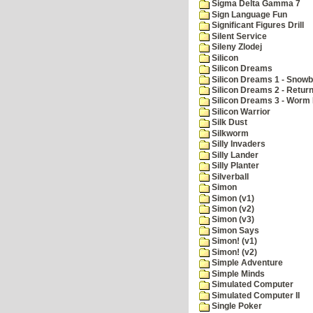
Sigma Delta Gamma 7
Sign Language Fun
Significant Figures Drill
Silent Service
Sileny Zlodej
Silicon
Silicon Dreams
Silicon Dreams 1 - Snowb
Silicon Dreams 2 - Retur
Silicon Dreams 3 - Worm 
Silicon Warrior
Silk Dust
Silkworm
Silly Invaders
Silly Lander
Silly Planter
Silverball
Simon
Simon (v1)
Simon (v2)
Simon (v3)
Simon Says
Simon! (v1)
Simon! (v2)
Simple Adventure
Simple Minds
Simulated Computer
Simulated Computer II
Single Poker