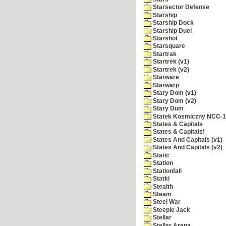
Starsector Defense
Starship
Starship Dock
Starship Duel
Starshot
Starsquare
Startrak
Startrek (v1)
Startrek (v2)
Starware
Starwarp
Stary Dom (v1)
Stary Dom (v2)
Stary Dum
Statek Kosmiczny NCC-
States & Capitals
States & Capitals!
States And Capitals (v1)
States And Capitals (v2)
Static
Station
Stationfall
Statki
Stealth
Steam
Steel War
Steeple Jack
Stellar
Stellar Arena