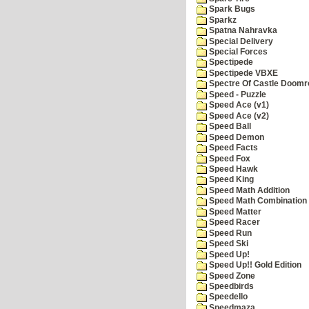
Spark Bugs
Sparkz
Spatna Nahravka
Special Delivery
Special Forces
Spectipede
Spectipede VBXE
Spectre Of Castle Doomr
Speed - Puzzle
Speed Ace (v1)
Speed Ace (v2)
Speed Ball
Speed Demon
Speed Facts
Speed Fox
Speed Hawk
Speed King
Speed Math Addition
Speed Math Combination
Speed Matter
Speed Racer
Speed Run
Speed Ski
Speed Up!
Speed Up!! Gold Edition
Speed Zone
Speedbirds
Speedello
Speedmaza