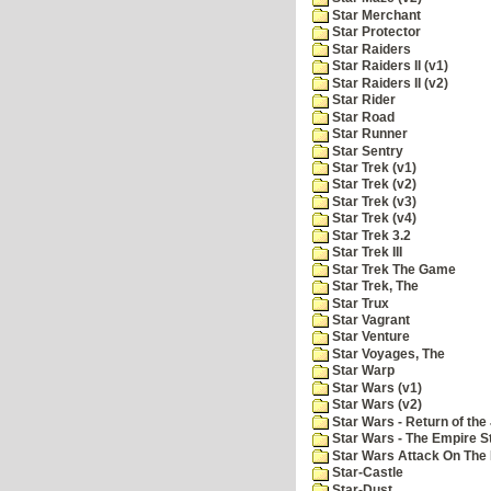
Star Merchant
Star Protector
Star Raiders
Star Raiders II (v1)
Star Raiders II (v2)
Star Rider
Star Road
Star Runner
Star Sentry
Star Trek (v1)
Star Trek (v2)
Star Trek (v3)
Star Trek (v4)
Star Trek 3.2
Star Trek III
Star Trek The Game
Star Trek, The
Star Trux
Star Vagrant
Star Venture
Star Voyages, The
Star Warp
Star Wars (v1)
Star Wars (v2)
Star Wars - Return of the 
Star Wars - The Empire S
Star Wars Attack On The 
Star-Castle
Star-Dust