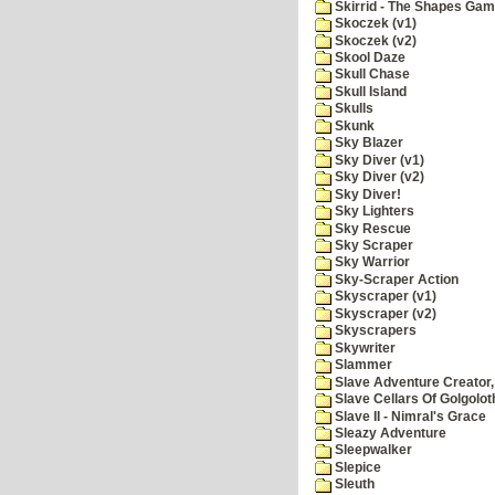
Skirrid - The Shapes Ga
Skoczek (v1)
Skoczek (v2)
Skool Daze
Skull Chase
Skull Island
Skulls
Skunk
Sky Blazer
Sky Diver (v1)
Sky Diver (v2)
Sky Diver!
Sky Lighters
Sky Rescue
Sky Scraper
Sky Warrior
Sky-Scraper Action
Skyscraper (v1)
Skyscraper (v2)
Skyscrapers
Skywriter
Slammer
Slave Adventure Creator,
Slave Cellars Of Golgolot
Slave II - Nimral's Grace
Sleazy Adventure
Sleepwalker
Slepice
Sleuth