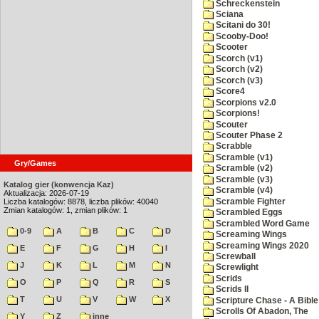
Schreckenstein
Sciana
Scitani do 30!
Scooby-Doo!
Scooter
Scorch (v1)
Scorch (v2)
Scorch (v3)
Score4
Scorpions v2.0
Scorpions!
Scouter
Scouter Phase 2
Scrabble
Scramble (v1)
Gry/Games
Scramble (v2)
Scramble (v3)
Katalog gier (konwencja Kaz)
Scramble (v4)
Aktualizacja: 2026-07-19
Scramble Fighter
Liczba katalogów: 8878, liczba plików: 40040
Zmian katalogów: 1, zmian plików: 1
Scrambled Eggs
Scrambled Word Game
0-9
A
B
C
D
Screaming Wings
Screaming Wings 2020
E
F
G
H
I
Screwball
J
K
L
M
N
Screwlight
Scrids
O
P
Q
R
S
Scrids II
T
U
V
W
X
Scripture Chase - A Bible
Scrolls Of Abadon, The
Y
Z
inne