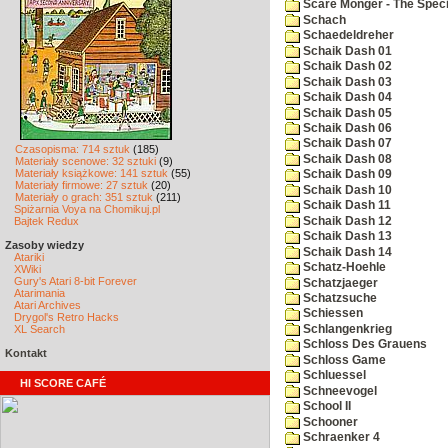
Scare Monger - The Specia
Schach
Schaedeldreher
Schaik Dash 01
Schaik Dash 02
Schaik Dash 03
Schaik Dash 04
Schaik Dash 05
Schaik Dash 06
Schaik Dash 07
Czasopisma: 714 sztuk
(185)
Schaik Dash 08
Materiały scenowe: 32 sztuki
(9)
Materiały książkowe: 141 sztuk
(55)
Schaik Dash 09
Materiały firmowe: 27 sztuk
(20)
Schaik Dash 10
Materiały o grach: 351 sztuk
(211)
Schaik Dash 11
Spiżarnia Voya na Chomikuj.pl
Schaik Dash 12
Bajtek Redux
Schaik Dash 13
Zasoby wiedzy
Schaik Dash 14
Atariki
Schatz-Hoehle
XWiki
Gury's Atari 8-bit Forever
Schatzjaeger
Atarimania
Schatzsuche
Atari Archives
Schiessen
Drygol's Retro Hacks
Schlangenkrieg
XL Search
Schloss Des Grauens
Kontakt
Schloss Game
Schluessel
HI SCORE CAFÉ
Schneevogel
School II
Schooner
Schraenker 4