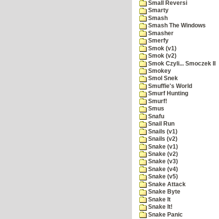
Small Reversi
Smarty
Smash
Smash The Windows
Smasher
Smerfy
Smok (v1)
Smok (v2)
Smok Czyli... Smoczek II
Smokey
Smol Snek
Smuffie's World
Smurf Hunting
Smurf!
Smus
Snafu
Snail Run
Snails (v1)
Snails (v2)
Snake (v1)
Snake (v2)
Snake (v3)
Snake (v4)
Snake (v5)
Snake Attack
Snake Byte
Snake It
Snake It!
Snake Panic