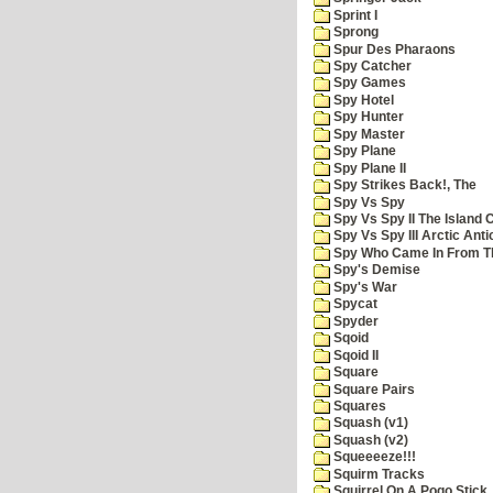
Sprint I
Sprong
Spur Des Pharaons
Spy Catcher
Spy Games
Spy Hotel
Spy Hunter
Spy Master
Spy Plane
Spy Plane II
Spy Strikes Back!, The
Spy Vs Spy
Spy Vs Spy II The Island 
Spy Vs Spy III Arctic Anti
Spy Who Came In From T
Spy's Demise
Spy's War
Spycat
Spyder
Sqoid
Sqoid II
Square
Square Pairs
Squares
Squash (v1)
Squash (v2)
Squeeeeze!!!
Squirm Tracks
Squirrel On A Pogo Stick