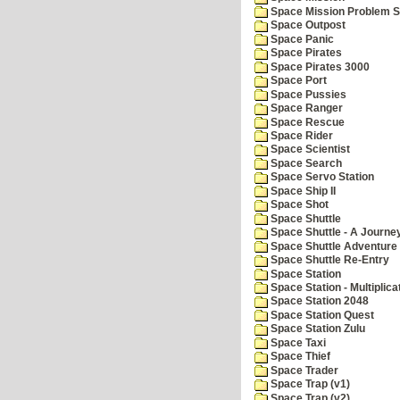
Space Mission Problem S
Space Outpost
Space Panic
Space Pirates
Space Pirates 3000
Space Port
Space Pussies
Space Ranger
Space Rescue
Space Rider
Space Scientist
Space Search
Space Servo Station
Space Ship II
Space Shot
Space Shuttle
Space Shuttle - A Journe
Space Shuttle Adventure
Space Shuttle Re-Entry
Space Station
Space Station - Multiplica
Space Station 2048
Space Station Quest
Space Station Zulu
Space Taxi
Space Thief
Space Trader
Space Trap (v1)
Space Trap (v2)