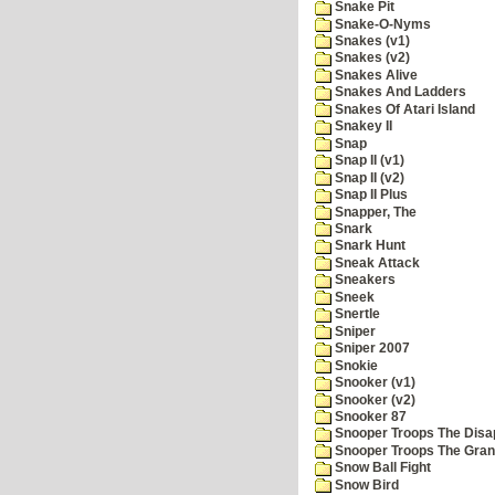
Snake Pit
Snake-O-Nyms
Snakes (v1)
Snakes (v2)
Snakes Alive
Snakes And Ladders
Snakes Of Atari Island
Snakey II
Snap
Snap II (v1)
Snap II (v2)
Snap II Plus
Snapper, The
Snark
Snark Hunt
Sneak Attack
Sneakers
Sneek
Snertle
Sniper
Sniper 2007
Snokie
Snooker (v1)
Snooker (v2)
Snooker 87
Snooper Troops The Disa
Snooper Troops The Grani
Snow Ball Fight
Snow Bird