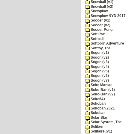
Snowball (v1)
Snowball (v2)
Snowplow
Snowplow NYD 2017
Soccer (v1)
Soccer (v2)
Soccer Pong
Soft Pac
Softball
Softporn Adventure
Softtoy, The
Sogon (v1)
Sogon (v2)
Sogon (v3)
Sogon (v4)
Sogon (v5)
Sogon (v6)
Sogon (v7)
Soko Maniac
Soko-Ban (v1)
Soko-Ban (v2)
Soko64+
Sokoban
Sokoban 2021
Sokobar
Solar Star
Solar System, The
Solitaer
Solitaire (v1)