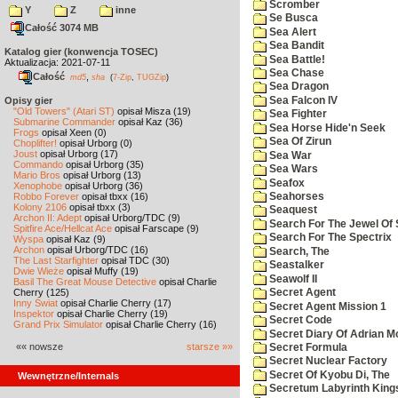
Scromber
Y
Z
inne
Se Busca
Całość 3074 MB
Sea Alert
Sea Bandit
Katalog gier (konwencja TOSEC)
Sea Battle!
Aktualizacja: 2021-07-11
Sea Chase
Całość
,
md5
sha
(
7-Zip
,
TUGZip
)
Sea Dragon
Sea Falcon IV
Opisy gier
"Old Towers" (Atari ST)
opisał Misza (19)
Sea Fighter
Submarine Commander
opisał Kaz (36)
Sea Horse Hide'n Seek
Frogs
opisał Xeen (0)
Sea Of Zirun
Choplifter!
opisał Urborg (0)
Joust
opisał Urborg (17)
Sea War
Commando
opisał Urborg (35)
Sea Wars
Mario Bros
opisał Urborg (13)
Seafox
Xenophobe
opisał Urborg (36)
Robbo Forever
opisał tbxx (16)
Seahorses
Kolony 2106
opisał tbxx (3)
Seaquest
Archon II: Adept
opisał Urborg/TDC (9)
Search For The Jewel Of 
Spitfire Ace/Hellcat Ace
opisał Farscape (9)
Search For The Spectrix
Wyspa
opisał Kaz (9)
Archon
opisał Urborg/TDC (16)
Search, The
The Last Starfighter
opisał TDC (30)
Seastalker
Dwie Wieże
opisał Muffy (19)
Seawolf II
Basil The Great Mouse Detective
opisał Charlie
Cherry (125)
Secret Agent
Inny Świat
opisał Charlie Cherry (17)
Secret Agent Mission 1
Inspektor
opisał Charlie Cherry (19)
Secret Code
Grand Prix Simulator
opisał Charlie Cherry (16)
Secret Diary Of Adrian Mo
«« nowsze
starsze »»
Secret Formula
Secret Nuclear Factory
Secret Of Kyobu Di, The
Wewnętrzne/Internals
Secretum Labyrinth King