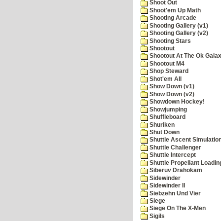
Shoot Out
Shoot'em Up Math
Shooting Arcade
Shooting Gallery (v1)
Shooting Gallery (v2)
Shooting Stars
Shootout
Shootout At The Ok Gala
Shootout M4
Shop Steward
Shot'em All
Show Down (v1)
Show Down (v2)
Showdown Hockey!
Showjumping
Shuffleboard
Shuriken
Shut Down
Shuttle Ascent Simulatio
Shuttle Challenger
Shuttle Intercept
Shuttle Propellant Loadin
Siberuv Drahokam
Sidewinder
Sidewinder II
Siebzehn Und Vier
Siege
Siege On The X-Men
Sigils