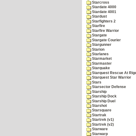
Starcross
Stardate 4000
Stardate 4001
Stardust
Starfighters 2
Starfire
Starfire Warrior
Stargate
Stargate Courier
Stargunner
Starion
Starlanes
Starmarket
Starmaster
Starquake
Starquest Rescue At Rige
Starquest Star Warrior
Stars
Starsector Defense
Starship
Starship Dock
Starship Duel
Starshot
Starsquare
Startrak
Startrek (v1)
Startrek (v2)
Starware
Starwarp