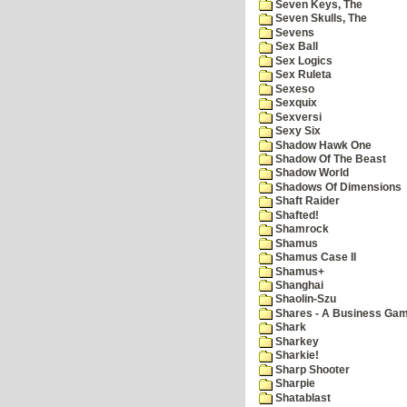
Seven Keys, The
Seven Skulls, The
Sevens
Sex Ball
Sex Logics
Sex Ruleta
Sexeso
Sexquix
Sexversi
Sexy Six
Shadow Hawk One
Shadow Of The Beast
Shadow World
Shadows Of Dimensions
Shaft Raider
Shafted!
Shamrock
Shamus
Shamus Case II
Shamus+
Shanghai
Shaolin-Szu
Shares - A Business Ga
Shark
Sharkey
Sharkie!
Sharp Shooter
Sharpie
Shatablast