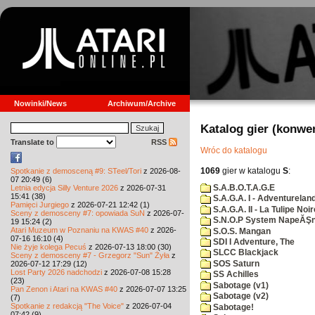
Nowinki/News
Archiwum/Archive
Katalog gier (konwe
Translate to
RSS
Wróc do katalogu
1069
gier w katalogu
S
:
Spotkanie z demosceną #9: STeel/Tori
z 2026-08-
07 20:49 (6)
S.A.B.O.T.A.G.E
Letnia edycja Silly Venture 2026
z 2026-07-31
15:41 (38)
S.A.G.A. I - Adventurelan
Pamięci Jurgiego
z 2026-07-21 12:42 (1)
S.A.G.A. II - La Tulipe Noir
Sceny z demosceny #7: opowiada SuN
z 2026-07-
S.N.O.P System NapeĂŞn
19 15:24 (2)
Atari Muzeum w Poznaniu na KWAS #40
z 2026-
S.O.S. Mangan
07-16 16:10 (4)
SDI I Adventure, The
Nie żyje kolega Pecuś
z 2026-07-13 18:00 (30)
SLCC Blackjack
Sceny z demosceny #7 - Grzegorz "Sun" Żyła
z
SOS Saturn
2026-07-12 17:29 (12)
Lost Party 2026 nadchodzi
z 2026-07-08 15:28
SS Achilles
(23)
Sabotage (v1)
Pan Zenon i Atari na KWAS #40
z 2026-07-07 13:25
Sabotage (v2)
(7)
Spotkanie z redakcją "The Voice"
z 2026-07-04
Sabotage!
07:42 (9)