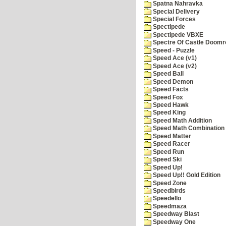
Spatna Nahravka
Special Delivery
Special Forces
Spectipede
Spectipede VBXE
Spectre Of Castle Doomr
Speed - Puzzle
Speed Ace (v1)
Speed Ace (v2)
Speed Ball
Speed Demon
Speed Facts
Speed Fox
Speed Hawk
Speed King
Speed Math Addition
Speed Math Combination
Speed Matter
Speed Racer
Speed Run
Speed Ski
Speed Up!
Speed Up!! Gold Edition
Speed Zone
Speedbirds
Speedello
Speedmaza
Speedway Blast
Speedway One