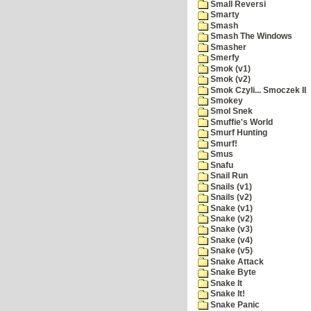
Small Reversi
Smarty
Smash
Smash The Windows
Smasher
Smerfy
Smok (v1)
Smok (v2)
Smok Czyli... Smoczek II
Smokey
Smol Snek
Smuffie's World
Smurf Hunting
Smurf!
Smus
Snafu
Snail Run
Snails (v1)
Snails (v2)
Snake (v1)
Snake (v2)
Snake (v3)
Snake (v4)
Snake (v5)
Snake Attack
Snake Byte
Snake It
Snake It!
Snake Panic