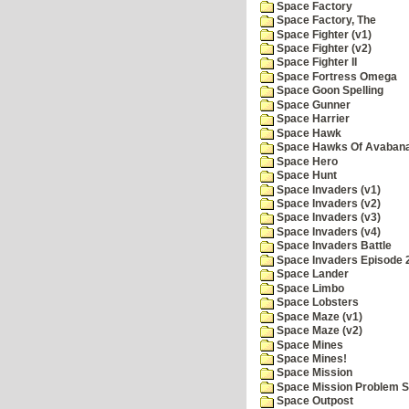
Space Factory
Space Factory, The
Space Fighter (v1)
Space Fighter (v2)
Space Fighter II
Space Fortress Omega
Space Goon Spelling
Space Gunner
Space Harrier
Space Hawk
Space Hawks Of Avabana
Space Hero
Space Hunt
Space Invaders (v1)
Space Invaders (v2)
Space Invaders (v3)
Space Invaders (v4)
Space Invaders Battle
Space Invaders Episode 
Space Lander
Space Limbo
Space Lobsters
Space Maze (v1)
Space Maze (v2)
Space Mines
Space Mines!
Space Mission
Space Mission Problem S
Space Outpost