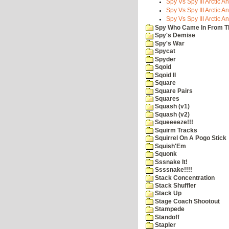
Spy Vs Spy III Arctic An
Spy Vs Spy III Arctic An
Spy Vs Spy III Arctic An
Spy Who Came In From T
Spy's Demise
Spy's War
Spycat
Spyder
Sqoid
Sqoid II
Square
Square Pairs
Squares
Squash (v1)
Squash (v2)
Squeeeeze!!!
Squirm Tracks
Squirrel On A Pogo Stick
Squish'Em
Squonk
Sssnake It!
Ssssnake!!!!
Stack Concentration
Stack Shuffler
Stack Up
Stage Coach Shootout
Stampede
Standoff
Stapler