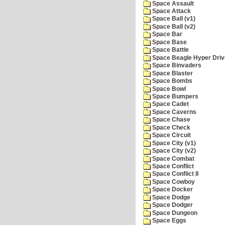
Space Assault
Space Attack
Space Ball (v1)
Space Ball (v2)
Space Bar
Space Base
Space Battle
Space Beagle Hyper Driv
Space Binvaders
Space Blaster
Space Bombs
Space Bowl
Space Bumpers
Space Cadet
Space Caverns
Space Chase
Space Check
Space Circuit
Space City (v1)
Space City (v2)
Space Combat
Space Conflict
Space Conflict II
Space Cowboy
Space Docker
Space Dodge
Space Dodger
Space Dungeon
Space Eggs