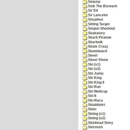
Sinistar
Sink The Bismark
Sir Ed
Sir Lancelot
Sisyphos
Sitting Target
Sixgun Shootout
Skakatory
Skarb Piratow
Skarbnik
Skate Crazy
Skateboard
Skeet
Skeet Shoot
Ski (v1)
Ski (v2)
Ski Jump
Ski King
Ski King II
Ski Run
Ski Weltcup
Ski-It
Ski-Race
Skiabfahrt
Skier
Skiing (v1)
Skiing (v2)
Skinhead Story
Skirmish