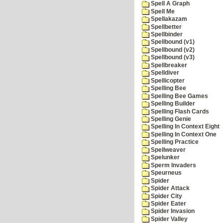
Spell A Graph
Spell Me
Spellakazam
Spellbetter
Spellbinder
Spellbound (v1)
Spellbound (v2)
Spellbound (v3)
Spellbreaker
Spelldiver
Spellicopter
Spelling Bee
Spelling Bee Games
Spelling Builder
Spelling Flash Cards
Spelling Genie
Spelling In Context Eight
Spelling In Context One
Spelling Practice
Spellweaver
Spelunker
Sperm Invaders
Speurneus
Spider
Spider Attack
Spider City
Spider Eater
Spider Invasion
Spider Valley