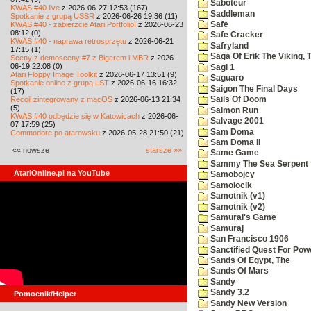
Saboteur
KWAS #40 live
z 2026-06-27 12:53 (167)
Saddleman
Spotkanie z grupą USSR
z 2026-06-26 19:36 (11)
KWAS #40 - zabierzcie Atari Portfolio!
z 2026-06-23
Safe
08:12 (0)
Safe Cracker
KWAS #40 - naprawa retrosprzętu
z 2026-06-21
Safryland
17:15 (1)
Saga Of Erik The Viking, 
Sceny z demosceny #7 z Bigerem i MBR
z 2026-
06-19 22:08 (0)
Sagi 1
Atari Floppy Image Toolkit
z 2026-06-17 13:51 (9)
Saguaro
Spotkanie online z grupą LST
z 2026-06-16 16:32
Saigon The Final Days
(17)
Recoil zintegrowany z macOS
z 2026-06-13 21:34
Sails Of Doom
(5)
Salmon Run
KWAS #40 odbędzie się w Katowicach
z 2026-06-
Salvage 2001
07 17:59 (25)
Sam Doma
Commodore po atarowsku
z 2026-05-28 21:50 (21)
Sam Doma II
«« nowsze
starsze »»
Same Game
Sammy The Sea Serpent
AtariOnline.pl na YouTube
Samobojcy
Samolocik
Samotnik (v1)
Samotnik (v2)
Samurai's Game
Samuraj
San Francisco 1906
Sanctified Quest For Pow
Sands Of Egypt, The
Sands Of Mars
Sandy
Sandy 3.2
Pomocnik/Helper
Sandy New Version