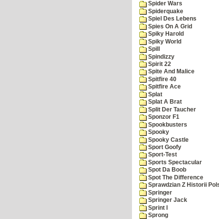
Spider Wars
Spiderquake
Spiel Des Lebens
Spies On A Grid
Spiky Harold
Spiky World
Spill
Spindizzy
Spirit 22
Spite And Malice
Spitfire 40
Spitfire Ace
Splat
Splat A Brat
Split Der Taucher
Sponzor F1
Spookbusters
Spooky
Spooky Castle
Sport Goofy
Sport-Test
Sports Spectacular
Spot Da Boob
Spot The Difference
Sprawdzian Z Historii Pol
Springer
Springer Jack
Sprint I
Sprong