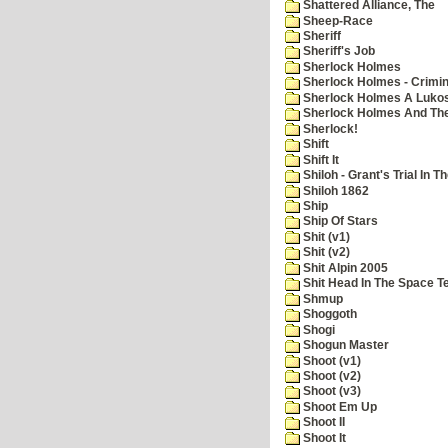
Shattered Alliance, The
Sheep-Race
Sheriff
Sheriff's Job
Sherlock Holmes
Sherlock Holmes - Crimin
Sherlock Holmes A Lukos
Sherlock Holmes And The
Sherlock!
Shift
Shift It
Shiloh - Grant's Trial In T
Shiloh 1862
Ship
Ship Of Stars
Shit (v1)
Shit (v2)
Shit Alpin 2005
Shit Head In The Space T
Shmup
Shoggoth
Shogi
Shogun Master
Shoot (v1)
Shoot (v2)
Shoot (v3)
Shoot Em Up
Shoot II
Shoot It