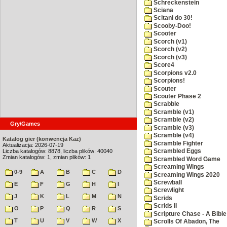
Schreckenstein
Sciana
Scitani do 30!
Scooby-Doo!
Scooter
Scorch (v1)
Scorch (v2)
Scorch (v3)
Score4
Scorpions v2.0
Scorpions!
Scouter
Scouter Phase 2
Scrabble
Scramble (v1)
Scramble (v2)
Gry/Games
Scramble (v3)
Scramble (v4)
Katalog gier (konwencja Kaz)
Scramble Fighter
Aktualizacja: 2026-07-19
Liczba katalogów: 8878, liczba plików: 40040
Scrambled Eggs
Zmian katalogów: 1, zmian plików: 1
Scrambled Word Game
Screaming Wings
0-9
A
B
C
D
Screaming Wings 2020
Screwball
E
F
G
H
I
Screwlight
J
K
L
M
N
Scrids
Scrids II
O
P
Q
R
S
Scripture Chase - A Bible
T
U
V
W
X
Scrolls Of Abadon, The