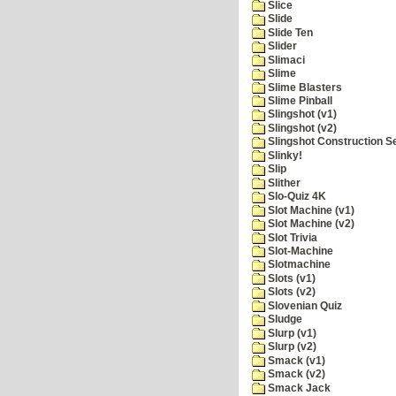
Slice
Slide
Slide Ten
Slider
Slimaci
Slime
Slime Blasters
Slime Pinball
Slingshot (v1)
Slingshot (v2)
Slingshot Construction S
Slinky!
Slip
Slither
Slo-Quiz 4K
Slot Machine (v1)
Slot Machine (v2)
Slot Trivia
Slot-Machine
Slotmachine
Slots (v1)
Slots (v2)
Slovenian Quiz
Sludge
Slurp (v1)
Slurp (v2)
Smack (v1)
Smack (v2)
Smack Jack