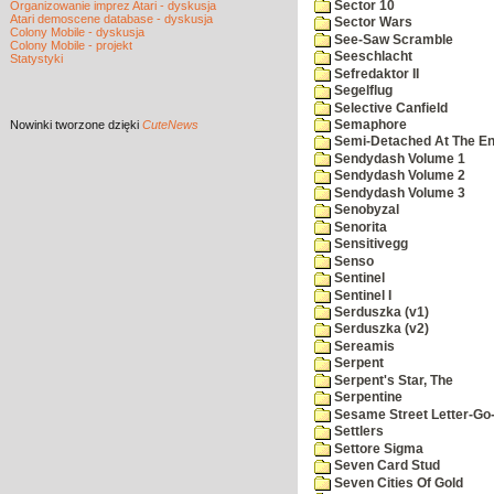
Sector 10
Organizowanie imprez Atari - dyskusja
Atari demoscene database - dyskusja
Sector Wars
Colony Mobile - dyskusja
See-Saw Scramble
Colony Mobile - projekt
Seeschlacht
Statystyki
Sefredaktor II
Segelflug
Selective Canfield
Nowinki
tworzone dzięki
CuteNews
Semaphore
Semi-Detached At The End
Sendydash Volume 1
Sendydash Volume 2
Sendydash Volume 3
Senobyzal
Senorita
Sensitivegg
Senso
Sentinel
Sentinel I
Serduszka (v1)
Serduszka (v2)
Sereamis
Serpent
Serpent's Star, The
Serpentine
Sesame Street Letter-Go
Settlers
Settore Sigma
Seven Card Stud
Seven Cities Of Gold