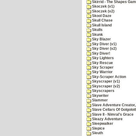
Skirrid - The Shapes Ga
Skoczek (v1)
Skoczek (v2)
Skool Daze
Skull Chase
Skull Island
Skulls
Skunk
Sky Blazer
Sky Diver (v1)
Sky Diver (v2)
Sky Diver!
Sky Lighters
Sky Rescue
Sky Scraper
Sky Warrior
Sky-Scraper Action
Skyscraper (v1)
Skyscraper (v2)
Skyscrapers
Skywriter
Slammer
Slave Adventure Creator,
Slave Cellars Of Golgolot
Slave II - Nimral's Grace
Sleazy Adventure
Sleepwalker
Slepice
Sleuth