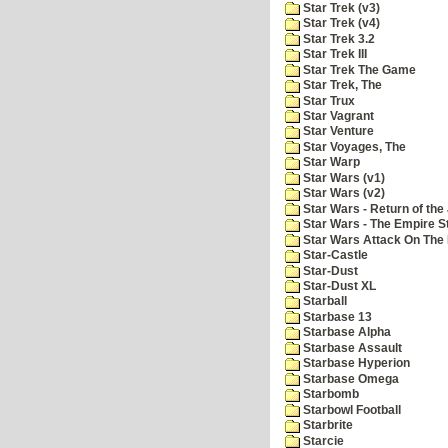
Star Trek (v3)
Star Trek (v4)
Star Trek 3.2
Star Trek III
Star Trek The Game
Star Trek, The
Star Trux
Star Vagrant
Star Venture
Star Voyages, The
Star Warp
Star Wars (v1)
Star Wars (v2)
Star Wars - Return of the 
Star Wars - The Empire S
Star Wars Attack On The 
Star-Castle
Star-Dust
Star-Dust XL
Starball
Starbase 13
Starbase Alpha
Starbase Assault
Starbase Hyperion
Starbase Omega
Starbomb
Starbowl Football
Starbrite
Starcie