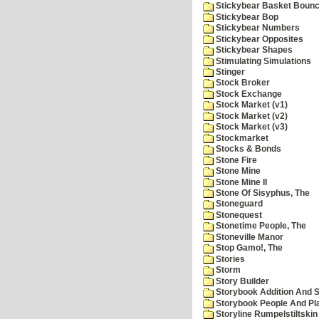
Stickybear Basket Boun
Stickybear Bop
Stickybear Numbers
Stickybear Opposites
Stickybear Shapes
Stimulating Simulations
Stinger
Stock Broker
Stock Exchange
Stock Market (v1)
Stock Market (v2)
Stock Market (v3)
Stockmarket
Stocks & Bonds
Stone Fire
Stone Mine
Stone Mine II
Stone Of Sisyphus, The
Stoneguard
Stonequest
Stonetime People, The
Stoneville Manor
Stop Gamo!, The
Stories
Storm
Story Builder
Storybook Addition And S
Storybook People And Pl
Storyline Rumpelstiltskin