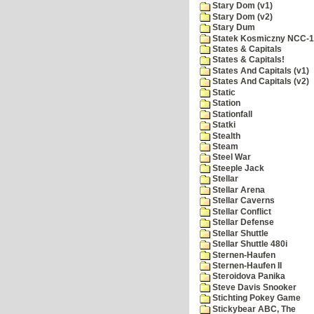
Stary Dom (v1)
Stary Dom (v2)
Stary Dum
Statek Kosmiczny NCC-
States & Capitals
States & Capitals!
States And Capitals (v1)
States And Capitals (v2)
Static
Station
Stationfall
Statki
Stealth
Steam
Steel War
Steeple Jack
Stellar
Stellar Arena
Stellar Caverns
Stellar Conflict
Stellar Defense
Stellar Shuttle
Stellar Shuttle 480i
Sternen-Haufen
Sternen-Haufen II
Steroidova Panika
Steve Davis Snooker
Stichting Pokey Game
Stickybear ABC, The