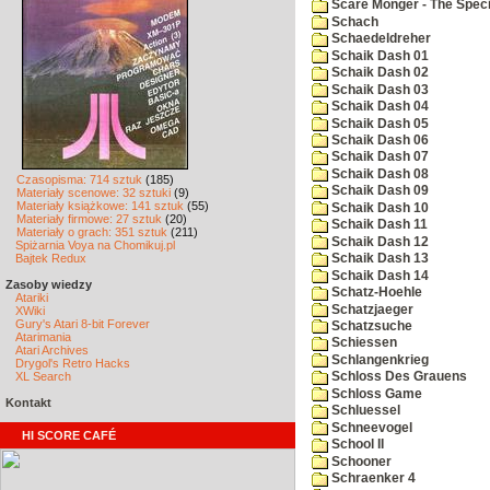
Scare Monger - The Specia
Schach
Schaedeldreher
Schaik Dash 01
Schaik Dash 02
Schaik Dash 03
Schaik Dash 04
Schaik Dash 05
Schaik Dash 06
Schaik Dash 07
Schaik Dash 08
Czasopisma: 714 sztuk
(185)
Schaik Dash 09
Materiały scenowe: 32 sztuki
(9)
Materiały książkowe: 141 sztuk
(55)
Schaik Dash 10
Materiały firmowe: 27 sztuk
(20)
Schaik Dash 11
Materiały o grach: 351 sztuk
(211)
Schaik Dash 12
Spiżarnia Voya na Chomikuj.pl
Bajtek Redux
Schaik Dash 13
Schaik Dash 14
Zasoby wiedzy
Schatz-Hoehle
Atariki
Schatzjaeger
XWiki
Gury's Atari 8-bit Forever
Schatzsuche
Atarimania
Schiessen
Atari Archives
Schlangenkrieg
Drygol's Retro Hacks
XL Search
Schloss Des Grauens
Schloss Game
Kontakt
Schluessel
Schneevogel
HI SCORE CAFÉ
School II
Schooner
Schraenker 4