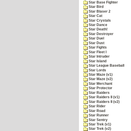
Star Base Fighter
Star Bird
Star Blaser 2
Star Cat
Star Crystals
Star Dance
Star Death!
Star Destroyer
Star Duel
Star Dust
Star Fights
Star Fleet I
Star Intruder
Star Island
Star League Baseball
Star Lords
Star Maze (v1)
Star Maze (v2)
Star Merchant
Star Protector
Star Raiders
Star Raiders II (v1)
Star Raiders II (v2)
Star Rider
Star Road
Star Runner
Star Sentry
Star Trek (v1)
Star Trek (v2)