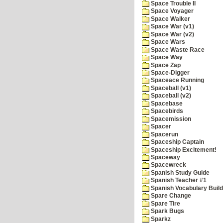
Space Trouble II
Space Voyager
Space Walker
Space War (v1)
Space War (v2)
Space Wars
Space Waste Race
Space Way
Space Zap
Space-Digger
Spaceace Running
Spaceball (v1)
Spaceball (v2)
Spacebase
Spacebirds
Spacemission
Spacer
Spacerun
Spaceship Captain
Spaceship Excitement!
Spaceway
Spacewreck
Spanish Study Guide
Spanish Teacher #1
Spanish Vocabulary Build
Spare Change
Spare Tire
Spark Bugs
Sparkz