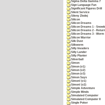
Sigma Delta Gamma 7
Sign Language Fun
Significant Figures Drill
Silent Service
Sileny Zlodej
Silicon
Silicon Dreams
Silicon Dreams 1 - Snowb
Silicon Dreams 2 - Retur
Silicon Dreams 3 - Worm 
Silicon Warrior
Silk Dust
Silkworm
Silly Invaders
Silly Lander
Silly Planter
Silverball
Simon
Simon (v1)
Simon (v2)
Simon (v3)
Simon Says
Simon! (v1)
Simon! (v2)
Simple Adventure
Simple Minds
Simulated Computer
Simulated Computer II
Single Poker