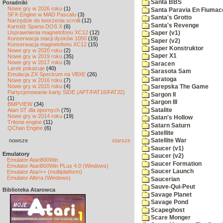
Santa BBS
Poradniki
Nowe gry w 2026 roku
(1)
Santa Paravia En Fiumac
SFX-Engine w MAD Pascalu
(3)
Santa's Grotto
Narzędzie do tworzenia scrolli
(12)
Santa's Revenge
Kartridż Sparta DOS X
(6)
Usprawnienia magnetofonu XC12
(12)
Saper (v1)
Konserwacja stacji dysków 1050
(19)
Saper (v2)
Konserwacja magnetofonu XC12
(15)
Saper Konstruktor
Nowe gry w 2020 roku
(2)
Saper X1
Nowe gry w 2019 roku
(35)
Nowe gry w 2017 roku
(3)
Saracen
Larek pokazuje
(40)
Sarasota Sam
Emulacja ZX Spectrum na VBXE
(26)
Saratoga
Nowe gry w 2016 roku
(7)
Nowe gry w 2015 roku
(4)
Sarepska The Game
Partycjonowanie karty SIDE (APT/FAT16/FAT32)
Sargon II
(1)
Sargon III
BMPVIEW
(34)
Satalite
Atari ST dla opornych
(75)
Nowe gry w 2014 roku
(19)
Satan's Hollow
Tritone engine
(11)
Satarn Saturn
QChan Engine
(6)
Satellite
nowsze
starsze
Satellite War
Saucer (v1)
Emulatory
Saucer (v2)
Emulator Atari800Win
Saucer Formation
Emulator Atari800Win PLus 4.0 (Windows)
Saucer Launch
Emulator Atari++ (multiplatform)
Emulator Altirra (Windows)
Saucerian
Sauve-Qui-Peut
Biblioteka Atarowca
Savage Planet
Savage Pond
Scapeghost
Scare Monger