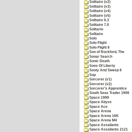
Solitaire (v2)
Solitaire (v3)
Solitaire (v4)
Solitaire (v5)
Solitaire 6.3
Solitaire 7.0
Solitario
Solltaire
Solo
Solo Flight
Solo Flight II
Son of Rockford, The
Sonar Search
Sonic Death
Sons Of Liberty
Sooty And Sweep II
Sop
Sorcerer (v1)
Sorcerer (v2)
Sorcerer's Apprentice
South Seas Trader 1906
Space 1999
Space Abyss
Space Ace
Space Arena
Space Arena 16K
Space Arena M4
Space Assailants
Space Assailants 2121