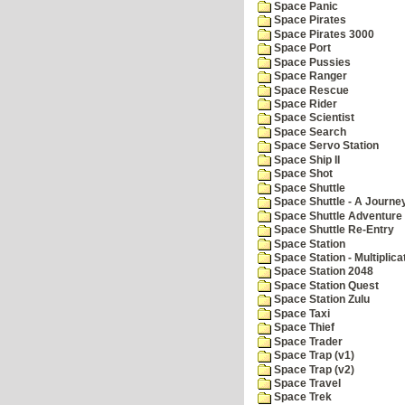
Space Panic
Space Pirates
Space Pirates 3000
Space Port
Space Pussies
Space Ranger
Space Rescue
Space Rider
Space Scientist
Space Search
Space Servo Station
Space Ship II
Space Shot
Space Shuttle
Space Shuttle - A Journe
Space Shuttle Adventure
Space Shuttle Re-Entry
Space Station
Space Station - Multiplica
Space Station 2048
Space Station Quest
Space Station Zulu
Space Taxi
Space Thief
Space Trader
Space Trap (v1)
Space Trap (v2)
Space Travel
Space Trek