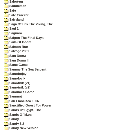
Saboteur
Saddleman
Safe
Safe Cracker
Safryland
Saga Of Erik The Viking, The
Sagi 1
Saguaro
Saigon The Final Days
Sails Of Doom
Salmon Run
Salvage 2001
Sam Doma
Sam Doma II
Same Game
Sammy The Sea Serpent
Samobojcy
Samolocik
Samotnik (v1)
Samotnik (v2)
Samurai's Game
Samuraj
San Francisco 1906
Sanctified Quest For Power
Sands Of Egypt, The
Sands Of Mars
Sandy
Sandy 3.2
Sandy New Version