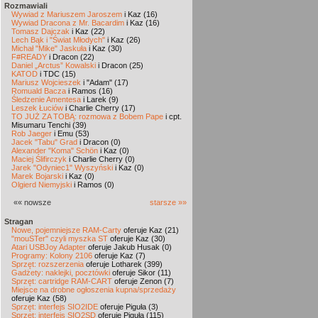
Rozmawiali
Wywiad z Mariuszem Jaroszem
i Kaz (16)
Wywiad Dracona z Mr. Bacardim
i Kaz (16)
Tomasz Dajczak
i Kaz (22)
Lech Bąk i "Świat Młodych"
i Kaz (26)
Michał "Mike" Jaskuła
i Kaz (30)
F#READY
i Dracon (22)
Daniel „Arctus” Kowalski
i Dracon (25)
KATOD
i TDC (15)
Mariusz Wojcieszek
i "Adam" (17)
Romuald Bacza
i Ramos (16)
Śledzenie Amentesa
i Larek (9)
Leszek Łuciów
i Charlie Cherry (17)
TO JUŻ ZA TOBĄ: rozmowa z Bobem Pape
i cpt.
Misumaru Tenchi (39)
Rob Jaeger
i Emu (53)
Jacek "Tabu" Grad
i Dracon (0)
Alexander "Koma" Schön
i Kaz (0)
Maciej Ślifirczyk
i Charlie Cherry (0)
Jarek "Odyniec1" Wyszyński
i Kaz (0)
Marek Bojarski
i Kaz (0)
Olgierd Niemyjski
i Ramos (0)
«« nowsze
starsze »»
Stragan
Nowe, pojemniejsze RAM-Carty
oferuje Kaz (21)
"mouSTer" czyli myszka ST
oferuje Kaz (30)
Atari USBJoy Adapter
oferuje Jakub Husak (0)
Programy: Kolony 2106
oferuje Kaz (7)
Sprzęt: rozszerzenia
oferuje Lotharek (399)
Gadżety: naklejki, pocztówki
oferuje Sikor (11)
Sprzęt: cartridge RAM-CART
oferuje Zenon (7)
Miejsce na drobne ogłoszenia kupna/sprzedaży
oferuje Kaz (58)
Sprzęt: interfejs SIO2IDE
oferuje Piguła (3)
Sprzęt: interfejs SIO2SD
oferuje Piguła (115)