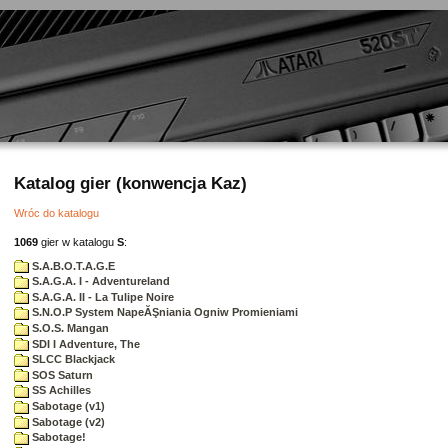
Katalog gier (konwencja Kaz)
Wróc do katalogu
1069
gier w katalogu
S
:
S.A.B.O.T.A.G.E
S.A.G.A. I - Adventureland
S.A.G.A. II - La Tulipe Noire
S.N.O.P System NapeĂŞniania Ogniw Promieniami
S.O.S. Mangan
SDI I Adventure, The
SLCC Blackjack
SOS Saturn
SS Achilles
Sabotage (v1)
Sabotage (v2)
Sabotage!