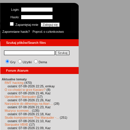
Login:
Hasło:
Zapamiętaj mnie
Zapomniane hasło?
Poproś o członkostwo
Szukaj plików/Search files
Gry
Użytki
Dema
Forum Atarum
Aktualne tematy
RMT hacking
(470)
ostatni: 07-08-2026 22:25, emkay
O co chodzi w grze Kasiarz?
(8)
ostatni: 07-08-2026 21:46, Kaz
Uprościłem Starquake
(17)
ostatni: 07-08-2026 21:26, Kaz
Narzędzie do ditheringu na Atari ...
(28)
ostatni: 07-08-2026 21:23, Kaz
Muzycy scenowi...
(135)
ostatni: 07-08-2026 21:18, Kaz
Studio komputerowe The Marauder -...
(251)
ostatni: 07-08-2026 21:10, Kaz
Starquake VBXE
(17)
ostatni: 07-08-2026 21:09, Kaz