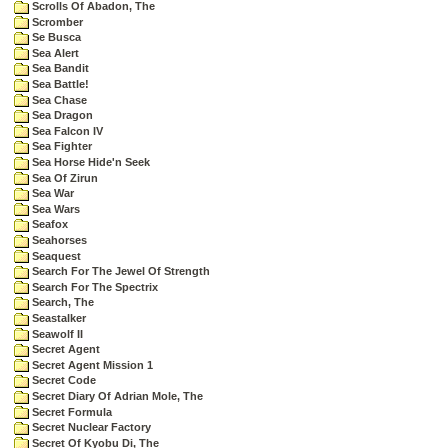
Scrolls Of Abadon, The
Scromber
Se Busca
Sea Alert
Sea Bandit
Sea Battle!
Sea Chase
Sea Dragon
Sea Falcon IV
Sea Fighter
Sea Horse Hide'n Seek
Sea Of Zirun
Sea War
Sea Wars
Seafox
Seahorses
Seaquest
Search For The Jewel Of Strength
Search For The Spectrix
Search, The
Seastalker
Seawolf II
Secret Agent
Secret Agent Mission 1
Secret Code
Secret Diary Of Adrian Mole, The
Secret Formula
Secret Nuclear Factory
Secret Of Kyobu Di, The