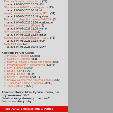
Książka Gorgha o asemblerze
(79)
ostatni: 06-08-2026 15:35, tOri
Silly Venture 2026SE - the bigges...
(113)
ostatni: 06-08-2026 00:48, tdc
AspeQt dla Androida z obsługą SIO...
(39)
ostatni: 05-08-2026 23:48, greblus
Rocznica 1 sierpnia - turówka WRCOH
(3)
ostatni: 04-08-2026 23:36, Ataripuzzle
Dungeon Crawler - AI (Fable)
(9)
ostatni: 04-08-2026 21:05, Nemo
Gry na Atari z pszczołami
(20)
ostatni: 04-08-2026 19:38, miker
Sprawa nowych płyt głównych Atari...
(71)
ostatni: 04-08-2026 19:18, tebe
Konsole z Lidla
(14)
ostatni: 04-08-2026 09:48, MaW
Kategorie Forum Atarum
1. Projekty / Projects
(29855)
2. Grafika / Graphics
(6815)
3. Muzyka i dźwięk / Music and sound
(8058)
4. Programowanie / Programming
(13171)
5. Gry / Games
(36909)
6. Użytki / Utils
(4827)
7. Scena / Scene
(20244)
8. Sprzęt / Hardware
(27891)
9. Sprawy wewnętrzne / Internal affairs
(5842)
10. Sprzedam / Kupię / Zamienię
(8193)
11. Inne / Other
(33759)
Administratorzy:
Adam, Cyprian, Jhusak, Kaz
Użytkowników:
3073
Ostatnio zarejestrowany:
romasso22
Postów ostatniej doby:
13
Spotkania i zloty/Meetings & Parties