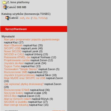
Z. Inne platformy
Całość 908 MB
Katalog użytków (konwencja TOSEC)
Całość
,
md5
sha
(
7-Zip
,
TUGZip
)
Sprzęt/Hardware
Wynalazki
Atari jako programator pojazdu gąsienicowego
napisał Kaz (17)
Atari i Bluetooth
napisał Kaz (35)
SIO2PC-USB
napisał Larek (46)
Nowe SIO2SD
napisał Larek (0)
SIO2SD w CA12
napisał Urborg (15)
Ratowanie ATMEL-ów
napisał Yoohaas (12)
Projektowanie cartów
napisał Zenon (12)
Joystick do Atari
napisał Larek (54)
Tygrys Turbo
napisał Kaz (13)
Testowałem "Simple Stereo"
napisał Zaxon (5)
Rozszerzenie 1MB
napisał Asal (21)
Joystick trzyprzyciskowy
napisał Sikor (18)
Moje MyIDE oraz SIO2PC na USB
napisał Zaxon
(16)
Jak wykonać płytkę drukowaną?
napisał Zaxon
(28)
Rozszerzenie 576kB
napisał Asal (36)
Soczyste kolory
napisał scalak (29)
XEGS Box
napisał Zaxon (13)
Atari w różnych rolach
napisał Różyk (9)
SIO2IDE w pudełku
napisał Kaz (27)
Atari steruje tokarką
napisał Kaz (15)