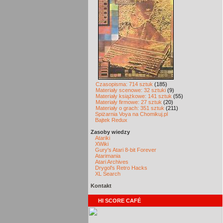
Czasopisma: 714 sztuk
(185)
Materiały scenowe: 32 sztuki
(9)
Materiały książkowe: 141 sztuk
(55)
Materiały firmowe: 27 sztuk
(20)
Materiały o grach: 351 sztuk
(211)
Spiżarnia Voya na Chomikuj.pl
Bajtek Redux
Zasoby wiedzy
Atariki
XWiki
Gury's Atari 8-bit Forever
Atarimania
Atari Archives
Drygol's Retro Hacks
XL Search
Kontakt
HI SCORE CAFÉ