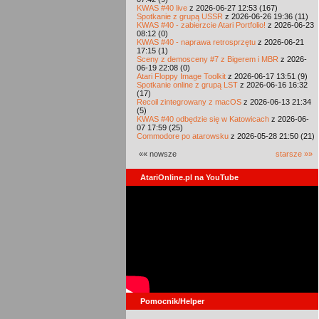
KWAS #40 live
z 2026-06-27 12:53 (167)
Spotkanie z grupą USSR
z 2026-06-26 19:36 (11)
KWAS #40 - zabierzcie Atari Portfolio!
z 2026-06-23
08:12 (0)
KWAS #40 - naprawa retrosprzętu
z 2026-06-21
17:15 (1)
Sceny z demosceny #7 z Bigerem i MBR
z 2026-
06-19 22:08 (0)
Atari Floppy Image Toolkit
z 2026-06-17 13:51 (9)
Spotkanie online z grupą LST
z 2026-06-16 16:32
(17)
Recoil zintegrowany z macOS
z 2026-06-13 21:34
(5)
KWAS #40 odbędzie się w Katowicach
z 2026-06-
07 17:59 (25)
Commodore po atarowsku
z 2026-05-28 21:50 (21)
«« nowsze
starsze »»
AtariOnline.pl na YouTube
Pomocnik/Helper