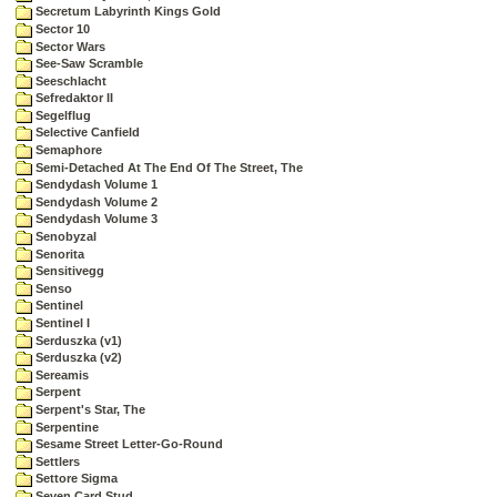
Secretum Labyrinth Kings Gold
Sector 10
Sector Wars
See-Saw Scramble
Seeschlacht
Sefredaktor II
Segelflug
Selective Canfield
Semaphore
Semi-Detached At The End Of The Street, The
Sendydash Volume 1
Sendydash Volume 2
Sendydash Volume 3
Senobyzal
Senorita
Sensitivegg
Senso
Sentinel
Sentinel I
Serduszka (v1)
Serduszka (v2)
Sereamis
Serpent
Serpent's Star, The
Serpentine
Sesame Street Letter-Go-Round
Settlers
Settore Sigma
Seven Card Stud