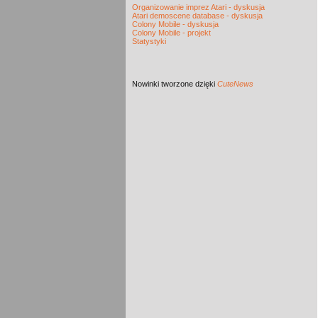
Organizowanie imprez Atari - dyskusja
Atari demoscene database - dyskusja
Colony Mobile - dyskusja
Colony Mobile - projekt
Statystyki
Nowinki
tworzone dzięki
CuteNews