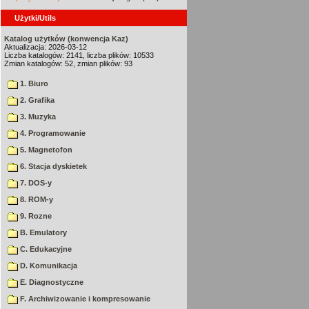
Użytki/Utils
Katalog użytków (konwencja Kaz)
Aktualizacja: 2026-03-12
Liczba katalogów: 2141, liczba plików: 10533
Zmian katalogów: 52, zmian plików: 93
1. Biuro
2. Grafika
3. Muzyka
4. Programowanie
5. Magnetofon
6. Stacja dyskietek
7. DOS-y
8. ROM-y
9. Rozne
B. Emulatory
C. Edukacyjne
D. Komunikacja
E. Diagnostyczne
F. Archiwizowanie i kompresowanie