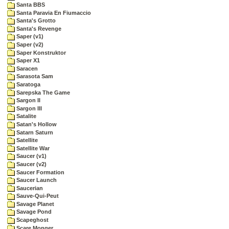
Santa BBS
Santa Paravia En Fiumaccio
Santa's Grotto
Santa's Revenge
Saper (v1)
Saper (v2)
Saper Konstruktor
Saper X1
Saracen
Sarasota Sam
Saratoga
Sarepska The Game
Sargon II
Sargon III
Satalite
Satan's Hollow
Satarn Saturn
Satellite
Satellite War
Saucer (v1)
Saucer (v2)
Saucer Formation
Saucer Launch
Saucerian
Sauve-Qui-Peut
Savage Planet
Savage Pond
Scapeghost
Scare Monger