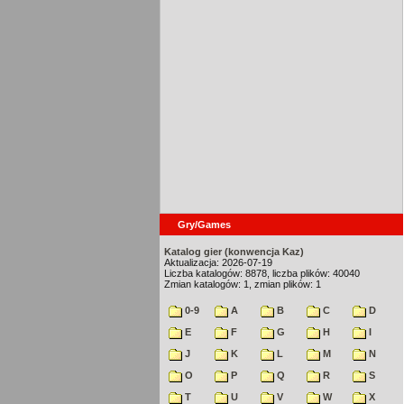
Gry/Games
Katalog gier (konwencja Kaz)
Aktualizacja: 2026-07-19
Liczba katalogów: 8878, liczba plików: 40040
Zmian katalogów: 1, zmian plików: 1
0-9
A
B
C
D
E
F
G
H
I
J
K
L
M
N
O
P
Q
R
S
T
U
V
W
X