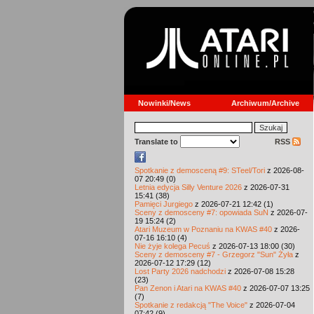
Nowinki/News
Archiwum/Archive
Translate to
RSS
Spotkanie z demosceną #9: STeel/Tori
z 2026-08-
07 20:49 (0)
Letnia edycja Silly Venture 2026
z 2026-07-31
15:41 (38)
Pamięci Jurgiego
z 2026-07-21 12:42 (1)
Sceny z demosceny #7: opowiada SuN
z 2026-07-
19 15:24 (2)
Atari Muzeum w Poznaniu na KWAS #40
z 2026-
07-16 16:10 (4)
Nie żyje kolega Pecuś
z 2026-07-13 18:00 (30)
Sceny z demosceny #7 - Grzegorz "Sun" Żyła
z
2026-07-12 17:29 (12)
Lost Party 2026 nadchodzi
z 2026-07-08 15:28
(23)
Pan Zenon i Atari na KWAS #40
z 2026-07-07 13:25
(7)
Spotkanie z redakcją "The Voice"
z 2026-07-04
07:42 (9)