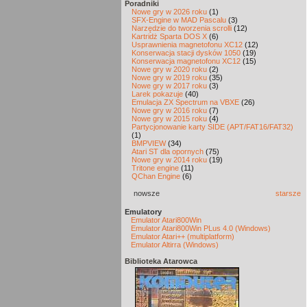
Poradniki
Nowe gry w 2026 roku
(1)
SFX-Engine w MAD Pascalu
(3)
Narzędzie do tworzenia scrolli
(12)
Kartridż Sparta DOS X
(6)
Usprawnienia magnetofonu XC12
(12)
Konserwacja stacji dysków 1050
(19)
Konserwacja magnetofonu XC12
(15)
Nowe gry w 2020 roku
(2)
Nowe gry w 2019 roku
(35)
Nowe gry w 2017 roku
(3)
Larek pokazuje
(40)
Emulacja ZX Spectrum na VBXE
(26)
Nowe gry w 2016 roku
(7)
Nowe gry w 2015 roku
(4)
Partycjonowanie karty SIDE (APT/FAT16/FAT32)
(1)
BMPVIEW
(34)
Atari ST dla opornych
(75)
Nowe gry w 2014 roku
(19)
Tritone engine
(11)
QChan Engine
(6)
nowsze
starsze
Emulatory
Emulator Atari800Win
Emulator Atari800Win PLus 4.0 (Windows)
Emulator Atari++ (multiplatform)
Emulator Altirra (Windows)
Biblioteka Atarowca