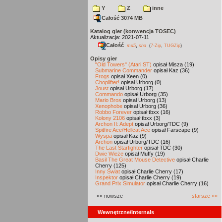
Y
Z
inne
Całość 3074 MB
Katalog gier (konwencja TOSEC)
Aktualizacja: 2021-07-11
Całość
,
md5
sha
(
7-Zip
,
TUGZip
)
Opisy gier
"Old Towers" (Atari ST)
opisał Misza (19)
Submarine Commander
opisał Kaz (36)
Frogs
opisał Xeen (0)
Choplifter!
opisał Urborg (0)
Joust
opisał Urborg (17)
Commando
opisał Urborg (35)
Mario Bros
opisał Urborg (13)
Xenophobe
opisał Urborg (36)
Robbo Forever
opisał tbxx (16)
Kolony 2106
opisał tbxx (3)
Archon II: Adept
opisał Urborg/TDC (9)
Spitfire Ace/Hellcat Ace
opisał Farscape (9)
Wyspa
opisał Kaz (9)
Archon
opisał Urborg/TDC (16)
The Last Starfighter
opisał TDC (30)
Dwie Wieże
opisał Muffy (19)
Basil The Great Mouse Detective
opisał Charlie
Cherry (125)
Inny Świat
opisał Charlie Cherry (17)
Inspektor
opisał Charlie Cherry (19)
Grand Prix Simulator
opisał Charlie Cherry (16)
«« nowsze
starsze »»
Wewnętrzne/Internals