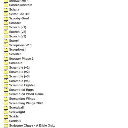
Schraenker 4
Schreckenstein
Sciana
Scitani do 30!
Scooby-Doo!
Scooter
Scorch (v1)
Scorch (v2)
Scorch (v3)
Score4
Scorpions v2.0
Scorpions!
Scouter
Scouter Phase 2
Scrabble
Scramble (v1)
Scramble (v2)
Scramble (v3)
Scramble (v4)
Scramble Fighter
Scrambled Eggs
Scrambled Word Game
Screaming Wings
Screaming Wings 2020
Screwball
Screwlight
Scrids
Scrids II
Scripture Chase - A Bible Quiz