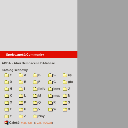
Społeczność/Community
ADDA - Atari Demoscene DAtabase
Katalog scenowy
#
A
B
C
cp
D
E
F
G
gfx
H
I
!info
inne
J
K
L
M
msx
N
O
P
Q
R
S
T
U
V
W
X
Y
Z
ziny
Całość
,
md5
sha
(
7-Zip
,
TUGZip
)