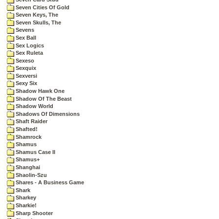
Seven Cities Of Gold
Seven Keys, The
Seven Skulls, The
Sevens
Sex Ball
Sex Logics
Sex Ruleta
Sexeso
Sexquix
Sexversi
Sexy Six
Shadow Hawk One
Shadow Of The Beast
Shadow World
Shadows Of Dimensions
Shaft Raider
Shafted!
Shamrock
Shamus
Shamus Case II
Shamus+
Shanghai
Shaolin-Szu
Shares - A Business Game
Shark
Sharkey
Sharkie!
Sharp Shooter