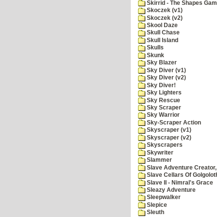
Skirrid - The Shapes Ga
Skoczek (v1)
Skoczek (v2)
Skool Daze
Skull Chase
Skull Island
Skulls
Skunk
Sky Blazer
Sky Diver (v1)
Sky Diver (v2)
Sky Diver!
Sky Lighters
Sky Rescue
Sky Scraper
Sky Warrior
Sky-Scraper Action
Skyscraper (v1)
Skyscraper (v2)
Skyscrapers
Skywriter
Slammer
Slave Adventure Creator,
Slave Cellars Of Golgolot
Slave II - Nimral's Grace
Sleazy Adventure
Sleepwalker
Slepice
Sleuth