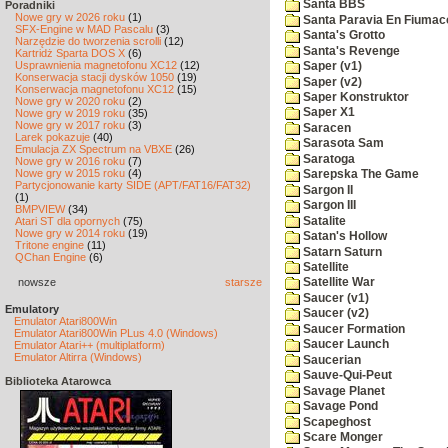
Santa BBS
Poradniki
Nowe gry w 2026 roku
(1)
Santa Paravia En Fiumac
SFX-Engine w MAD Pascalu
(3)
Santa's Grotto
Narzędzie do tworzenia scrolli
(12)
Santa's Revenge
Kartridż Sparta DOS X
(6)
Usprawnienia magnetofonu XC12
(12)
Saper (v1)
Konserwacja stacji dysków 1050
(19)
Saper (v2)
Konserwacja magnetofonu XC12
(15)
Saper Konstruktor
Nowe gry w 2020 roku
(2)
Saper X1
Nowe gry w 2019 roku
(35)
Nowe gry w 2017 roku
(3)
Saracen
Larek pokazuje
(40)
Sarasota Sam
Emulacja ZX Spectrum na VBXE
(26)
Saratoga
Nowe gry w 2016 roku
(7)
Nowe gry w 2015 roku
(4)
Sarepska The Game
Partycjonowanie karty SIDE (APT/FAT16/FAT32)
Sargon II
(1)
Sargon III
BMPVIEW
(34)
Satalite
Atari ST dla opornych
(75)
Nowe gry w 2014 roku
(19)
Satan's Hollow
Tritone engine
(11)
Satarn Saturn
QChan Engine
(6)
Satellite
nowsze
starsze
Satellite War
Saucer (v1)
Emulatory
Saucer (v2)
Emulator Atari800Win
Saucer Formation
Emulator Atari800Win PLus 4.0 (Windows)
Saucer Launch
Emulator Atari++ (multiplatform)
Emulator Altirra (Windows)
Saucerian
Sauve-Qui-Peut
Biblioteka Atarowca
Savage Planet
Savage Pond
Scapeghost
Scare Monger