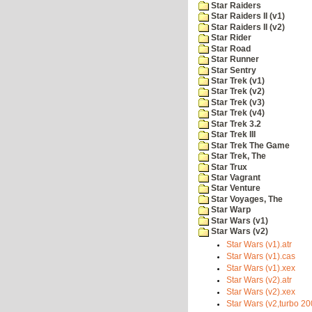
Star Raiders
Star Raiders II (v1)
Star Raiders II (v2)
Star Rider
Star Road
Star Runner
Star Sentry
Star Trek (v1)
Star Trek (v2)
Star Trek (v3)
Star Trek (v4)
Star Trek 3.2
Star Trek III
Star Trek The Game
Star Trek, The
Star Trux
Star Vagrant
Star Venture
Star Voyages, The
Star Warp
Star Wars (v1)
Star Wars (v2)
Star Wars (v1).atr
Star Wars (v1).cas
Star Wars (v1).xex
Star Wars (v2).atr
Star Wars (v2).xex
Star Wars (v2,turbo 20