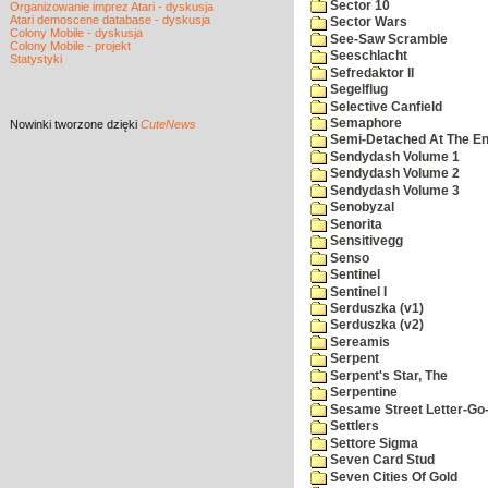
Sector 10
Organizowanie imprez Atari - dyskusja
Atari demoscene database - dyskusja
Sector Wars
Colony Mobile - dyskusja
See-Saw Scramble
Colony Mobile - projekt
Seeschlacht
Statystyki
Sefredaktor II
Segelflug
Selective Canfield
Semaphore
Nowinki
tworzone dzięki
CuteNews
Semi-Detached At The End
Sendydash Volume 1
Sendydash Volume 2
Sendydash Volume 3
Senobyzal
Senorita
Sensitivegg
Senso
Sentinel
Sentinel I
Serduszka (v1)
Serduszka (v2)
Sereamis
Serpent
Serpent's Star, The
Serpentine
Sesame Street Letter-Go
Settlers
Settore Sigma
Seven Card Stud
Seven Cities Of Gold