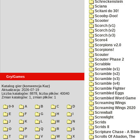
Schreckenstein
Sciana
Scitani do 30!
Scooby-Doo!
Scooter
Scorch (v1)
Scorch (v2)
Scorch (v3)
Score4
Scorpions v2.0
Scorpions!
Scouter
Scouter Phase 2
Scrabble
Scramble (v1)
Scramble (v2)
Gry/Games
Scramble (v3)
Scramble (v4)
Katalog gier (konwencja Kaz)
Scramble Fighter
Aktualizacja: 2026-07-19
Scrambled Eggs
Liczba katalogów: 8878, liczba plików: 40040
Zmian katalogów: 1, zmian plików: 1
Scrambled Word Game
Screaming Wings
0-9
A
B
C
D
Screaming Wings 2020
Screwball
E
F
G
H
I
Screwlight
J
K
L
M
N
Scrids
Scrids II
O
P
Q
R
S
Scripture Chase - A Bible
T
U
V
W
X
Scrolls Of Abadon, The