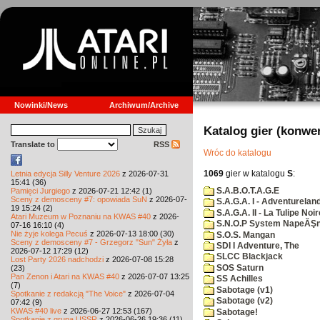
Nowinki/News
Archiwum/Archive
Katalog gier (konwe
Translate to
RSS
Wróc do katalogu
1069
gier w katalogu
S
:
Letnia edycja Silly Venture 2026
z 2026-07-31
15:41 (36)
S.A.B.O.T.A.G.E
Pamięci Jurgiego
z 2026-07-21 12:42 (1)
Sceny z demosceny #7: opowiada SuN
z 2026-07-
S.A.G.A. I - Adventurelan
19 15:24 (2)
S.A.G.A. II - La Tulipe Noir
Atari Muzeum w Poznaniu na KWAS #40
z 2026-
S.N.O.P System NapeĂŞn
07-16 16:10 (4)
Nie żyje kolega Pecuś
z 2026-07-13 18:00 (30)
S.O.S. Mangan
Sceny z demosceny #7 - Grzegorz "Sun" Żyła
z
SDI I Adventure, The
2026-07-12 17:29 (12)
SLCC Blackjack
Lost Party 2026 nadchodzi
z 2026-07-08 15:28
SOS Saturn
(23)
Pan Zenon i Atari na KWAS #40
z 2026-07-07 13:25
SS Achilles
(7)
Sabotage (v1)
Spotkanie z redakcją "The Voice"
z 2026-07-04
Sabotage (v2)
07:42 (9)
KWAS #40 live
z 2026-06-27 12:53 (167)
Sabotage!
Spotkanie z grupą USSR
z 2026-06-26 19:36 (11)