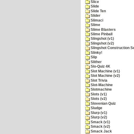
Slice
Slide
Slide Ten
Slider
Slimaci
Slime
Slime Blasters
Slime Pinball
Slingshot (v1)
Slingshot (v2)
Slingshot Construction S
Slinky!
Slip
Slither
Slo-Quiz 4K
Slot Machine (v1)
Slot Machine (v2)
Slot Trivia
Slot-Machine
Slotmachine
Slots (v1)
Slots (v2)
Slovenian Quiz
Sludge
Slurp (v1)
Slurp (v2)
Smack (v1)
Smack (v2)
Smack Jack