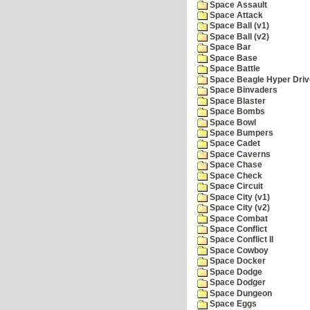
Space Assault
Space Attack
Space Ball (v1)
Space Ball (v2)
Space Bar
Space Base
Space Battle
Space Beagle Hyper Driv
Space Binvaders
Space Blaster
Space Bombs
Space Bowl
Space Bumpers
Space Cadet
Space Caverns
Space Chase
Space Check
Space Circuit
Space City (v1)
Space City (v2)
Space Combat
Space Conflict
Space Conflict II
Space Cowboy
Space Docker
Space Dodge
Space Dodger
Space Dungeon
Space Eggs