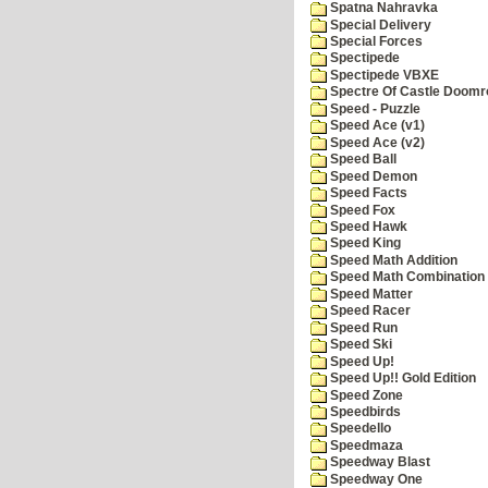
Spatna Nahravka
Special Delivery
Special Forces
Spectipede
Spectipede VBXE
Spectre Of Castle Doomr
Speed - Puzzle
Speed Ace (v1)
Speed Ace (v2)
Speed Ball
Speed Demon
Speed Facts
Speed Fox
Speed Hawk
Speed King
Speed Math Addition
Speed Math Combination
Speed Matter
Speed Racer
Speed Run
Speed Ski
Speed Up!
Speed Up!! Gold Edition
Speed Zone
Speedbirds
Speedello
Speedmaza
Speedway Blast
Speedway One