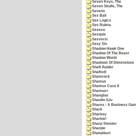
Seven Keys, The
Seven Skulls, The
Sevens
Sex Ball
Sex Logics
Sex Ruleta
Sexeso
Sexquix
Sexversi
Sexy Six
Shadow Hawk One
Shadow Of The Beast
Shadow World
Shadows Of Dimensions
Shaft Raider
Shafted!
Shamrock
Shamus
Shamus Case II
Shamus+
Shanghai
Shaolin-Szu
Shares - A Business Ga
Shark
Sharkey
Sharkie!
Sharp Shooter
Sharpie
Shatablast