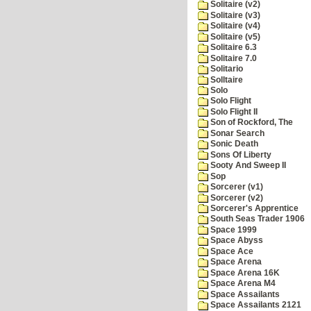
Solitaire (v2)
Solitaire (v3)
Solitaire (v4)
Solitaire (v5)
Solitaire 6.3
Solitaire 7.0
Solitario
Solltaire
Solo
Solo Flight
Solo Flight II
Son of Rockford, The
Sonar Search
Sonic Death
Sons Of Liberty
Sooty And Sweep II
Sop
Sorcerer (v1)
Sorcerer (v2)
Sorcerer's Apprentice
South Seas Trader 1906
Space 1999
Space Abyss
Space Ace
Space Arena
Space Arena 16K
Space Arena M4
Space Assailants
Space Assailants 2121