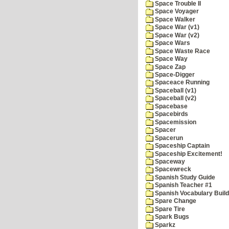
Space Trouble II
Space Voyager
Space Walker
Space War (v1)
Space War (v2)
Space Wars
Space Waste Race
Space Way
Space Zap
Space-Digger
Spaceace Running
Spaceball (v1)
Spaceball (v2)
Spacebase
Spacebirds
Spacemission
Spacer
Spacerun
Spaceship Captain
Spaceship Excitement!
Spaceway
Spacewreck
Spanish Study Guide
Spanish Teacher #1
Spanish Vocabulary Build
Spare Change
Spare Tire
Spark Bugs
Sparkz