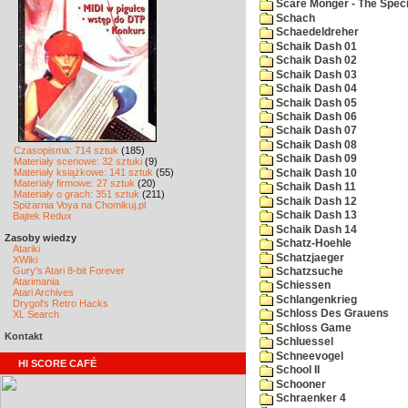
Scare Monger - The Specia
Schach
Schaedeldreher
Schaik Dash 01
Schaik Dash 02
Schaik Dash 03
Schaik Dash 04
Schaik Dash 05
Schaik Dash 06
Schaik Dash 07
Schaik Dash 08
Czasopisma: 714 sztuk
(185)
Schaik Dash 09
Materiały scenowe: 32 sztuki
(9)
Materiały książkowe: 141 sztuk
(55)
Schaik Dash 10
Materiały firmowe: 27 sztuk
(20)
Schaik Dash 11
Materiały o grach: 351 sztuk
(211)
Schaik Dash 12
Spiżarnia Voya na Chomikuj.pl
Schaik Dash 13
Bajtek Redux
Schaik Dash 14
Zasoby wiedzy
Schatz-Hoehle
Atariki
Schatzjaeger
XWiki
Gury's Atari 8-bit Forever
Schatzsuche
Atarimania
Schiessen
Atari Archives
Schlangenkrieg
Drygol's Retro Hacks
Schloss Des Grauens
XL Search
Schloss Game
Kontakt
Schluessel
Schneevogel
HI SCORE CAFÉ
School II
Schooner
Schraenker 4