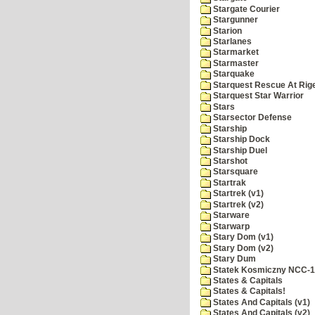
Stargate Courier
Stargunner
Starion
Starlanes
Starmarket
Starmaster
Starquake
Starquest Rescue At Rige
Starquest Star Warrior
Stars
Starsector Defense
Starship
Starship Dock
Starship Duel
Starshot
Starsquare
Startrak
Startrek (v1)
Startrek (v2)
Starware
Starwarp
Stary Dom (v1)
Stary Dom (v2)
Stary Dum
Statek Kosmiczny NCC-
States & Capitals
States & Capitals!
States And Capitals (v1)
States And Capitals (v2)