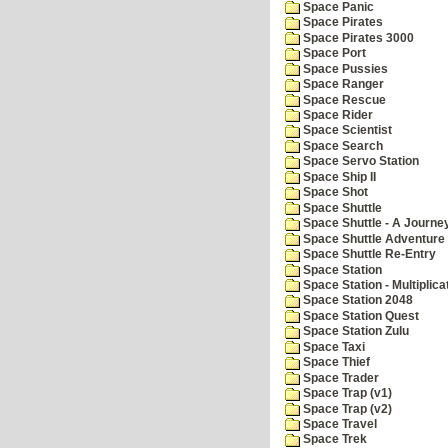
Space Panic
Space Pirates
Space Pirates 3000
Space Port
Space Pussies
Space Ranger
Space Rescue
Space Rider
Space Scientist
Space Search
Space Servo Station
Space Ship II
Space Shot
Space Shuttle
Space Shuttle - A Journe
Space Shuttle Adventure
Space Shuttle Re-Entry
Space Station
Space Station - Multiplica
Space Station 2048
Space Station Quest
Space Station Zulu
Space Taxi
Space Thief
Space Trader
Space Trap (v1)
Space Trap (v2)
Space Travel
Space Trek