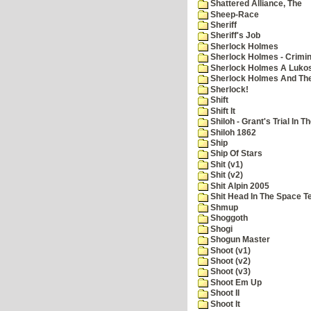
Shattered Alliance, The
Sheep-Race
Sheriff
Sheriff's Job
Sherlock Holmes
Sherlock Holmes - Crimin
Sherlock Holmes A Lukos
Sherlock Holmes And The
Sherlock!
Shift
Shift It
Shiloh - Grant's Trial In T
Shiloh 1862
Ship
Ship Of Stars
Shit (v1)
Shit (v2)
Shit Alpin 2005
Shit Head In The Space T
Shmup
Shoggoth
Shogi
Shogun Master
Shoot (v1)
Shoot (v2)
Shoot (v3)
Shoot Em Up
Shoot II
Shoot It