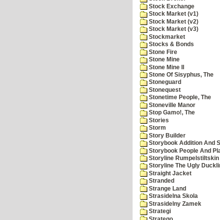
Stock Exchange
Stock Market (v1)
Stock Market (v2)
Stock Market (v3)
Stockmarket
Stocks & Bonds
Stone Fire
Stone Mine
Stone Mine II
Stone Of Sisyphus, The
Stoneguard
Stonequest
Stonetime People, The
Stoneville Manor
Stop Gamo!, The
Stories
Storm
Story Builder
Storybook Addition And S
Storybook People And Pl
Storyline Rumpelstiltskin
Storyline The Ugly Duckl
Straight Jacket
Stranded
Strange Land
Strasidelna Skola
Strasidelny Zamek
Strategi
Stratego