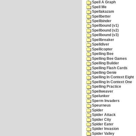
Spell A Graph
Spell Me
Spellakazam
Spellbetter
Spellbinder
Spellbound (v1)
Spellbound (v2)
Spellbound (v3)
Spellbreaker
Spelldiver
Spellicopter
Spelling Bee
Spelling Bee Games
Spelling Builder
Spelling Flash Cards
Spelling Genie
Spelling In Context Eight
Spelling In Context One
Spelling Practice
Spellweaver
Spelunker
Sperm Invaders
Speurneus
Spider
Spider Attack
Spider City
Spider Eater
Spider Invasion
Spider Valley