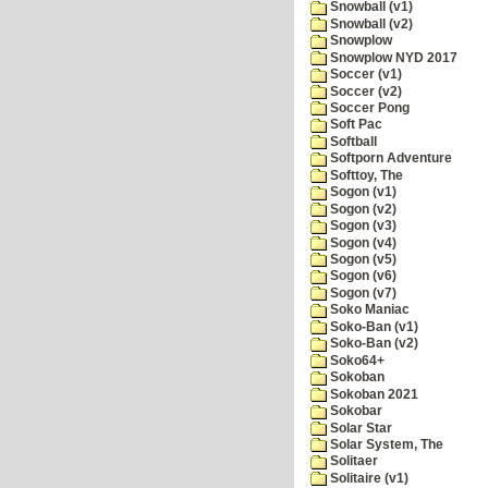
Snowball (v1)
Snowball (v2)
Snowplow
Snowplow NYD 2017
Soccer (v1)
Soccer (v2)
Soccer Pong
Soft Pac
Softball
Softporn Adventure
Softtoy, The
Sogon (v1)
Sogon (v2)
Sogon (v3)
Sogon (v4)
Sogon (v5)
Sogon (v6)
Sogon (v7)
Soko Maniac
Soko-Ban (v1)
Soko-Ban (v2)
Soko64+
Sokoban
Sokoban 2021
Sokobar
Solar Star
Solar System, The
Solitaer
Solitaire (v1)