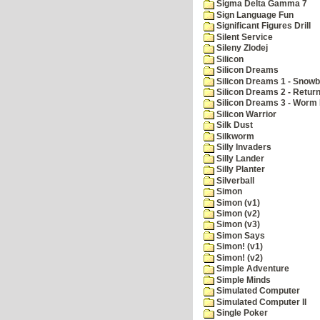
Sigma Delta Gamma 7
Sign Language Fun
Significant Figures Drill
Silent Service
Sileny Zlodej
Silicon
Silicon Dreams
Silicon Dreams 1 - Snowb
Silicon Dreams 2 - Retur
Silicon Dreams 3 - Worm 
Silicon Warrior
Silk Dust
Silkworm
Silly Invaders
Silly Lander
Silly Planter
Silverball
Simon
Simon (v1)
Simon (v2)
Simon (v3)
Simon Says
Simon! (v1)
Simon! (v2)
Simple Adventure
Simple Minds
Simulated Computer
Simulated Computer II
Single Poker