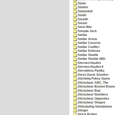
Static
Station
Stationfall
Statki
Stealth
Steam
Steel War
Steeple Jack
Stellar
Stellar Arena
Stellar Caverns
Stellar Conflict
Stellar Defense
Stellar Shuttle
Stellar Shuttle 480i
Sternen-Haufen
Sternen-Haufen II
Steroidova Panika
Steve Davis Snooker
Stichting Pokey Game
Stickybear ABC, The
Stickybear Basket Boun
Stickybear Bop
Stickybear Numbers
Stickybear Opposites
Stickybear Shapes
Stimulating Simulations
Stinger
Stock Broker