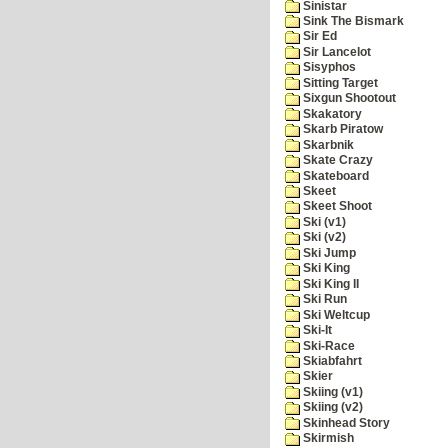
Sinistar
Sink The Bismark
Sir Ed
Sir Lancelot
Sisyphos
Sitting Target
Sixgun Shootout
Skakatory
Skarb Piratow
Skarbnik
Skate Crazy
Skateboard
Skeet
Skeet Shoot
Ski (v1)
Ski (v2)
Ski Jump
Ski King
Ski King II
Ski Run
Ski Weltcup
Ski-It
Ski-Race
Skiabfahrt
Skier
Skiing (v1)
Skiing (v2)
Skinhead Story
Skirmish