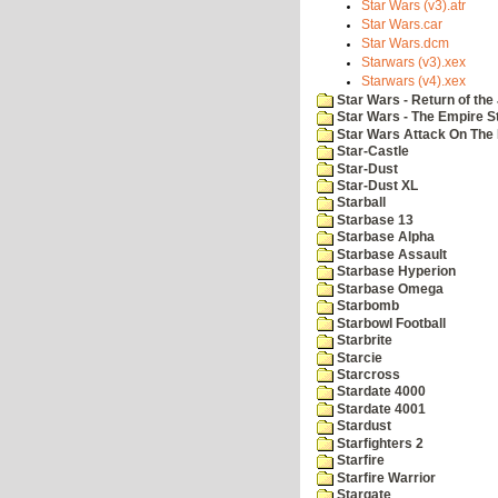
Star Wars (v3).atr
Star Wars.car
Star Wars.dcm
Starwars (v3).xex
Starwars (v4).xex
Star Wars - Return of the 
Star Wars - The Empire S
Star Wars Attack On The 
Star-Castle
Star-Dust
Star-Dust XL
Starball
Starbase 13
Starbase Alpha
Starbase Assault
Starbase Hyperion
Starbase Omega
Starbomb
Starbowl Football
Starbrite
Starcie
Starcross
Stardate 4000
Stardate 4001
Stardust
Starfighters 2
Starfire
Starfire Warrior
Stargate