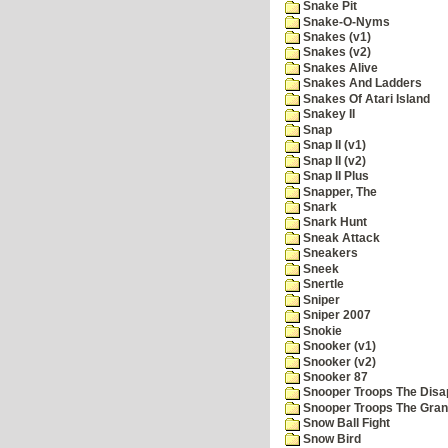
Snake Pit
Snake-O-Nyms
Snakes (v1)
Snakes (v2)
Snakes Alive
Snakes And Ladders
Snakes Of Atari Island
Snakey II
Snap
Snap II (v1)
Snap II (v2)
Snap II Plus
Snapper, The
Snark
Snark Hunt
Sneak Attack
Sneakers
Sneek
Snertle
Sniper
Sniper 2007
Snokie
Snooker (v1)
Snooker (v2)
Snooker 87
Snooper Troops The Disa
Snooper Troops The Grani
Snow Ball Fight
Snow Bird