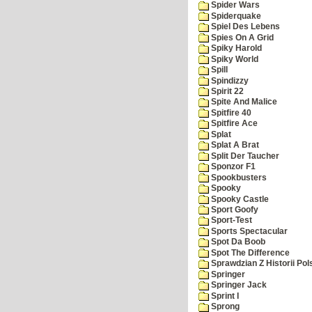
Spider Wars
Spiderquake
Spiel Des Lebens
Spies On A Grid
Spiky Harold
Spiky World
Spill
Spindizzy
Spirit 22
Spite And Malice
Spitfire 40
Spitfire Ace
Splat
Splat A Brat
Split Der Taucher
Sponzor F1
Spookbusters
Spooky
Spooky Castle
Sport Goofy
Sport-Test
Sports Spectacular
Spot Da Boob
Spot The Difference
Sprawdzian Z Historii Pol
Springer
Springer Jack
Sprint I
Sprong