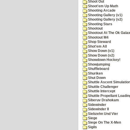
Shoot Out
Shoot'em Up Math
Shooting Arcade
Shooting Gallery (v1)
Shooting Gallery (v2)
Shooting Stars
Shootout
Shootout At The Ok Gala
Shootout M4
Shop Steward
Shot'em All
Show Down (v1)
Show Down (v2)
Showdown Hockey!
Showjumping
Shuffleboard
Shuriken
Shut Down
Shuttle Ascent Simulatio
Shuttle Challenger
Shuttle Intercept
Shuttle Propellant Loadin
Siberuv Drahokam
Sidewinder
Sidewinder II
Siebzehn Und Vier
Siege
Siege On The X-Men
Sigils