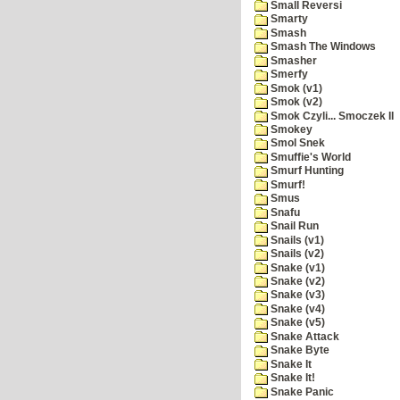
Small Reversi
Smarty
Smash
Smash The Windows
Smasher
Smerfy
Smok (v1)
Smok (v2)
Smok Czyli... Smoczek II
Smokey
Smol Snek
Smuffie's World
Smurf Hunting
Smurf!
Smus
Snafu
Snail Run
Snails (v1)
Snails (v2)
Snake (v1)
Snake (v2)
Snake (v3)
Snake (v4)
Snake (v5)
Snake Attack
Snake Byte
Snake It
Snake It!
Snake Panic