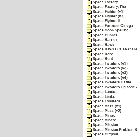
Space Factory
Space Factory, The
Space Fighter (v1)
Space Fighter (v2)
Space Fighter II
Space Fortress Omega
Space Goon Spelling
Space Gunner
Space Harrier
Space Hawk
Space Hawks Of Avabana
Space Hero
Space Hunt
Space Invaders (v1)
Space Invaders (v2)
Space Invaders (v3)
Space Invaders (v4)
Space Invaders Battle
Space Invaders Episode 
Space Lander
Space Limbo
Space Lobsters
Space Maze (v1)
Space Maze (v2)
Space Mines
Space Mines!
Space Mission
Space Mission Problem S
Space Outpost