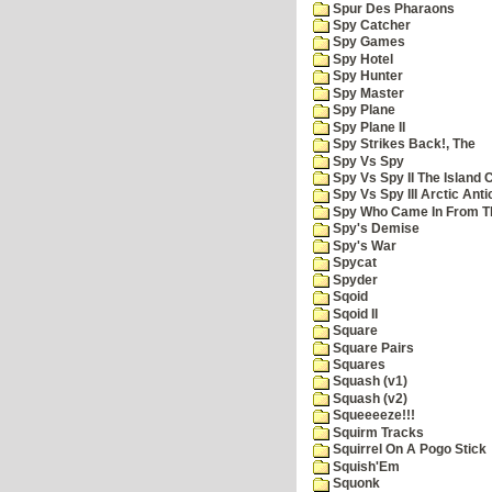
Spur Des Pharaons
Spy Catcher
Spy Games
Spy Hotel
Spy Hunter
Spy Master
Spy Plane
Spy Plane II
Spy Strikes Back!, The
Spy Vs Spy
Spy Vs Spy II The Island 
Spy Vs Spy III Arctic Anti
Spy Who Came In From T
Spy's Demise
Spy's War
Spycat
Spyder
Sqoid
Sqoid II
Square
Square Pairs
Squares
Squash (v1)
Squash (v2)
Squeeeeze!!!
Squirm Tracks
Squirrel On A Pogo Stick
Squish'Em
Squonk