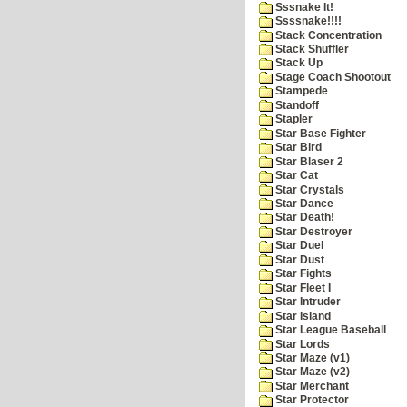
Sssnake It!
Ssssnake!!!!
Stack Concentration
Stack Shuffler
Stack Up
Stage Coach Shootout
Stampede
Standoff
Stapler
Star Base Fighter
Star Bird
Star Blaser 2
Star Cat
Star Crystals
Star Dance
Star Death!
Star Destroyer
Star Duel
Star Dust
Star Fights
Star Fleet I
Star Intruder
Star Island
Star League Baseball
Star Lords
Star Maze (v1)
Star Maze (v2)
Star Merchant
Star Protector