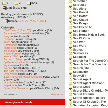
Scromber
Y
Z
inne
Se Busca
Całość 3074 MB
Sea Alert
Sea Bandit
Katalog gier (konwencja TOSEC)
Sea Battle!
Aktualizacja: 2021-07-11
Sea Chase
Całość
,
md5
sha
(
7-Zip
,
TUGZip
)
Sea Dragon
Sea Falcon IV
Opisy gier
"Old Towers" (Atari ST)
opisał Misza (19)
Sea Fighter
Submarine Commander
opisał Kaz (36)
Sea Horse Hide'n Seek
Frogs
opisał Xeen (0)
Sea Of Zirun
Choplifter!
opisał Urborg (0)
Joust
opisał Urborg (17)
Sea War
Commando
opisał Urborg (35)
Sea Wars
Mario Bros
opisał Urborg (13)
Seafox
Xenophobe
opisał Urborg (36)
Seahorses
Robbo Forever
opisał tbxx (16)
Kolony 2106
opisał tbxx (3)
Seaquest
Archon II: Adept
opisał Urborg/TDC (9)
Search For The Jewel Of 
Spitfire Ace/Hellcat Ace
opisał Farscape (9)
Search For The Spectrix
Wyspa
opisał Kaz (9)
Archon
opisał Urborg/TDC (16)
Search, The
The Last Starfighter
opisał TDC (30)
Seastalker
Dwie Wieże
opisał Muffy (19)
Seawolf II
Basil The Great Mouse Detective
opisał Charlie
Secret Agent
Cherry (125)
Inny Świat
opisał Charlie Cherry (17)
Secret Agent Mission 1
Inspektor
opisał Charlie Cherry (19)
Secret Code
Grand Prix Simulator
opisał Charlie Cherry (16)
Secret Diary Of Adrian Mo
«« nowsze
starsze »»
Secret Formula
Secret Nuclear Factory
Secret Of Kyobu Di, The
Wewnętrzne/Internals
Secretum Labyrinth King