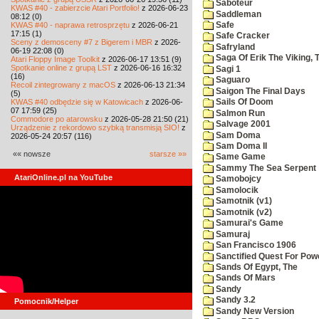
Saboteur
KWAS #40 - zabierzcie Atari Portfolio!
z 2026-06-23
Saddleman
08:12 (0)
KWAS #40 - naprawa retrosprzętu
z 2026-06-21
Safe
17:15 (1)
Safe Cracker
Sceny z demosceny #7 z Bigerem i MBR
z 2026-
Safryland
06-19 22:08 (0)
Saga Of Erik The Viking, 
Atari Floppy Image Toolkit
z 2026-06-17 13:51 (9)
Spotkanie online z grupą LST
z 2026-06-16 16:32
Sagi 1
(16)
Saguaro
Recoil zintegrowany z macOS
z 2026-06-13 21:34
Saigon The Final Days
(5)
KWAS #40 odbędzie się w Katowicach
z 2026-06-
Sails Of Doom
07 17:59 (25)
Salmon Run
Commodore po atarowsku
z 2026-05-28 21:50 (21)
Salvage 2001
Urządzenie z rekordowo szybką transmisją SIO!
z
Sam Doma
2026-05-24 20:57 (116)
Sam Doma II
«« nowsze
starsze »»
Same Game
Sammy The Sea Serpent
AtariOnline.pl na YouTube
Samobojcy
Samolocik
Samotnik (v1)
Samotnik (v2)
Samurai's Game
Samuraj
San Francisco 1906
Sanctified Quest For Pow
Sands Of Egypt, The
Sands Of Mars
Sandy
Sandy 3.2
Pomocnik/Helper
Sandy New Version