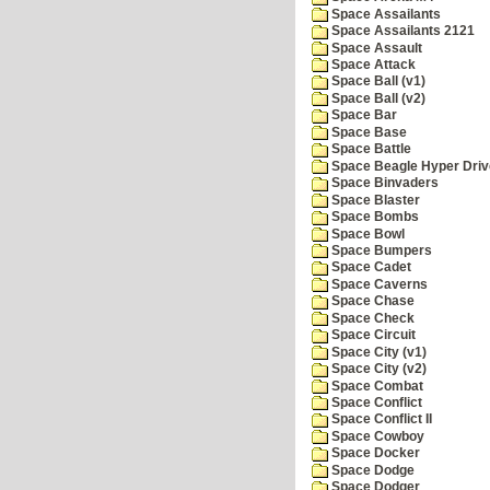
Space Assailants
Space Assailants 2121
Space Assault
Space Attack
Space Ball (v1)
Space Ball (v2)
Space Bar
Space Base
Space Battle
Space Beagle Hyper Driv
Space Binvaders
Space Blaster
Space Bombs
Space Bowl
Space Bumpers
Space Cadet
Space Caverns
Space Chase
Space Check
Space Circuit
Space City (v1)
Space City (v2)
Space Combat
Space Conflict
Space Conflict II
Space Cowboy
Space Docker
Space Dodge
Space Dodger