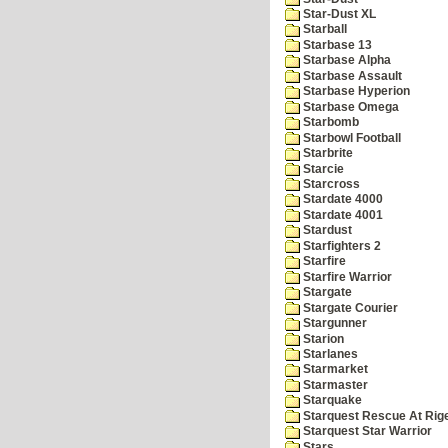
Star-Dust XL
Starball
Starbase 13
Starbase Alpha
Starbase Assault
Starbase Hyperion
Starbase Omega
Starbomb
Starbowl Football
Starbrite
Starcie
Starcross
Stardate 4000
Stardate 4001
Stardust
Starfighters 2
Starfire
Starfire Warrior
Stargate
Stargate Courier
Stargunner
Starion
Starlanes
Starmarket
Starmaster
Starquake
Starquest Rescue At Rige
Starquest Star Warrior
Stars