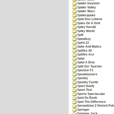
Spider Invasion
Spider Valley
Spider Wars
Spiderquake
Spiel Des Lebens
Spies On A Grid
Spiky Harold
Spiky World
Spill
Spindizzy
Spirit 22
Spite And Malice
Spitfire 40
Spitfire Ace
Splat
Splat A Brat
Split Der Taucher
Sponzor F1
Spookbusters
Spooky
Spooky Castle
Sport Goofy
Sport-Test
Sports Spectacular
Spot Da Boob
Spot The Difference
Sprawdzian Z Historii Pol
Springer
Springer Jack