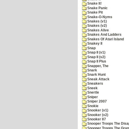
Snake It!
Snake Panic
Snake Pit
Snake-O-Nyms
Snakes (v1)
Snakes (v2)
Snakes Alive
Snakes And Ladders
Snakes Of Atari Island
Snakey II
Snap
Snap II (v1)
Snap II (v2)
Snap II Plus
Snapper, The
Snark
Snark Hunt
Sneak Attack
Sneakers
Sneek
Snertle
Sniper
Sniper 2007
Snokie
Snooker (v1)
Snooker (v2)
Snooker 87
Snooper Troops The Disa
Snooper Troops The Grani