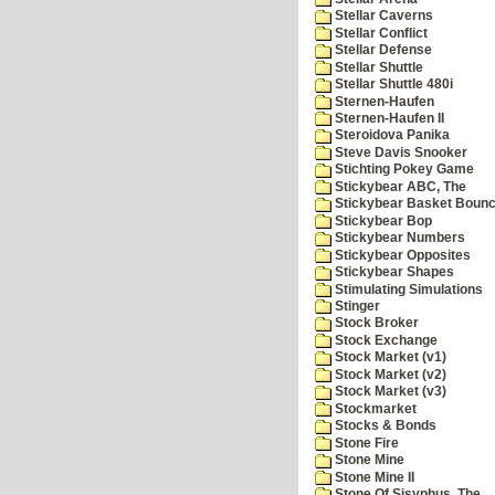
Stellar Caverns
Stellar Conflict
Stellar Defense
Stellar Shuttle
Stellar Shuttle 480i
Sternen-Haufen
Sternen-Haufen II
Steroidova Panika
Steve Davis Snooker
Stichting Pokey Game
Stickybear ABC, The
Stickybear Basket Boun
Stickybear Bop
Stickybear Numbers
Stickybear Opposites
Stickybear Shapes
Stimulating Simulations
Stinger
Stock Broker
Stock Exchange
Stock Market (v1)
Stock Market (v2)
Stock Market (v3)
Stockmarket
Stocks & Bonds
Stone Fire
Stone Mine
Stone Mine II
Stone Of Sisyphus, The