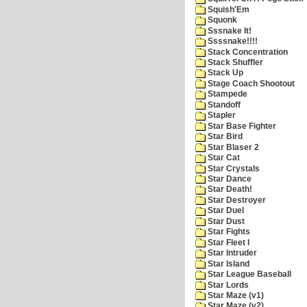
Squish'Em
Squonk
Sssnake It!
Ssssnake!!!!
Stack Concentration
Stack Shuffler
Stack Up
Stage Coach Shootout
Stampede
Standoff
Stapler
Star Base Fighter
Star Bird
Star Blaser 2
Star Cat
Star Crystals
Star Dance
Star Death!
Star Destroyer
Star Duel
Star Dust
Star Fights
Star Fleet I
Star Intruder
Star Island
Star League Baseball
Star Lords
Star Maze (v1)
Star Maze (v2)