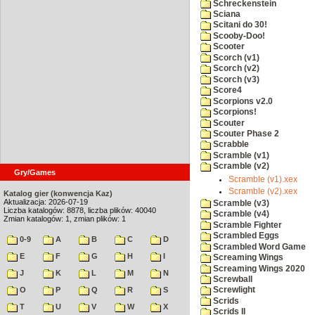
Schreckenstein
Sciana
Scitani do 30!
Scooby-Doo!
Scooter
Scorch (v1)
Scorch (v2)
Scorch (v3)
Score4
Scorpions v2.0
Scorpions!
Scouter
Scouter Phase 2
Scrabble
Scramble (v1)
Scramble (v2)
Gry/Games
Scramble (v1).xex
Scramble (v2).xex
Katalog gier (konwencja Kaz)
Aktualizacja: 2026-07-19
Scramble (v3)
Liczba katalogów: 8878, liczba plików: 40040
Scramble (v4)
Zmian katalogów: 1, zmian plików: 1
Scramble Fighter
Scrambled Eggs
0-9
A
B
C
D
Scrambled Word Game
E
F
G
H
I
Screaming Wings
Screaming Wings 2020
J
K
L
M
N
Screwball
O
P
Q
R
S
Screwlight
Scrids
T
U
V
W
X
Scrids II