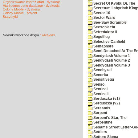
Organizowanie imprez Atari - dyskusja
Secret Of Kyobu Di, The
Atari demoscene database - dyskusja
Secretum Labyrinth King
Colony Mobile - dyskusja
Sector 10
Colony Mobile - projekt
Statystyki
Sector Wars
See-Saw Scramble
Seeschlacht
Sefredaktor II
Nowinki
tworzone dzięki
CuteNews
Segelflug
Selective Canfield
Semaphore
Semi-Detached At The End
Sendydash Volume 1
Sendydash Volume 2
Sendydash Volume 3
Senobyzal
Senorita
Sensitivegg
Senso
Sentinel
Sentinel I
Serduszka (v1)
Serduszka (v2)
Sereamis
Serpent
Serpent's Star, The
Serpentine
Sesame Street Letter-Go
Settlers
Settore Sigma