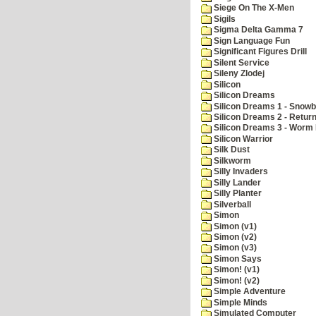
Siege On The X-Men
Sigils
Sigma Delta Gamma 7
Sign Language Fun
Significant Figures Drill
Silent Service
Sileny Zlodej
Silicon
Silicon Dreams
Silicon Dreams 1 - Snowb
Silicon Dreams 2 - Retur
Silicon Dreams 3 - Worm 
Silicon Warrior
Silk Dust
Silkworm
Silly Invaders
Silly Lander
Silly Planter
Silverball
Simon
Simon (v1)
Simon (v2)
Simon (v3)
Simon Says
Simon! (v1)
Simon! (v2)
Simple Adventure
Simple Minds
Simulated Computer