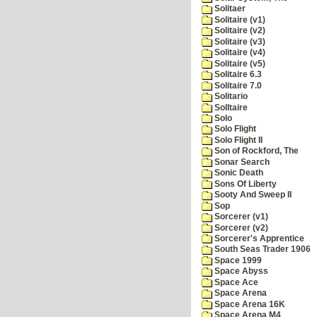
Solitaer
Solitaire (v1)
Solitaire (v2)
Solitaire (v3)
Solitaire (v4)
Solitaire (v5)
Solitaire 6.3
Solitaire 7.0
Solitario
Solltaire
Solo
Solo Flight
Solo Flight II
Son of Rockford, The
Sonar Search
Sonic Death
Sons Of Liberty
Sooty And Sweep II
Sop
Sorcerer (v1)
Sorcerer (v2)
Sorcerer's Apprentice
South Seas Trader 1906
Space 1999
Space Abyss
Space Ace
Space Arena
Space Arena 16K
Space Arena M4