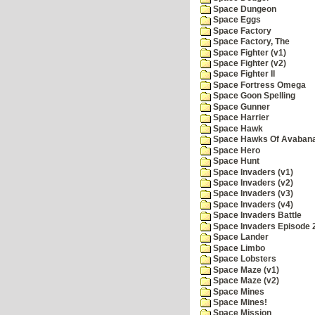
Space Dungeon
Space Eggs
Space Factory
Space Factory, The
Space Fighter (v1)
Space Fighter (v2)
Space Fighter II
Space Fortress Omega
Space Goon Spelling
Space Gunner
Space Harrier
Space Hawk
Space Hawks Of Avabana
Space Hero
Space Hunt
Space Invaders (v1)
Space Invaders (v2)
Space Invaders (v3)
Space Invaders (v4)
Space Invaders Battle
Space Invaders Episode 
Space Lander
Space Limbo
Space Lobsters
Space Maze (v1)
Space Maze (v2)
Space Mines
Space Mines!
Space Mission