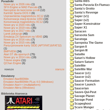
Santa BBS
Poradniki
Nowe gry w 2026 roku
(1)
Santa Paravia En Fiumac
SFX-Engine w MAD Pascalu
(3)
Santa's Grotto
Narzędzie do tworzenia scrolli
(12)
Santa's Revenge
Kartridż Sparta DOS X
(6)
Usprawnienia magnetofonu XC12
(12)
Saper (v1)
Konserwacja stacji dysków 1050
(19)
Saper (v2)
Konserwacja magnetofonu XC12
(15)
Saper Konstruktor
Nowe gry w 2020 roku
(2)
Saper X1
Nowe gry w 2019 roku
(35)
Nowe gry w 2017 roku
(3)
Saracen
Larek pokazuje
(40)
Sarasota Sam
Emulacja ZX Spectrum na VBXE
(26)
Saratoga
Nowe gry w 2016 roku
(7)
Nowe gry w 2015 roku
(4)
Sarepska The Game
Partycjonowanie karty SIDE (APT/FAT16/FAT32)
Sargon II
(1)
Sargon III
BMPVIEW
(34)
Satalite
Atari ST dla opornych
(75)
Nowe gry w 2014 roku
(19)
Satan's Hollow
Tritone engine
(11)
Satarn Saturn
QChan Engine
(6)
Satellite
nowsze
starsze
Satellite War
Saucer (v1)
Emulatory
Saucer (v2)
Emulator Atari800Win
Saucer Formation
Emulator Atari800Win PLus 4.0 (Windows)
Saucer Launch
Emulator Atari++ (multiplatform)
Emulator Altirra (Windows)
Saucerian
Sauve-Qui-Peut
Biblioteka Atarowca
Savage Planet
Savage Pond
Scapeghost
Scare Monger