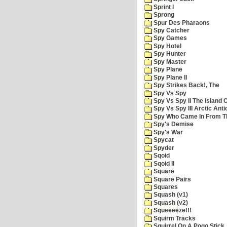
Sprint I
Sprong
Spur Des Pharaons
Spy Catcher
Spy Games
Spy Hotel
Spy Hunter
Spy Master
Spy Plane
Spy Plane II
Spy Strikes Back!, The
Spy Vs Spy
Spy Vs Spy II The Island 
Spy Vs Spy III Arctic Anti
Spy Who Came In From T
Spy's Demise
Spy's War
Spycat
Spyder
Sqoid
Sqoid II
Square
Square Pairs
Squares
Squash (v1)
Squash (v2)
Squeeeeze!!!
Squirm Tracks
Squirrel On A Pogo Stick