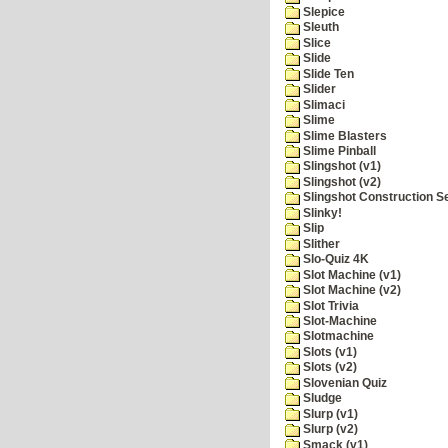
Slepice
Sleuth
Slice
Slide
Slide Ten
Slider
Slimaci
Slime
Slime Blasters
Slime Pinball
Slingshot (v1)
Slingshot (v2)
Slingshot Construction S
Slinky!
Slip
Slither
Slo-Quiz 4K
Slot Machine (v1)
Slot Machine (v2)
Slot Trivia
Slot-Machine
Slotmachine
Slots (v1)
Slots (v2)
Slovenian Quiz
Sludge
Slurp (v1)
Slurp (v2)
Smack (v1)