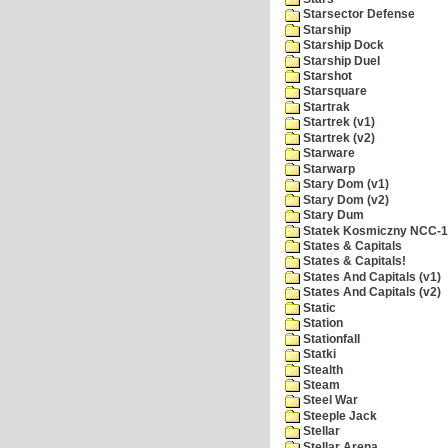
Starsector Defense
Starship
Starship Dock
Starship Duel
Starshot
Starsquare
Startrak
Startrek (v1)
Startrek (v2)
Starware
Starwarp
Stary Dom (v1)
Stary Dom (v2)
Stary Dum
Statek Kosmiczny NCC-
States & Capitals
States & Capitals!
States And Capitals (v1)
States And Capitals (v2)
Static
Station
Stationfall
Statki
Stealth
Steam
Steel War
Steeple Jack
Stellar
Stellar Arena