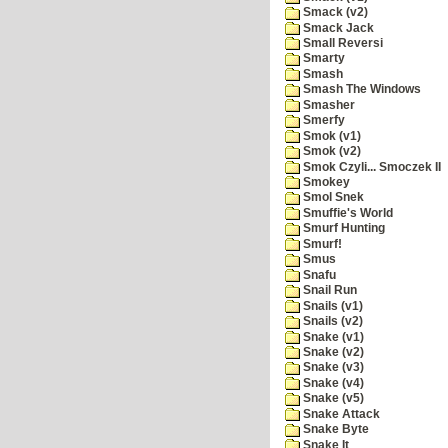
Smack (v2)
Smack Jack
Small Reversi
Smarty
Smash
Smash The Windows
Smasher
Smerfy
Smok (v1)
Smok (v2)
Smok Czyli... Smoczek II
Smokey
Smol Snek
Smuffie's World
Smurf Hunting
Smurf!
Smus
Snafu
Snail Run
Snails (v1)
Snails (v2)
Snake (v1)
Snake (v2)
Snake (v3)
Snake (v4)
Snake (v5)
Snake Attack
Snake Byte
Snake It