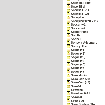
Snow Ball Fight
Snow Bird
Snowball (v1)
Snowball (v2)
Snowplow
Snowplow NYD 2017
Soccer (v1)
Soccer (v2)
Soccer Pong
Soft Pac
Softball
Softporn Adventure
Softtoy, The
Sogon (v1)
Sogon (v2)
Sogon (v3)
Sogon (v4)
Sogon (v5)
Sogon (v6)
Sogon (v7)
Soko Maniac
Soko-Ban (v1)
Soko-Ban (v2)
Soko64+
Sokoban
Sokoban 2021
Sokobar
Solar Star
Solar System, The