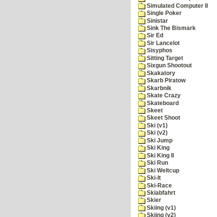
Simulated Computer II
Single Poker
Sinistar
Sink The Bismark
Sir Ed
Sir Lancelot
Sisyphos
Sitting Target
Sixgun Shootout
Skakatory
Skarb Piratow
Skarbnik
Skate Crazy
Skateboard
Skeet
Skeet Shoot
Ski (v1)
Ski (v2)
Ski Jump
Ski King
Ski King II
Ski Run
Ski Weltcup
Ski-It
Ski-Race
Skiabfahrt
Skier
Skiing (v1)
Skiing (v2)