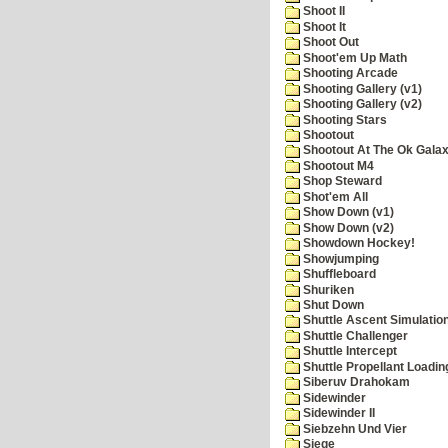
Shoot II
Shoot It
Shoot Out
Shoot'em Up Math
Shooting Arcade
Shooting Gallery (v1)
Shooting Gallery (v2)
Shooting Stars
Shootout
Shootout At The Ok Gala
Shootout M4
Shop Steward
Shot'em All
Show Down (v1)
Show Down (v2)
Showdown Hockey!
Showjumping
Shuffleboard
Shuriken
Shut Down
Shuttle Ascent Simulatio
Shuttle Challenger
Shuttle Intercept
Shuttle Propellant Loadin
Siberuv Drahokam
Sidewinder
Sidewinder II
Siebzehn Und Vier
Siege