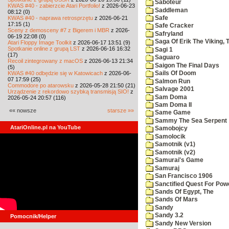
Saboteur
KWAS #40 - zabierzcie Atari Portfolio!
z 2026-06-23
Saddleman
08:12 (0)
KWAS #40 - naprawa retrosprzętu
z 2026-06-21
Safe
17:15 (1)
Safe Cracker
Sceny z demosceny #7 z Bigerem i MBR
z 2026-
Safryland
06-19 22:08 (0)
Saga Of Erik The Viking, 
Atari Floppy Image Toolkit
z 2026-06-17 13:51 (9)
Spotkanie online z grupą LST
z 2026-06-16 16:32
Sagi 1
(17)
Saguaro
Recoil zintegrowany z macOS
z 2026-06-13 21:34
Saigon The Final Days
(5)
KWAS #40 odbędzie się w Katowicach
z 2026-06-
Sails Of Doom
07 17:59 (25)
Salmon Run
Commodore po atarowsku
z 2026-05-28 21:50 (21)
Salvage 2001
Urządzenie z rekordowo szybką transmisją SIO!
z
Sam Doma
2026-05-24 20:57 (116)
Sam Doma II
«« nowsze
starsze »»
Same Game
Sammy The Sea Serpent
AtariOnline.pl na YouTube
Samobojcy
Samolocik
Samotnik (v1)
Samotnik (v2)
Samurai's Game
Samuraj
San Francisco 1906
Sanctified Quest For Pow
Sands Of Egypt, The
Sands Of Mars
Sandy
Sandy 3.2
Pomocnik/Helper
Sandy New Version