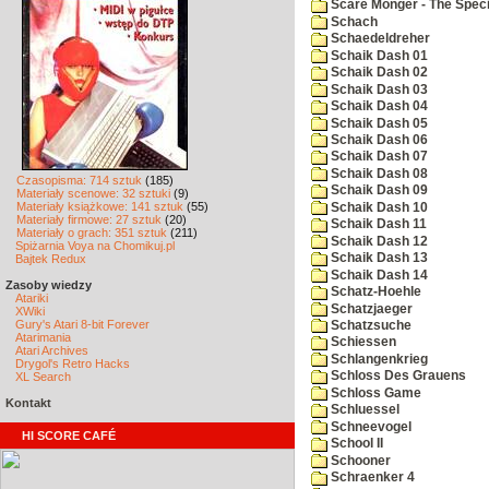
Scare Monger - The Specia
Schach
Schaedeldreher
Schaik Dash 01
Schaik Dash 02
Schaik Dash 03
Schaik Dash 04
Schaik Dash 05
Schaik Dash 06
Schaik Dash 07
Schaik Dash 08
Czasopisma: 714 sztuk
(185)
Schaik Dash 09
Materiały scenowe: 32 sztuki
(9)
Materiały książkowe: 141 sztuk
(55)
Schaik Dash 10
Materiały firmowe: 27 sztuk
(20)
Schaik Dash 11
Materiały o grach: 351 sztuk
(211)
Schaik Dash 12
Spiżarnia Voya na Chomikuj.pl
Schaik Dash 13
Bajtek Redux
Schaik Dash 14
Zasoby wiedzy
Schatz-Hoehle
Atariki
Schatzjaeger
XWiki
Gury's Atari 8-bit Forever
Schatzsuche
Atarimania
Schiessen
Atari Archives
Schlangenkrieg
Drygol's Retro Hacks
Schloss Des Grauens
XL Search
Schloss Game
Kontakt
Schluessel
Schneevogel
HI SCORE CAFÉ
School II
Schooner
Schraenker 4