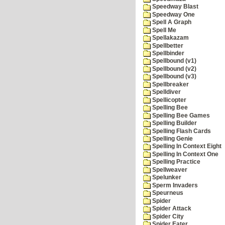
Speedway Blast
Speedway One
Spell A Graph
Spell Me
Spellakazam
Spellbetter
Spellbinder
Spellbound (v1)
Spellbound (v2)
Spellbound (v3)
Spellbreaker
Spelldiver
Spellicopter
Spelling Bee
Spelling Bee Games
Spelling Builder
Spelling Flash Cards
Spelling Genie
Spelling In Context Eight
Spelling In Context One
Spelling Practice
Spellweaver
Spelunker
Sperm Invaders
Speurneus
Spider
Spider Attack
Spider City
Spider Eater