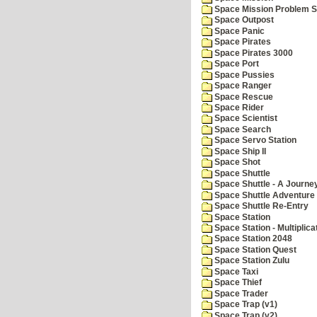
Space Mission Problem S
Space Outpost
Space Panic
Space Pirates
Space Pirates 3000
Space Port
Space Pussies
Space Ranger
Space Rescue
Space Rider
Space Scientist
Space Search
Space Servo Station
Space Ship II
Space Shot
Space Shuttle
Space Shuttle - A Journe
Space Shuttle Adventure
Space Shuttle Re-Entry
Space Station
Space Station - Multiplica
Space Station 2048
Space Station Quest
Space Station Zulu
Space Taxi
Space Thief
Space Trader
Space Trap (v1)
Space Trap (v2)