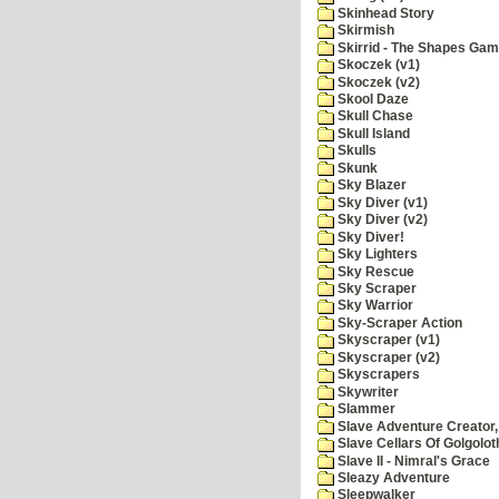
Skinhead Story
Skirmish
Skirrid - The Shapes Ga
Skoczek (v1)
Skoczek (v2)
Skool Daze
Skull Chase
Skull Island
Skulls
Skunk
Sky Blazer
Sky Diver (v1)
Sky Diver (v2)
Sky Diver!
Sky Lighters
Sky Rescue
Sky Scraper
Sky Warrior
Sky-Scraper Action
Skyscraper (v1)
Skyscraper (v2)
Skyscrapers
Skywriter
Slammer
Slave Adventure Creator,
Slave Cellars Of Golgolot
Slave II - Nimral's Grace
Sleazy Adventure
Sleepwalker