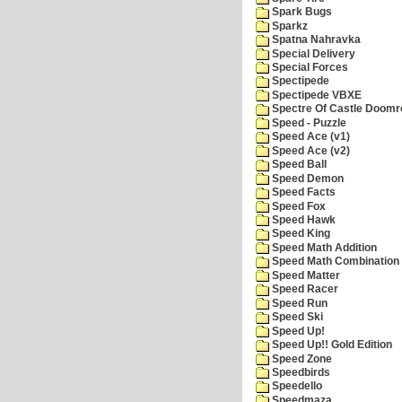
Spark Bugs
Sparkz
Spatna Nahravka
Special Delivery
Special Forces
Spectipede
Spectipede VBXE
Spectre Of Castle Doomr
Speed - Puzzle
Speed Ace (v1)
Speed Ace (v2)
Speed Ball
Speed Demon
Speed Facts
Speed Fox
Speed Hawk
Speed King
Speed Math Addition
Speed Math Combination
Speed Matter
Speed Racer
Speed Run
Speed Ski
Speed Up!
Speed Up!! Gold Edition
Speed Zone
Speedbirds
Speedello
Speedmaza