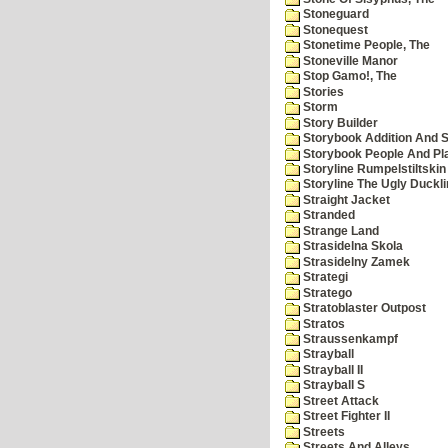
Stoneguard
Stonequest
Stonetime People, The
Stoneville Manor
Stop Gamo!, The
Stories
Storm
Story Builder
Storybook Addition And S
Storybook People And Pl
Storyline Rumpelstiltskin
Storyline The Ugly Duckl
Straight Jacket
Stranded
Strange Land
Strasidelna Skola
Strasidelny Zamek
Strategi
Stratego
Stratoblaster Outpost
Stratos
Straussenkampf
Strayball
Strayball II
Strayball S
Street Attack
Street Fighter II
Streets
Streets And Alleys