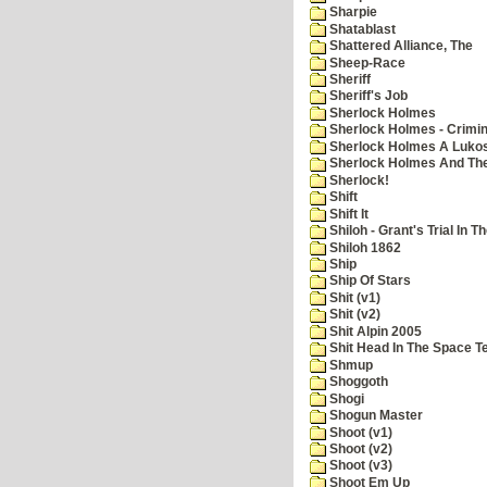
Sharpie
Shatablast
Shattered Alliance, The
Sheep-Race
Sheriff
Sheriff's Job
Sherlock Holmes
Sherlock Holmes - Crimin
Sherlock Holmes A Lukos
Sherlock Holmes And The
Sherlock!
Shift
Shift It
Shiloh - Grant's Trial In T
Shiloh 1862
Ship
Ship Of Stars
Shit (v1)
Shit (v2)
Shit Alpin 2005
Shit Head In The Space T
Shmup
Shoggoth
Shogi
Shogun Master
Shoot (v1)
Shoot (v2)
Shoot (v3)
Shoot Em Up