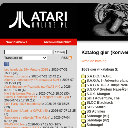
Nowinki/News
Archiwum/Archive
Katalog gier (konwe
Translate to
RSS
Wróc do katalogu
1069
gier w katalogu
S
:
Letnia edycja Silly Venture 2026
z 2026-07-31
15:41 (36)
S.A.B.O.T.A.G.E
Pamięci Jurgiego
z 2026-07-21 12:42 (1)
Sceny z demosceny #7: opowiada SuN
z 2026-07-
S.A.G.A. I - Adventurelan
19 15:24 (2)
S.A.G.A. II - La Tulipe Noir
Atari Muzeum w Poznaniu na KWAS #40
z 2026-
S.N.O.P System NapeĂŞn
07-16 16:10 (4)
Nie żyje kolega Pecuś
z 2026-07-13 18:00 (30)
S.O.S. Mangan
Sceny z demosceny #7 - Grzegorz "Sun" Żyła
z
SDI I Adventure, The
2026-07-12 17:29 (12)
SLCC Blackjack
Lost Party 2026 nadchodzi
z 2026-07-08 15:28
SOS Saturn
(23)
Pan Zenon i Atari na KWAS #40
z 2026-07-07 13:25
SS Achilles
(7)
Sabotage (v1)
Spotkanie z redakcją "The Voice"
z 2026-07-04
Sabotage (v2)
07:42 (9)
KWAS #40 live
z 2026-06-27 12:53 (167)
Sabotage!
Spotkanie z grupą USSR
z 2026-06-26 19:36 (11)