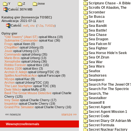
Scripture Chase - A Bible
Y
Z
inne
Scrolls Of Abadon, The
Całość 3074 MB
Scromber
Se Busca
Katalog gier (konwencja TOSEC)
Aktualizacja: 2021-07-11
Sea Alert
Całość
,
Sea Bandit
md5
sha
(
7-Zip
,
TUGZip
)
Sea Battle!
Opisy gier
Sea Chase
"Old Towers" (Atari ST)
opisał Misza (19)
Sea Dragon
Submarine Commander
opisał Kaz (36)
Sea Falcon IV
Frogs
opisał Xeen (0)
Choplifter!
opisał Urborg (0)
Sea Fighter
Joust
opisał Urborg (17)
Sea Horse Hide'n Seek
Commando
opisał Urborg (35)
Sea Of Zirun
Mario Bros
opisał Urborg (13)
Xenophobe
opisał Urborg (36)
Sea War
Robbo Forever
opisał tbxx (16)
Sea Wars
Kolony 2106
opisał tbxx (3)
Seafox
Archon II: Adept
opisał Urborg/TDC (9)
Spitfire Ace/Hellcat Ace
opisał Farscape (9)
Seahorses
Wyspa
opisał Kaz (9)
Seaquest
Archon
opisał Urborg/TDC (16)
Search For The Jewel Of 
The Last Starfighter
opisał TDC (30)
Search For The Spectrix
Dwie Wieże
opisał Muffy (19)
Basil The Great Mouse Detective
opisał Charlie
Search, The
Cherry (125)
Seastalker
Inny Świat
opisał Charlie Cherry (17)
Seawolf II
Inspektor
opisał Charlie Cherry (19)
Grand Prix Simulator
opisał Charlie Cherry (16)
Secret Agent
Secret Agent Mission 1
«« nowsze
starsze »»
Secret Code
Secret Diary Of Adrian Mo
Wewnętrzne/Internals
Secret Formula
Secret Nuclear Factory