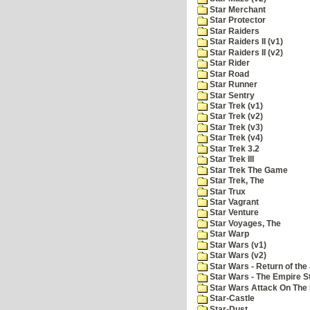
Star Merchant
Star Protector
Star Raiders
Star Raiders II (v1)
Star Raiders II (v2)
Star Rider
Star Road
Star Runner
Star Sentry
Star Trek (v1)
Star Trek (v2)
Star Trek (v3)
Star Trek (v4)
Star Trek 3.2
Star Trek III
Star Trek The Game
Star Trek, The
Star Trux
Star Vagrant
Star Venture
Star Voyages, The
Star Warp
Star Wars (v1)
Star Wars (v2)
Star Wars - Return of the 
Star Wars - The Empire S
Star Wars Attack On The 
Star-Castle
Star-Dust