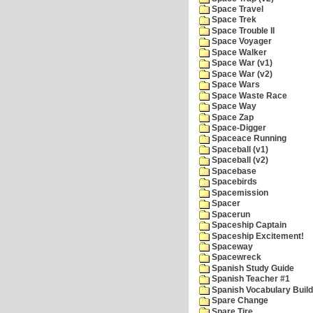
Space Travel
Space Trek
Space Trouble II
Space Voyager
Space Walker
Space War (v1)
Space War (v2)
Space Wars
Space Waste Race
Space Way
Space Zap
Space-Digger
Spaceace Running
Spaceball (v1)
Spaceball (v2)
Spacebase
Spacebirds
Spacemission
Spacer
Spacerun
Spaceship Captain
Spaceship Excitement!
Spaceway
Spacewreck
Spanish Study Guide
Spanish Teacher #1
Spanish Vocabulary Build
Spare Change
Spare Tire