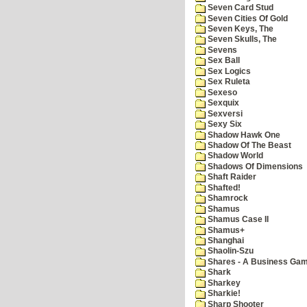
Seven Card Stud
Seven Cities Of Gold
Seven Keys, The
Seven Skulls, The
Sevens
Sex Ball
Sex Logics
Sex Ruleta
Sexeso
Sexquix
Sexversi
Sexy Six
Shadow Hawk One
Shadow Of The Beast
Shadow World
Shadows Of Dimensions
Shaft Raider
Shafted!
Shamrock
Shamus
Shamus Case II
Shamus+
Shanghai
Shaolin-Szu
Shares - A Business Ga
Shark
Sharkey
Sharkie!
Sharp Shooter