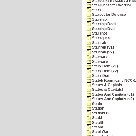
Starquest Rescue At Rige
Starquest Star Warrior
Stars
Starsector Defense
Starship
Starship Dock
Starship Duel
Starshot
Starsquare
Startrak
Startrek (v1)
Startrek (v2)
Starware
Starwarp
Stary Dom (v1)
Stary Dom (v2)
Stary Dum
Statek Kosmiczny NCC-
States & Capitals
States & Capitals!
States And Capitals (v1)
States And Capitals (v2)
Static
Station
Stationfall
Statki
Stealth
Steam
Steel War