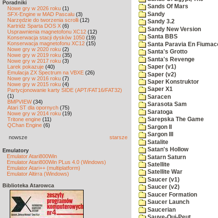
Poradniki
Sands Of Mars
Nowe gry w 2026 roku
(1)
Sandy
SFX-Engine w MAD Pascalu
(3)
Narzędzie do tworzenia scrolli
(12)
Sandy 3.2
Kartridż Sparta DOS X
(6)
Sandy New Version
Usprawnienia magnetofonu XC12
(12)
Santa BBS
Konserwacja stacji dysków 1050
(19)
Konserwacja magnetofonu XC12
(15)
Santa Paravia En Fiumac
Nowe gry w 2020 roku
(2)
Santa's Grotto
Nowe gry w 2019 roku
(35)
Santa's Revenge
Nowe gry w 2017 roku
(3)
Larek pokazuje
(40)
Saper (v1)
Emulacja ZX Spectrum na VBXE
(26)
Saper (v2)
Nowe gry w 2016 roku
(7)
Saper Konstruktor
Nowe gry w 2015 roku
(4)
Saper X1
Partycjonowanie karty SIDE (APT/FAT16/FAT32)
(1)
Saracen
BMPVIEW
(34)
Sarasota Sam
Atari ST dla opornych
(75)
Saratoga
Nowe gry w 2014 roku
(19)
Tritone engine
(11)
Sarepska The Game
QChan Engine
(6)
Sargon II
Sargon III
nowsze
starsze
Satalite
Satan's Hollow
Emulatory
Emulator Atari800Win
Satarn Saturn
Emulator Atari800Win PLus 4.0 (Windows)
Satellite
Emulator Atari++ (multiplatform)
Satellite War
Emulator Altirra (Windows)
Saucer (v1)
Biblioteka Atarowca
Saucer (v2)
Saucer Formation
Saucer Launch
Saucerian
Sauve-Qui-Peut