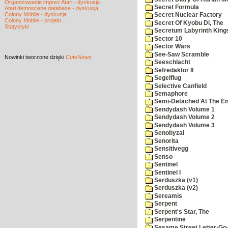
Organizowanie imprez Atari - dyskusja
Secret Formula
Atari demoscene database - dyskusja
Colony Mobile - dyskusja
Secret Nuclear Factory
Colony Mobile - projekt
Secret Of Kyobu Di, The
Statystyki
Secretum Labyrinth King
Sector 10
Sector Wars
See-Saw Scramble
Nowinki
tworzone dzięki
CuteNews
Seeschlacht
Sefredaktor II
Segelflug
Selective Canfield
Semaphore
Semi-Detached At The End
Sendydash Volume 1
Sendydash Volume 2
Sendydash Volume 3
Senobyzal
Senorita
Sensitivegg
Senso
Sentinel
Sentinel I
Serduszka (v1)
Serduszka (v2)
Sereamis
Serpent
Serpent's Star, The
Serpentine
Sesame Street Letter-Go