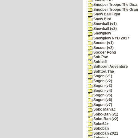
Snooper Troops The Disa
Snooper Troops The Grani
Snow Ball Fight
Snow Bird
Snowball (v1)
Snowball (v2)
Snowplow
Snowplow NYD 2017
Soccer (v1)
Soccer (v2)
Soccer Pong
Soft Pac
Softball
Softporn Adventure
Softtoy, The
Sogon (v1)
Sogon (v2)
Sogon (v3)
Sogon (v4)
Sogon (v5)
Sogon (v6)
Sogon (v7)
Soko Maniac
Soko-Ban (v1)
Soko-Ban (v2)
Soko64+
Sokoban
Sokoban 2021