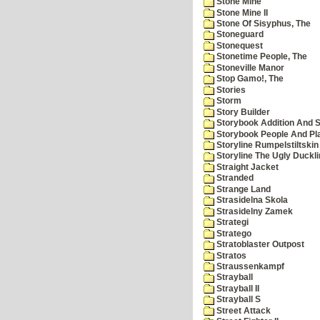
Stone Mine
Stone Mine II
Stone Of Sisyphus, The
Stoneguard
Stonequest
Stonetime People, The
Stoneville Manor
Stop Gamo!, The
Stories
Storm
Story Builder
Storybook Addition And S
Storybook People And Pl
Storyline Rumpelstiltskin
Storyline The Ugly Duckl
Straight Jacket
Stranded
Strange Land
Strasidelna Skola
Strasidelny Zamek
Strategi
Stratego
Stratoblaster Outpost
Stratos
Straussenkampf
Strayball
Strayball II
Strayball S
Street Attack