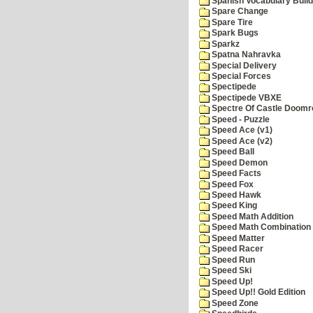
Spanish Vocabulary Build
Spare Change
Spare Tire
Spark Bugs
Sparkz
Spatna Nahravka
Special Delivery
Special Forces
Spectipede
Spectipede VBXE
Spectre Of Castle Doomr
Speed - Puzzle
Speed Ace (v1)
Speed Ace (v2)
Speed Ball
Speed Demon
Speed Facts
Speed Fox
Speed Hawk
Speed King
Speed Math Addition
Speed Math Combination
Speed Matter
Speed Racer
Speed Run
Speed Ski
Speed Up!
Speed Up!! Gold Edition
Speed Zone