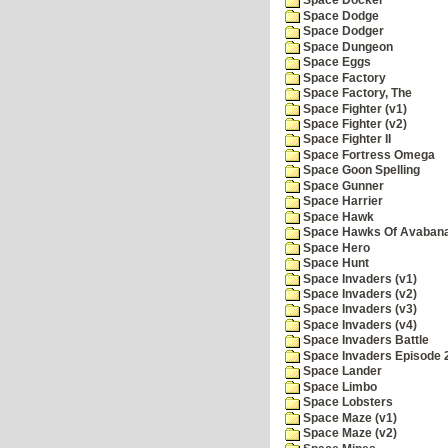
Space Docker
Space Dodge
Space Dodger
Space Dungeon
Space Eggs
Space Factory
Space Factory, The
Space Fighter (v1)
Space Fighter (v2)
Space Fighter II
Space Fortress Omega
Space Goon Spelling
Space Gunner
Space Harrier
Space Hawk
Space Hawks Of Avabana
Space Hero
Space Hunt
Space Invaders (v1)
Space Invaders (v2)
Space Invaders (v3)
Space Invaders (v4)
Space Invaders Battle
Space Invaders Episode 
Space Lander
Space Limbo
Space Lobsters
Space Maze (v1)
Space Maze (v2)