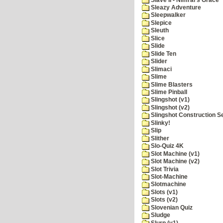
Sleazy Adventure
Sleepwalker
Slepice
Sleuth
Slice
Slide
Slide Ten
Slider
Slimaci
Slime
Slime Blasters
Slime Pinball
Slingshot (v1)
Slingshot (v2)
Slingshot Construction S
Slinky!
Slip
Slither
Slo-Quiz 4K
Slot Machine (v1)
Slot Machine (v2)
Slot Trivia
Slot-Machine
Slotmachine
Slots (v1)
Slots (v2)
Slovenian Quiz
Sludge
Slurp (v1)