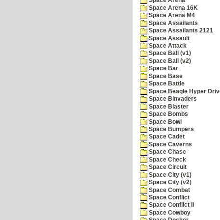
Space Arena
Space Arena 16K
Space Arena M4
Space Assailants
Space Assailants 2121
Space Assault
Space Attack
Space Ball (v1)
Space Ball (v2)
Space Bar
Space Base
Space Battle
Space Beagle Hyper Driv
Space Binvaders
Space Blaster
Space Bombs
Space Bowl
Space Bumpers
Space Cadet
Space Caverns
Space Chase
Space Check
Space Circuit
Space City (v1)
Space City (v2)
Space Combat
Space Conflict
Space Conflict II
Space Cowboy