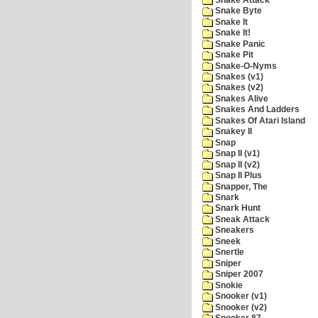
Snake Byte
Snake It
Snake It!
Snake Panic
Snake Pit
Snake-O-Nyms
Snakes (v1)
Snakes (v2)
Snakes Alive
Snakes And Ladders
Snakes Of Atari Island
Snakey II
Snap
Snap II (v1)
Snap II (v2)
Snap II Plus
Snapper, The
Snark
Snark Hunt
Sneak Attack
Sneakers
Sneek
Snertle
Sniper
Sniper 2007
Snokie
Snooker (v1)
Snooker (v2)
Snooker 87