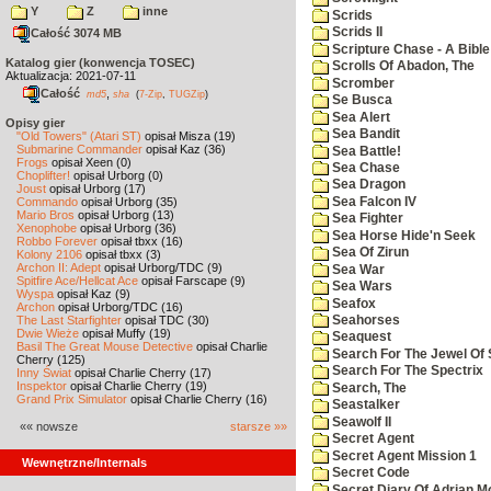
Y
Z
inne
Scrids
Scrids II
Całość 3074 MB
Scripture Chase - A Bible
Katalog gier (konwencja TOSEC)
Scrolls Of Abadon, The
Aktualizacja: 2021-07-11
Scromber
Całość
,
md5
sha
(
7-Zip
,
TUGZip
)
Se Busca
Sea Alert
Opisy gier
Sea Bandit
"Old Towers" (Atari ST)
opisał Misza (19)
Submarine Commander
opisał Kaz (36)
Sea Battle!
Frogs
opisał Xeen (0)
Sea Chase
Choplifter!
opisał Urborg (0)
Sea Dragon
Joust
opisał Urborg (17)
Sea Falcon IV
Commando
opisał Urborg (35)
Mario Bros
opisał Urborg (13)
Sea Fighter
Xenophobe
opisał Urborg (36)
Sea Horse Hide'n Seek
Robbo Forever
opisał tbxx (16)
Sea Of Zirun
Kolony 2106
opisał tbxx (3)
Archon II: Adept
opisał Urborg/TDC (9)
Sea War
Spitfire Ace/Hellcat Ace
opisał Farscape (9)
Sea Wars
Wyspa
opisał Kaz (9)
Seafox
Archon
opisał Urborg/TDC (16)
The Last Starfighter
opisał TDC (30)
Seahorses
Dwie Wieże
opisał Muffy (19)
Seaquest
Basil The Great Mouse Detective
opisał Charlie
Search For The Jewel Of 
Cherry (125)
Search For The Spectrix
Inny Świat
opisał Charlie Cherry (17)
Inspektor
opisał Charlie Cherry (19)
Search, The
Grand Prix Simulator
opisał Charlie Cherry (16)
Seastalker
Seawolf II
«« nowsze
starsze »»
Secret Agent
Secret Agent Mission 1
Wewnętrzne/Internals
Secret Code
Secret Diary Of Adrian Mo