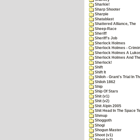
Sharkie!
Sharp Shooter
Sharpie
Shatablast
Shattered Alliance, The
Sheep-Race
Sheriff
Sheriff's Job
Sherlock Holmes
Sherlock Holmes - Crimin
Sherlock Holmes A Lukos
Sherlock Holmes And The
Sherlock!
Shift
Shift It
Shiloh - Grant's Trial In T
Shiloh 1862
Ship
Ship Of Stars
Shit (v1)
Shit (v2)
Shit Alpin 2005
Shit Head In The Space T
Shmup
Shoggoth
Shogi
Shogun Master
Shoot (v1)
Shoot (v2)