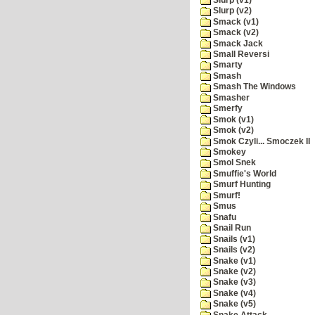
Slurp (v2)
Smack (v1)
Smack (v2)
Smack Jack
Small Reversi
Smarty
Smash
Smash The Windows
Smasher
Smerfy
Smok (v1)
Smok (v2)
Smok Czyli... Smoczek II
Smokey
Smol Snek
Smuffie's World
Smurf Hunting
Smurf!
Smus
Snafu
Snail Run
Snails (v1)
Snails (v2)
Snake (v1)
Snake (v2)
Snake (v3)
Snake (v4)
Snake (v5)
Snake Attack