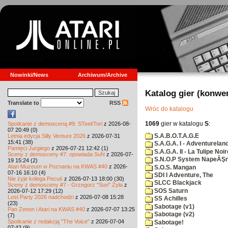
Nowinki/News
Archiwum/Archive
Katalog gier (konwe
Translate to
RSS
Wróc do katalogu
1069
gier w katalogu
S
:
Spotkanie z demosceną #9: STeel/Tori
z 2026-08-
07 20:49 (0)
S.A.B.O.T.A.G.E
Letnia edycja Silly Venture 2026
z 2026-07-31
15:41 (38)
S.A.G.A. I - Adventurelan
Pamięci Jurgiego
z 2026-07-21 12:42 (1)
S.A.G.A. II - La Tulipe Noir
Sceny z demosceny #7: opowiada SuN
z 2026-07-
S.N.O.P System NapeĂŞn
19 15:24 (2)
Atari Muzeum w Poznaniu na KWAS #40
z 2026-
S.O.S. Mangan
07-16 16:10 (4)
SDI I Adventure, The
Nie żyje kolega Pecuś
z 2026-07-13 18:00 (30)
SLCC Blackjack
Sceny z demosceny #7 - Grzegorz "Sun" Żyła
z
SOS Saturn
2026-07-12 17:29 (12)
Lost Party 2026 nadchodzi
z 2026-07-08 15:28
SS Achilles
(23)
Sabotage (v1)
Pan Zenon i Atari na KWAS #40
z 2026-07-07 13:25
Sabotage (v2)
(7)
Spotkanie z redakcją "The Voice"
z 2026-07-04
Sabotage!
07:42 (9)