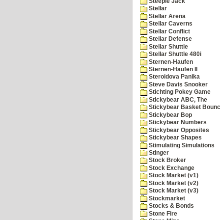
Steeple Jack
Stellar
Stellar Arena
Stellar Caverns
Stellar Conflict
Stellar Defense
Stellar Shuttle
Stellar Shuttle 480i
Sternen-Haufen
Sternen-Haufen II
Steroidova Panika
Steve Davis Snooker
Stichting Pokey Game
Stickybear ABC, The
Stickybear Basket Boun
Stickybear Bop
Stickybear Numbers
Stickybear Opposites
Stickybear Shapes
Stimulating Simulations
Stinger
Stock Broker
Stock Exchange
Stock Market (v1)
Stock Market (v2)
Stock Market (v3)
Stockmarket
Stocks & Bonds
Stone Fire