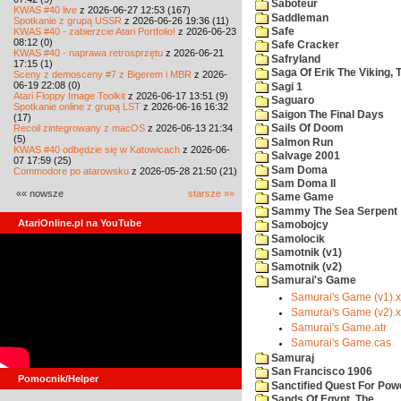
Saboteur
KWAS #40 live
z 2026-06-27 12:53 (167)
Saddleman
Spotkanie z grupą USSR
z 2026-06-26 19:36 (11)
KWAS #40 - zabierzcie Atari Portfolio!
z 2026-06-23
Safe
08:12 (0)
Safe Cracker
KWAS #40 - naprawa retrosprzętu
z 2026-06-21
Safryland
17:15 (1)
Saga Of Erik The Viking, 
Sceny z demosceny #7 z Bigerem i MBR
z 2026-
06-19 22:08 (0)
Sagi 1
Atari Floppy Image Toolkit
z 2026-06-17 13:51 (9)
Saguaro
Spotkanie online z grupą LST
z 2026-06-16 16:32
Saigon The Final Days
(17)
Recoil zintegrowany z macOS
z 2026-06-13 21:34
Sails Of Doom
(5)
Salmon Run
KWAS #40 odbędzie się w Katowicach
z 2026-06-
Salvage 2001
07 17:59 (25)
Sam Doma
Commodore po atarowsku
z 2026-05-28 21:50 (21)
Sam Doma II
«« nowsze
starsze »»
Same Game
Sammy The Sea Serpent
AtariOnline.pl na YouTube
Samobojcy
Samolocik
Samotnik (v1)
Samotnik (v2)
Samurai's Game
Samurai's Game (v1).
Samurai's Game (v2).
Samurai's Game.atr
Samurai's Game.cas
Samuraj
San Francisco 1906
Pomocnik/Helper
Sanctified Quest For Pow
Sands Of Egypt, The