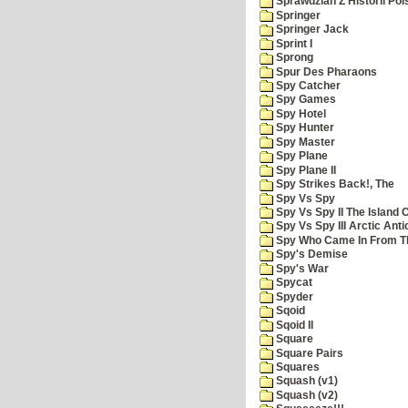
Sprawdzian Z Historii Pol
Springer
Springer Jack
Sprint I
Sprong
Spur Des Pharaons
Spy Catcher
Spy Games
Spy Hotel
Spy Hunter
Spy Master
Spy Plane
Spy Plane II
Spy Strikes Back!, The
Spy Vs Spy
Spy Vs Spy II The Island 
Spy Vs Spy III Arctic Anti
Spy Who Came In From T
Spy's Demise
Spy's War
Spycat
Spyder
Sqoid
Sqoid II
Square
Square Pairs
Squares
Squash (v1)
Squash (v2)