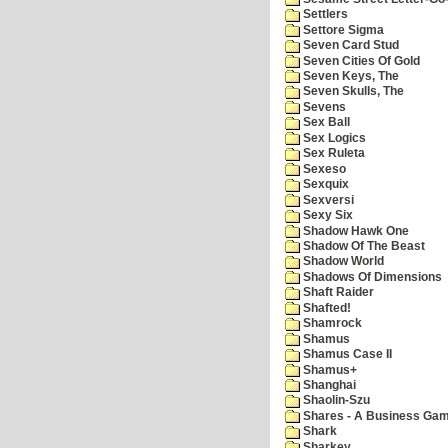
Settlers
Settore Sigma
Seven Card Stud
Seven Cities Of Gold
Seven Keys, The
Seven Skulls, The
Sevens
Sex Ball
Sex Logics
Sex Ruleta
Sexeso
Sexquix
Sexversi
Sexy Six
Shadow Hawk One
Shadow Of The Beast
Shadow World
Shadows Of Dimensions
Shaft Raider
Shafted!
Shamrock
Shamus
Shamus Case II
Shamus+
Shanghai
Shaolin-Szu
Shares - A Business Ga
Shark
Sharkey