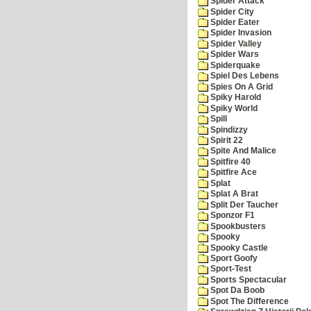
Spider Attack
Spider City
Spider Eater
Spider Invasion
Spider Valley
Spider Wars
Spiderquake
Spiel Des Lebens
Spies On A Grid
Spiky Harold
Spiky World
Spill
Spindizzy
Spirit 22
Spite And Malice
Spitfire 40
Spitfire Ace
Splat
Splat A Brat
Split Der Taucher
Sponzor F1
Spookbusters
Spooky
Spooky Castle
Sport Goofy
Sport-Test
Sports Spectacular
Spot Da Boob
Spot The Difference