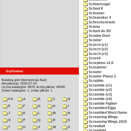
Schneevogel
School II
Schooner
Schraenker 4
Schreckenstein
Sciana
Scitani do 30!
Scooby-Doo!
Scooter
Scorch (v1)
Scorch (v2)
Scorch (v3)
Score4
Scorpions v2.0
Scorpions!
Gry/Games
Scouter
Scouter Phase 2
Katalog gier (konwencja Kaz)
Scrabble
Aktualizacja: 2026-07-19
Scramble (v1)
Liczba katalogów: 8878, liczba plików: 40040
Scramble (v2)
Zmian katalogów: 1, zmian plików: 1
Scramble (v3)
0-9
A
B
C
D
Scramble (v4)
Scramble Fighter
E
F
G
H
I
Scrambled Eggs
Scrambled Word Game
J
K
L
M
N
Screaming Wings
O
P
Q
R
S
Screaming Wings 2020
Screwball
T
U
V
W
X
Screwlight