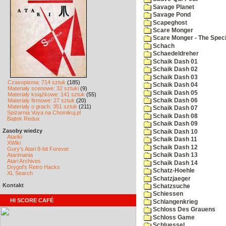
Savage Planet
Savage Pond
Scapeghost
Scare Monger
Scare Monger - The Specia
Schach
Schaedeldreher
Schaik Dash 01
Schaik Dash 02
Schaik Dash 03
Czasopisma: 714 sztuk
(185)
Schaik Dash 04
Materiały scenowe: 32 sztuki
(9)
Schaik Dash 05
Materiały książkowe: 141 sztuk
(55)
Materiały firmowe: 27 sztuk
(20)
Schaik Dash 06
Materiały o grach: 351 sztuk
(211)
Schaik Dash 07
Spiżarnia Voya na Chomikuj.pl
Schaik Dash 08
Bajtek Redux
Schaik Dash 09
Zasoby wiedzy
Schaik Dash 10
Atariki
Schaik Dash 11
XWiki
Schaik Dash 12
Gury's Atari 8-bit Forever
Atarimania
Schaik Dash 13
Atari Archives
Schaik Dash 14
Drygol's Retro Hacks
Schatz-Hoehle
XL Search
Schatzjaeger
Kontakt
Schatzsuche
Schiessen
HI SCORE CAFÉ
Schlangenkrieg
Schloss Des Grauens
Schloss Game
Schluessel