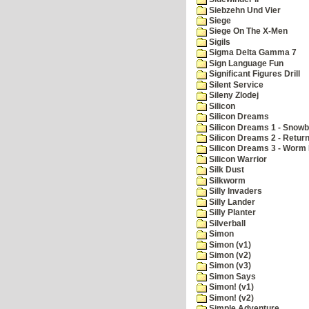
Siebzehn Und Vier
Siege
Siege On The X-Men
Sigils
Sigma Delta Gamma 7
Sign Language Fun
Significant Figures Drill
Silent Service
Sileny Zlodej
Silicon
Silicon Dreams
Silicon Dreams 1 - Snowb
Silicon Dreams 2 - Retur
Silicon Dreams 3 - Worm 
Silicon Warrior
Silk Dust
Silkworm
Silly Invaders
Silly Lander
Silly Planter
Silverball
Simon
Simon (v1)
Simon (v2)
Simon (v3)
Simon Says
Simon! (v1)
Simon! (v2)
Simple Adventure