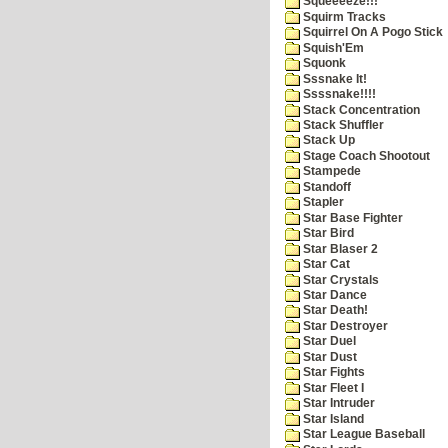
Squeeeeze!!!
Squirm Tracks
Squirrel On A Pogo Stick
Squish'Em
Squonk
Sssnake It!
Ssssnake!!!!
Stack Concentration
Stack Shuffler
Stack Up
Stage Coach Shootout
Stampede
Standoff
Stapler
Star Base Fighter
Star Bird
Star Blaser 2
Star Cat
Star Crystals
Star Dance
Star Death!
Star Destroyer
Star Duel
Star Dust
Star Fights
Star Fleet I
Star Intruder
Star Island
Star League Baseball