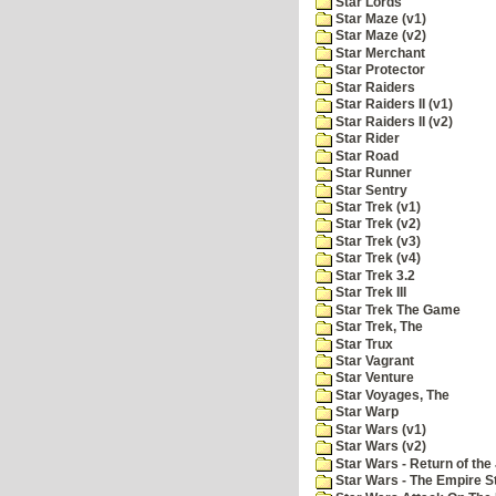
Star Lords
Star Maze (v1)
Star Maze (v2)
Star Merchant
Star Protector
Star Raiders
Star Raiders II (v1)
Star Raiders II (v2)
Star Rider
Star Road
Star Runner
Star Sentry
Star Trek (v1)
Star Trek (v2)
Star Trek (v3)
Star Trek (v4)
Star Trek 3.2
Star Trek III
Star Trek The Game
Star Trek, The
Star Trux
Star Vagrant
Star Venture
Star Voyages, The
Star Warp
Star Wars (v1)
Star Wars (v2)
Star Wars - Return of the 
Star Wars - The Empire S