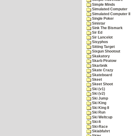
Simple Minds
Simulated Computer
Simulated Computer II
Single Poker
Sinistar
Sink The Bismark
Sir Ed
Sir Lancelot
Sisyphos
Sitting Target
Sixgun Shootout
Skakatory
Skarb Piratow
Skarbnik
Skate Crazy
Skateboard
Skeet
Skeet Shoot
Ski (v1)
Ski (v2)
Ski Jump
Ski King
Ski King II
Ski Run
Ski Weltcup
Ski-It
Ski-Race
Skiabfahrt
Skier