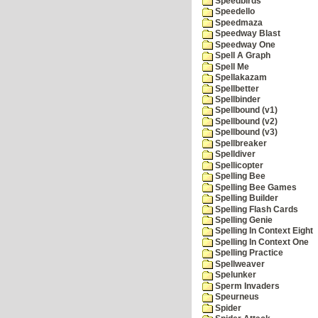
Speedbirds
Speedello
Speedmaza
Speedway Blast
Speedway One
Spell A Graph
Spell Me
Spellakazam
Spellbetter
Spellbinder
Spellbound (v1)
Spellbound (v2)
Spellbound (v3)
Spellbreaker
Spelldiver
Spellicopter
Spelling Bee
Spelling Bee Games
Spelling Builder
Spelling Flash Cards
Spelling Genie
Spelling In Context Eight
Spelling In Context One
Spelling Practice
Spellweaver
Spelunker
Sperm Invaders
Speurneus
Spider