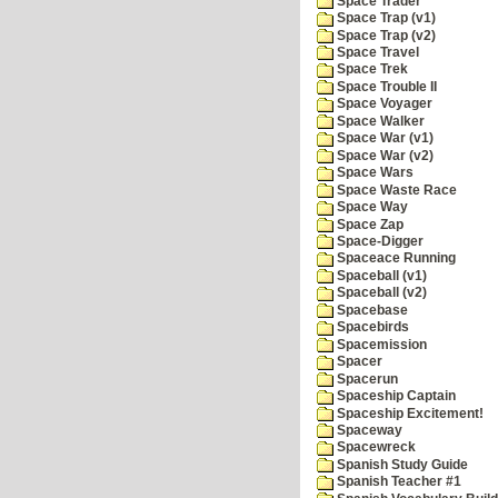
Space Trader
Space Trap (v1)
Space Trap (v2)
Space Travel
Space Trek
Space Trouble II
Space Voyager
Space Walker
Space War (v1)
Space War (v2)
Space Wars
Space Waste Race
Space Way
Space Zap
Space-Digger
Spaceace Running
Spaceball (v1)
Spaceball (v2)
Spacebase
Spacebirds
Spacemission
Spacer
Spacerun
Spaceship Captain
Spaceship Excitement!
Spaceway
Spacewreck
Spanish Study Guide
Spanish Teacher #1