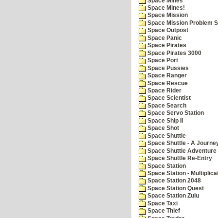
Space Mines
Space Mines!
Space Mission
Space Mission Problem S
Space Outpost
Space Panic
Space Pirates
Space Pirates 3000
Space Port
Space Pussies
Space Ranger
Space Rescue
Space Rider
Space Scientist
Space Search
Space Servo Station
Space Ship II
Space Shot
Space Shuttle
Space Shuttle - A Journe
Space Shuttle Adventure
Space Shuttle Re-Entry
Space Station
Space Station - Multiplica
Space Station 2048
Space Station Quest
Space Station Zulu
Space Taxi
Space Thief