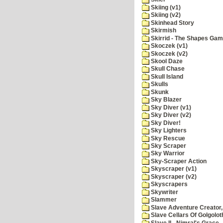
Skiing (v1)
Skiing (v2)
Skinhead Story
Skirmish
Skirrid - The Shapes Ga
Skoczek (v1)
Skoczek (v2)
Skool Daze
Skull Chase
Skull Island
Skulls
Skunk
Sky Blazer
Sky Diver (v1)
Sky Diver (v2)
Sky Diver!
Sky Lighters
Sky Rescue
Sky Scraper
Sky Warrior
Sky-Scraper Action
Skyscraper (v1)
Skyscraper (v2)
Skyscrapers
Skywriter
Slammer
Slave Adventure Creator,
Slave Cellars Of Golgolot
Slave II - Nimral's Grace