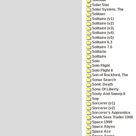
Sokobar
Solar Star
Solar System, The
Solitaer
Solitaire (v1)
Solitaire (v2)
Solitaire (v3)
Solitaire (v4)
Solitaire (v5)
Solitaire 6.3
Solitaire 7.0
Solitario
Solltaire
Solo
Solo Flight
Solo Flight II
Son of Rockford, The
Sonar Search
Sonic Death
Sons Of Liberty
Sooty And Sweep II
Sop
Sorcerer (v1)
Sorcerer (v2)
Sorcerer's Apprentice
South Seas Trader 1906
Space 1999
Space Abyss
Space Ace