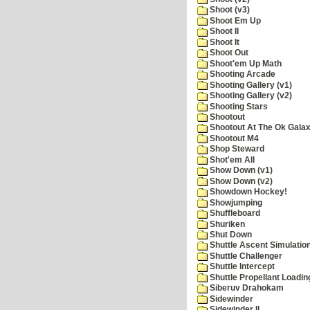
Shoot (v3)
Shoot Em Up
Shoot II
Shoot It
Shoot Out
Shoot'em Up Math
Shooting Arcade
Shooting Gallery (v1)
Shooting Gallery (v2)
Shooting Stars
Shootout
Shootout At The Ok Gala
Shootout M4
Shop Steward
Shot'em All
Show Down (v1)
Show Down (v2)
Showdown Hockey!
Showjumping
Shuffleboard
Shuriken
Shut Down
Shuttle Ascent Simulatio
Shuttle Challenger
Shuttle Intercept
Shuttle Propellant Loadin
Siberuv Drahokam
Sidewinder
Sidewinder II