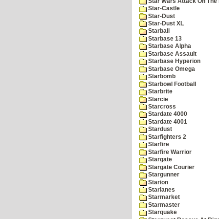
Star Wars Attack On The 
Star-Castle
Star-Dust
Star-Dust XL
Starball
Starbase 13
Starbase Alpha
Starbase Assault
Starbase Hyperion
Starbase Omega
Starbomb
Starbowl Football
Starbrite
Starcie
Starcross
Stardate 4000
Stardate 4001
Stardust
Starfighters 2
Starfire
Starfire Warrior
Stargate
Stargate Courier
Stargunner
Starion
Starlanes
Starmarket
Starmaster
Starquake