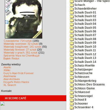
Scare Monger - The Specia
Schach
Schaedeldreher
Schaik Dash 01
Schaik Dash 02
Schaik Dash 03
Schaik Dash 04
Schaik Dash 05
Schaik Dash 06
Schaik Dash 07
Schaik Dash 08
Czasopisma: 714 sztuk
(185)
Schaik Dash 09
Materiały scenowe: 32 sztuki
(9)
Schaik Dash 10
Materiały książkowe: 141 sztuk
(55)
Materiały firmowe: 27 sztuk
(20)
Schaik Dash 11
Materiały o grach: 351 sztuk
(211)
Schaik Dash 12
Spiżarnia Voya na Chomikuj.pl
Schaik Dash 13
Bajtek Redux
Schaik Dash 14
Zasoby wiedzy
Schatz-Hoehle
Atariki
Schatzjaeger
XWiki
Gury's Atari 8-bit Forever
Schatzsuche
Atarimania
Schiessen
Atari Archives
Schlangenkrieg
Drygol's Retro Hacks
Schloss Des Grauens
XL Search
Schloss Game
Kontakt
Schluessel
Schneevogel
HI SCORE CAFÉ
School II
Schooner
Schraenker 4