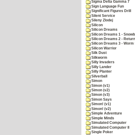
Sigma Delta Gamma 7
Sign Language Fun
Significant Figures Drill
Silent Service
Sileny Zlodej
Silicon
Silicon Dreams
Silicon Dreams 1 - Snowb
Silicon Dreams 2 - Retur
Silicon Dreams 3 - Worm 
Silicon Warrior
Silk Dust
Silkworm
Silly Invaders
Silly Lander
Silly Planter
Silverball
Simon
Simon (v1)
Simon (v2)
Simon (v3)
Simon Says
Simon! (v1)
Simon! (v2)
Simple Adventure
Simple Minds
Simulated Computer
Simulated Computer II
Single Poker