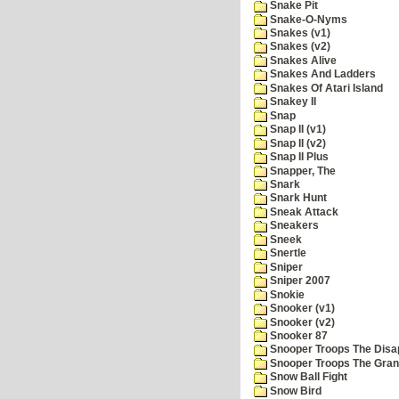
Snake Pit
Snake-O-Nyms
Snakes (v1)
Snakes (v2)
Snakes Alive
Snakes And Ladders
Snakes Of Atari Island
Snakey II
Snap
Snap II (v1)
Snap II (v2)
Snap II Plus
Snapper, The
Snark
Snark Hunt
Sneak Attack
Sneakers
Sneek
Snertle
Sniper
Sniper 2007
Snokie
Snooker (v1)
Snooker (v2)
Snooker 87
Snooper Troops The Disa
Snooper Troops The Grani
Snow Ball Fight
Snow Bird