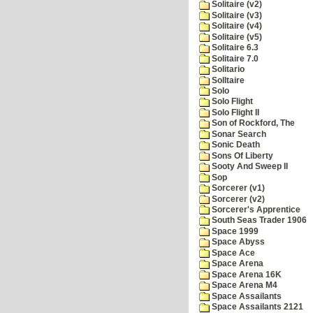
Solitaire (v2)
Solitaire (v3)
Solitaire (v4)
Solitaire (v5)
Solitaire 6.3
Solitaire 7.0
Solitario
Solltaire
Solo
Solo Flight
Solo Flight II
Son of Rockford, The
Sonar Search
Sonic Death
Sons Of Liberty
Sooty And Sweep II
Sop
Sorcerer (v1)
Sorcerer (v2)
Sorcerer's Apprentice
South Seas Trader 1906
Space 1999
Space Abyss
Space Ace
Space Arena
Space Arena 16K
Space Arena M4
Space Assailants
Space Assailants 2121