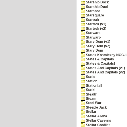
Starship Dock
Starship Duel
Starshot
Starsquare
Startrak
Startrek (v1)
Startrek (v2)
Starware
Starwarp
Stary Dom (v1)
Stary Dom (v2)
Stary Dum
Statek Kosmiczny NCC-
States & Capitals
States & Capitals!
States And Capitals (v1)
States And Capitals (v2)
Static
Station
Stationfall
Statki
Stealth
Steam
Steel War
Steeple Jack
Stellar
Stellar Arena
Stellar Caverns
Stellar Conflict