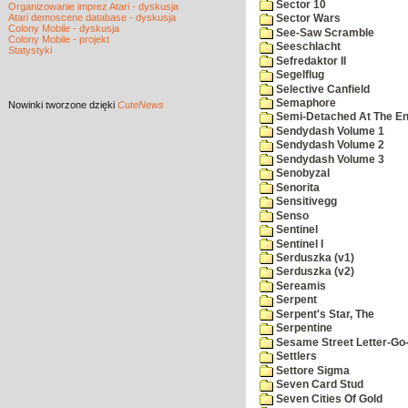
Sector 10
Organizowanie imprez Atari - dyskusja
Atari demoscene database - dyskusja
Sector Wars
Colony Mobile - dyskusja
See-Saw Scramble
Colony Mobile - projekt
Seeschlacht
Statystyki
Sefredaktor II
Segelflug
Selective Canfield
Semaphore
Nowinki
tworzone dzięki
CuteNews
Semi-Detached At The End
Sendydash Volume 1
Sendydash Volume 2
Sendydash Volume 3
Senobyzal
Senorita
Sensitivegg
Senso
Sentinel
Sentinel I
Serduszka (v1)
Serduszka (v2)
Sereamis
Serpent
Serpent's Star, The
Serpentine
Sesame Street Letter-Go
Settlers
Settore Sigma
Seven Card Stud
Seven Cities Of Gold