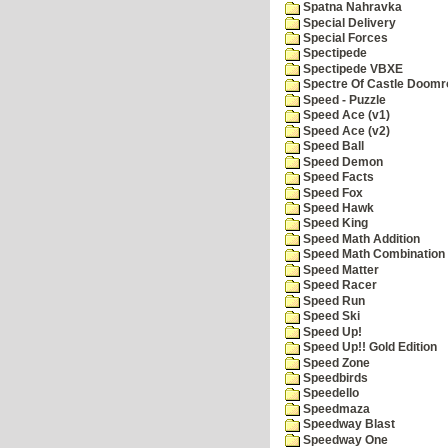
Spatna Nahravka
Special Delivery
Special Forces
Spectipede
Spectipede VBXE
Spectre Of Castle Doomr
Speed - Puzzle
Speed Ace (v1)
Speed Ace (v2)
Speed Ball
Speed Demon
Speed Facts
Speed Fox
Speed Hawk
Speed King
Speed Math Addition
Speed Math Combination
Speed Matter
Speed Racer
Speed Run
Speed Ski
Speed Up!
Speed Up!! Gold Edition
Speed Zone
Speedbirds
Speedello
Speedmaza
Speedway Blast
Speedway One