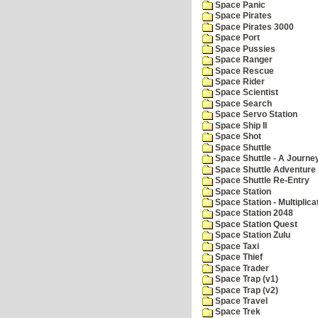
Space Panic
Space Pirates
Space Pirates 3000
Space Port
Space Pussies
Space Ranger
Space Rescue
Space Rider
Space Scientist
Space Search
Space Servo Station
Space Ship II
Space Shot
Space Shuttle
Space Shuttle - A Journe
Space Shuttle Adventure
Space Shuttle Re-Entry
Space Station
Space Station - Multiplica
Space Station 2048
Space Station Quest
Space Station Zulu
Space Taxi
Space Thief
Space Trader
Space Trap (v1)
Space Trap (v2)
Space Travel
Space Trek