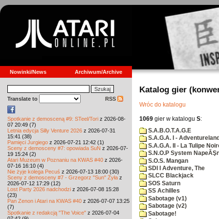
Nowinki/News
Archiwum/Archive
Katalog gier (konwe
Translate to
RSS
Wróc do katalogu
1069
gier w katalogu
S
:
Spotkanie z demosceną #9: STeel/Tori
z 2026-08-
07 20:49 (7)
S.A.B.O.T.A.G.E
Letnia edycja Silly Venture 2026
z 2026-07-31
15:41 (38)
S.A.G.A. I - Adventurelan
Pamięci Jurgiego
z 2026-07-21 12:42 (1)
S.A.G.A. II - La Tulipe Noir
Sceny z demosceny #7: opowiada SuN
z 2026-07-
S.N.O.P System NapeĂŞn
19 15:24 (2)
Atari Muzeum w Poznaniu na KWAS #40
z 2026-
S.O.S. Mangan
07-16 16:10 (4)
SDI I Adventure, The
Nie żyje kolega Pecuś
z 2026-07-13 18:00 (30)
SLCC Blackjack
Sceny z demosceny #7 - Grzegorz "Sun" Żyła
z
SOS Saturn
2026-07-12 17:29 (12)
Lost Party 2026 nadchodzi
z 2026-07-08 15:28
SS Achilles
(23)
Sabotage (v1)
Pan Zenon i Atari na KWAS #40
z 2026-07-07 13:25
Sabotage (v2)
(7)
Spotkanie z redakcją "The Voice"
z 2026-07-04
Sabotage!
07:42 (9)