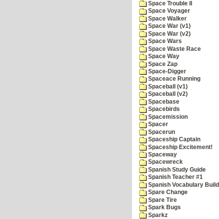
Space Trouble II
Space Voyager
Space Walker
Space War (v1)
Space War (v2)
Space Wars
Space Waste Race
Space Way
Space Zap
Space-Digger
Spaceace Running
Spaceball (v1)
Spaceball (v2)
Spacebase
Spacebirds
Spacemission
Spacer
Spacerun
Spaceship Captain
Spaceship Excitement!
Spaceway
Spacewreck
Spanish Study Guide
Spanish Teacher #1
Spanish Vocabulary Build
Spare Change
Spare Tire
Spark Bugs
Sparkz