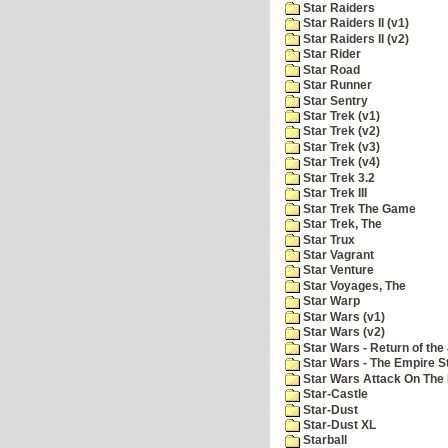
Star Raiders
Star Raiders II (v1)
Star Raiders II (v2)
Star Rider
Star Road
Star Runner
Star Sentry
Star Trek (v1)
Star Trek (v2)
Star Trek (v3)
Star Trek (v4)
Star Trek 3.2
Star Trek III
Star Trek The Game
Star Trek, The
Star Trux
Star Vagrant
Star Venture
Star Voyages, The
Star Warp
Star Wars (v1)
Star Wars (v2)
Star Wars - Return of the 
Star Wars - The Empire S
Star Wars Attack On The 
Star-Castle
Star-Dust
Star-Dust XL
Starball