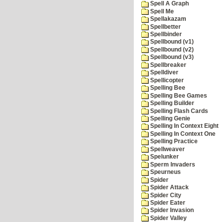
Spell A Graph
Spell Me
Spellakazam
Spellbetter
Spellbinder
Spellbound (v1)
Spellbound (v2)
Spellbound (v3)
Spellbreaker
Spelldiver
Spellicopter
Spelling Bee
Spelling Bee Games
Spelling Builder
Spelling Flash Cards
Spelling Genie
Spelling In Context Eight
Spelling In Context One
Spelling Practice
Spellweaver
Spelunker
Sperm Invaders
Speurneus
Spider
Spider Attack
Spider City
Spider Eater
Spider Invasion
Spider Valley