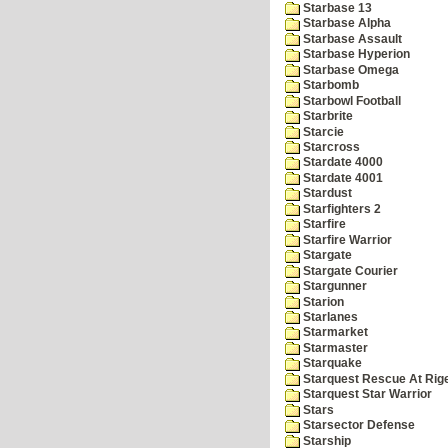
Starbase 13
Starbase Alpha
Starbase Assault
Starbase Hyperion
Starbase Omega
Starbomb
Starbowl Football
Starbrite
Starcie
Starcross
Stardate 4000
Stardate 4001
Stardust
Starfighters 2
Starfire
Starfire Warrior
Stargate
Stargate Courier
Stargunner
Starion
Starlanes
Starmarket
Starmaster
Starquake
Starquest Rescue At Rige
Starquest Star Warrior
Stars
Starsector Defense
Starship