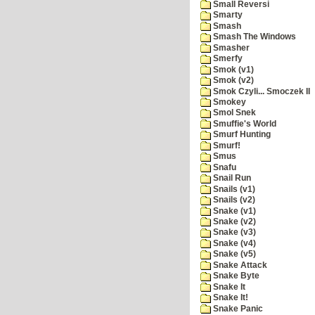
Small Reversi
Smarty
Smash
Smash The Windows
Smasher
Smerfy
Smok (v1)
Smok (v2)
Smok Czyli... Smoczek II
Smokey
Smol Snek
Smuffie's World
Smurf Hunting
Smurf!
Smus
Snafu
Snail Run
Snails (v1)
Snails (v2)
Snake (v1)
Snake (v2)
Snake (v3)
Snake (v4)
Snake (v5)
Snake Attack
Snake Byte
Snake It
Snake It!
Snake Panic