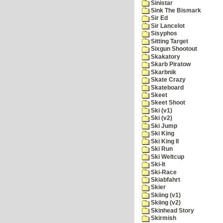
Sinistar
Sink The Bismark
Sir Ed
Sir Lancelot
Sisyphos
Sitting Target
Sixgun Shootout
Skakatory
Skarb Piratow
Skarbnik
Skate Crazy
Skateboard
Skeet
Skeet Shoot
Ski (v1)
Ski (v2)
Ski Jump
Ski King
Ski King II
Ski Run
Ski Weltcup
Ski-It
Ski-Race
Skiabfahrt
Skier
Skiing (v1)
Skiing (v2)
Skinhead Story
Skirmish