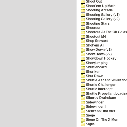
Shoot Out
Shoot'em Up Math
Shooting Arcade
Shooting Gallery (v1)
Shooting Gallery (v2)
Shooting Stars
Shootout
Shootout At The Ok Gala
Shootout M4
Shop Steward
Shot'em All
Show Down (v1)
Show Down (v2)
Showdown Hockey!
Showjumping
Shuffleboard
Shuriken
Shut Down
Shuttle Ascent Simulatio
Shuttle Challenger
Shuttle Intercept
Shuttle Propellant Loadin
Siberuv Drahokam
Sidewinder
Sidewinder II
Siebzehn Und Vier
Siege
Siege On The X-Men
Sigils