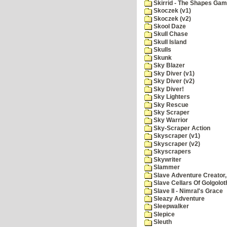
Skirrid - The Shapes Ga
Skoczek (v1)
Skoczek (v2)
Skool Daze
Skull Chase
Skull Island
Skulls
Skunk
Sky Blazer
Sky Diver (v1)
Sky Diver (v2)
Sky Diver!
Sky Lighters
Sky Rescue
Sky Scraper
Sky Warrior
Sky-Scraper Action
Skyscraper (v1)
Skyscraper (v2)
Skyscrapers
Skywriter
Slammer
Slave Adventure Creator,
Slave Cellars Of Golgolot
Slave II - Nimral's Grace
Sleazy Adventure
Sleepwalker
Slepice
Sleuth