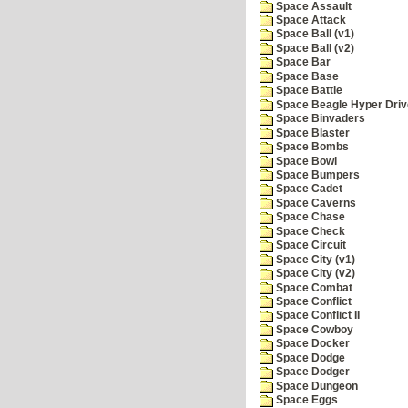
Space Assault
Space Attack
Space Ball (v1)
Space Ball (v2)
Space Bar
Space Base
Space Battle
Space Beagle Hyper Driv
Space Binvaders
Space Blaster
Space Bombs
Space Bowl
Space Bumpers
Space Cadet
Space Caverns
Space Chase
Space Check
Space Circuit
Space City (v1)
Space City (v2)
Space Combat
Space Conflict
Space Conflict II
Space Cowboy
Space Docker
Space Dodge
Space Dodger
Space Dungeon
Space Eggs