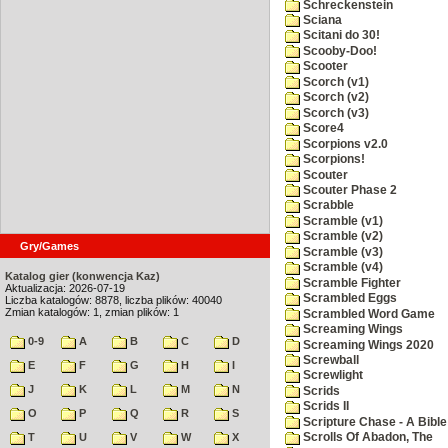
Schreckenstein
Sciana
Scitani do 30!
Scooby-Doo!
Scooter
Scorch (v1)
Scorch (v2)
Scorch (v3)
Score4
Scorpions v2.0
Scorpions!
Scouter
Scouter Phase 2
Scrabble
Scramble (v1)
Scramble (v2)
Gry/Games
Scramble (v3)
Scramble (v4)
Katalog gier (konwencja Kaz)
Scramble Fighter
Aktualizacja: 2026-07-19
Scrambled Eggs
Liczba katalogów: 8878, liczba plików: 40040
Zmian katalogów: 1, zmian plików: 1
Scrambled Word Game
Screaming Wings
0-9
A
B
C
D
Screaming Wings 2020
Screwball
E
F
G
H
I
Screwlight
J
K
L
M
N
Scrids
Scrids II
O
P
Q
R
S
Scripture Chase - A Bible
T
U
V
W
X
Scrolls Of Abadon, The