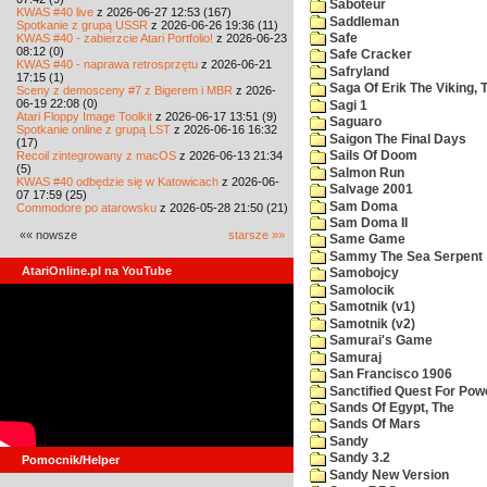
Saboteur
KWAS #40 live
z 2026-06-27 12:53 (167)
Saddleman
Spotkanie z grupą USSR
z 2026-06-26 19:36 (11)
KWAS #40 - zabierzcie Atari Portfolio!
z 2026-06-23
Safe
08:12 (0)
Safe Cracker
KWAS #40 - naprawa retrosprzętu
z 2026-06-21
Safryland
17:15 (1)
Saga Of Erik The Viking, 
Sceny z demosceny #7 z Bigerem i MBR
z 2026-
06-19 22:08 (0)
Sagi 1
Atari Floppy Image Toolkit
z 2026-06-17 13:51 (9)
Saguaro
Spotkanie online z grupą LST
z 2026-06-16 16:32
Saigon The Final Days
(17)
Recoil zintegrowany z macOS
z 2026-06-13 21:34
Sails Of Doom
(5)
Salmon Run
KWAS #40 odbędzie się w Katowicach
z 2026-06-
Salvage 2001
07 17:59 (25)
Sam Doma
Commodore po atarowsku
z 2026-05-28 21:50 (21)
Sam Doma II
«« nowsze
starsze »»
Same Game
Sammy The Sea Serpent
AtariOnline.pl na YouTube
Samobojcy
Samolocik
Samotnik (v1)
Samotnik (v2)
Samurai's Game
Samuraj
San Francisco 1906
Sanctified Quest For Pow
Sands Of Egypt, The
Sands Of Mars
Sandy
Sandy 3.2
Pomocnik/Helper
Sandy New Version