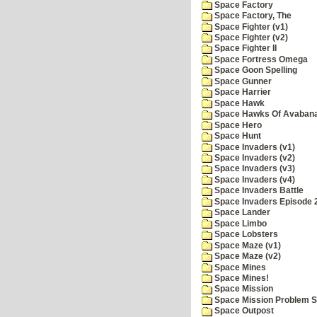
Space Factory
Space Factory, The
Space Fighter (v1)
Space Fighter (v2)
Space Fighter II
Space Fortress Omega
Space Goon Spelling
Space Gunner
Space Harrier
Space Hawk
Space Hawks Of Avabana
Space Hero
Space Hunt
Space Invaders (v1)
Space Invaders (v2)
Space Invaders (v3)
Space Invaders (v4)
Space Invaders Battle
Space Invaders Episode 
Space Lander
Space Limbo
Space Lobsters
Space Maze (v1)
Space Maze (v2)
Space Mines
Space Mines!
Space Mission
Space Mission Problem S
Space Outpost