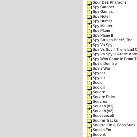
Spur Des Pharaons
Spy Catcher
Spy Games
Spy Hotel
Spy Hunter
Spy Master
Spy Plane
Spy Plane II
Spy Strikes Back!, The
Spy Vs Spy
Spy Vs Spy II The Island 
Spy Vs Spy III Arctic Anti
Spy Who Came In From T
Spy's Demise
Spy's War
Spycat
Spyder
Sqoid
Sqoid II
Square
Square Pairs
Squares
Squash (v1)
Squash (v2)
Squeeeeze!!!
Squirm Tracks
Squirrel On A Pogo Stick
Squish'Em
Squonk