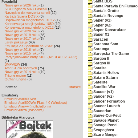
Santa BBS
Poradniki
Nowe gry w 2026 roku
(1)
Santa Paravia En Fiumac
SFX-Engine w MAD Pascalu
(3)
Santa's Grotto
Narzędzie do tworzenia scrolli
(12)
Santa's Revenge
Kartridż Sparta DOS X
(6)
Usprawnienia magnetofonu XC12
(12)
Saper (v1)
Konserwacja stacji dysków 1050
(19)
Saper (v2)
Konserwacja magnetofonu XC12
(15)
Saper Konstruktor
Nowe gry w 2020 roku
(2)
Saper X1
Nowe gry w 2019 roku
(35)
Nowe gry w 2017 roku
(3)
Saracen
Larek pokazuje
(40)
Sarasota Sam
Emulacja ZX Spectrum na VBXE
(26)
Saratoga
Nowe gry w 2016 roku
(7)
Nowe gry w 2015 roku
(4)
Sarepska The Game
Partycjonowanie karty SIDE (APT/FAT16/FAT32)
Sargon II
(1)
Sargon III
BMPVIEW
(34)
Satalite
Atari ST dla opornych
(75)
Nowe gry w 2014 roku
(19)
Satan's Hollow
Tritone engine
(11)
Satarn Saturn
QChan Engine
(6)
Satellite
nowsze
starsze
Satellite War
Saucer (v1)
Emulatory
Saucer (v2)
Emulator Atari800Win
Saucer Formation
Emulator Atari800Win PLus 4.0 (Windows)
Saucer Launch
Emulator Atari++ (multiplatform)
Emulator Altirra (Windows)
Saucerian
Sauve-Qui-Peut
Biblioteka Atarowca
Savage Planet
Savage Pond
Scapeghost
Scare Monger