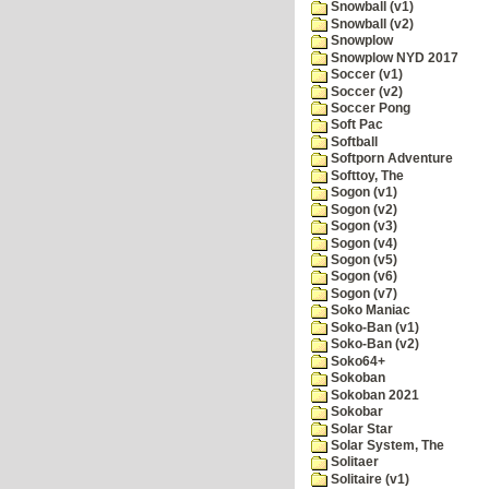
Snowball (v1)
Snowball (v2)
Snowplow
Snowplow NYD 2017
Soccer (v1)
Soccer (v2)
Soccer Pong
Soft Pac
Softball
Softporn Adventure
Softtoy, The
Sogon (v1)
Sogon (v2)
Sogon (v3)
Sogon (v4)
Sogon (v5)
Sogon (v6)
Sogon (v7)
Soko Maniac
Soko-Ban (v1)
Soko-Ban (v2)
Soko64+
Sokoban
Sokoban 2021
Sokobar
Solar Star
Solar System, The
Solitaer
Solitaire (v1)