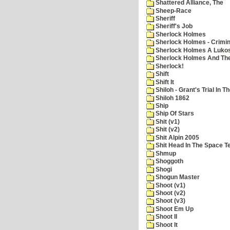
Shattered Alliance, The
Sheep-Race
Sheriff
Sheriff's Job
Sherlock Holmes
Sherlock Holmes - Crimin
Sherlock Holmes A Lukos
Sherlock Holmes And The
Sherlock!
Shift
Shift It
Shiloh - Grant's Trial In T
Shiloh 1862
Ship
Ship Of Stars
Shit (v1)
Shit (v2)
Shit Alpin 2005
Shit Head In The Space T
Shmup
Shoggoth
Shogi
Shogun Master
Shoot (v1)
Shoot (v2)
Shoot (v3)
Shoot Em Up
Shoot II
Shoot It