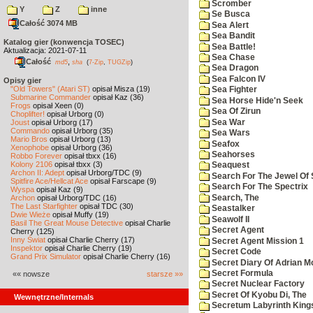
Scromber
Y
Z
inne
Se Busca
Całość 3074 MB
Sea Alert
Sea Bandit
Katalog gier (konwencja TOSEC)
Sea Battle!
Aktualizacja: 2021-07-11
Sea Chase
Całość
,
md5
sha
(
7-Zip
,
TUGZip
)
Sea Dragon
Sea Falcon IV
Opisy gier
"Old Towers" (Atari ST)
opisał Misza (19)
Sea Fighter
Submarine Commander
opisał Kaz (36)
Sea Horse Hide'n Seek
Frogs
opisał Xeen (0)
Sea Of Zirun
Choplifter!
opisał Urborg (0)
Sea War
Joust
opisał Urborg (17)
Commando
opisał Urborg (35)
Sea Wars
Mario Bros
opisał Urborg (13)
Seafox
Xenophobe
opisał Urborg (36)
Seahorses
Robbo Forever
opisał tbxx (16)
Kolony 2106
opisał tbxx (3)
Seaquest
Archon II: Adept
opisał Urborg/TDC (9)
Search For The Jewel Of 
Spitfire Ace/Hellcat Ace
opisał Farscape (9)
Search For The Spectrix
Wyspa
opisał Kaz (9)
Search, The
Archon
opisał Urborg/TDC (16)
The Last Starfighter
opisał TDC (30)
Seastalker
Dwie Wieże
opisał Muffy (19)
Seawolf II
Basil The Great Mouse Detective
opisał Charlie
Secret Agent
Cherry (125)
Inny Świat
opisał Charlie Cherry (17)
Secret Agent Mission 1
Inspektor
opisał Charlie Cherry (19)
Secret Code
Grand Prix Simulator
opisał Charlie Cherry (16)
Secret Diary Of Adrian Mo
Secret Formula
«« nowsze
starsze »»
Secret Nuclear Factory
Secret Of Kyobu Di, The
Wewnętrzne/Internals
Secretum Labyrinth King