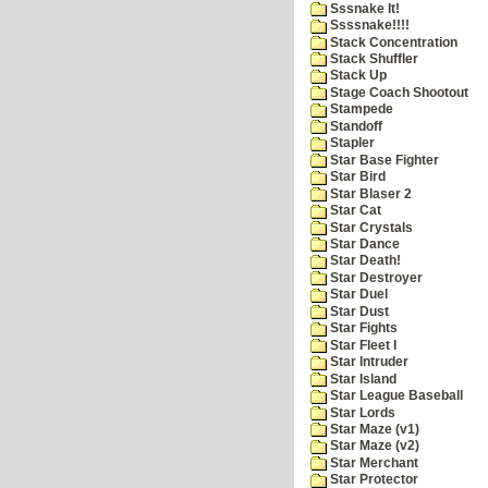
Sssnake It!
Ssssnake!!!!
Stack Concentration
Stack Shuffler
Stack Up
Stage Coach Shootout
Stampede
Standoff
Stapler
Star Base Fighter
Star Bird
Star Blaser 2
Star Cat
Star Crystals
Star Dance
Star Death!
Star Destroyer
Star Duel
Star Dust
Star Fights
Star Fleet I
Star Intruder
Star Island
Star League Baseball
Star Lords
Star Maze (v1)
Star Maze (v2)
Star Merchant
Star Protector