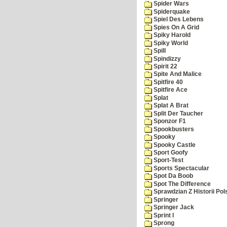
Spider Wars
Spiderquake
Spiel Des Lebens
Spies On A Grid
Spiky Harold
Spiky World
Spill
Spindizzy
Spirit 22
Spite And Malice
Spitfire 40
Spitfire Ace
Splat
Splat A Brat
Split Der Taucher
Sponzor F1
Spookbusters
Spooky
Spooky Castle
Sport Goofy
Sport-Test
Sports Spectacular
Spot Da Boob
Spot The Difference
Sprawdzian Z Historii Pol
Springer
Springer Jack
Sprint I
Sprong