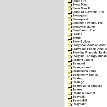
Stone Fire
Stone Mine
Stone Mine II
Stone Of Sisyphus, The
Stoneguard
Stonequest
Stonetime People, The
Stoneville Manor
Stop Gamo!, The
Stories
Storm
Story Builder
Storybook Addition And S
Storybook People And Pl
Storyline Rumpelstiltskin
Storyline The Ugly Duckl
Straight Jacket
Stranded
Strange Land
Strasidelna Skola
Strasidelny Zamek
Strategi
Stratego
Stratoblaster Outpost
Stratos
Straussenkampf
Strayball
Strayball II
Strayball S