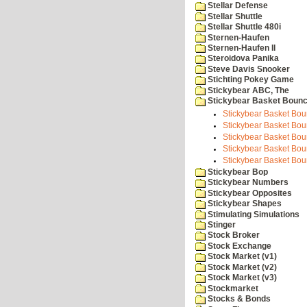
Stellar Defense
Stellar Shuttle
Stellar Shuttle 480i
Sternen-Haufen
Sternen-Haufen II
Steroidova Panika
Steve Davis Snooker
Stichting Pokey Game
Stickybear ABC, The
Stickybear Basket Boun
Stickybear Basket Boun
Stickybear Basket Boun
Stickybear Basket Boun
Stickybear Basket Boun
Stickybear Basket Boun
Stickybear Bop
Stickybear Numbers
Stickybear Opposites
Stickybear Shapes
Stimulating Simulations
Stinger
Stock Broker
Stock Exchange
Stock Market (v1)
Stock Market (v2)
Stock Market (v3)
Stockmarket
Stocks & Bonds