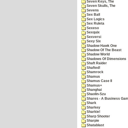
Seven Keys, The
Seven Skulls, The
Sevens
Sex Ball
Sex Logics
Sex Ruleta
Sexeso
Sexquix
Sexversi
Sexy Six
Shadow Hawk One
Shadow Of The Beast
Shadow World
Shadows Of Dimensions
Shaft Raider
Shafted!
Shamrock
Shamus
Shamus Case II
Shamus+
Shanghai
Shaolin-Szu
Shares - A Business Ga
Shark
Sharkey
Sharkie!
Sharp Shooter
Sharpie
Shatablast