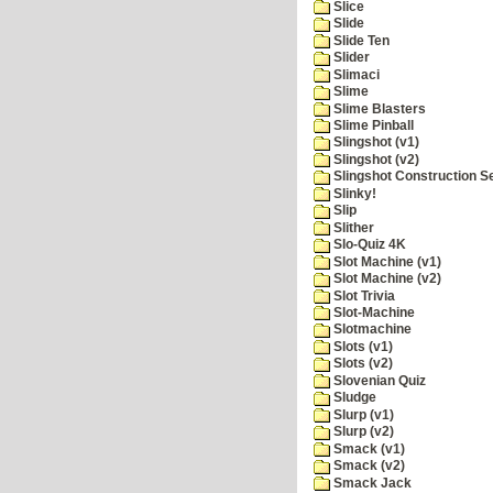
Slice
Slide
Slide Ten
Slider
Slimaci
Slime
Slime Blasters
Slime Pinball
Slingshot (v1)
Slingshot (v2)
Slingshot Construction S
Slinky!
Slip
Slither
Slo-Quiz 4K
Slot Machine (v1)
Slot Machine (v2)
Slot Trivia
Slot-Machine
Slotmachine
Slots (v1)
Slots (v2)
Slovenian Quiz
Sludge
Slurp (v1)
Slurp (v2)
Smack (v1)
Smack (v2)
Smack Jack