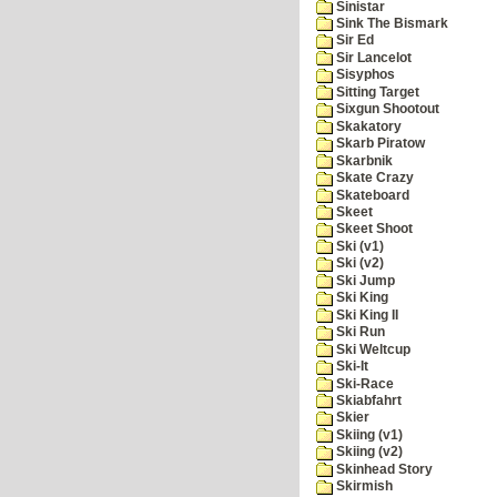
Sinistar
Sink The Bismark
Sir Ed
Sir Lancelot
Sisyphos
Sitting Target
Sixgun Shootout
Skakatory
Skarb Piratow
Skarbnik
Skate Crazy
Skateboard
Skeet
Skeet Shoot
Ski (v1)
Ski (v2)
Ski Jump
Ski King
Ski King II
Ski Run
Ski Weltcup
Ski-It
Ski-Race
Skiabfahrt
Skier
Skiing (v1)
Skiing (v2)
Skinhead Story
Skirmish