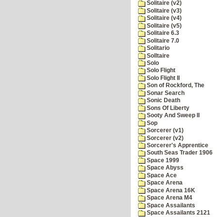
Solitaire (v2)
Solitaire (v3)
Solitaire (v4)
Solitaire (v5)
Solitaire 6.3
Solitaire 7.0
Solitario
Solltaire
Solo
Solo Flight
Solo Flight II
Son of Rockford, The
Sonar Search
Sonic Death
Sons Of Liberty
Sooty And Sweep II
Sop
Sorcerer (v1)
Sorcerer (v2)
Sorcerer's Apprentice
South Seas Trader 1906
Space 1999
Space Abyss
Space Ace
Space Arena
Space Arena 16K
Space Arena M4
Space Assailants
Space Assailants 2121