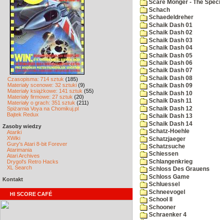
Scare Monger - The Specia
Schach
Schaedeldreher
Schaik Dash 01
Schaik Dash 02
Schaik Dash 03
Schaik Dash 04
Schaik Dash 05
Schaik Dash 06
Schaik Dash 07
Schaik Dash 08
Czasopisma: 714 sztuk
(185)
Materiały scenowe: 32 sztuki
(9)
Schaik Dash 09
Materiały książkowe: 141 sztuk
(55)
Schaik Dash 10
Materiały firmowe: 27 sztuk
(20)
Schaik Dash 11
Materiały o grach: 351 sztuk
(211)
Schaik Dash 12
Spiżarnia Voya na Chomikuj.pl
Bajtek Redux
Schaik Dash 13
Schaik Dash 14
Zasoby wiedzy
Schatz-Hoehle
Atariki
XWiki
Schatzjaeger
Gury's Atari 8-bit Forever
Schatzsuche
Atarimania
Schiessen
Atari Archives
Schlangenkrieg
Drygol's Retro Hacks
XL Search
Schloss Des Grauens
Schloss Game
Kontakt
Schluessel
Schneevogel
HI SCORE CAFÉ
School II
Schooner
Schraenker 4