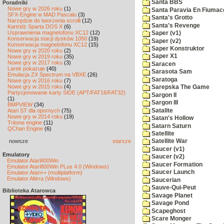
Santa BBS
Poradniki
Nowe gry w 2026 roku
(1)
Santa Paravia En Fiumac
SFX-Engine w MAD Pascalu
(3)
Santa's Grotto
Narzędzie do tworzenia scrolli
(12)
Santa's Revenge
Kartridż Sparta DOS X
(6)
Usprawnienia magnetofonu XC12
(12)
Saper (v1)
Konserwacja stacji dysków 1050
(19)
Saper (v2)
Konserwacja magnetofonu XC12
(15)
Saper Konstruktor
Nowe gry w 2020 roku
(2)
Saper X1
Nowe gry w 2019 roku
(35)
Nowe gry w 2017 roku
(3)
Saracen
Larek pokazuje
(40)
Sarasota Sam
Emulacja ZX Spectrum na VBXE
(26)
Saratoga
Nowe gry w 2016 roku
(7)
Nowe gry w 2015 roku
(4)
Sarepska The Game
Partycjonowanie karty SIDE (APT/FAT16/FAT32)
Sargon II
(1)
Sargon III
BMPVIEW
(34)
Satalite
Atari ST dla opornych
(75)
Nowe gry w 2014 roku
(19)
Satan's Hollow
Tritone engine
(11)
Satarn Saturn
QChan Engine
(6)
Satellite
nowsze
starsze
Satellite War
Saucer (v1)
Emulatory
Saucer (v2)
Emulator Atari800Win
Saucer Formation
Emulator Atari800Win PLus 4.0 (Windows)
Saucer Launch
Emulator Atari++ (multiplatform)
Emulator Altirra (Windows)
Saucerian
Sauve-Qui-Peut
Biblioteka Atarowca
Savage Planet
Savage Pond
Scapeghost
Scare Monger