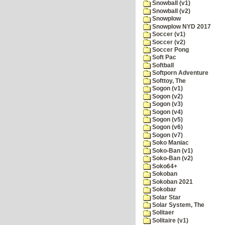
Snowball (v1)
Snowball (v2)
Snowplow
Snowplow NYD 2017
Soccer (v1)
Soccer (v2)
Soccer Pong
Soft Pac
Softball
Softporn Adventure
Softtoy, The
Sogon (v1)
Sogon (v2)
Sogon (v3)
Sogon (v4)
Sogon (v5)
Sogon (v6)
Sogon (v7)
Soko Maniac
Soko-Ban (v1)
Soko-Ban (v2)
Soko64+
Sokoban
Sokoban 2021
Sokobar
Solar Star
Solar System, The
Solitaer
Solitaire (v1)