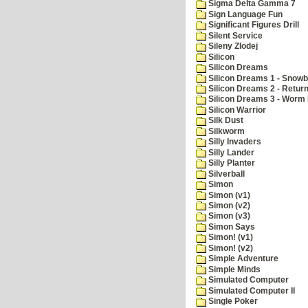
Sigma Delta Gamma 7
Sign Language Fun
Significant Figures Drill
Silent Service
Sileny Zlodej
Silicon
Silicon Dreams
Silicon Dreams 1 - Snowb
Silicon Dreams 2 - Retur
Silicon Dreams 3 - Worm 
Silicon Warrior
Silk Dust
Silkworm
Silly Invaders
Silly Lander
Silly Planter
Silverball
Simon
Simon (v1)
Simon (v2)
Simon (v3)
Simon Says
Simon! (v1)
Simon! (v2)
Simple Adventure
Simple Minds
Simulated Computer
Simulated Computer II
Single Poker