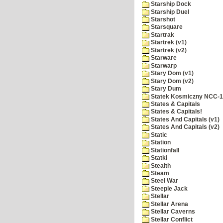
Starship Dock
Starship Duel
Starshot
Starsquare
Startrak
Startrek (v1)
Startrek (v2)
Starware
Starwarp
Stary Dom (v1)
Stary Dom (v2)
Stary Dum
Statek Kosmiczny NCC-
States & Capitals
States & Capitals!
States And Capitals (v1)
States And Capitals (v2)
Static
Station
Stationfall
Statki
Stealth
Steam
Steel War
Steeple Jack
Stellar
Stellar Arena
Stellar Caverns
Stellar Conflict