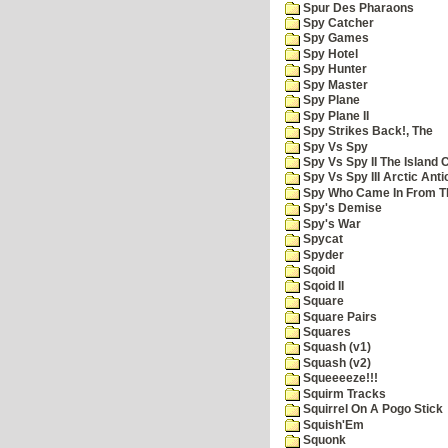
Spur Des Pharaons
Spy Catcher
Spy Games
Spy Hotel
Spy Hunter
Spy Master
Spy Plane
Spy Plane II
Spy Strikes Back!, The
Spy Vs Spy
Spy Vs Spy II The Island 
Spy Vs Spy III Arctic Anti
Spy Who Came In From T
Spy's Demise
Spy's War
Spycat
Spyder
Sqoid
Sqoid II
Square
Square Pairs
Squares
Squash (v1)
Squash (v2)
Squeeeeze!!!
Squirm Tracks
Squirrel On A Pogo Stick
Squish'Em
Squonk