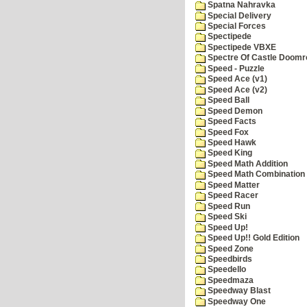
Spatna Nahravka
Special Delivery
Special Forces
Spectipede
Spectipede VBXE
Spectre Of Castle Doomr
Speed - Puzzle
Speed Ace (v1)
Speed Ace (v2)
Speed Ball
Speed Demon
Speed Facts
Speed Fox
Speed Hawk
Speed King
Speed Math Addition
Speed Math Combination
Speed Matter
Speed Racer
Speed Run
Speed Ski
Speed Up!
Speed Up!! Gold Edition
Speed Zone
Speedbirds
Speedello
Speedmaza
Speedway Blast
Speedway One