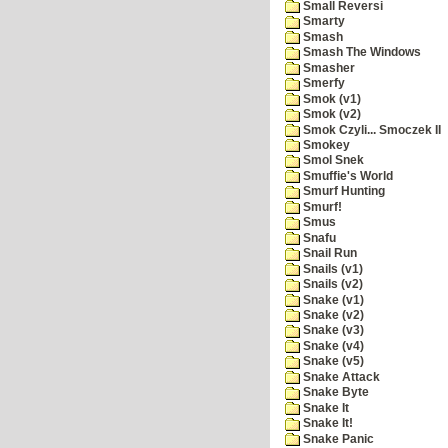
Small Reversi
Smarty
Smash
Smash The Windows
Smasher
Smerfy
Smok (v1)
Smok (v2)
Smok Czyli... Smoczek II
Smokey
Smol Snek
Smuffie's World
Smurf Hunting
Smurf!
Smus
Snafu
Snail Run
Snails (v1)
Snails (v2)
Snake (v1)
Snake (v2)
Snake (v3)
Snake (v4)
Snake (v5)
Snake Attack
Snake Byte
Snake It
Snake It!
Snake Panic