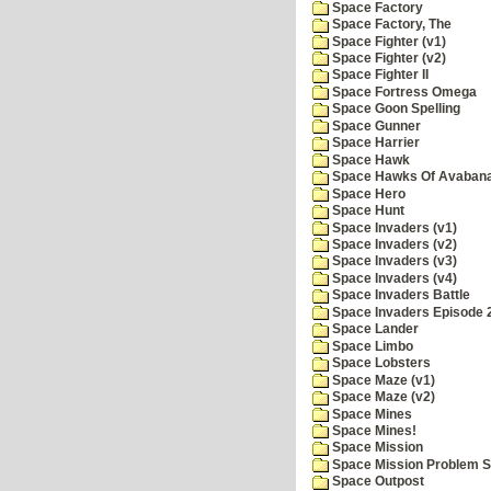
Space Factory
Space Factory, The
Space Fighter (v1)
Space Fighter (v2)
Space Fighter II
Space Fortress Omega
Space Goon Spelling
Space Gunner
Space Harrier
Space Hawk
Space Hawks Of Avabana
Space Hero
Space Hunt
Space Invaders (v1)
Space Invaders (v2)
Space Invaders (v3)
Space Invaders (v4)
Space Invaders Battle
Space Invaders Episode 
Space Lander
Space Limbo
Space Lobsters
Space Maze (v1)
Space Maze (v2)
Space Mines
Space Mines!
Space Mission
Space Mission Problem S
Space Outpost