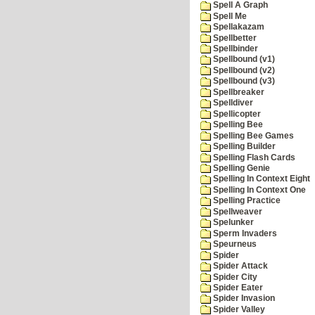
Spell A Graph
Spell Me
Spellakazam
Spellbetter
Spellbinder
Spellbound (v1)
Spellbound (v2)
Spellbound (v3)
Spellbreaker
Spelldiver
Spellicopter
Spelling Bee
Spelling Bee Games
Spelling Builder
Spelling Flash Cards
Spelling Genie
Spelling In Context Eight
Spelling In Context One
Spelling Practice
Spellweaver
Spelunker
Sperm Invaders
Speurneus
Spider
Spider Attack
Spider City
Spider Eater
Spider Invasion
Spider Valley