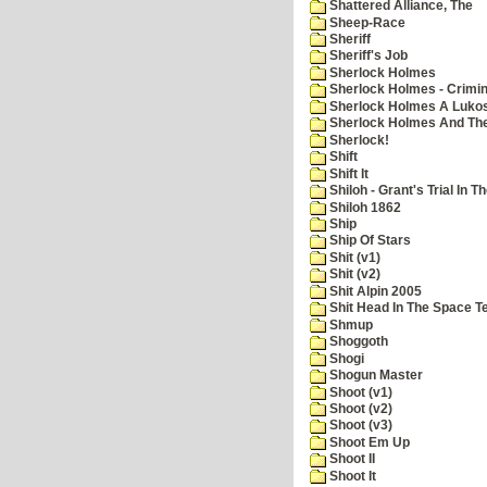
Shattered Alliance, The
Sheep-Race
Sheriff
Sheriff's Job
Sherlock Holmes
Sherlock Holmes - Crimin
Sherlock Holmes A Lukos
Sherlock Holmes And The
Sherlock!
Shift
Shift It
Shiloh - Grant's Trial In T
Shiloh 1862
Ship
Ship Of Stars
Shit (v1)
Shit (v2)
Shit Alpin 2005
Shit Head In The Space T
Shmup
Shoggoth
Shogi
Shogun Master
Shoot (v1)
Shoot (v2)
Shoot (v3)
Shoot Em Up
Shoot II
Shoot It