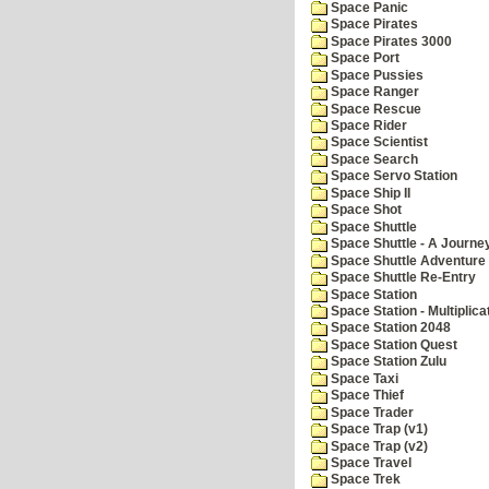
Space Panic
Space Pirates
Space Pirates 3000
Space Port
Space Pussies
Space Ranger
Space Rescue
Space Rider
Space Scientist
Space Search
Space Servo Station
Space Ship II
Space Shot
Space Shuttle
Space Shuttle - A Journe
Space Shuttle Adventure
Space Shuttle Re-Entry
Space Station
Space Station - Multiplica
Space Station 2048
Space Station Quest
Space Station Zulu
Space Taxi
Space Thief
Space Trader
Space Trap (v1)
Space Trap (v2)
Space Travel
Space Trek