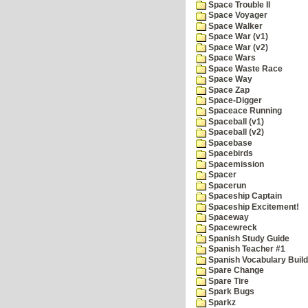
Space Trouble II
Space Voyager
Space Walker
Space War (v1)
Space War (v2)
Space Wars
Space Waste Race
Space Way
Space Zap
Space-Digger
Spaceace Running
Spaceball (v1)
Spaceball (v2)
Spacebase
Spacebirds
Spacemission
Spacer
Spacerun
Spaceship Captain
Spaceship Excitement!
Spaceway
Spacewreck
Spanish Study Guide
Spanish Teacher #1
Spanish Vocabulary Build
Spare Change
Spare Tire
Spark Bugs
Sparkz