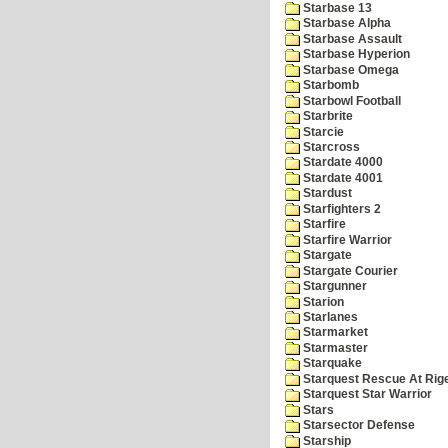
Starbase 13
Starbase Alpha
Starbase Assault
Starbase Hyperion
Starbase Omega
Starbomb
Starbowl Football
Starbrite
Starcie
Starcross
Stardate 4000
Stardate 4001
Stardust
Starfighters 2
Starfire
Starfire Warrior
Stargate
Stargate Courier
Stargunner
Starion
Starlanes
Starmarket
Starmaster
Starquake
Starquest Rescue At Rige
Starquest Star Warrior
Stars
Starsector Defense
Starship