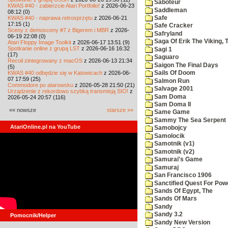
Saboteur
KWAS #40 - zabierzcie Atari Portfolio!
z 2026-06-23
Saddleman
08:12 (0)
KWAS #40 - naprawa retrosprzętu
z 2026-06-21
Safe
17:15 (1)
Safe Cracker
Sceny z demosceny #7 z Bigerem i MBR
z 2026-
Safryland
06-19 22:08 (0)
Saga Of Erik The Viking, 
Atari Floppy Image Toolkit
z 2026-06-17 13:51 (9)
Spotkanie online z grupą LST
z 2026-06-16 16:32
Sagi 1
(17)
Saguaro
Recoil zintegrowany z macOS
z 2026-06-13 21:34
Saigon The Final Days
(5)
KWAS #40 odbędzie się w Katowicach
z 2026-06-
Sails Of Doom
07 17:59 (25)
Salmon Run
Commodore po atarowsku
z 2026-05-28 21:50 (21)
Salvage 2001
Urządzenie z rekordowo szybką transmisją SIO!
z
Sam Doma
2026-05-24 20:57 (116)
Sam Doma II
«« nowsze
starsze »»
Same Game
Sammy The Sea Serpent
AtariOnline.pl na YouTube
Samobojcy
Samolocik
Samotnik (v1)
Samotnik (v2)
Samurai's Game
Samuraj
San Francisco 1906
Sanctified Quest For Pow
Sands Of Egypt, The
Sands Of Mars
Sandy
Sandy 3.2
Pomocnik/Helper
Sandy New Version