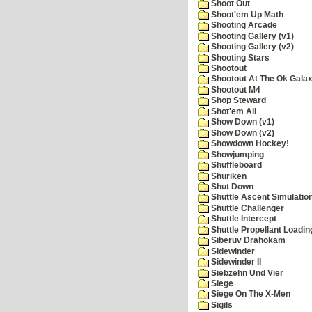
Shoot Out
Shoot'em Up Math
Shooting Arcade
Shooting Gallery (v1)
Shooting Gallery (v2)
Shooting Stars
Shootout
Shootout At The Ok Gala
Shootout M4
Shop Steward
Shot'em All
Show Down (v1)
Show Down (v2)
Showdown Hockey!
Showjumping
Shuffleboard
Shuriken
Shut Down
Shuttle Ascent Simulatio
Shuttle Challenger
Shuttle Intercept
Shuttle Propellant Loadin
Siberuv Drahokam
Sidewinder
Sidewinder II
Siebzehn Und Vier
Siege
Siege On The X-Men
Sigils