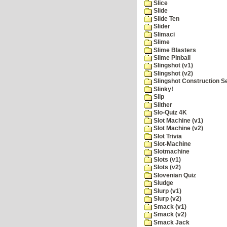
Slice
Slide
Slide Ten
Slider
Slimaci
Slime
Slime Blasters
Slime Pinball
Slingshot (v1)
Slingshot (v2)
Slingshot Construction S
Slinky!
Slip
Slither
Slo-Quiz 4K
Slot Machine (v1)
Slot Machine (v2)
Slot Trivia
Slot-Machine
Slotmachine
Slots (v1)
Slots (v2)
Slovenian Quiz
Sludge
Slurp (v1)
Slurp (v2)
Smack (v1)
Smack (v2)
Smack Jack