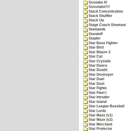
Sssnake It!
Ssssnake!!!!
Stack Concentration
Stack Shuffler
Stack Up
Stage Coach Shootout
Stampede
Standoff
Stapler
Star Base Fighter
Star Bird
Star Blaser 2
Star Cat
Star Crystals
Star Dance
Star Death!
Star Destroyer
Star Duel
Star Dust
Star Fights
Star Fleet I
Star Intruder
Star Island
Star League Baseball
Star Lords
Star Maze (v1)
Star Maze (v2)
Star Merchant
Star Protector