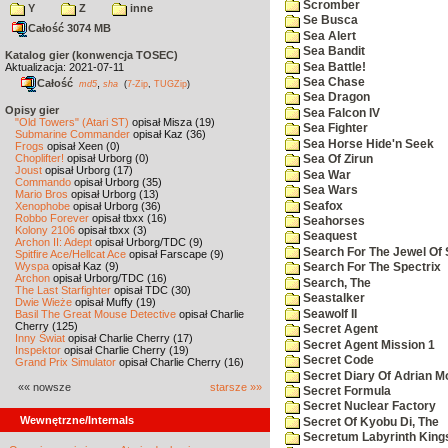
Scromber
Y
Z
inne
Se Busca
Całość 3074 MB
Sea Alert
Sea Bandit
Katalog gier (konwencja TOSEC)
Sea Battle!
Aktualizacja: 2021-07-11
Sea Chase
Całość
,
md5
sha
(
7-Zip
,
TUGZip
)
Sea Dragon
Opisy gier
Sea Falcon IV
"Old Towers" (Atari ST)
opisał Misza (19)
Sea Fighter
Submarine Commander
opisał Kaz (36)
Sea Horse Hide'n Seek
Frogs
opisał Xeen (0)
Choplifter!
opisał Urborg (0)
Sea Of Zirun
Joust
opisał Urborg (17)
Sea War
Commando
opisał Urborg (35)
Sea Wars
Mario Bros
opisał Urborg (13)
Seafox
Xenophobe
opisał Urborg (36)
Robbo Forever
opisał tbxx (16)
Seahorses
Kolony 2106
opisał tbxx (3)
Seaquest
Archon II: Adept
opisał Urborg/TDC (9)
Search For The Jewel Of 
Spitfire Ace/Hellcat Ace
opisał Farscape (9)
Wyspa
opisał Kaz (9)
Search For The Spectrix
Archon
opisał Urborg/TDC (16)
Search, The
The Last Starfighter
opisał TDC (30)
Seastalker
Dwie Wieże
opisał Muffy (19)
Seawolf II
Basil The Great Mouse Detective
opisał Charlie
Cherry (125)
Secret Agent
Inny Świat
opisał Charlie Cherry (17)
Secret Agent Mission 1
Inspektor
opisał Charlie Cherry (19)
Secret Code
Grand Prix Simulator
opisał Charlie Cherry (16)
Secret Diary Of Adrian Mo
«« nowsze
starsze »»
Secret Formula
Secret Nuclear Factory
Wewnętrzne/Internals
Secret Of Kyobu Di, The
Secretum Labyrinth King