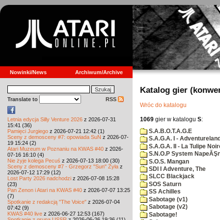
Nowinki/News
Archiwum/Archive
Katalog gier (konwe
Translate to
RSS
Wróc do katalogu
1069
gier w katalogu
S
:
Letnia edycja Silly Venture 2026
z 2026-07-31
15:41 (36)
S.A.B.O.T.A.G.E
Pamięci Jurgiego
z 2026-07-21 12:42 (1)
Sceny z demosceny #7: opowiada SuN
z 2026-07-
S.A.G.A. I - Adventurelan
19 15:24 (2)
S.A.G.A. II - La Tulipe Noir
Atari Muzeum w Poznaniu na KWAS #40
z 2026-
S.N.O.P System NapeĂŞn
07-16 16:10 (4)
Nie żyje kolega Pecuś
z 2026-07-13 18:00 (30)
S.O.S. Mangan
Sceny z demosceny #7 - Grzegorz "Sun" Żyła
z
SDI I Adventure, The
2026-07-12 17:29 (12)
SLCC Blackjack
Lost Party 2026 nadchodzi
z 2026-07-08 15:28
SOS Saturn
(23)
Pan Zenon i Atari na KWAS #40
z 2026-07-07 13:25
SS Achilles
(7)
Sabotage (v1)
Spotkanie z redakcją "The Voice"
z 2026-07-04
Sabotage (v2)
07:42 (9)
KWAS #40 live
z 2026-06-27 12:53 (167)
Sabotage!
Spotkanie z grupą USSR
z 2026-06-26 19:36 (11)