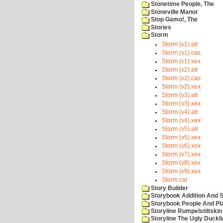
Stonetime People, The
Stoneville Manor
Stop Gamo!, The
Stories
Storm
Storm (v1).atr
Storm (v1).cas
Storm (v1).xex
Storm (v2).atr
Storm (v2).cas
Storm (v2).xex
Storm (v3).atr
Storm (v3).xex
Storm (v4).atr
Storm (v4).xex
Storm (v5).atr
Storm (v5).xex
Storm (v6).xex
Storm (v7).xex
Storm (v8).xex
Storm (v9).xex
Storm.car
Story Builder
Storybook Addition And S
Storybook People And Pl
Storyline Rumpelstiltskin
Storyline The Ugly Duckl