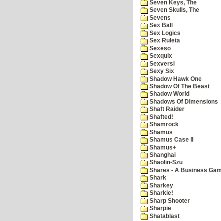
Seven Keys, The
Seven Skulls, The
Sevens
Sex Ball
Sex Logics
Sex Ruleta
Sexeso
Sexquix
Sexversi
Sexy Six
Shadow Hawk One
Shadow Of The Beast
Shadow World
Shadows Of Dimensions
Shaft Raider
Shafted!
Shamrock
Shamus
Shamus Case II
Shamus+
Shanghai
Shaolin-Szu
Shares - A Business Ga
Shark
Sharkey
Sharkie!
Sharp Shooter
Sharpie
Shatablast