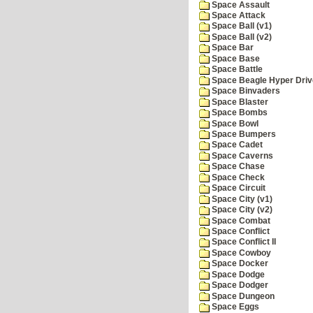
Space Assault
Space Attack
Space Ball (v1)
Space Ball (v2)
Space Bar
Space Base
Space Battle
Space Beagle Hyper Driv
Space Binvaders
Space Blaster
Space Bombs
Space Bowl
Space Bumpers
Space Cadet
Space Caverns
Space Chase
Space Check
Space Circuit
Space City (v1)
Space City (v2)
Space Combat
Space Conflict
Space Conflict II
Space Cowboy
Space Docker
Space Dodge
Space Dodger
Space Dungeon
Space Eggs