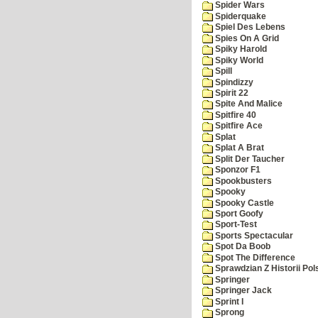
Spider Wars
Spiderquake
Spiel Des Lebens
Spies On A Grid
Spiky Harold
Spiky World
Spill
Spindizzy
Spirit 22
Spite And Malice
Spitfire 40
Spitfire Ace
Splat
Splat A Brat
Split Der Taucher
Sponzor F1
Spookbusters
Spooky
Spooky Castle
Sport Goofy
Sport-Test
Sports Spectacular
Spot Da Boob
Spot The Difference
Sprawdzian Z Historii Pol
Springer
Springer Jack
Sprint I
Sprong