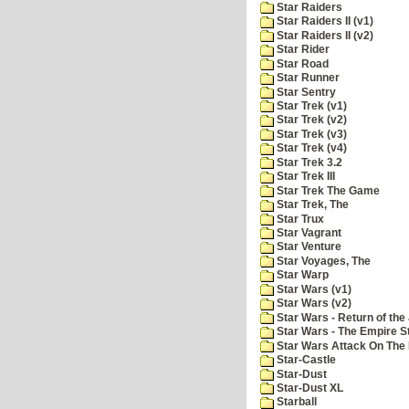
Star Raiders
Star Raiders II (v1)
Star Raiders II (v2)
Star Rider
Star Road
Star Runner
Star Sentry
Star Trek (v1)
Star Trek (v2)
Star Trek (v3)
Star Trek (v4)
Star Trek 3.2
Star Trek III
Star Trek The Game
Star Trek, The
Star Trux
Star Vagrant
Star Venture
Star Voyages, The
Star Warp
Star Wars (v1)
Star Wars (v2)
Star Wars - Return of the 
Star Wars - The Empire S
Star Wars Attack On The 
Star-Castle
Star-Dust
Star-Dust XL
Starball