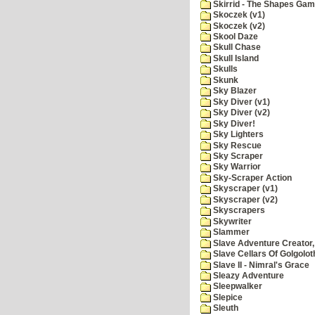
Skirrid - The Shapes Ga
Skoczek (v1)
Skoczek (v2)
Skool Daze
Skull Chase
Skull Island
Skulls
Skunk
Sky Blazer
Sky Diver (v1)
Sky Diver (v2)
Sky Diver!
Sky Lighters
Sky Rescue
Sky Scraper
Sky Warrior
Sky-Scraper Action
Skyscraper (v1)
Skyscraper (v2)
Skyscrapers
Skywriter
Slammer
Slave Adventure Creator,
Slave Cellars Of Golgolot
Slave II - Nimral's Grace
Sleazy Adventure
Sleepwalker
Slepice
Sleuth