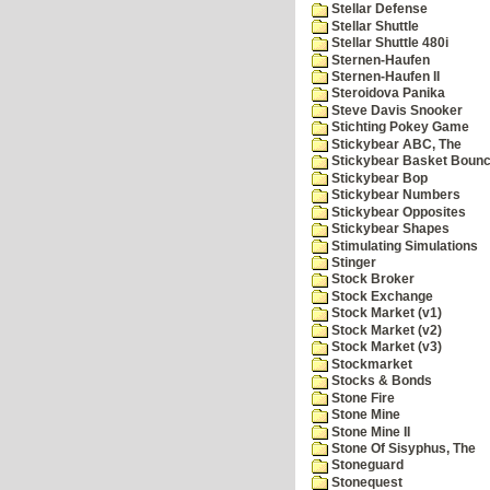
Stellar Defense
Stellar Shuttle
Stellar Shuttle 480i
Sternen-Haufen
Sternen-Haufen II
Steroidova Panika
Steve Davis Snooker
Stichting Pokey Game
Stickybear ABC, The
Stickybear Basket Boun
Stickybear Bop
Stickybear Numbers
Stickybear Opposites
Stickybear Shapes
Stimulating Simulations
Stinger
Stock Broker
Stock Exchange
Stock Market (v1)
Stock Market (v2)
Stock Market (v3)
Stockmarket
Stocks & Bonds
Stone Fire
Stone Mine
Stone Mine II
Stone Of Sisyphus, The
Stoneguard
Stonequest