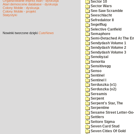
Organizowanie imprez Atari - dyskusja
Sector 10
Atari demoscene database - dyskusja
Sector Wars
Colony Mobile - dyskusja
See-Saw Scramble
Colony Mobile - projekt
Statystyki
Seeschlacht
Sefredaktor II
Segelflug
Selective Canfield
Nowinki
tworzone dzięki
CuteNews
Semaphore
Semi-Detached At The End
Sendydash Volume 1
Sendydash Volume 2
Sendydash Volume 3
Senobyzal
Senorita
Sensitivegg
Senso
Sentinel
Sentinel I
Serduszka (v1)
Serduszka (v2)
Sereamis
Serpent
Serpent's Star, The
Serpentine
Sesame Street Letter-Go
Settlers
Settore Sigma
Seven Card Stud
Seven Cities Of Gold