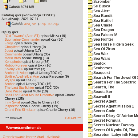
Y
Z
inne
Scromber
Se Busca
Całość 3074 MB
Sea Alert
Katalog gier (konwencja TOSEC)
Sea Bandit
Aktualizacja: 2021-07-11
Sea Battle!
Całość
,
md5
sha
(
7-Zip
,
TUGZip
)
Sea Chase
Sea Dragon
Opisy gier
Sea Falcon IV
"Old Towers" (Atari ST)
opisał Misza (19)
Submarine Commander
opisał Kaz (36)
Sea Fighter
Frogs
opisał Xeen (0)
Sea Horse Hide'n Seek
Choplifter!
opisał Urborg (0)
Sea Of Zirun
Joust
opisał Urborg (17)
Sea War
Commando
opisał Urborg (35)
Mario Bros
opisał Urborg (13)
Sea Wars
Xenophobe
opisał Urborg (36)
Seafox
Robbo Forever
opisał tbxx (16)
Seahorses
Kolony 2106
opisał tbxx (3)
Archon II: Adept
opisał Urborg/TDC (9)
Seaquest
Spitfire Ace/Hellcat Ace
opisał Farscape (9)
Search For The Jewel Of 
Wyspa
opisał Kaz (9)
Search For The Spectrix
Archon
opisał Urborg/TDC (16)
Search, The
The Last Starfighter
opisał TDC (30)
Dwie Wieże
opisał Muffy (19)
Seastalker
Basil The Great Mouse Detective
opisał Charlie
Seawolf II
Cherry (125)
Secret Agent
Inny Świat
opisał Charlie Cherry (17)
Inspektor
opisał Charlie Cherry (19)
Secret Agent Mission 1
Grand Prix Simulator
opisał Charlie Cherry (16)
Secret Code
Secret Diary Of Adrian Mo
«« nowsze
starsze »»
Secret Formula
Secret Nuclear Factory
Wewnętrzne/Internals
Secret Of Kyobu Di, The
Secretum Labyrinth King
Organizowanie imprez Atari - dyskusja