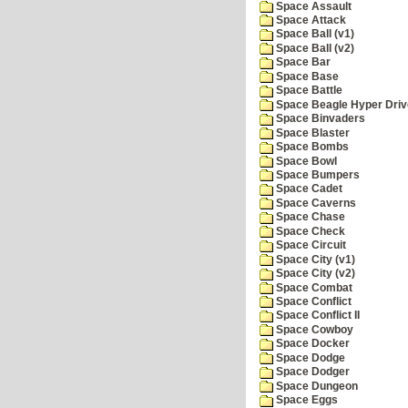
Space Assault
Space Attack
Space Ball (v1)
Space Ball (v2)
Space Bar
Space Base
Space Battle
Space Beagle Hyper Driv
Space Binvaders
Space Blaster
Space Bombs
Space Bowl
Space Bumpers
Space Cadet
Space Caverns
Space Chase
Space Check
Space Circuit
Space City (v1)
Space City (v2)
Space Combat
Space Conflict
Space Conflict II
Space Cowboy
Space Docker
Space Dodge
Space Dodger
Space Dungeon
Space Eggs