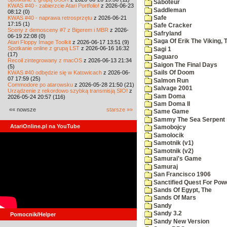
Saboteur
KWAS #40 - zabierzcie Atari Portfolio!
z 2026-06-23
Saddleman
08:12 (0)
KWAS #40 - naprawa retrosprzętu
z 2026-06-21
Safe
17:15 (1)
Safe Cracker
Sceny z demosceny #7 z Bigerem i MBR
z 2026-
Safryland
06-19 22:08 (0)
Saga Of Erik The Viking, 
Atari Floppy Image Toolkit
z 2026-06-17 13:51 (9)
Spotkanie online z grupą LST
z 2026-06-16 16:32
Sagi 1
(17)
Saguaro
Recoil zintegrowany z macOS
z 2026-06-13 21:34
Saigon The Final Days
(5)
KWAS #40 odbędzie się w Katowicach
z 2026-06-
Sails Of Doom
07 17:59 (25)
Salmon Run
Commodore po atarowsku
z 2026-05-28 21:50 (21)
Salvage 2001
Urządzenie z rekordowo szybką transmisją SIO!
z
Sam Doma
2026-05-24 20:57 (116)
Sam Doma II
«« nowsze
starsze »»
Same Game
Sammy The Sea Serpent
AtariOnline.pl na YouTube
Samobojcy
Samolocik
Samotnik (v1)
Samotnik (v2)
Samurai's Game
Samuraj
San Francisco 1906
Sanctified Quest For Pow
Sands Of Egypt, The
Sands Of Mars
Sandy
Sandy 3.2
Pomocnik/Helper
Sandy New Version