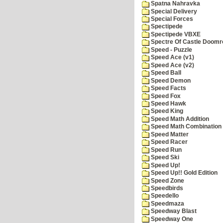
Spatna Nahravka
Special Delivery
Special Forces
Spectipede
Spectipede VBXE
Spectre Of Castle Doomr
Speed - Puzzle
Speed Ace (v1)
Speed Ace (v2)
Speed Ball
Speed Demon
Speed Facts
Speed Fox
Speed Hawk
Speed King
Speed Math Addition
Speed Math Combination
Speed Matter
Speed Racer
Speed Run
Speed Ski
Speed Up!
Speed Up!! Gold Edition
Speed Zone
Speedbirds
Speedello
Speedmaza
Speedway Blast
Speedway One