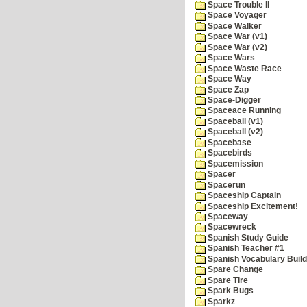
Space Trouble II
Space Voyager
Space Walker
Space War (v1)
Space War (v2)
Space Wars
Space Waste Race
Space Way
Space Zap
Space-Digger
Spaceace Running
Spaceball (v1)
Spaceball (v2)
Spacebase
Spacebirds
Spacemission
Spacer
Spacerun
Spaceship Captain
Spaceship Excitement!
Spaceway
Spacewreck
Spanish Study Guide
Spanish Teacher #1
Spanish Vocabulary Build
Spare Change
Spare Tire
Spark Bugs
Sparkz