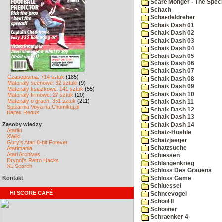
Scare Monger - The Specia
Schach
Schaedeldreher
Schaik Dash 01
Schaik Dash 02
Schaik Dash 03
Schaik Dash 04
Schaik Dash 05
Schaik Dash 06
Schaik Dash 07
Czasopisma: 714 sztuk
(185)
Schaik Dash 08
Materiały scenowe: 32 sztuki
(9)
Schaik Dash 09
Materiały książkowe: 141 sztuk
(55)
Schaik Dash 10
Materiały firmowe: 27 sztuk
(20)
Materiały o grach: 351 sztuk
(211)
Schaik Dash 11
Spiżarnia Voya na Chomikuj.pl
Schaik Dash 12
Bajtek Redux
Schaik Dash 13
Zasoby wiedzy
Schaik Dash 14
Atariki
Schatz-Hoehle
XWiki
Schatzjaeger
Gury's Atari 8-bit Forever
Schatzsuche
Atarimania
Atari Archives
Schiessen
Drygol's Retro Hacks
Schlangenkrieg
XL Search
Schloss Des Grauens
Kontakt
Schloss Game
Schluessel
HI SCORE CAFÉ
Schneevogel
School II
Schooner
Schraenker 4