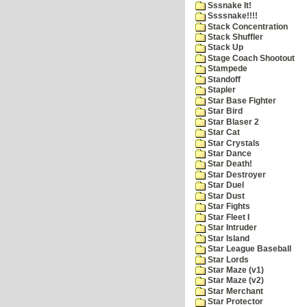
Sssnake It!
Ssssnake!!!!
Stack Concentration
Stack Shuffler
Stack Up
Stage Coach Shootout
Stampede
Standoff
Stapler
Star Base Fighter
Star Bird
Star Blaser 2
Star Cat
Star Crystals
Star Dance
Star Death!
Star Destroyer
Star Duel
Star Dust
Star Fights
Star Fleet I
Star Intruder
Star Island
Star League Baseball
Star Lords
Star Maze (v1)
Star Maze (v2)
Star Merchant
Star Protector