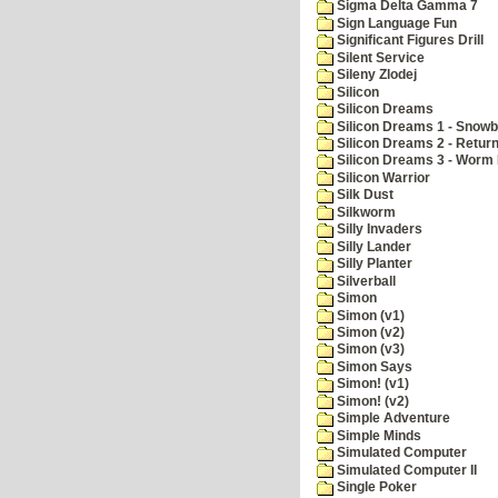
Sigma Delta Gamma 7
Sign Language Fun
Significant Figures Drill
Silent Service
Sileny Zlodej
Silicon
Silicon Dreams
Silicon Dreams 1 - Snowb
Silicon Dreams 2 - Retur
Silicon Dreams 3 - Worm 
Silicon Warrior
Silk Dust
Silkworm
Silly Invaders
Silly Lander
Silly Planter
Silverball
Simon
Simon (v1)
Simon (v2)
Simon (v3)
Simon Says
Simon! (v1)
Simon! (v2)
Simple Adventure
Simple Minds
Simulated Computer
Simulated Computer II
Single Poker