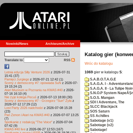
Nowinki/News
Archiwum/Archive
Katalog gier (konwe
Translate to
RSS
Wróc do katalogu
1069
gier w katalogu
S
:
Letnia edycja Silly Venture 2026
z 2026-07-31
15:41 (37)
S.A.B.O.T.A.G.E
Pamięci Jurgiego
z 2026-07-21 12:42 (1)
Sceny z demosceny #7: opowiada SuN
z 2026-07-
S.A.G.A. I - Adventurelan
19 15:24 (2)
S.A.G.A. II - La Tulipe Noir
Atari Muzeum w Poznaniu na KWAS #40
z 2026-
S.N.O.P System NapeĂŞn
07-16 16:10 (4)
Nie żyje kolega Pecuś
z 2026-07-13 18:00 (30)
S.O.S. Mangan
Sceny z demosceny #7 - Grzegorz "Sun" Żyła
z
SDI I Adventure, The
2026-07-12 17:29 (12)
SLCC Blackjack
Lost Party 2026 nadchodzi
z 2026-07-08 15:28
SOS Saturn
(23)
Pan Zenon i Atari na KWAS #40
z 2026-07-07 13:25
SS Achilles
(7)
Sabotage (v1)
Spotkanie z redakcją "The Voice"
z 2026-07-04
Sabotage (v2)
07:42 (9)
KWAS #40 live
z 2026-06-27 12:53 (167)
Sabotage!
Spotkanie z grupą USSR
z 2026-06-26 19:36 (11)