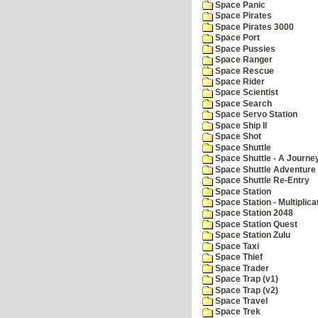
Space Panic
Space Pirates
Space Pirates 3000
Space Port
Space Pussies
Space Ranger
Space Rescue
Space Rider
Space Scientist
Space Search
Space Servo Station
Space Ship II
Space Shot
Space Shuttle
Space Shuttle - A Journe
Space Shuttle Adventure
Space Shuttle Re-Entry
Space Station
Space Station - Multiplica
Space Station 2048
Space Station Quest
Space Station Zulu
Space Taxi
Space Thief
Space Trader
Space Trap (v1)
Space Trap (v2)
Space Travel
Space Trek