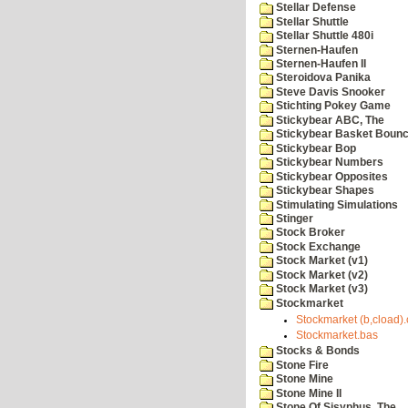
Stellar Defense
Stellar Shuttle
Stellar Shuttle 480i
Sternen-Haufen
Sternen-Haufen II
Steroidova Panika
Steve Davis Snooker
Stichting Pokey Game
Stickybear ABC, The
Stickybear Basket Boun
Stickybear Bop
Stickybear Numbers
Stickybear Opposites
Stickybear Shapes
Stimulating Simulations
Stinger
Stock Broker
Stock Exchange
Stock Market (v1)
Stock Market (v2)
Stock Market (v3)
Stockmarket
Stockmarket (b,cload)
Stockmarket.bas
Stocks & Bonds
Stone Fire
Stone Mine
Stone Mine II
Stone Of Sisyphus, The