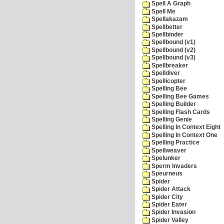
Spell A Graph
Spell Me
Spellakazam
Spellbetter
Spellbinder
Spellbound (v1)
Spellbound (v2)
Spellbound (v3)
Spellbreaker
Spelldiver
Spellicopter
Spelling Bee
Spelling Bee Games
Spelling Builder
Spelling Flash Cards
Spelling Genie
Spelling In Context Eight
Spelling In Context One
Spelling Practice
Spellweaver
Spelunker
Sperm Invaders
Speurneus
Spider
Spider Attack
Spider City
Spider Eater
Spider Invasion
Spider Valley