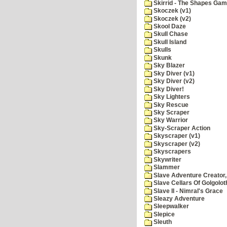
Skirrid - The Shapes Ga
Skoczek (v1)
Skoczek (v2)
Skool Daze
Skull Chase
Skull Island
Skulls
Skunk
Sky Blazer
Sky Diver (v1)
Sky Diver (v2)
Sky Diver!
Sky Lighters
Sky Rescue
Sky Scraper
Sky Warrior
Sky-Scraper Action
Skyscraper (v1)
Skyscraper (v2)
Skyscrapers
Skywriter
Slammer
Slave Adventure Creator,
Slave Cellars Of Golgolot
Slave II - Nimral's Grace
Sleazy Adventure
Sleepwalker
Slepice
Sleuth