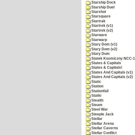
Starship Dock
Starship Duel
Starshot
Starsquare
Startrak
Startrek (v1)
Startrek (v2)
Starware
Starwarp
Stary Dom (v1)
Stary Dom (v2)
Stary Dum
Statek Kosmiczny NCC-
States & Capitals
States & Capitals!
States And Capitals (v1)
States And Capitals (v2)
Static
Station
Stationfall
Statki
Stealth
Steam
Steel War
Steeple Jack
Stellar
Stellar Arena
Stellar Caverns
Stellar Conflict