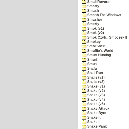
Small Reversi
Smarty
Smash
Smash The Windows
Smasher
Smerfy
Smok (v1)
Smok (v2)
Smok Czyli... Smoczek II
Smokey
Smol Snek
Smuffie's World
Smurf Hunting
Smurf!
Smus
Snafu
Snail Run
Snails (v1)
Snails (v2)
Snake (v1)
Snake (v2)
Snake (v3)
Snake (v4)
Snake (v5)
Snake Attack
Snake Byte
Snake It
Snake It!
Snake Panic