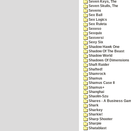
Seven Keys, The
Seven Skulls, The
Sevens
Sex Ball
Sex Logics
Sex Ruleta
Sexeso
Sexquix
Sexversi
Sexy Six
Shadow Hawk One
Shadow Of The Beast
Shadow World
Shadows Of Dimensions
Shaft Raider
Shafted!
Shamrock
Shamus
Shamus Case II
Shamus+
Shanghai
Shaolin-Szu
Shares - A Business Ga
Shark
Sharkey
Sharkie!
Sharp Shooter
Sharpie
Shatablast