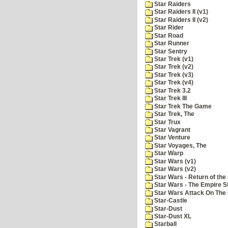
Star Raiders
Star Raiders II (v1)
Star Raiders II (v2)
Star Rider
Star Road
Star Runner
Star Sentry
Star Trek (v1)
Star Trek (v2)
Star Trek (v3)
Star Trek (v4)
Star Trek 3.2
Star Trek III
Star Trek The Game
Star Trek, The
Star Trux
Star Vagrant
Star Venture
Star Voyages, The
Star Warp
Star Wars (v1)
Star Wars (v2)
Star Wars - Return of the 
Star Wars - The Empire S
Star Wars Attack On The 
Star-Castle
Star-Dust
Star-Dust XL
Starball