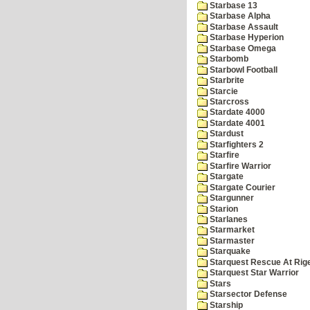
Starbase 13
Starbase Alpha
Starbase Assault
Starbase Hyperion
Starbase Omega
Starbomb
Starbowl Football
Starbrite
Starcie
Starcross
Stardate 4000
Stardate 4001
Stardust
Starfighters 2
Starfire
Starfire Warrior
Stargate
Stargate Courier
Stargunner
Starion
Starlanes
Starmarket
Starmaster
Starquake
Starquest Rescue At Rige
Starquest Star Warrior
Stars
Starsector Defense
Starship