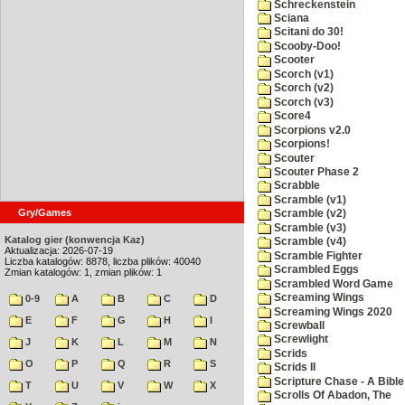
Schreckenstein
Sciana
Scitani do 30!
Scooby-Doo!
Scooter
Scorch (v1)
Scorch (v2)
Scorch (v3)
Score4
Scorpions v2.0
Scorpions!
Scouter
Scouter Phase 2
Scrabble
Scramble (v1)
Gry/Games
Scramble (v2)
Scramble (v3)
Katalog gier (konwencja Kaz)
Scramble (v4)
Aktualizacja: 2026-07-19
Scramble Fighter
Liczba katalogów: 8878, liczba plików: 40040
Scrambled Eggs
Zmian katalogów: 1, zmian plików: 1
Scrambled Word Game
Screaming Wings
0-9
A
B
C
D
Screaming Wings 2020
E
F
G
H
I
Screwball
Screwlight
J
K
L
M
N
Scrids
O
P
Q
R
S
Scrids II
Scripture Chase - A Bible
T
U
V
W
X
Scrolls Of Abadon, The