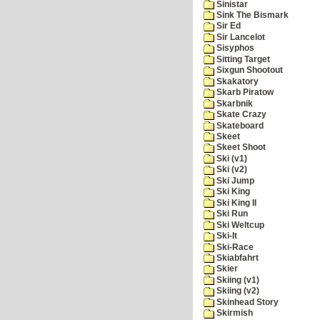
Sinistar
Sink The Bismark
Sir Ed
Sir Lancelot
Sisyphos
Sitting Target
Sixgun Shootout
Skakatory
Skarb Piratow
Skarbnik
Skate Crazy
Skateboard
Skeet
Skeet Shoot
Ski (v1)
Ski (v2)
Ski Jump
Ski King
Ski King II
Ski Run
Ski Weltcup
Ski-It
Ski-Race
Skiabfahrt
Skier
Skiing (v1)
Skiing (v2)
Skinhead Story
Skirmish