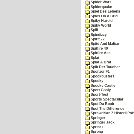
Spider Wars
Spiderquake
Spiel Des Lebens
Spies On A Grid
Spiky Harold
Spiky World
Spill
Spindizzy
Spirit 22
Spite And Malice
Spitfire 40
Spitfire Ace
Splat
Splat A Brat
Split Der Taucher
Sponzor F1
Spookbusters
Spooky
Spooky Castle
Sport Goofy
Sport-Test
Sports Spectacular
Spot Da Boob
Spot The Difference
Sprawdzian Z Historii Pol
Springer
Springer Jack
Sprint I
Sprong