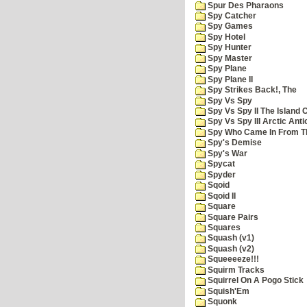
Spur Des Pharaons
Spy Catcher
Spy Games
Spy Hotel
Spy Hunter
Spy Master
Spy Plane
Spy Plane II
Spy Strikes Back!, The
Spy Vs Spy
Spy Vs Spy II The Island 
Spy Vs Spy III Arctic Anti
Spy Who Came In From T
Spy's Demise
Spy's War
Spycat
Spyder
Sqoid
Sqoid II
Square
Square Pairs
Squares
Squash (v1)
Squash (v2)
Squeeeeze!!!
Squirm Tracks
Squirrel On A Pogo Stick
Squish'Em
Squonk