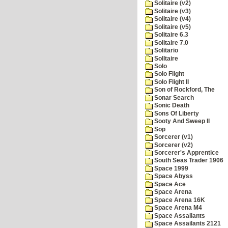
Solitaire (v2)
Solitaire (v3)
Solitaire (v4)
Solitaire (v5)
Solitaire 6.3
Solitaire 7.0
Solitario
Solltaire
Solo
Solo Flight
Solo Flight II
Son of Rockford, The
Sonar Search
Sonic Death
Sons Of Liberty
Sooty And Sweep II
Sop
Sorcerer (v1)
Sorcerer (v2)
Sorcerer's Apprentice
South Seas Trader 1906
Space 1999
Space Abyss
Space Ace
Space Arena
Space Arena 16K
Space Arena M4
Space Assailants
Space Assailants 2121