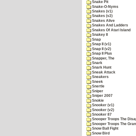
Snake Pit
Snake-O-Nyms
Snakes (v1)
Snakes (v2)
Snakes Alive
Snakes And Ladders
Snakes Of Atari Island
Snakey II
Snap
Snap II (v1)
Snap II (v2)
Snap II Plus
Snapper, The
Snark
Snark Hunt
Sneak Attack
Sneakers
Sneek
Snertle
Sniper
Sniper 2007
Snokie
Snooker (v1)
Snooker (v2)
Snooker 87
Snooper Troops The Disa
Snooper Troops The Grani
Snow Ball Fight
Snow Bird