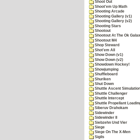
Shoot Out
Shoot'em Up Math
Shooting Arcade
Shooting Gallery (v1)
Shooting Gallery (v2)
Shooting Stars
Shootout
Shootout At The Ok Gala
Shootout M4
Shop Steward
Shot'em All
Show Down (v1)
Show Down (v2)
Showdown Hockey!
Showjumping
Shuffleboard
Shuriken
Shut Down
Shuttle Ascent Simulatio
Shuttle Challenger
Shuttle Intercept
Shuttle Propellant Loadin
Siberuv Drahokam
Sidewinder
Sidewinder II
Siebzehn Und Vier
Siege
Siege On The X-Men
Sigils