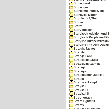
Stoneguard
Stonequest
Stonetime People, The
Stoneville Manor
Stop Gamo!, The
Stories
Storm
Story Builder
Storybook Addition And S
Storybook People And Pl
Storyline Rumpelstiltskin
Storyline The Ugly Duckl
Straight Jacket
Stranded
Strange Land
Strasidelna Skola
Strasidelny Zamek
Strategi
Stratego
Stratoblaster Outpost
Stratos
Straussenkampf
Strayball
Strayball II
Strayball S
Street Attack
Street Fighter II
Streets
Streets And Alleys