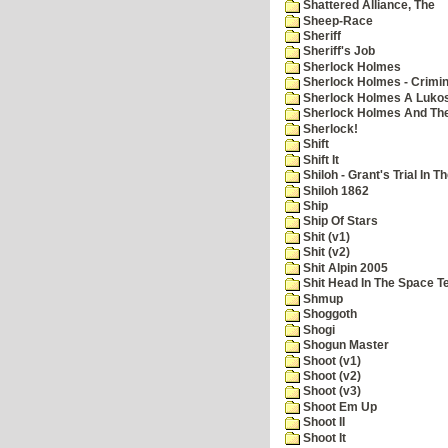
Shattered Alliance, The
Sheep-Race
Sheriff
Sheriff's Job
Sherlock Holmes
Sherlock Holmes - Crimin
Sherlock Holmes A Lukos
Sherlock Holmes And The
Sherlock!
Shift
Shift It
Shiloh - Grant's Trial In T
Shiloh 1862
Ship
Ship Of Stars
Shit (v1)
Shit (v2)
Shit Alpin 2005
Shit Head In The Space T
Shmup
Shoggoth
Shogi
Shogun Master
Shoot (v1)
Shoot (v2)
Shoot (v3)
Shoot Em Up
Shoot II
Shoot It