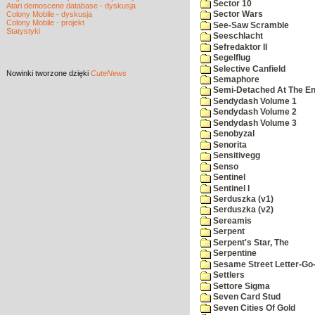
Sector 10
Atari demoscene database - dyskusja
Colony Mobile - dyskusja
Sector Wars
Colony Mobile - projekt
See-Saw Scramble
Statystyki
Seeschlacht
Sefredaktor II
Segelflug
Selective Canfield
Nowinki
tworzone dzięki
CuteNews
Semaphore
Semi-Detached At The End
Sendydash Volume 1
Sendydash Volume 2
Sendydash Volume 3
Senobyzal
Senorita
Sensitivegg
Senso
Sentinel
Sentinel I
Serduszka (v1)
Serduszka (v2)
Sereamis
Serpent
Serpent's Star, The
Serpentine
Sesame Street Letter-Go
Settlers
Settore Sigma
Seven Card Stud
Seven Cities Of Gold