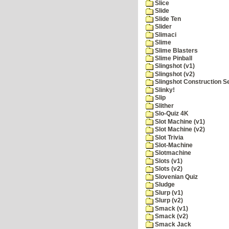
Slice
Slide
Slide Ten
Slider
Slimaci
Slime
Slime Blasters
Slime Pinball
Slingshot (v1)
Slingshot (v2)
Slingshot Construction S
Slinky!
Slip
Slither
Slo-Quiz 4K
Slot Machine (v1)
Slot Machine (v2)
Slot Trivia
Slot-Machine
Slotmachine
Slots (v1)
Slots (v2)
Slovenian Quiz
Sludge
Slurp (v1)
Slurp (v2)
Smack (v1)
Smack (v2)
Smack Jack