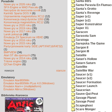
Santa BBS
Poradniki
Nowe gry w 2026 roku
(1)
Santa Paravia En Fiumac
SFX-Engine w MAD Pascalu
(3)
Santa's Grotto
Narzędzie do tworzenia scrolli
(12)
Santa's Revenge
Kartridż Sparta DOS X
(6)
Usprawnienia magnetofonu XC12
(12)
Saper (v1)
Konserwacja stacji dysków 1050
(19)
Saper (v2)
Konserwacja magnetofonu XC12
(15)
Saper Konstruktor
Nowe gry w 2020 roku
(2)
Saper X1
Nowe gry w 2019 roku
(35)
Nowe gry w 2017 roku
(3)
Saracen
Larek pokazuje
(40)
Sarasota Sam
Emulacja ZX Spectrum na VBXE
(26)
Saratoga
Nowe gry w 2016 roku
(7)
Nowe gry w 2015 roku
(4)
Sarepska The Game
Partycjonowanie karty SIDE (APT/FAT16/FAT32)
Sargon II
(1)
Sargon III
BMPVIEW
(34)
Satalite
Atari ST dla opornych
(75)
Nowe gry w 2014 roku
(19)
Satan's Hollow
Tritone engine
(11)
Satarn Saturn
QChan Engine
(6)
Satellite
nowsze
starsze
Satellite War
Saucer (v1)
Emulatory
Saucer (v2)
Emulator Atari800Win
Saucer Formation
Emulator Atari800Win PLus 4.0 (Windows)
Saucer Launch
Emulator Atari++ (multiplatform)
Emulator Altirra (Windows)
Saucerian
Sauve-Qui-Peut
Biblioteka Atarowca
Savage Planet
Savage Pond
Scapeghost
Scare Monger