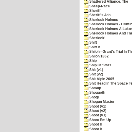
Shattered Alliance, The
Sheep-Race
Sheriff
Sheriff's Job
Sherlock Holmes
Sherlock Holmes - Crimin
Sherlock Holmes A Lukos
Sherlock Holmes And The
Sherlock!
Shift
Shift It
Shiloh - Grant's Trial In T
Shiloh 1862
Ship
Ship Of Stars
Shit (v1)
Shit (v2)
Shit Alpin 2005
Shit Head In The Space T
Shmup
Shoggoth
Shogi
Shogun Master
Shoot (v1)
Shoot (v2)
Shoot (v3)
Shoot Em Up
Shoot II
Shoot It