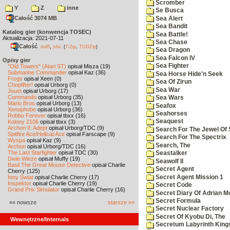
Scromber
Y
Z
inne
Se Busca
Całość 3074 MB
Sea Alert
Sea Bandit
Katalog gier (konwencja TOSEC)
Sea Battle!
Aktualizacja: 2021-07-11
Sea Chase
Całość
,
md5
sha
(
7-Zip
,
TUGZip
)
Sea Dragon
Sea Falcon IV
Opisy gier
Sea Fighter
"Old Towers" (Atari ST)
opisał Misza (19)
Submarine Commander
opisał Kaz (36)
Sea Horse Hide'n Seek
Frogs
opisał Xeen (0)
Sea Of Zirun
Choplifter!
opisał Urborg (0)
Sea War
Joust
opisał Urborg (17)
Commando
opisał Urborg (35)
Sea Wars
Mario Bros
opisał Urborg (13)
Seafox
Xenophobe
opisał Urborg (36)
Seahorses
Robbo Forever
opisał tbxx (16)
Seaquest
Kolony 2106
opisał tbxx (3)
Archon II: Adept
opisał Urborg/TDC (9)
Search For The Jewel Of 
Spitfire Ace/Hellcat Ace
opisał Farscape (9)
Search For The Spectrix
Wyspa
opisał Kaz (9)
Search, The
Archon
opisał Urborg/TDC (16)
The Last Starfighter
opisał TDC (30)
Seastalker
Dwie Wieże
opisał Muffy (19)
Seawolf II
Basil The Great Mouse Detective
opisał Charlie
Secret Agent
Cherry (125)
Secret Agent Mission 1
Inny Świat
opisał Charlie Cherry (17)
Inspektor
opisał Charlie Cherry (19)
Secret Code
Grand Prix Simulator
opisał Charlie Cherry (16)
Secret Diary Of Adrian Mo
Secret Formula
«« nowsze
starsze »»
Secret Nuclear Factory
Secret Of Kyobu Di, The
Wewnętrzne/Internals
Secretum Labyrinth King