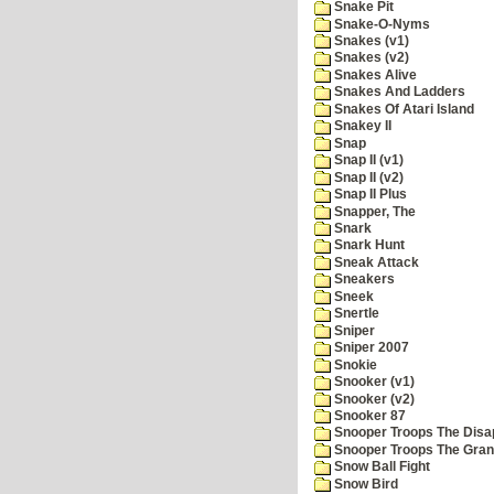
Snake Pit
Snake-O-Nyms
Snakes (v1)
Snakes (v2)
Snakes Alive
Snakes And Ladders
Snakes Of Atari Island
Snakey II
Snap
Snap II (v1)
Snap II (v2)
Snap II Plus
Snapper, The
Snark
Snark Hunt
Sneak Attack
Sneakers
Sneek
Snertle
Sniper
Sniper 2007
Snokie
Snooker (v1)
Snooker (v2)
Snooker 87
Snooper Troops The Disa
Snooper Troops The Grani
Snow Ball Fight
Snow Bird