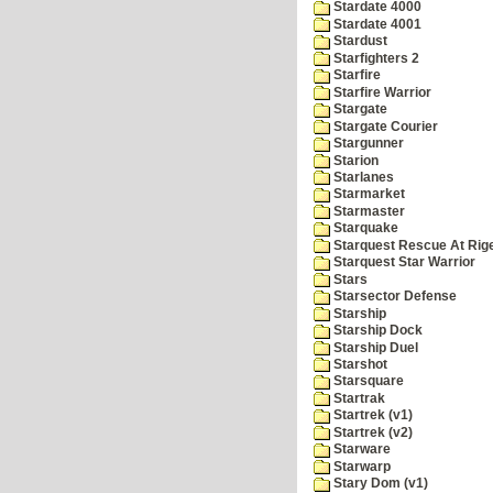
Stardate 4000
Stardate 4001
Stardust
Starfighters 2
Starfire
Starfire Warrior
Stargate
Stargate Courier
Stargunner
Starion
Starlanes
Starmarket
Starmaster
Starquake
Starquest Rescue At Rige
Starquest Star Warrior
Stars
Starsector Defense
Starship
Starship Dock
Starship Duel
Starshot
Starsquare
Startrak
Startrek (v1)
Startrek (v2)
Starware
Starwarp
Stary Dom (v1)