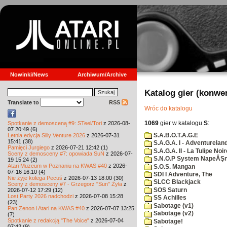
Nowinki/News
Archiwum/Archive
Katalog gier (konwe
Translate to
RSS
Wróc do katalogu
1069
gier w katalogu
S
:
Spotkanie z demosceną #9: STeel/Tori
z 2026-08-
07 20:49 (6)
S.A.B.O.T.A.G.E
Letnia edycja Silly Venture 2026
z 2026-07-31
15:41 (38)
S.A.G.A. I - Adventurelan
Pamięci Jurgiego
z 2026-07-21 12:42 (1)
S.A.G.A. II - La Tulipe Noir
Sceny z demosceny #7: opowiada SuN
z 2026-07-
S.N.O.P System NapeĂŞn
19 15:24 (2)
Atari Muzeum w Poznaniu na KWAS #40
z 2026-
S.O.S. Mangan
07-16 16:10 (4)
SDI I Adventure, The
Nie żyje kolega Pecuś
z 2026-07-13 18:00 (30)
SLCC Blackjack
Sceny z demosceny #7 - Grzegorz "Sun" Żyła
z
SOS Saturn
2026-07-12 17:29 (12)
Lost Party 2026 nadchodzi
z 2026-07-08 15:28
SS Achilles
(23)
Sabotage (v1)
Pan Zenon i Atari na KWAS #40
z 2026-07-07 13:25
Sabotage (v2)
(7)
Spotkanie z redakcją "The Voice"
z 2026-07-04
Sabotage!
07:42 (9)