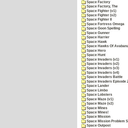
Space Factory
Space Factory, The
Space Fighter (v1)
Space Fighter (v2)
Space Fighter II
Space Fortress Omega
Space Goon Spelling
Space Gunner
Space Harrier
Space Hawk
Space Hawks Of Avabana
Space Hero
Space Hunt
Space Invaders (v1)
Space Invaders (v2)
Space Invaders (v3)
Space Invaders (v4)
Space Invaders Battle
Space Invaders Episode 
Space Lander
Space Limbo
Space Lobsters
Space Maze (v1)
Space Maze (v2)
Space Mines
Space Mines!
Space Mission
Space Mission Problem S
Space Outpost