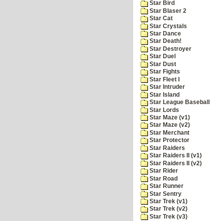
Star Bird
Star Blaser 2
Star Cat
Star Crystals
Star Dance
Star Death!
Star Destroyer
Star Duel
Star Dust
Star Fights
Star Fleet I
Star Intruder
Star Island
Star League Baseball
Star Lords
Star Maze (v1)
Star Maze (v2)
Star Merchant
Star Protector
Star Raiders
Star Raiders II (v1)
Star Raiders II (v2)
Star Rider
Star Road
Star Runner
Star Sentry
Star Trek (v1)
Star Trek (v2)
Star Trek (v3)