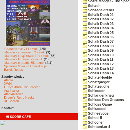
Scare Monger - The Specia
Schach
Schaedeldreher
Schaik Dash 01
Schaik Dash 02
Schaik Dash 03
Schaik Dash 04
Schaik Dash 05
Schaik Dash 06
Schaik Dash 07
Schaik Dash 08
Czasopisma: 714 sztuk
(185)
Schaik Dash 09
Materiały scenowe: 32 sztuki
(9)
Schaik Dash 10
Materiały książkowe: 141 sztuk
(55)
Materiały firmowe: 27 sztuk
(20)
Schaik Dash 11
Materiały o grach: 351 sztuk
(211)
Schaik Dash 12
Spiżarnia Voya na Chomikuj.pl
Schaik Dash 13
Bajtek Redux
Schaik Dash 14
Zasoby wiedzy
Schatz-Hoehle
Atariki
Schatzjaeger
XWiki
Schatzsuche
Gury's Atari 8-bit Forever
Atarimania
Schiessen
Atari Archives
Schlangenkrieg
Drygol's Retro Hacks
Schloss Des Grauens
XL Search
Schloss Game
Kontakt
Schluessel
Schneevogel
HI SCORE CAFÉ
School II
Schooner
Schraenker 4