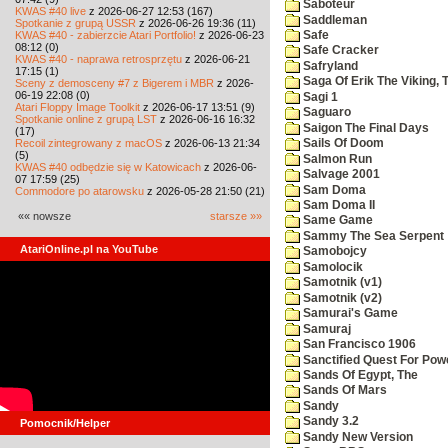
Saboteur
KWAS #40 live
z 2026-06-27 12:53 (167)
Saddleman
Spotkanie z grupą USSR
z 2026-06-26 19:36 (11)
KWAS #40 - zabierzcie Atari Portfolio!
z 2026-06-23
Safe
08:12 (0)
Safe Cracker
KWAS #40 - naprawa retrosprzętu
z 2026-06-21
Safryland
17:15 (1)
Saga Of Erik The Viking, 
Sceny z demosceny #7 z Bigerem i MBR
z 2026-
06-19 22:08 (0)
Sagi 1
Atari Floppy Image Toolkit
z 2026-06-17 13:51 (9)
Saguaro
Spotkanie online z grupą LST
z 2026-06-16 16:32
Saigon The Final Days
(17)
Recoil zintegrowany z macOS
z 2026-06-13 21:34
Sails Of Doom
(5)
Salmon Run
KWAS #40 odbędzie się w Katowicach
z 2026-06-
Salvage 2001
07 17:59 (25)
Sam Doma
Commodore po atarowsku
z 2026-05-28 21:50 (21)
Sam Doma II
«« nowsze
starsze »»
Same Game
Sammy The Sea Serpent
AtariOnline.pl na YouTube
Samobojcy
Samolocik
Samotnik (v1)
Samotnik (v2)
Samurai's Game
Samuraj
San Francisco 1906
Sanctified Quest For Pow
Sands Of Egypt, The
Sands Of Mars
Sandy
Sandy 3.2
Pomocnik/Helper
Sandy New Version