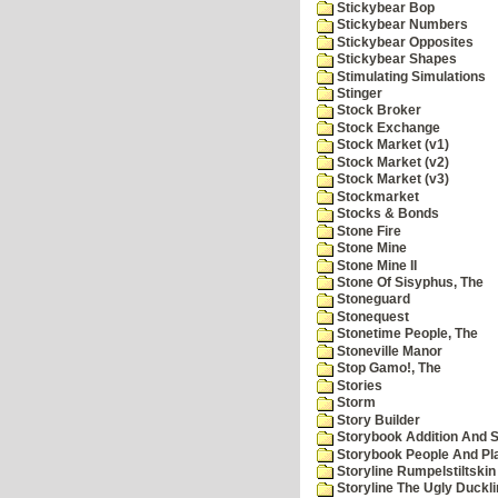
Stickybear Bop
Stickybear Numbers
Stickybear Opposites
Stickybear Shapes
Stimulating Simulations
Stinger
Stock Broker
Stock Exchange
Stock Market (v1)
Stock Market (v2)
Stock Market (v3)
Stockmarket
Stocks & Bonds
Stone Fire
Stone Mine
Stone Mine II
Stone Of Sisyphus, The
Stoneguard
Stonequest
Stonetime People, The
Stoneville Manor
Stop Gamo!, The
Stories
Storm
Story Builder
Storybook Addition And S
Storybook People And Pl
Storyline Rumpelstiltskin
Storyline The Ugly Duckl