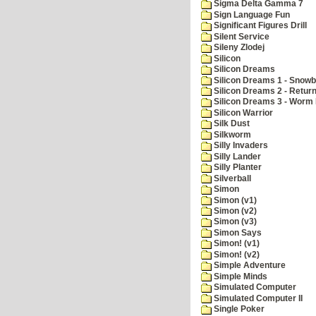
Sigma Delta Gamma 7
Sign Language Fun
Significant Figures Drill
Silent Service
Sileny Zlodej
Silicon
Silicon Dreams
Silicon Dreams 1 - Snowb
Silicon Dreams 2 - Retur
Silicon Dreams 3 - Worm 
Silicon Warrior
Silk Dust
Silkworm
Silly Invaders
Silly Lander
Silly Planter
Silverball
Simon
Simon (v1)
Simon (v2)
Simon (v3)
Simon Says
Simon! (v1)
Simon! (v2)
Simple Adventure
Simple Minds
Simulated Computer
Simulated Computer II
Single Poker