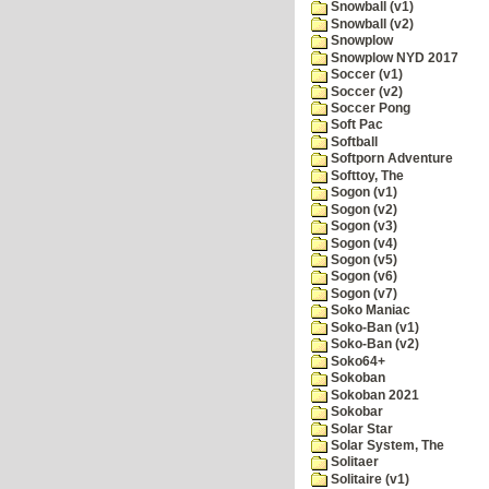
Snowball (v1)
Snowball (v2)
Snowplow
Snowplow NYD 2017
Soccer (v1)
Soccer (v2)
Soccer Pong
Soft Pac
Softball
Softporn Adventure
Softtoy, The
Sogon (v1)
Sogon (v2)
Sogon (v3)
Sogon (v4)
Sogon (v5)
Sogon (v6)
Sogon (v7)
Soko Maniac
Soko-Ban (v1)
Soko-Ban (v2)
Soko64+
Sokoban
Sokoban 2021
Sokobar
Solar Star
Solar System, The
Solitaer
Solitaire (v1)