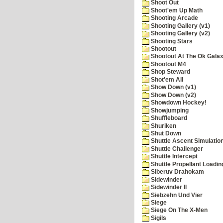
Shoot Out
Shoot'em Up Math
Shooting Arcade
Shooting Gallery (v1)
Shooting Gallery (v2)
Shooting Stars
Shootout
Shootout At The Ok Gala
Shootout M4
Shop Steward
Shot'em All
Show Down (v1)
Show Down (v2)
Showdown Hockey!
Showjumping
Shuffleboard
Shuriken
Shut Down
Shuttle Ascent Simulatio
Shuttle Challenger
Shuttle Intercept
Shuttle Propellant Loadin
Siberuv Drahokam
Sidewinder
Sidewinder II
Siebzehn Und Vier
Siege
Siege On The X-Men
Sigils