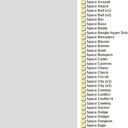
Space Assault
Space Attack
Space Ball (v1)
Space Ball (v2)
Space Bar
Space Base
Space Battle
Space Beagle Hyper Driv
Space Binvaders
Space Blaster
Space Bombs
Space Bowl
Space Bumpers
Space Cadet
Space Caverns
Space Chase
Space Check
Space Circuit
Space City (v1)
Space City (v2)
Space Combat
Space Conflict
Space Conflict II
Space Cowboy
Space Docker
Space Dodge
Space Dodger
Space Dungeon
Space Eggs