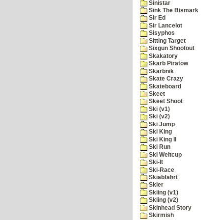
Sinistar
Sink The Bismark
Sir Ed
Sir Lancelot
Sisyphos
Sitting Target
Sixgun Shootout
Skakatory
Skarb Piratow
Skarbnik
Skate Crazy
Skateboard
Skeet
Skeet Shoot
Ski (v1)
Ski (v2)
Ski Jump
Ski King
Ski King II
Ski Run
Ski Weltcup
Ski-It
Ski-Race
Skiabfahrt
Skier
Skiing (v1)
Skiing (v2)
Skinhead Story
Skirmish