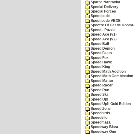
Spatna Nahravka
Special Delivery
Special Forces
Spectipede
Spectipede VBXE
Spectre Of Castle Doomr
Speed - Puzzle
Speed Ace (v1)
Speed Ace (v2)
Speed Ball
Speed Demon
Speed Facts
Speed Fox
Speed Hawk
Speed King
Speed Math Addition
Speed Math Combination
Speed Matter
Speed Racer
Speed Run
Speed Ski
Speed Up!
Speed Up!! Gold Edition
Speed Zone
Speedbirds
Speedello
Speedmaza
Speedway Blast
Speedway One