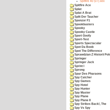
Spitfire 40 (v7).xex
Spitfire Ace
Splat
Splat A Brat
Split Der Taucher
Sponzor F1
Spookbusters
Spooky
Spooky Castle
Sport Goofy
Sport-Test
Sports Spectacular
Spot Da Boob
Spot The Difference
Sprawdzian Z Historii Pol
Springer
Springer Jack
Sprint I
Sprong
Spur Des Pharaons
Spy Catcher
Spy Games
Spy Hotel
Spy Hunter
Spy Master
Spy Plane
Spy Plane II
Spy Strikes Back!, The
Spy Vs Spy