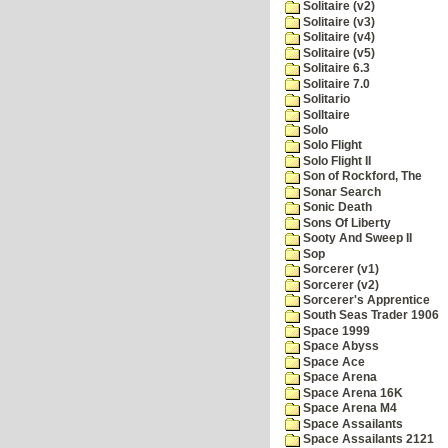
Solitaire (v2)
Solitaire (v3)
Solitaire (v4)
Solitaire (v5)
Solitaire 6.3
Solitaire 7.0
Solitario
Solltaire
Solo
Solo Flight
Solo Flight II
Son of Rockford, The
Sonar Search
Sonic Death
Sons Of Liberty
Sooty And Sweep II
Sop
Sorcerer (v1)
Sorcerer (v2)
Sorcerer's Apprentice
South Seas Trader 1906
Space 1999
Space Abyss
Space Ace
Space Arena
Space Arena 16K
Space Arena M4
Space Assailants
Space Assailants 2121