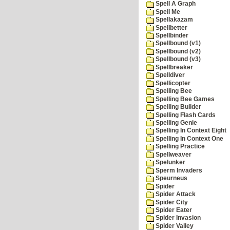
Spell A Graph
Spell Me
Spellakazam
Spellbetter
Spellbinder
Spellbound (v1)
Spellbound (v2)
Spellbound (v3)
Spellbreaker
Spelldiver
Spellicopter
Spelling Bee
Spelling Bee Games
Spelling Builder
Spelling Flash Cards
Spelling Genie
Spelling In Context Eight
Spelling In Context One
Spelling Practice
Spellweaver
Spelunker
Sperm Invaders
Speurneus
Spider
Spider Attack
Spider City
Spider Eater
Spider Invasion
Spider Valley