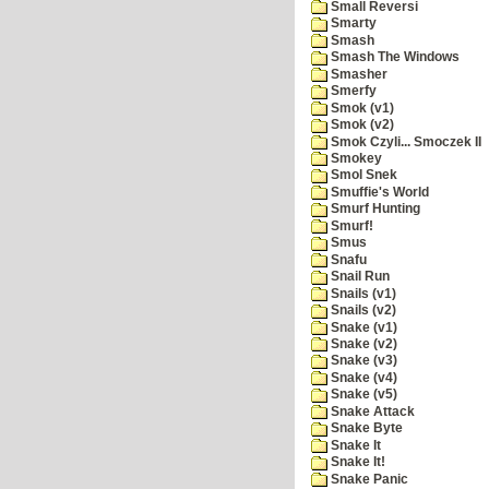
Small Reversi
Smarty
Smash
Smash The Windows
Smasher
Smerfy
Smok (v1)
Smok (v2)
Smok Czyli... Smoczek II
Smokey
Smol Snek
Smuffie's World
Smurf Hunting
Smurf!
Smus
Snafu
Snail Run
Snails (v1)
Snails (v2)
Snake (v1)
Snake (v2)
Snake (v3)
Snake (v4)
Snake (v5)
Snake Attack
Snake Byte
Snake It
Snake It!
Snake Panic