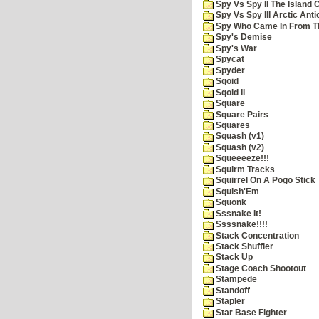
Spy Vs Spy II The Island 
Spy Vs Spy III Arctic Anti
Spy Who Came In From T
Spy's Demise
Spy's War
Spycat
Spyder
Sqoid
Sqoid II
Square
Square Pairs
Squares
Squash (v1)
Squash (v2)
Squeeeeze!!!
Squirm Tracks
Squirrel On A Pogo Stick
Squish'Em
Squonk
Sssnake It!
Ssssnake!!!!
Stack Concentration
Stack Shuffler
Stack Up
Stage Coach Shootout
Stampede
Standoff
Stapler
Star Base Fighter