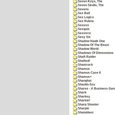
Seven Keys, The
Seven Skulls, The
Sevens
Sex Ball
Sex Logics
Sex Ruleta
Sexeso
Sexquix
Sexversi
Sexy Six
Shadow Hawk One
Shadow Of The Beast
Shadow World
Shadows Of Dimensions
Shaft Raider
Shafted!
Shamrock
Shamus
Shamus Case II
Shamus+
Shanghai
Shaolin-Szu
Shares - A Business Ga
Shark
Sharkey
Sharkie!
Sharp Shooter
Sharpie
Shatablast