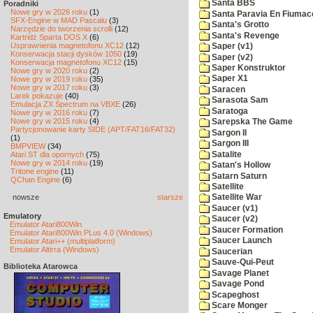
Santa BBS
Poradniki
Nowe gry w 2026 roku
(1)
Santa Paravia En Fiumac
SFX-Engine w MAD Pascalu
(3)
Santa's Grotto
Narzędzie do tworzenia scrolli
(12)
Santa's Revenge
Kartridż Sparta DOS X
(6)
Usprawnienia magnetofonu XC12
(12)
Saper (v1)
Konserwacja stacji dysków 1050
(19)
Saper (v2)
Konserwacja magnetofonu XC12
(15)
Saper Konstruktor
Nowe gry w 2020 roku
(2)
Saper X1
Nowe gry w 2019 roku
(35)
Nowe gry w 2017 roku
(3)
Saracen
Larek pokazuje
(40)
Sarasota Sam
Emulacja ZX Spectrum na VBXE
(26)
Saratoga
Nowe gry w 2016 roku
(7)
Nowe gry w 2015 roku
(4)
Sarepska The Game
Partycjonowanie karty SIDE (APT/FAT16/FAT32)
Sargon II
(1)
Sargon III
BMPVIEW
(34)
Satalite
Atari ST dla opornych
(75)
Nowe gry w 2014 roku
(19)
Satan's Hollow
Tritone engine
(11)
Satarn Saturn
QChan Engine
(6)
Satellite
nowsze
starsze
Satellite War
Saucer (v1)
Emulatory
Saucer (v2)
Emulator Atari800Win
Saucer Formation
Emulator Atari800Win PLus 4.0 (Windows)
Saucer Launch
Emulator Atari++ (multiplatform)
Emulator Altirra (Windows)
Saucerian
Sauve-Qui-Peut
Biblioteka Atarowca
Savage Planet
Savage Pond
Scapeghost
Scare Monger