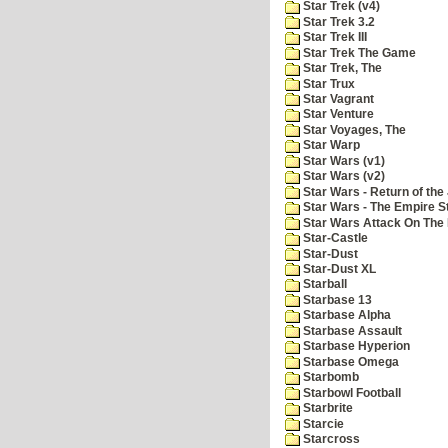
Star Trek (v4)
Star Trek 3.2
Star Trek III
Star Trek The Game
Star Trek, The
Star Trux
Star Vagrant
Star Venture
Star Voyages, The
Star Warp
Star Wars (v1)
Star Wars (v2)
Star Wars - Return of the 
Star Wars - The Empire S
Star Wars Attack On The 
Star-Castle
Star-Dust
Star-Dust XL
Starball
Starbase 13
Starbase Alpha
Starbase Assault
Starbase Hyperion
Starbase Omega
Starbomb
Starbowl Football
Starbrite
Starcie
Starcross