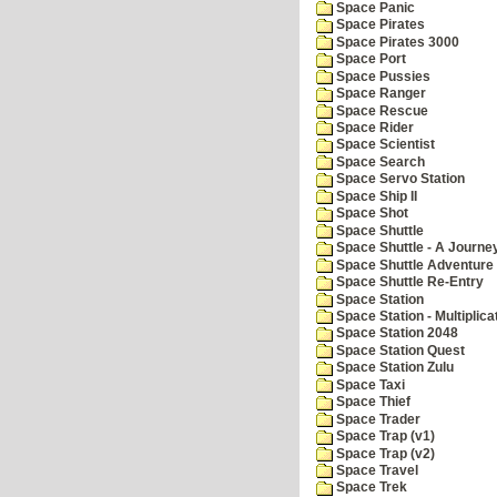
Space Panic
Space Pirates
Space Pirates 3000
Space Port
Space Pussies
Space Ranger
Space Rescue
Space Rider
Space Scientist
Space Search
Space Servo Station
Space Ship II
Space Shot
Space Shuttle
Space Shuttle - A Journe
Space Shuttle Adventure
Space Shuttle Re-Entry
Space Station
Space Station - Multiplica
Space Station 2048
Space Station Quest
Space Station Zulu
Space Taxi
Space Thief
Space Trader
Space Trap (v1)
Space Trap (v2)
Space Travel
Space Trek