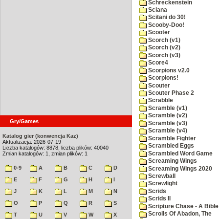
Schreckenstein
Sciana
Scitani do 30!
Scooby-Doo!
Scooter
Scorch (v1)
Scorch (v2)
Scorch (v3)
Score4
Scorpions v2.0
Scorpions!
Scouter
Scouter Phase 2
Scrabble
Scramble (v1)
Scramble (v2)
Gry/Games
Scramble (v3)
Scramble (v4)
Katalog gier (konwencja Kaz)
Scramble Fighter
Aktualizacja: 2026-07-19
Scrambled Eggs
Liczba katalogów: 8878, liczba plików: 40040
Scrambled Word Game
Zmian katalogów: 1, zmian plików: 1
Screaming Wings
0-9
A
B
C
D
Screaming Wings 2020
Screwball
E
F
G
H
I
Screwlight
Scrids
J
K
L
M
N
Scrids II
O
P
Q
R
S
Scripture Chase - A Bible
Scrolls Of Abadon, The
T
U
V
W
X