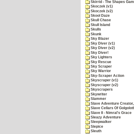
Skirrid - The Shapes Ga
Skoczek (v1)
Skoczek (v2)
Skool Daze
Skull Chase
Skull Island
Skulls
Skunk
Sky Blazer
Sky Diver (v1)
Sky Diver (v2)
Sky Diver!
Sky Lighters
Sky Rescue
Sky Scraper
Sky Warrior
Sky-Scraper Action
Skyscraper (v1)
Skyscraper (v2)
Skyscrapers
Skywriter
Slammer
Slave Adventure Creator,
Slave Cellars Of Golgolot
Slave II - Nimral's Grace
Sleazy Adventure
Sleepwalker
Slepice
Sleuth