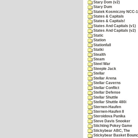
Stary Dom (v2)
Stary Dum
Statek Kosmiczny NCC-
States & Capitals
States & Capitals!
States And Capitals (v1)
States And Capitals (v2)
Static
Station
Stationfall
Statki
Stealth
Steam
Steel War
Steeple Jack
Stellar
Stellar Arena
Stellar Caverns
Stellar Conflict
Stellar Defense
Stellar Shuttle
Stellar Shuttle 480i
Sternen-Haufen
Sternen-Haufen II
Steroidova Panika
Steve Davis Snooker
Stichting Pokey Game
Stickybear ABC, The
Stickybear Basket Boun