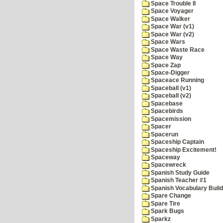
Space Trouble II
Space Voyager
Space Walker
Space War (v1)
Space War (v2)
Space Wars
Space Waste Race
Space Way
Space Zap
Space-Digger
Spaceace Running
Spaceball (v1)
Spaceball (v2)
Spacebase
Spacebirds
Spacemission
Spacer
Spacerun
Spaceship Captain
Spaceship Excitement!
Spaceway
Spacewreck
Spanish Study Guide
Spanish Teacher #1
Spanish Vocabulary Build
Spare Change
Spare Tire
Spark Bugs
Sparkz