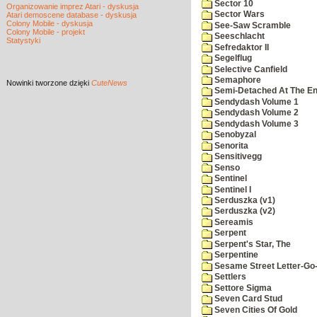
Sector 10
Organizowanie imprez Atari - dyskusja
Sector Wars
Atari demoscene database - dyskusja
Colony Mobile - dyskusja
See-Saw Scramble
Colony Mobile - projekt
Seeschlacht
Statystyki
Sefredaktor II
Segelflug
Selective Canfield
Semaphore
Nowinki
tworzone dzięki
CuteNews
Semi-Detached At The End
Sendydash Volume 1
Sendydash Volume 2
Sendydash Volume 3
Senobyzal
Senorita
Sensitivegg
Senso
Sentinel
Sentinel I
Serduszka (v1)
Serduszka (v2)
Sereamis
Serpent
Serpent's Star, The
Serpentine
Sesame Street Letter-Go
Settlers
Settore Sigma
Seven Card Stud
Seven Cities Of Gold