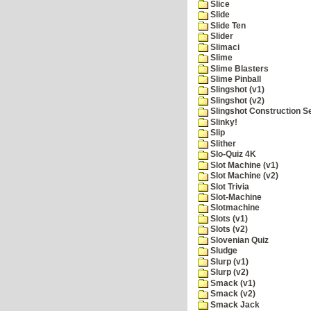
Slice
Slide
Slide Ten
Slider
Slimaci
Slime
Slime Blasters
Slime Pinball
Slingshot (v1)
Slingshot (v2)
Slingshot Construction S
Slinky!
Slip
Slither
Slo-Quiz 4K
Slot Machine (v1)
Slot Machine (v2)
Slot Trivia
Slot-Machine
Slotmachine
Slots (v1)
Slots (v2)
Slovenian Quiz
Sludge
Slurp (v1)
Slurp (v2)
Smack (v1)
Smack (v2)
Smack Jack