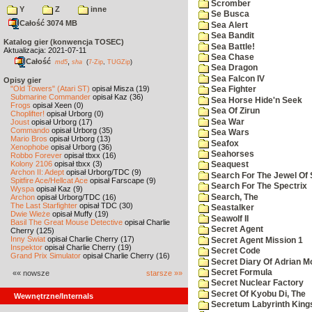
Scromber
Y
Z
inne
Se Busca
Całość 3074 MB
Sea Alert
Sea Bandit
Katalog gier (konwencja TOSEC)
Sea Battle!
Aktualizacja: 2021-07-11
Sea Chase
Całość
,
md5
sha
(
7-Zip
,
TUGZip
)
Sea Dragon
Sea Falcon IV
Opisy gier
"Old Towers" (Atari ST)
opisał Misza (19)
Sea Fighter
Submarine Commander
opisał Kaz (36)
Sea Horse Hide'n Seek
Frogs
opisał Xeen (0)
Sea Of Zirun
Choplifter!
opisał Urborg (0)
Sea War
Joust
opisał Urborg (17)
Commando
opisał Urborg (35)
Sea Wars
Mario Bros
opisał Urborg (13)
Seafox
Xenophobe
opisał Urborg (36)
Seahorses
Robbo Forever
opisał tbxx (16)
Kolony 2106
opisał tbxx (3)
Seaquest
Archon II: Adept
opisał Urborg/TDC (9)
Search For The Jewel Of 
Spitfire Ace/Hellcat Ace
opisał Farscape (9)
Search For The Spectrix
Wyspa
opisał Kaz (9)
Search, The
Archon
opisał Urborg/TDC (16)
The Last Starfighter
opisał TDC (30)
Seastalker
Dwie Wieże
opisał Muffy (19)
Seawolf II
Basil The Great Mouse Detective
opisał Charlie
Secret Agent
Cherry (125)
Inny Świat
opisał Charlie Cherry (17)
Secret Agent Mission 1
Inspektor
opisał Charlie Cherry (19)
Secret Code
Grand Prix Simulator
opisał Charlie Cherry (16)
Secret Diary Of Adrian Mo
Secret Formula
«« nowsze
starsze »»
Secret Nuclear Factory
Secret Of Kyobu Di, The
Wewnętrzne/Internals
Secretum Labyrinth King