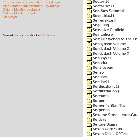
Sector 10
Organizowanie imprez Atari - dyskusja
Atari demoscene database - dyskusja
Sector Wars
Colony Mobile - dyskusja
See-Saw Scramble
Colony Mobile - projekt
Seeschlacht
Statystyki
Sefredaktor II
Segelflug
Selective Canfield
Semaphore
Nowinki
tworzone dzięki
CuteNews
Semi-Detached At The End
Sendydash Volume 1
Sendydash Volume 2
Sendydash Volume 3
Senobyzal
Senorita
Sensitivegg
Senso
Sentinel
Sentinel I
Serduszka (v1)
Serduszka (v2)
Sereamis
Serpent
Serpent's Star, The
Serpentine
Sesame Street Letter-Go
Settlers
Settore Sigma
Seven Card Stud
Seven Cities Of Gold