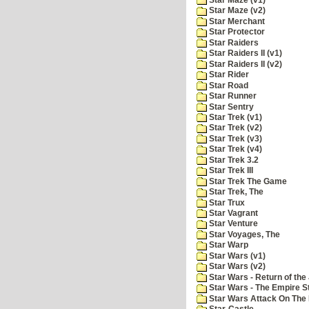
Star Maze (v2)
Star Merchant
Star Protector
Star Raiders
Star Raiders II (v1)
Star Raiders II (v2)
Star Rider
Star Road
Star Runner
Star Sentry
Star Trek (v1)
Star Trek (v2)
Star Trek (v3)
Star Trek (v4)
Star Trek 3.2
Star Trek III
Star Trek The Game
Star Trek, The
Star Trux
Star Vagrant
Star Venture
Star Voyages, The
Star Warp
Star Wars (v1)
Star Wars (v2)
Star Wars - Return of the 
Star Wars - The Empire S
Star Wars Attack On The 