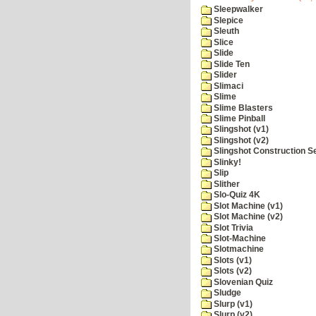
Sleepwalker
Slepice
Sleuth
Slice
Slide
Slide Ten
Slider
Slimaci
Slime
Slime Blasters
Slime Pinball
Slingshot (v1)
Slingshot (v2)
Slingshot Construction S
Slinky!
Slip
Slither
Slo-Quiz 4K
Slot Machine (v1)
Slot Machine (v2)
Slot Trivia
Slot-Machine
Slotmachine
Slots (v1)
Slots (v2)
Slovenian Quiz
Sludge
Slurp (v1)
Slurp (v2)