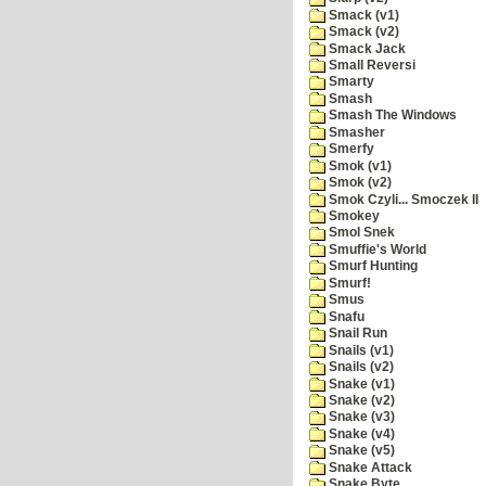
Smack (v1)
Smack (v2)
Smack Jack
Small Reversi
Smarty
Smash
Smash The Windows
Smasher
Smerfy
Smok (v1)
Smok (v2)
Smok Czyli... Smoczek II
Smokey
Smol Snek
Smuffie's World
Smurf Hunting
Smurf!
Smus
Snafu
Snail Run
Snails (v1)
Snails (v2)
Snake (v1)
Snake (v2)
Snake (v3)
Snake (v4)
Snake (v5)
Snake Attack
Snake Byte