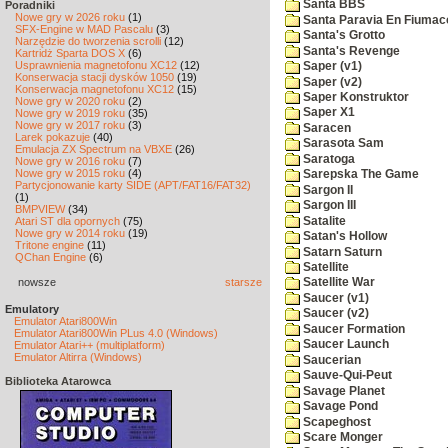
Santa BBS
Poradniki
Nowe gry w 2026 roku
(1)
Santa Paravia En Fiumac
SFX-Engine w MAD Pascalu
(3)
Santa's Grotto
Narzędzie do tworzenia scrolli
(12)
Santa's Revenge
Kartridż Sparta DOS X
(6)
Usprawnienia magnetofonu XC12
(12)
Saper (v1)
Konserwacja stacji dysków 1050
(19)
Saper (v2)
Konserwacja magnetofonu XC12
(15)
Saper Konstruktor
Nowe gry w 2020 roku
(2)
Saper X1
Nowe gry w 2019 roku
(35)
Nowe gry w 2017 roku
(3)
Saracen
Larek pokazuje
(40)
Sarasota Sam
Emulacja ZX Spectrum na VBXE
(26)
Saratoga
Nowe gry w 2016 roku
(7)
Nowe gry w 2015 roku
(4)
Sarepska The Game
Partycjonowanie karty SIDE (APT/FAT16/FAT32)
Sargon II
(1)
Sargon III
BMPVIEW
(34)
Satalite
Atari ST dla opornych
(75)
Nowe gry w 2014 roku
(19)
Satan's Hollow
Tritone engine
(11)
Satarn Saturn
QChan Engine
(6)
Satellite
nowsze
starsze
Satellite War
Saucer (v1)
Emulatory
Saucer (v2)
Emulator Atari800Win
Saucer Formation
Emulator Atari800Win PLus 4.0 (Windows)
Saucer Launch
Emulator Atari++ (multiplatform)
Emulator Altirra (Windows)
Saucerian
Sauve-Qui-Peut
Biblioteka Atarowca
Savage Planet
Savage Pond
Scapeghost
Scare Monger