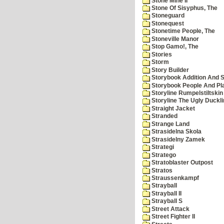
Stone Mine II
Stone Of Sisyphus, The
Stoneguard
Stonequest
Stonetime People, The
Stoneville Manor
Stop Gamo!, The
Stories
Storm
Story Builder
Storybook Addition And S
Storybook People And Pl
Storyline Rumpelstiltskin
Storyline The Ugly Duckl
Straight Jacket
Stranded
Strange Land
Strasidelna Skola
Strasidelny Zamek
Strategi
Stratego
Stratoblaster Outpost
Stratos
Straussenkampf
Strayball
Strayball II
Strayball S
Street Attack
Street Fighter II