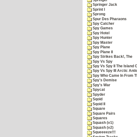
Springer Jack
Sprint I
Sprong
Spur Des Pharaons
Spy Catcher
Spy Games
Spy Hotel
Spy Hunter
Spy Master
Spy Plane
Spy Plane II
Spy Strikes Back!, The
Spy Vs Spy
Spy Vs Spy II The Island 
Spy Vs Spy III Arctic Anti
Spy Who Came In From T
Spy's Demise
Spy's War
Spycat
Spyder
Sqoid
Sqoid II
Square
Square Pairs
Squares
Squash (v1)
Squash (v2)
Squeeeeze!!!
Squirm Tracks