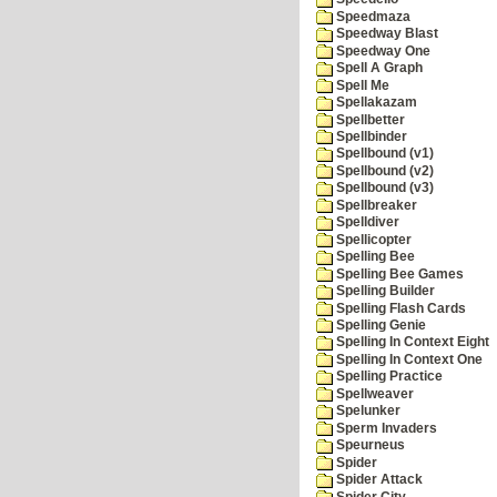
Speedmaza
Speedway Blast
Speedway One
Spell A Graph
Spell Me
Spellakazam
Spellbetter
Spellbinder
Spellbound (v1)
Spellbound (v2)
Spellbound (v3)
Spellbreaker
Spelldiver
Spellicopter
Spelling Bee
Spelling Bee Games
Spelling Builder
Spelling Flash Cards
Spelling Genie
Spelling In Context Eight
Spelling In Context One
Spelling Practice
Spellweaver
Spelunker
Sperm Invaders
Speurneus
Spider
Spider Attack
Spider City