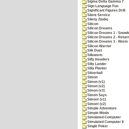
Sigma Delta Gamma 7
Sign Language Fun
Significant Figures Drill
Silent Service
Sileny Zlodej
Silicon
Silicon Dreams
Silicon Dreams 1 - Snowb
Silicon Dreams 2 - Retur
Silicon Dreams 3 - Worm 
Silicon Warrior
Silk Dust
Silkworm
Silly Invaders
Silly Lander
Silly Planter
Silverball
Simon
Simon (v1)
Simon (v2)
Simon (v3)
Simon Says
Simon! (v1)
Simon! (v2)
Simple Adventure
Simple Minds
Simulated Computer
Simulated Computer II
Single Poker