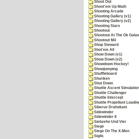
Shoot Out
Shoot'em Up Math
Shooting Arcade
Shooting Gallery (v1)
Shooting Gallery (v2)
Shooting Stars
Shootout
Shootout At The Ok Gala
Shootout M4
Shop Steward
Shot'em All
Show Down (v1)
Show Down (v2)
Showdown Hockey!
Showjumping
Shuffleboard
Shuriken
Shut Down
Shuttle Ascent Simulatio
Shuttle Challenger
Shuttle Intercept
Shuttle Propellant Loadin
Siberuv Drahokam
Sidewinder
Sidewinder II
Siebzehn Und Vier
Siege
Siege On The X-Men
Sigils