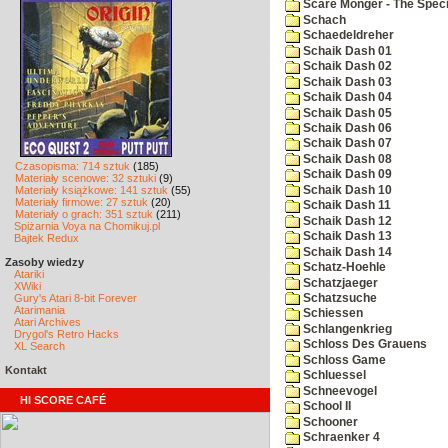
Scare Monger - The Specia
Schach
Schaedeldreher
Schaik Dash 01
Schaik Dash 02
Schaik Dash 03
Schaik Dash 04
Schaik Dash 05
Schaik Dash 06
Schaik Dash 07
Schaik Dash 08
Czasopisma: 714 sztuk
(185)
Schaik Dash 09
Materiały scenowe: 32 sztuki
(9)
Schaik Dash 10
Materiały książkowe: 141 sztuk
(55)
Materiały firmowe: 27 sztuk
(20)
Schaik Dash 11
Materiały o grach: 351 sztuk
(211)
Schaik Dash 12
Spiżarnia Voya na Chomikuj.pl
Schaik Dash 13
Bajtek Redux
Schaik Dash 14
Zasoby wiedzy
Schatz-Hoehle
Atariki
Schatzjaeger
XWiki
Gury's Atari 8-bit Forever
Schatzsuche
Atarimania
Schiessen
Atari Archives
Schlangenkrieg
Drygol's Retro Hacks
Schloss Des Grauens
XL Search
Schloss Game
Kontakt
Schluessel
Schneevogel
HI SCORE CAFÉ
School II
Schooner
Schraenker 4