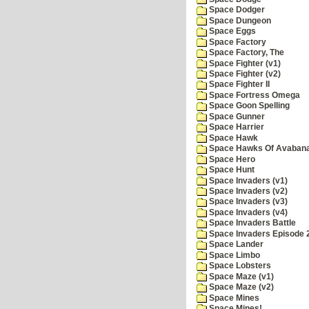
Space Dodger
Space Dungeon
Space Eggs
Space Factory
Space Factory, The
Space Fighter (v1)
Space Fighter (v2)
Space Fighter II
Space Fortress Omega
Space Goon Spelling
Space Gunner
Space Harrier
Space Hawk
Space Hawks Of Avabana
Space Hero
Space Hunt
Space Invaders (v1)
Space Invaders (v2)
Space Invaders (v3)
Space Invaders (v4)
Space Invaders Battle
Space Invaders Episode 
Space Lander
Space Limbo
Space Lobsters
Space Maze (v1)
Space Maze (v2)
Space Mines
Space Mines!