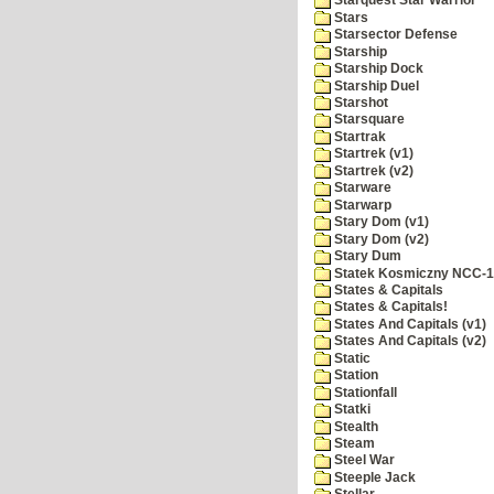
Starquest Star Warrior
Stars
Starsector Defense
Starship
Starship Dock
Starship Duel
Starshot
Starsquare
Startrak
Startrek (v1)
Startrek (v2)
Starware
Starwarp
Stary Dom (v1)
Stary Dom (v2)
Stary Dum
Statek Kosmiczny NCC-
States & Capitals
States & Capitals!
States And Capitals (v1)
States And Capitals (v2)
Static
Station
Stationfall
Statki
Stealth
Steam
Steel War
Steeple Jack