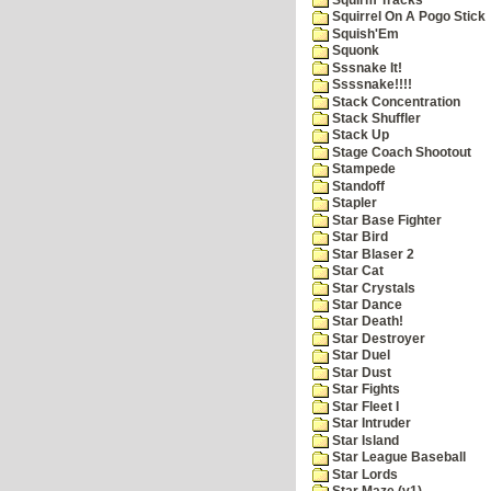
Squirrel On A Pogo Stick
Squish'Em
Squonk
Sssnake It!
Ssssnake!!!!
Stack Concentration
Stack Shuffler
Stack Up
Stage Coach Shootout
Stampede
Standoff
Stapler
Star Base Fighter
Star Bird
Star Blaser 2
Star Cat
Star Crystals
Star Dance
Star Death!
Star Destroyer
Star Duel
Star Dust
Star Fights
Star Fleet I
Star Intruder
Star Island
Star League Baseball
Star Lords
Star Maze (v1)