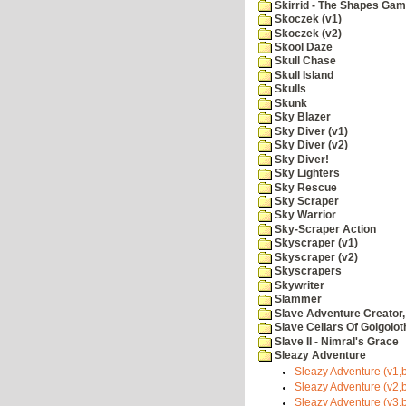
Skirrid - The Shapes Ga
Skoczek (v1)
Skoczek (v2)
Skool Daze
Skull Chase
Skull Island
Skulls
Skunk
Sky Blazer
Sky Diver (v1)
Sky Diver (v2)
Sky Diver!
Sky Lighters
Sky Rescue
Sky Scraper
Sky Warrior
Sky-Scraper Action
Skyscraper (v1)
Skyscraper (v2)
Skyscrapers
Skywriter
Slammer
Slave Adventure Creator,
Slave Cellars Of Golgolot
Slave II - Nimral's Grace
Sleazy Adventure
Sleazy Adventure (v1,b
Sleazy Adventure (v2,b
Sleazy Adventure (v3,b