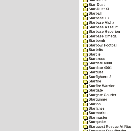
Star-Castle
Star-Dust
Star-Dust XL
Starball
Starbase 13
Starbase Alpha
Starbase Assault
Starbase Hyperion
Starbase Omega
Starbomb
Starbowl Football
Starbrite
Starcie
Starcross
Stardate 4000
Stardate 4001
Stardust
Starfighters 2
Starfire
Starfire Warrior
Stargate
Stargate Courier
Stargunner
Starion
Starlanes
Starmarket
Starmaster
Starquake
Starquest Rescue At Rige