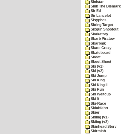
Sinistar
Sink The Bismark
Sir Ed
Sir Lancelot
Sisyphos
Sitting Target
Sixgun Shootout
Skakatory
Skarb Piratow
Skarbnik
Skate Crazy
Skateboard
Skeet
Skeet Shoot
Ski (v1)
Ski (v2)
Ski Jump
Ski King
Ski King II
Ski Run
Ski Weltcup
Ski-It
Ski-Race
Skiabfahrt
Skier
Skiing (v1)
Skiing (v2)
Skinhead Story
Skirmish