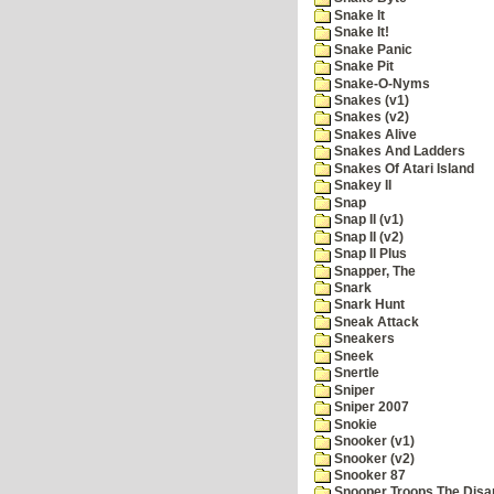
Snake It
Snake It!
Snake Panic
Snake Pit
Snake-O-Nyms
Snakes (v1)
Snakes (v2)
Snakes Alive
Snakes And Ladders
Snakes Of Atari Island
Snakey II
Snap
Snap II (v1)
Snap II (v2)
Snap II Plus
Snapper, The
Snark
Snark Hunt
Sneak Attack
Sneakers
Sneek
Snertle
Sniper
Sniper 2007
Snokie
Snooker (v1)
Snooker (v2)
Snooker 87
Snooper Troops The Disa