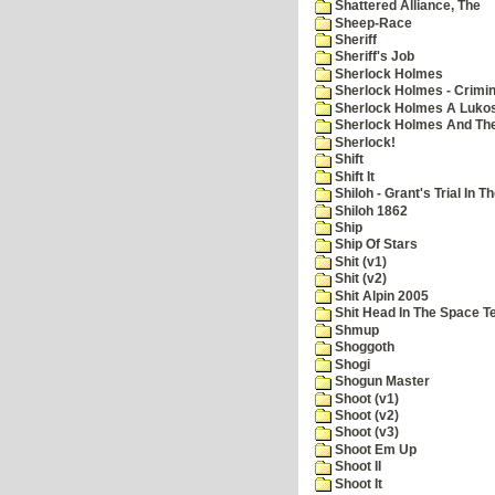
Shattered Alliance, The
Sheep-Race
Sheriff
Sheriff's Job
Sherlock Holmes
Sherlock Holmes - Crimin
Sherlock Holmes A Lukos
Sherlock Holmes And The
Sherlock!
Shift
Shift It
Shiloh - Grant's Trial In T
Shiloh 1862
Ship
Ship Of Stars
Shit (v1)
Shit (v2)
Shit Alpin 2005
Shit Head In The Space T
Shmup
Shoggoth
Shogi
Shogun Master
Shoot (v1)
Shoot (v2)
Shoot (v3)
Shoot Em Up
Shoot II
Shoot It