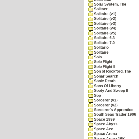
Solar System, The
Solitaer
Solitaire (v1)
Solitaire (v2)
Solitaire (v3)
Solitaire (v4)
Solitaire (v5)
Solitaire 6.3
Solitaire 7.0
Solitario
Solltaire
Solo
Solo Flight
Solo Flight II
Son of Rockford, The
Sonar Search
Sonic Death
Sons Of Liberty
Sooty And Sweep II
Sop
Sorcerer (v1)
Sorcerer (v2)
Sorcerer's Apprentice
South Seas Trader 1906
Space 1999
Space Abyss
Space Ace
Space Arena
Space Arena 16K