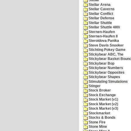
Stellar
Stellar Arena
Stellar Caverns
Stellar Conflict
Stellar Defense
Stellar Shuttle
Stellar Shuttle 480i
Sternen-Haufen
Sternen-Haufen II
Steroidova Panika
Steve Davis Snooker
Stichting Pokey Game
Stickybear ABC, The
Stickybear Basket Boun
Stickybear Bop
Stickybear Numbers
Stickybear Opposites
Stickybear Shapes
Stimulating Simulations
Stinger
Stock Broker
Stock Exchange
Stock Market (v1)
Stock Market (v2)
Stock Market (v3)
Stockmarket
Stocks & Bonds
Stone Fire
Stone Mine