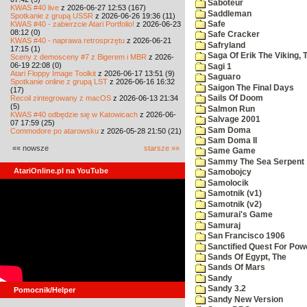
Saboteur
KWAS #40 live
z 2026-06-27 12:53 (167)
Saddleman
Spotkanie z grupą USSR
z 2026-06-26 19:36 (11)
KWAS #40 - zabierzcie Atari Portfolio!
z 2026-06-23
Safe
08:12 (0)
Safe Cracker
KWAS #40 - naprawa retrosprzętu
z 2026-06-21
Safryland
17:15 (1)
Saga Of Erik The Viking, 
Sceny z demosceny #7 z Bigerem i MBR
z 2026-
06-19 22:08 (0)
Sagi 1
Atari Floppy Image Toolkit
z 2026-06-17 13:51 (9)
Saguaro
Spotkanie online z grupą LST
z 2026-06-16 16:32
Saigon The Final Days
(17)
Recoil zintegrowany z macOS
z 2026-06-13 21:34
Sails Of Doom
(5)
Salmon Run
KWAS #40 odbędzie się w Katowicach
z 2026-06-
Salvage 2001
07 17:59 (25)
Sam Doma
Commodore po atarowsku
z 2026-05-28 21:50 (21)
Sam Doma II
«« nowsze
starsze »»
Same Game
Sammy The Sea Serpent
AtariOnline.pl na YouTube
Samobojcy
Samolocik
Samotnik (v1)
Samotnik (v2)
Samurai's Game
Samuraj
San Francisco 1906
Sanctified Quest For Pow
Sands Of Egypt, The
Sands Of Mars
Sandy
Sandy 3.2
Pomocnik/Helper
Sandy New Version