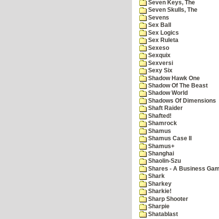
Seven Keys, The
Seven Skulls, The
Sevens
Sex Ball
Sex Logics
Sex Ruleta
Sexeso
Sexquix
Sexversi
Sexy Six
Shadow Hawk One
Shadow Of The Beast
Shadow World
Shadows Of Dimensions
Shaft Raider
Shafted!
Shamrock
Shamus
Shamus Case II
Shamus+
Shanghai
Shaolin-Szu
Shares - A Business Ga
Shark
Sharkey
Sharkie!
Sharp Shooter
Sharpie
Shatablast