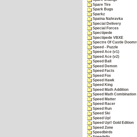
Spare Tire
Spark Bugs
Sparkz
Spatna Nahravka
Special Delivery
Special Forces
Spectipede
Spectipede VBXE
Spectre Of Castle Doomr
Speed - Puzzle
Speed Ace (v1)
Speed Ace (v2)
Speed Ball
Speed Demon
Speed Facts
Speed Fox
Speed Hawk
Speed King
Speed Math Addition
Speed Math Combination
Speed Matter
Speed Racer
Speed Run
Speed Ski
Speed Up!
Speed Up!! Gold Edition
Speed Zone
Speedbirds
Speedello