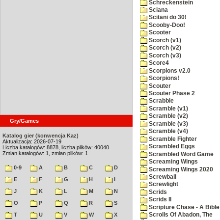
Schreckenstein
Sciana
Scitani do 30!
Scooby-Doo!
Scooter
Scorch (v1)
Scorch (v2)
Scorch (v3)
Score4
Scorpions v2.0
Scorpions!
Scouter
Scouter Phase 2
Scrabble
Scramble (v1)
Scramble (v2)
Gry/Games
Scramble (v3)
Scramble (v4)
Katalog gier (konwencja Kaz)
Scramble Fighter
Aktualizacja: 2026-07-19
Scrambled Eggs
Liczba katalogów: 8878, liczba plików: 40040
Zmian katalogów: 1, zmian plików: 1
Scrambled Word Game
Screaming Wings
0-9
A
B
C
D
Screaming Wings 2020
Screwball
E
F
G
H
I
Screwlight
J
K
L
M
N
Scrids
Scrids II
O
P
Q
R
S
Scripture Chase - A Bible
T
U
V
W
X
Scrolls Of Abadon, The