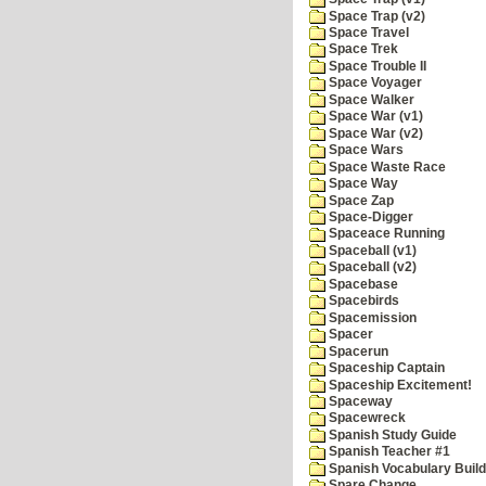
Space Trap (v2)
Space Travel
Space Trek
Space Trouble II
Space Voyager
Space Walker
Space War (v1)
Space War (v2)
Space Wars
Space Waste Race
Space Way
Space Zap
Space-Digger
Spaceace Running
Spaceball (v1)
Spaceball (v2)
Spacebase
Spacebirds
Spacemission
Spacer
Spacerun
Spaceship Captain
Spaceship Excitement!
Spaceway
Spacewreck
Spanish Study Guide
Spanish Teacher #1
Spanish Vocabulary Build
Spare Change