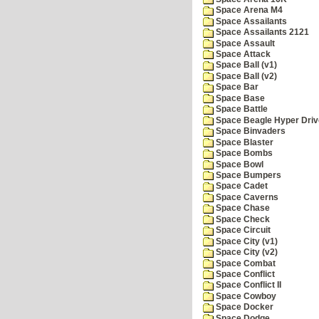
Space Arena M4
Space Assailants
Space Assailants 2121
Space Assault
Space Attack
Space Ball (v1)
Space Ball (v2)
Space Bar
Space Base
Space Battle
Space Beagle Hyper Driv
Space Binvaders
Space Blaster
Space Bombs
Space Bowl
Space Bumpers
Space Cadet
Space Caverns
Space Chase
Space Check
Space Circuit
Space City (v1)
Space City (v2)
Space Combat
Space Conflict
Space Conflict II
Space Cowboy
Space Docker
Space Dodge