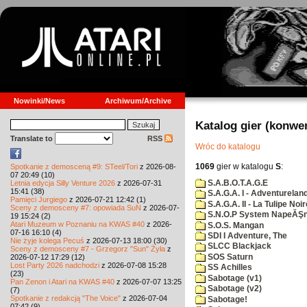
Nowinki/News
Archiwum/Archive
Katalog gier (konwe
Translate to
RSS
Wróc do katalogu
1069
gier w katalogu
S
:
Spotkanie z demosceną #9: STeel/Tori
z 2026-08-
07 20:49 (10)
S.A.B.O.T.A.G.E
Letnia edycja Silly Venture 2026
z 2026-07-31
15:41 (38)
S.A.G.A. I - Adventurelan
Pamięci Jurgiego
z 2026-07-21 12:42 (1)
S.A.G.A. II - La Tulipe Noir
Sceny z demosceny #7: opowiada SuN
z 2026-07-
S.N.O.P System NapeĂŞn
19 15:24 (2)
Atari Muzeum w Poznaniu na KWAS #40
z 2026-
S.O.S. Mangan
07-16 16:10 (4)
SDI I Adventure, The
Nie żyje kolega Pecuś
z 2026-07-13 18:00 (30)
SLCC Blackjack
Sceny z demosceny #7 - Grzegorz "Sun" Żyła
z
SOS Saturn
2026-07-12 17:29 (12)
Lost Party 2026 nadchodzi
z 2026-07-08 15:28
SS Achilles
(23)
Sabotage (v1)
Pan Zenon i Atari na KWAS #40
z 2026-07-07 13:25
Sabotage (v2)
(7)
Spotkanie z redakcją "The Voice"
z 2026-07-04
Sabotage!
07:42 (9)