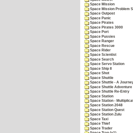
Space Mission
Space Mission Problem S
Space Outpost
Space Panic
Space Pirates
Space Pirates 3000
Space Port
Space Pussies
Space Ranger
Space Rescue
Space Rider
Space Scientist
Space Search
Space Servo Station
Space Ship II
Space Shot
Space Shuttle
Space Shuttle - A Journe
Space Shuttle Adventure
Space Shuttle Re-Entry
Space Station
Space Station - Multiplica
Space Station 2048
Space Station Quest
Space Station Zulu
Space Taxi
Space Thief
Space Trader
Space Trap (v1)