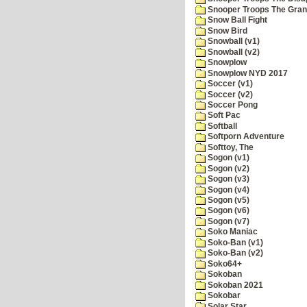
Snooper Troops The Grani
Snow Ball Fight
Snow Bird
Snowball (v1)
Snowball (v2)
Snowplow
Snowplow NYD 2017
Soccer (v1)
Soccer (v2)
Soccer Pong
Soft Pac
Softball
Softporn Adventure
Softtoy, The
Sogon (v1)
Sogon (v2)
Sogon (v3)
Sogon (v4)
Sogon (v5)
Sogon (v6)
Sogon (v7)
Soko Maniac
Soko-Ban (v1)
Soko-Ban (v2)
Soko64+
Sokoban
Sokoban 2021
Sokobar
Solar Star