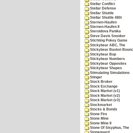
Stellar Conflict
Stellar Defense
Stellar Shuttle
Stellar Shuttle 480i
Sternen-Haufen
Sternen-Haufen II
Steroidova Panika
Steve Davis Snooker
Stichting Pokey Game
Stickybear ABC, The
Stickybear Basket Boun
Stickybear Bop
Stickybear Numbers
Stickybear Opposites
Stickybear Shapes
Stimulating Simulations
Stinger
Stock Broker
Stock Exchange
Stock Market (v1)
Stock Market (v2)
Stock Market (v3)
Stockmarket
Stocks & Bonds
Stone Fire
Stone Mine
Stone Mine II
Stone Of Sisyphus, The
Stoneguard