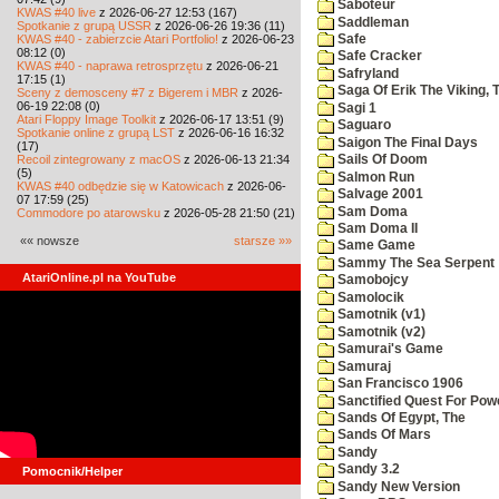
Saboteur
KWAS #40 live
z 2026-06-27 12:53 (167)
Saddleman
Spotkanie z grupą USSR
z 2026-06-26 19:36 (11)
KWAS #40 - zabierzcie Atari Portfolio!
z 2026-06-23
Safe
08:12 (0)
Safe Cracker
KWAS #40 - naprawa retrosprzętu
z 2026-06-21
Safryland
17:15 (1)
Saga Of Erik The Viking, 
Sceny z demosceny #7 z Bigerem i MBR
z 2026-
06-19 22:08 (0)
Sagi 1
Atari Floppy Image Toolkit
z 2026-06-17 13:51 (9)
Saguaro
Spotkanie online z grupą LST
z 2026-06-16 16:32
Saigon The Final Days
(17)
Recoil zintegrowany z macOS
z 2026-06-13 21:34
Sails Of Doom
(5)
Salmon Run
KWAS #40 odbędzie się w Katowicach
z 2026-06-
Salvage 2001
07 17:59 (25)
Sam Doma
Commodore po atarowsku
z 2026-05-28 21:50 (21)
Sam Doma II
«« nowsze
starsze »»
Same Game
Sammy The Sea Serpent
AtariOnline.pl na YouTube
Samobojcy
Samolocik
Samotnik (v1)
Samotnik (v2)
Samurai's Game
Samuraj
San Francisco 1906
Sanctified Quest For Pow
Sands Of Egypt, The
Sands Of Mars
Sandy
Sandy 3.2
Pomocnik/Helper
Sandy New Version