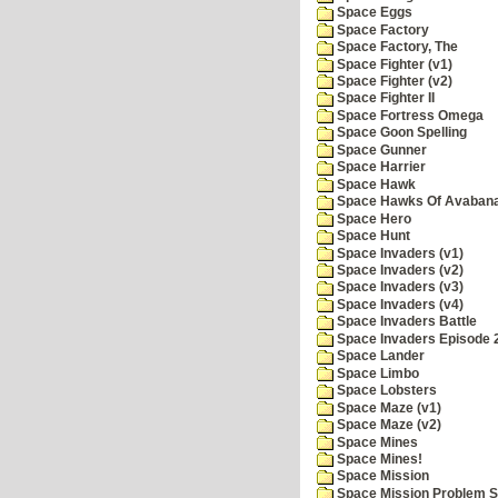
Space Eggs
Space Factory
Space Factory, The
Space Fighter (v1)
Space Fighter (v2)
Space Fighter II
Space Fortress Omega
Space Goon Spelling
Space Gunner
Space Harrier
Space Hawk
Space Hawks Of Avabana
Space Hero
Space Hunt
Space Invaders (v1)
Space Invaders (v2)
Space Invaders (v3)
Space Invaders (v4)
Space Invaders Battle
Space Invaders Episode 
Space Lander
Space Limbo
Space Lobsters
Space Maze (v1)
Space Maze (v2)
Space Mines
Space Mines!
Space Mission
Space Mission Problem S