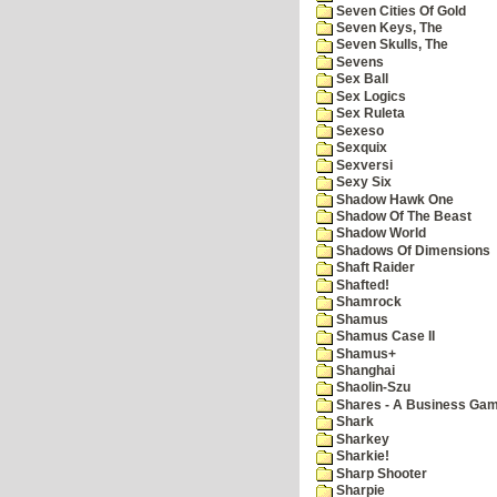
Seven Cities Of Gold
Seven Keys, The
Seven Skulls, The
Sevens
Sex Ball
Sex Logics
Sex Ruleta
Sexeso
Sexquix
Sexversi
Sexy Six
Shadow Hawk One
Shadow Of The Beast
Shadow World
Shadows Of Dimensions
Shaft Raider
Shafted!
Shamrock
Shamus
Shamus Case II
Shamus+
Shanghai
Shaolin-Szu
Shares - A Business Ga
Shark
Sharkey
Sharkie!
Sharp Shooter
Sharpie