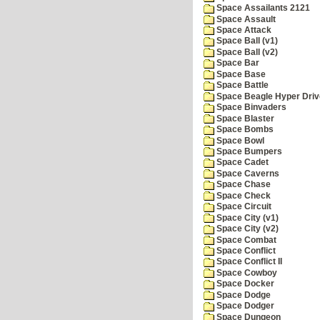
Space Assailants 2121
Space Assault
Space Attack
Space Ball (v1)
Space Ball (v2)
Space Bar
Space Base
Space Battle
Space Beagle Hyper Driv
Space Binvaders
Space Blaster
Space Bombs
Space Bowl
Space Bumpers
Space Cadet
Space Caverns
Space Chase
Space Check
Space Circuit
Space City (v1)
Space City (v2)
Space Combat
Space Conflict
Space Conflict II
Space Cowboy
Space Docker
Space Dodge
Space Dodger
Space Dungeon