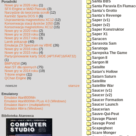
Santa BBS
Poradniki
Nowe gry w 2026 roku
(1)
Santa Paravia En Fiumac
SFX-Engine w MAD Pascalu
(3)
Santa's Grotto
Narzędzie do tworzenia scrolli
(12)
Santa's Revenge
Kartridż Sparta DOS X
(6)
Usprawnienia magnetofonu XC12
(12)
Saper (v1)
Konserwacja stacji dysków 1050
(19)
Saper (v2)
Konserwacja magnetofonu XC12
(15)
Saper Konstruktor
Nowe gry w 2020 roku
(2)
Saper X1
Nowe gry w 2019 roku
(35)
Nowe gry w 2017 roku
(3)
Saracen
Larek pokazuje
(40)
Sarasota Sam
Emulacja ZX Spectrum na VBXE
(26)
Saratoga
Nowe gry w 2016 roku
(7)
Nowe gry w 2015 roku
(4)
Sarepska The Game
Partycjonowanie karty SIDE (APT/FAT16/FAT32)
Sargon II
(1)
Sargon III
BMPVIEW
(34)
Satalite
Atari ST dla opornych
(75)
Nowe gry w 2014 roku
(19)
Satan's Hollow
Tritone engine
(11)
Satarn Saturn
QChan Engine
(6)
Satellite
nowsze
starsze
Satellite War
Saucer (v1)
Emulatory
Saucer (v2)
Emulator Atari800Win
Saucer Formation
Emulator Atari800Win PLus 4.0 (Windows)
Saucer Launch
Emulator Atari++ (multiplatform)
Emulator Altirra (Windows)
Saucerian
Sauve-Qui-Peut
Biblioteka Atarowca
Savage Planet
Savage Pond
Scapeghost
Scare Monger