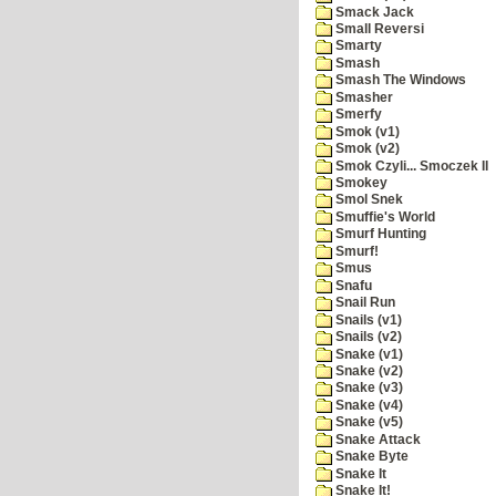
Smack Jack
Small Reversi
Smarty
Smash
Smash The Windows
Smasher
Smerfy
Smok (v1)
Smok (v2)
Smok Czyli... Smoczek II
Smokey
Smol Snek
Smuffie's World
Smurf Hunting
Smurf!
Smus
Snafu
Snail Run
Snails (v1)
Snails (v2)
Snake (v1)
Snake (v2)
Snake (v3)
Snake (v4)
Snake (v5)
Snake Attack
Snake Byte
Snake It
Snake It!