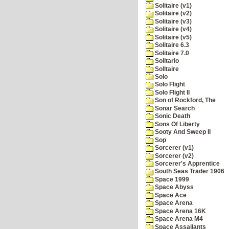
Solitaire (v1)
Solitaire (v2)
Solitaire (v3)
Solitaire (v4)
Solitaire (v5)
Solitaire 6.3
Solitaire 7.0
Solitario
Solltaire
Solo
Solo Flight
Solo Flight II
Son of Rockford, The
Sonar Search
Sonic Death
Sons Of Liberty
Sooty And Sweep II
Sop
Sorcerer (v1)
Sorcerer (v2)
Sorcerer's Apprentice
South Seas Trader 1906
Space 1999
Space Abyss
Space Ace
Space Arena
Space Arena 16K
Space Arena M4
Space Assailants