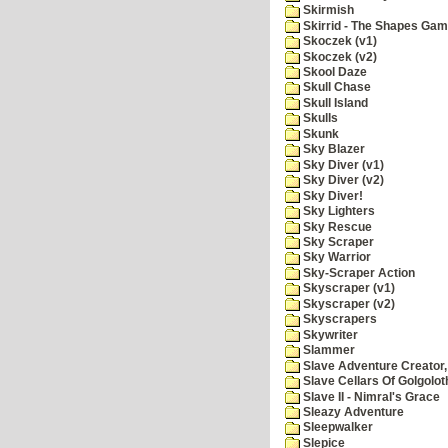
Skirmish
Skirrid - The Shapes Ga
Skoczek (v1)
Skoczek (v2)
Skool Daze
Skull Chase
Skull Island
Skulls
Skunk
Sky Blazer
Sky Diver (v1)
Sky Diver (v2)
Sky Diver!
Sky Lighters
Sky Rescue
Sky Scraper
Sky Warrior
Sky-Scraper Action
Skyscraper (v1)
Skyscraper (v2)
Skyscrapers
Skywriter
Slammer
Slave Adventure Creator,
Slave Cellars Of Golgolot
Slave II - Nimral's Grace
Sleazy Adventure
Sleepwalker
Slepice