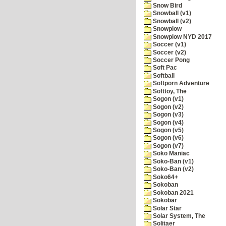
Snow Bird
Snowball (v1)
Snowball (v2)
Snowplow
Snowplow NYD 2017
Soccer (v1)
Soccer (v2)
Soccer Pong
Soft Pac
Softball
Softporn Adventure
Softtoy, The
Sogon (v1)
Sogon (v2)
Sogon (v3)
Sogon (v4)
Sogon (v5)
Sogon (v6)
Sogon (v7)
Soko Maniac
Soko-Ban (v1)
Soko-Ban (v2)
Soko64+
Sokoban
Sokoban 2021
Sokobar
Solar Star
Solar System, The
Solitaer