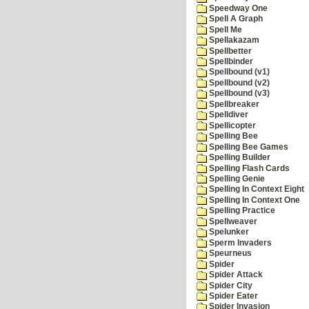
Speedway One
Spell A Graph
Spell Me
Spellakazam
Spellbetter
Spellbinder
Spellbound (v1)
Spellbound (v2)
Spellbound (v3)
Spellbreaker
Spelldiver
Spellicopter
Spelling Bee
Spelling Bee Games
Spelling Builder
Spelling Flash Cards
Spelling Genie
Spelling In Context Eight
Spelling In Context One
Spelling Practice
Spellweaver
Spelunker
Sperm Invaders
Speurneus
Spider
Spider Attack
Spider City
Spider Eater
Spider Invasion