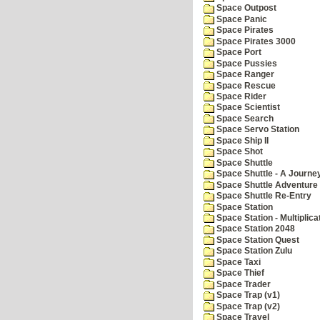
Space Outpost
Space Panic
Space Pirates
Space Pirates 3000
Space Port
Space Pussies
Space Ranger
Space Rescue
Space Rider
Space Scientist
Space Search
Space Servo Station
Space Ship II
Space Shot
Space Shuttle
Space Shuttle - A Journe
Space Shuttle Adventure
Space Shuttle Re-Entry
Space Station
Space Station - Multiplica
Space Station 2048
Space Station Quest
Space Station Zulu
Space Taxi
Space Thief
Space Trader
Space Trap (v1)
Space Trap (v2)
Space Travel