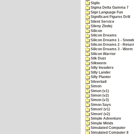
Sigils
Sigma Delta Gamma 7
Sign Language Fun
Significant Figures Drill
Silent Service
Sileny Zlodej
Silicon
Silicon Dreams
Silicon Dreams 1 - Snowb
Silicon Dreams 2 - Retur
Silicon Dreams 3 - Worm 
Silicon Warrior
Silk Dust
Silkworm
Silly Invaders
Silly Lander
Silly Planter
Silverball
Simon
Simon (v1)
Simon (v2)
Simon (v3)
Simon Says
Simon! (v1)
Simon! (v2)
Simple Adventure
Simple Minds
Simulated Computer
Simulated Computer II