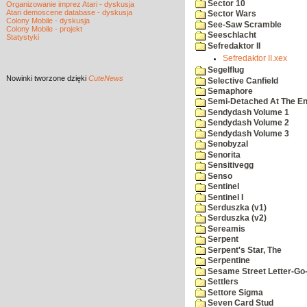
Sector 10
Organizowanie imprez Atari - dyskusja
Atari demoscene database - dyskusja
Sector Wars
Colony Mobile - dyskusja
See-Saw Scramble
Colony Mobile - projekt
Seeschlacht
Statystyki
Sefredaktor II
Sefredaktor II.xex
Segelflug
Nowinki
tworzone dzięki
CuteNews
Selective Canfield
Semaphore
Semi-Detached At The End
Sendydash Volume 1
Sendydash Volume 2
Sendydash Volume 3
Senobyzal
Senorita
Sensitivegg
Senso
Sentinel
Sentinel I
Serduszka (v1)
Serduszka (v2)
Sereamis
Serpent
Serpent's Star, The
Serpentine
Sesame Street Letter-Go
Settlers
Settore Sigma
Seven Card Stud