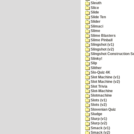
Sleuth
Slice
Slide
Slide Ten
Slider
Slimaci
Slime
Slime Blasters
Slime Pinball
Slingshot (v1)
Slingshot (v2)
Slingshot Construction S
Slinky!
Slip
Slither
Slo-Quiz 4K
Slot Machine (v1)
Slot Machine (v2)
Slot Trivia
Slot-Machine
Slotmachine
Slots (v1)
Slots (v2)
Slovenian Quiz
Sludge
Slurp (v1)
Slurp (v2)
Smack (v1)
Smack (v2)