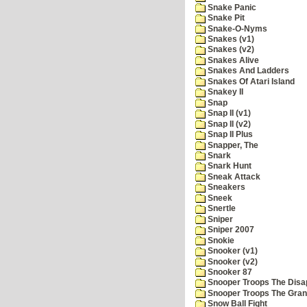
Snake Panic
Snake Pit
Snake-O-Nyms
Snakes (v1)
Snakes (v2)
Snakes Alive
Snakes And Ladders
Snakes Of Atari Island
Snakey II
Snap
Snap II (v1)
Snap II (v2)
Snap II Plus
Snapper, The
Snark
Snark Hunt
Sneak Attack
Sneakers
Sneek
Snertle
Sniper
Sniper 2007
Snokie
Snooker (v1)
Snooker (v2)
Snooker 87
Snooper Troops The Disa
Snooper Troops The Grani
Snow Ball Fight