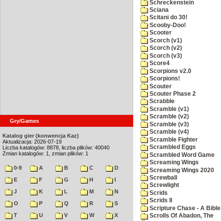
Schreckenstein
Sciana
Scitani do 30!
Scooby-Doo!
Scooter
Scorch (v1)
Scorch (v2)
Scorch (v3)
Score4
Scorpions v2.0
Scorpions!
Scouter
Scouter Phase 2
Scrabble
Scramble (v1)
Scramble (v2)
Gry/Games
Scramble (v3)
Scramble (v4)
Katalog gier (konwencja Kaz)
Scramble Fighter
Aktualizacja: 2026-07-19
Scrambled Eggs
Liczba katalogów: 8878, liczba plików: 40040
Zmian katalogów: 1, zmian plików: 1
Scrambled Word Game
Screaming Wings
0-9
A
B
C
D
Screaming Wings 2020
Screwball
E
F
G
H
I
Screwlight
J
K
L
M
N
Scrids
Scrids II
O
P
Q
R
S
Scripture Chase - A Bible
T
U
V
W
X
Scrolls Of Abadon, The