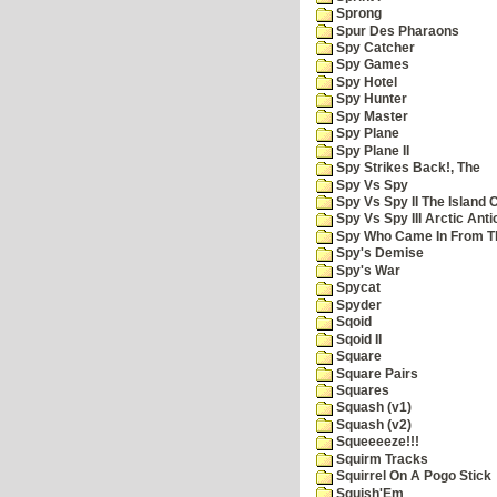
Sprong
Spur Des Pharaons
Spy Catcher
Spy Games
Spy Hotel
Spy Hunter
Spy Master
Spy Plane
Spy Plane II
Spy Strikes Back!, The
Spy Vs Spy
Spy Vs Spy II The Island 
Spy Vs Spy III Arctic Anti
Spy Who Came In From T
Spy's Demise
Spy's War
Spycat
Spyder
Sqoid
Sqoid II
Square
Square Pairs
Squares
Squash (v1)
Squash (v2)
Squeeeeze!!!
Squirm Tracks
Squirrel On A Pogo Stick
Squish'Em