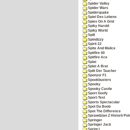
Spider Valley
Spider Wars
Spiderquake
Spiel Des Lebens
Spies On A Grid
Spiky Harold
Spiky World
Spill
Spindizzy
Spirit 22
Spite And Malice
Spitfire 40
Spitfire Ace
Splat
Splat A Brat
Split Der Taucher
Sponzor F1
Spookbusters
Spooky
Spooky Castle
Sport Goofy
Sport-Test
Sports Spectacular
Spot Da Boob
Spot The Difference
Sprawdzian Z Historii Pol
Springer
Springer Jack
Sprint I