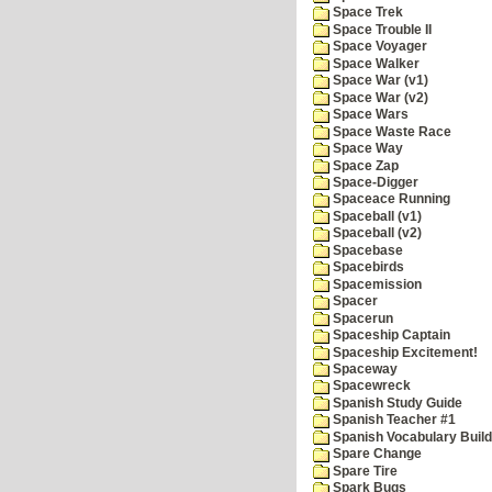
Space Trek
Space Trouble II
Space Voyager
Space Walker
Space War (v1)
Space War (v2)
Space Wars
Space Waste Race
Space Way
Space Zap
Space-Digger
Spaceace Running
Spaceball (v1)
Spaceball (v2)
Spacebase
Spacebirds
Spacemission
Spacer
Spacerun
Spaceship Captain
Spaceship Excitement!
Spaceway
Spacewreck
Spanish Study Guide
Spanish Teacher #1
Spanish Vocabulary Build
Spare Change
Spare Tire
Spark Bugs