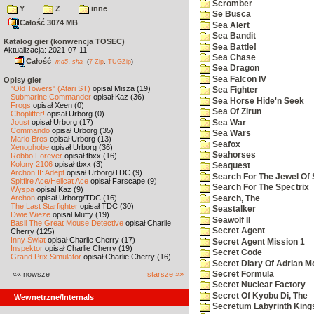
Scromber
Y
Z
inne
Se Busca
Całość 3074 MB
Sea Alert
Sea Bandit
Katalog gier (konwencja TOSEC)
Sea Battle!
Aktualizacja: 2021-07-11
Sea Chase
Całość
,
md5
sha
(
7-Zip
,
TUGZip
)
Sea Dragon
Sea Falcon IV
Opisy gier
"Old Towers" (Atari ST)
opisał Misza (19)
Sea Fighter
Submarine Commander
opisał Kaz (36)
Sea Horse Hide'n Seek
Frogs
opisał Xeen (0)
Sea Of Zirun
Choplifter!
opisał Urborg (0)
Joust
opisał Urborg (17)
Sea War
Commando
opisał Urborg (35)
Sea Wars
Mario Bros
opisał Urborg (13)
Seafox
Xenophobe
opisał Urborg (36)
Seahorses
Robbo Forever
opisał tbxx (16)
Kolony 2106
opisał tbxx (3)
Seaquest
Archon II: Adept
opisał Urborg/TDC (9)
Search For The Jewel Of 
Spitfire Ace/Hellcat Ace
opisał Farscape (9)
Search For The Spectrix
Wyspa
opisał Kaz (9)
Archon
opisał Urborg/TDC (16)
Search, The
The Last Starfighter
opisał TDC (30)
Seastalker
Dwie Wieże
opisał Muffy (19)
Seawolf II
Basil The Great Mouse Detective
opisał Charlie
Secret Agent
Cherry (125)
Inny Świat
opisał Charlie Cherry (17)
Secret Agent Mission 1
Inspektor
opisał Charlie Cherry (19)
Secret Code
Grand Prix Simulator
opisał Charlie Cherry (16)
Secret Diary Of Adrian Mo
«« nowsze
starsze »»
Secret Formula
Secret Nuclear Factory
Secret Of Kyobu Di, The
Wewnętrzne/Internals
Secretum Labyrinth King