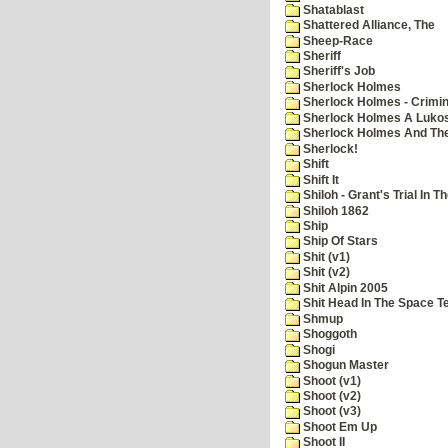
Shatablast
Shattered Alliance, The
Sheep-Race
Sheriff
Sheriff's Job
Sherlock Holmes
Sherlock Holmes - Crimin
Sherlock Holmes A Lukos
Sherlock Holmes And The
Sherlock!
Shift
Shift It
Shiloh - Grant's Trial In T
Shiloh 1862
Ship
Ship Of Stars
Shit (v1)
Shit (v2)
Shit Alpin 2005
Shit Head In The Space T
Shmup
Shoggoth
Shogi
Shogun Master
Shoot (v1)
Shoot (v2)
Shoot (v3)
Shoot Em Up
Shoot II