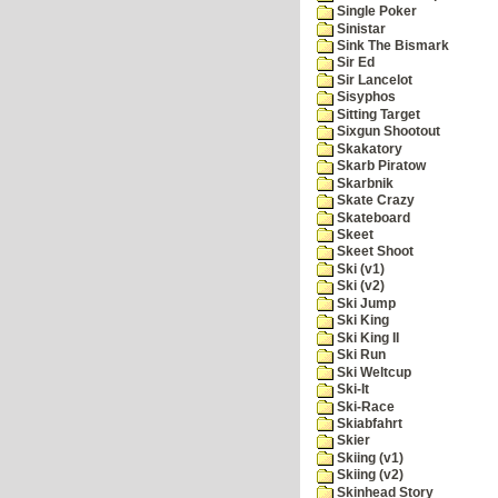
Single Poker
Sinistar
Sink The Bismark
Sir Ed
Sir Lancelot
Sisyphos
Sitting Target
Sixgun Shootout
Skakatory
Skarb Piratow
Skarbnik
Skate Crazy
Skateboard
Skeet
Skeet Shoot
Ski (v1)
Ski (v2)
Ski Jump
Ski King
Ski King II
Ski Run
Ski Weltcup
Ski-It
Ski-Race
Skiabfahrt
Skier
Skiing (v1)
Skiing (v2)
Skinhead Story