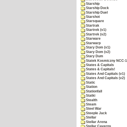
Starship
Starship Dock
Starship Duel
Starshot
Starsquare
Startrak
Startrek (v1)
Startrek (v2)
Starware
Starwarp
Stary Dom (v1)
Stary Dom (v2)
Stary Dum
Statek Kosmiczny NCC-
States & Capitals
States & Capitals!
States And Capitals (v1)
States And Capitals (v2)
Static
Station
Stationfall
Statki
Stealth
Steam
Steel War
Steeple Jack
Stellar
Stellar Arena
Stellar Caverns