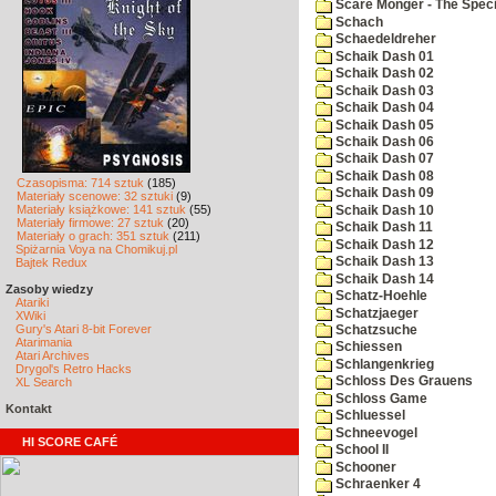
Scare Monger - The Specia
Schach
Schaedeldreher
Schaik Dash 01
Schaik Dash 02
Schaik Dash 03
Schaik Dash 04
Schaik Dash 05
Schaik Dash 06
Schaik Dash 07
Schaik Dash 08
Czasopisma: 714 sztuk
(185)
Schaik Dash 09
Materiały scenowe: 32 sztuki
(9)
Materiały książkowe: 141 sztuk
(55)
Schaik Dash 10
Materiały firmowe: 27 sztuk
(20)
Schaik Dash 11
Materiały o grach: 351 sztuk
(211)
Schaik Dash 12
Spiżarnia Voya na Chomikuj.pl
Schaik Dash 13
Bajtek Redux
Schaik Dash 14
Zasoby wiedzy
Schatz-Hoehle
Atariki
Schatzjaeger
XWiki
Gury's Atari 8-bit Forever
Schatzsuche
Atarimania
Schiessen
Atari Archives
Schlangenkrieg
Drygol's Retro Hacks
Schloss Des Grauens
XL Search
Schloss Game
Kontakt
Schluessel
Schneevogel
HI SCORE CAFÉ
School II
Schooner
Schraenker 4