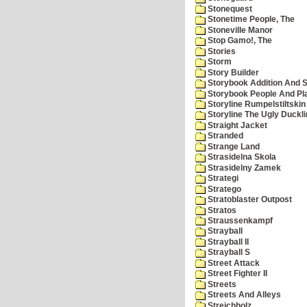
Stonequest
Stonetime People, The
Stoneville Manor
Stop Gamo!, The
Stories
Storm
Story Builder
Storybook Addition And S
Storybook People And Pl
Storyline Rumpelstiltskin
Storyline The Ugly Duckl
Straight Jacket
Stranded
Strange Land
Strasidelna Skola
Strasidelny Zamek
Strategi
Stratego
Stratoblaster Outpost
Stratos
Straussenkampf
Strayball
Strayball II
Strayball S
Street Attack
Street Fighter II
Streets
Streets And Alleys
Streichholz