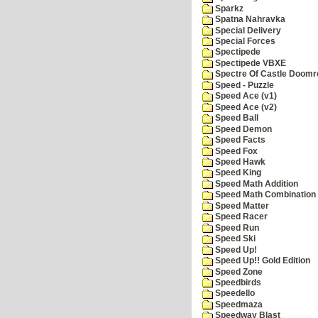
Sparkz
Spatna Nahravka
Special Delivery
Special Forces
Spectipede
Spectipede VBXE
Spectre Of Castle Doomr
Speed - Puzzle
Speed Ace (v1)
Speed Ace (v2)
Speed Ball
Speed Demon
Speed Facts
Speed Fox
Speed Hawk
Speed King
Speed Math Addition
Speed Math Combination
Speed Matter
Speed Racer
Speed Run
Speed Ski
Speed Up!
Speed Up!! Gold Edition
Speed Zone
Speedbirds
Speedello
Speedmaza
Speedway Blast