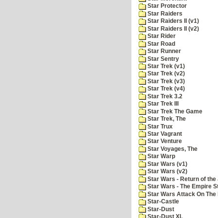
Star Protector
Star Raiders
Star Raiders II (v1)
Star Raiders II (v2)
Star Rider
Star Road
Star Runner
Star Sentry
Star Trek (v1)
Star Trek (v2)
Star Trek (v3)
Star Trek (v4)
Star Trek 3.2
Star Trek III
Star Trek The Game
Star Trek, The
Star Trux
Star Vagrant
Star Venture
Star Voyages, The
Star Warp
Star Wars (v1)
Star Wars (v2)
Star Wars - Return of the 
Star Wars - The Empire S
Star Wars Attack On The 
Star-Castle
Star-Dust
Star-Dust XL