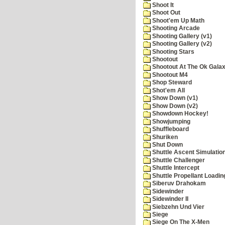
Shoot It
Shoot Out
Shoot'em Up Math
Shooting Arcade
Shooting Gallery (v1)
Shooting Gallery (v2)
Shooting Stars
Shootout
Shootout At The Ok Gala
Shootout M4
Shop Steward
Shot'em All
Show Down (v1)
Show Down (v2)
Showdown Hockey!
Showjumping
Shuffleboard
Shuriken
Shut Down
Shuttle Ascent Simulatio
Shuttle Challenger
Shuttle Intercept
Shuttle Propellant Loadin
Siberuv Drahokam
Sidewinder
Sidewinder II
Siebzehn Und Vier
Siege
Siege On The X-Men