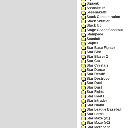
Squonk
Sssnake It!
Ssssnake!!!!
Stack Concentration
Stack Shuffler
Stack Up
Stage Coach Shootout
Stampede
Standoff
Stapler
Star Base Fighter
Star Bird
Star Blaser 2
Star Cat
Star Crystals
Star Dance
Star Death!
Star Destroyer
Star Duel
Star Dust
Star Fights
Star Fleet I
Star Intruder
Star Island
Star League Baseball
Star Lords
Star Maze (v1)
Star Maze (v2)
Star Merchant