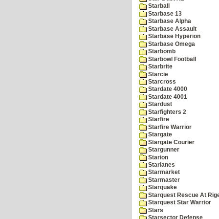
Starball
Starbase 13
Starbase Alpha
Starbase Assault
Starbase Hyperion
Starbase Omega
Starbomb
Starbowl Football
Starbrite
Starcie
Starcross
Stardate 4000
Stardate 4001
Stardust
Starfighters 2
Starfire
Starfire Warrior
Stargate
Stargate Courier
Stargunner
Starion
Starlanes
Starmarket
Starmaster
Starquake
Starquest Rescue At Rige
Starquest Star Warrior
Stars
Starsector Defense