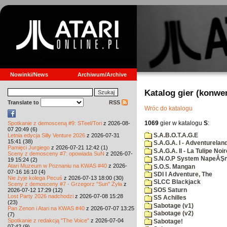
Nowinki/News
Archiwum/Archive
Katalog gier (konwe
Translate to
RSS
Wróc do katalogu
1069
gier w katalogu
S
:
Spotkanie z demosceną #9: STeel/Tori
z 2026-08-
07 20:49 (6)
S.A.B.O.T.A.G.E
Letnia edycja Silly Venture 2026
z 2026-07-31
15:41 (38)
S.A.G.A. I - Adventurelan
Pamięci Jurgiego
z 2026-07-21 12:42 (1)
S.A.G.A. II - La Tulipe Noir
Sceny z demosceny #7: opowiada SuN
z 2026-07-
S.N.O.P System NapeĂŞn
19 15:24 (2)
Atari Muzeum w Poznaniu na KWAS #40
z 2026-
S.O.S. Mangan
07-16 16:10 (4)
SDI I Adventure, The
Nie żyje kolega Pecuś
z 2026-07-13 18:00 (30)
SLCC Blackjack
Sceny z demosceny #7 - Grzegorz "Sun" Żyła
z
SOS Saturn
2026-07-12 17:29 (12)
Lost Party 2026 nadchodzi
z 2026-07-08 15:28
SS Achilles
(23)
Sabotage (v1)
Pan Zenon i Atari na KWAS #40
z 2026-07-07 13:25
Sabotage (v2)
(7)
Spotkanie z redakcją "The Voice"
z 2026-07-04
Sabotage!
07:42 (9)