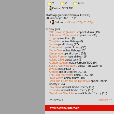
Y
Z
inne
Całość 3074 MB
Katalog gier (konwencja TOSEC)
Aktualizacja: 2021-07-11
Całość
,
md5
sha
(
7-Zip
,
TUGZip
)
Opisy gier
"Old Towers" (Atari ST)
opisał Misza (19)
Submarine Commander
opisał Kaz (36)
Frogs
opisał Xeen (0)
Choplifter!
opisał Urborg (0)
Joust
opisał Urborg (17)
Commando
opisał Urborg (35)
Mario Bros
opisał Urborg (13)
Xenophobe
opisał Urborg (36)
Robbo Forever
opisał tbxx (16)
Kolony 2106
opisał tbxx (3)
Archon II: Adept
opisał Urborg/TDC (9)
Spitfire Ace/Hellcat Ace
opisał Farscape (9)
Wyspa
opisał Kaz (9)
Archon
opisał Urborg/TDC (16)
The Last Starfighter
opisał TDC (30)
Dwie Wieże
opisał Muffy (19)
Basil The Great Mouse Detective
opisał Charlie
Cherry (125)
Inny Świat
opisał Charlie Cherry (17)
Inspektor
opisał Charlie Cherry (19)
Grand Prix Simulator
opisał Charlie Cherry (16)
«« nowsze
starsze »»
Wewnętrzne/Internals