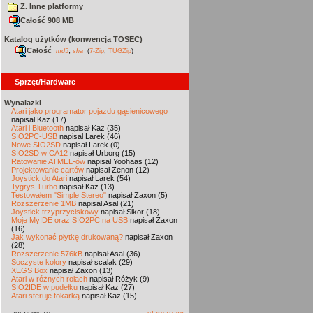
Z. Inne platformy
Całość 908 MB
Katalog użytków (konwencja TOSEC)
Całość
,
md5
sha
(
7-Zip
,
TUGZip
)
Sprzęt/Hardware
Wynalazki
Atari jako programator pojazdu gąsienicowego
napisał Kaz (17)
Atari i Bluetooth
napisał Kaz (35)
SIO2PC-USB
napisał Larek (46)
Nowe SIO2SD
napisał Larek (0)
SIO2SD w CA12
napisał Urborg (15)
Ratowanie ATMEL-ów
napisał Yoohaas (12)
Projektowanie cartów
napisał Zenon (12)
Joystick do Atari
napisał Larek (54)
Tygrys Turbo
napisał Kaz (13)
Testowałem "Simple Stereo"
napisał Zaxon (5)
Rozszerzenie 1MB
napisał Asal (21)
Joystick trzyprzyciskowy
napisał Sikor (18)
Moje MyIDE oraz SIO2PC na USB
napisał Zaxon
(16)
Jak wykonać płytkę drukowaną?
napisał Zaxon
(28)
Rozszerzenie 576kB
napisał Asal (36)
Soczyste kolory
napisał scalak (29)
XEGS Box
napisał Zaxon (13)
Atari w różnych rolach
napisał Różyk (9)
SIO2IDE w pudełku
napisał Kaz (27)
Atari steruje tokarką
napisał Kaz (15)