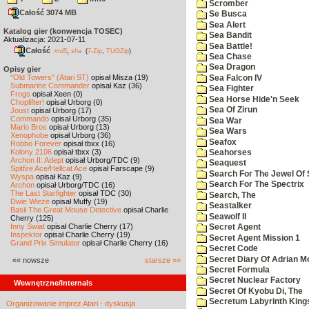
Scromber
Całość 3074 MB
Se Busca
Sea Alert
Katalog gier (konwencja TOSEC)
Sea Bandit
Aktualizacja: 2021-07-11
Sea Battle!
Całość
,
md5
sha
(
7-Zip
,
TUGZip
)
Sea Chase
Sea Dragon
Opisy gier
"Old Towers" (Atari ST)
opisał Misza (19)
Sea Falcon IV
Submarine Commander
opisał Kaz (36)
Sea Fighter
Frogs
opisał Xeen (0)
Sea Horse Hide'n Seek
Choplifter!
opisał Urborg (0)
Sea Of Zirun
Joust
opisał Urborg (17)
Commando
opisał Urborg (35)
Sea War
Mario Bros
opisał Urborg (13)
Sea Wars
Xenophobe
opisał Urborg (36)
Seafox
Robbo Forever
opisał tbxx (16)
Kolony 2106
opisał tbxx (3)
Seahorses
Archon II: Adept
opisał Urborg/TDC (9)
Seaquest
Spitfire Ace/Hellcat Ace
opisał Farscape (9)
Search For The Jewel Of 
Wyspa
opisał Kaz (9)
Search For The Spectrix
Archon
opisał Urborg/TDC (16)
The Last Starfighter
opisał TDC (30)
Search, The
Dwie Wieże
opisał Muffy (19)
Seastalker
Basil The Great Mouse Detective
opisał Charlie
Seawolf II
Cherry (125)
Inny Świat
opisał Charlie Cherry (17)
Secret Agent
Inspektor
opisał Charlie Cherry (19)
Secret Agent Mission 1
Grand Prix Simulator
opisał Charlie Cherry (16)
Secret Code
Secret Diary Of Adrian Mo
«« nowsze
starsze »»
Secret Formula
Secret Nuclear Factory
Wewnętrzne/Internals
Secret Of Kyobu Di, The
Secretum Labyrinth King
Organizowanie imprez Atari - dyskusja