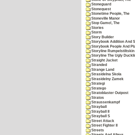
Stoneguard
Stonequest
Stonetime People, The
Stoneville Manor
Stop Gamo!, The
Stories
Storm
Story Builder
Storybook Addition And S
Storybook People And Pl
Storyline Rumpelstiltskin
Storyline The Ugly Duckl
Straight Jacket
Stranded
Strange Land
Strasidelna Skola
Strasidelny Zamek
Strategi
Stratego
Stratoblaster Outpost
Stratos
Straussenkampf
Strayball
Strayball II
Strayball S
Street Attack
Street Fighter II
Streets
Streets And Alleys