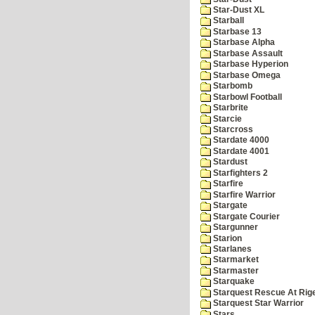
Star-Dust XL
Starball
Starbase 13
Starbase Alpha
Starbase Assault
Starbase Hyperion
Starbase Omega
Starbomb
Starbowl Football
Starbrite
Starcie
Starcross
Stardate 4000
Stardate 4001
Stardust
Starfighters 2
Starfire
Starfire Warrior
Stargate
Stargate Courier
Stargunner
Starion
Starlanes
Starmarket
Starmaster
Starquake
Starquest Rescue At Rige
Starquest Star Warrior
Stars