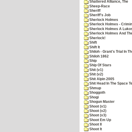
Shattered Alliance, The
Sheep-Race
Sheriff
Sheriff's Job
Sherlock Holmes
Sherlock Holmes - Crimin
Sherlock Holmes A Lukos
Sherlock Holmes And The
Sherlock!
Shift
Shift It
Shiloh - Grant's Trial In T
Shiloh 1862
Ship
Ship Of Stars
Shit (v1)
Shit (v2)
Shit Alpin 2005
Shit Head In The Space T
Shmup
Shoggoth
Shogi
Shogun Master
Shoot (v1)
Shoot (v2)
Shoot (v3)
Shoot Em Up
Shoot II
Shoot It