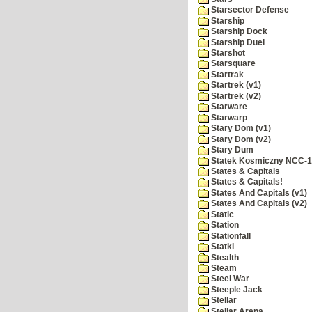
Starsector Defense
Starship
Starship Dock
Starship Duel
Starshot
Starsquare
Startrak
Startrek (v1)
Startrek (v2)
Starware
Starwarp
Stary Dom (v1)
Stary Dom (v2)
Stary Dum
Statek Kosmiczny NCC-
States & Capitals
States & Capitals!
States And Capitals (v1)
States And Capitals (v2)
Static
Station
Stationfall
Statki
Stealth
Steam
Steel War
Steeple Jack
Stellar
Stellar Arena