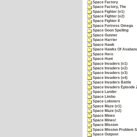
Space Factory
Space Factory, The
Space Fighter (v1)
Space Fighter (v2)
Space Fighter II
Space Fortress Omega
Space Goon Spelling
Space Gunner
Space Harrier
Space Hawk
Space Hawks Of Avabana
Space Hero
Space Hunt
Space Invaders (v1)
Space Invaders (v2)
Space Invaders (v3)
Space Invaders (v4)
Space Invaders Battle
Space Invaders Episode 
Space Lander
Space Limbo
Space Lobsters
Space Maze (v1)
Space Maze (v2)
Space Mines
Space Mines!
Space Mission
Space Mission Problem S
Space Outpost