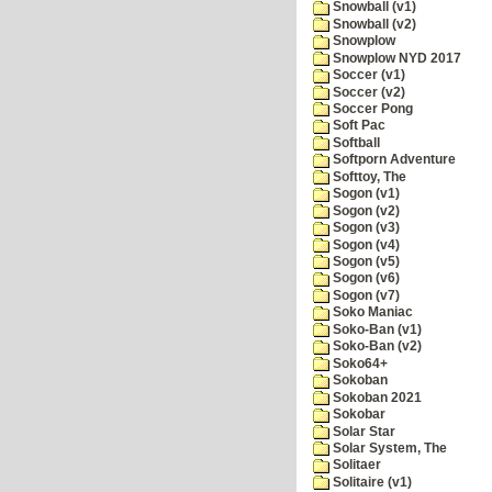
Snowball (v1)
Snowball (v2)
Snowplow
Snowplow NYD 2017
Soccer (v1)
Soccer (v2)
Soccer Pong
Soft Pac
Softball
Softporn Adventure
Softtoy, The
Sogon (v1)
Sogon (v2)
Sogon (v3)
Sogon (v4)
Sogon (v5)
Sogon (v6)
Sogon (v7)
Soko Maniac
Soko-Ban (v1)
Soko-Ban (v2)
Soko64+
Sokoban
Sokoban 2021
Sokobar
Solar Star
Solar System, The
Solitaer
Solitaire (v1)