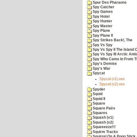
Spur Des Pharaons
Spy Catcher
Spy Games
Spy Hotel
Spy Hunter
Spy Master
Spy Plane
Spy Plane II
Spy Strikes Back!, The
Spy Vs Spy
Spy Vs Spy II The Island 
Spy Vs Spy III Arctic Anti
Spy Who Came In From T
Spy's Demise
Spy's War
Spycat
Spycat (v1).xex
Spycat (v2).xex
Spyder
Sqoid
Sqoid II
Square
Square Pairs
Squares
Squash (v1)
Squash (v2)
Squeeeeze!!!
Squirm Tracks
Squirrel On A Pogo Stick