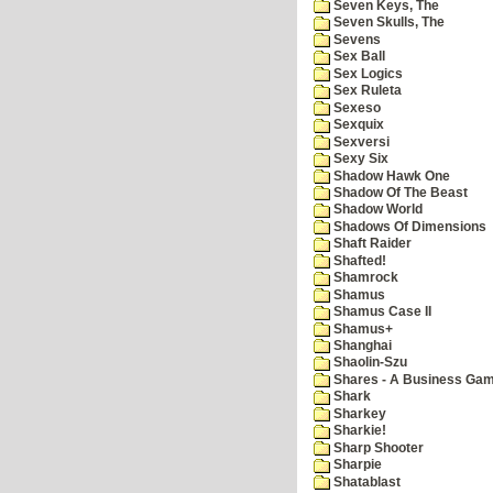
Seven Keys, The
Seven Skulls, The
Sevens
Sex Ball
Sex Logics
Sex Ruleta
Sexeso
Sexquix
Sexversi
Sexy Six
Shadow Hawk One
Shadow Of The Beast
Shadow World
Shadows Of Dimensions
Shaft Raider
Shafted!
Shamrock
Shamus
Shamus Case II
Shamus+
Shanghai
Shaolin-Szu
Shares - A Business Ga
Shark
Sharkey
Sharkie!
Sharp Shooter
Sharpie
Shatablast