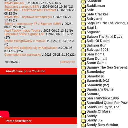
Saboteur
KWAS #40 live
z 2026-06-27 12:53 (167)
Saddleman
Spotkanie z grupą USSR
z 2026-06-26 19:36 (11)
KWAS #40 - zabierzcie Atari Portfolio!
z 2026-06-23
Safe
08:12 (0)
Safe Cracker
KWAS #40 - naprawa retrosprzętu
z 2026-06-21
Safryland
17:15 (1)
Saga Of Erik The Viking, 
Sceny z demosceny #7 z Bigerem i MBR
z 2026-
06-19 22:08 (0)
Sagi 1
Atari Floppy Image Toolkit
z 2026-06-17 13:51 (9)
Saguaro
Spotkanie online z grupą LST
z 2026-06-16 16:32
Saigon The Final Days
(17)
Recoil zintegrowany z macOS
z 2026-06-13 21:34
Sails Of Doom
(5)
Salmon Run
KWAS #40 odbędzie się w Katowicach
z 2026-06-
Salvage 2001
07 17:59 (25)
Sam Doma
Commodore po atarowsku
z 2026-05-28 21:50 (21)
Sam Doma II
«« nowsze
starsze »»
Same Game
Sammy The Sea Serpent
AtariOnline.pl na YouTube
Samobojcy
Samolocik
Samotnik (v1)
Samotnik (v2)
Samurai's Game
Samuraj
San Francisco 1906
Sanctified Quest For Pow
Sands Of Egypt, The
Sands Of Mars
Sandy
Sandy 3.2
Pomocnik/Helper
Sandy New Version