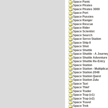
Space Panic
Space Pirates
Space Pirates 3000
Space Port
Space Pussies
Space Ranger
Space Rescue
Space Rider
Space Scientist
Space Search
Space Servo Station
Space Ship II
Space Shot
Space Shuttle
Space Shuttle - A Journe
Space Shuttle Adventure
Space Shuttle Re-Entry
Space Station
Space Station - Multiplica
Space Station 2048
Space Station Quest
Space Station Zulu
Space Taxi
Space Thief
Space Trader
Space Trap (v1)
Space Trap (v2)
Space Travel
Space Trek