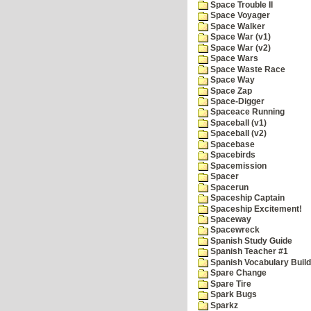
Space Trouble II
Space Voyager
Space Walker
Space War (v1)
Space War (v2)
Space Wars
Space Waste Race
Space Way
Space Zap
Space-Digger
Spaceace Running
Spaceball (v1)
Spaceball (v2)
Spacebase
Spacebirds
Spacemission
Spacer
Spacerun
Spaceship Captain
Spaceship Excitement!
Spaceway
Spacewreck
Spanish Study Guide
Spanish Teacher #1
Spanish Vocabulary Build
Spare Change
Spare Tire
Spark Bugs
Sparkz