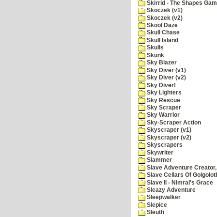
Skirrid - The Shapes Ga
Skoczek (v1)
Skoczek (v2)
Skool Daze
Skull Chase
Skull Island
Skulls
Skunk
Sky Blazer
Sky Diver (v1)
Sky Diver (v2)
Sky Diver!
Sky Lighters
Sky Rescue
Sky Scraper
Sky Warrior
Sky-Scraper Action
Skyscraper (v1)
Skyscraper (v2)
Skyscrapers
Skywriter
Slammer
Slave Adventure Creator,
Slave Cellars Of Golgolot
Slave II - Nimral's Grace
Sleazy Adventure
Sleepwalker
Slepice
Sleuth