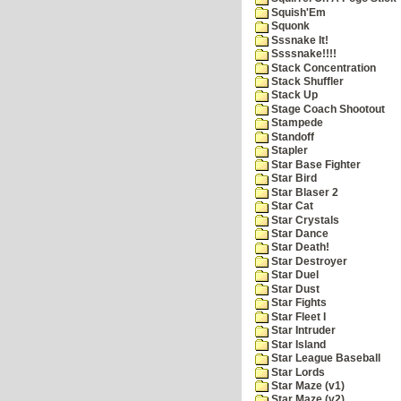
Squish'Em
Squonk
Sssnake It!
Ssssnake!!!!
Stack Concentration
Stack Shuffler
Stack Up
Stage Coach Shootout
Stampede
Standoff
Stapler
Star Base Fighter
Star Bird
Star Blaser 2
Star Cat
Star Crystals
Star Dance
Star Death!
Star Destroyer
Star Duel
Star Dust
Star Fights
Star Fleet I
Star Intruder
Star Island
Star League Baseball
Star Lords
Star Maze (v1)
Star Maze (v2)