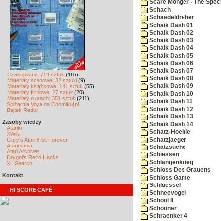
Scare Monger - The Specia
Schach
Schaedeldreher
Schaik Dash 01
Schaik Dash 02
Schaik Dash 03
Schaik Dash 04
Schaik Dash 05
Schaik Dash 06
Schaik Dash 07
Czasopisma: 714 sztuk
(185)
Schaik Dash 08
Materiały scenowe: 32 sztuki
(9)
Schaik Dash 09
Materiały książkowe: 141 sztuk
(55)
Materiały firmowe: 27 sztuk
(20)
Schaik Dash 10
Materiały o grach: 351 sztuk
(211)
Schaik Dash 11
Spiżarnia Voya na Chomikuj.pl
Schaik Dash 12
Bajtek Redux
Schaik Dash 13
Zasoby wiedzy
Schaik Dash 14
Atariki
Schatz-Hoehle
XWiki
Schatzjaeger
Gury's Atari 8-bit Forever
Atarimania
Schatzsuche
Atari Archives
Schiessen
Drygol's Retro Hacks
Schlangenkrieg
XL Search
Schloss Des Grauens
Kontakt
Schloss Game
Schluessel
HI SCORE CAFÉ
Schneevogel
School II
Schooner
Schraenker 4