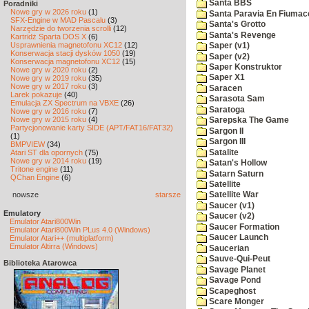
Santa BBS
Poradniki
Nowe gry w 2026 roku
(1)
Santa Paravia En Fiumac
SFX-Engine w MAD Pascalu
(3)
Santa's Grotto
Narzędzie do tworzenia scrolli
(12)
Santa's Revenge
Kartridż Sparta DOS X
(6)
Usprawnienia magnetofonu XC12
(12)
Saper (v1)
Konserwacja stacji dysków 1050
(19)
Saper (v2)
Konserwacja magnetofonu XC12
(15)
Saper Konstruktor
Nowe gry w 2020 roku
(2)
Saper X1
Nowe gry w 2019 roku
(35)
Nowe gry w 2017 roku
(3)
Saracen
Larek pokazuje
(40)
Sarasota Sam
Emulacja ZX Spectrum na VBXE
(26)
Saratoga
Nowe gry w 2016 roku
(7)
Nowe gry w 2015 roku
(4)
Sarepska The Game
Partycjonowanie karty SIDE (APT/FAT16/FAT32)
Sargon II
(1)
Sargon III
BMPVIEW
(34)
Satalite
Atari ST dla opornych
(75)
Nowe gry w 2014 roku
(19)
Satan's Hollow
Tritone engine
(11)
Satarn Saturn
QChan Engine
(6)
Satellite
nowsze
starsze
Satellite War
Saucer (v1)
Emulatory
Saucer (v2)
Emulator Atari800Win
Saucer Formation
Emulator Atari800Win PLus 4.0 (Windows)
Saucer Launch
Emulator Atari++ (multiplatform)
Emulator Altirra (Windows)
Saucerian
Sauve-Qui-Peut
Biblioteka Atarowca
Savage Planet
Savage Pond
Scapeghost
Scare Monger