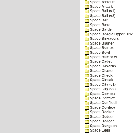
Space Assault
Space Attack
Space Ball (v1)
Space Ball (v2)
Space Bar
Space Base
Space Battle
Space Beagle Hyper Driv
Space Binvaders
Space Blaster
Space Bombs
Space Bowl
Space Bumpers
Space Cadet
Space Caverns
Space Chase
Space Check
Space Circuit
Space City (v1)
Space City (v2)
Space Combat
Space Conflict
Space Conflict II
Space Cowboy
Space Docker
Space Dodge
Space Dodger
Space Dungeon
Space Eggs