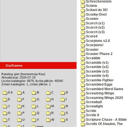
Schreckenstein
Sciana
Scitani do 30!
Scooby-Doo!
Scooter
Scorch (v1)
Scorch (v2)
Scorch (v3)
Score4
Scorpions v2.0
Scorpions!
Scouter
Scouter Phase 2
Scrabble
Scramble (v1)
Gry/Games
Scramble (v2)
Scramble (v3)
Katalog gier (konwencja Kaz)
Scramble (v4)
Aktualizacja: 2026-07-19
Scramble Fighter
Liczba katalogów: 8878, liczba plików: 40040
Zmian katalogów: 1, zmian plików: 1
Scrambled Eggs
Scrambled Word Game
0-9
A
B
C
D
Screaming Wings
Screaming Wings 2020
E
F
G
H
I
Screwball
J
K
L
M
N
Screwlight
Scrids
O
P
Q
R
S
Scrids II
Scripture Chase - A Bible
T
U
V
W
X
Scrolls Of Abadon, The
Y
Z
inne