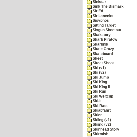
Sinistar
Sink The Bismark
Sir Ed
Sir Lancelot
Sisyphos
Sitting Target
Sixgun Shootout
Skakatory
Skarb Piratow
Skarbnik
Skate Crazy
Skateboard
Skeet
Skeet Shoot
Ski (v1)
Ski (v2)
Ski Jump
Ski King
Ski King II
Ski Run
Ski Weltcup
Ski-It
Ski-Race
Skiabfahrt
Skier
Skiing (v1)
Skiing (v2)
Skinhead Story
Skirmish