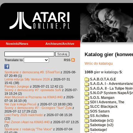
Nowinki/News
Archiwum/Archive
Katalog gier (konwe
Translate to
RSS
Wróc do katalogu
1069
gier w katalogu
S
:
Spotkanie z demosceną #9: STeel/Tori
z 2026-08-
07 20:49 (1)
S.A.B.O.T.A.G.E
Letnia edycja Silly Venture 2026
z 2026-07-31
15:41 (38)
S.A.G.A. I - Adventurelan
Pamięci Jurgiego
z 2026-07-21 12:42 (1)
S.A.G.A. II - La Tulipe Noir
Sceny z demosceny #7: opowiada SuN
z 2026-07-
S.N.O.P System NapeĂŞn
19 15:24 (2)
Atari Muzeum w Poznaniu na KWAS #40
z 2026-
S.O.S. Mangan
07-16 16:10 (4)
SDI I Adventure, The
Nie żyje kolega Pecuś
z 2026-07-13 18:00 (30)
SLCC Blackjack
Sceny z demosceny #7 - Grzegorz "Sun" Żyła
z
SOS Saturn
2026-07-12 17:29 (12)
Lost Party 2026 nadchodzi
z 2026-07-08 15:28
SS Achilles
(23)
Sabotage (v1)
Pan Zenon i Atari na KWAS #40
z 2026-07-07 13:25
Sabotage (v2)
(7)
Spotkanie z redakcją "The Voice"
z 2026-07-04
Sabotage!
07:42 (9)