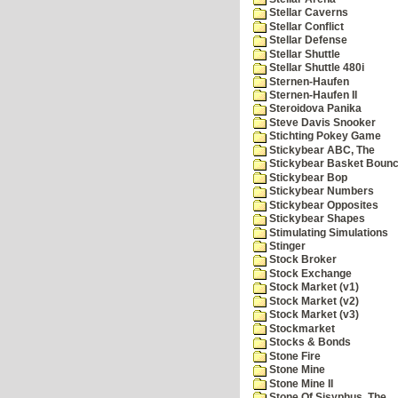
Stellar Caverns
Stellar Conflict
Stellar Defense
Stellar Shuttle
Stellar Shuttle 480i
Sternen-Haufen
Sternen-Haufen II
Steroidova Panika
Steve Davis Snooker
Stichting Pokey Game
Stickybear ABC, The
Stickybear Basket Boun
Stickybear Bop
Stickybear Numbers
Stickybear Opposites
Stickybear Shapes
Stimulating Simulations
Stinger
Stock Broker
Stock Exchange
Stock Market (v1)
Stock Market (v2)
Stock Market (v3)
Stockmarket
Stocks & Bonds
Stone Fire
Stone Mine
Stone Mine II
Stone Of Sisyphus, The