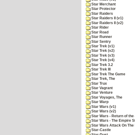
Star Merchant
Star Protector
Star Raiders
Star Raiders II (v1)
Star Raiders II (v2)
Star Rider
Star Road
Star Runner
Star Sentry
Star Trek (v1)
Star Trek (v2)
Star Trek (v3)
Star Trek (v4)
Star Trek 3.2
Star Trek III
Star Trek The Game
Star Trek, The
Star Trux
Star Vagrant
Star Venture
Star Voyages, The
Star Warp
Star Wars (v1)
Star Wars (v2)
Star Wars - Return of the 
Star Wars - The Empire S
Star Wars Attack On The 
Star-Castle
Star-Dust