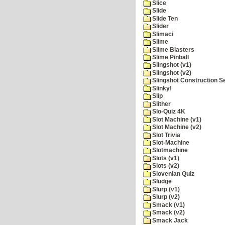
Slice
Slide
Slide Ten
Slider
Slimaci
Slime
Slime Blasters
Slime Pinball
Slingshot (v1)
Slingshot (v2)
Slingshot Construction S
Slinky!
Slip
Slither
Slo-Quiz 4K
Slot Machine (v1)
Slot Machine (v2)
Slot Trivia
Slot-Machine
Slotmachine
Slots (v1)
Slots (v2)
Slovenian Quiz
Sludge
Slurp (v1)
Slurp (v2)
Smack (v1)
Smack (v2)
Smack Jack