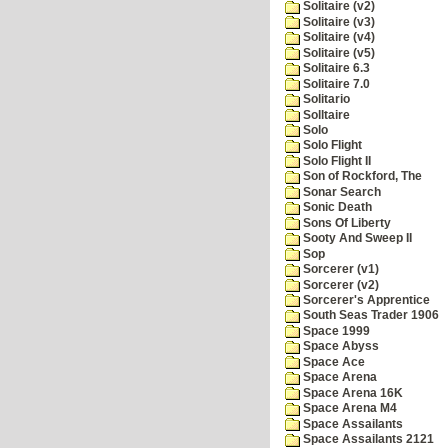
Solitaire (v2)
Solitaire (v3)
Solitaire (v4)
Solitaire (v5)
Solitaire 6.3
Solitaire 7.0
Solitario
Solltaire
Solo
Solo Flight
Solo Flight II
Son of Rockford, The
Sonar Search
Sonic Death
Sons Of Liberty
Sooty And Sweep II
Sop
Sorcerer (v1)
Sorcerer (v2)
Sorcerer's Apprentice
South Seas Trader 1906
Space 1999
Space Abyss
Space Ace
Space Arena
Space Arena 16K
Space Arena M4
Space Assailants
Space Assailants 2121