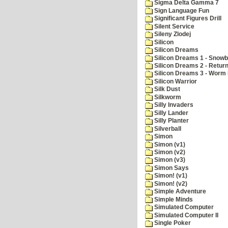
Sigma Delta Gamma 7
Sign Language Fun
Significant Figures Drill
Silent Service
Sileny Zlodej
Silicon
Silicon Dreams
Silicon Dreams 1 - Snowb
Silicon Dreams 2 - Retur
Silicon Dreams 3 - Worm 
Silicon Warrior
Silk Dust
Silkworm
Silly Invaders
Silly Lander
Silly Planter
Silverball
Simon
Simon (v1)
Simon (v2)
Simon (v3)
Simon Says
Simon! (v1)
Simon! (v2)
Simple Adventure
Simple Minds
Simulated Computer
Simulated Computer II
Single Poker