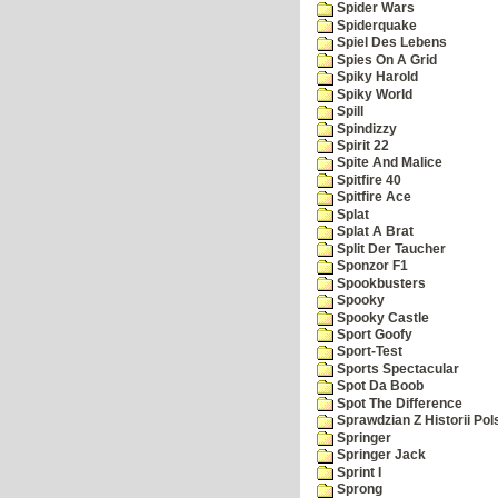
Spider Wars
Spiderquake
Spiel Des Lebens
Spies On A Grid
Spiky Harold
Spiky World
Spill
Spindizzy
Spirit 22
Spite And Malice
Spitfire 40
Spitfire Ace
Splat
Splat A Brat
Split Der Taucher
Sponzor F1
Spookbusters
Spooky
Spooky Castle
Sport Goofy
Sport-Test
Sports Spectacular
Spot Da Boob
Spot The Difference
Sprawdzian Z Historii Pol
Springer
Springer Jack
Sprint I
Sprong