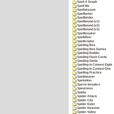
Spell A Graph
Spell Me
Spellakazam
Spellbetter
Spellbinder
Spellbound (v1)
Spellbound (v2)
Spellbound (v3)
Spellbreaker
Spelldiver
Spellicopter
Spelling Bee
Spelling Bee Games
Spelling Builder
Spelling Flash Cards
Spelling Genie
Spelling In Context Eight
Spelling In Context One
Spelling Practice
Spellweaver
Spelunker
Sperm Invaders
Speurneus
Spider
Spider Attack
Spider City
Spider Eater
Spider Invasion
Spider Valley