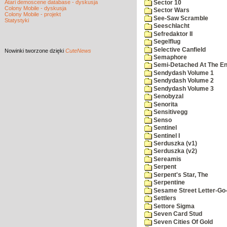
Atari demoscene database - dyskusja
Sector 10
Colony Mobile - dyskusja
Sector Wars
Colony Mobile - projekt
See-Saw Scramble
Statystyki
Seeschlacht
Sefredaktor II
Segelflug
Selective Canfield
Nowinki
tworzone dzięki
CuteNews
Semaphore
Semi-Detached At The End
Sendydash Volume 1
Sendydash Volume 2
Sendydash Volume 3
Senobyzal
Senorita
Sensitivegg
Senso
Sentinel
Sentinel I
Serduszka (v1)
Serduszka (v2)
Sereamis
Serpent
Serpent's Star, The
Serpentine
Sesame Street Letter-Go
Settlers
Settore Sigma
Seven Card Stud
Seven Cities Of Gold