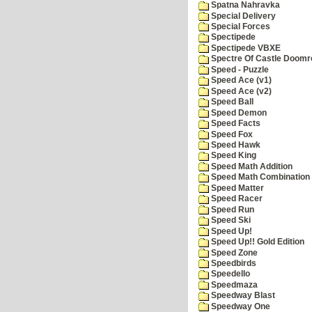
Spatna Nahravka
Special Delivery
Special Forces
Spectipede
Spectipede VBXE
Spectre Of Castle Doomr
Speed - Puzzle
Speed Ace (v1)
Speed Ace (v2)
Speed Ball
Speed Demon
Speed Facts
Speed Fox
Speed Hawk
Speed King
Speed Math Addition
Speed Math Combination
Speed Matter
Speed Racer
Speed Run
Speed Ski
Speed Up!
Speed Up!! Gold Edition
Speed Zone
Speedbirds
Speedello
Speedmaza
Speedway Blast
Speedway One