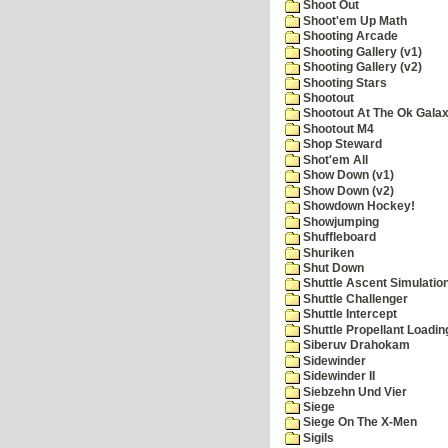
Shoot Out
Shoot'em Up Math
Shooting Arcade
Shooting Gallery (v1)
Shooting Gallery (v2)
Shooting Stars
Shootout
Shootout At The Ok Gala
Shootout M4
Shop Steward
Shot'em All
Show Down (v1)
Show Down (v2)
Showdown Hockey!
Showjumping
Shuffleboard
Shuriken
Shut Down
Shuttle Ascent Simulatio
Shuttle Challenger
Shuttle Intercept
Shuttle Propellant Loadin
Siberuv Drahokam
Sidewinder
Sidewinder II
Siebzehn Und Vier
Siege
Siege On The X-Men
Sigils