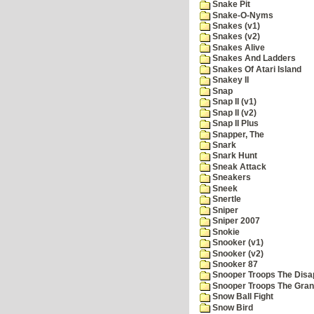
Snake Pit
Snake-O-Nyms
Snakes (v1)
Snakes (v2)
Snakes Alive
Snakes And Ladders
Snakes Of Atari Island
Snakey II
Snap
Snap II (v1)
Snap II (v2)
Snap II Plus
Snapper, The
Snark
Snark Hunt
Sneak Attack
Sneakers
Sneek
Snertle
Sniper
Sniper 2007
Snokie
Snooker (v1)
Snooker (v2)
Snooker 87
Snooper Troops The Disa
Snooper Troops The Grani
Snow Ball Fight
Snow Bird