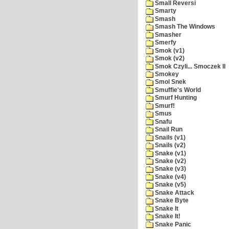
Small Reversi
Smarty
Smash
Smash The Windows
Smasher
Smerfy
Smok (v1)
Smok (v2)
Smok Czyli... Smoczek II
Smokey
Smol Snek
Smuffie's World
Smurf Hunting
Smurf!
Smus
Snafu
Snail Run
Snails (v1)
Snails (v2)
Snake (v1)
Snake (v2)
Snake (v3)
Snake (v4)
Snake (v5)
Snake Attack
Snake Byte
Snake It
Snake It!
Snake Panic