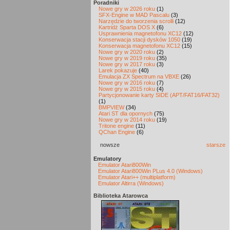
Poradniki
Nowe gry w 2026 roku
(1)
SFX-Engine w MAD Pascalu
(3)
Narzędzie do tworzenia scrolli
(12)
Kartridż Sparta DOS X
(6)
Usprawnienia magnetofonu XC12
(12)
Konserwacja stacji dysków 1050
(19)
Konserwacja magnetofonu XC12
(15)
Nowe gry w 2020 roku
(2)
Nowe gry w 2019 roku
(35)
Nowe gry w 2017 roku
(3)
Larek pokazuje
(40)
Emulacja ZX Spectrum na VBXE
(26)
Nowe gry w 2016 roku
(7)
Nowe gry w 2015 roku
(4)
Partycjonowanie karty SIDE (APT/FAT16/FAT32)
(1)
BMPVIEW
(34)
Atari ST dla opornych
(75)
Nowe gry w 2014 roku
(19)
Tritone engine
(11)
QChan Engine
(6)
nowsze
starsze
Emulatory
Emulator Atari800Win
Emulator Atari800Win PLus 4.0 (Windows)
Emulator Atari++ (multiplatform)
Emulator Altirra (Windows)
Biblioteka Atarowca