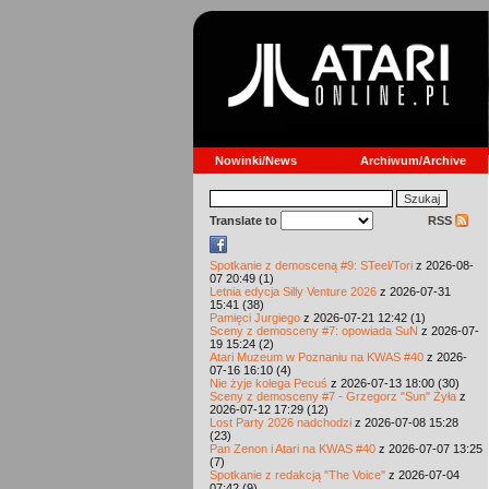
Nowinki/News
Archiwum/Archive
Translate to
RSS
Spotkanie z demosceną #9: STeel/Tori
z 2026-08-
07 20:49 (1)
Letnia edycja Silly Venture 2026
z 2026-07-31
15:41 (38)
Pamięci Jurgiego
z 2026-07-21 12:42 (1)
Sceny z demosceny #7: opowiada SuN
z 2026-07-
19 15:24 (2)
Atari Muzeum w Poznaniu na KWAS #40
z 2026-
07-16 16:10 (4)
Nie żyje kolega Pecuś
z 2026-07-13 18:00 (30)
Sceny z demosceny #7 - Grzegorz "Sun" Żyła
z
2026-07-12 17:29 (12)
Lost Party 2026 nadchodzi
z 2026-07-08 15:28
(23)
Pan Zenon i Atari na KWAS #40
z 2026-07-07 13:25
(7)
Spotkanie z redakcją "The Voice"
z 2026-07-04
07:42 (9)