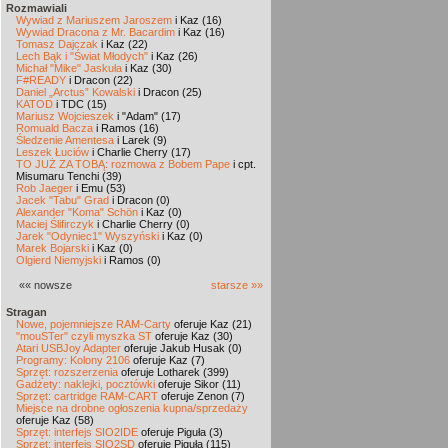
Rozmawiali
Wywiad z Mariuszem Jaroszem
i Kaz (16)
Wywiad Dracona z Mr. Bacardim
i Kaz (16)
Tomasz Dajczak
i Kaz (22)
Lech Bąk i "Świat Młodych"
i Kaz (26)
Michał "Mike" Jaskuła
i Kaz (30)
F#READY
i Dracon (22)
Daniel „Arctus” Kowalski
i Dracon (25)
KATOD
i TDC (15)
Mariusz Wojcieszek
i "Adam" (17)
Romuald Bacza
i Ramos (16)
Śledzenie Amentesa
i Larek (9)
Leszek Łuciów
i Charlie Cherry (17)
TO JUŻ ZA TOBĄ: rozmowa z Bobem Pape
i cpt.
Misumaru Tenchi (39)
Rob Jaeger
i Emu (53)
Jacek "Tabu" Grad
i Dracon (0)
Alexander "Koma" Schön
i Kaz (0)
Maciej Ślifirczyk
i Charlie Cherry (0)
Jarek "Odyniec1" Wyszyński
i Kaz (0)
Marek Bojarski
i Kaz (0)
Olgierd Niemyjski
i Ramos (0)
«« nowsze
starsze »»
Stragan
Nowe, pojemniejsze RAM-Carty
oferuje Kaz (21)
"mouSTer" czyli myszka ST
oferuje Kaz (30)
Atari USBJoy Adapter
oferuje Jakub Husak (0)
Programy: Kolony 2106
oferuje Kaz (7)
Sprzęt: rozszerzenia
oferuje Lotharek (399)
Gadżety: naklejki, pocztówki
oferuje Sikor (11)
Sprzęt: cartridge RAM-CART
oferuje Zenon (7)
Miejsce na drobne ogłoszenia kupna/sprzedaży
oferuje Kaz (58)
Sprzęt: interfejs SIO2IDE
oferuje Piguła (3)
Sprzęt: interfejs SIO2SD
oferuje Piguła (115)