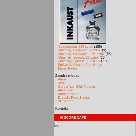
Czasopisma: 714 sztuk
(185)
Materiały scenowe: 32 sztuki
(9)
Materiały książkowe: 141 sztuk
(55)
Materiały firmowe: 27 sztuk
(20)
Materiały o grach: 351 sztuk
(211)
Spiżarnia Voya na Chomikuj.pl
Bajtek Redux
Zasoby wiedzy
Atariki
XWiki
Gury's Atari 8-bit Forever
Atarimania
Atari Archives
Drygol's Retro Hacks
XL Search
Kontakt
HI SCORE CAFÉ