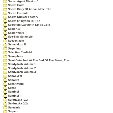
Secret Agent Mission 1
Secret Code
Secret Diary Of Adrian Mole, The
Secret Formula
Secret Nuclear Factory
Secret Of Kyobu Di, The
Secretum Labyrinth Kings Gold
Sector 10
Sector Wars
See-Saw Scramble
Seeschlacht
Sefredaktor II
Segelflug
Selective Canfield
Semaphore
Semi-Detached At The End Of The Street, The
Sendydash Volume 1
Sendydash Volume 2
Sendydash Volume 3
Senobyzal
Senorita
Sensitivegg
Senso
Sentinel
Sentinel I
Serduszka (v1)
Serduszka (v2)
Sereamis
Serpent