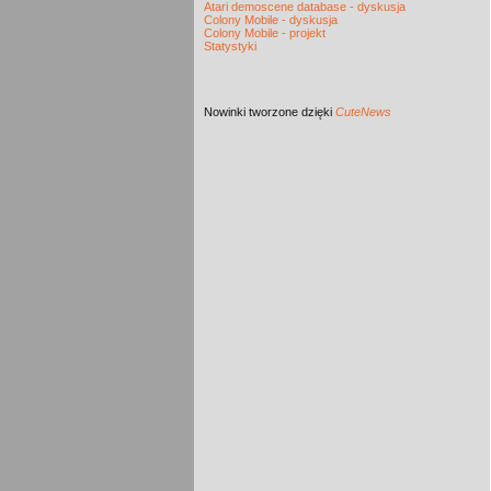
Atari demoscene database - dyskusja
Colony Mobile - dyskusja
Colony Mobile - projekt
Statystyki
Nowinki
tworzone dzięki
CuteNews