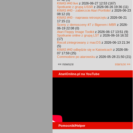
KWAS #40 live
z 2026-06-27 12:53 (167)
Spotkanie z grupą USSR
z 2026-06-26 19:36 (11)
KWAS #40 - zabierzcie Atari Portfolio!
z 2026-06-23
08:12 (0)
KWAS #40 - naprawa retrosprzętu
z 2026-06-21
17:15 (1)
Sceny z demosceny #7 z Bigerem i MBR
z 2026-
06-19 22:08 (0)
Atari Floppy Image Toolkit
z 2026-06-17 13:51 (9)
Spotkanie online z grupą LST
z 2026-06-16 16:32
(17)
Recoil zintegrowany z macOS
z 2026-06-13 21:34
(5)
KWAS #40 odbędzie się w Katowicach
z 2026-06-
07 17:59 (25)
Commodore po atarowsku
z 2026-05-28 21:50 (21)
«« nowsze
starsze »»
AtariOnline.pl na YouTube
Pomocnik/Helper