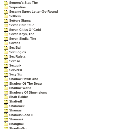
Serpent's Star, The
Serpentine
Sesame Street Letter-Go-Round
Settlers
Settore Sigma
Seven Card Stud
Seven Cities Of Gold
Seven Keys, The
Seven Skulls, The
Sevens
Sex Ball
Sex Logics
Sex Ruleta
Sexeso
Sexquix
Sexversi
Sexy Six
Shadow Hawk One
Shadow Of The Beast
Shadow World
Shadows Of Dimensions
Shaft Raider
Shafted!
Shamrock
Shamus
Shamus Case II
Shamus+
Shanghai
Shaolin-Szu