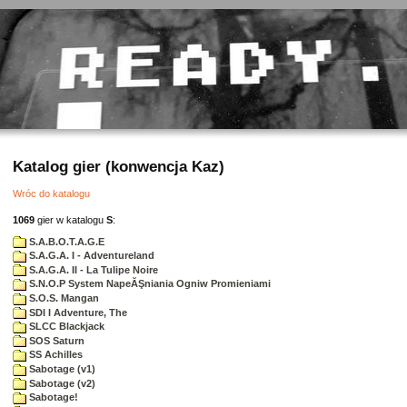
Katalog gier (konwencja Kaz)
Wróc do katalogu
1069
gier w katalogu
S
:
S.A.B.O.T.A.G.E
S.A.G.A. I - Adventureland
S.A.G.A. II - La Tulipe Noire
S.N.O.P System NapeĂŞniania Ogniw Promieniami
S.O.S. Mangan
SDI I Adventure, The
SLCC Blackjack
SOS Saturn
SS Achilles
Sabotage (v1)
Sabotage (v2)
Sabotage!