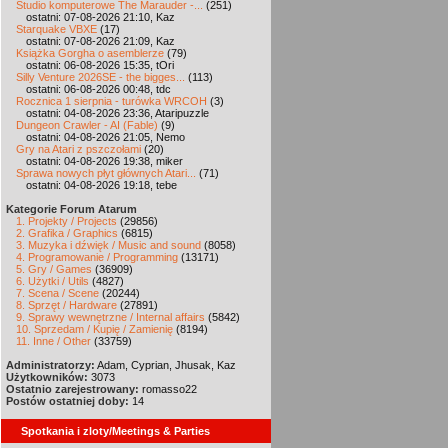
Studio komputerowe The Marauder -...
(251)
ostatni: 07-08-2026 21:10, Kaz
Starquake VBXE
(17)
ostatni: 07-08-2026 21:09, Kaz
Książka Gorgha o asemblerze
(79)
ostatni: 06-08-2026 15:35, tOri
Silly Venture 2026SE - the bigges...
(113)
ostatni: 06-08-2026 00:48, tdc
Rocznica 1 sierpnia - turówka WRCOH
(3)
ostatni: 04-08-2026 23:36, Ataripuzzle
Dungeon Crawler - AI (Fable)
(9)
ostatni: 04-08-2026 21:05, Nemo
Gry na Atari z pszczołami
(20)
ostatni: 04-08-2026 19:38, miker
Sprawa nowych płyt głównych Atari...
(71)
ostatni: 04-08-2026 19:18, tebe
Kategorie Forum Atarum
1. Projekty / Projects
(29856)
2. Grafika / Graphics
(6815)
3. Muzyka i dźwięk / Music and sound
(8058)
4. Programowanie / Programming
(13171)
5. Gry / Games
(36909)
6. Użytki / Utils
(4827)
7. Scena / Scene
(20244)
8. Sprzęt / Hardware
(27891)
9. Sprawy wewnętrzne / Internal affairs
(5842)
10. Sprzedam / Kupię / Zamienię
(8194)
11. Inne / Other
(33759)
Administratorzy:
Adam, Cyprian, Jhusak, Kaz
Użytkowników:
3073
Ostatnio zarejestrowany:
romasso22
Postów ostatniej doby:
14
Spotkania i zloty/Meetings & Parties