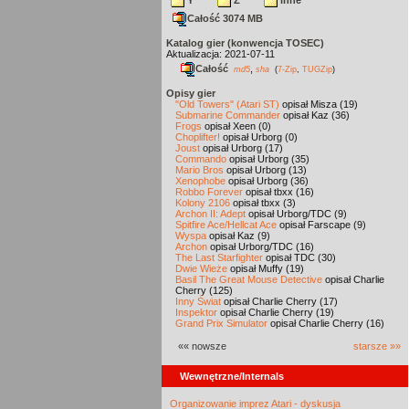
Y
Z
inne
Całość 3074 MB
Katalog gier (konwencja TOSEC)
Aktualizacja: 2021-07-11
Całość
,
md5
sha
(
7-Zip
,
TUGZip
)
Opisy gier
"Old Towers" (Atari ST)
opisał Misza (19)
Submarine Commander
opisał Kaz (36)
Frogs
opisał Xeen (0)
Choplifter!
opisał Urborg (0)
Joust
opisał Urborg (17)
Commando
opisał Urborg (35)
Mario Bros
opisał Urborg (13)
Xenophobe
opisał Urborg (36)
Robbo Forever
opisał tbxx (16)
Kolony 2106
opisał tbxx (3)
Archon II: Adept
opisał Urborg/TDC (9)
Spitfire Ace/Hellcat Ace
opisał Farscape (9)
Wyspa
opisał Kaz (9)
Archon
opisał Urborg/TDC (16)
The Last Starfighter
opisał TDC (30)
Dwie Wieże
opisał Muffy (19)
Basil The Great Mouse Detective
opisał Charlie
Cherry (125)
Inny Świat
opisał Charlie Cherry (17)
Inspektor
opisał Charlie Cherry (19)
Grand Prix Simulator
opisał Charlie Cherry (16)
«« nowsze
starsze »»
Wewnętrzne/Internals
Organizowanie imprez Atari - dyskusja