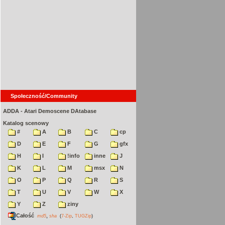
Społeczność/Community
ADDA - Atari Demoscene DAtabase
Katalog scenowy
#
A
B
C
cp
D
E
F
G
gfx
H
I
!info
inne
J
K
L
M
msx
N
O
P
Q
R
S
T
U
V
W
X
Y
Z
ziny
Całość
,
md5
sha
(
7-Zip
,
TUGZip
)