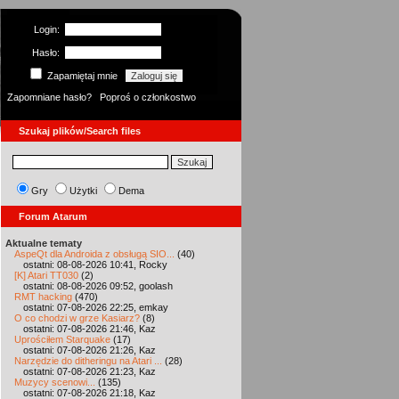
Login:
Hasło:
Zapamiętaj mnie
Zapomniane hasło?
Poproś o członkostwo
Szukaj plików/Search files
Gry
Użytki
Dema
Forum Atarum
Aktualne tematy
AspeQt dla Androida z obsługą SIO...
(40)
ostatni: 08-08-2026 10:41, Rocky
[K] Atari TT030
(2)
ostatni: 08-08-2026 09:52, goolash
RMT hacking
(470)
ostatni: 07-08-2026 22:25, emkay
O co chodzi w grze Kasiarz?
(8)
ostatni: 07-08-2026 21:46, Kaz
Uprościłem Starquake
(17)
ostatni: 07-08-2026 21:26, Kaz
Narzędzie do ditheringu na Atari ...
(28)
ostatni: 07-08-2026 21:23, Kaz
Muzycy scenowi...
(135)
ostatni: 07-08-2026 21:18, Kaz