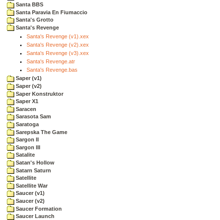
Santa BBS
Santa Paravia En Fiumaccio
Santa's Grotto
Santa's Revenge
Santa's Revenge (v1).xex
Santa's Revenge (v2).xex
Santa's Revenge (v3).xex
Santa's Revenge.atr
Santa's Revenge.bas
Saper (v1)
Saper (v2)
Saper Konstruktor
Saper X1
Saracen
Sarasota Sam
Saratoga
Sarepska The Game
Sargon II
Sargon III
Satalite
Satan's Hollow
Satarn Saturn
Satellite
Satellite War
Saucer (v1)
Saucer (v2)
Saucer Formation
Saucer Launch