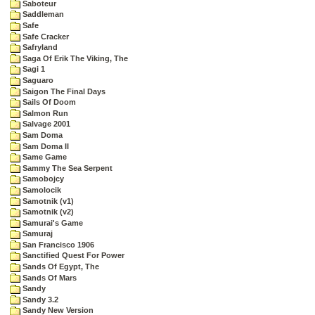
Saboteur
Saddleman
Safe
Safe Cracker
Safryland
Saga Of Erik The Viking, The
Sagi 1
Saguaro
Saigon The Final Days
Sails Of Doom
Salmon Run
Salvage 2001
Sam Doma
Sam Doma II
Same Game
Sammy The Sea Serpent
Samobojcy
Samolocik
Samotnik (v1)
Samotnik (v2)
Samurai's Game
Samuraj
San Francisco 1906
Sanctified Quest For Power
Sands Of Egypt, The
Sands Of Mars
Sandy
Sandy 3.2
Sandy New Version