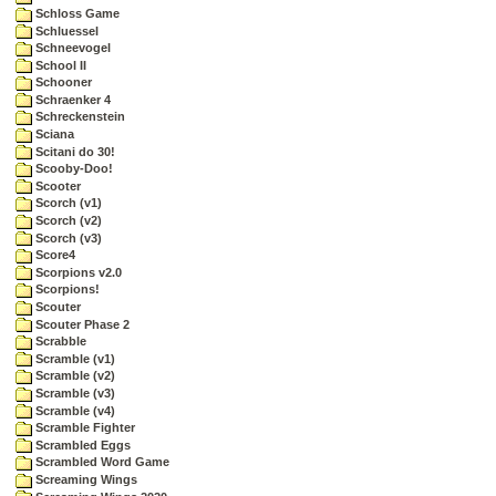
Schloss Game
Schluessel
Schneevogel
School II
Schooner
Schraenker 4
Schreckenstein
Sciana
Scitani do 30!
Scooby-Doo!
Scooter
Scorch (v1)
Scorch (v2)
Scorch (v3)
Score4
Scorpions v2.0
Scorpions!
Scouter
Scouter Phase 2
Scrabble
Scramble (v1)
Scramble (v2)
Scramble (v3)
Scramble (v4)
Scramble Fighter
Scrambled Eggs
Scrambled Word Game
Screaming Wings