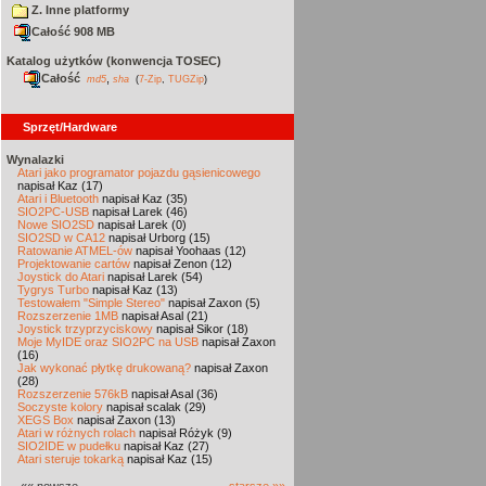
Z. Inne platformy
Całość 908 MB
Katalog użytków (konwencja TOSEC)
Całość
,
md5
sha
(
7-Zip
,
TUGZip
)
Sprzęt/Hardware
Wynalazki
Atari jako programator pojazdu gąsienicowego
napisał Kaz (17)
Atari i Bluetooth
napisał Kaz (35)
SIO2PC-USB
napisał Larek (46)
Nowe SIO2SD
napisał Larek (0)
SIO2SD w CA12
napisał Urborg (15)
Ratowanie ATMEL-ów
napisał Yoohaas (12)
Projektowanie cartów
napisał Zenon (12)
Joystick do Atari
napisał Larek (54)
Tygrys Turbo
napisał Kaz (13)
Testowałem "Simple Stereo"
napisał Zaxon (5)
Rozszerzenie 1MB
napisał Asal (21)
Joystick trzyprzyciskowy
napisał Sikor (18)
Moje MyIDE oraz SIO2PC na USB
napisał Zaxon
(16)
Jak wykonać płytkę drukowaną?
napisał Zaxon
(28)
Rozszerzenie 576kB
napisał Asal (36)
Soczyste kolory
napisał scalak (29)
XEGS Box
napisał Zaxon (13)
Atari w różnych rolach
napisał Różyk (9)
SIO2IDE w pudełku
napisał Kaz (27)
Atari steruje tokarką
napisał Kaz (15)