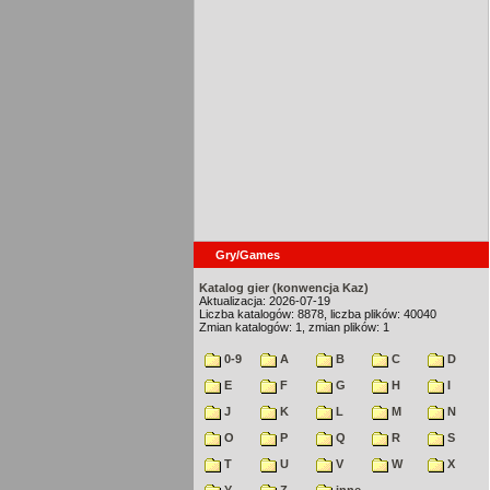
Gry/Games
Katalog gier (konwencja Kaz)
Aktualizacja: 2026-07-19
Liczba katalogów: 8878, liczba plików: 40040
Zmian katalogów: 1, zmian plików: 1
0-9
A
B
C
D
E
F
G
H
I
J
K
L
M
N
O
P
Q
R
S
T
U
V
W
X