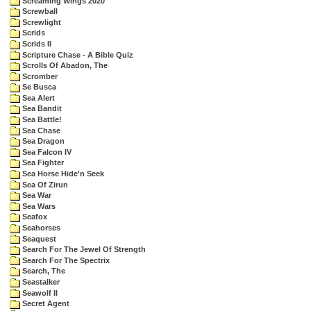
Screaming Wings 2020
Screwball
Screwlight
Scrids
Scrids II
Scripture Chase - A Bible Quiz
Scrolls Of Abadon, The
Scromber
Se Busca
Sea Alert
Sea Bandit
Sea Battle!
Sea Chase
Sea Dragon
Sea Falcon IV
Sea Fighter
Sea Horse Hide'n Seek
Sea Of Zirun
Sea War
Sea Wars
Seafox
Seahorses
Seaquest
Search For The Jewel Of Strength
Search For The Spectrix
Search, The
Seastalker
Seawolf II
Secret Agent