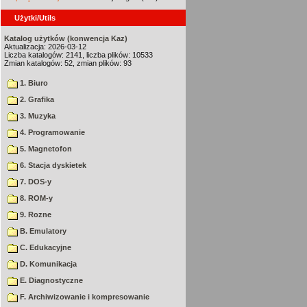
Użytki/Utils
Katalog użytków (konwencja Kaz)
Aktualizacja: 2026-03-12
Liczba katalogów: 2141, liczba plików: 10533
Zmian katalogów: 52, zmian plików: 93
1. Biuro
2. Grafika
3. Muzyka
4. Programowanie
5. Magnetofon
6. Stacja dyskietek
7. DOS-y
8. ROM-y
9. Rozne
B. Emulatory
C. Edukacyjne
D. Komunikacja
E. Diagnostyczne
F. Archiwizowanie i kompresowanie