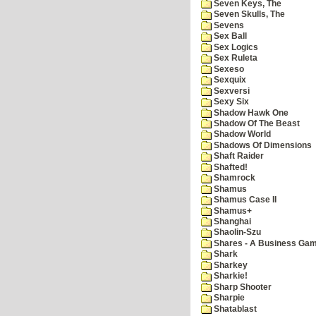
Seven Keys, The
Seven Skulls, The
Sevens
Sex Ball
Sex Logics
Sex Ruleta
Sexeso
Sexquix
Sexversi
Sexy Six
Shadow Hawk One
Shadow Of The Beast
Shadow World
Shadows Of Dimensions
Shaft Raider
Shafted!
Shamrock
Shamus
Shamus Case II
Shamus+
Shanghai
Shaolin-Szu
Shares - A Business Ga
Shark
Sharkey
Sharkie!
Sharp Shooter
Sharpie
Shatablast