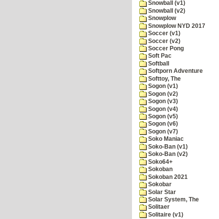
Snowball (v1)
Snowball (v2)
Snowplow
Snowplow NYD 2017
Soccer (v1)
Soccer (v2)
Soccer Pong
Soft Pac
Softball
Softporn Adventure
Softtoy, The
Sogon (v1)
Sogon (v2)
Sogon (v3)
Sogon (v4)
Sogon (v5)
Sogon (v6)
Sogon (v7)
Soko Maniac
Soko-Ban (v1)
Soko-Ban (v2)
Soko64+
Sokoban
Sokoban 2021
Sokobar
Solar Star
Solar System, The
Solitaer
Solitaire (v1)