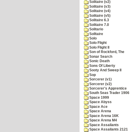
Solitaire (v2)
Solitaire (v3)
Solitaire (v4)
Solitaire (v5)
Solitaire 6.3
Solitaire 7.0
Solitario
Solltaire
Solo
Solo Flight
Solo Flight II
Son of Rockford, The
Sonar Search
Sonic Death
Sons Of Liberty
Sooty And Sweep II
Sop
Sorcerer (v1)
Sorcerer (v2)
Sorcerer's Apprentice
South Seas Trader 1906
Space 1999
Space Abyss
Space Ace
Space Arena
Space Arena 16K
Space Arena M4
Space Assailants
Space Assailants 2121