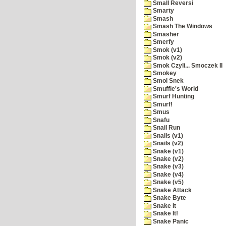
Small Reversi
Smarty
Smash
Smash The Windows
Smasher
Smerfy
Smok (v1)
Smok (v2)
Smok Czyli... Smoczek II
Smokey
Smol Snek
Smuffie's World
Smurf Hunting
Smurf!
Smus
Snafu
Snail Run
Snails (v1)
Snails (v2)
Snake (v1)
Snake (v2)
Snake (v3)
Snake (v4)
Snake (v5)
Snake Attack
Snake Byte
Snake It
Snake It!
Snake Panic