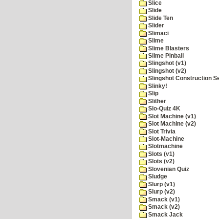
Slice
Slide
Slide Ten
Slider
Slimaci
Slime
Slime Blasters
Slime Pinball
Slingshot (v1)
Slingshot (v2)
Slingshot Construction S
Slinky!
Slip
Slither
Slo-Quiz 4K
Slot Machine (v1)
Slot Machine (v2)
Slot Trivia
Slot-Machine
Slotmachine
Slots (v1)
Slots (v2)
Slovenian Quiz
Sludge
Slurp (v1)
Slurp (v2)
Smack (v1)
Smack (v2)
Smack Jack