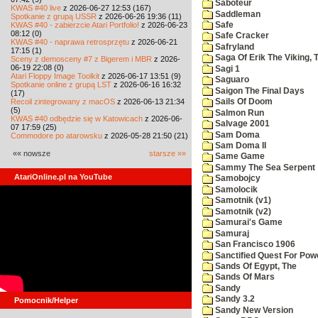
Saboteur
KWAS #40 live
z 2026-06-27 12:53 (167)
Saddleman
Spotkanie z grupą USSR
z 2026-06-26 19:36 (11)
KWAS #40 - zabierzcie Atari Portfolio!
z 2026-06-23
Safe
08:12 (0)
Safe Cracker
KWAS #40 - naprawa retrosprzętu
z 2026-06-21
Safryland
17:15 (1)
Saga Of Erik The Viking, 
Sceny z demosceny #7 z Bigerem i MBR
z 2026-
06-19 22:08 (0)
Sagi 1
Atari Floppy Image Toolkit
z 2026-06-17 13:51 (9)
Saguaro
Spotkanie online z grupą LST
z 2026-06-16 16:32
Saigon The Final Days
(17)
Recoil zintegrowany z macOS
z 2026-06-13 21:34
Sails Of Doom
(5)
Salmon Run
KWAS #40 odbędzie się w Katowicach
z 2026-06-
Salvage 2001
07 17:59 (25)
Sam Doma
Commodore po atarowsku
z 2026-05-28 21:50 (21)
Sam Doma II
«« nowsze
starsze »»
Same Game
Sammy The Sea Serpent
AtariOnline.pl na YouTube
Samobojcy
Samolocik
Samotnik (v1)
Samotnik (v2)
Samurai's Game
Samuraj
San Francisco 1906
Sanctified Quest For Pow
Sands Of Egypt, The
Sands Of Mars
Sandy
Sandy 3.2
Pomocnik/Helper
Sandy New Version