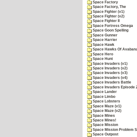
Space Factory
Space Factory, The
Space Fighter (v1)
Space Fighter (v2)
Space Fighter II
Space Fortress Omega
Space Goon Spelling
Space Gunner
Space Harrier
Space Hawk
Space Hawks Of Avabana
Space Hero
Space Hunt
Space Invaders (v1)
Space Invaders (v2)
Space Invaders (v3)
Space Invaders (v4)
Space Invaders Battle
Space Invaders Episode 
Space Lander
Space Limbo
Space Lobsters
Space Maze (v1)
Space Maze (v2)
Space Mines
Space Mines!
Space Mission
Space Mission Problem S
Space Outpost