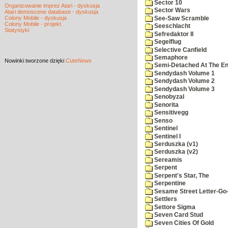
Sector 10
Organizowanie imprez Atari - dyskusja
Sector Wars
Atari demoscene database - dyskusja
Colony Mobile - dyskusja
See-Saw Scramble
Colony Mobile - projekt
Seeschlacht
Statystyki
Sefredaktor II
Segelflug
Selective Canfield
Semaphore
Nowinki
tworzone dzięki
CuteNews
Semi-Detached At The End
Sendydash Volume 1
Sendydash Volume 2
Sendydash Volume 3
Senobyzal
Senorita
Sensitivegg
Senso
Sentinel
Sentinel I
Serduszka (v1)
Serduszka (v2)
Sereamis
Serpent
Serpent's Star, The
Serpentine
Sesame Street Letter-Go
Settlers
Settore Sigma
Seven Card Stud
Seven Cities Of Gold