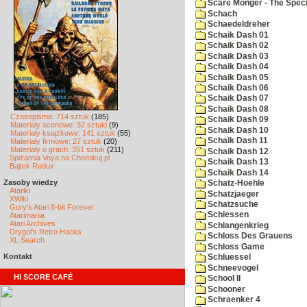
Scare Monger - The Specia
Schach
Schaedeldreher
Schaik Dash 01
Schaik Dash 02
Schaik Dash 03
Schaik Dash 04
Schaik Dash 05
Schaik Dash 06
Schaik Dash 07
Schaik Dash 08
Czasopisma: 714 sztuk
(185)
Schaik Dash 09
Materiały scenowe: 32 sztuki
(9)
Schaik Dash 10
Materiały książkowe: 141 sztuk
(55)
Schaik Dash 11
Materiały firmowe: 27 sztuk
(20)
Materiały o grach: 351 sztuk
(211)
Schaik Dash 12
Spiżarnia Voya na Chomikuj.pl
Schaik Dash 13
Bajtek Redux
Schaik Dash 14
Zasoby wiedzy
Schatz-Hoehle
Atariki
Schatzjaeger
XWiki
Schatzsuche
Gury's Atari 8-bit Forever
Schiessen
Atarimania
Atari Archives
Schlangenkrieg
Drygol's Retro Hacks
Schloss Des Grauens
XL Search
Schloss Game
Kontakt
Schluessel
Schneevogel
HI SCORE CAFÉ
School II
Schooner
Schraenker 4