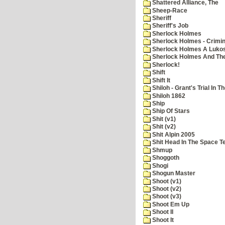
Shattered Alliance, The
Sheep-Race
Sheriff
Sheriff's Job
Sherlock Holmes
Sherlock Holmes - Crimin
Sherlock Holmes A Lukos
Sherlock Holmes And The
Sherlock!
Shift
Shift It
Shiloh - Grant's Trial In T
Shiloh 1862
Ship
Ship Of Stars
Shit (v1)
Shit (v2)
Shit Alpin 2005
Shit Head In The Space T
Shmup
Shoggoth
Shogi
Shogun Master
Shoot (v1)
Shoot (v2)
Shoot (v3)
Shoot Em Up
Shoot II
Shoot It