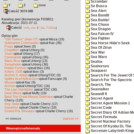
Scromber
Y
Z
inne
Se Busca
Sea Alert
Całość 3074 MB
Sea Bandit
Katalog gier (konwencja TOSEC)
Sea Battle!
Aktualizacja: 2021-07-11
Sea Chase
Całość
,
md5
sha
(
7-Zip
,
TUGZip
)
Sea Dragon
Sea Falcon IV
Opisy gier
Sea Fighter
"Old Towers" (Atari ST)
opisał Misza (19)
Submarine Commander
opisał Kaz (36)
Sea Horse Hide'n Seek
Frogs
opisał Xeen (0)
Sea Of Zirun
Choplifter!
opisał Urborg (0)
Sea War
Joust
opisał Urborg (17)
Sea Wars
Commando
opisał Urborg (35)
Mario Bros
opisał Urborg (13)
Seafox
Xenophobe
opisał Urborg (36)
Seahorses
Robbo Forever
opisał tbxx (16)
Seaquest
Kolony 2106
opisał tbxx (3)
Archon II: Adept
opisał Urborg/TDC (9)
Search For The Jewel Of 
Spitfire Ace/Hellcat Ace
opisał Farscape (9)
Search For The Spectrix
Wyspa
opisał Kaz (9)
Search, The
Archon
opisał Urborg/TDC (16)
Seastalker
The Last Starfighter
opisał TDC (30)
Dwie Wieże
opisał Muffy (19)
Seawolf II
Basil The Great Mouse Detective
opisał Charlie
Secret Agent
Cherry (125)
Secret Agent Mission 1
Inny Świat
opisał Charlie Cherry (17)
Inspektor
opisał Charlie Cherry (19)
Secret Code
Grand Prix Simulator
opisał Charlie Cherry (16)
Secret Diary Of Adrian Mo
Secret Formula
«« nowsze
starsze »»
Secret Nuclear Factory
Secret Of Kyobu Di, The
Wewnętrzne/Internals
Secretum Labyrinth King