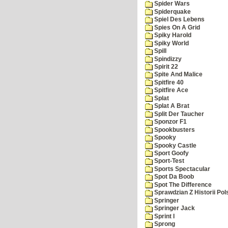
Spider Wars
Spiderquake
Spiel Des Lebens
Spies On A Grid
Spiky Harold
Spiky World
Spill
Spindizzy
Spirit 22
Spite And Malice
Spitfire 40
Spitfire Ace
Splat
Splat A Brat
Split Der Taucher
Sponzor F1
Spookbusters
Spooky
Spooky Castle
Sport Goofy
Sport-Test
Sports Spectacular
Spot Da Boob
Spot The Difference
Sprawdzian Z Historii Pol
Springer
Springer Jack
Sprint I
Sprong