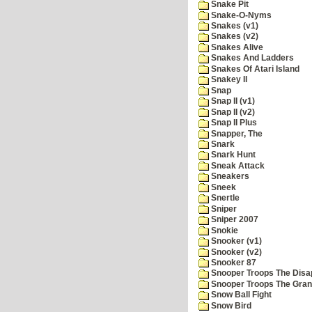
Snake Pit
Snake-O-Nyms
Snakes (v1)
Snakes (v2)
Snakes Alive
Snakes And Ladders
Snakes Of Atari Island
Snakey II
Snap
Snap II (v1)
Snap II (v2)
Snap II Plus
Snapper, The
Snark
Snark Hunt
Sneak Attack
Sneakers
Sneek
Snertle
Sniper
Sniper 2007
Snokie
Snooker (v1)
Snooker (v2)
Snooker 87
Snooper Troops The Disa
Snooper Troops The Grani
Snow Ball Fight
Snow Bird