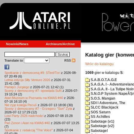
Nowinki/News
Archiwum/Archive
Katalog gier (konwe
Translate to
RSS
Wróc do katalogu
1069
gier w katalogu
S
:
Spotkanie z demosceną #9: STeel/Tori
z 2026-08-
07 20:49 (6)
S.A.B.O.T.A.G.E
Letnia edycja Silly Venture 2026
z 2026-07-31
15:41 (38)
S.A.G.A. I - Adventurelan
Pamięci Jurgiego
z 2026-07-21 12:42 (1)
S.A.G.A. II - La Tulipe Noir
Sceny z demosceny #7: opowiada SuN
z 2026-07-
S.N.O.P System NapeĂŞn
19 15:24 (2)
Atari Muzeum w Poznaniu na KWAS #40
z 2026-
S.O.S. Mangan
07-16 16:10 (4)
SDI I Adventure, The
Nie żyje kolega Pecuś
z 2026-07-13 18:00 (30)
SLCC Blackjack
Sceny z demosceny #7 - Grzegorz "Sun" Żyła
z
SOS Saturn
2026-07-12 17:29 (12)
Lost Party 2026 nadchodzi
z 2026-07-08 15:28
SS Achilles
(23)
Sabotage (v1)
Pan Zenon i Atari na KWAS #40
z 2026-07-07 13:25
Sabotage (v2)
(7)
Spotkanie z redakcją "The Voice"
z 2026-07-04
Sabotage!
07:42 (9)