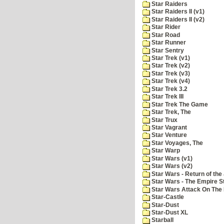
Star Raiders
Star Raiders II (v1)
Star Raiders II (v2)
Star Rider
Star Road
Star Runner
Star Sentry
Star Trek (v1)
Star Trek (v2)
Star Trek (v3)
Star Trek (v4)
Star Trek 3.2
Star Trek III
Star Trek The Game
Star Trek, The
Star Trux
Star Vagrant
Star Venture
Star Voyages, The
Star Warp
Star Wars (v1)
Star Wars (v2)
Star Wars - Return of the 
Star Wars - The Empire S
Star Wars Attack On The 
Star-Castle
Star-Dust
Star-Dust XL
Starball