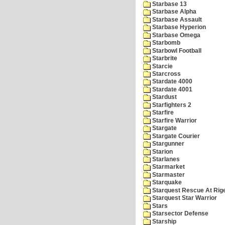
Starbase 13
Starbase Alpha
Starbase Assault
Starbase Hyperion
Starbase Omega
Starbomb
Starbowl Football
Starbrite
Starcie
Starcross
Stardate 4000
Stardate 4001
Stardust
Starfighters 2
Starfire
Starfire Warrior
Stargate
Stargate Courier
Stargunner
Starion
Starlanes
Starmarket
Starmaster
Starquake
Starquest Rescue At Rige
Starquest Star Warrior
Stars
Starsector Defense
Starship