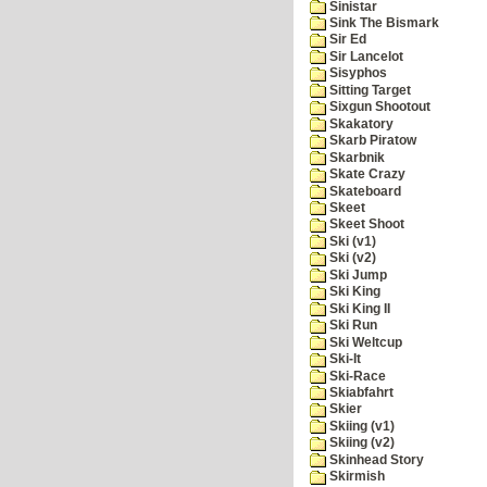
Sinistar
Sink The Bismark
Sir Ed
Sir Lancelot
Sisyphos
Sitting Target
Sixgun Shootout
Skakatory
Skarb Piratow
Skarbnik
Skate Crazy
Skateboard
Skeet
Skeet Shoot
Ski (v1)
Ski (v2)
Ski Jump
Ski King
Ski King II
Ski Run
Ski Weltcup
Ski-It
Ski-Race
Skiabfahrt
Skier
Skiing (v1)
Skiing (v2)
Skinhead Story
Skirmish