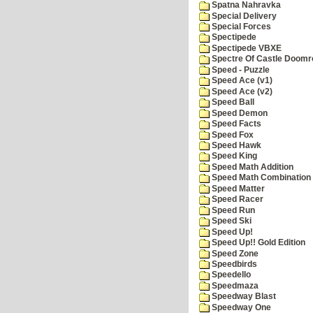
Spatna Nahravka
Special Delivery
Special Forces
Spectipede
Spectipede VBXE
Spectre Of Castle Doomr
Speed - Puzzle
Speed Ace (v1)
Speed Ace (v2)
Speed Ball
Speed Demon
Speed Facts
Speed Fox
Speed Hawk
Speed King
Speed Math Addition
Speed Math Combination
Speed Matter
Speed Racer
Speed Run
Speed Ski
Speed Up!
Speed Up!! Gold Edition
Speed Zone
Speedbirds
Speedello
Speedmaza
Speedway Blast
Speedway One