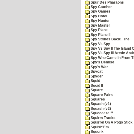
Spur Des Pharaons
Spy Catcher
Spy Games
Spy Hotel
Spy Hunter
Spy Master
Spy Plane
Spy Plane II
Spy Strikes Back!, The
Spy Vs Spy
Spy Vs Spy II The Island 
Spy Vs Spy III Arctic Anti
Spy Who Came In From T
Spy's Demise
Spy's War
Spycat
Spyder
Sqoid
Sqoid II
Square
Square Pairs
Squares
Squash (v1)
Squash (v2)
Squeeeeze!!!
Squirm Tracks
Squirrel On A Pogo Stick
Squish'Em
Squonk