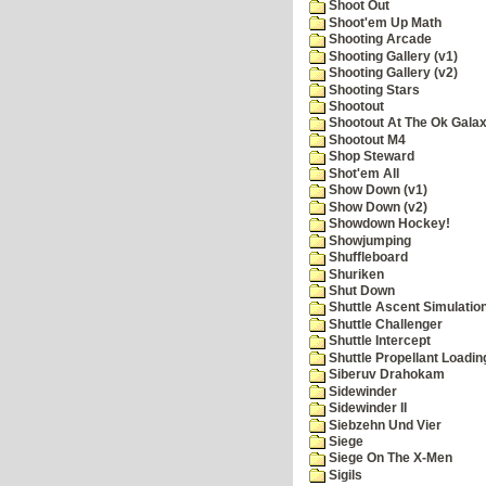
Shoot Out
Shoot'em Up Math
Shooting Arcade
Shooting Gallery (v1)
Shooting Gallery (v2)
Shooting Stars
Shootout
Shootout At The Ok Gala
Shootout M4
Shop Steward
Shot'em All
Show Down (v1)
Show Down (v2)
Showdown Hockey!
Showjumping
Shuffleboard
Shuriken
Shut Down
Shuttle Ascent Simulatio
Shuttle Challenger
Shuttle Intercept
Shuttle Propellant Loadin
Siberuv Drahokam
Sidewinder
Sidewinder II
Siebzehn Und Vier
Siege
Siege On The X-Men
Sigils