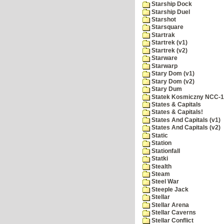
Starship Dock
Starship Duel
Starshot
Starsquare
Startrak
Startrek (v1)
Startrek (v2)
Starware
Starwarp
Stary Dom (v1)
Stary Dom (v2)
Stary Dum
Statek Kosmiczny NCC-
States & Capitals
States & Capitals!
States And Capitals (v1)
States And Capitals (v2)
Static
Station
Stationfall
Statki
Stealth
Steam
Steel War
Steeple Jack
Stellar
Stellar Arena
Stellar Caverns
Stellar Conflict