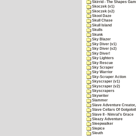
Skirrid - The Shapes Ga
Skoczek (v1)
Skoczek (v2)
Skool Daze
Skull Chase
Skull Island
Skulls
Skunk
Sky Blazer
Sky Diver (v1)
Sky Diver (v2)
Sky Diver!
Sky Lighters
Sky Rescue
Sky Scraper
Sky Warrior
Sky-Scraper Action
Skyscraper (v1)
Skyscraper (v2)
Skyscrapers
Skywriter
Slammer
Slave Adventure Creator,
Slave Cellars Of Golgolot
Slave II - Nimral's Grace
Sleazy Adventure
Sleepwalker
Slepice
Sleuth