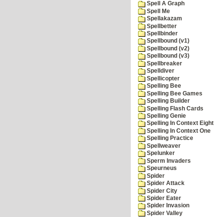
Spell A Graph
Spell Me
Spellakazam
Spellbetter
Spellbinder
Spellbound (v1)
Spellbound (v2)
Spellbound (v3)
Spellbreaker
Spelldiver
Spellicopter
Spelling Bee
Spelling Bee Games
Spelling Builder
Spelling Flash Cards
Spelling Genie
Spelling In Context Eight
Spelling In Context One
Spelling Practice
Spellweaver
Spelunker
Sperm Invaders
Speurneus
Spider
Spider Attack
Spider City
Spider Eater
Spider Invasion
Spider Valley