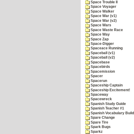
Space Trouble II
Space Voyager
Space Walker
Space War (v1)
Space War (v2)
Space Wars
Space Waste Race
Space Way
Space Zap
Space-Digger
Spaceace Running
Spaceball (v1)
Spaceball (v2)
Spacebase
Spacebirds
Spacemission
Spacer
Spacerun
Spaceship Captain
Spaceship Excitement!
Spaceway
Spacewreck
Spanish Study Guide
Spanish Teacher #1
Spanish Vocabulary Build
Spare Change
Spare Tire
Spark Bugs
Sparkz