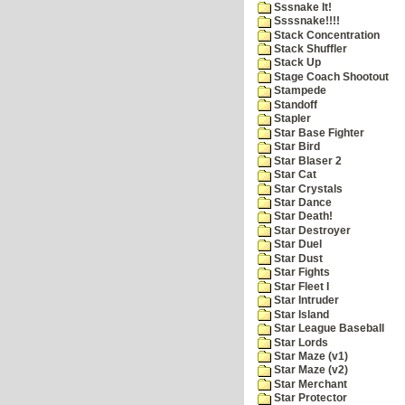
Sssnake It!
Ssssnake!!!!
Stack Concentration
Stack Shuffler
Stack Up
Stage Coach Shootout
Stampede
Standoff
Stapler
Star Base Fighter
Star Bird
Star Blaser 2
Star Cat
Star Crystals
Star Dance
Star Death!
Star Destroyer
Star Duel
Star Dust
Star Fights
Star Fleet I
Star Intruder
Star Island
Star League Baseball
Star Lords
Star Maze (v1)
Star Maze (v2)
Star Merchant
Star Protector