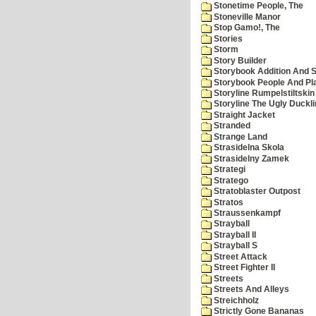
Stonetime People, The
Stoneville Manor
Stop Gamo!, The
Stories
Storm
Story Builder
Storybook Addition And S
Storybook People And Pl
Storyline Rumpelstiltskin
Storyline The Ugly Duckl
Straight Jacket
Stranded
Strange Land
Strasidelna Skola
Strasidelny Zamek
Strategi
Stratego
Stratoblaster Outpost
Stratos
Straussenkampf
Strayball
Strayball II
Strayball S
Street Attack
Street Fighter II
Streets
Streets And Alleys
Streichholz
Strictly Gone Bananas