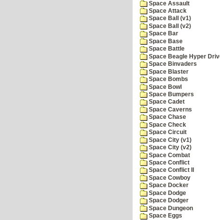
Space Assault
Space Attack
Space Ball (v1)
Space Ball (v2)
Space Bar
Space Base
Space Battle
Space Beagle Hyper Driv
Space Binvaders
Space Blaster
Space Bombs
Space Bowl
Space Bumpers
Space Cadet
Space Caverns
Space Chase
Space Check
Space Circuit
Space City (v1)
Space City (v2)
Space Combat
Space Conflict
Space Conflict II
Space Cowboy
Space Docker
Space Dodge
Space Dodger
Space Dungeon
Space Eggs