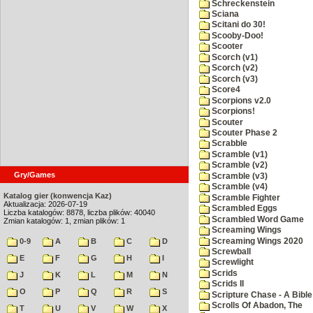
Schreckenstein
Sciana
Scitani do 30!
Scooby-Doo!
Scooter
Scorch (v1)
Scorch (v2)
Scorch (v3)
Score4
Scorpions v2.0
Scorpions!
Scouter
Scouter Phase 2
Scrabble
Scramble (v1)
Scramble (v2)
Gry/Games
Scramble (v3)
Scramble (v4)
Katalog gier (konwencja Kaz)
Scramble Fighter
Aktualizacja: 2026-07-19
Scrambled Eggs
Liczba katalogów: 8878, liczba plików: 40040
Scrambled Word Game
Zmian katalogów: 1, zmian plików: 1
Screaming Wings
Screaming Wings 2020
0-9
A
B
C
D
Screwball
E
F
G
H
I
Screwlight
Scrids
J
K
L
M
N
Scrids II
O
P
Q
R
S
Scripture Chase - A Bible
Scrolls Of Abadon, The
T
U
V
W
X