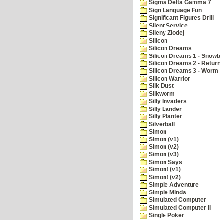
Sigma Delta Gamma 7
Sign Language Fun
Significant Figures Drill
Silent Service
Sileny Zlodej
Silicon
Silicon Dreams
Silicon Dreams 1 - Snowb
Silicon Dreams 2 - Retur
Silicon Dreams 3 - Worm 
Silicon Warrior
Silk Dust
Silkworm
Silly Invaders
Silly Lander
Silly Planter
Silverball
Simon
Simon (v1)
Simon (v2)
Simon (v3)
Simon Says
Simon! (v1)
Simon! (v2)
Simple Adventure
Simple Minds
Simulated Computer
Simulated Computer II
Single Poker