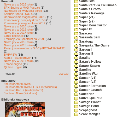
Santa BBS
Poradniki
Nowe gry w 2026 roku
(1)
Santa Paravia En Fiumac
SFX-Engine w MAD Pascalu
(3)
Santa's Grotto
Narzędzie do tworzenia scrolli
(12)
Santa's Revenge
Kartridż Sparta DOS X
(6)
Usprawnienia magnetofonu XC12
(12)
Saper (v1)
Konserwacja stacji dysków 1050
(19)
Saper (v2)
Konserwacja magnetofonu XC12
(15)
Saper Konstruktor
Nowe gry w 2020 roku
(2)
Saper X1
Nowe gry w 2019 roku
(35)
Nowe gry w 2017 roku
(3)
Saracen
Larek pokazuje
(40)
Sarasota Sam
Emulacja ZX Spectrum na VBXE
(26)
Saratoga
Nowe gry w 2016 roku
(7)
Nowe gry w 2015 roku
(4)
Sarepska The Game
Partycjonowanie karty SIDE (APT/FAT16/FAT32)
Sargon II
(1)
Sargon III
BMPVIEW
(34)
Satalite
Atari ST dla opornych
(75)
Nowe gry w 2014 roku
(19)
Satan's Hollow
Tritone engine
(11)
Satarn Saturn
QChan Engine
(6)
Satellite
nowsze
starsze
Satellite War
Saucer (v1)
Emulatory
Saucer (v2)
Emulator Atari800Win
Saucer Formation
Emulator Atari800Win PLus 4.0 (Windows)
Saucer Launch
Emulator Atari++ (multiplatform)
Emulator Altirra (Windows)
Saucerian
Sauve-Qui-Peut
Biblioteka Atarowca
Savage Planet
Savage Pond
Scapeghost
Scare Monger