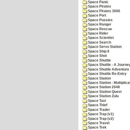
Space Panic
Space Pirates
Space Pirates 3000
Space Port
Space Pussies
Space Ranger
Space Rescue
Space Rider
Space Scientist
Space Search
Space Servo Station
Space Ship II
Space Shot
Space Shuttle
Space Shuttle - A Journe
Space Shuttle Adventure
Space Shuttle Re-Entry
Space Station
Space Station - Multiplica
Space Station 2048
Space Station Quest
Space Station Zulu
Space Taxi
Space Thief
Space Trader
Space Trap (v1)
Space Trap (v2)
Space Travel
Space Trek