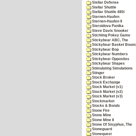
Stellar Defense
Stellar Shuttle
Stellar Shuttle 480i
Sternen-Haufen
Sternen-Haufen II
Steroidova Panika
Steve Davis Snooker
Stichting Pokey Game
Stickybear ABC, The
Stickybear Basket Boun
Stickybear Bop
Stickybear Numbers
Stickybear Opposites
Stickybear Shapes
Stimulating Simulations
Stinger
Stock Broker
Stock Exchange
Stock Market (v1)
Stock Market (v2)
Stock Market (v3)
Stockmarket
Stocks & Bonds
Stone Fire
Stone Mine
Stone Mine II
Stone Of Sisyphus, The
Stoneguard
Stonequest