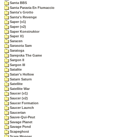
Santa BBS
Santa Paravia En Fiumaccio
Santa's Grotto
Santa's Revenge
Saper (v1)
Saper (v2)
Saper Konstruktor
Saper X1
Saracen
Sarasota Sam
Saratoga
Sarepska The Game
Sargon II
Sargon III
Satalite
Satan's Hollow
Satarn Saturn
Satellite
Satellite War
Saucer (v1)
Saucer (v2)
Saucer Formation
Saucer Launch
Saucerian
Sauve-Qui-Peut
Savage Planet
Savage Pond
Scapeghost
Scare Monger