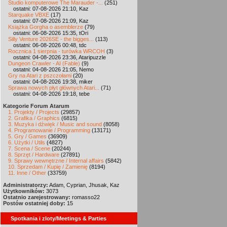
Studio komputerowe The Marauder -...
(251)
ostatni: 07-08-2026 21:10, Kaz
Starquake VBXE
(17)
ostatni: 07-08-2026 21:09, Kaz
Książka Gorgha o asemblerze
(79)
ostatni: 06-08-2026 15:35, tOri
Silly Venture 2026SE - the bigges...
(113)
ostatni: 06-08-2026 00:48, tdc
Rocznica 1 sierpnia - turówka WRCOH
(3)
ostatni: 04-08-2026 23:36, Ataripuzzle
Dungeon Crawler - AI (Fable)
(9)
ostatni: 04-08-2026 21:05, Nemo
Gry na Atari z pszczołami
(20)
ostatni: 04-08-2026 19:38, miker
Sprawa nowych płyt głównych Atari...
(71)
ostatni: 04-08-2026 19:18, tebe
Kategorie Forum Atarum
1. Projekty / Projects
(29857)
2. Grafika / Graphics
(6815)
3. Muzyka i dźwięk / Music and sound
(8058)
4. Programowanie / Programming
(13171)
5. Gry / Games
(36909)
6. Użytki / Utils
(4827)
7. Scena / Scene
(20244)
8. Sprzęt / Hardware
(27891)
9. Sprawy wewnętrzne / Internal affairs
(5842)
10. Sprzedam / Kupię / Zamienię
(8194)
11. Inne / Other
(33759)
Administratorzy:
Adam, Cyprian, Jhusak, Kaz
Użytkowników:
3073
Ostatnio zarejestrowany:
romasso22
Postów ostatniej doby:
15
Spotkania i zloty/Meetings & Parties