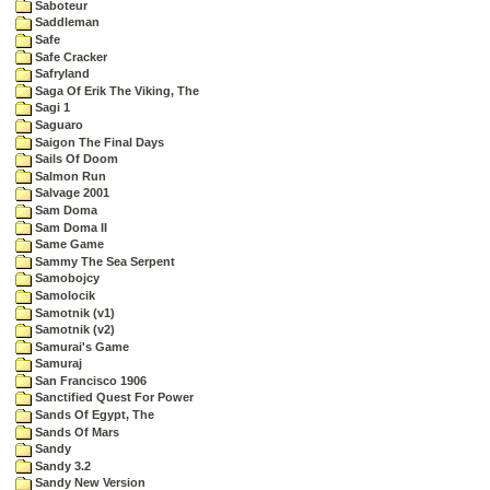
Saboteur
Saddleman
Safe
Safe Cracker
Safryland
Saga Of Erik The Viking, The
Sagi 1
Saguaro
Saigon The Final Days
Sails Of Doom
Salmon Run
Salvage 2001
Sam Doma
Sam Doma II
Same Game
Sammy The Sea Serpent
Samobojcy
Samolocik
Samotnik (v1)
Samotnik (v2)
Samurai's Game
Samuraj
San Francisco 1906
Sanctified Quest For Power
Sands Of Egypt, The
Sands Of Mars
Sandy
Sandy 3.2
Sandy New Version