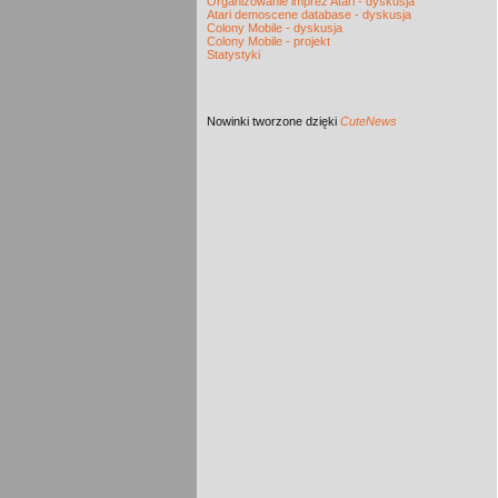
Organizowanie imprez Atari - dyskusja
Atari demoscene database - dyskusja
Colony Mobile - dyskusja
Colony Mobile - projekt
Statystyki
Nowinki
tworzone dzięki
CuteNews