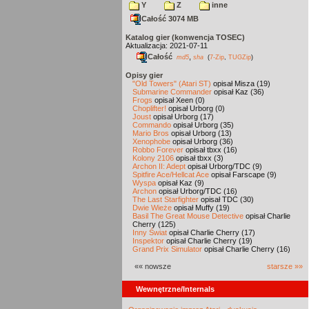
Y
Z
inne
Całość 3074 MB
Katalog gier (konwencja TOSEC)
Aktualizacja: 2021-07-11
Całość
,
md5
sha
(
7-Zip
,
TUGZip
)
Opisy gier
"Old Towers" (Atari ST)
opisał Misza (19)
Submarine Commander
opisał Kaz (36)
Frogs
opisał Xeen (0)
Choplifter!
opisał Urborg (0)
Joust
opisał Urborg (17)
Commando
opisał Urborg (35)
Mario Bros
opisał Urborg (13)
Xenophobe
opisał Urborg (36)
Robbo Forever
opisał tbxx (16)
Kolony 2106
opisał tbxx (3)
Archon II: Adept
opisał Urborg/TDC (9)
Spitfire Ace/Hellcat Ace
opisał Farscape (9)
Wyspa
opisał Kaz (9)
Archon
opisał Urborg/TDC (16)
The Last Starfighter
opisał TDC (30)
Dwie Wieże
opisał Muffy (19)
Basil The Great Mouse Detective
opisał Charlie
Cherry (125)
Inny Świat
opisał Charlie Cherry (17)
Inspektor
opisał Charlie Cherry (19)
Grand Prix Simulator
opisał Charlie Cherry (16)
«« nowsze
starsze »»
Wewnętrzne/Internals