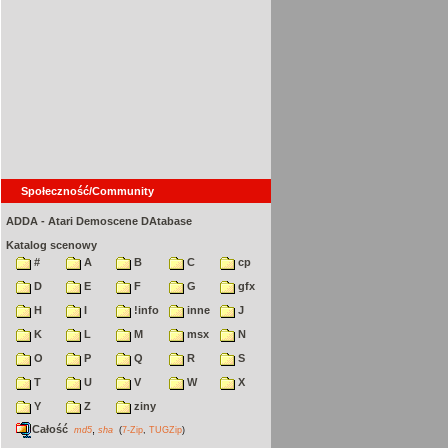
Społeczność/Community
ADDA - Atari Demoscene DAtabase
Katalog scenowy
#
A
B
C
cp
D
E
F
G
gfx
H
I
!info
inne
J
K
L
M
msx
N
O
P
Q
R
S
T
U
V
W
X
Y
Z
ziny
Całość
,
md5
sha
(
7-Zip
,
TUGZip
)