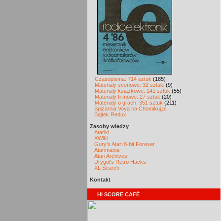
Czasopisma: 714 sztuk
(185)
Materiały scenowe: 32 sztuki
(9)
Materiały książkowe: 141 sztuk
(55)
Materiały firmowe: 27 sztuk
(20)
Materiały o grach: 351 sztuk
(211)
Spiżarnia Voya na Chomikuj.pl
Bajtek Redux
Zasoby wiedzy
Atariki
XWiki
Gury's Atari 8-bit Forever
Atarimania
Atari Archives
Drygol's Retro Hacks
XL Search
Kontakt
HI SCORE CAFÉ