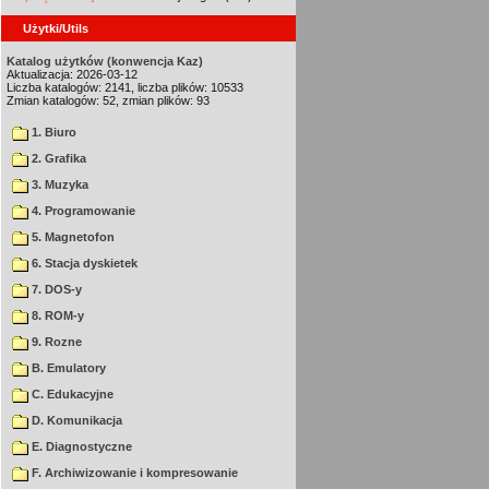
Użytki/Utils
Katalog użytków (konwencja Kaz)
Aktualizacja: 2026-03-12
Liczba katalogów: 2141, liczba plików: 10533
Zmian katalogów: 52, zmian plików: 93
1. Biuro
2. Grafika
3. Muzyka
4. Programowanie
5. Magnetofon
6. Stacja dyskietek
7. DOS-y
8. ROM-y
9. Rozne
B. Emulatory
C. Edukacyjne
D. Komunikacja
E. Diagnostyczne
F. Archiwizowanie i kompresowanie