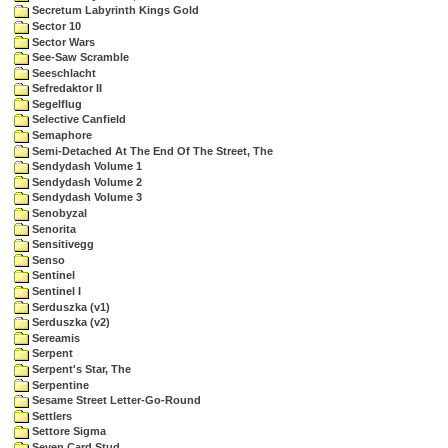
Secretum Labyrinth Kings Gold
Sector 10
Sector Wars
See-Saw Scramble
Seeschlacht
Sefredaktor II
Segelflug
Selective Canfield
Semaphore
Semi-Detached At The End Of The Street, The
Sendydash Volume 1
Sendydash Volume 2
Sendydash Volume 3
Senobyzal
Senorita
Sensitivegg
Senso
Sentinel
Sentinel I
Serduszka (v1)
Serduszka (v2)
Sereamis
Serpent
Serpent's Star, The
Serpentine
Sesame Street Letter-Go-Round
Settlers
Settore Sigma
Seven Card Stud