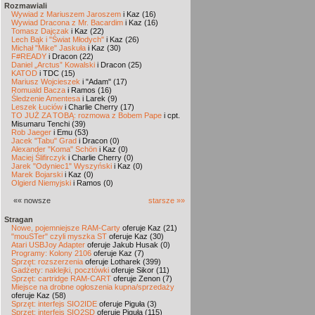
Rozmawiali
Wywiad z Mariuszem Jaroszem
i Kaz (16)
Wywiad Dracona z Mr. Bacardim
i Kaz (16)
Tomasz Dajczak
i Kaz (22)
Lech Bąk i "Świat Młodych"
i Kaz (26)
Michał "Mike" Jaskuła
i Kaz (30)
F#READY
i Dracon (22)
Daniel „Arctus” Kowalski
i Dracon (25)
KATOD
i TDC (15)
Mariusz Wojcieszek
i "Adam" (17)
Romuald Bacza
i Ramos (16)
Śledzenie Amentesa
i Larek (9)
Leszek Łuciów
i Charlie Cherry (17)
TO JUŻ ZA TOBĄ: rozmowa z Bobem Pape
i cpt.
Misumaru Tenchi (39)
Rob Jaeger
i Emu (53)
Jacek "Tabu" Grad
i Dracon (0)
Alexander "Koma" Schön
i Kaz (0)
Maciej Ślifirczyk
i Charlie Cherry (0)
Jarek "Odyniec1" Wyszyński
i Kaz (0)
Marek Bojarski
i Kaz (0)
Olgierd Niemyjski
i Ramos (0)
«« nowsze
starsze »»
Stragan
Nowe, pojemniejsze RAM-Carty
oferuje Kaz (21)
"mouSTer" czyli myszka ST
oferuje Kaz (30)
Atari USBJoy Adapter
oferuje Jakub Husak (0)
Programy: Kolony 2106
oferuje Kaz (7)
Sprzęt: rozszerzenia
oferuje Lotharek (399)
Gadżety: naklejki, pocztówki
oferuje Sikor (11)
Sprzęt: cartridge RAM-CART
oferuje Zenon (7)
Miejsce na drobne ogłoszenia kupna/sprzedaży
oferuje Kaz (58)
Sprzęt: interfejs SIO2IDE
oferuje Piguła (3)
Sprzęt: interfejs SIO2SD
oferuje Piguła (115)