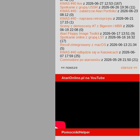
KWAS #40 live
z 2026-06-27 12:53 (167)
Spotkanie z grupą USSR
z 2026-06-26 19:36 (11)
KWAS #40 - zabierzcie Atari Portfolio!
z 2026-06-23
08:12 (0)
KWAS #40 - naprawa retrosprzętu
z 2026-06-21
17:15 (1)
Sceny z demosceny #7 z Bigerem i MBR
z 2026-
06-19 22:08 (0)
Atari Floppy Image Toolkit
z 2026-06-17 13:51 (9)
Spotkanie online z grupą LST
z 2026-06-16 16:32
(17)
Recoil zintegrowany z macOS
z 2026-06-13 21:34
(5)
KWAS #40 odbędzie się w Katowicach
z 2026-06-
07 17:59 (25)
Commodore po atarowsku
z 2026-05-28 21:50 (21)
«« nowsze
starsze »»
AtariOnline.pl na YouTube
Pomocnik/Helper