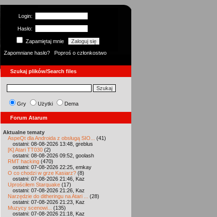
Login:
Hasło:
Zapamiętaj mnie
Zapomniane hasło?
Poproś o członkostwo
Szukaj plików/Search files
Gry
Użytki
Dema
Forum Atarum
Aktualne tematy
AspeQt dla Androida z obsługą SIO...
(41)
ostatni: 08-08-2026 13:48, greblus
[K] Atari TT030
(2)
ostatni: 08-08-2026 09:52, goolash
RMT hacking
(470)
ostatni: 07-08-2026 22:25, emkay
O co chodzi w grze Kasiarz?
(8)
ostatni: 07-08-2026 21:46, Kaz
Uprościłem Starquake
(17)
ostatni: 07-08-2026 21:26, Kaz
Narzędzie do ditheringu na Atari ...
(28)
ostatni: 07-08-2026 21:23, Kaz
Muzycy scenowi...
(135)
ostatni: 07-08-2026 21:18, Kaz