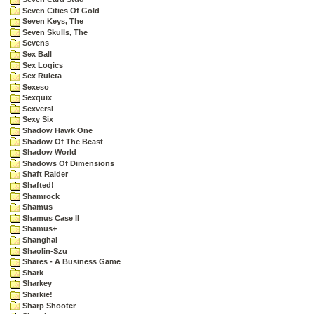
Seven Cities Of Gold
Seven Keys, The
Seven Skulls, The
Sevens
Sex Ball
Sex Logics
Sex Ruleta
Sexeso
Sexquix
Sexversi
Sexy Six
Shadow Hawk One
Shadow Of The Beast
Shadow World
Shadows Of Dimensions
Shaft Raider
Shafted!
Shamrock
Shamus
Shamus Case II
Shamus+
Shanghai
Shaolin-Szu
Shares - A Business Game
Shark
Sharkey
Sharkie!
Sharp Shooter