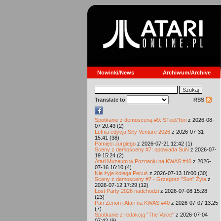
Nowinki/News
Archiwum/Archive
Translate to
RSS
Spotkanie z demosceną #9: STeel/Tori
z 2026-08-
07 20:49 (2)
Letnia edycja Silly Venture 2026
z 2026-07-31
15:41 (38)
Pamięci Jurgiego
z 2026-07-21 12:42 (1)
Sceny z demosceny #7: opowiada SuN
z 2026-07-
19 15:24 (2)
Atari Muzeum w Poznaniu na KWAS #40
z 2026-
07-16 16:10 (4)
Nie żyje kolega Pecuś
z 2026-07-13 18:00 (30)
Sceny z demosceny #7 - Grzegorz "Sun" Żyła
z
2026-07-12 17:29 (12)
Lost Party 2026 nadchodzi
z 2026-07-08 15:28
(23)
Pan Zenon i Atari na KWAS #40
z 2026-07-07 13:25
(7)
Spotkanie z redakcją "The Voice"
z 2026-07-04
07:42 (9)