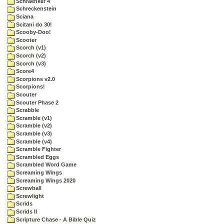
Schraenker 4
Schreckenstein
Sciana
Scitani do 30!
Scooby-Doo!
Scooter
Scorch (v1)
Scorch (v2)
Scorch (v3)
Score4
Scorpions v2.0
Scorpions!
Scouter
Scouter Phase 2
Scrabble
Scramble (v1)
Scramble (v2)
Scramble (v3)
Scramble (v4)
Scramble Fighter
Scrambled Eggs
Scrambled Word Game
Screaming Wings
Screaming Wings 2020
Screwball
Screwlight
Scrids
Scrids II
Scripture Chase - A Bible Quiz