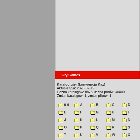
Gry/Games
Katalog gier (konwencja Kaz)
Aktualizacja: 2026-07-19
Liczba katalogów: 8878, liczba plików: 40040
Zmian katalogów: 1, zmian plików: 1
0-9
A
B
C
D
E
F
G
H
I
J
K
L
M
N
O
P
Q
R
S
T
U
V
W
X