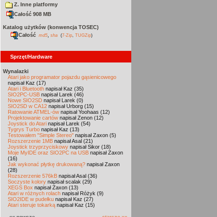
Z. Inne platformy
Całość 908 MB
Katalog użytków (konwencja TOSEC)
Całość
,
md5
sha
(
7-Zip
,
TUGZip
)
Sprzęt/Hardware
Wynalazki
Atari jako programator pojazdu gąsienicowego
napisał Kaz (17)
Atari i Bluetooth
napisał Kaz (35)
SIO2PC-USB
napisał Larek (46)
Nowe SIO2SD
napisał Larek (0)
SIO2SD w CA12
napisał Urborg (15)
Ratowanie ATMEL-ów
napisał Yoohaas (12)
Projektowanie cartów
napisał Zenon (12)
Joystick do Atari
napisał Larek (54)
Tygrys Turbo
napisał Kaz (13)
Testowałem "Simple Stereo"
napisał Zaxon (5)
Rozszerzenie 1MB
napisał Asal (21)
Joystick trzyprzyciskowy
napisał Sikor (18)
Moje MyIDE oraz SIO2PC na USB
napisał Zaxon
(16)
Jak wykonać płytkę drukowaną?
napisał Zaxon
(28)
Rozszerzenie 576kB
napisał Asal (36)
Soczyste kolory
napisał scalak (29)
XEGS Box
napisał Zaxon (13)
Atari w różnych rolach
napisał Różyk (9)
SIO2IDE w pudełku
napisał Kaz (27)
Atari steruje tokarką
napisał Kaz (15)