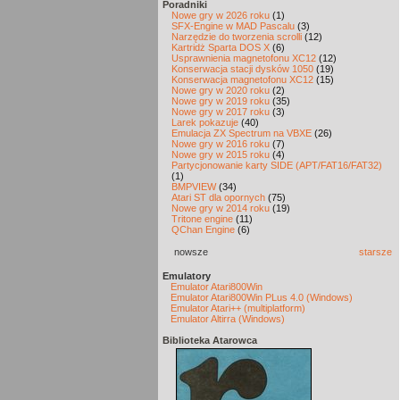
Poradniki
Nowe gry w 2026 roku
(1)
SFX-Engine w MAD Pascalu
(3)
Narzędzie do tworzenia scrolli
(12)
Kartridż Sparta DOS X
(6)
Usprawnienia magnetofonu XC12
(12)
Konserwacja stacji dysków 1050
(19)
Konserwacja magnetofonu XC12
(15)
Nowe gry w 2020 roku
(2)
Nowe gry w 2019 roku
(35)
Nowe gry w 2017 roku
(3)
Larek pokazuje
(40)
Emulacja ZX Spectrum na VBXE
(26)
Nowe gry w 2016 roku
(7)
Nowe gry w 2015 roku
(4)
Partycjonowanie karty SIDE (APT/FAT16/FAT32)
(1)
BMPVIEW
(34)
Atari ST dla opornych
(75)
Nowe gry w 2014 roku
(19)
Tritone engine
(11)
QChan Engine
(6)
nowsze
starsze
Emulatory
Emulator Atari800Win
Emulator Atari800Win PLus 4.0 (Windows)
Emulator Atari++ (multiplatform)
Emulator Altirra (Windows)
Biblioteka Atarowca