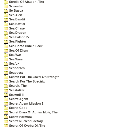
Scrolls Of Abadon, The
Scromber
Se Busca
Sea Alert
Sea Bandit
Sea Battle!
Sea Chase
Sea Dragon
Sea Falcon IV
Sea Fighter
Sea Horse Hide'n Seek
Sea Of Zirun
Sea War
Sea Wars
Seafox
Seahorses
Seaquest
Search For The Jewel Of Strength
Search For The Spectrix
Search, The
Seastalker
Seawolf II
Secret Agent
Secret Agent Mission 1
Secret Code
Secret Diary Of Adrian Mole, The
Secret Formula
Secret Nuclear Factory
Secret Of Kyobu Di, The