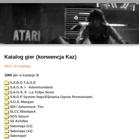
Katalog gier (konwencja Kaz)
Wróc do katalogu
1069
gier w katalogu
S
:
S.A.B.O.T.A.G.E
S.A.G.A. I - Adventureland
S.A.G.A. II - La Tulipe Noire
S.N.O.P System NapeĂŞniania Ogniw Promieniami
S.O.S. Mangan
SDI I Adventure, The
SLCC Blackjack
SOS Saturn
SS Achilles
Sabotage (v1)
Sabotage (v2)
Sabotage!