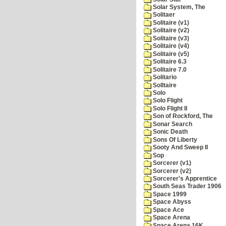
Solar System, The
Solitaer
Solitaire (v1)
Solitaire (v2)
Solitaire (v3)
Solitaire (v4)
Solitaire (v5)
Solitaire 6.3
Solitaire 7.0
Solitario
Solltaire
Solo
Solo Flight
Solo Flight II
Son of Rockford, The
Sonar Search
Sonic Death
Sons Of Liberty
Sooty And Sweep II
Sop
Sorcerer (v1)
Sorcerer (v2)
Sorcerer's Apprentice
South Seas Trader 1906
Space 1999
Space Abyss
Space Ace
Space Arena
Space Arena 16K