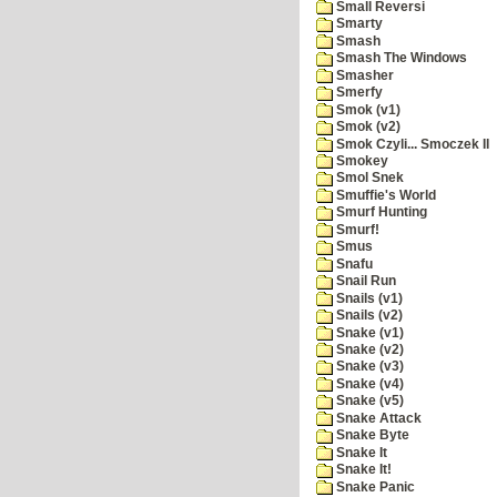
Small Reversi
Smarty
Smash
Smash The Windows
Smasher
Smerfy
Smok (v1)
Smok (v2)
Smok Czyli... Smoczek II
Smokey
Smol Snek
Smuffie's World
Smurf Hunting
Smurf!
Smus
Snafu
Snail Run
Snails (v1)
Snails (v2)
Snake (v1)
Snake (v2)
Snake (v3)
Snake (v4)
Snake (v5)
Snake Attack
Snake Byte
Snake It
Snake It!
Snake Panic