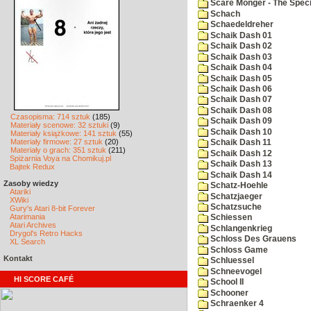
Scare Monger - The Specia
Schach
Schaedeldreher
Schaik Dash 01
Schaik Dash 02
Schaik Dash 03
Schaik Dash 04
Schaik Dash 05
Schaik Dash 06
Schaik Dash 07
Schaik Dash 08
Czasopisma: 714 sztuk
(185)
Schaik Dash 09
Materiały scenowe: 32 sztuki
(9)
Schaik Dash 10
Materiały książkowe: 141 sztuk
(55)
Materiały firmowe: 27 sztuk
(20)
Schaik Dash 11
Materiały o grach: 351 sztuk
(211)
Schaik Dash 12
Spiżarnia Voya na Chomikuj.pl
Schaik Dash 13
Bajtek Redux
Schaik Dash 14
Zasoby wiedzy
Schatz-Hoehle
Atariki
Schatzjaeger
XWiki
Schatzsuche
Gury's Atari 8-bit Forever
Atarimania
Schiessen
Atari Archives
Schlangenkrieg
Drygol's Retro Hacks
Schloss Des Grauens
XL Search
Schloss Game
Kontakt
Schluessel
Schneevogel
HI SCORE CAFÉ
School II
Schooner
Schraenker 4