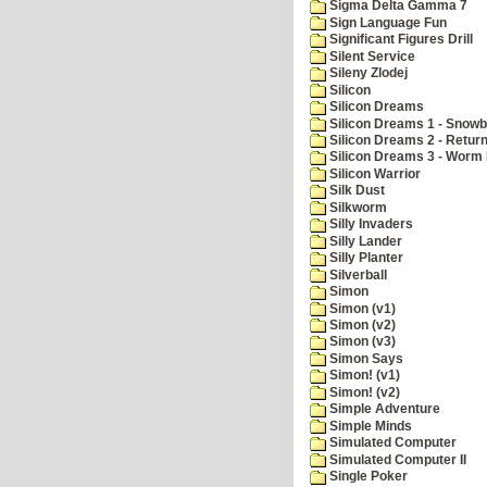
Sigma Delta Gamma 7
Sign Language Fun
Significant Figures Drill
Silent Service
Sileny Zlodej
Silicon
Silicon Dreams
Silicon Dreams 1 - Snowb
Silicon Dreams 2 - Retur
Silicon Dreams 3 - Worm 
Silicon Warrior
Silk Dust
Silkworm
Silly Invaders
Silly Lander
Silly Planter
Silverball
Simon
Simon (v1)
Simon (v2)
Simon (v3)
Simon Says
Simon! (v1)
Simon! (v2)
Simple Adventure
Simple Minds
Simulated Computer
Simulated Computer II
Single Poker