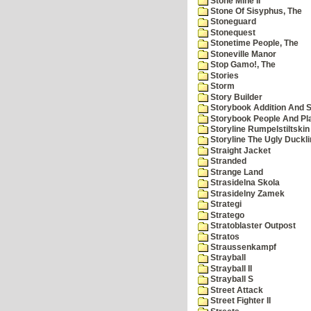
Stone Mine II
Stone Of Sisyphus, The
Stoneguard
Stonequest
Stonetime People, The
Stoneville Manor
Stop Gamo!, The
Stories
Storm
Story Builder
Storybook Addition And S
Storybook People And Pl
Storyline Rumpelstiltskin
Storyline The Ugly Duckl
Straight Jacket
Stranded
Strange Land
Strasidelna Skola
Strasidelny Zamek
Strategi
Stratego
Stratoblaster Outpost
Stratos
Straussenkampf
Strayball
Strayball II
Strayball S
Street Attack
Street Fighter II