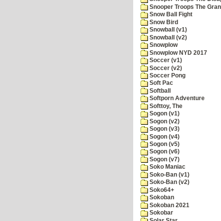
Snooper Troops The Grani
Snow Ball Fight
Snow Bird
Snowball (v1)
Snowball (v2)
Snowplow
Snowplow NYD 2017
Soccer (v1)
Soccer (v2)
Soccer Pong
Soft Pac
Softball
Softporn Adventure
Softtoy, The
Sogon (v1)
Sogon (v2)
Sogon (v3)
Sogon (v4)
Sogon (v5)
Sogon (v6)
Sogon (v7)
Soko Maniac
Soko-Ban (v1)
Soko-Ban (v2)
Soko64+
Sokoban
Sokoban 2021
Sokobar
Solar Star