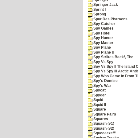
Springer Jack
Sprint I
Sprong
Spur Des Pharaons
Spy Catcher
Spy Games
Spy Hotel
Spy Hunter
Spy Master
Spy Plane
Spy Plane II
Spy Strikes Back!, The
Spy Vs Spy
Spy Vs Spy II The Island 
Spy Vs Spy III Arctic Anti
Spy Who Came In From T
Spy's Demise
Spy's War
Spycat
Spyder
Sqoid
Sqoid II
Square
Square Pairs
Squares
Squash (v1)
Squash (v2)
Squeeeeze!!!
Squirm Tracks