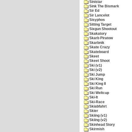
Sinistar
Sink The Bismark
Sir Ed
Sir Lancelot
Sisyphos
Sitting Target
Sixgun Shootout
Skakatory
Skarb Piratow
Skarbnik
Skate Crazy
Skateboard
Skeet
Skeet Shoot
Ski (v1)
Ski (v2)
Ski Jump
Ski King
Ski King II
Ski Run
Ski Weltcup
Ski-It
Ski-Race
Skiabfahrt
Skier
Skiing (v1)
Skiing (v2)
Skinhead Story
Skirmish