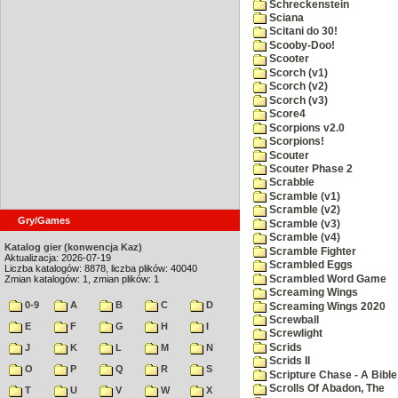
Schreckenstein
Sciana
Scitani do 30!
Scooby-Doo!
Scooter
Scorch (v1)
Scorch (v2)
Scorch (v3)
Score4
Scorpions v2.0
Scorpions!
Scouter
Scouter Phase 2
Scrabble
Scramble (v1)
Scramble (v2)
Gry/Games
Scramble (v3)
Scramble (v4)
Katalog gier (konwencja Kaz)
Scramble Fighter
Aktualizacja: 2026-07-19
Scrambled Eggs
Liczba katalogów: 8878, liczba plików: 40040
Scrambled Word Game
Zmian katalogów: 1, zmian plików: 1
Screaming Wings
0-9
A
B
C
D
Screaming Wings 2020
Screwball
E
F
G
H
I
Screwlight
Scrids
J
K
L
M
N
Scrids II
O
P
Q
R
S
Scripture Chase - A Bible
Scrolls Of Abadon, The
T
U
V
W
X