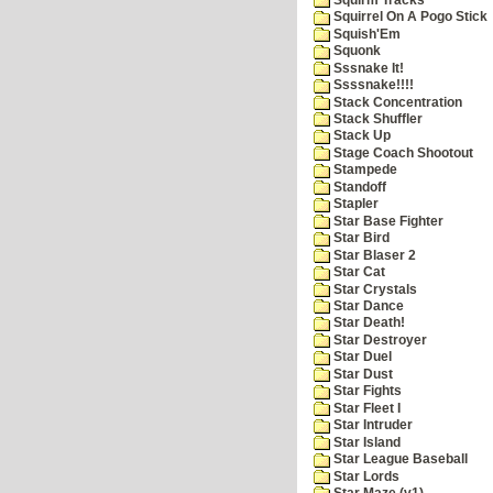
Squirrel On A Pogo Stick
Squish'Em
Squonk
Sssnake It!
Ssssnake!!!!
Stack Concentration
Stack Shuffler
Stack Up
Stage Coach Shootout
Stampede
Standoff
Stapler
Star Base Fighter
Star Bird
Star Blaser 2
Star Cat
Star Crystals
Star Dance
Star Death!
Star Destroyer
Star Duel
Star Dust
Star Fights
Star Fleet I
Star Intruder
Star Island
Star League Baseball
Star Lords
Star Maze (v1)