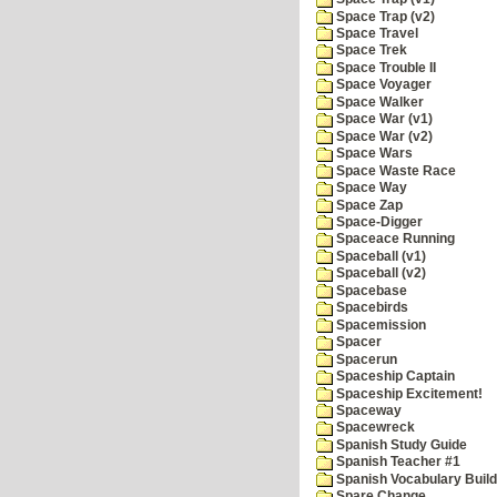
Space Trap (v2)
Space Travel
Space Trek
Space Trouble II
Space Voyager
Space Walker
Space War (v1)
Space War (v2)
Space Wars
Space Waste Race
Space Way
Space Zap
Space-Digger
Spaceace Running
Spaceball (v1)
Spaceball (v2)
Spacebase
Spacebirds
Spacemission
Spacer
Spacerun
Spaceship Captain
Spaceship Excitement!
Spaceway
Spacewreck
Spanish Study Guide
Spanish Teacher #1
Spanish Vocabulary Build
Spare Change