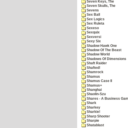
Seven Keys, The
Seven Skulls, The
Sevens
Sex Ball
Sex Logics
Sex Ruleta
Sexeso
Sexquix
Sexversi
Sexy Six
Shadow Hawk One
Shadow Of The Beast
Shadow World
Shadows Of Dimensions
Shaft Raider
Shafted!
Shamrock
Shamus
Shamus Case II
Shamus+
Shanghai
Shaolin-Szu
Shares - A Business Ga
Shark
Sharkey
Sharkie!
Sharp Shooter
Sharpie
Shatablast