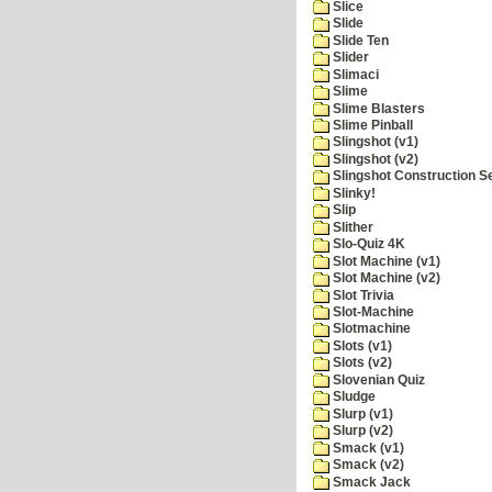
Slice
Slide
Slide Ten
Slider
Slimaci
Slime
Slime Blasters
Slime Pinball
Slingshot (v1)
Slingshot (v2)
Slingshot Construction S
Slinky!
Slip
Slither
Slo-Quiz 4K
Slot Machine (v1)
Slot Machine (v2)
Slot Trivia
Slot-Machine
Slotmachine
Slots (v1)
Slots (v2)
Slovenian Quiz
Sludge
Slurp (v1)
Slurp (v2)
Smack (v1)
Smack (v2)
Smack Jack