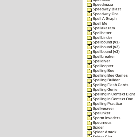
Speedmaza
Speedway Blast
Speedway One
Spell A Graph
Spell Me
Spellakazam
Spellbetter
Spellbinder
Spellbound (v1)
Spellbound (v2)
Spellbound (v3)
Spellbreaker
Spelldiver
Spellicopter
Spelling Bee
Spelling Bee Games
Spelling Builder
Spelling Flash Cards
Spelling Genie
Spelling In Context Eight
Spelling In Context One
Spelling Practice
Spellweaver
Spelunker
Sperm Invaders
Speurneus
Spider
Spider Attack
Spider City