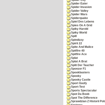
Spider Eater
Spider Invasion
Spider Valley
Spider Wars
Spiderquake
Spiel Des Lebens
Spies On A Grid
Spiky Harold
Spiky World
Spill
Spindizzy
Spirit 22
Spite And Malice
Spitfire 40
Spitfire Ace
Splat
Splat A Brat
Split Der Taucher
Sponzor F1
Spookbusters
Spooky
Spooky Castle
Sport Goofy
Sport-Test
Sports Spectacular
Spot Da Boob
Spot The Difference
Sprawdzian Z Historii Pol
Springer