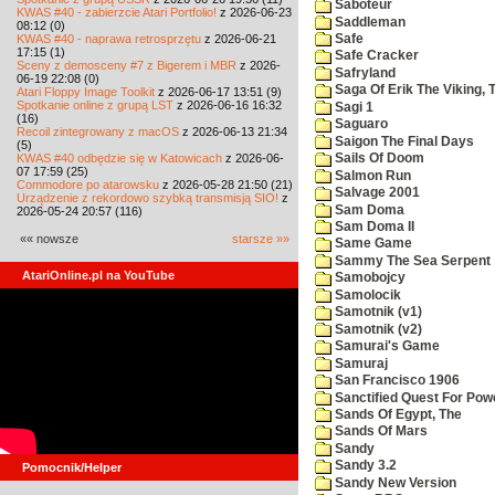
Saboteur
KWAS #40 - zabierzcie Atari Portfolio!
z 2026-06-23
Saddleman
08:12 (0)
KWAS #40 - naprawa retrosprzętu
z 2026-06-21
Safe
17:15 (1)
Safe Cracker
Sceny z demosceny #7 z Bigerem i MBR
z 2026-
Safryland
06-19 22:08 (0)
Saga Of Erik The Viking, 
Atari Floppy Image Toolkit
z 2026-06-17 13:51 (9)
Spotkanie online z grupą LST
z 2026-06-16 16:32
Sagi 1
(16)
Saguaro
Recoil zintegrowany z macOS
z 2026-06-13 21:34
Saigon The Final Days
(5)
KWAS #40 odbędzie się w Katowicach
z 2026-06-
Sails Of Doom
07 17:59 (25)
Salmon Run
Commodore po atarowsku
z 2026-05-28 21:50 (21)
Salvage 2001
Urządzenie z rekordowo szybką transmisją SIO!
z
Sam Doma
2026-05-24 20:57 (116)
Sam Doma II
«« nowsze
starsze »»
Same Game
Sammy The Sea Serpent
AtariOnline.pl na YouTube
Samobojcy
Samolocik
Samotnik (v1)
Samotnik (v2)
Samurai's Game
Samuraj
San Francisco 1906
Sanctified Quest For Pow
Sands Of Egypt, The
Sands Of Mars
Sandy
Sandy 3.2
Pomocnik/Helper
Sandy New Version