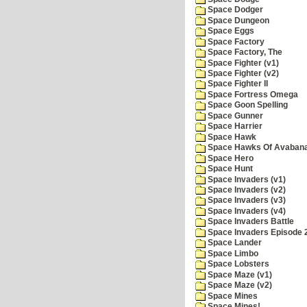
Space Dodger
Space Dungeon
Space Eggs
Space Factory
Space Factory, The
Space Fighter (v1)
Space Fighter (v2)
Space Fighter II
Space Fortress Omega
Space Goon Spelling
Space Gunner
Space Harrier
Space Hawk
Space Hawks Of Avabana
Space Hero
Space Hunt
Space Invaders (v1)
Space Invaders (v2)
Space Invaders (v3)
Space Invaders (v4)
Space Invaders Battle
Space Invaders Episode 
Space Lander
Space Limbo
Space Lobsters
Space Maze (v1)
Space Maze (v2)
Space Mines
Space Mines!