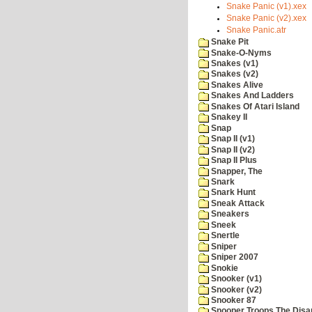
Snake Panic (v1).xex
Snake Panic (v2).xex
Snake Panic.atr
Snake Pit
Snake-O-Nyms
Snakes (v1)
Snakes (v2)
Snakes Alive
Snakes And Ladders
Snakes Of Atari Island
Snakey II
Snap
Snap II (v1)
Snap II (v2)
Snap II Plus
Snapper, The
Snark
Snark Hunt
Sneak Attack
Sneakers
Sneek
Snertle
Sniper
Sniper 2007
Snokie
Snooker (v1)
Snooker (v2)
Snooker 87
Snooper Troops The Disa