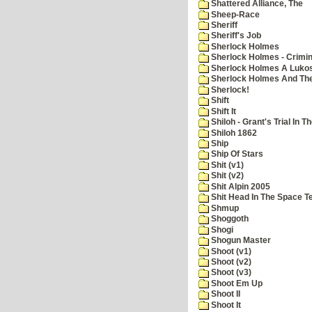
Shattered Alliance, The
Sheep-Race
Sheriff
Sheriff's Job
Sherlock Holmes
Sherlock Holmes - Crimin
Sherlock Holmes A Lukos
Sherlock Holmes And The
Sherlock!
Shift
Shift It
Shiloh - Grant's Trial In T
Shiloh 1862
Ship
Ship Of Stars
Shit (v1)
Shit (v2)
Shit Alpin 2005
Shit Head In The Space T
Shmup
Shoggoth
Shogi
Shogun Master
Shoot (v1)
Shoot (v2)
Shoot (v3)
Shoot Em Up
Shoot II
Shoot It