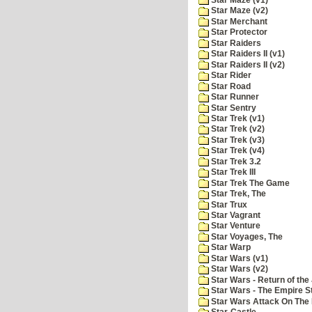
Star Maze (v2)
Star Merchant
Star Protector
Star Raiders
Star Raiders II (v1)
Star Raiders II (v2)
Star Rider
Star Road
Star Runner
Star Sentry
Star Trek (v1)
Star Trek (v2)
Star Trek (v3)
Star Trek (v4)
Star Trek 3.2
Star Trek III
Star Trek The Game
Star Trek, The
Star Trux
Star Vagrant
Star Venture
Star Voyages, The
Star Warp
Star Wars (v1)
Star Wars (v2)
Star Wars - Return of the 
Star Wars - The Empire S
Star Wars Attack On The 