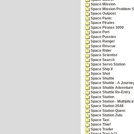
Space Mission
Space Mission Problem S
Space Outpost
Space Panic
Space Pirates
Space Pirates 3000
Space Port
Space Pussies
Space Ranger
Space Rescue
Space Rider
Space Scientist
Space Search
Space Servo Station
Space Ship II
Space Shot
Space Shuttle
Space Shuttle - A Journe
Space Shuttle Adventure
Space Shuttle Re-Entry
Space Station
Space Station - Multiplica
Space Station 2048
Space Station Quest
Space Station Zulu
Space Taxi
Space Thief
Space Trader
Space Trap (v1)