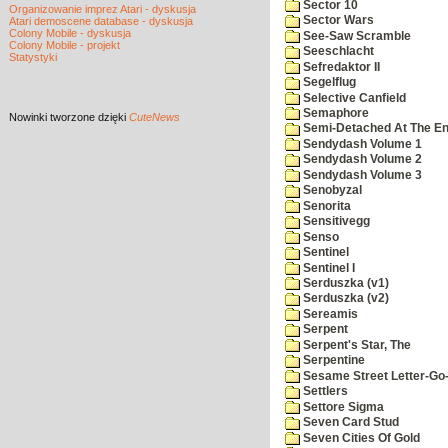
Sector 10
Organizowanie imprez Atari - dyskusja
Sector Wars
Atari demoscene database - dyskusja
Colony Mobile - dyskusja
See-Saw Scramble
Colony Mobile - projekt
Seeschlacht
Statystyki
Sefredaktor II
Segelflug
Selective Canfield
Semaphore
Nowinki
tworzone dzięki
CuteNews
Semi-Detached At The End
Sendydash Volume 1
Sendydash Volume 2
Sendydash Volume 3
Senobyzal
Senorita
Sensitivegg
Senso
Sentinel
Sentinel I
Serduszka (v1)
Serduszka (v2)
Sereamis
Serpent
Serpent's Star, The
Serpentine
Sesame Street Letter-Go
Settlers
Settore Sigma
Seven Card Stud
Seven Cities Of Gold