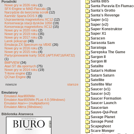
Santa BBS
Poradniki
Nowe gry w 2026 roku
(1)
Santa Paravia En Fiumac
SFX-Engine w MAD Pascalu
(3)
Santa's Grotto
Narzędzie do tworzenia scrolli
(12)
Santa's Revenge
Kartridż Sparta DOS X
(6)
Usprawnienia magnetofonu XC12
(12)
Saper (v1)
Konserwacja stacji dysków 1050
(19)
Saper (v2)
Konserwacja magnetofonu XC12
(15)
Saper Konstruktor
Nowe gry w 2020 roku
(2)
Saper X1
Nowe gry w 2019 roku
(35)
Nowe gry w 2017 roku
(3)
Saracen
Larek pokazuje
(40)
Sarasota Sam
Emulacja ZX Spectrum na VBXE
(26)
Saratoga
Nowe gry w 2016 roku
(7)
Nowe gry w 2015 roku
(4)
Sarepska The Game
Partycjonowanie karty SIDE (APT/FAT16/FAT32)
Sargon II
(1)
Sargon III
BMPVIEW
(34)
Satalite
Atari ST dla opornych
(75)
Nowe gry w 2014 roku
(19)
Satan's Hollow
Tritone engine
(11)
Satarn Saturn
QChan Engine
(6)
Satellite
nowsze
starsze
Satellite War
Saucer (v1)
Emulatory
Saucer (v2)
Emulator Atari800Win
Saucer Formation
Emulator Atari800Win PLus 4.0 (Windows)
Saucer Launch
Emulator Atari++ (multiplatform)
Emulator Altirra (Windows)
Saucerian
Sauve-Qui-Peut
Biblioteka Atarowca
Savage Planet
Savage Pond
Scapeghost
Scare Monger