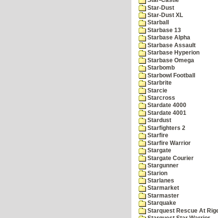
Star-Castle
Star-Dust
Star-Dust XL
Starball
Starbase 13
Starbase Alpha
Starbase Assault
Starbase Hyperion
Starbase Omega
Starbomb
Starbowl Football
Starbrite
Starcie
Starcross
Stardate 4000
Stardate 4001
Stardust
Starfighters 2
Starfire
Starfire Warrior
Stargate
Stargate Courier
Stargunner
Starion
Starlanes
Starmarket
Starmaster
Starquake
Starquest Rescue At Rige