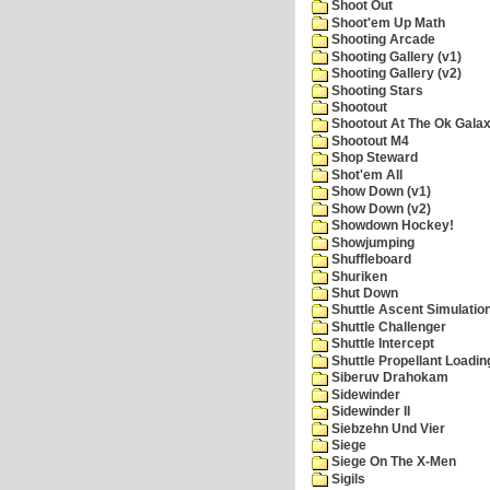
Shoot Out
Shoot'em Up Math
Shooting Arcade
Shooting Gallery (v1)
Shooting Gallery (v2)
Shooting Stars
Shootout
Shootout At The Ok Gala
Shootout M4
Shop Steward
Shot'em All
Show Down (v1)
Show Down (v2)
Showdown Hockey!
Showjumping
Shuffleboard
Shuriken
Shut Down
Shuttle Ascent Simulatio
Shuttle Challenger
Shuttle Intercept
Shuttle Propellant Loadin
Siberuv Drahokam
Sidewinder
Sidewinder II
Siebzehn Und Vier
Siege
Siege On The X-Men
Sigils