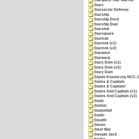
Starquest Star Warrior
Stars
Starsector Defense
Starship
Starship Dock
Starship Duel
Starshot
Starsquare
Startrak
Startrek (v1)
Startrek (v2)
Starware
Starwarp
Stary Dom (v1)
Stary Dom (v2)
Stary Dum
Statek Kosmiczny NCC-
States & Capitals
States & Capitals!
States And Capitals (v1)
States And Capitals (v2)
Static
Station
Stationfall
Statki
Stealth
Steam
Steel War
Steeple Jack