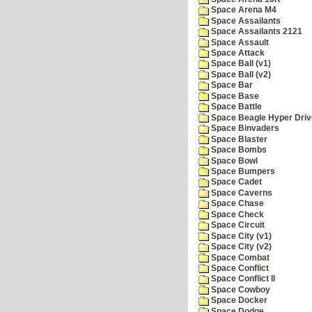
Space Arena M4
Space Assailants
Space Assailants 2121
Space Assault
Space Attack
Space Ball (v1)
Space Ball (v2)
Space Bar
Space Base
Space Battle
Space Beagle Hyper Driv
Space Binvaders
Space Blaster
Space Bombs
Space Bowl
Space Bumpers
Space Cadet
Space Caverns
Space Chase
Space Check
Space Circuit
Space City (v1)
Space City (v2)
Space Combat
Space Conflict
Space Conflict II
Space Cowboy
Space Docker
Space Dodge