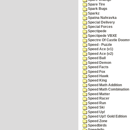
Spare Tire
Spark Bugs
Sparkz
Spatna Nahravka
Special Delivery
Special Forces
Spectipede
Spectipede VBXE
Spectre Of Castle Doomr
Speed - Puzzle
Speed Ace (v1)
Speed Ace (v2)
Speed Ball
Speed Demon
Speed Facts
Speed Fox
Speed Hawk
Speed King
Speed Math Addition
Speed Math Combination
Speed Matter
Speed Racer
Speed Run
Speed Ski
Speed Up!
Speed Up!! Gold Edition
Speed Zone
Speedbirds
Speedello