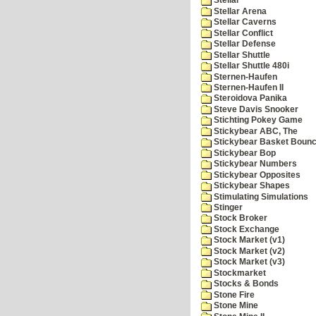
Stellar
Stellar Arena
Stellar Caverns
Stellar Conflict
Stellar Defense
Stellar Shuttle
Stellar Shuttle 480i
Sternen-Haufen
Sternen-Haufen II
Steroidova Panika
Steve Davis Snooker
Stichting Pokey Game
Stickybear ABC, The
Stickybear Basket Boun
Stickybear Bop
Stickybear Numbers
Stickybear Opposites
Stickybear Shapes
Stimulating Simulations
Stinger
Stock Broker
Stock Exchange
Stock Market (v1)
Stock Market (v2)
Stock Market (v3)
Stockmarket
Stocks & Bonds
Stone Fire
Stone Mine