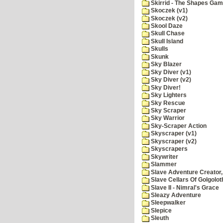
Skirrid - The Shapes Ga
Skoczek (v1)
Skoczek (v2)
Skool Daze
Skull Chase
Skull Island
Skulls
Skunk
Sky Blazer
Sky Diver (v1)
Sky Diver (v2)
Sky Diver!
Sky Lighters
Sky Rescue
Sky Scraper
Sky Warrior
Sky-Scraper Action
Skyscraper (v1)
Skyscraper (v2)
Skyscrapers
Skywriter
Slammer
Slave Adventure Creator,
Slave Cellars Of Golgolot
Slave II - Nimral's Grace
Sleazy Adventure
Sleepwalker
Slepice
Sleuth