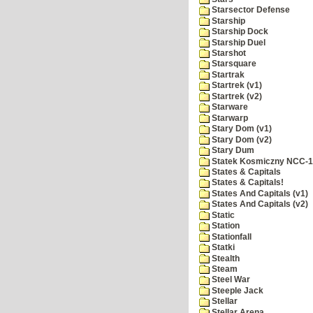
Starsector Defense
Starship
Starship Dock
Starship Duel
Starshot
Starsquare
Startrak
Startrek (v1)
Startrek (v2)
Starware
Starwarp
Stary Dom (v1)
Stary Dom (v2)
Stary Dum
Statek Kosmiczny NCC-
States & Capitals
States & Capitals!
States And Capitals (v1)
States And Capitals (v2)
Static
Station
Stationfall
Statki
Stealth
Steam
Steel War
Steeple Jack
Stellar
Stellar Arena