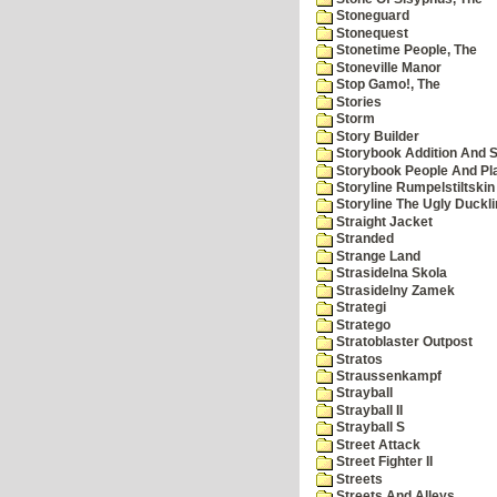
Stoneguard
Stonequest
Stonetime People, The
Stoneville Manor
Stop Gamo!, The
Stories
Storm
Story Builder
Storybook Addition And S
Storybook People And Pl
Storyline Rumpelstiltskin
Storyline The Ugly Duckl
Straight Jacket
Stranded
Strange Land
Strasidelna Skola
Strasidelny Zamek
Strategi
Stratego
Stratoblaster Outpost
Stratos
Straussenkampf
Strayball
Strayball II
Strayball S
Street Attack
Street Fighter II
Streets
Streets And Alleys