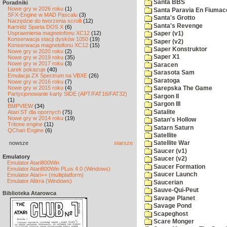
Santa BBS
Poradniki
Nowe gry w 2026 roku
(1)
Santa Paravia En Fiumac
SFX-Engine w MAD Pascalu
(3)
Santa's Grotto
Narzędzie do tworzenia scrolli
(12)
Santa's Revenge
Kartridż Sparta DOS X
(6)
Usprawnienia magnetofonu XC12
(12)
Saper (v1)
Konserwacja stacji dysków 1050
(19)
Saper (v2)
Konserwacja magnetofonu XC12
(15)
Saper Konstruktor
Nowe gry w 2020 roku
(2)
Saper X1
Nowe gry w 2019 roku
(35)
Nowe gry w 2017 roku
(3)
Saracen
Larek pokazuje
(40)
Sarasota Sam
Emulacja ZX Spectrum na VBXE
(26)
Saratoga
Nowe gry w 2016 roku
(7)
Nowe gry w 2015 roku
(4)
Sarepska The Game
Partycjonowanie karty SIDE (APT/FAT16/FAT32)
Sargon II
(1)
Sargon III
BMPVIEW
(34)
Satalite
Atari ST dla opornych
(75)
Nowe gry w 2014 roku
(19)
Satan's Hollow
Tritone engine
(11)
Satarn Saturn
QChan Engine
(6)
Satellite
nowsze
starsze
Satellite War
Saucer (v1)
Emulatory
Saucer (v2)
Emulator Atari800Win
Saucer Formation
Emulator Atari800Win PLus 4.0 (Windows)
Saucer Launch
Emulator Atari++ (multiplatform)
Emulator Altirra (Windows)
Saucerian
Sauve-Qui-Peut
Biblioteka Atarowca
Savage Planet
Savage Pond
Scapeghost
Scare Monger