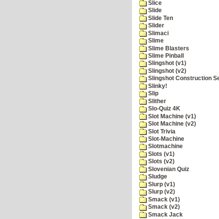
Slice
Slide
Slide Ten
Slider
Slimaci
Slime
Slime Blasters
Slime Pinball
Slingshot (v1)
Slingshot (v2)
Slingshot Construction S
Slinky!
Slip
Slither
Slo-Quiz 4K
Slot Machine (v1)
Slot Machine (v2)
Slot Trivia
Slot-Machine
Slotmachine
Slots (v1)
Slots (v2)
Slovenian Quiz
Sludge
Slurp (v1)
Slurp (v2)
Smack (v1)
Smack (v2)
Smack Jack