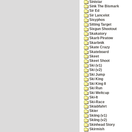
Sinistar
Sink The Bismark
Sir Ed
Sir Lancelot
Sisyphos
Sitting Target
Sixgun Shootout
Skakatory
Skarb Piratow
Skarbnik
Skate Crazy
Skateboard
Skeet
Skeet Shoot
Ski (v1)
Ski (v2)
Ski Jump
Ski King
Ski King II
Ski Run
Ski Weltcup
Ski-It
Ski-Race
Skiabfahrt
Skier
Skiing (v1)
Skiing (v2)
Skinhead Story
Skirmish