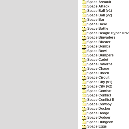
Space Assault
Space Attack
Space Ball (v1)
Space Ball (v2)
Space Bar
Space Base
Space Battle
Space Beagle Hyper Driv
Space Binvaders
Space Blaster
Space Bombs
Space Bowl
Space Bumpers
Space Cadet
Space Caverns
Space Chase
Space Check
Space Circuit
Space City (v1)
Space City (v2)
Space Combat
Space Conflict
Space Conflict II
Space Cowboy
Space Docker
Space Dodge
Space Dodger
Space Dungeon
Space Eggs