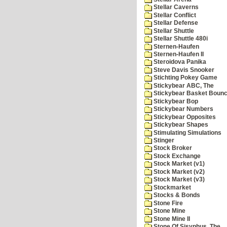
Stellar Caverns
Stellar Conflict
Stellar Defense
Stellar Shuttle
Stellar Shuttle 480i
Sternen-Haufen
Sternen-Haufen II
Steroidova Panika
Steve Davis Snooker
Stichting Pokey Game
Stickybear ABC, The
Stickybear Basket Boun
Stickybear Bop
Stickybear Numbers
Stickybear Opposites
Stickybear Shapes
Stimulating Simulations
Stinger
Stock Broker
Stock Exchange
Stock Market (v1)
Stock Market (v2)
Stock Market (v3)
Stockmarket
Stocks & Bonds
Stone Fire
Stone Mine
Stone Mine II
Stone Of Sisyphus, The