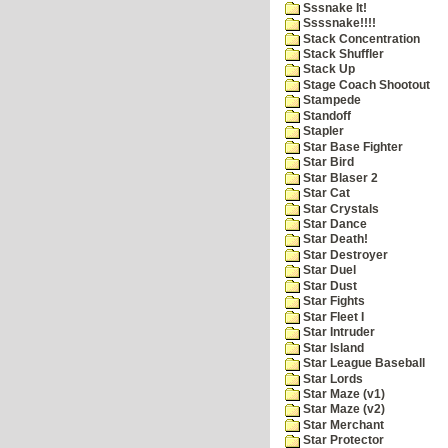
Sssnake It!
Ssssnake!!!!
Stack Concentration
Stack Shuffler
Stack Up
Stage Coach Shootout
Stampede
Standoff
Stapler
Star Base Fighter
Star Bird
Star Blaser 2
Star Cat
Star Crystals
Star Dance
Star Death!
Star Destroyer
Star Duel
Star Dust
Star Fights
Star Fleet I
Star Intruder
Star Island
Star League Baseball
Star Lords
Star Maze (v1)
Star Maze (v2)
Star Merchant
Star Protector