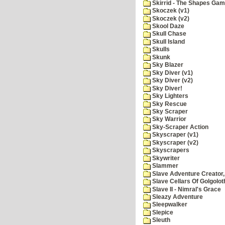
Skirrid - The Shapes Ga
Skoczek (v1)
Skoczek (v2)
Skool Daze
Skull Chase
Skull Island
Skulls
Skunk
Sky Blazer
Sky Diver (v1)
Sky Diver (v2)
Sky Diver!
Sky Lighters
Sky Rescue
Sky Scraper
Sky Warrior
Sky-Scraper Action
Skyscraper (v1)
Skyscraper (v2)
Skyscrapers
Skywriter
Slammer
Slave Adventure Creator,
Slave Cellars Of Golgolot
Slave II - Nimral's Grace
Sleazy Adventure
Sleepwalker
Slepice
Sleuth