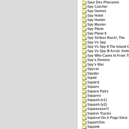
Spur Des Pharaons
Spy Catcher
Spy Games
Spy Hotel
Spy Hunter
Spy Master
Spy Plane
Spy Plane II
Spy Strikes Back!, The
Spy Vs Spy
Spy Vs Spy II The Island 
Spy Vs Spy III Arctic Anti
Spy Who Came In From T
Spy's Demise
Spy's War
Spycat
Spyder
Sqoid
Sqoid II
Square
Square Pairs
Squares
Squash (v1)
Squash (v2)
Squeeeeze!!!
Squirm Tracks
Squirrel On A Pogo Stick
Squish'Em
Squonk