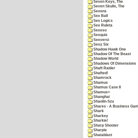
Seven Keys, The
Seven Skulls, The
Sevens
Sex Ball
Sex Logics
Sex Ruleta
Sexeso
Sexquix
Sexversi
Sexy Six
Shadow Hawk One
Shadow Of The Beast
Shadow World
Shadows Of Dimensions
Shaft Raider
Shafted!
Shamrock
Shamus
Shamus Case II
Shamus+
Shanghai
Shaolin-Szu
Shares - A Business Ga
Shark
Sharkey
Sharkie!
Sharp Shooter
Sharpie
Shatablast