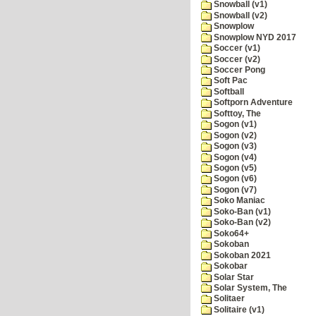
Snowball (v1)
Snowball (v2)
Snowplow
Snowplow NYD 2017
Soccer (v1)
Soccer (v2)
Soccer Pong
Soft Pac
Softball
Softporn Adventure
Softtoy, The
Sogon (v1)
Sogon (v2)
Sogon (v3)
Sogon (v4)
Sogon (v5)
Sogon (v6)
Sogon (v7)
Soko Maniac
Soko-Ban (v1)
Soko-Ban (v2)
Soko64+
Sokoban
Sokoban 2021
Sokobar
Solar Star
Solar System, The
Solitaer
Solitaire (v1)