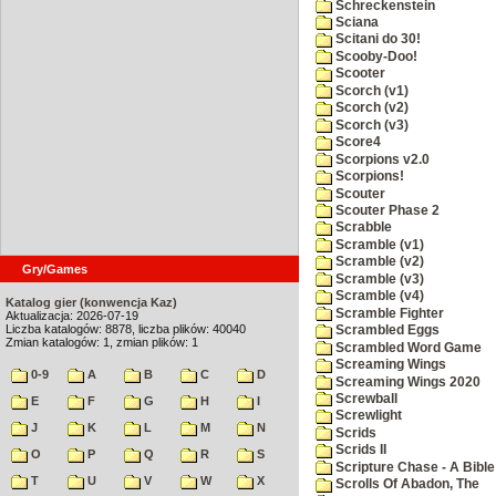
Schreckenstein
Sciana
Scitani do 30!
Scooby-Doo!
Scooter
Scorch (v1)
Scorch (v2)
Scorch (v3)
Score4
Scorpions v2.0
Scorpions!
Scouter
Scouter Phase 2
Scrabble
Scramble (v1)
Scramble (v2)
Gry/Games
Scramble (v3)
Scramble (v4)
Katalog gier (konwencja Kaz)
Scramble Fighter
Aktualizacja: 2026-07-19
Liczba katalogów: 8878, liczba plików: 40040
Scrambled Eggs
Zmian katalogów: 1, zmian plików: 1
Scrambled Word Game
Screaming Wings
0-9
A
B
C
D
Screaming Wings 2020
Screwball
E
F
G
H
I
Screwlight
J
K
L
M
N
Scrids
Scrids II
O
P
Q
R
S
Scripture Chase - A Bible
T
U
V
W
X
Scrolls Of Abadon, The