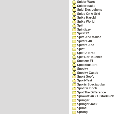
Spider Wars
Spiderquake
Spiel Des Lebens
Spies On A Grid
Spiky Harold
Spiky World
Spill
Spindizzy
Spirit 22
Spite And Malice
Spitfire 40
Spitfire Ace
Splat
Splat A Brat
Split Der Taucher
Sponzor F1
Spookbusters
Spooky
Spooky Castle
Sport Goofy
Sport-Test
Sports Spectacular
Spot Da Boob
Spot The Difference
Sprawdzian Z Historii Pol
Springer
Springer Jack
Sprint I
Sprong