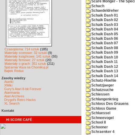
Scare Monger - The Specia
Schach
Schaedeldreher
Schaik Dash 01
Schaik Dash 02
Schaik Dash 03
Schaik Dash 04
Schaik Dash 05
Schaik Dash 06
Schaik Dash 07
Schaik Dash 08
Czasopisma: 714 sztuk
(185)
Schaik Dash 09
Materiały scenowe: 32 sztuki
(9)
Materiały książkowe: 141 sztuk
(55)
Schaik Dash 10
Materiały firmowe: 27 sztuk
(20)
Schaik Dash 11
Materiały o grach: 351 sztuk
(211)
Schaik Dash 12
Spiżarnia Voya na Chomikuj.pl
Bajtek Redux
Schaik Dash 13
Schaik Dash 14
Zasoby wiedzy
Schatz-Hoehle
Atariki
Schatzjaeger
XWiki
Gury's Atari 8-bit Forever
Schatzsuche
Atarimania
Schiessen
Atari Archives
Schlangenkrieg
Drygol's Retro Hacks
XL Search
Schloss Des Grauens
Schloss Game
Kontakt
Schluessel
Schneevogel
HI SCORE CAFÉ
School II
Schooner
Schraenker 4