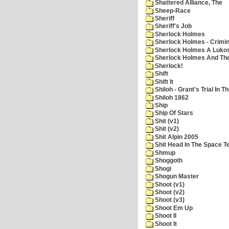
Shattered Alliance, The
Sheep-Race
Sheriff
Sheriff's Job
Sherlock Holmes
Sherlock Holmes - Crimin
Sherlock Holmes A Lukos
Sherlock Holmes And The
Sherlock!
Shift
Shift It
Shiloh - Grant's Trial In T
Shiloh 1862
Ship
Ship Of Stars
Shit (v1)
Shit (v2)
Shit Alpin 2005
Shit Head In The Space T
Shmup
Shoggoth
Shogi
Shogun Master
Shoot (v1)
Shoot (v2)
Shoot (v3)
Shoot Em Up
Shoot II
Shoot It