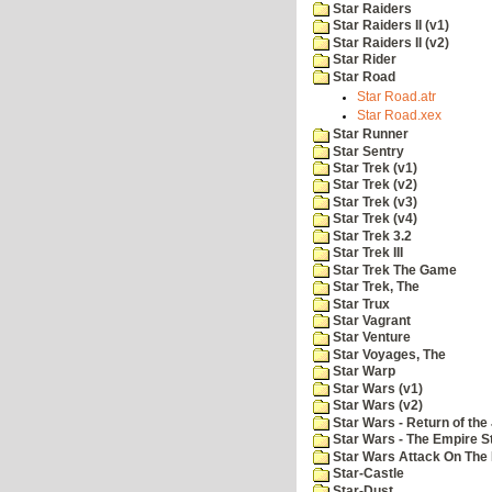
Star Raiders
Star Raiders II (v1)
Star Raiders II (v2)
Star Rider
Star Road
Star Road.atr
Star Road.xex
Star Runner
Star Sentry
Star Trek (v1)
Star Trek (v2)
Star Trek (v3)
Star Trek (v4)
Star Trek 3.2
Star Trek III
Star Trek The Game
Star Trek, The
Star Trux
Star Vagrant
Star Venture
Star Voyages, The
Star Warp
Star Wars (v1)
Star Wars (v2)
Star Wars - Return of the 
Star Wars - The Empire S
Star Wars Attack On The 
Star-Castle
Star-Dust