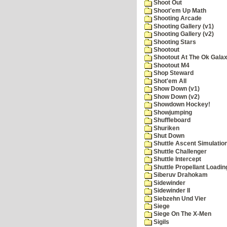
Shoot Out
Shoot'em Up Math
Shooting Arcade
Shooting Gallery (v1)
Shooting Gallery (v2)
Shooting Stars
Shootout
Shootout At The Ok Gala
Shootout M4
Shop Steward
Shot'em All
Show Down (v1)
Show Down (v2)
Showdown Hockey!
Showjumping
Shuffleboard
Shuriken
Shut Down
Shuttle Ascent Simulatio
Shuttle Challenger
Shuttle Intercept
Shuttle Propellant Loadin
Siberuv Drahokam
Sidewinder
Sidewinder II
Siebzehn Und Vier
Siege
Siege On The X-Men
Sigils