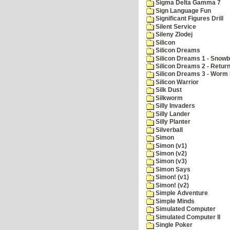
Sigma Delta Gamma 7
Sign Language Fun
Significant Figures Drill
Silent Service
Sileny Zlodej
Silicon
Silicon Dreams
Silicon Dreams 1 - Snowb
Silicon Dreams 2 - Retur
Silicon Dreams 3 - Worm 
Silicon Warrior
Silk Dust
Silkworm
Silly Invaders
Silly Lander
Silly Planter
Silverball
Simon
Simon (v1)
Simon (v2)
Simon (v3)
Simon Says
Simon! (v1)
Simon! (v2)
Simple Adventure
Simple Minds
Simulated Computer
Simulated Computer II
Single Poker