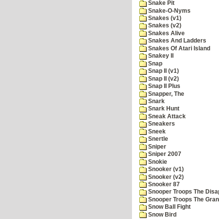
Snake Pit
Snake-O-Nyms
Snakes (v1)
Snakes (v2)
Snakes Alive
Snakes And Ladders
Snakes Of Atari Island
Snakey II
Snap
Snap II (v1)
Snap II (v2)
Snap II Plus
Snapper, The
Snark
Snark Hunt
Sneak Attack
Sneakers
Sneek
Snertle
Sniper
Sniper 2007
Snokie
Snooker (v1)
Snooker (v2)
Snooker 87
Snooper Troops The Disa
Snooper Troops The Grani
Snow Ball Fight
Snow Bird