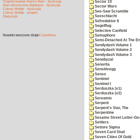
Organizowanie imprez Atari - dyskusja
Sector 10
Atari demoscene database - dyskusja
Sector Wars
Colony Mobile - dyskusja
See-Saw Scramble
Colony Mobile - projekt
Seeschlacht
Statystyki
Sefredaktor II
Segelflug
Selective Canfield
Nowinki
tworzone dzięki
CuteNews
Semaphore
Semi-Detached At The End
Sendydash Volume 1
Sendydash Volume 2
Sendydash Volume 3
Senobyzal
Senorita
Sensitivegg
Senso
Sentinel
Sentinel I
Serduszka (v1)
Serduszka (v2)
Sereamis
Serpent
Serpent's Star, The
Serpentine
Sesame Street Letter-Go
Settlers
Settore Sigma
Seven Card Stud
Seven Cities Of Gold