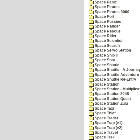
Space Panic
Space Pirates
Space Pirates 3000
Space Port
Space Pussies
Space Ranger
Space Rescue
Space Rider
Space Scientist
Space Search
Space Servo Station
Space Ship II
Space Shot
Space Shuttle
Space Shuttle - A Journe
Space Shuttle Adventure
Space Shuttle Re-Entry
Space Station
Space Station - Multiplica
Space Station 2048
Space Station Quest
Space Station Zulu
Space Taxi
Space Thief
Space Trader
Space Trap (v1)
Space Trap (v2)
Space Travel
Space Trek