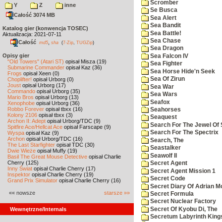
Scromber
Y
Z
inne
Se Busca
Całość 3074 MB
Sea Alert
Sea Bandit
Katalog gier (konwencja TOSEC)
Sea Battle!
Aktualizacja: 2021-07-11
Sea Chase
Całość
,
md5
sha
(
7-Zip
,
TUGZip
)
Sea Dragon
Opisy gier
Sea Falcon IV
"Old Towers" (Atari ST)
opisał Misza (19)
Sea Fighter
Submarine Commander
opisał Kaz (36)
Sea Horse Hide'n Seek
Frogs
opisał Xeen (0)
Sea Of Zirun
Choplifter!
opisał Urborg (0)
Joust
opisał Urborg (17)
Sea War
Commando
opisał Urborg (35)
Sea Wars
Mario Bros
opisał Urborg (13)
Seafox
Xenophobe
opisał Urborg (36)
Robbo Forever
opisał tbxx (16)
Seahorses
Kolony 2106
opisał tbxx (3)
Seaquest
Archon II: Adept
opisał Urborg/TDC (9)
Search For The Jewel Of 
Spitfire Ace/Hellcat Ace
opisał Farscape (9)
Search For The Spectrix
Wyspa
opisał Kaz (9)
Archon
opisał Urborg/TDC (16)
Search, The
The Last Starfighter
opisał TDC (30)
Seastalker
Dwie Wieże
opisał Muffy (19)
Seawolf II
Basil The Great Mouse Detective
opisał Charlie
Cherry (125)
Secret Agent
Inny Świat
opisał Charlie Cherry (17)
Secret Agent Mission 1
Inspektor
opisał Charlie Cherry (19)
Secret Code
Grand Prix Simulator
opisał Charlie Cherry (16)
Secret Diary Of Adrian Mo
«« nowsze
starsze »»
Secret Formula
Secret Nuclear Factory
Secret Of Kyobu Di, The
Wewnętrzne/Internals
Secretum Labyrinth King