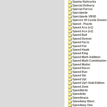
Spatna Nahravka
Special Delivery
Special Forces
Spectipede
Spectipede VBXE
Spectre Of Castle Doomr
Speed - Puzzle
Speed Ace (v1)
Speed Ace (v2)
Speed Ball
Speed Demon
Speed Facts
Speed Fox
Speed Hawk
Speed King
Speed Math Addition
Speed Math Combination
Speed Matter
Speed Racer
Speed Run
Speed Ski
Speed Up!
Speed Up!! Gold Edition
Speed Zone
Speedbirds
Speedello
Speedmaza
Speedway Blast
Speedway One