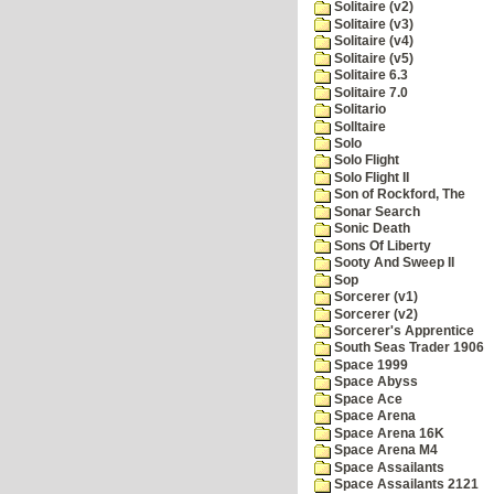
Solitaire (v2)
Solitaire (v3)
Solitaire (v4)
Solitaire (v5)
Solitaire 6.3
Solitaire 7.0
Solitario
Solltaire
Solo
Solo Flight
Solo Flight II
Son of Rockford, The
Sonar Search
Sonic Death
Sons Of Liberty
Sooty And Sweep II
Sop
Sorcerer (v1)
Sorcerer (v2)
Sorcerer's Apprentice
South Seas Trader 1906
Space 1999
Space Abyss
Space Ace
Space Arena
Space Arena 16K
Space Arena M4
Space Assailants
Space Assailants 2121