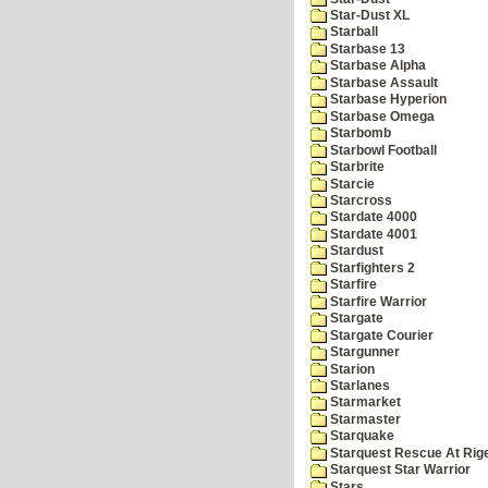
Star-Dust XL
Starball
Starbase 13
Starbase Alpha
Starbase Assault
Starbase Hyperion
Starbase Omega
Starbomb
Starbowl Football
Starbrite
Starcie
Starcross
Stardate 4000
Stardate 4001
Stardust
Starfighters 2
Starfire
Starfire Warrior
Stargate
Stargate Courier
Stargunner
Starion
Starlanes
Starmarket
Starmaster
Starquake
Starquest Rescue At Rige
Starquest Star Warrior
Stars