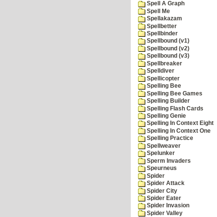
Spell A Graph
Spell Me
Spellakazam
Spellbetter
Spellbinder
Spellbound (v1)
Spellbound (v2)
Spellbound (v3)
Spellbreaker
Spelldiver
Spellicopter
Spelling Bee
Spelling Bee Games
Spelling Builder
Spelling Flash Cards
Spelling Genie
Spelling In Context Eight
Spelling In Context One
Spelling Practice
Spellweaver
Spelunker
Sperm Invaders
Speurneus
Spider
Spider Attack
Spider City
Spider Eater
Spider Invasion
Spider Valley