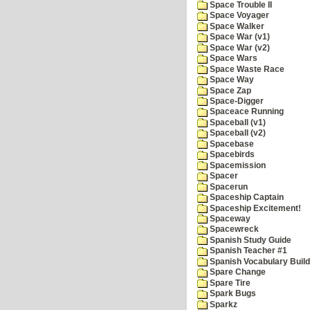
Space Trouble II
Space Voyager
Space Walker
Space War (v1)
Space War (v2)
Space Wars
Space Waste Race
Space Way
Space Zap
Space-Digger
Spaceace Running
Spaceball (v1)
Spaceball (v2)
Spacebase
Spacebirds
Spacemission
Spacer
Spacerun
Spaceship Captain
Spaceship Excitement!
Spaceway
Spacewreck
Spanish Study Guide
Spanish Teacher #1
Spanish Vocabulary Build
Spare Change
Spare Tire
Spark Bugs
Sparkz