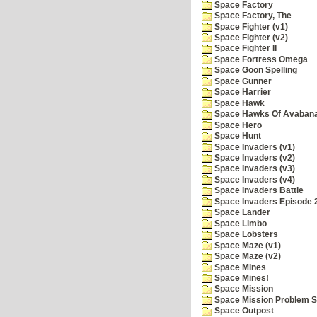
Space Factory
Space Factory, The
Space Fighter (v1)
Space Fighter (v2)
Space Fighter II
Space Fortress Omega
Space Goon Spelling
Space Gunner
Space Harrier
Space Hawk
Space Hawks Of Avabana
Space Hero
Space Hunt
Space Invaders (v1)
Space Invaders (v2)
Space Invaders (v3)
Space Invaders (v4)
Space Invaders Battle
Space Invaders Episode 
Space Lander
Space Limbo
Space Lobsters
Space Maze (v1)
Space Maze (v2)
Space Mines
Space Mines!
Space Mission
Space Mission Problem S
Space Outpost