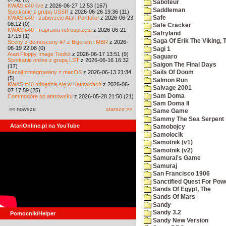
Saboteur
KWAS #40 live
z 2026-06-27 12:53 (167)
Saddleman
Spotkanie z grupą USSR
z 2026-06-26 19:36 (11)
KWAS #40 - zabierzcie Atari Portfolio!
z 2026-06-23
Safe
08:12 (0)
Safe Cracker
KWAS #40 - naprawa retrosprzętu
z 2026-06-21
Safryland
17:15 (1)
Saga Of Erik The Viking, 
Sceny z demosceny #7 z Bigerem i MBR
z 2026-
06-19 22:08 (0)
Sagi 1
Atari Floppy Image Toolkit
z 2026-06-17 13:51 (9)
Saguaro
Spotkanie online z grupą LST
z 2026-06-16 16:32
Saigon The Final Days
(17)
Recoil zintegrowany z macOS
z 2026-06-13 21:34
Sails Of Doom
(5)
Salmon Run
KWAS #40 odbędzie się w Katowicach
z 2026-06-
Salvage 2001
07 17:59 (25)
Sam Doma
Commodore po atarowsku
z 2026-05-28 21:50 (21)
Sam Doma II
«« nowsze
starsze »»
Same Game
Sammy The Sea Serpent
AtariOnline.pl na YouTube
Samobojcy
Samolocik
Samotnik (v1)
Samotnik (v2)
Samurai's Game
Samuraj
San Francisco 1906
Sanctified Quest For Pow
Sands Of Egypt, The
Sands Of Mars
Sandy
Sandy 3.2
Pomocnik/Helper
Sandy New Version