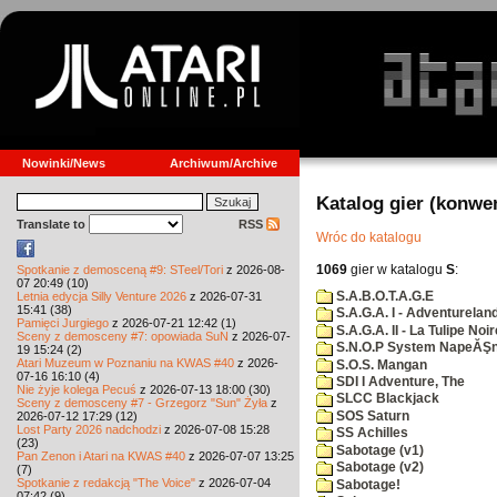
Nowinki/News
Archiwum/Archive
Katalog gier (konwe
Translate to
RSS
Wróc do katalogu
1069
gier w katalogu
S
:
Spotkanie z demosceną #9: STeel/Tori
z 2026-08-
07 20:49 (10)
S.A.B.O.T.A.G.E
Letnia edycja Silly Venture 2026
z 2026-07-31
15:41 (38)
S.A.G.A. I - Adventurelan
Pamięci Jurgiego
z 2026-07-21 12:42 (1)
S.A.G.A. II - La Tulipe Noir
Sceny z demosceny #7: opowiada SuN
z 2026-07-
S.N.O.P System NapeĂŞn
19 15:24 (2)
Atari Muzeum w Poznaniu na KWAS #40
z 2026-
S.O.S. Mangan
07-16 16:10 (4)
SDI I Adventure, The
Nie żyje kolega Pecuś
z 2026-07-13 18:00 (30)
SLCC Blackjack
Sceny z demosceny #7 - Grzegorz "Sun" Żyła
z
SOS Saturn
2026-07-12 17:29 (12)
Lost Party 2026 nadchodzi
z 2026-07-08 15:28
SS Achilles
(23)
Sabotage (v1)
Pan Zenon i Atari na KWAS #40
z 2026-07-07 13:25
Sabotage (v2)
(7)
Spotkanie z redakcją "The Voice"
z 2026-07-04
Sabotage!
07:42 (9)