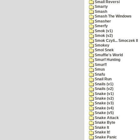
Small Reversi
Smarty
Smash
Smash The Windows
Smasher
Smerfy
Smok (v1)
Smok (v2)
Smok Czyli... Smoczek II
Smokey
Smol Snek
Smuffie's World
Smurf Hunting
Smurf!
Smus
Snafu
Snail Run
Snails (v1)
Snails (v2)
Snake (v1)
Snake (v2)
Snake (v3)
Snake (v4)
Snake (v5)
Snake Attack
Snake Byte
Snake It
Snake It!
Snake Panic