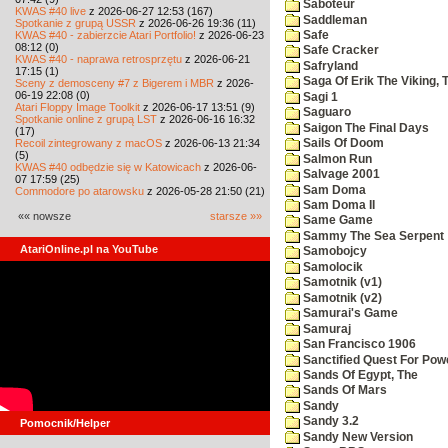
Saboteur
KWAS #40 live
z 2026-06-27 12:53 (167)
Saddleman
Spotkanie z grupą USSR
z 2026-06-26 19:36 (11)
KWAS #40 - zabierzcie Atari Portfolio!
z 2026-06-23
Safe
08:12 (0)
Safe Cracker
KWAS #40 - naprawa retrosprzętu
z 2026-06-21
Safryland
17:15 (1)
Saga Of Erik The Viking, 
Sceny z demosceny #7 z Bigerem i MBR
z 2026-
06-19 22:08 (0)
Sagi 1
Atari Floppy Image Toolkit
z 2026-06-17 13:51 (9)
Saguaro
Spotkanie online z grupą LST
z 2026-06-16 16:32
Saigon The Final Days
(17)
Recoil zintegrowany z macOS
z 2026-06-13 21:34
Sails Of Doom
(5)
Salmon Run
KWAS #40 odbędzie się w Katowicach
z 2026-06-
Salvage 2001
07 17:59 (25)
Sam Doma
Commodore po atarowsku
z 2026-05-28 21:50 (21)
Sam Doma II
«« nowsze
starsze »»
Same Game
Sammy The Sea Serpent
AtariOnline.pl na YouTube
Samobojcy
Samolocik
Samotnik (v1)
Samotnik (v2)
Samurai's Game
Samuraj
San Francisco 1906
Sanctified Quest For Pow
Sands Of Egypt, The
Sands Of Mars
Sandy
Sandy 3.2
Pomocnik/Helper
Sandy New Version