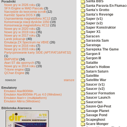
Santa BBS
Poradniki
Nowe gry w 2026 roku
(1)
Santa Paravia En Fiumac
SFX-Engine w MAD Pascalu
(3)
Santa's Grotto
Narzędzie do tworzenia scrolli
(12)
Santa's Revenge
Kartridż Sparta DOS X
(6)
Usprawnienia magnetofonu XC12
(12)
Saper (v1)
Konserwacja stacji dysków 1050
(19)
Saper (v2)
Konserwacja magnetofonu XC12
(15)
Saper Konstruktor
Nowe gry w 2020 roku
(2)
Saper X1
Nowe gry w 2019 roku
(35)
Nowe gry w 2017 roku
(3)
Saracen
Larek pokazuje
(40)
Sarasota Sam
Emulacja ZX Spectrum na VBXE
(26)
Saratoga
Nowe gry w 2016 roku
(7)
Nowe gry w 2015 roku
(4)
Sarepska The Game
Partycjonowanie karty SIDE (APT/FAT16/FAT32)
Sargon II
(1)
Sargon III
BMPVIEW
(34)
Satalite
Atari ST dla opornych
(75)
Nowe gry w 2014 roku
(19)
Satan's Hollow
Tritone engine
(11)
Satarn Saturn
QChan Engine
(6)
Satellite
nowsze
starsze
Satellite War
Saucer (v1)
Emulatory
Saucer (v2)
Emulator Atari800Win
Saucer Formation
Emulator Atari800Win PLus 4.0 (Windows)
Saucer Launch
Emulator Atari++ (multiplatform)
Emulator Altirra (Windows)
Saucerian
Sauve-Qui-Peut
Biblioteka Atarowca
Savage Planet
Savage Pond
Scapeghost
Scare Monger