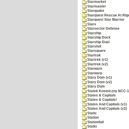
Starmarket
Starmaster
Starquake
Starquest Rescue At Rige
Starquest Star Warrior
Stars
Starsector Defense
Starship
Starship Dock
Starship Duel
Starshot
Starsquare
Startrak
Startrek (v1)
Startrek (v2)
Starware
Starwarp
Stary Dom (v1)
Stary Dom (v2)
Stary Dum
Statek Kosmiczny NCC-
States & Capitals
States & Capitals!
States And Capitals (v1)
States And Capitals (v2)
Static
Station
Stationfall
Statki