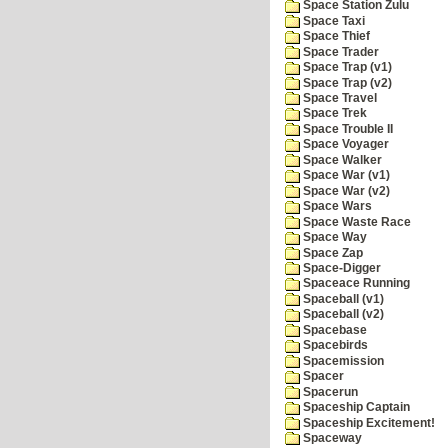
Space Station Zulu
Space Taxi
Space Thief
Space Trader
Space Trap (v1)
Space Trap (v2)
Space Travel
Space Trek
Space Trouble II
Space Voyager
Space Walker
Space War (v1)
Space War (v2)
Space Wars
Space Waste Race
Space Way
Space Zap
Space-Digger
Spaceace Running
Spaceball (v1)
Spaceball (v2)
Spacebase
Spacebirds
Spacemission
Spacer
Spacerun
Spaceship Captain
Spaceship Excitement!
Spaceway