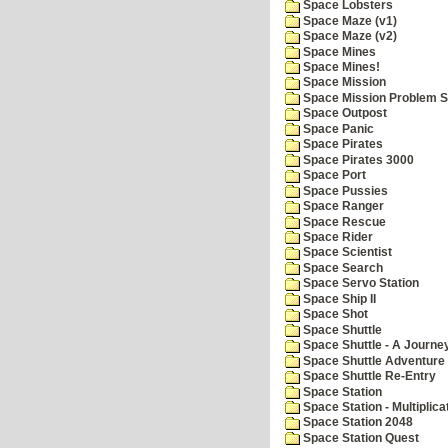
Space Lobsters
Space Maze (v1)
Space Maze (v2)
Space Mines
Space Mines!
Space Mission
Space Mission Problem S
Space Outpost
Space Panic
Space Pirates
Space Pirates 3000
Space Port
Space Pussies
Space Ranger
Space Rescue
Space Rider
Space Scientist
Space Search
Space Servo Station
Space Ship II
Space Shot
Space Shuttle
Space Shuttle - A Journe
Space Shuttle Adventure
Space Shuttle Re-Entry
Space Station
Space Station - Multiplica
Space Station 2048
Space Station Quest