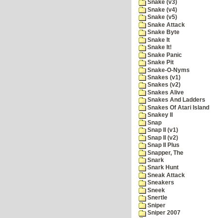
Snake (v3)
Snake (v4)
Snake (v5)
Snake Attack
Snake Byte
Snake It
Snake It!
Snake Panic
Snake Pit
Snake-O-Nyms
Snakes (v1)
Snakes (v2)
Snakes Alive
Snakes And Ladders
Snakes Of Atari Island
Snakey II
Snap
Snap II (v1)
Snap II (v2)
Snap II Plus
Snapper, The
Snark
Snark Hunt
Sneak Attack
Sneakers
Sneek
Snertle
Sniper
Sniper 2007