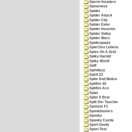
Sperm Invaders
Speurneus
Spider
Spider Attack
Spider City
Spider Eater
Spider Invasion
Spider Valley
Spider Wars
Spiderquake
Spiel Des Lebens
Spies On A Grid
Spiky Harold
Spiky World
Spill
Spindizzy
Spirit 22
Spite And Malice
Spitfire 40
Spitfire Ace
Splat
Splat A Brat
Split Der Taucher
Sponzor F1
Spookbusters
Spooky
Spooky Castle
Sport Goofy
Sport-Test