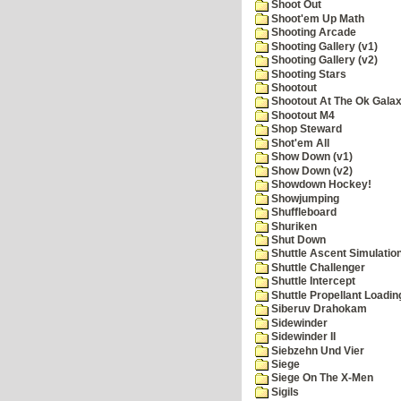
Shoot Out
Shoot'em Up Math
Shooting Arcade
Shooting Gallery (v1)
Shooting Gallery (v2)
Shooting Stars
Shootout
Shootout At The Ok Gala
Shootout M4
Shop Steward
Shot'em All
Show Down (v1)
Show Down (v2)
Showdown Hockey!
Showjumping
Shuffleboard
Shuriken
Shut Down
Shuttle Ascent Simulatio
Shuttle Challenger
Shuttle Intercept
Shuttle Propellant Loadin
Siberuv Drahokam
Sidewinder
Sidewinder II
Siebzehn Und Vier
Siege
Siege On The X-Men
Sigils