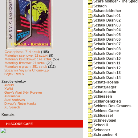
Scare Monger - The Specia
Schach
Schaedeldreher
Schaik Dash 01
Schaik Dash 02
Schaik Dash 03
Schaik Dash 04
Schaik Dash 05
Schaik Dash 06
Schaik Dash 07
Schaik Dash 08
Czasopisma: 714 sztuk
(185)
Schaik Dash 09
Materiały scenowe: 32 sztuki
(9)
Schaik Dash 10
Materiały książkowe: 141 sztuk
(55)
Materiały firmowe: 27 sztuk
(20)
Schaik Dash 11
Materiały o grach: 351 sztuk
(211)
Schaik Dash 12
Spiżarnia Voya na Chomikuj.pl
Schaik Dash 13
Bajtek Redux
Schaik Dash 14
Zasoby wiedzy
Schatz-Hoehle
Atariki
Schatzjaeger
XWiki
Schatzsuche
Gury's Atari 8-bit Forever
Atarimania
Schiessen
Atari Archives
Schlangenkrieg
Drygol's Retro Hacks
Schloss Des Grauens
XL Search
Schloss Game
Kontakt
Schluessel
Schneevogel
HI SCORE CAFÉ
School II
Schooner
Schraenker 4