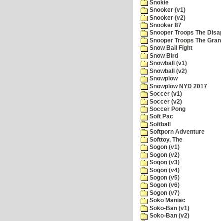
Snokie
Snooker (v1)
Snooker (v2)
Snooker 87
Snooper Troops The Disa
Snooper Troops The Grani
Snow Ball Fight
Snow Bird
Snowball (v1)
Snowball (v2)
Snowplow
Snowplow NYD 2017
Soccer (v1)
Soccer (v2)
Soccer Pong
Soft Pac
Softball
Softporn Adventure
Softtoy, The
Sogon (v1)
Sogon (v2)
Sogon (v3)
Sogon (v4)
Sogon (v5)
Sogon (v6)
Sogon (v7)
Soko Maniac
Soko-Ban (v1)
Soko-Ban (v2)