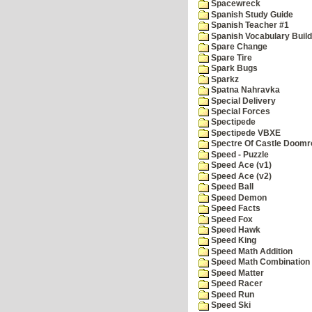
Spacewreck
Spanish Study Guide
Spanish Teacher #1
Spanish Vocabulary Build
Spare Change
Spare Tire
Spark Bugs
Sparkz
Spatna Nahravka
Special Delivery
Special Forces
Spectipede
Spectipede VBXE
Spectre Of Castle Doomr
Speed - Puzzle
Speed Ace (v1)
Speed Ace (v2)
Speed Ball
Speed Demon
Speed Facts
Speed Fox
Speed Hawk
Speed King
Speed Math Addition
Speed Math Combination
Speed Matter
Speed Racer
Speed Run
Speed Ski