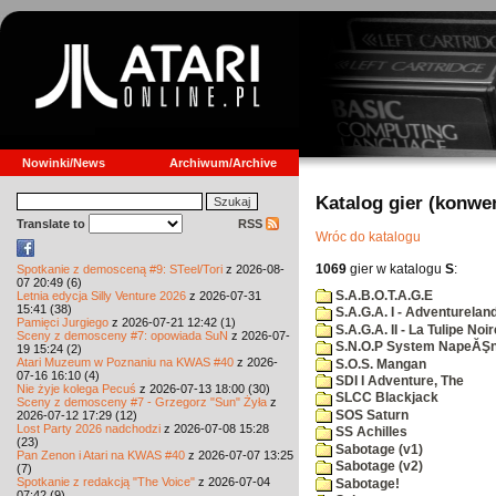
Nowinki/News
Archiwum/Archive
Katalog gier (konwe
Translate to
RSS
Wróc do katalogu
1069
gier w katalogu
S
:
Spotkanie z demosceną #9: STeel/Tori
z 2026-08-
07 20:49 (6)
S.A.B.O.T.A.G.E
Letnia edycja Silly Venture 2026
z 2026-07-31
15:41 (38)
S.A.G.A. I - Adventurelan
Pamięci Jurgiego
z 2026-07-21 12:42 (1)
S.A.G.A. II - La Tulipe Noir
Sceny z demosceny #7: opowiada SuN
z 2026-07-
S.N.O.P System NapeĂŞn
19 15:24 (2)
Atari Muzeum w Poznaniu na KWAS #40
z 2026-
S.O.S. Mangan
07-16 16:10 (4)
SDI I Adventure, The
Nie żyje kolega Pecuś
z 2026-07-13 18:00 (30)
SLCC Blackjack
Sceny z demosceny #7 - Grzegorz "Sun" Żyła
z
SOS Saturn
2026-07-12 17:29 (12)
Lost Party 2026 nadchodzi
z 2026-07-08 15:28
SS Achilles
(23)
Sabotage (v1)
Pan Zenon i Atari na KWAS #40
z 2026-07-07 13:25
Sabotage (v2)
(7)
Spotkanie z redakcją "The Voice"
z 2026-07-04
Sabotage!
07:42 (9)