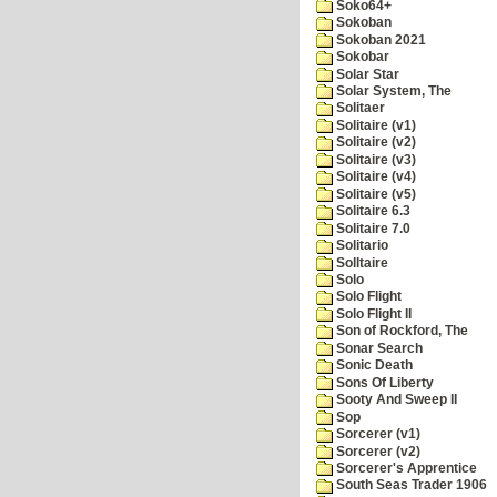
Soko64+
Sokoban
Sokoban 2021
Sokobar
Solar Star
Solar System, The
Solitaer
Solitaire (v1)
Solitaire (v2)
Solitaire (v3)
Solitaire (v4)
Solitaire (v5)
Solitaire 6.3
Solitaire 7.0
Solitario
Solltaire
Solo
Solo Flight
Solo Flight II
Son of Rockford, The
Sonar Search
Sonic Death
Sons Of Liberty
Sooty And Sweep II
Sop
Sorcerer (v1)
Sorcerer (v2)
Sorcerer's Apprentice
South Seas Trader 1906