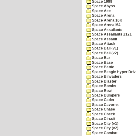
Space 1999
Space Abyss
Space Ace
Space Arena
Space Arena 16K
Space Arena M4
Space Assailants
Space Assailants 2121
Space Assault
Space Attack
Space Ball (v1)
Space Ball (v2)
Space Bar
Space Base
Space Battle
Space Beagle Hyper Driv
Space Binvaders
Space Blaster
Space Bombs
Space Bowl
Space Bumpers
Space Cadet
Space Caverns
Space Chase
Space Check
Space Circuit
Space City (v1)
Space City (v2)
Space Combat