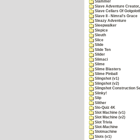
Slammer
Slave Adventure Creator,
Slave Cellars Of Golgolot
Slave II - Nimral's Grace
Sleazy Adventure
Sleepwalker
Slepice
Sleuth
Slice
Slide
Slide Ten
Slider
Slimaci
Slime
Slime Blasters
Slime Pinball
Slingshot (v1)
Slingshot (v2)
Slingshot Construction S
Slinky!
Slip
Slither
Slo-Quiz 4K
Slot Machine (v1)
Slot Machine (v2)
Slot Trivia
Slot-Machine
Slotmachine
Slots (v1)