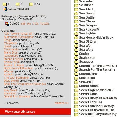
Scromber
Y
Z
inne
Se Busca
Całość 3074 MB
Sea Alert
Sea Bandit
Katalog gier (konwencja TOSEC)
Sea Battle!
Aktualizacja: 2021-07-11
Sea Chase
Całość
,
md5
sha
(
7-Zip
,
TUGZip
)
Sea Dragon
Sea Falcon IV
Opisy gier
Sea Fighter
"Old Towers" (Atari ST)
opisał Misza (19)
Submarine Commander
opisał Kaz (36)
Sea Horse Hide'n Seek
Frogs
opisał Xeen (0)
Sea Of Zirun
Choplifter!
opisał Urborg (0)
Sea War
Joust
opisał Urborg (17)
Commando
opisał Urborg (35)
Sea Wars
Mario Bros
opisał Urborg (13)
Seafox
Xenophobe
opisał Urborg (36)
Seahorses
Robbo Forever
opisał tbxx (16)
Seaquest
Kolony 2106
opisał tbxx (3)
Archon II: Adept
opisał Urborg/TDC (9)
Search For The Jewel Of 
Spitfire Ace/Hellcat Ace
opisał Farscape (9)
Search For The Spectrix
Wyspa
opisał Kaz (9)
Search, The
Archon
opisał Urborg/TDC (16)
The Last Starfighter
opisał TDC (30)
Seastalker
Dwie Wieże
opisał Muffy (19)
Seawolf II
Basil The Great Mouse Detective
opisał Charlie
Secret Agent
Cherry (125)
Secret Agent Mission 1
Inny Świat
opisał Charlie Cherry (17)
Inspektor
opisał Charlie Cherry (19)
Secret Code
Grand Prix Simulator
opisał Charlie Cherry (16)
Secret Diary Of Adrian Mo
Secret Formula
«« nowsze
starsze »»
Secret Nuclear Factory
Secret Of Kyobu Di, The
Wewnętrzne/Internals
Secretum Labyrinth King