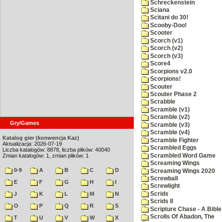
Schreckenstein
Sciana
Scitani do 30!
Scooby-Doo!
Scooter
Scorch (v1)
Scorch (v2)
Scorch (v3)
Score4
Scorpions v2.0
Scorpions!
Scouter
Scouter Phase 2
Scrabble
Scramble (v1)
Scramble (v2)
Gry/Games
Scramble (v3)
Scramble (v4)
Katalog gier (konwencja Kaz)
Scramble Fighter
Aktualizacja: 2026-07-19
Scrambled Eggs
Liczba katalogów: 8878, liczba plików: 40040
Scrambled Word Game
Zmian katalogów: 1, zmian plików: 1
Screaming Wings
0-9
A
B
C
D
Screaming Wings 2020
Screwball
E
F
G
H
I
Screwlight
Scrids
J
K
L
M
N
Scrids II
O
P
Q
R
S
Scripture Chase - A Bible
Scrolls Of Abadon, The
T
U
V
W
X