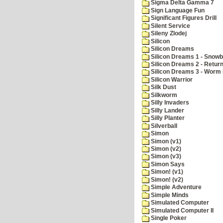
Sigma Delta Gamma 7
Sign Language Fun
Significant Figures Drill
Silent Service
Sileny Zlodej
Silicon
Silicon Dreams
Silicon Dreams 1 - Snowb
Silicon Dreams 2 - Retur
Silicon Dreams 3 - Worm 
Silicon Warrior
Silk Dust
Silkworm
Silly Invaders
Silly Lander
Silly Planter
Silverball
Simon
Simon (v1)
Simon (v2)
Simon (v3)
Simon Says
Simon! (v1)
Simon! (v2)
Simple Adventure
Simple Minds
Simulated Computer
Simulated Computer II
Single Poker