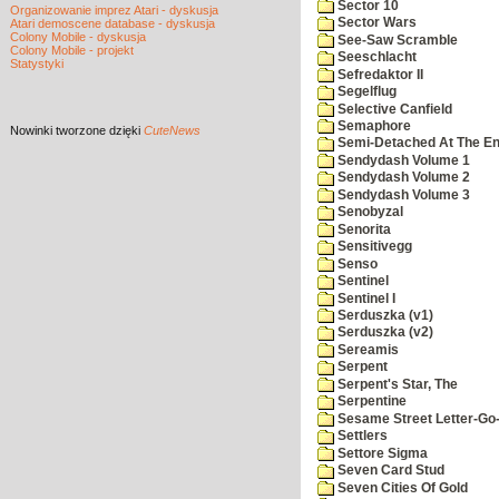
Sector 10
Organizowanie imprez Atari - dyskusja
Sector Wars
Atari demoscene database - dyskusja
Colony Mobile - dyskusja
See-Saw Scramble
Colony Mobile - projekt
Seeschlacht
Statystyki
Sefredaktor II
Segelflug
Selective Canfield
Semaphore
Nowinki
tworzone dzięki
CuteNews
Semi-Detached At The End
Sendydash Volume 1
Sendydash Volume 2
Sendydash Volume 3
Senobyzal
Senorita
Sensitivegg
Senso
Sentinel
Sentinel I
Serduszka (v1)
Serduszka (v2)
Sereamis
Serpent
Serpent's Star, The
Serpentine
Sesame Street Letter-Go
Settlers
Settore Sigma
Seven Card Stud
Seven Cities Of Gold