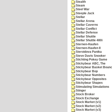
Stealth
Steam
Steel War
Steeple Jack
Stellar
Stellar Arena
Stellar Caverns
Stellar Conflict
Stellar Defense
Stellar Shuttle
Stellar Shuttle 480i
Sternen-Haufen
Sternen-Haufen II
Steroidova Panika
Steve Davis Snooker
Stichting Pokey Game
Stickybear ABC, The
Stickybear Basket Boun
Stickybear Bop
Stickybear Numbers
Stickybear Opposites
Stickybear Shapes
Stimulating Simulations
Stinger
Stock Broker
Stock Exchange
Stock Market (v1)
Stock Market (v2)
Stock Market (v3)