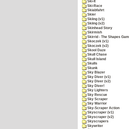
Ski-It
Ski-Race
Skiabfahrt
Skier
Skiing (v1)
Skiing (v2)
Skinhead Story
Skirmish
Skirrid - The Shapes Ga
Skoczek (v1)
Skoczek (v2)
Skool Daze
Skull Chase
Skull Island
Skulls
Skunk
Sky Blazer
Sky Diver (v1)
Sky Diver (v2)
Sky Diver!
Sky Lighters
Sky Rescue
Sky Scraper
Sky Warrior
Sky-Scraper Action
Skyscraper (v1)
Skyscraper (v2)
Skyscrapers
Skywriter