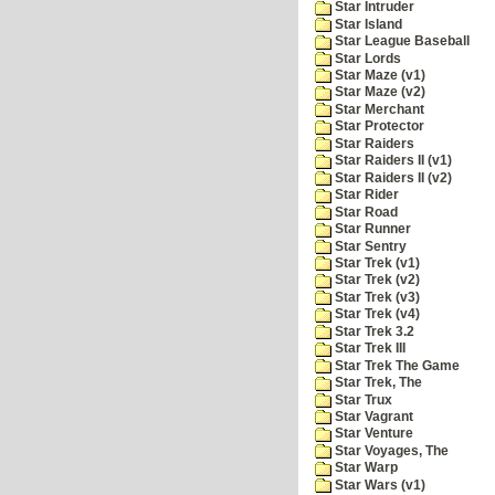
Star Intruder
Star Island
Star League Baseball
Star Lords
Star Maze (v1)
Star Maze (v2)
Star Merchant
Star Protector
Star Raiders
Star Raiders II (v1)
Star Raiders II (v2)
Star Rider
Star Road
Star Runner
Star Sentry
Star Trek (v1)
Star Trek (v2)
Star Trek (v3)
Star Trek (v4)
Star Trek 3.2
Star Trek III
Star Trek The Game
Star Trek, The
Star Trux
Star Vagrant
Star Venture
Star Voyages, The
Star Warp
Star Wars (v1)