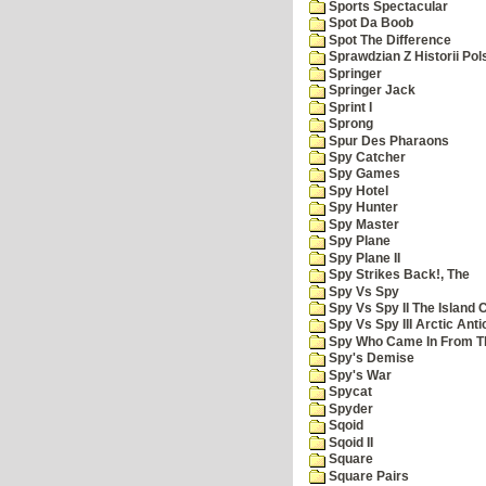
Sports Spectacular
Spot Da Boob
Spot The Difference
Sprawdzian Z Historii Pol
Springer
Springer Jack
Sprint I
Sprong
Spur Des Pharaons
Spy Catcher
Spy Games
Spy Hotel
Spy Hunter
Spy Master
Spy Plane
Spy Plane II
Spy Strikes Back!, The
Spy Vs Spy
Spy Vs Spy II The Island 
Spy Vs Spy III Arctic Anti
Spy Who Came In From T
Spy's Demise
Spy's War
Spycat
Spyder
Sqoid
Sqoid II
Square
Square Pairs