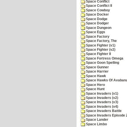
Space Conflict
Space Conflict II
Space Cowboy
Space Docker
Space Dodge
Space Dodger
Space Dungeon
Space Eggs
Space Factory
Space Factory, The
Space Fighter (v1)
Space Fighter (v2)
Space Fighter II
Space Fortress Omega
Space Goon Spelling
Space Gunner
Space Harrier
Space Hawk
Space Hawks Of Avabana
Space Hero
Space Hunt
Space Invaders (v1)
Space Invaders (v2)
Space Invaders (v3)
Space Invaders (v4)
Space Invaders Battle
Space Invaders Episode 
Space Lander
Space Limbo