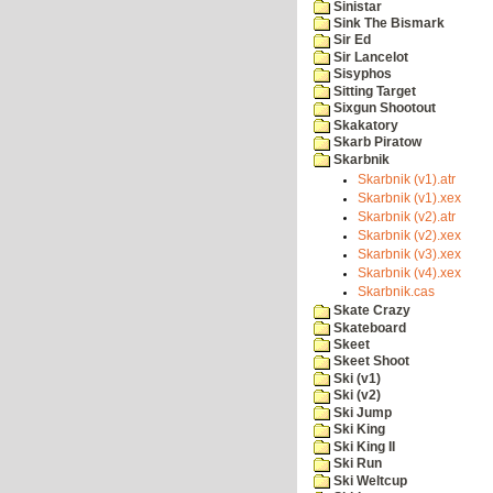
Sinistar
Sink The Bismark
Sir Ed
Sir Lancelot
Sisyphos
Sitting Target
Sixgun Shootout
Skakatory
Skarb Piratow
Skarbnik
Skarbnik (v1).atr
Skarbnik (v1).xex
Skarbnik (v2).atr
Skarbnik (v2).xex
Skarbnik (v3).xex
Skarbnik (v4).xex
Skarbnik.cas
Skate Crazy
Skateboard
Skeet
Skeet Shoot
Ski (v1)
Ski (v2)
Ski Jump
Ski King
Ski King II
Ski Run
Ski Weltcup