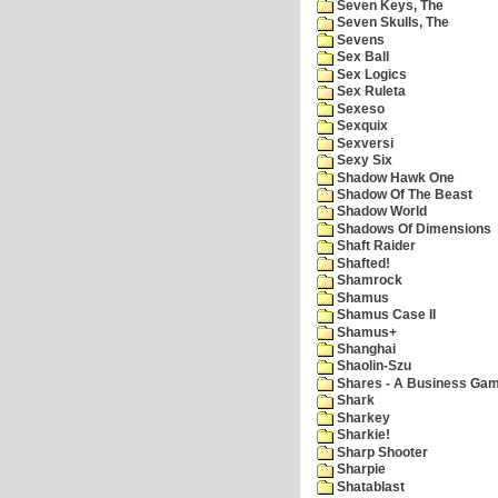
Seven Keys, The
Seven Skulls, The
Sevens
Sex Ball
Sex Logics
Sex Ruleta
Sexeso
Sexquix
Sexversi
Sexy Six
Shadow Hawk One
Shadow Of The Beast
Shadow World
Shadows Of Dimensions
Shaft Raider
Shafted!
Shamrock
Shamus
Shamus Case II
Shamus+
Shanghai
Shaolin-Szu
Shares - A Business Ga
Shark
Sharkey
Sharkie!
Sharp Shooter
Sharpie
Shatablast