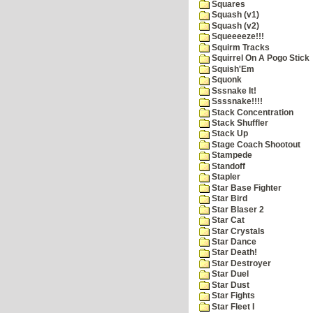
Squares
Squash (v1)
Squash (v2)
Squeeeeze!!!
Squirm Tracks
Squirrel On A Pogo Stick
Squish'Em
Squonk
Sssnake It!
Ssssnake!!!!
Stack Concentration
Stack Shuffler
Stack Up
Stage Coach Shootout
Stampede
Standoff
Stapler
Star Base Fighter
Star Bird
Star Blaser 2
Star Cat
Star Crystals
Star Dance
Star Death!
Star Destroyer
Star Duel
Star Dust
Star Fights
Star Fleet I