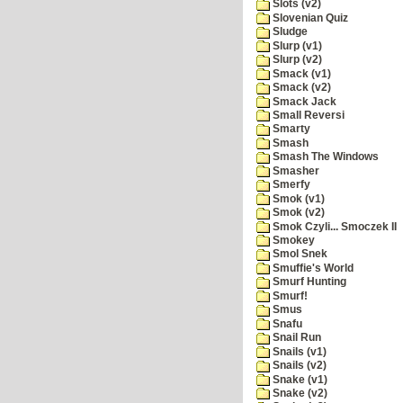
Slots (v2)
Slovenian Quiz
Sludge
Slurp (v1)
Slurp (v2)
Smack (v1)
Smack (v2)
Smack Jack
Small Reversi
Smarty
Smash
Smash The Windows
Smasher
Smerfy
Smok (v1)
Smok (v2)
Smok Czyli... Smoczek II
Smokey
Smol Snek
Smuffie's World
Smurf Hunting
Smurf!
Smus
Snafu
Snail Run
Snails (v1)
Snails (v2)
Snake (v1)
Snake (v2)