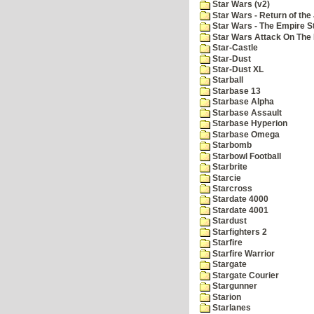
Star Wars (v2)
Star Wars - Return of the 
Star Wars - The Empire S
Star Wars Attack On The 
Star-Castle
Star-Dust
Star-Dust XL
Starball
Starbase 13
Starbase Alpha
Starbase Assault
Starbase Hyperion
Starbase Omega
Starbomb
Starbowl Football
Starbrite
Starcie
Starcross
Stardate 4000
Stardate 4001
Stardust
Starfighters 2
Starfire
Starfire Warrior
Stargate
Stargate Courier
Stargunner
Starion
Starlanes