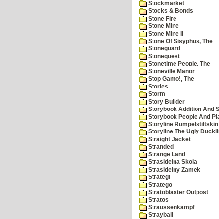
Stockmarket
Stocks & Bonds
Stone Fire
Stone Mine
Stone Mine II
Stone Of Sisyphus, The
Stoneguard
Stonequest
Stonetime People, The
Stoneville Manor
Stop Gamo!, The
Stories
Storm
Story Builder
Storybook Addition And S
Storybook People And Pl
Storyline Rumpelstiltskin
Storyline The Ugly Duckl
Straight Jacket
Stranded
Strange Land
Strasidelna Skola
Strasidelny Zamek
Strategi
Stratego
Stratoblaster Outpost
Stratos
Straussenkampf
Strayball