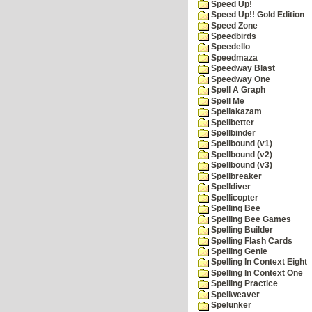
Speed Up!
Speed Up!! Gold Edition
Speed Zone
Speedbirds
Speedello
Speedmaza
Speedway Blast
Speedway One
Spell A Graph
Spell Me
Spellakazam
Spellbetter
Spellbinder
Spellbound (v1)
Spellbound (v2)
Spellbound (v3)
Spellbreaker
Spelldiver
Spellicopter
Spelling Bee
Spelling Bee Games
Spelling Builder
Spelling Flash Cards
Spelling Genie
Spelling In Context Eight
Spelling In Context One
Spelling Practice
Spellweaver
Spelunker