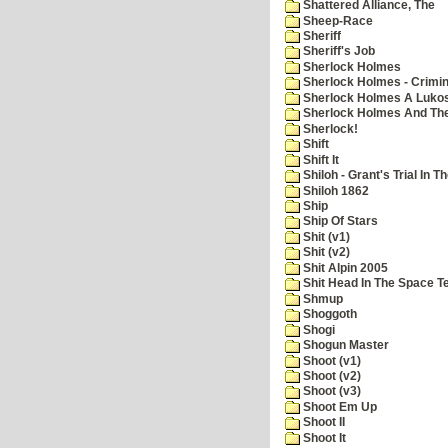
Shattered Alliance, The
Sheep-Race
Sheriff
Sheriff's Job
Sherlock Holmes
Sherlock Holmes - Crimin
Sherlock Holmes A Lukos
Sherlock Holmes And The
Sherlock!
Shift
Shift It
Shiloh - Grant's Trial In T
Shiloh 1862
Ship
Ship Of Stars
Shit (v1)
Shit (v2)
Shit Alpin 2005
Shit Head In The Space T
Shmup
Shoggoth
Shogi
Shogun Master
Shoot (v1)
Shoot (v2)
Shoot (v3)
Shoot Em Up
Shoot II
Shoot It