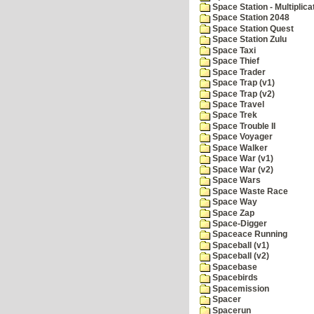
Space Station - Multiplica
Space Station 2048
Space Station Quest
Space Station Zulu
Space Taxi
Space Thief
Space Trader
Space Trap (v1)
Space Trap (v2)
Space Travel
Space Trek
Space Trouble II
Space Voyager
Space Walker
Space War (v1)
Space War (v2)
Space Wars
Space Waste Race
Space Way
Space Zap
Space-Digger
Spaceace Running
Spaceball (v1)
Spaceball (v2)
Spacebase
Spacebirds
Spacemission
Spacer
Spacerun