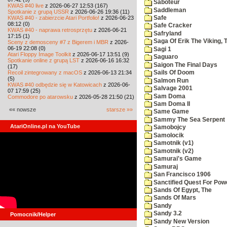
Saboteur
KWAS #40 live
z 2026-06-27 12:53 (167)
Saddleman
Spotkanie z grupą USSR
z 2026-06-26 19:36 (11)
KWAS #40 - zabierzcie Atari Portfolio!
z 2026-06-23
Safe
08:12 (0)
Safe Cracker
KWAS #40 - naprawa retrosprzętu
z 2026-06-21
Safryland
17:15 (1)
Saga Of Erik The Viking, 
Sceny z demosceny #7 z Bigerem i MBR
z 2026-
06-19 22:08 (0)
Sagi 1
Atari Floppy Image Toolkit
z 2026-06-17 13:51 (9)
Saguaro
Spotkanie online z grupą LST
z 2026-06-16 16:32
Saigon The Final Days
(17)
Recoil zintegrowany z macOS
z 2026-06-13 21:34
Sails Of Doom
(5)
Salmon Run
KWAS #40 odbędzie się w Katowicach
z 2026-06-
Salvage 2001
07 17:59 (25)
Sam Doma
Commodore po atarowsku
z 2026-05-28 21:50 (21)
Sam Doma II
«« nowsze
starsze »»
Same Game
Sammy The Sea Serpent
AtariOnline.pl na YouTube
Samobojcy
Samolocik
Samotnik (v1)
Samotnik (v2)
Samurai's Game
Samuraj
San Francisco 1906
Sanctified Quest For Pow
Sands Of Egypt, The
Sands Of Mars
Sandy
Sandy 3.2
Pomocnik/Helper
Sandy New Version