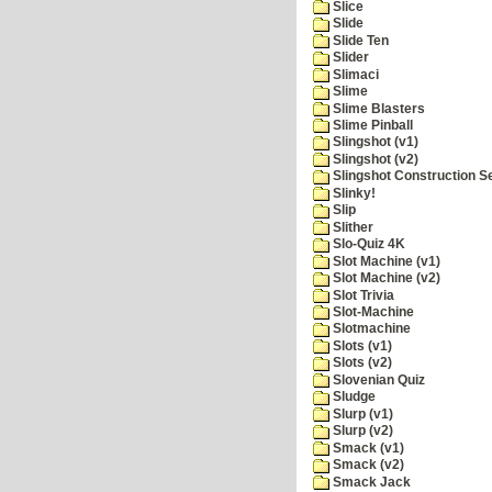
Slice
Slide
Slide Ten
Slider
Slimaci
Slime
Slime Blasters
Slime Pinball
Slingshot (v1)
Slingshot (v2)
Slingshot Construction S
Slinky!
Slip
Slither
Slo-Quiz 4K
Slot Machine (v1)
Slot Machine (v2)
Slot Trivia
Slot-Machine
Slotmachine
Slots (v1)
Slots (v2)
Slovenian Quiz
Sludge
Slurp (v1)
Slurp (v2)
Smack (v1)
Smack (v2)
Smack Jack