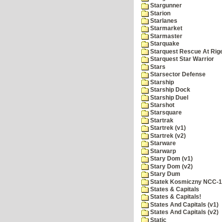
Stargunner
Starion
Starlanes
Starmarket
Starmaster
Starquake
Starquest Rescue At Rige
Starquest Star Warrior
Stars
Starsector Defense
Starship
Starship Dock
Starship Duel
Starshot
Starsquare
Startrak
Startrek (v1)
Startrek (v2)
Starware
Starwarp
Stary Dom (v1)
Stary Dom (v2)
Stary Dum
Statek Kosmiczny NCC-
States & Capitals
States & Capitals!
States And Capitals (v1)
States And Capitals (v2)
Static