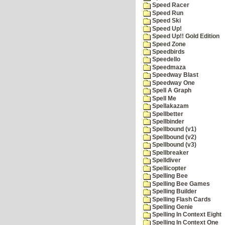
Speed Racer
Speed Run
Speed Ski
Speed Up!
Speed Up!! Gold Edition
Speed Zone
Speedbirds
Speedello
Speedmaza
Speedway Blast
Speedway One
Spell A Graph
Spell Me
Spellakazam
Spellbetter
Spellbinder
Spellbound (v1)
Spellbound (v2)
Spellbound (v3)
Spellbreaker
Spelldiver
Spellicopter
Spelling Bee
Spelling Bee Games
Spelling Builder
Spelling Flash Cards
Spelling Genie
Spelling In Context Eight
Spelling In Context One