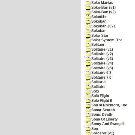
Soko Maniac
Soko-Ban (v1)
Soko-Ban (v2)
Soko64+
Sokoban
Sokoban 2021
Sokobar
Solar Star
Solar System, The
Solitaer
Solitaire (v1)
Solitaire (v2)
Solitaire (v3)
Solitaire (v4)
Solitaire (v5)
Solitaire 6.3
Solitaire 7.0
Solitario
Solltaire
Solo
Solo Flight
Solo Flight II
Son of Rockford, The
Sonar Search
Sonic Death
Sons Of Liberty
Sooty And Sweep II
Sop
Sorcerer (v1)