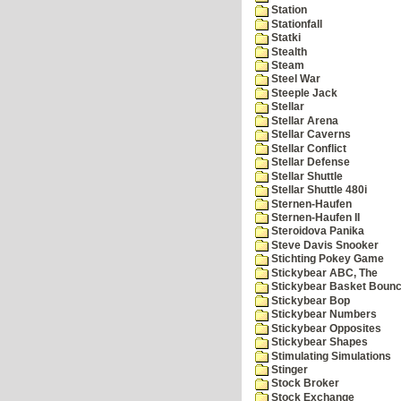
Station
Stationfall
Statki
Stealth
Steam
Steel War
Steeple Jack
Stellar
Stellar Arena
Stellar Caverns
Stellar Conflict
Stellar Defense
Stellar Shuttle
Stellar Shuttle 480i
Sternen-Haufen
Sternen-Haufen II
Steroidova Panika
Steve Davis Snooker
Stichting Pokey Game
Stickybear ABC, The
Stickybear Basket Boun
Stickybear Bop
Stickybear Numbers
Stickybear Opposites
Stickybear Shapes
Stimulating Simulations
Stinger
Stock Broker
Stock Exchange