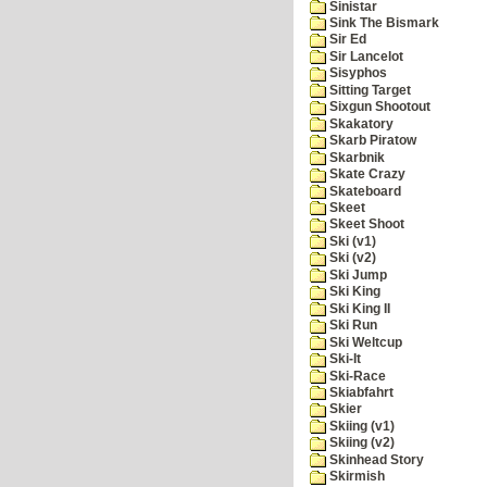
Sinistar
Sink The Bismark
Sir Ed
Sir Lancelot
Sisyphos
Sitting Target
Sixgun Shootout
Skakatory
Skarb Piratow
Skarbnik
Skate Crazy
Skateboard
Skeet
Skeet Shoot
Ski (v1)
Ski (v2)
Ski Jump
Ski King
Ski King II
Ski Run
Ski Weltcup
Ski-It
Ski-Race
Skiabfahrt
Skier
Skiing (v1)
Skiing (v2)
Skinhead Story
Skirmish