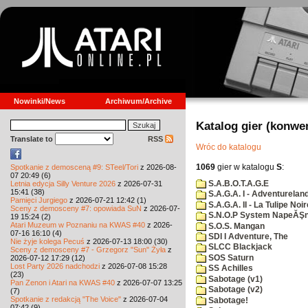
Nowinki/News
Archiwum/Archive
Katalog gier (konwe
Translate to
RSS
Wróc do katalogu
1069
gier w katalogu
S
:
Spotkanie z demosceną #9: STeel/Tori
z 2026-08-
07 20:49 (6)
S.A.B.O.T.A.G.E
Letnia edycja Silly Venture 2026
z 2026-07-31
15:41 (38)
S.A.G.A. I - Adventurelan
Pamięci Jurgiego
z 2026-07-21 12:42 (1)
S.A.G.A. II - La Tulipe Noir
Sceny z demosceny #7: opowiada SuN
z 2026-07-
S.N.O.P System NapeĂŞn
19 15:24 (2)
Atari Muzeum w Poznaniu na KWAS #40
z 2026-
S.O.S. Mangan
07-16 16:10 (4)
SDI I Adventure, The
Nie żyje kolega Pecuś
z 2026-07-13 18:00 (30)
SLCC Blackjack
Sceny z demosceny #7 - Grzegorz "Sun" Żyła
z
SOS Saturn
2026-07-12 17:29 (12)
Lost Party 2026 nadchodzi
z 2026-07-08 15:28
SS Achilles
(23)
Sabotage (v1)
Pan Zenon i Atari na KWAS #40
z 2026-07-07 13:25
Sabotage (v2)
(7)
Spotkanie z redakcją "The Voice"
z 2026-07-04
Sabotage!
07:42 (9)