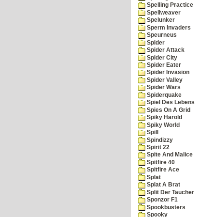
Spelling Practice
Spellweaver
Spelunker
Sperm Invaders
Speurneus
Spider
Spider Attack
Spider City
Spider Eater
Spider Invasion
Spider Valley
Spider Wars
Spiderquake
Spiel Des Lebens
Spies On A Grid
Spiky Harold
Spiky World
Spill
Spindizzy
Spirit 22
Spite And Malice
Spitfire 40
Spitfire Ace
Splat
Splat A Brat
Split Der Taucher
Sponzor F1
Spookbusters
Spooky