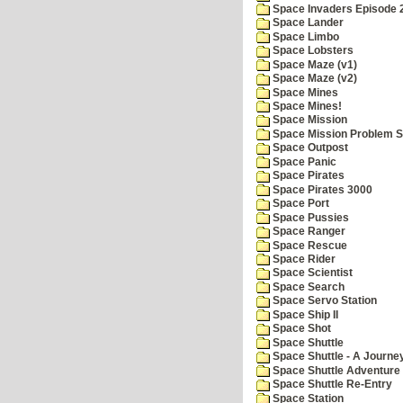
Space Invaders Episode 
Space Lander
Space Limbo
Space Lobsters
Space Maze (v1)
Space Maze (v2)
Space Mines
Space Mines!
Space Mission
Space Mission Problem S
Space Outpost
Space Panic
Space Pirates
Space Pirates 3000
Space Port
Space Pussies
Space Ranger
Space Rescue
Space Rider
Space Scientist
Space Search
Space Servo Station
Space Ship II
Space Shot
Space Shuttle
Space Shuttle - A Journe
Space Shuttle Adventure
Space Shuttle Re-Entry
Space Station