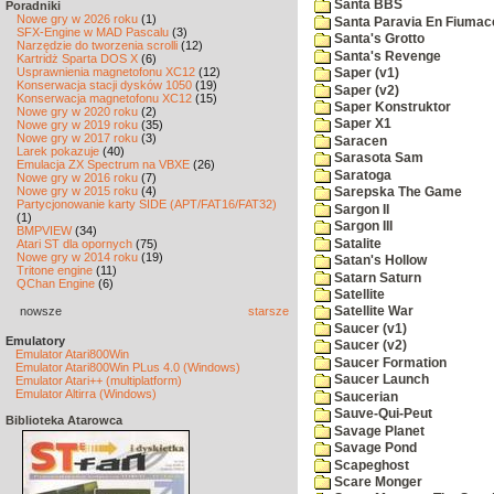
Santa BBS
Poradniki
Nowe gry w 2026 roku
(1)
Santa Paravia En Fiumac
SFX-Engine w MAD Pascalu
(3)
Santa's Grotto
Narzędzie do tworzenia scrolli
(12)
Santa's Revenge
Kartridż Sparta DOS X
(6)
Usprawnienia magnetofonu XC12
(12)
Saper (v1)
Konserwacja stacji dysków 1050
(19)
Saper (v2)
Konserwacja magnetofonu XC12
(15)
Saper Konstruktor
Nowe gry w 2020 roku
(2)
Saper X1
Nowe gry w 2019 roku
(35)
Nowe gry w 2017 roku
(3)
Saracen
Larek pokazuje
(40)
Sarasota Sam
Emulacja ZX Spectrum na VBXE
(26)
Saratoga
Nowe gry w 2016 roku
(7)
Nowe gry w 2015 roku
(4)
Sarepska The Game
Partycjonowanie karty SIDE (APT/FAT16/FAT32)
Sargon II
(1)
Sargon III
BMPVIEW
(34)
Satalite
Atari ST dla opornych
(75)
Nowe gry w 2014 roku
(19)
Satan's Hollow
Tritone engine
(11)
Satarn Saturn
QChan Engine
(6)
Satellite
nowsze
starsze
Satellite War
Saucer (v1)
Emulatory
Saucer (v2)
Emulator Atari800Win
Saucer Formation
Emulator Atari800Win PLus 4.0 (Windows)
Saucer Launch
Emulator Atari++ (multiplatform)
Emulator Altirra (Windows)
Saucerian
Sauve-Qui-Peut
Biblioteka Atarowca
Savage Planet
Savage Pond
Scapeghost
Scare Monger