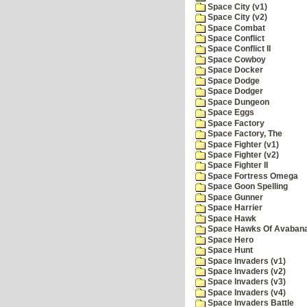
Space City (v1)
Space City (v2)
Space Combat
Space Conflict
Space Conflict II
Space Cowboy
Space Docker
Space Dodge
Space Dodger
Space Dungeon
Space Eggs
Space Factory
Space Factory, The
Space Fighter (v1)
Space Fighter (v2)
Space Fighter II
Space Fortress Omega
Space Goon Spelling
Space Gunner
Space Harrier
Space Hawk
Space Hawks Of Avabana
Space Hero
Space Hunt
Space Invaders (v1)
Space Invaders (v2)
Space Invaders (v3)
Space Invaders (v4)
Space Invaders Battle