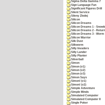
Sigma Delta Gamma 7
Sign Language Fun
Significant Figures Drill
Silent Service
Sileny Zlodej
Silicon
Silicon Dreams
Silicon Dreams 1 - Snowb
Silicon Dreams 2 - Retur
Silicon Dreams 3 - Worm 
Silicon Warrior
Silk Dust
Silkworm
Silly Invaders
Silly Lander
Silly Planter
Silverball
Simon
Simon (v1)
Simon (v2)
Simon (v3)
Simon Says
Simon! (v1)
Simon! (v2)
Simple Adventure
Simple Minds
Simulated Computer
Simulated Computer II
Single Poker