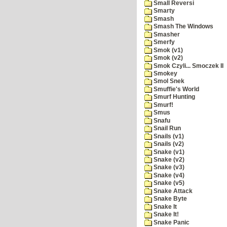
Small Reversi
Smarty
Smash
Smash The Windows
Smasher
Smerfy
Smok (v1)
Smok (v2)
Smok Czyli... Smoczek II
Smokey
Smol Snek
Smuffie's World
Smurf Hunting
Smurf!
Smus
Snafu
Snail Run
Snails (v1)
Snails (v2)
Snake (v1)
Snake (v2)
Snake (v3)
Snake (v4)
Snake (v5)
Snake Attack
Snake Byte
Snake It
Snake It!
Snake Panic