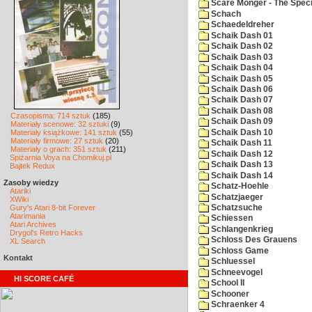
Scare Monger - The Specia
Schach
Schaedeldreher
Schaik Dash 01
Schaik Dash 02
Schaik Dash 03
Schaik Dash 04
Schaik Dash 05
Schaik Dash 06
Schaik Dash 07
Schaik Dash 08
Czasopisma: 714 sztuk
(185)
Schaik Dash 09
Materiały scenowe: 32 sztuki
(9)
Schaik Dash 10
Materiały książkowe: 141 sztuk
(55)
Materiały firmowe: 27 sztuk
(20)
Schaik Dash 11
Materiały o grach: 351 sztuk
(211)
Schaik Dash 12
Spiżarnia Voya na Chomikuj.pl
Schaik Dash 13
Bajtek Redux
Schaik Dash 14
Zasoby wiedzy
Schatz-Hoehle
Atariki
Schatzjaeger
XWiki
Gury's Atari 8-bit Forever
Schatzsuche
Atarimania
Schiessen
Atari Archives
Schlangenkrieg
Drygol's Retro Hacks
Schloss Des Grauens
XL Search
Schloss Game
Kontakt
Schluessel
Schneevogel
HI SCORE CAFÉ
School II
Schooner
Schraenker 4