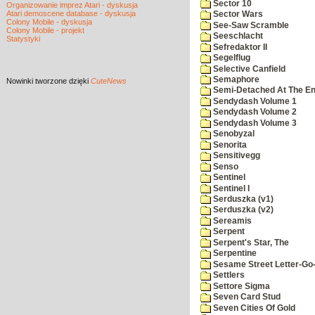
Sector 10
Organizowanie imprez Atari - dyskusja
Atari demoscene database - dyskusja
Sector Wars
Colony Mobile - dyskusja
See-Saw Scramble
Colony Mobile - projekt
Seeschlacht
Statystyki
Sefredaktor II
Segelflug
Selective Canfield
Semaphore
Nowinki
tworzone dzięki
CuteNews
Semi-Detached At The End
Sendydash Volume 1
Sendydash Volume 2
Sendydash Volume 3
Senobyzal
Senorita
Sensitivegg
Senso
Sentinel
Sentinel I
Serduszka (v1)
Serduszka (v2)
Sereamis
Serpent
Serpent's Star, The
Serpentine
Sesame Street Letter-Go
Settlers
Settore Sigma
Seven Card Stud
Seven Cities Of Gold