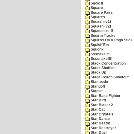
Sqoid II
Square
Square Pairs
Squares
Squash (v1)
Squash (v2)
Squeeeeze!!!
Squirm Tracks
Squirrel On A Pogo Stick
Squish'Em
Squonk
Sssnake It!
Ssssnake!!!!
Stack Concentration
Stack Shuffler
Stack Up
Stage Coach Shootout
Stampede
Standoff
Stapler
Star Base Fighter
Star Bird
Star Blaser 2
Star Cat
Star Crystals
Star Dance
Star Death!
Star Destroyer
Star Duel