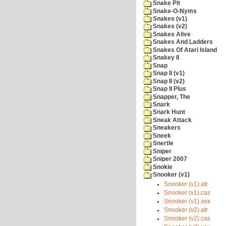
Snake Pit
Snake-O-Nyms
Snakes (v1)
Snakes (v2)
Snakes Alive
Snakes And Ladders
Snakes Of Atari Island
Snakey II
Snap
Snap II (v1)
Snap II (v2)
Snap II Plus
Snapper, The
Snark
Snark Hunt
Sneak Attack
Sneakers
Sneek
Snertle
Sniper
Sniper 2007
Snokie
Snooker (v1)
Snooker (v1).atr
Snooker (v1).cas
Snooker (v1).xex
Snooker (v2).atr
Snooker (v2).cas