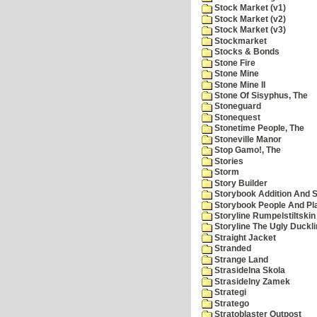
Stock Market (v1)
Stock Market (v2)
Stock Market (v3)
Stockmarket
Stocks & Bonds
Stone Fire
Stone Mine
Stone Mine II
Stone Of Sisyphus, The
Stoneguard
Stonequest
Stonetime People, The
Stoneville Manor
Stop Gamo!, The
Stories
Storm
Story Builder
Storybook Addition And S
Storybook People And Pl
Storyline Rumpelstiltskin
Storyline The Ugly Duckl
Straight Jacket
Stranded
Strange Land
Strasidelna Skola
Strasidelny Zamek
Strategi
Stratego
Stratoblaster Outpost