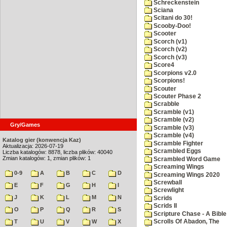
Schreckenstein
Sciana
Scitani do 30!
Scooby-Doo!
Scooter
Scorch (v1)
Scorch (v2)
Scorch (v3)
Score4
Scorpions v2.0
Scorpions!
Scouter
Scouter Phase 2
Scrabble
Scramble (v1)
Scramble (v2)
Gry/Games
Scramble (v3)
Scramble (v4)
Katalog gier (konwencja Kaz)
Scramble Fighter
Aktualizacja: 2026-07-19
Scrambled Eggs
Liczba katalogów: 8878, liczba plików: 40040
Zmian katalogów: 1, zmian plików: 1
Scrambled Word Game
Screaming Wings
0-9
A
B
C
D
Screaming Wings 2020
Screwball
E
F
G
H
I
Screwlight
J
K
L
M
N
Scrids
Scrids II
O
P
Q
R
S
Scripture Chase - A Bible
T
U
V
W
X
Scrolls Of Abadon, The