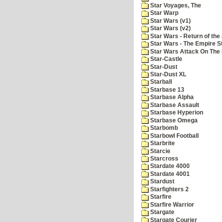
Star Voyages, The
Star Warp
Star Wars (v1)
Star Wars (v2)
Star Wars - Return of the 
Star Wars - The Empire S
Star Wars Attack On The 
Star-Castle
Star-Dust
Star-Dust XL
Starball
Starbase 13
Starbase Alpha
Starbase Assault
Starbase Hyperion
Starbase Omega
Starbomb
Starbowl Football
Starbrite
Starcie
Starcross
Stardate 4000
Stardate 4001
Stardust
Starfighters 2
Starfire
Starfire Warrior
Stargate
Stargate Courier