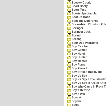
Spooky Castle
Sport Goofy
Sport-Test
Sports Spectacular
Spot Da Boob
Spot The Difference
Sprawdzian Z Historii Pol
Springer
Springer Jack
Sprint I
Sprong
Spur Des Pharaons
Spy Catcher
Spy Games
Spy Hotel
Spy Hunter
Spy Master
Spy Plane
Spy Plane II
Spy Strikes Back!, The
Spy Vs Spy
Spy Vs Spy II The Island 
Spy Vs Spy III Arctic Anti
Spy Who Came In From T
Spy's Demise
Spy's War
Spycat
Spyder
Sqoid