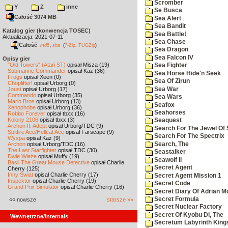
Scromber
Y
Z
inne
Se Busca
Całość 3074 MB
Sea Alert
Sea Bandit
Katalog gier (konwencja TOSEC)
Sea Battle!
Aktualizacja: 2021-07-11
Sea Chase
Całość
,
md5
sha
(
7-Zip
,
TUGZip
)
Sea Dragon
Sea Falcon IV
Opisy gier
"Old Towers" (Atari ST)
opisał Misza (19)
Sea Fighter
Submarine Commander
opisał Kaz (36)
Sea Horse Hide'n Seek
Frogs
opisał Xeen (0)
Sea Of Zirun
Choplifter!
opisał Urborg (0)
Sea War
Joust
opisał Urborg (17)
Commando
opisał Urborg (35)
Sea Wars
Mario Bros
opisał Urborg (13)
Seafox
Xenophobe
opisał Urborg (36)
Seahorses
Robbo Forever
opisał tbxx (16)
Kolony 2106
opisał tbxx (3)
Seaquest
Archon II: Adept
opisał Urborg/TDC (9)
Search For The Jewel Of 
Spitfire Ace/Hellcat Ace
opisał Farscape (9)
Search For The Spectrix
Wyspa
opisał Kaz (9)
Search, The
Archon
opisał Urborg/TDC (16)
The Last Starfighter
opisał TDC (30)
Seastalker
Dwie Wieże
opisał Muffy (19)
Seawolf II
Basil The Great Mouse Detective
opisał Charlie
Secret Agent
Cherry (125)
Inny Świat
opisał Charlie Cherry (17)
Secret Agent Mission 1
Inspektor
opisał Charlie Cherry (19)
Secret Code
Grand Prix Simulator
opisał Charlie Cherry (16)
Secret Diary Of Adrian Mo
Secret Formula
«« nowsze
starsze »»
Secret Nuclear Factory
Secret Of Kyobu Di, The
Wewnętrzne/Internals
Secretum Labyrinth King