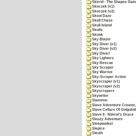
Skirrid - The Shapes Ga
Skoczek (v1)
Skoczek (v2)
Skool Daze
Skull Chase
Skull Island
Skulls
Skunk
Sky Blazer
Sky Diver (v1)
Sky Diver (v2)
Sky Diver!
Sky Lighters
Sky Rescue
Sky Scraper
Sky Warrior
Sky-Scraper Action
Skyscraper (v1)
Skyscraper (v2)
Skyscrapers
Skywriter
Slammer
Slave Adventure Creator,
Slave Cellars Of Golgolot
Slave II - Nimral's Grace
Sleazy Adventure
Sleepwalker
Slepice
Sleuth