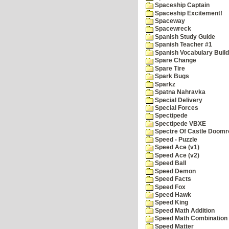
Spaceship Captain
Spaceship Excitement!
Spaceway
Spacewreck
Spanish Study Guide
Spanish Teacher #1
Spanish Vocabulary Build
Spare Change
Spare Tire
Spark Bugs
Sparkz
Spatna Nahravka
Special Delivery
Special Forces
Spectipede
Spectipede VBXE
Spectre Of Castle Doomr
Speed - Puzzle
Speed Ace (v1)
Speed Ace (v2)
Speed Ball
Speed Demon
Speed Facts
Speed Fox
Speed Hawk
Speed King
Speed Math Addition
Speed Math Combination
Speed Matter