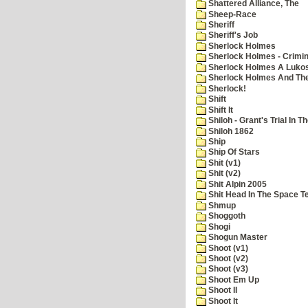
Shattered Alliance, The
Sheep-Race
Sheriff
Sheriff's Job
Sherlock Holmes
Sherlock Holmes - Crimin
Sherlock Holmes A Lukos
Sherlock Holmes And The
Sherlock!
Shift
Shift It
Shiloh - Grant's Trial In T
Shiloh 1862
Ship
Ship Of Stars
Shit (v1)
Shit (v2)
Shit Alpin 2005
Shit Head In The Space T
Shmup
Shoggoth
Shogi
Shogun Master
Shoot (v1)
Shoot (v2)
Shoot (v3)
Shoot Em Up
Shoot II
Shoot It