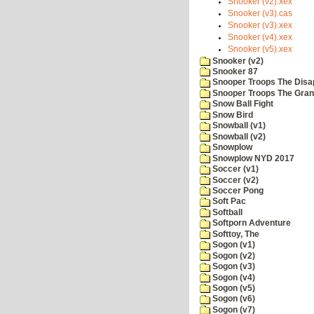
Snooker (v2).xex
Snooker (v3).cas
Snooker (v3).xex
Snooker (v4).xex
Snooker (v5).xex
Snooker (v2)
Snooker 87
Snooper Troops The Disa
Snooper Troops The Grani
Snow Ball Fight
Snow Bird
Snowball (v1)
Snowball (v2)
Snowplow
Snowplow NYD 2017
Soccer (v1)
Soccer (v2)
Soccer Pong
Soft Pac
Softball
Softporn Adventure
Softtoy, The
Sogon (v1)
Sogon (v2)
Sogon (v3)
Sogon (v4)
Sogon (v5)
Sogon (v6)
Sogon (v7)