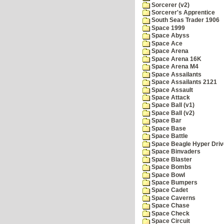
Sorcerer (v2)
Sorcerer's Apprentice
South Seas Trader 1906
Space 1999
Space Abyss
Space Ace
Space Arena
Space Arena 16K
Space Arena M4
Space Assailants
Space Assailants 2121
Space Assault
Space Attack
Space Ball (v1)
Space Ball (v2)
Space Bar
Space Base
Space Battle
Space Beagle Hyper Driv
Space Binvaders
Space Blaster
Space Bombs
Space Bowl
Space Bumpers
Space Cadet
Space Caverns
Space Chase
Space Check
Space Circuit