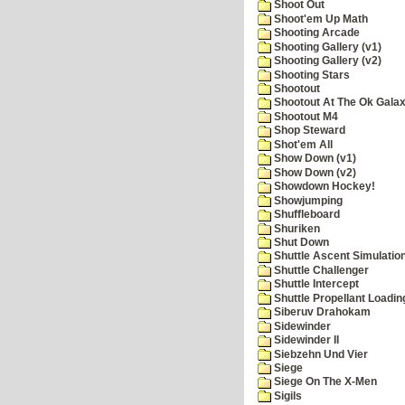
Shoot Out
Shoot'em Up Math
Shooting Arcade
Shooting Gallery (v1)
Shooting Gallery (v2)
Shooting Stars
Shootout
Shootout At The Ok Gala
Shootout M4
Shop Steward
Shot'em All
Show Down (v1)
Show Down (v2)
Showdown Hockey!
Showjumping
Shuffleboard
Shuriken
Shut Down
Shuttle Ascent Simulatio
Shuttle Challenger
Shuttle Intercept
Shuttle Propellant Loadin
Siberuv Drahokam
Sidewinder
Sidewinder II
Siebzehn Und Vier
Siege
Siege On The X-Men
Sigils