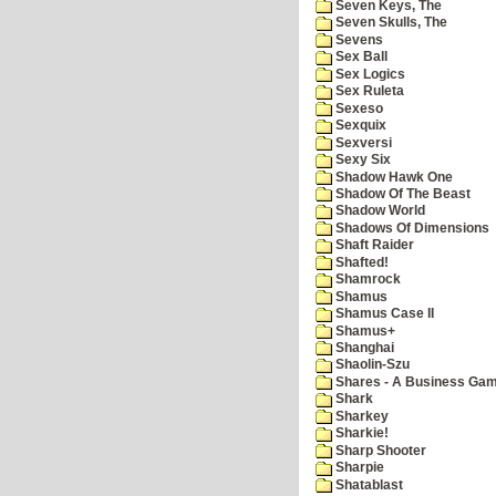
Seven Keys, The
Seven Skulls, The
Sevens
Sex Ball
Sex Logics
Sex Ruleta
Sexeso
Sexquix
Sexversi
Sexy Six
Shadow Hawk One
Shadow Of The Beast
Shadow World
Shadows Of Dimensions
Shaft Raider
Shafted!
Shamrock
Shamus
Shamus Case II
Shamus+
Shanghai
Shaolin-Szu
Shares - A Business Ga
Shark
Sharkey
Sharkie!
Sharp Shooter
Sharpie
Shatablast