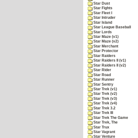
Star Dust
Star Fights
Star Fleet I
Star Intruder
Star Island
Star League Baseball
Star Lords
Star Maze (v1)
Star Maze (v2)
Star Merchant
Star Protector
Star Raiders
Star Raiders II (v1)
Star Raiders II (v2)
Star Rider
Star Road
Star Runner
Star Sentry
Star Trek (v1)
Star Trek (v2)
Star Trek (v3)
Star Trek (v4)
Star Trek 3.2
Star Trek III
Star Trek The Game
Star Trek, The
Star Trux
Star Vagrant
Star Venture